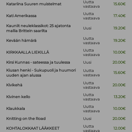
Uutta
Katariina Suuren muistelmat
15.60€
vastaava
Uutta
Kati Amerikassa
17.40€
vastaava
Kauniit neuleklassikot: 25 ajatonta
Uusi
19.20€
mallia Brittein saarilta
Uutta
Kevään hämärä
19.20€
vastaava
Uutta
KIRKKAALLA LIEKILLÄ
10.00€
vastaava
Kirsi Kunnas - sateessa ja tuulessa
Uusi
20.00€
Kiusan henki - Sukupuoli ja huumori
Uutta
15.60€
vastaava
uuden ajan alussa
Uutta
Kivikehä
20.00€
vastaava
Uutta
Kivinen kello
13.20€
vastaava
Uutta
Klaukkala
10.00€
vastaava
Knitting on the Road
Uusi
20.00€
Uutta
KOHTALOKKAAT LÄÄKKEET
12.00€
vastaava