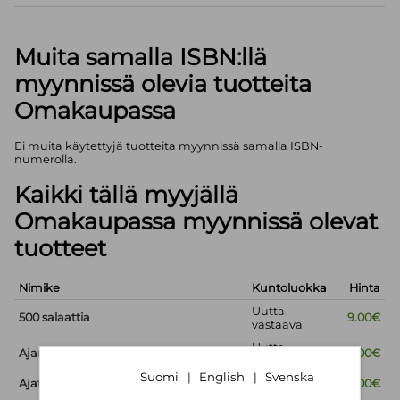
Muita samalla ISBN:llä
myynnissä olevia tuotteita
Omakaupassa
Ei muita käytettyjä tuotteita myynnissä samalla ISBN-
numerolla.
Kaikki tällä myyjällä
Omakaupassa myynnissä olevat
tuotteet
Nimike
Kuntoluokka
Hinta
Uutta
500 salaattia
9.00€
vastaava
Uutta
Ajan lyhyt historia
9.00€
vastaava
Suomi
English
Svenska
|
|
Ajaton viisaus
Uusi
9.00€