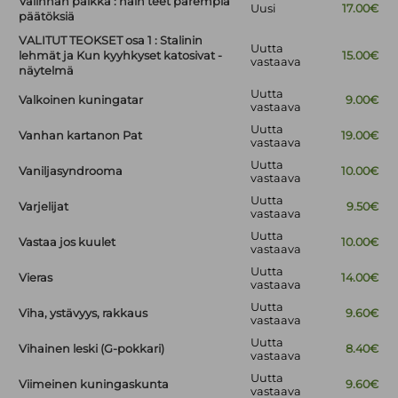
Valinnan paikka : näin teet parempia
Uusi
17.00€
päätöksiä
VALITUT TEOKSET osa 1 : Stalinin
Uutta
lehmät ja Kun kyyhkyset katosivat -
15.00€
vastaava
näytelmä
Uutta
Valkoinen kuningatar
9.00€
vastaava
Uutta
Vanhan kartanon Pat
19.00€
vastaava
Uutta
Vaniljasyndrooma
10.00€
vastaava
Uutta
Varjelijat
9.50€
vastaava
Uutta
Vastaa jos kuulet
10.00€
vastaava
Uutta
Vieras
14.00€
vastaava
Uutta
Viha, ystävyys, rakkaus
9.60€
vastaava
Uutta
Vihainen leski (G-pokkari)
8.40€
vastaava
Uutta
Viimeinen kuningaskunta
9.60€
vastaava