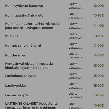
Uutta
Kun kyyhkyset katosivat
12.00€
vastaava
Uutta
Kuningasjako (Into-tieto
10.80€
vastaava
Kuninkaan puhe - tarina miehestä,
Uutta
14.40€
vastaava
joka pelasti kuningashuoneen
Uutta
Kunkku
10.80€
vastaava
Uutta
Kunnes sanon näkemiin
21.00€
vastaava
Uutta
Kuudes mies
19.00€
vastaava
Kynttilänvalmistus - innostavia
Uutta
13.00€
vastaava
ideoitaja käytännön ohjeita
Uutta
Lankakaupan tyttö
15.00€
vastaava
Uutta
Lapinvuokko
19.20€
vastaava
Uutta
Lasissa on tyttö
10.80€
vastaava
LASTEN SEKALAISET: Hyödytöntä
Uutta
10.80€
vastaava
tietoa, jota ilman et tule toimeen