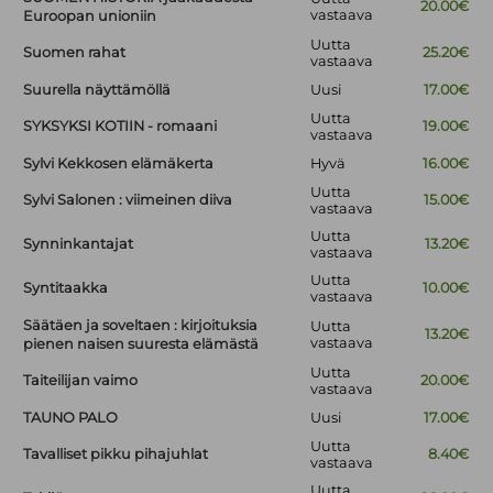
20.00€
vastaava
Euroopan unioniin
Uutta
Suomen rahat
25.20€
vastaava
Suurella näyttämöllä
Uusi
17.00€
Uutta
SYKSYKSI KOTIIN - romaani
19.00€
vastaava
Sylvi Kekkosen elämäkerta
Hyvä
16.00€
Uutta
Sylvi Salonen : viimeinen diiva
15.00€
vastaava
Uutta
Synninkantajat
13.20€
vastaava
Uutta
Syntitaakka
10.00€
vastaava
Säätäen ja soveltaen : kirjoituksia
Uutta
13.20€
vastaava
pienen naisen suuresta elämästä
Uutta
Taiteilijan vaimo
20.00€
vastaava
TAUNO PALO
Uusi
17.00€
Uutta
Tavalliset pikku pihajuhlat
8.40€
vastaava
Uutta