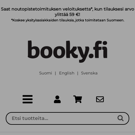
Siirry pääsisältöön
Saat noutopistetoimituksen veloituksetta*, kun tilauksesi arvo
ylittää 59 €!
*Koskee yksityisasiakkaiden tilauksia, jotka toimitetaan Suomeen.
Suomi
English
Svenska
|
|