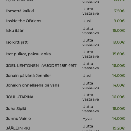
vastaava
Uutta
Ihmettä kaikki
7.50€
vastaava
Inside the OBriens
Uusi
9.00€
Uutta
Isku itään
15.00€
vastaava
Uutta
Iso kiltti jätti
19.00€
vastaava
Uutta
Isot puikot, paksu lanka
15.60€
vastaava
Uutta
JOEL LEHTONEN I: VUODET 1881-1917
16.00€
vastaava
Jonain päivänä Jennifer
Uusi
14.00€
Uutta
Jonakin onnellisena päivänä
14.00€
vastaava
Uutta
JOULUTARINA
16.00€
vastaava
Uutta
Juha Sipilä
15.00€
vastaava
Junnu Vainio
Hyvä
14.00€
Uutta
JÄÄLEINIKKI
19.20€
vastaava