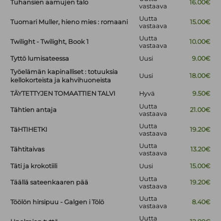
Tuhansien aamujen talo
16.00€
vastaava
Uutta
Tuomari Muller, hieno mies : romaani
15.00€
vastaava
Uutta
Twilight - Twilight, Book 1
10.00€
vastaava
Tyttö lumisateessa
Uusi
9.00€
Työelämän kapinalliset : totuuksia
Uusi
18.00€
kellokorteista ja kahvihuoneista
TÄYTETTYJEN TOMAATTIEN TALVI
Hyvä
9.50€
Uutta
Tähtien antaja
21.00€
vastaava
Uutta
TäHTIHETKI
19.20€
vastaava
Uutta
Tähtitaivas
13.20€
vastaava
Täti ja krokotiili
Uusi
15.00€
Uutta
Täällä sateenkaaren pää
19.20€
vastaava
Uutta
Töölön hirsipuu - Galgen i Tölö
8.40€
vastaava
Uutta