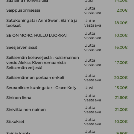
Saa siinä monena olla
Uusi
14.00€
Uutta
Saippuaprinsessa
12.00€
vastaava
Satukuningatar Anni Swan. Elämä ja
Uutta
18.00€
vastaava
teokset
Uutta
SE ON MORO, HULLU LUOKKA!
10.00€
vastaava
Uutta
Seesjärven sissit
16.00€
vastaava
Seitsemän koiraveljestä : koiramainen
Uutta
versio Aleksis Kiven romaanista
17.00€
vastaava
Seitsemän veljestä
Uutta
Seitsemännen portaan enkeli
20.00€
vastaava
Seurapiirien kuningatar - Grace Kelly
Uusi
15.00€
Uutta
Sininen linna
21.60€
vastaava
Uutta
Siniviittainen nainen
21.00€
vastaava
Uutta
Siskokset
10.00€
vastaava
Uutta
Soinin kupla
9.60€