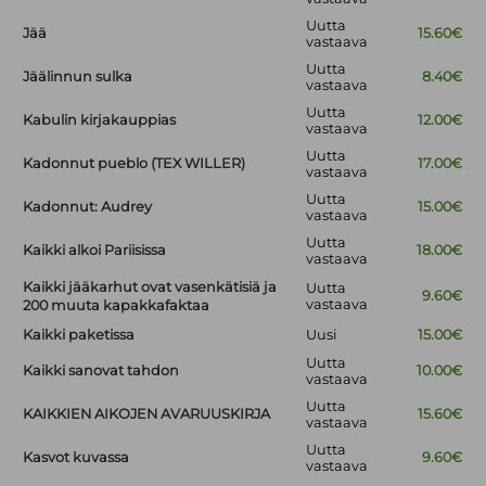
Uutta
Jää
15.60€
vastaava
Uutta
Jäälinnun sulka
8.40€
vastaava
Uutta
Kabulin kirjakauppias
12.00€
vastaava
Uutta
Kadonnut pueblo (TEX WILLER)
17.00€
vastaava
Uutta
Kadonnut: Audrey
15.00€
vastaava
Uutta
Kaikki alkoi Pariisissa
18.00€
vastaava
Kaikki jääkarhut ovat vasenkätisiä ja
Uutta
9.60€
vastaava
200 muuta kapakkafaktaa
Kaikki paketissa
Uusi
15.00€
Uutta
Kaikki sanovat tahdon
10.00€
vastaava
Uutta
KAIKKIEN AIKOJEN AVARUUSKIRJA
15.60€
vastaava
Uutta
Kasvot kuvassa
9.60€
vastaava