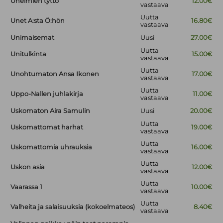
Unelmien tyttö
12.00€
vastaava
Uutta
Unet A:sta Ö:hön
16.80€
vastaava
Unimaisemat
Uusi
27.00€
Uutta
Unitulkinta
15.00€
vastaava
Uutta
Unohtumaton Ansa Ikonen
17.00€
vastaava
Uutta
Uppo-Nallen juhlakirja
11.00€
vastaava
Uskomaton Aira Samulin
Uusi
20.00€
Uutta
Uskomattomat harhat
19.00€
vastaava
Uutta
Uskomattomia uhrauksia
16.00€
vastaava
Uutta
Uskon asia
12.00€
vastaava
Uutta
Vaarassa 1
10.00€
vastaava
Uutta
Valheita ja salaisuuksia (kokoelmateos)
8.40€
vastaava