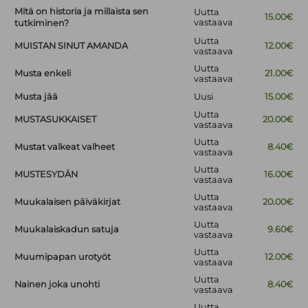
Mitä on historia ja millaista sen
Uutta
15.00€
vastaava
tutkiminen?
Uutta
MUISTAN SINUT AMANDA
12.00€
vastaava
Uutta
Musta enkeli
21.00€
vastaava
Musta jää
Uusi
15.00€
Uutta
MUSTASUKKAISET
20.00€
vastaava
Uutta
Mustat valkeat valheet
8.40€
vastaava
Uutta
MUSTESYDÄN
16.00€
vastaava
Uutta
Muukalaisen päiväkirjat
20.00€
vastaava
Uutta
Muukalaiskadun satuja
9.60€
vastaava
Uutta
Muumipapan urotyöt
12.00€
vastaava
Uutta
Nainen joka unohti
8.40€
vastaava
Uutta