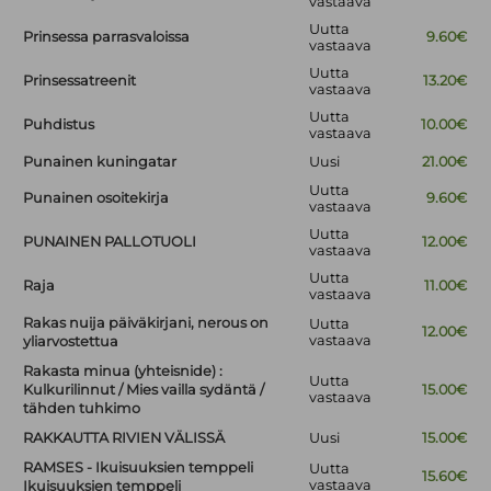
vastaava
Uutta
Prinsessa parrasvaloissa
9.60€
vastaava
Uutta
Prinsessatreenit
13.20€
vastaava
Uutta
Puhdistus
10.00€
vastaava
Punainen kuningatar
Uusi
21.00€
Uutta
Punainen osoitekirja
9.60€
vastaava
Uutta
PUNAINEN PALLOTUOLI
12.00€
vastaava
Uutta
Raja
11.00€
vastaava
Rakas nuija päiväkirjani, nerous on
Uutta
12.00€
vastaava
yliarvostettua
Rakasta minua (yhteisnide) :
Uutta
Kulkurilinnut / Mies vailla sydäntä /
15.00€
vastaava
tähden tuhkimo
RAKKAUTTA RIVIEN VÄLISSÄ
Uusi
15.00€
RAMSES - Ikuisuuksien temppeli
Uutta
15.60€
vastaava
Ikuisuuksien temppeli