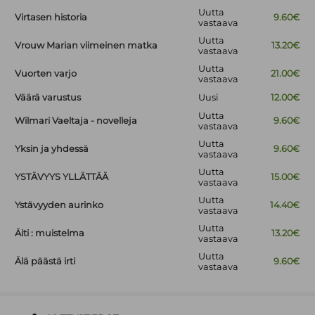
Uutta
Virtasen historia
9.60€
vastaava
Uutta
Vrouw Marian viimeinen matka
13.20€
vastaava
Uutta
Vuorten varjo
21.00€
vastaava
Väärä varustus
Uusi
12.00€
Uutta
Wilmari Vaeltaja - novelleja
9.60€
vastaava
Uutta
Yksin ja yhdessä
9.60€
vastaava
Uutta
YSTÄVYYS YLLÄTTÄÄ
15.00€
vastaava
Uutta
Ystävyyden aurinko
14.40€
vastaava
Uutta
Äiti : muistelma
13.20€
vastaava
Uutta
Älä päästä irti
9.60€
vastaava