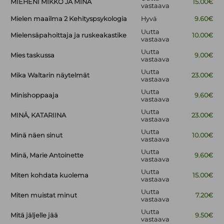
MIEHENI MIKKO JA MINÄ
15.00€
vastaava
Mielen maailma 2 Kehityspsykologia
Hyvä
9.60€
Uutta
Mielensäpahoittaja ja ruskeakastike
10.00€
vastaava
Uutta
Mies taskussa
9.00€
vastaava
Uutta
Mika Waltarin näytelmät
23.00€
vastaava
Uutta
Minishoppaaja
9.60€
vastaava
Uutta
MINÄ, KATARIINA
23.00€
vastaava
Uutta
Minä näen sinut
10.00€
vastaava
Uutta
Minä, Marie Antoinette
9.60€
vastaava
Uutta
Miten kohdata kuolema
15.00€
vastaava
Uutta
Miten muistat minut
7.20€
vastaava
Uutta
Mitä jäljelle jää
9.50€
vastaava