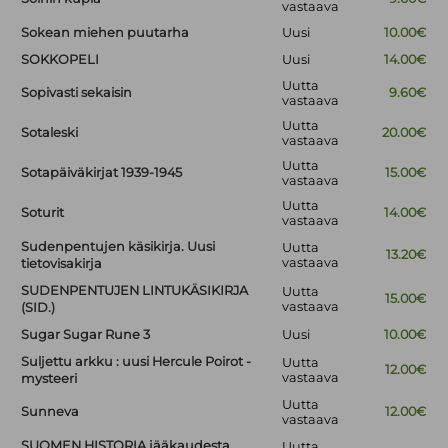
vastaava
Sokean miehen puutarha
Uusi
10.00€
SOKKOPELI
Uusi
14.00€
Uutta
Sopivasti sekaisin
9.60€
vastaava
Uutta
Sotaleski
20.00€
vastaava
Uutta
Sotapäiväkirjat 1939-1945
15.00€
vastaava
Uutta
Soturit
14.00€
vastaava
Sudenpentujen käsikirja. Uusi
Uutta
13.20€
vastaava
tietovisakirja
SUDENPENTUJEN LINTUKÄSIKIRJA
Uutta
15.00€
vastaava
(SID.)
Sugar Sugar Rune 3
Uusi
10.00€
Suljettu arkku : uusi Hercule Poirot -
Uutta
12.00€
vastaava
mysteeri
Uutta
Sunneva
12.00€
vastaava
SUOMEN HISTORIA jääkaudesta
Uutta