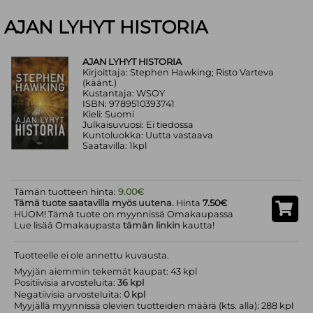
AJAN LYHYT HISTORIA
AJAN LYHYT HISTORIA
Kirjoittaja: Stephen Hawking; Risto Varteva
(käänt.)
Kustantaja: WSOY
ISBN: 9789510393741
Kieli: Suomi
Julkaisuvuosi: Ei tiedossa
Kuntoluokka: Uutta vastaava
Saatavilla: 1kpl
Tämän tuotteen hinta:
9.00€
Tämä tuote saatavilla myös uutena.
Hinta
7.50€
HUOM! Tämä tuote on myynnissä Omakaupassa
Lue lisää Omakaupasta
tämän linkin
kautta!
Tuotteelle ei ole annettu kuvausta.
Myyjän aiemmin tekemät kaupat: 43 kpl
Positiivisia arvosteluita:
36 kpl
Negatiivisia arvosteluita:
0 kpl
Myyjällä myynnissä olevien tuotteiden määrä (kts. alla): 288 kpl