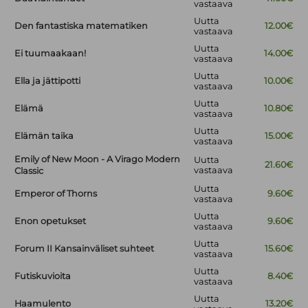
vastaava
Uutta
Den fantastiska matematiken
12.00€
vastaava
Uutta
Ei tuumaakaan!
14.00€
vastaava
Uutta
Ella ja jättipotti
10.00€
vastaava
Uutta
Elämä
10.80€
vastaava
Uutta
Elämän taika
15.00€
vastaava
Emily of New Moon - A Virago Modern
Uutta
21.60€
vastaava
Classic
Uutta
Emperor of Thorns
9.60€
vastaava
Uutta
Enon opetukset
9.60€
vastaava
Uutta
Forum II Kansainväliset suhteet
15.60€
vastaava
Uutta
Futiskuvioita
8.40€
vastaava
Uutta
Haamulento
13.20€