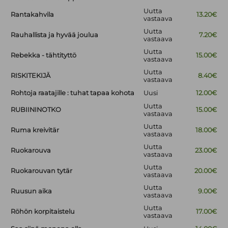
Uutta
Rantakahvila
13.20€
vastaava
Uutta
Rauhallista ja hyvää joulua
7.20€
vastaava
Uutta
Rebekka - tähtityttö
15.00€
vastaava
Uutta
RISKITEKIJÄ
8.40€
vastaava
Rohtoja raatajille : tuhat tapaa kohota
Uusi
12.00€
Uutta
RUBIININOTKO
15.00€
vastaava
Uutta
Ruma kreivitär
18.00€
vastaava
Uutta
Ruokarouva
23.00€
vastaava
Uutta
Ruokarouvan tytär
20.00€
vastaava
Uutta
Ruusun aika
9.00€
vastaava
Uutta
Röhön korpitaistelu
17.00€
vastaava