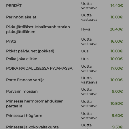
Uutta
PERIJÄT
14.40€
vastaava
Uutta
Perinnönjakajat
18.00€
vastaava
Pikkujättiläiset. Maailmanhistorian
Hyvä
20.40€
pikkujättiläinen
Uutta
Pintti
16.00€
vastaava
Pitkät päiväunet (pokkari)
Uusi
10.00€
Poika joka ei itke
Uusi
10.00€
Uutta
POIKA RAIDALLISESSA PYJAMASSA
17.00€
vastaava
Uutta
Porto Francon vartija
10.00€
vastaava
Uutta
Porvarin morsian
9.00€
vastaava
Prinsessa hermoromahduksen
Uutta
10.80€
vastaava
partaalla
Uutta
Prinsessa i högform
9.60€
vastaava
Uutta
Prinsessa ja koko valtakunta
9.50€