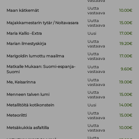
vastaava
Uutta
Maan kätkemät
10.00€
vastaava
Uutta
Majakkamestarin tytär / Noitavasara
15.00€
vastaava
Maria Kallio -Extra
Uusi
17.00€
Uutta
Marian ilmestyskirja
19.20€
vastaava
Uutta
Marigoldin lumottu maailma
17.00€
vastaava
Matkalle Mukaan: Suomi-espanja-
Uutta
9.60€
vastaava
Suomi
Uutta
Me, Keisarinna
19.00€
vastaava
Uutta
Menneen talven lumi
15.00€
vastaava
Metallitöitä kotikonstein
Uusi
14.00€
Uutta
Meteoriitti
15.00€
vastaava
Uutta
Metsäkukkia asfaltilla
10.00€
vastaava
Uutta