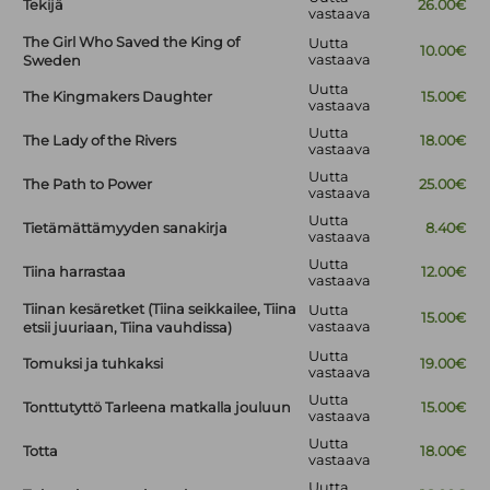
Tekijä
26.00€
vastaava
The Girl Who Saved the King of
Uutta
10.00€
vastaava
Sweden
Uutta
The Kingmakers Daughter
15.00€
vastaava
Uutta
The Lady of the Rivers
18.00€
vastaava
Uutta
The Path to Power
25.00€
vastaava
Uutta
Tietämättämyyden sanakirja
8.40€
vastaava
Uutta
Tiina harrastaa
12.00€
vastaava
Tiinan kesäretket (Tiina seikkailee, Tiina
Uutta
15.00€
vastaava
etsii juuriaan, Tiina vauhdissa)
Uutta
Tomuksi ja tuhkaksi
19.00€
vastaava
Uutta
Tonttutyttö Tarleena matkalla jouluun
15.00€
vastaava
Uutta
Totta
18.00€
vastaava
Uutta