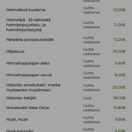
vastaava
Uutta
Helmeilevä kuolema
10.00€
vastaava
Helmeilyä - 25 viehkeää
Uutta
helmienpujottelu- ja
11.00€
vastaava
helmikirjontatyötä
Uutta
Hetaleita poropeukaloille
13.20€
vastaava
Uutta
Hiljaisuus
19.00€
vastaava
Uutta
Himoshoppaajan sisko
9.60€
vastaava
Uutta
Himoshoppaajan vauva
8.40€
vastaava
Historian arvoitukset : matka
Uutta
20.00€
vastaava
mysteerien maailmaan
Historian tekijät
Uusi
18.00€
Uutta
Hoivakodin kissa Oscar
10.80€
vastaava
Uutta
Hush, Hush
9.50€
vastaava
Uutta
Hyvä aviomies
9.60€