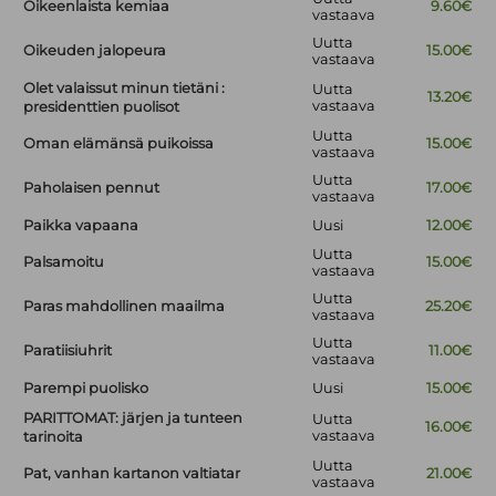
Oikeenlaista kemiaa
9.60€
vastaava
Uutta
Oikeuden jalopeura
15.00€
vastaava
Olet valaissut minun tietäni :
Uutta
13.20€
vastaava
presidenttien puolisot
Uutta
Oman elämänsä puikoissa
15.00€
vastaava
Uutta
Paholaisen pennut
17.00€
vastaava
Paikka vapaana
Uusi
12.00€
Uutta
Palsamoitu
15.00€
vastaava
Uutta
Paras mahdollinen maailma
25.20€
vastaava
Uutta
Paratiisiuhrit
11.00€
vastaava
Parempi puolisko
Uusi
15.00€
PARITTOMAT: järjen ja tunteen
Uutta
16.00€
vastaava
tarinoita
Uutta
Pat, vanhan kartanon valtiatar
21.00€
vastaava