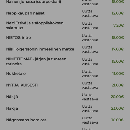
Nainen junassa (suurpokkari)
15.00€
vastaava
Uutta
Nappikaupan naiset
12.00€
vastaava
Neiti Etsivä ja sisäoppilaitoksen
Uutta
7.20€
vastaava
salaisuus
Uutta
NIETOS: intro
15.00€
vastaava
Uutta
Nils Holgerssonin ihmeellinen matka
17.00€
vastaava
NIMETTÖMÄT - järjen ja tunteen
Uutta
15.00€
vastaava
tarinoita
Uutta
Nukketalo
11.00€
vastaava
Uutta
NYT JA IKUISESTI
21.00€
vastaava
Uutta
Näkijä
20.00€
vastaava
Uutta
Näkijä
23.00€
vastaava
Uutta
Någonstans inom oss
10.00€
vastaava
Uutta