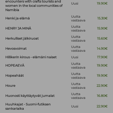
encounters with crafts tourists and
Uusi
19.90€
women in the local communities of
Namibia
Uutta
Henki ja elämä
15.30€
vastaava
Uutta
HENRY JA MINÄ
15.90€
vastaava
Uutta
Herkulliset jälkiruoat
15.60€
vastaava
Uutta
Hevosvoimat
14.90€
vastaava
Hillikerin kirous - elämäni naiset
Uusi
17.90€
Uutta
HOPEAEVÄ
19.90€
vastaava
Uutta
Hopeahäät
19.90€
vastaava
Uutta
Houre
22.90€
vastaava
Uutta
Huonosti käyttäytyvät jumalat
16.80€
vastaava
Huuhkajat - Suomi-futiksen
Uusi
22.90€
sankariaika