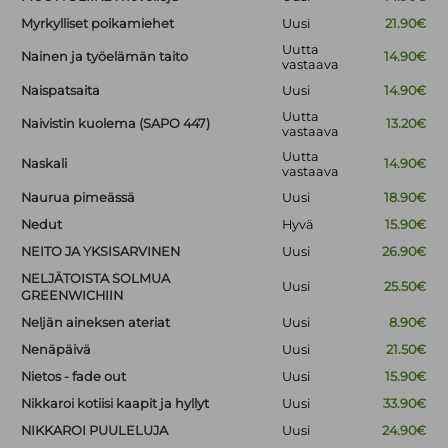
Myrkylliset poikamiehet
Uusi
21.90€
Uutta
Nainen ja työelämän taito
14.90€
vastaava
Naispatsaita
Uusi
14.90€
Uutta
Naivistin kuolema (SAPO 447)
13.20€
vastaava
Uutta
Naskali
14.90€
vastaava
Naurua pimeässä
Uusi
18.90€
Nedut
Hyvä
15.90€
NEITO JA YKSISARVINEN
Uusi
26.90€
NELJÄTOISTA SOLMUA
Uusi
25.50€
GREENWICHIIN
Neljän aineksen ateriat
Uusi
8.90€
Nenäpäivä
Uusi
21.50€
Nietos - fade out
Uusi
15.90€
Nikkaroi kotiisi kaapit ja hyllyt
Uusi
33.90€
NIKKAROI PUULELUJA
Uusi
24.90€