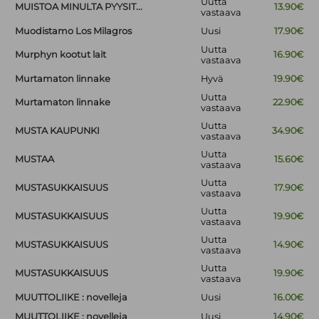
Uutta
MUISTOA MINULTA PYYSIT...
13.90€
vastaava
Muodistamo Los Milagros
Uusi
17.90€
Uutta
Murphyn kootut lait
16.90€
vastaava
Murtamaton linnake
Hyvä
19.90€
Uutta
Murtamaton linnake
22.90€
vastaava
Uutta
MUSTA KAUPUNKI
34.90€
vastaava
Uutta
MUSTAA
15.60€
vastaava
Uutta
MUSTASUKKAISUUS
17.90€
vastaava
Uutta
MUSTASUKKAISUUS
19.90€
vastaava
Uutta
MUSTASUKKAISUUS
14.90€
vastaava
Uutta
MUSTASUKKAISUUS
19.90€
vastaava
MUUTTOLIIKE : novelleja
Uusi
16.00€
MUUTTOLIIKE : novelleja
Uusi
14.90€