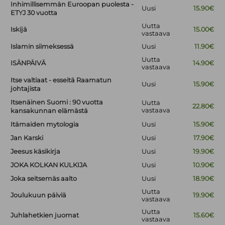
Inhimillisemmän Euroopan puolesta -
Uusi
15.90€
ETYJ 30 vuotta
Uutta
Iskijä
15.00€
vastaava
Islamin siimeksessä
Uusi
11.90€
Uutta
ISÄNPÄIVÄ
14.90€
vastaava
Itse valtiaat - esseitä Raamatun
Uusi
15.90€
johtajista
Itsenäinen Suomi : 90 vuotta
Uutta
22.80€
vastaava
kansakunnan elämästä
Itämaiden mytologia
Uusi
15.90€
Jan Karski
Uusi
17.90€
Jeesus käsikirja
Uusi
19.90€
JOKA KOLKAN KULKIJA
Uusi
10.90€
Joka seitsemäs aalto
Uusi
18.90€
Uutta
Joulukuun päiviä
19.90€
vastaava
Uutta
Juhlahetkien juomat
15.60€
vastaava