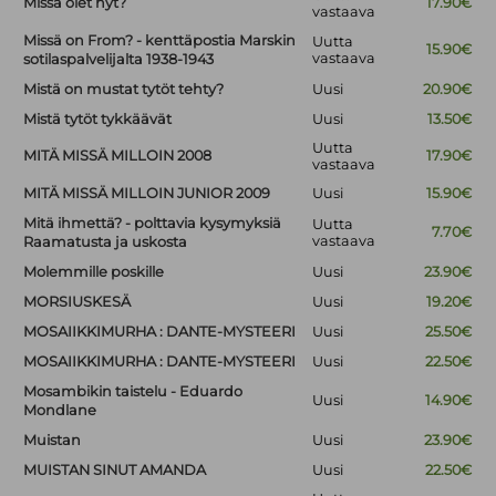
Missä olet nyt?
17.90€
vastaava
Missä on From? - kenttäpostia Marskin
Uutta
15.90€
vastaava
sotilaspalvelijalta 1938-1943
Mistä on mustat tytöt tehty?
Uusi
20.90€
Mistä tytöt tykkäävät
Uusi
13.50€
Uutta
MITÄ MISSÄ MILLOIN 2008
17.90€
vastaava
MITÄ MISSÄ MILLOIN JUNIOR 2009
Uusi
15.90€
Mitä ihmettä? - polttavia kysymyksiä
Uutta
7.70€
vastaava
Raamatusta ja uskosta
Molemmille poskille
Uusi
23.90€
MORSIUSKESÄ
Uusi
19.20€
MOSAIIKKIMURHA : DANTE-MYSTEERI
Uusi
25.50€
MOSAIIKKIMURHA : DANTE-MYSTEERI
Uusi
22.50€
Mosambikin taistelu - Eduardo
Uusi
14.90€
Mondlane
Muistan
Uusi
23.90€
MUISTAN SINUT AMANDA
Uusi
22.50€