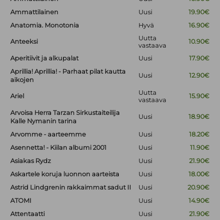
Ammattilainen
Uusi
19.90€
Anatomia. Monotonia
Hyvä
16.90€
Uutta
Anteeksi
10.90€
vastaava
Aperitiivit ja alkupalat
Uusi
17.90€
Aprillia! Aprillia! - Parhaat pilat kautta
Uusi
12.90€
aikojen
Uutta
Ariel
15.90€
vastaava
Arvoisa Herra Tarzan Sirkustaiteilija
Uusi
18.90€
Kalle Nymanin tarina
Arvomme - aarteemme
Uusi
18.20€
Asennetta! - Kiilan albumi 2001
Uusi
11.90€
Asiakas Rydz
Uusi
21.90€
Askartele koruja luonnon aarteista
Uusi
18.00€
Astrid Lindgrenin rakkaimmat sadut II
Uusi
20.90€
ATOMI
Uusi
14.90€
Attentaatti
Uusi
21.90€