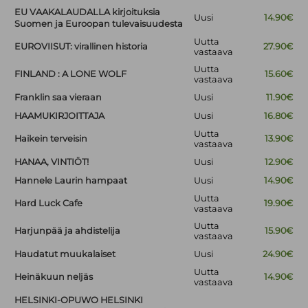
EU VAAKALAUDALLA kirjoituksia
Uusi
14.90€
Suomen ja Euroopan tulevaisuudesta
Uutta
EUROVIISUT: virallinen historia
27.90€
vastaava
Uutta
FINLAND : A LONE WOLF
15.60€
vastaava
Franklin saa vieraan
Uusi
11.90€
HAAMUKIRJOITTAJA
Uusi
16.80€
Uutta
Haikein terveisin
13.90€
vastaava
HANAA, VINTIÖT!
Uusi
12.90€
Hannele Laurin hampaat
Uusi
14.90€
Uutta
Hard Luck Cafe
19.90€
vastaava
Uutta
Harjunpää ja ahdistelija
15.90€
vastaava
Haudatut muukalaiset
Uusi
24.90€
Uutta
Heinäkuun neljäs
14.90€
vastaava
HELSINKI-OPUWO HELSINKI