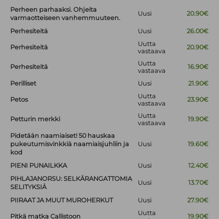
Perheen parhaaksi. Ohjeita
Uusi
20.90€
varmaotteiseen vanhemmuuteen.
Perhesiteitä
Uusi
26.00€
Uutta
Perhesiteitä
20.90€
vastaava
Uutta
Perhesiteitä
16.90€
vastaava
Perilliset
Uusi
21.90€
Uutta
Petos
23.90€
vastaava
Uutta
Petturin merkki
19.90€
vastaava
Pidetään naamiaiset! 50 hauskaa
pukeutumisvinkkiä naamiaisjuhliin ja
Uusi
19.60€
kod
PIENI PUNAILKKA
Uusi
12.40€
PIHLAJANORSU: SELKÄRANGATTOMIA
Uusi
13.70€
SELITYKSIÄ
PIIRAAT JA MUUT MUROHERKUT
Uusi
27.90€
Uutta
Pitkä matka Callistoon
19.90€