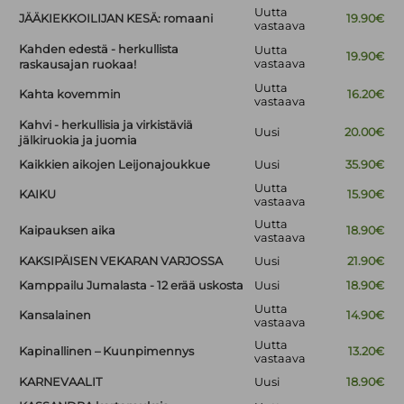
Uutta
JÄÄKIEKKOILIJAN KESÄ: romaani
19.90€
vastaava
Kahden edestä - herkullista
Uutta
19.90€
vastaava
raskausajan ruokaa!
Uutta
Kahta kovemmin
16.20€
vastaava
Kahvi - herkullisia ja virkistäviä
Uusi
20.00€
jälkiruokia ja juomia
Kaikkien aikojen Leijonajoukkue
Uusi
35.90€
Uutta
KAIKU
15.90€
vastaava
Uutta
Kaipauksen aika
18.90€
vastaava
KAKSIPÄISEN VEKARAN VARJOSSA
Uusi
21.90€
Kamppailu Jumalasta - 12 erää uskosta
Uusi
18.90€
Uutta
Kansalainen
14.90€
vastaava
Uutta
Kapinallinen – Kuunpimennys
13.20€
vastaava
KARNEVAALIT
Uusi
18.90€