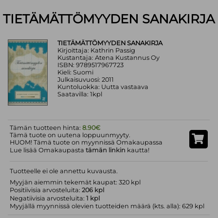
TIETÄMÄTTÖMYYDEN SANAKIRJA
TIETÄMÄTTÖMYYDEN SANAKIRJA
Kirjoittaja: Kathrin Passig
Kustantaja: Atena Kustannus Oy
ISBN: 9789517967723
Kieli: Suomi
Julkaisuvuosi: 2011
Kuntoluokka: Uutta vastaava
Saatavilla: 1kpl
Tämän tuotteen hinta:
8.90€
Tämä tuote on uutena loppuunmyyty.
HUOM! Tämä tuote on myynnissä Omakaupassa
Lue lisää Omakaupasta
tämän linkin
kautta!
Tuotteelle ei ole annettu kuvausta.
Myyjän aiemmin tekemät kaupat: 320 kpl
Positiivisia arvosteluita:
206 kpl
Negatiivisia arvosteluita:
1 kpl
Myyjällä myynnissä olevien tuotteiden määrä (kts. alla): 629 kpl