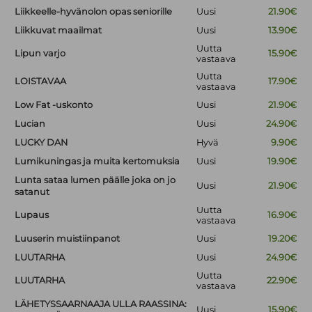
Liikkeelle-hyvänolon opas seniorille
Uusi
21.90€
Liikkuvat maailmat
Uusi
13.90€
Uutta
Lipun varjo
15.90€
vastaava
Uutta
LOISTAVAA
17.90€
vastaava
Low Fat -uskonto
Uusi
21.90€
Lucian
Uusi
24.90€
LUCKY DAN
Hyvä
9.90€
Lumikuningas ja muita kertomuksia
Uusi
19.90€
Lunta sataa lumen päälle joka on jo
Uusi
21.90€
satanut
Uutta
Lupaus
16.90€
vastaava
Luuserin muistiinpanot
Uusi
19.20€
LUUTARHA
Uusi
24.90€
Uutta
LUUTARHA
22.90€
vastaava
LÄHETYSSAARNAAJA ULLA RAASSINA:
Uusi
15.90€