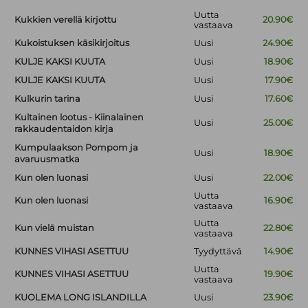
Uutta
Kukkien verellä kirjottu
20.90€
vastaava
Kukoistuksen käsikirjoitus
Uusi
24.90€
KULJE KAKSI KUUTA
Uusi
18.90€
KULJE KAKSI KUUTA
Uusi
17.90€
Kulkurin tarina
Uusi
17.60€
Kultainen lootus - Kiinalainen
Uusi
25.00€
rakkaudentaidon kirja
Kumpulaakson Pompom ja
Uusi
18.90€
avaruusmatka
Kun olen luonasi
Uusi
22.00€
Uutta
Kun olen luonasi
16.90€
vastaava
Uutta
Kun vielä muistan
22.80€
vastaava
KUNNES VIHASI ASETTUU
Tyydyttävä
14.90€
Uutta
KUNNES VIHASI ASETTUU
19.90€
vastaava
KUOLEMA LONG ISLANDILLA
Uusi
23.90€