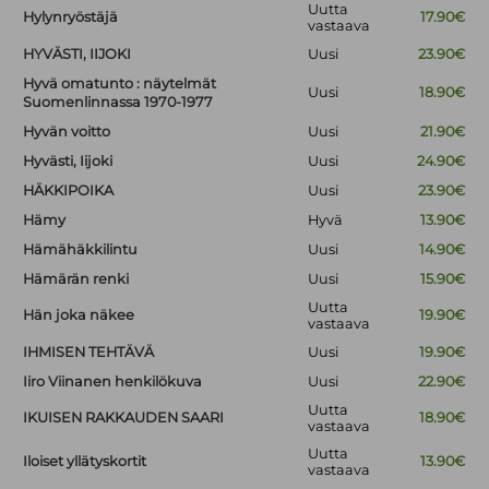
Uutta
Hylynryöstäjä
17.90€
vastaava
HYVÄSTI, IIJOKI
Uusi
23.90€
Hyvä omatunto : näytelmät
Uusi
18.90€
Suomenlinnassa 1970-1977
Hyvän voitto
Uusi
21.90€
Hyvästi, Iijoki
Uusi
24.90€
HÄKKIPOIKA
Uusi
23.90€
Hämy
Hyvä
13.90€
Hämähäkkilintu
Uusi
14.90€
Hämärän renki
Uusi
15.90€
Uutta
Hän joka näkee
19.90€
vastaava
IHMISEN TEHTÄVÄ
Uusi
19.90€
Iiro Viinanen henkilökuva
Uusi
22.90€
Uutta
IKUISEN RAKKAUDEN SAARI
18.90€
vastaava
Uutta
Iloiset yllätyskortit
13.90€
vastaava