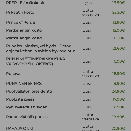
PREP - Elämänkoulu
Hyvä
19.90€
Uutta
Prikaatin kosto
25.20€
vastaava
Prince of Persia
Uusi
13.90€
Prätkäjengin kosto
Uusi
12.90€
Prätkäjengin kosto
Uusi
11.50€
Puhdistu, virkisty, voi hyvin - Detox-
Uusi
21.60€
ohjeita kehon ja mielen hyvinvointiin
PUHIN MIETTIMISPAIKKA,KUKA
Uusi
10.90€
VALVOO ÖISI (LOK 13/07)
Uutta
Pultava
18.90€
vastaava
PUNAINEN SFINKSI
Uusi
19.90€
Puolivallaton presidentti
Uusi
24.90€
Puolusta itseäsi
Uusi
17.90€
Pyhiinvaeltajan sydän
Uusi
16.90€
Uutta
Radan väärällä puolella
19.90€
vastaava
Uutta
RAHA JA ONNI
20.90€
vastaava