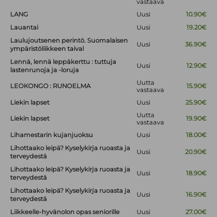
vastaava
LANG
Uusi
10.90€
Lauantai
Uusi
19.20€
Laulujoutsenen perintö. Suomalaisen
Uusi
36.90€
ympäristöliikkeen taival
Lennä, lennä leppäkerttu : tuttuja
Uusi
12.90€
lastenrunoja ja -loruja
Uutta
LEOKONGO : RUNOELMA
15.90€
vastaava
Liekin lapset
Uusi
25.90€
Uutta
Liekin lapset
19.90€
vastaava
Lihamestarin kujanjuoksu
Uusi
18.00€
Lihottaako leipä? Kyselykirja ruoasta ja
Uusi
20.90€
terveydestä
Lihottaako leipä? Kyselykirja ruoasta ja
Uusi
18.90€
terveydestä
Lihottaako leipä? Kyselykirja ruoasta ja
Uusi
16.90€
terveydestä
Liikkeelle-hyvänolon opas seniorille
Uusi
27.00€