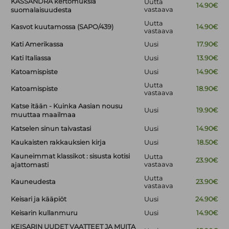
KASSANDRA kertomuksia
Uutta
14.90€
vastaava
suomalaisuudesta
Uutta
Kasvot kuutamossa (SAPO/439)
14.90€
vastaava
Kati Amerikassa
Uusi
17.90€
Kati Italiassa
Uusi
13.90€
Katoamispiste
Uusi
14.90€
Uutta
Katoamispiste
18.90€
vastaava
Katse itään - Kuinka Aasian nousu
Uusi
19.90€
muuttaa maailmaa
Katselen sinun taivastasi
Uusi
14.90€
Kaukaisten rakkauksien kirja
Uusi
18.50€
Kauneimmat klassikot : sisusta kotisi
Uutta
23.90€
vastaava
ajattomasti
Uutta
Kauneudesta
23.90€
vastaava
Keisari ja kääpiöt
Uusi
24.90€
Keisarin kullanmuru
Uusi
14.90€
KEISARIN UUDET VAATTEET JA MUITA