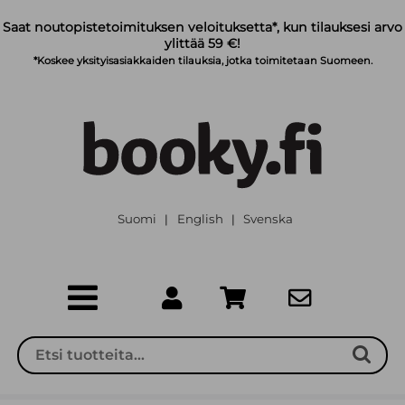
Siirry pääsisältöön
Saat noutopistetoimituksen veloituksetta*, kun tilauksesi arvo
ylittää 59 €!
*Koskee yksityisasiakkaiden tilauksia, jotka toimitetaan Suomeen.
Suomi
English
Svenska
|
|