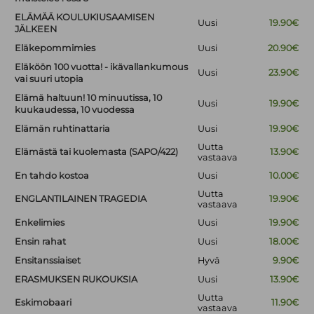
ELÄMÄÄ KOULUKIUSAAMISEN
Uusi
19.90€
JÄLKEEN
Eläkepommimies
Uusi
20.90€
Eläköön 100 vuotta! - ikävallankumous
Uusi
23.90€
vai suuri utopia
Elämä haltuun! 10 minuutissa, 10
Uusi
19.90€
kuukaudessa, 10 vuodessa
Elämän ruhtinattaria
Uusi
19.90€
Uutta
Elämästä tai kuolemasta (SAPO/422)
13.90€
vastaava
En tahdo kostoa
Uusi
10.00€
Uutta
ENGLANTILAINEN TRAGEDIA
19.90€
vastaava
Enkelimies
Uusi
19.90€
Ensin rahat
Uusi
18.00€
Ensitanssiaiset
Hyvä
9.90€
ERASMUKSEN RUKOUKSIA
Uusi
13.90€
Uutta
Eskimobaari
11.90€
vastaava