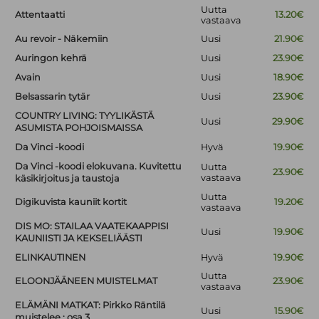
Uutta
Attentaatti
13.20€
vastaava
Au revoir - Näkemiin
Uusi
21.90€
Auringon kehrä
Uusi
23.90€
Avain
Uusi
18.90€
Belsassarin tytär
Uusi
23.90€
COUNTRY LIVING: TYYLIKÄSTÄ
Uusi
29.90€
ASUMISTA POHJOISMAISSA
Da Vinci -koodi
Hyvä
19.90€
Da Vinci -koodi elokuvana. Kuvitettu
Uutta
23.90€
vastaava
käsikirjoitus ja taustoja
Uutta
Digikuvista kauniit kortit
19.20€
vastaava
DIS MO: STAILAA VAATEKAAPPISI
Uusi
19.90€
KAUNIISTI JA KEKSELIÄÄSTI
ELINKAUTINEN
Hyvä
19.90€
Uutta
ELOONJÄÄNEEN MUISTELMAT
23.90€
vastaava
ELÄMÄNI MATKAT: Pirkko Räntilä
Uusi
15.90€
muistelee : osa 3