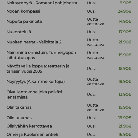
Noitaympyrä - Romaani pohjoisesta
Uusi
9.90€
Nooan kompassi
Uusi
24.90€
Uutta
Nopeita pakinoita
14.90€
vastaava
Nukentekijä
Uusi
17.90€
Uutta
Nuolten herrat - Valloittaja 2
21.90€
vastaava
Näin minä onnistuin. Tunnesyöpön
Uutta
15.90€
vastaava
laihdutusopas
Näytös vailla loppua: teatterin ja
Uusi
15.90€
tanssin vuosi 2005
Uutta
Nöyryytys (Aikamme kertojia)
19.90€
vastaava
Oiva, lentokone joka pelkäsi
Uusi
13.90€
lentämistä
Uutta
Olin takanasi
15.90€
vastaava
Olin takanasi
Uusi
19.90€
Olisi vähän kerrottavaa
Uusi
21.90€
Omer ja Kuoleman enkeli
Uusi
16.90€