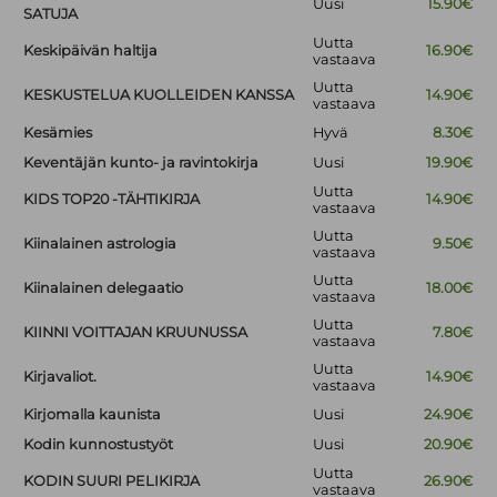
Uusi
15.90€
SATUJA
Uutta
Keskipäivän haltija
16.90€
vastaava
Uutta
KESKUSTELUA KUOLLEIDEN KANSSA
14.90€
vastaava
Kesämies
Hyvä
8.30€
Keventäjän kunto- ja ravintokirja
Uusi
19.90€
Uutta
KIDS TOP20 -TÄHTIKIRJA
14.90€
vastaava
Uutta
Kiinalainen astrologia
9.50€
vastaava
Uutta
Kiinalainen delegaatio
18.00€
vastaava
Uutta
KIINNI VOITTAJAN KRUUNUSSA
7.80€
vastaava
Uutta
Kirjavaliot.
14.90€
vastaava
Kirjomalla kaunista
Uusi
24.90€
Kodin kunnostustyöt
Uusi
20.90€
Uutta
KODIN SUURI PELIKIRJA
26.90€
vastaava