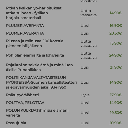
vastaava
Pitkän fysiikan yo-harjoitukset
Uutta
ratkaisuineen - fysiikan
14.90€
vastaava
harjoitusmateriaali
PLUMERIAVERANTA
Uusi
16.90€
PLUMERIAVERANTA
Uusi
20.50€
Plussaa ja miinusta. 100 konstia
Uutta
15.90€
vastaava
pieneen hiilijälkeen
Uutta
Pohjolan erämailta ja lohivesiltä
24.90€
vastaava
Pojallani on seksielämä ja minä luen
Uusi
21.90€
äidille Punahilkkaa
POLITIIKAN JA VALTATAISTELUN
PYÖRTEISSÄ-Suomen kansallisteatteri
Uusi
14.90€
ja epävarmuuden aika 1934 1950
Polkupyörälähetti
Hyvä
17.90€
POLTTAA, PELOTTAA
Uusi
14.90€
POLUN KULKIJAT ihmisiä elämäni
Uusi
19.50€
varrelta
Possujuhla
Uusi
20.90€