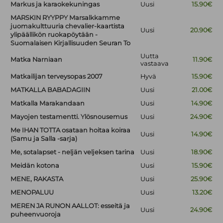
Markus ja karaokekuningas
Uusi
15.90€
MARSKIN RYYPPY Marsalkkamme
juomakulttuuria chevalier-kaartista
Uusi
20.90€
ylipäällikön ruokapöytään -
Suomalaisen Kirjallisuuden Seuran To
Uutta
Matka Narniaan
11.90€
vastaava
Matkailijan terveysopas 2007
Hyvä
15.90€
MATKALLA BABADAGIIN
Uusi
21.00€
Matkalla Marakandaan
Uusi
14.90€
Mayojen testamentti. Ylösnousemus
Uusi
24.90€
Me IHAN TOTTA osataan hoitaa koiraa
Uusi
14.90€
(Samu ja Salla -sarja)
Me, sotalapset - neljän veljeksen tarina
Uusi
18.90€
Meidän kotona
Uusi
15.90€
MENE, RAKASTA
Uusi
25.90€
MENOPALUU
Uusi
13.20€
MEREN JA RUNON AALLOT: esseitä ja
Uusi
24.90€
puheenvuoroja