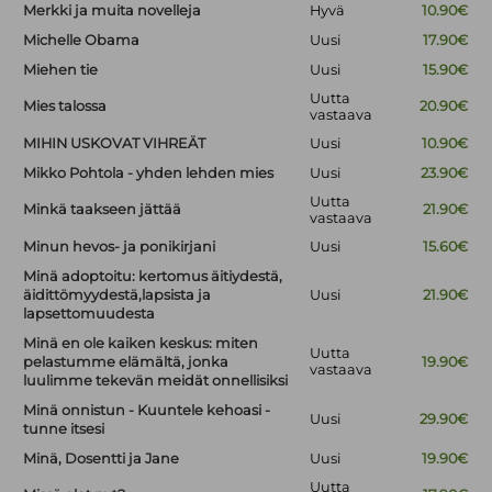
Merkki ja muita novelleja
Hyvä
10.90€
Michelle Obama
Uusi
17.90€
Miehen tie
Uusi
15.90€
Uutta
Mies talossa
20.90€
vastaava
MIHIN USKOVAT VIHREÄT
Uusi
10.90€
Mikko Pohtola - yhden lehden mies
Uusi
23.90€
Uutta
Minkä taakseen jättää
21.90€
vastaava
Minun hevos- ja ponikirjani
Uusi
15.60€
Minä adoptoitu: kertomus äitiydestä,
äidittömyydestä,lapsista ja
Uusi
21.90€
lapsettomuudesta
Minä en ole kaiken keskus: miten
Uutta
pelastumme elämältä, jonka
19.90€
vastaava
luulimme tekevän meidät onnellisiksi
Minä onnistun - Kuuntele kehoasi -
Uusi
29.90€
tunne itsesi
Minä, Dosentti ja Jane
Uusi
19.90€
Uutta