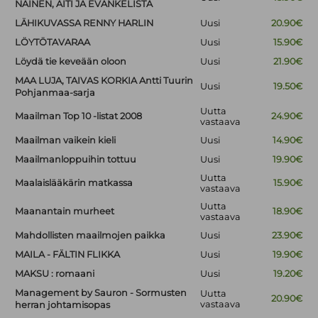
NAINEN, ÄITI JA EVANKELISTA
LÄHIKUVASSA RENNY HARLIN
Uusi
20.90€
LÖYTÖTAVARAA
Uusi
15.90€
Löydä tie keveään oloon
Uusi
21.90€
MAA LUJA, TAIVAS KORKIA Antti Tuurin
Uusi
19.50€
Pohjanmaa-sarja
Uutta
Maailman Top 10 -listat 2008
24.90€
vastaava
Maailman vaikein kieli
Uusi
14.90€
Maailmanloppuihin tottuu
Uusi
19.90€
Uutta
Maalaislääkärin matkassa
15.90€
vastaava
Uutta
Maanantain murheet
18.90€
vastaava
Mahdollisten maailmojen paikka
Uusi
23.90€
MAILA - FÄLTIN FLIKKA
Uusi
19.90€
MAKSU : romaani
Uusi
19.20€
Management by Sauron - Sormusten
Uutta
20.90€
vastaava
herran johtamisopas