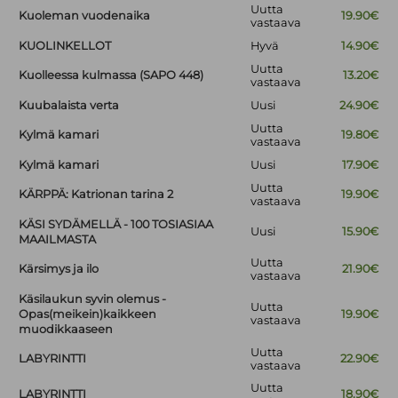
Uutta
Kuoleman vuodenaika
19.90€
vastaava
KUOLINKELLOT
Hyvä
14.90€
Uutta
Kuolleessa kulmassa (SAPO 448)
13.20€
vastaava
Kuubalaista verta
Uusi
24.90€
Uutta
Kylmä kamari
19.80€
vastaava
Kylmä kamari
Uusi
17.90€
Uutta
KÄRPPÄ: Katrionan tarina 2
19.90€
vastaava
KÄSI SYDÄMELLÄ - 100 TOSIASIAA
Uusi
15.90€
MAAILMASTA
Uutta
Kärsimys ja ilo
21.90€
vastaava
Käsilaukun syvin olemus -
Uutta
Opas(meikein)kaikkeen
19.90€
vastaava
muodikkaaseen
Uutta
LABYRINTTI
22.90€
vastaava
Uutta
LABYRINTTI
18.90€