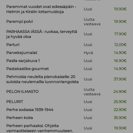
Paremmat vuodet ovat edessäpäin -
Uusi
19.90€
Helmin ja Kirstin lottamuistoja
Uutta
Parempi polvi
19.90€
vastaava
PARHAASSA IÄSSÄ : ruokaa, terveyttä
Uusi
17.90€
ja hyvää oloa
Parturi
Uusi
12.00€
Parvekejumalat
Hyvä
14.90€
Pasila-sarjakuva 1
Uusi
16.90€
Pastakastike gourmet
Uusi
14.90€
Pehmoisia neuleita pienokaiselle: 20
Uusi
37.90€
suloista neulemallia luonnonlangoista
Uutta
PELON ILMASTO
24.90€
vastaava
PELURIT
Uusi
25.90€
Perhe sodassa 1939-1944
Uusi
22.90€
Perheen koira
Uusi
35.90€
Perheen parhaaksi. Ohjeita
Uusi
19.90€
varmaotteiseen vanhemmuuteen.