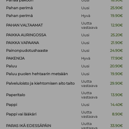
Pahaa pakoon
Uusi
18.90€
Pahan perimä
Uusi
25.90€
Pahan perimä
Hyvä
19.90€
Uutta
PAHAN VALTAAMAT
12.90€
vastaava
PAIKKA AURINGOSSA
Uusi
25.20€
PAIKKA VAPAANA
Uusi
21.90€
Painonpudotushaaste
Uusi
24.90€
PAKENIJA
Hyvä
17.90€
Paluu
Uusi
20.90€
Paluu puolen hehtaarin metsään
Uusi
19.90€
Uutta
Palveluloisto ja kiehtomisen aito taito
29.90€
vastaava
Uutta
Paperitalo
13.90€
vastaava
Pappi
Uusi
14.40€
Uutta
Pappi vai lääkäri
8.90€
vastaava
Uutta
PARAS IKÄ EDESSÄPÄIN
33.90€
vastaava