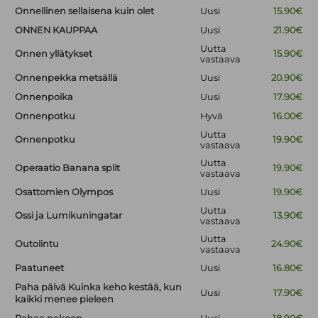
Onnellinen sellaisena kuin olet
Uusi
15.90€
ONNEN KAUPPAA
Uusi
21.90€
Uutta
Onnen yllätykset
15.90€
vastaava
Onnenpekka metsällä
Uusi
20.90€
Onnenpoika
Uusi
17.90€
Onnenpotku
Hyvä
16.00€
Uutta
Onnenpotku
19.90€
vastaava
Uutta
Operaatio Banana split
19.90€
vastaava
Osattomien Olympos
Uusi
19.90€
Uutta
Ossi ja Lumikuningatar
13.90€
vastaava
Uutta
Outolintu
24.90€
vastaava
Paatuneet
Uusi
16.80€
Paha päivä Kuinka keho kestää, kun
Uusi
17.90€
kaikki menee pieleen