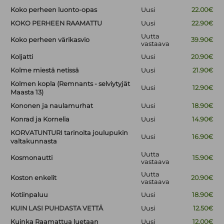
Koko perheen luonto-opas
Uusi
22.00€
KOKO PERHEEN RAAMATTU
Uusi
22.90€
Uutta
Koko perheen värikasvio
39.90€
vastaava
Koljatti
Uusi
20.90€
Kolme miestä netissä
Uusi
21.90€
Kolmen kopla (Remnants - selviytyjät
Uusi
12.90€
Maasta 13)
Kononen ja naulamurhat
Uusi
18.90€
Konrad ja Kornelia
Uusi
14.90€
KORVATUNTURI tarinoita joulupukin
Uusi
16.90€
valtakunnasta
Uutta
Kosmonautti
15.90€
vastaava
Uutta
Koston enkelit
20.90€
vastaava
Kotiinpaluu
Uusi
18.90€
KUIN LASI PUHDASTA VETTÄ
Uusi
12.50€
Kuinka Raamattua luetaan
Uusi
12.00€