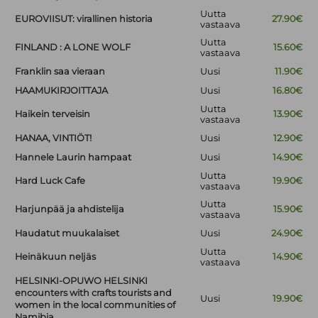
Uutta
EUROVIISUT: virallinen historia
27.90€
vastaava
Uutta
FINLAND : A LONE WOLF
15.60€
vastaava
Franklin saa vieraan
Uusi
11.90€
HAAMUKIRJOITTAJA
Uusi
16.80€
Uutta
Haikein terveisin
13.90€
vastaava
HANAA, VINTIÖT!
Uusi
12.90€
Hannele Laurin hampaat
Uusi
14.90€
Uutta
Hard Luck Cafe
19.90€
vastaava
Uutta
Harjunpää ja ahdistelija
15.90€
vastaava
Haudatut muukalaiset
Uusi
24.90€
Uutta
Heinäkuun neljäs
14.90€
vastaava
HELSINKI-OPUWO HELSINKI
encounters with crafts tourists and
Uusi
19.90€
women in the local communities of
Namibia