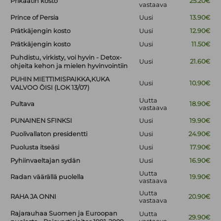
Prikaatin kosto
25.20€
vastaava
Prince of Persia
Uusi
13.90€
Prätkäjengin kosto
Uusi
12.90€
Prätkäjengin kosto
Uusi
11.50€
Puhdistu, virkisty, voi hyvin - Detox-
Uusi
21.60€
ohjeita kehon ja mielen hyvinvointiin
PUHIN MIETTIMISPAIKKA,KUKA
Uusi
10.90€
VALVOO ÖISI (LOK 13/07)
Uutta
Pultava
18.90€
vastaava
PUNAINEN SFINKSI
Uusi
19.90€
Puolivallaton presidentti
Uusi
24.90€
Puolusta itseäsi
Uusi
17.90€
Pyhiinvaeltajan sydän
Uusi
16.90€
Uutta
Radan väärällä puolella
19.90€
vastaava
Uutta
RAHA JA ONNI
20.90€
vastaava
Rajarauhaa Suomen ja Euroopan
Uutta
29.90€