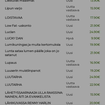
Liikkuvat maailmat
Uusi
13.90€
Uutta
Lipun varjo
15.90€
vastaava
Uutta
LOISTAVAA
17.90€
vastaava
Low Fat -uskonto
Uusi
21.90€
Lucian
Uusi
24.90€
LUCKY DAN
Hyvä
9.90€
Lumikuningas ja muita kertomuksia
Uusi
19.90€
Lunta sataa lumen päälle joka on jo
Uusi
21.90€
satanut
Uutta
Lupaus
16.90€
vastaava
Luuserin muistiinpanot
Uusi
19.20€
LUUTARHA
Uusi
24.90€
Uutta
LUUTARHA
22.90€
vastaava
LÄHETYSSAARNAAJA ULLA RAASSINA:
Uusi
15.90€
NAINEN, ÄITI JA EVANKELISTA
LÄHIKUVASSA RENNY HARLIN
Uusi
20.90€