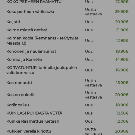
KOKO PERHEEN RAAMATTU
Uusi
22.90€
Uutta
Koko perheen värikasvio
39.90€
vastaava
Koljatti
Uusi
20.90€
Kolme miestä netissä
Uusi
21.90€
Kolmen kopla (Remnants - selviytyjät
Uusi
12.90€
Maasta 13)
Kononen ja naulamurhat
Uusi
18.90€
Konrad ja Kornelia
Uusi
14.90€
KORVATUNTURI tarinoita joulupukin
Uusi
16.90€
valtakunnasta
Uutta
Kosmonautti
15.90€
vastaava
Uutta
Koston enkelit
20.90€
vastaava
Kotiinpaluu
Uusi
18.90€
KUIN LASI PUHDASTA VETTÄ
Uusi
12.50€
Kuinka Raamattua luetaan
Uusi
12.00€
Uutta
Kukkien verellä kirjottu
20.90€
vastaava