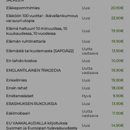
JÄLKEEN
Eläkepommimies
Uusi
20.90€
Eläköön 100 vuotta! - ikävallankumous
Uusi
23.90€
vai suuri utopia
Elämä haltuun! 10 minuutissa, 10
Uusi
19.90€
kuukaudessa, 10 vuodessa
Elämän ruhtinattaria
Uusi
19.90€
Uutta
Elämästä tai kuolemasta (SAPO/422)
13.90€
vastaava
En tahdo kostoa
Uusi
10.00€
Uutta
ENGLANTILAINEN TRAGEDIA
19.90€
vastaava
Enkelimies
Uusi
19.90€
Ensin rahat
Uusi
18.00€
Ensitanssiaiset
Hyvä
9.90€
ERASMUKSEN RUKOUKSIA
Uusi
13.90€
Uutta
Eskimobaari
11.90€
vastaava
EU VAAKALAUDALLA kirjoituksia
Uusi
14.90€
Suomen ja Euroopan tulevaisuudesta