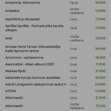
Anatomia. Monotonia
Hyvä
16.90€
Uutta
Anteeksi
10.90€
vastaava
Aperitiivit ja alkupalat
Uusi
17.90€
Aprillia! Aprillia! - Parhaat pilat kautta
Uusi
12.90€
aikojen
Uutta
Ariel
15.90€
vastaava
Arvoisa Herra Tarzan Sirkustaiteilija
Uusi
18.90€
Kalle Nymanin tarina
Arvomme - aarteemme
Uusi
18.20€
Asennetta! - Kiilan albumi 2001
Uusi
11.90€
Asiakas Rydz
Uusi
21.90€
Askartele koruja luonnon aarteista
Uusi
18.00€
Astrid Lindgrenin rakkaimmat sadut II
Uusi
20.90€
ATOMI
Uusi
14.90€
Attentaatti
Uusi
21.90€
Uutta
Attentaatti
13.20€
vastaava