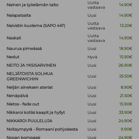
Uutta
Nainen ja työelämän taito
14.90€
vastaava
Naispatsaita
Uusi
14.90€
Uutta
Naivistin kuolema (SAPO 447)
13.20€
vastaava
Uutta
Naskali
14.90€
vastaava
Naurua pimeässä
Uusi
18.90€
Nedut
Hyvä
15.90€
NEITO JA YKSISARVINEN
Uusi
26.90€
NELJÄTOISTA SOLMUA
Uusi
25.50€
GREENWICHIIN
Neljän aineksen ateriat
Uusi
8.90€
Nenäpäivä
Uusi
21.50€
Nietos - fade out
Uusi
15.90€
Nikkaroi kotiisi kaapit ja hyllyt
Uusi
33.90€
NIKKAROI PUULELUJA
Uusi
24.90€
Noitaympyrä - Romaani pohjoisesta
Uusi
9.90€
Nooan kompassi
Uusi
24.90€