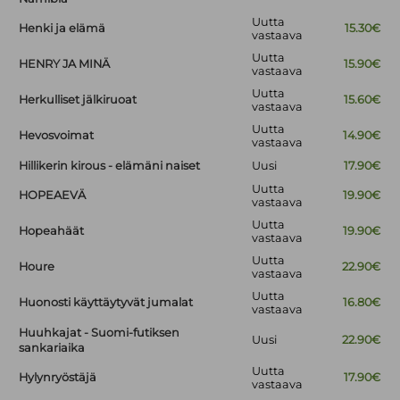
Uutta
Henki ja elämä
15.30€
vastaava
Uutta
HENRY JA MINÄ
15.90€
vastaava
Uutta
Herkulliset jälkiruoat
15.60€
vastaava
Uutta
Hevosvoimat
14.90€
vastaava
Hillikerin kirous - elämäni naiset
Uusi
17.90€
Uutta
HOPEAEVÄ
19.90€
vastaava
Uutta
Hopeahäät
19.90€
vastaava
Uutta
Houre
22.90€
vastaava
Uutta
Huonosti käyttäytyvät jumalat
16.80€
vastaava
Huuhkajat - Suomi-futiksen
Uusi
22.90€
sankariaika
Uutta
Hylynryöstäjä
17.90€
vastaava