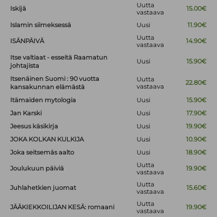
Uutta
Iskijä
15.00€
vastaava
Islamin siimeksessä
Uusi
11.90€
Uutta
ISÄNPÄIVÄ
14.90€
vastaava
Itse valtiaat - esseitä Raamatun
Uusi
15.90€
johtajista
Itsenäinen Suomi : 90 vuotta
Uutta
22.80€
vastaava
kansakunnan elämästä
Itämaiden mytologia
Uusi
15.90€
Jan Karski
Uusi
17.90€
Jeesus käsikirja
Uusi
19.90€
JOKA KOLKAN KULKIJA
Uusi
10.90€
Joka seitsemäs aalto
Uusi
18.90€
Uutta
Joulukuun päiviä
19.90€
vastaava
Uutta
Juhlahetkien juomat
15.60€
vastaava
Uutta
JÄÄKIEKKOILIJAN KESÄ: romaani
19.90€
vastaava