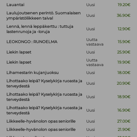
Lauantai
Uusi
19.20€
Laulujoutsenen perintö. Suomalaisen
Uusi
36.90€
ympäristöliikkeen taival
Lennä, lennä leppäkerttu : tuttuja
Uusi
12.90€
lastenrunoja ja -loruja
Uutta
LEOKONGO : RUNOELMA
15.90€
vastaava
Liekin lapset
Uusi
25.90€
Uutta
Liekin lapset
19.90€
vastaava
Lihamestarin kujanjuoksu
Uusi
18.00€
Lihottaako leipä? Kyselykirja ruoasta ja
Uusi
20.90€
terveydestä
Lihottaako leipä? Kyselykirja ruoasta ja
Uusi
18.90€
terveydestä
Lihottaako leipä? Kyselykirja ruoasta ja
Uusi
16.90€
terveydestä
Liikkeelle-hyvänolon opas seniorille
Uusi
27.00€
Liikkeelle-hyvänolon opas seniorille
Uusi
21.90€