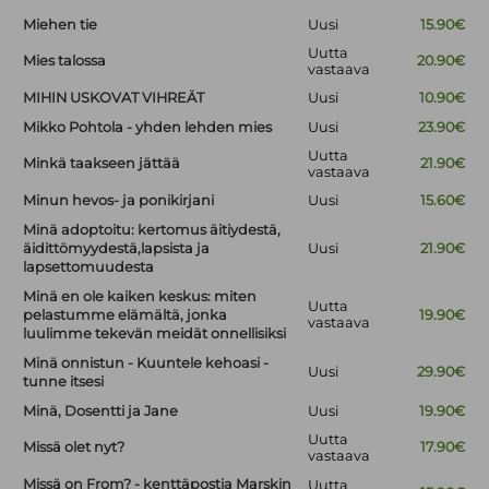
Miehen tie
Uusi
15.90€
Uutta
Mies talossa
20.90€
vastaava
MIHIN USKOVAT VIHREÄT
Uusi
10.90€
Mikko Pohtola - yhden lehden mies
Uusi
23.90€
Uutta
Minkä taakseen jättää
21.90€
vastaava
Minun hevos- ja ponikirjani
Uusi
15.60€
Minä adoptoitu: kertomus äitiydestä,
äidittömyydestä,lapsista ja
Uusi
21.90€
lapsettomuudesta
Minä en ole kaiken keskus: miten
Uutta
pelastumme elämältä, jonka
19.90€
vastaava
luulimme tekevän meidät onnellisiksi
Minä onnistun - Kuuntele kehoasi -
Uusi
29.90€
tunne itsesi
Minä, Dosentti ja Jane
Uusi
19.90€
Uutta
Missä olet nyt?
17.90€
vastaava
Missä on From? - kenttäpostia Marskin
Uutta