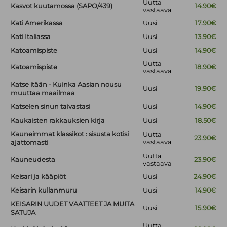
Uutta
Kasvot kuutamossa (SAPO/439)
14.90€
vastaava
Kati Amerikassa
Uusi
17.90€
Kati Italiassa
Uusi
13.90€
Katoamispiste
Uusi
14.90€
Uutta
Katoamispiste
18.90€
vastaava
Katse itään - Kuinka Aasian nousu
Uusi
19.90€
muuttaa maailmaa
Katselen sinun taivastasi
Uusi
14.90€
Kaukaisten rakkauksien kirja
Uusi
18.50€
Kauneimmat klassikot : sisusta kotisi
Uutta
23.90€
vastaava
ajattomasti
Uutta
Kauneudesta
23.90€
vastaava
Keisari ja kääpiöt
Uusi
24.90€
Keisarin kullanmuru
Uusi
14.90€
KEISARIN UUDET VAATTEET JA MUITA
Uusi
15.90€
SATUJA
Uutta