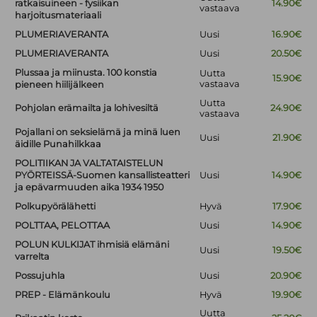
ratkaisuineen - fysiikan
14.90€
vastaava
harjoitusmateriaali
PLUMERIAVERANTA
Uusi
16.90€
PLUMERIAVERANTA
Uusi
20.50€
Plussaa ja miinusta. 100 konstia
Uutta
15.90€
vastaava
pieneen hiilijälkeen
Uutta
Pohjolan erämailta ja lohivesiltä
24.90€
vastaava
Pojallani on seksielämä ja minä luen
Uusi
21.90€
äidille Punahilkkaa
POLITIIKAN JA VALTATAISTELUN
PYÖRTEISSÄ-Suomen kansallisteatteri
Uusi
14.90€
ja epävarmuuden aika 1934 1950
Polkupyörälähetti
Hyvä
17.90€
POLTTAA, PELOTTAA
Uusi
14.90€
POLUN KULKIJAT ihmisiä elämäni
Uusi
19.50€
varrelta
Possujuhla
Uusi
20.90€
PREP - Elämänkoulu
Hyvä
19.90€
Uutta