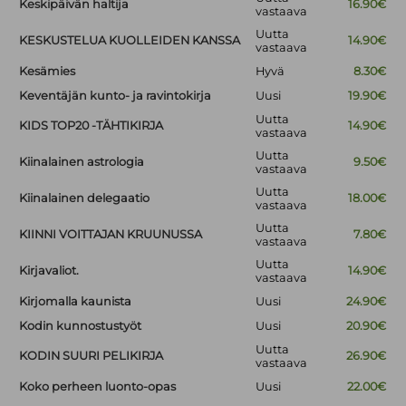
Keskipäivän haltija
16.90€
vastaava
Uutta
KESKUSTELUA KUOLLEIDEN KANSSA
14.90€
vastaava
Kesämies
Hyvä
8.30€
Keventäjän kunto- ja ravintokirja
Uusi
19.90€
Uutta
KIDS TOP20 -TÄHTIKIRJA
14.90€
vastaava
Uutta
Kiinalainen astrologia
9.50€
vastaava
Uutta
Kiinalainen delegaatio
18.00€
vastaava
Uutta
KIINNI VOITTAJAN KRUUNUSSA
7.80€
vastaava
Uutta
Kirjavaliot.
14.90€
vastaava
Kirjomalla kaunista
Uusi
24.90€
Kodin kunnostustyöt
Uusi
20.90€
Uutta
KODIN SUURI PELIKIRJA
26.90€
vastaava
Koko perheen luonto-opas
Uusi
22.00€