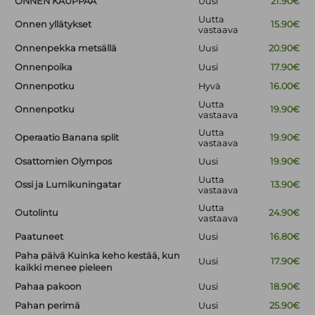
ONNEN KAUPPAA
Uusi
21.90€
Uutta
Onnen yllätykset
15.90€
vastaava
Onnenpekka metsällä
Uusi
20.90€
Onnenpoika
Uusi
17.90€
Onnenpotku
Hyvä
16.00€
Uutta
Onnenpotku
19.90€
vastaava
Uutta
Operaatio Banana split
19.90€
vastaava
Osattomien Olympos
Uusi
19.90€
Uutta
Ossi ja Lumikuningatar
13.90€
vastaava
Uutta
Outolintu
24.90€
vastaava
Paatuneet
Uusi
16.80€
Paha päivä Kuinka keho kestää, kun
Uusi
17.90€
kaikki menee pieleen
Pahaa pakoon
Uusi
18.90€
Pahan perimä
Uusi
25.90€