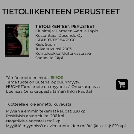
TIETOLIIKENTEEN PERUSTEET
TIETOLIIKENTEEN PERUSTEET
Kirjoittaja: Hämeen-Anttila Tapio
Kustantaja: Docendo Oy
ISBN: 9789518461930
Kieli: Suomi
Julkaisuvuosi: 2003
Kuntoluokka: Uutta vastaava
Saatavilla: 1kpl
Tämän tuotteen hinta:
19.90€
Tämä tuote on uutena loppuunmyyty.
HUOM! Tämä tuote on myynnissä Omakaupassa
Lue lisää Omakaupasta
tämän linkin
kautta!
Tuotteelle ei ole annettu kuvausta.
Myyjän aiemmin tekemät kaupat: 320 kpl
Positiivisia arvosteluita:
206 kpl
Negatiivisia arvosteluita:
1 kpl
Myyjällä myynnissä olevien tuotteiden määrä (kts. alla): 629 kpl