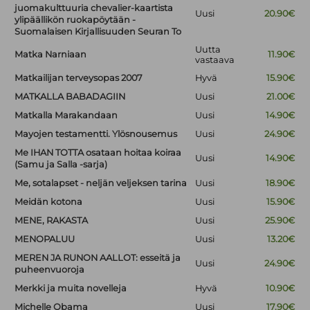
juomakulttuuria chevalier-kaartista
Uusi
20.90€
ylipäällikön ruokapöytään -
Suomalaisen Kirjallisuuden Seuran To
Uutta
Matka Narniaan
11.90€
vastaava
Matkailijan terveysopas 2007
Hyvä
15.90€
MATKALLA BABADAGIIN
Uusi
21.00€
Matkalla Marakandaan
Uusi
14.90€
Mayojen testamentti. Ylösnousemus
Uusi
24.90€
Me IHAN TOTTA osataan hoitaa koiraa
Uusi
14.90€
(Samu ja Salla -sarja)
Me, sotalapset - neljän veljeksen tarina
Uusi
18.90€
Meidän kotona
Uusi
15.90€
MENE, RAKASTA
Uusi
25.90€
MENOPALUU
Uusi
13.20€
MEREN JA RUNON AALLOT: esseitä ja
Uusi
24.90€
puheenvuoroja
Merkki ja muita novelleja
Hyvä
10.90€
Michelle Obama
Uusi
17.90€