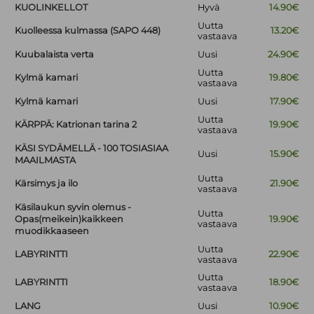
KUOLINKELLOT
Hyvä
14.90€
Uutta
Kuolleessa kulmassa (SAPO 448)
13.20€
vastaava
Kuubalaista verta
Uusi
24.90€
Uutta
Kylmä kamari
19.80€
vastaava
Kylmä kamari
Uusi
17.90€
Uutta
KÄRPPÄ: Katrionan tarina 2
19.90€
vastaava
KÄSI SYDÄMELLÄ - 100 TOSIASIAA
Uusi
15.90€
MAAILMASTA
Uutta
Kärsimys ja ilo
21.90€
vastaava
Käsilaukun syvin olemus -
Uutta
Opas(meikein)kaikkeen
19.90€
vastaava
muodikkaaseen
Uutta
LABYRINTTI
22.90€
vastaava
Uutta
LABYRINTTI
18.90€
vastaava
LANG
Uusi
10.90€