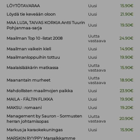
LÖYTÖTAVARAA
Uusi
15.90€
Löydä tie keveään oloon
Uusi
21.90€
MAA LUJA, TAIVAS KORKIA Antti Tuurin
Uusi
19.50€
Pohjanmaa-sarja
Uutta
Maailman Top 10 -listat 2008
24.90€
vastaava
Maailman vaikein kieli
Uusi
14.90€
Maailmanloppuihin tottuu
Uusi
19.90€
Uutta
Maalaislääkärin matkassa
15.90€
vastaava
Uutta
Maanantain murheet
18.90€
vastaava
Mahdollisten maailmojen paikka
Uusi
23.90€
MAILA - FÄLTIN FLIKKA
Uusi
19.90€
MAKSU : romaani
Uusi
19.20€
Management by Sauron - Sormusten
Uutta
20.90€
vastaava
herran johtamisopas
Markus ja karaokekuningas
Uusi
15.90€
MARSKIN RYYPPY Marsalkkamme