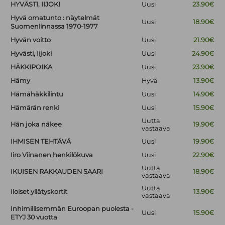
HYVÄSTI, IIJOKI
Uusi
23.90€
Hyvä omatunto : näytelmät
Uusi
18.90€
Suomenlinnassa 1970-1977
Hyvän voitto
Uusi
21.90€
Hyvästi, Iijoki
Uusi
24.90€
HÄKKIPOIKA
Uusi
23.90€
Hämy
Hyvä
13.90€
Hämähäkkilintu
Uusi
14.90€
Hämärän renki
Uusi
15.90€
Uutta
Hän joka näkee
19.90€
vastaava
IHMISEN TEHTÄVÄ
Uusi
19.90€
Iiro Viinanen henkilökuva
Uusi
22.90€
Uutta
IKUISEN RAKKAUDEN SAARI
18.90€
vastaava
Uutta
Iloiset yllätyskortit
13.90€
vastaava
Inhimillisemmän Euroopan puolesta -
Uusi
15.90€
ETYJ 30 vuotta