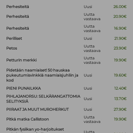
Perhesiteitä
Uusi
26.00€
Uutta
Perhesiteitä
20.90€
vastaava
Uutta
Perhesiteitä
16.90€
vastaava
Perilliset
Uusi
21.90€
Uutta
Petos
23.90€
vastaava
Uutta
Petturin merkki
19.90€
vastaava
Pidetään naamiaiset! 50 hauskaa
pukeutumisvinkkiä naamiaisjuhliin ja
Uusi
19.60€
kod
PIENI PUNAILKKA
Uusi
12.40€
PIHLAJANORSU: SELKÄRANGATTOMIA
Uusi
13.70€
SELITYKSIÄ
PIIRAAT JA MUUT MUROHERKUT
Uusi
27.90€
Uutta
Pitkä matka Callistoon
19.90€
vastaava
Pitkän fysiikan yo-harjoitukset
Uutta