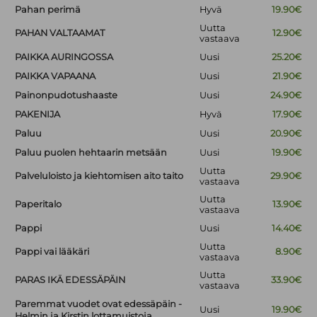
Pahan perimä
Hyvä
19.90€
Uutta
PAHAN VALTAAMAT
12.90€
vastaava
PAIKKA AURINGOSSA
Uusi
25.20€
PAIKKA VAPAANA
Uusi
21.90€
Painonpudotushaaste
Uusi
24.90€
PAKENIJA
Hyvä
17.90€
Paluu
Uusi
20.90€
Paluu puolen hehtaarin metsään
Uusi
19.90€
Uutta
Palveluloisto ja kiehtomisen aito taito
29.90€
vastaava
Uutta
Paperitalo
13.90€
vastaava
Pappi
Uusi
14.40€
Uutta
Pappi vai lääkäri
8.90€
vastaava
Uutta
PARAS IKÄ EDESSÄPÄIN
33.90€
vastaava
Paremmat vuodet ovat edessäpäin -
Uusi
19.90€
Helmin ja Kirstin lottamuistoja