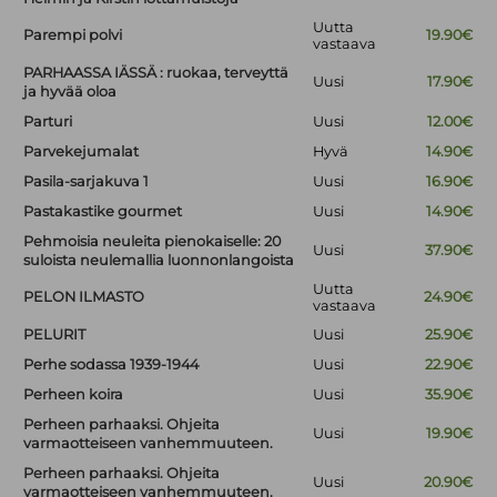
Uutta
Parempi polvi
19.90€
vastaava
PARHAASSA IÄSSÄ : ruokaa, terveyttä
Uusi
17.90€
ja hyvää oloa
Parturi
Uusi
12.00€
Parvekejumalat
Hyvä
14.90€
Pasila-sarjakuva 1
Uusi
16.90€
Pastakastike gourmet
Uusi
14.90€
Pehmoisia neuleita pienokaiselle: 20
Uusi
37.90€
suloista neulemallia luonnonlangoista
Uutta
PELON ILMASTO
24.90€
vastaava
PELURIT
Uusi
25.90€
Perhe sodassa 1939-1944
Uusi
22.90€
Perheen koira
Uusi
35.90€
Perheen parhaaksi. Ohjeita
Uusi
19.90€
varmaotteiseen vanhemmuuteen.
Perheen parhaaksi. Ohjeita
Uusi
20.90€
varmaotteiseen vanhemmuuteen.