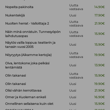
Uutta
Nopeita pakinoita
14.90€
vastaava
Nukentekijä
Uusi
17.90€
Uutta
Nuolten herrat - Valloittaja 2
21.90€
vastaava
Näin minä onnistuin. Tunnesyöpön
Uutta
15.90€
vastaava
laihdutusopas
Näytös vailla loppua: teatterin ja
Uusi
15.90€
tanssin vuosi 2005
Uutta
Nöyryytys (Aikamme kertojia)
19.90€
vastaava
Oiva, lentokone joka pelkäsi
Uusi
13.90€
lentämistä
Uutta
Olin takanasi
15.90€
vastaava
Olin takanasi
Uusi
19.90€
Olisi vähän kerrottavaa
Uusi
21.90€
Omer ja Kuoleman enkeli
Uusi
16.90€
Onnellinen sellaisena kuin olet
Uusi
15.90€