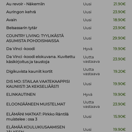
Au revoir - Näkemiin
Uusi
21.90€
Auringon kehrä
Uusi
23.90€
Avain
Uusi
18.90€
Belsassarin tytär
Uusi
23.90€
COUNTRY LIVING: TYYLIKÄSTÄ
Uusi
29.90€
ASUMISTA POHJOISMAISSA
Da Vinci -koodi
Hyvä
19.90€
Da Vinci -koodi elokuvana. Kuvitettu
Uutta
23.90€
vastaava
käsikirjoitus ja taustoja
Uutta
Digikuvista kauniit kortit
19.20€
vastaava
DIS MO: STAILAA VAATEKAAPPISI
Uusi
19.90€
KAUNIISTI JA KEKSELIÄÄSTI
ELINKAUTINEN
Hyvä
19.90€
Uutta
ELOONJÄÄNEEN MUISTELMAT
23.90€
vastaava
ELÄMÄNI MATKAT: Pirkko Räntilä
Uusi
15.90€
muistelee : osa 3
ELÄMÄÄ KOULUKIUSAAMISEN
Uusi
19.90€