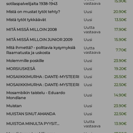
15.90€
vastaava
sotilaspalvelijalta 1938-1943
Mistä on mustat tytöt tehty?
Uusi
20.90€
Mistä tytöt tykkäävät
Uusi
13.50€
Uutta
MITÄ MISSÄ MILLOIN 2008
17.90€
vastaava
MITÄ MISSÄ MILLOIN JUNIOR 2009
Uusi
15.90€
Mitä ihmettä? - polttavia kysymyksiä
Uutta
7.70€
vastaava
Raamatusta ja uskosta
Molemmille poskille
Uusi
23.90€
MORSIUSKESÄ
Uusi
19.20€
MOSAIIKKIMURHA : DANTE-MYSTEERI
Uusi
25.50€
MOSAIIKKIMURHA : DANTE-MYSTEERI
Uusi
22.50€
Mosambikin taistelu - Eduardo
Uusi
14.90€
Mondlane
Muistan
Uusi
23.90€
MUISTAN SINUT AMANDA
Uusi
22.50€
Uutta
MUISTOA MINULTA PYYSIT...
13.90€
vastaava