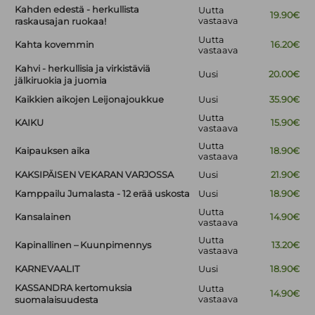
Kahden edestä - herkullista
Uutta
19.90€
vastaava
raskausajan ruokaa!
Uutta
Kahta kovemmin
16.20€
vastaava
Kahvi - herkullisia ja virkistäviä
Uusi
20.00€
jälkiruokia ja juomia
Kaikkien aikojen Leijonajoukkue
Uusi
35.90€
Uutta
KAIKU
15.90€
vastaava
Uutta
Kaipauksen aika
18.90€
vastaava
KAKSIPÄISEN VEKARAN VARJOSSA
Uusi
21.90€
Kamppailu Jumalasta - 12 erää uskosta
Uusi
18.90€
Uutta
Kansalainen
14.90€
vastaava
Uutta
Kapinallinen – Kuunpimennys
13.20€
vastaava
KARNEVAALIT
Uusi
18.90€
KASSANDRA kertomuksia
Uutta
14.90€
vastaava
suomalaisuudesta