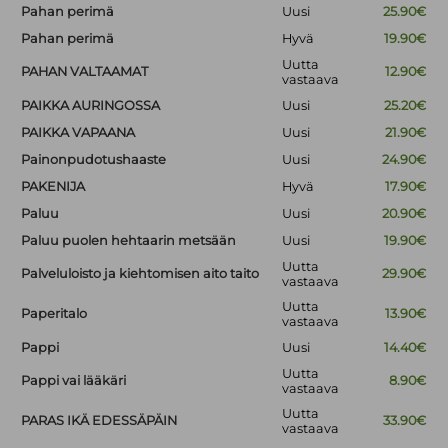
Pahan perimä
Uusi
25.90€
Pahan perimä
Hyvä
19.90€
Uutta
PAHAN VALTAAMAT
12.90€
vastaava
PAIKKA AURINGOSSA
Uusi
25.20€
PAIKKA VAPAANA
Uusi
21.90€
Painonpudotushaaste
Uusi
24.90€
PAKENIJA
Hyvä
17.90€
Paluu
Uusi
20.90€
Paluu puolen hehtaarin metsään
Uusi
19.90€
Uutta
Palveluloisto ja kiehtomisen aito taito
29.90€
vastaava
Uutta
Paperitalo
13.90€
vastaava
Pappi
Uusi
14.40€
Uutta
Pappi vai lääkäri
8.90€
vastaava
Uutta
PARAS IKÄ EDESSÄPÄIN
33.90€
vastaava