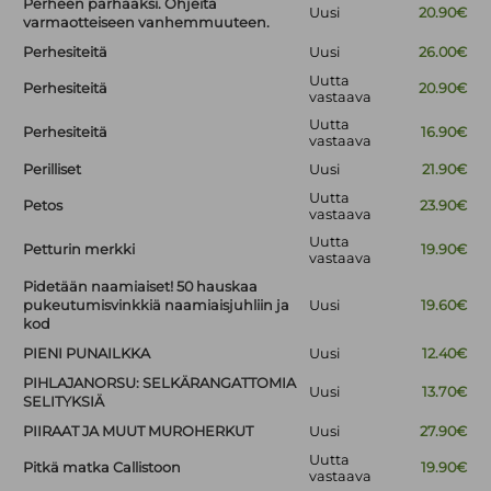
Perheen parhaaksi. Ohjeita
Uusi
20.90€
varmaotteiseen vanhemmuuteen.
Perhesiteitä
Uusi
26.00€
Uutta
Perhesiteitä
20.90€
vastaava
Uutta
Perhesiteitä
16.90€
vastaava
Perilliset
Uusi
21.90€
Uutta
Petos
23.90€
vastaava
Uutta
Petturin merkki
19.90€
vastaava
Pidetään naamiaiset! 50 hauskaa
pukeutumisvinkkiä naamiaisjuhliin ja
Uusi
19.60€
kod
PIENI PUNAILKKA
Uusi
12.40€
PIHLAJANORSU: SELKÄRANGATTOMIA
Uusi
13.70€
SELITYKSIÄ
PIIRAAT JA MUUT MUROHERKUT
Uusi
27.90€
Uutta
Pitkä matka Callistoon
19.90€
vastaava