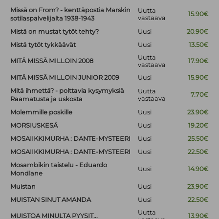
Missä on From? - kenttäpostia Marskin
Uutta
15.90€
vastaava
sotilaspalvelijalta 1938-1943
Mistä on mustat tytöt tehty?
Uusi
20.90€
Mistä tytöt tykkäävät
Uusi
13.50€
Uutta
MITÄ MISSÄ MILLOIN 2008
17.90€
vastaava
MITÄ MISSÄ MILLOIN JUNIOR 2009
Uusi
15.90€
Mitä ihmettä? - polttavia kysymyksiä
Uutta
7.70€
vastaava
Raamatusta ja uskosta
Molemmille poskille
Uusi
23.90€
MORSIUSKESÄ
Uusi
19.20€
MOSAIIKKIMURHA : DANTE-MYSTEERI
Uusi
25.50€
MOSAIIKKIMURHA : DANTE-MYSTEERI
Uusi
22.50€
Mosambikin taistelu - Eduardo
Uusi
14.90€
Mondlane
Muistan
Uusi
23.90€
MUISTAN SINUT AMANDA
Uusi
22.50€
Uutta
MUISTOA MINULTA PYYSIT...
13.90€