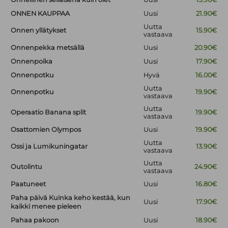
ONNEN KAUPPAA
Uusi
21.90€
Uutta
Onnen yllätykset
15.90€
vastaava
Onnenpekka metsällä
Uusi
20.90€
Onnenpoika
Uusi
17.90€
Onnenpotku
Hyvä
16.00€
Uutta
Onnenpotku
19.90€
vastaava
Uutta
Operaatio Banana split
19.90€
vastaava
Osattomien Olympos
Uusi
19.90€
Uutta
Ossi ja Lumikuningatar
13.90€
vastaava
Uutta
Outolintu
24.90€
vastaava
Paatuneet
Uusi
16.80€
Paha päivä Kuinka keho kestää, kun
Uusi
17.90€
kaikki menee pieleen
Pahaa pakoon
Uusi
18.90€