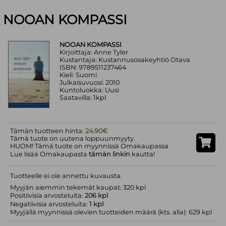
NOOAN KOMPASSI
NOOAN KOMPASSI
Kirjoittaja: Anne Tyler
Kustantaja: Kustannusosakeyhtiö Otava
ISBN: 9789511237464
Kieli: Suomi
Julkaisuvuosi: 2010
Kuntoluokka: Uusi
Saatavilla: 1kpl
Tämän tuotteen hinta:
24.90€
Tämä tuote on uutena loppuunmyyty.
HUOM! Tämä tuote on myynnissä Omakaupassa
Lue lisää Omakaupasta
tämän linkin
kautta!
Tuotteelle ei ole annettu kuvausta.
Myyjän aiemmin tekemät kaupat: 320 kpl
Positiivisia arvosteluita:
206 kpl
Negatiivisia arvosteluita:
1 kpl
Myyjällä myynnissä olevien tuotteiden määrä (kts. alla): 629 kpl