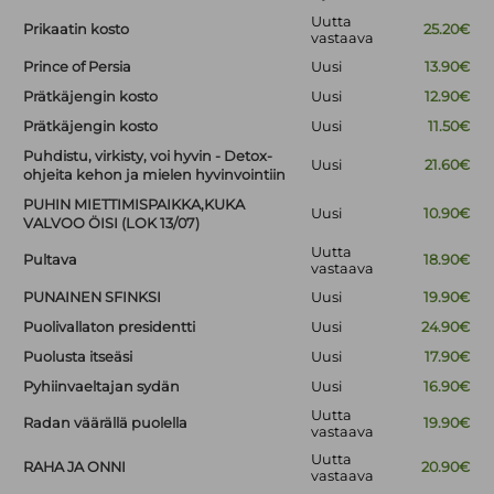
Uutta
Prikaatin kosto
25.20€
vastaava
Prince of Persia
Uusi
13.90€
Prätkäjengin kosto
Uusi
12.90€
Prätkäjengin kosto
Uusi
11.50€
Puhdistu, virkisty, voi hyvin - Detox-
Uusi
21.60€
ohjeita kehon ja mielen hyvinvointiin
PUHIN MIETTIMISPAIKKA,KUKA
Uusi
10.90€
VALVOO ÖISI (LOK 13/07)
Uutta
Pultava
18.90€
vastaava
PUNAINEN SFINKSI
Uusi
19.90€
Puolivallaton presidentti
Uusi
24.90€
Puolusta itseäsi
Uusi
17.90€
Pyhiinvaeltajan sydän
Uusi
16.90€
Uutta
Radan väärällä puolella
19.90€
vastaava
Uutta
RAHA JA ONNI
20.90€
vastaava