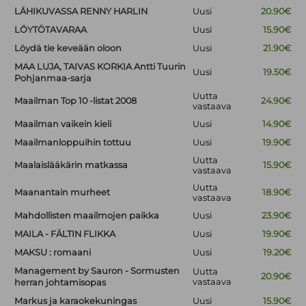
LÄHIKUVASSA RENNY HARLIN
Uusi
20.90€
LÖYTÖTAVARAA
Uusi
15.90€
Löydä tie keveään oloon
Uusi
21.90€
MAA LUJA, TAIVAS KORKIA Antti Tuurin
Uusi
19.50€
Pohjanmaa-sarja
Uutta
Maailman Top 10 -listat 2008
24.90€
vastaava
Maailman vaikein kieli
Uusi
14.90€
Maailmanloppuihin tottuu
Uusi
19.90€
Uutta
Maalaislääkärin matkassa
15.90€
vastaava
Uutta
Maanantain murheet
18.90€
vastaava
Mahdollisten maailmojen paikka
Uusi
23.90€
MAILA - FÄLTIN FLIKKA
Uusi
19.90€
MAKSU : romaani
Uusi
19.20€
Management by Sauron - Sormusten
Uutta
20.90€
vastaava
herran johtamisopas
Markus ja karaokekuningas
Uusi
15.90€