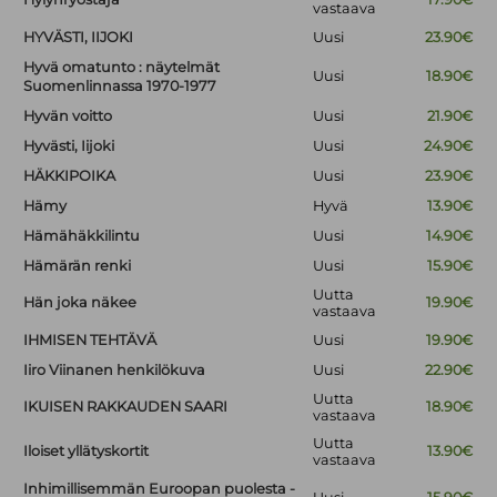
vastaava
HYVÄSTI, IIJOKI
Uusi
23.90€
Hyvä omatunto : näytelmät
Uusi
18.90€
Suomenlinnassa 1970-1977
Hyvän voitto
Uusi
21.90€
Hyvästi, Iijoki
Uusi
24.90€
HÄKKIPOIKA
Uusi
23.90€
Hämy
Hyvä
13.90€
Hämähäkkilintu
Uusi
14.90€
Hämärän renki
Uusi
15.90€
Uutta
Hän joka näkee
19.90€
vastaava
IHMISEN TEHTÄVÄ
Uusi
19.90€
Iiro Viinanen henkilökuva
Uusi
22.90€
Uutta
IKUISEN RAKKAUDEN SAARI
18.90€
vastaava
Uutta
Iloiset yllätyskortit
13.90€
vastaava
Inhimillisemmän Euroopan puolesta -