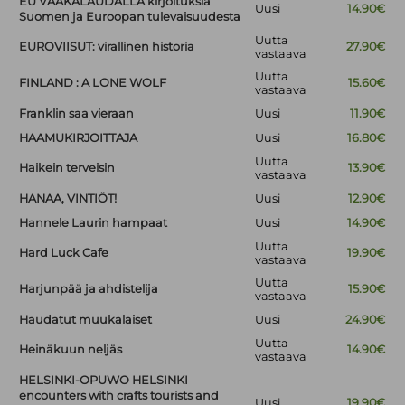
EU VAAKALAUDALLA kirjoituksia
Uusi
14.90€
Suomen ja Euroopan tulevaisuudesta
Uutta
EUROVIISUT: virallinen historia
27.90€
vastaava
Uutta
FINLAND : A LONE WOLF
15.60€
vastaava
Franklin saa vieraan
Uusi
11.90€
HAAMUKIRJOITTAJA
Uusi
16.80€
Uutta
Haikein terveisin
13.90€
vastaava
HANAA, VINTIÖT!
Uusi
12.90€
Hannele Laurin hampaat
Uusi
14.90€
Uutta
Hard Luck Cafe
19.90€
vastaava
Uutta
Harjunpää ja ahdistelija
15.90€
vastaava
Haudatut muukalaiset
Uusi
24.90€
Uutta
Heinäkuun neljäs
14.90€
vastaava
HELSINKI-OPUWO HELSINKI
encounters with crafts tourists and
Uusi
19.90€