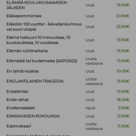
ELÄMÄÄ KOULUKIUSAAMISEN
Uusi
19.90€
JÄLKEEN
Eläkepommimies
Uusi
20.90€
Eläköön 100 vuotta! - ikävallankumous
Uusi
23.90€
vai suuri utopia
Elämä haltuun! 10 minuutissa, 10
Uusi
19.90€
kuukaudessa, 10 vuodessa
Elämän ruhtinattaria
Uusi
19.90€
Uutta
Elämästä tai kuolemasta (SAPO/422)
13.90€
vastaava
En tahdo kostoa
Uusi
10.00€
Uutta
ENGLANTILAINEN TRAGEDIA
19.90€
vastaava
Enkelimies
Uusi
19.90€
Ensin rahat
Uusi
18.00€
Ensitanssiaiset
Hyvä
9.90€
ERASMUKSEN RUKOUKSIA
Uusi
13.90€
Uutta
Eskimobaari
11.90€
vastaava