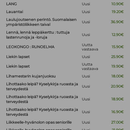
LANG
Uusi
10.90€
Lauantai
Uusi
19.20€
Laulujoutsenen perintö. Suomalaisen
Uusi
36.90€
ympäristöliikkeen taival
Lennä, lennä leppäkerttu : tuttuja
Uusi
12.90€
lastenrunoja ja -loruja
Uutta
LEOKONGO : RUNOELMA
15.90€
vastaava
Liekin lapset
Uusi
25.90€
Uutta
Liekin lapset
19.90€
vastaava
Lihamestarin kujanjuoksu
Uusi
18.00€
Lihottaako leipä? Kyselykirja ruoasta ja
Uusi
20.90€
terveydestä
Lihottaako leipä? Kyselykirja ruoasta ja
Uusi
18.90€
terveydestä
Lihottaako leipä? Kyselykirja ruoasta ja
Uusi
16.90€
terveydestä
Liikkeelle-hyvänolon opas seniorille
Uusi
27.00€