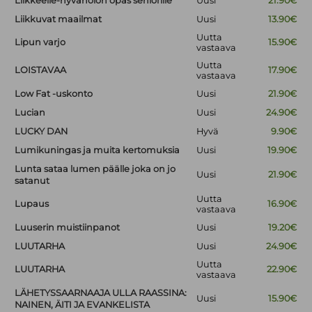
Liikkeelle-hyvänolon opas seniorille
Uusi
21.90€
Liikkuvat maailmat
Uusi
13.90€
Uutta
Lipun varjo
15.90€
vastaava
Uutta
LOISTAVAA
17.90€
vastaava
Low Fat -uskonto
Uusi
21.90€
Lucian
Uusi
24.90€
LUCKY DAN
Hyvä
9.90€
Lumikuningas ja muita kertomuksia
Uusi
19.90€
Lunta sataa lumen päälle joka on jo
Uusi
21.90€
satanut
Uutta
Lupaus
16.90€
vastaava
Luuserin muistiinpanot
Uusi
19.20€
LUUTARHA
Uusi
24.90€
Uutta
LUUTARHA
22.90€
vastaava
LÄHETYSSAARNAAJA ULLA RAASSINA:
Uusi
15.90€
NAINEN, ÄITI JA EVANKELISTA