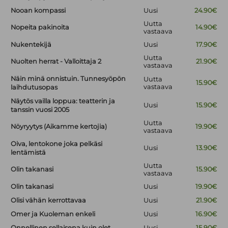
Nooan kompassi
Uusi
24.90€
Uutta
Nopeita pakinoita
14.90€
vastaava
Nukentekijä
Uusi
17.90€
Uutta
Nuolten herrat - Valloittaja 2
21.90€
vastaava
Näin minä onnistuin. Tunnesyöpön
Uutta
15.90€
vastaava
laihdutusopas
Näytös vailla loppua: teatterin ja
Uusi
15.90€
tanssin vuosi 2005
Uutta
Nöyryytys (Aikamme kertojia)
19.90€
vastaava
Oiva, lentokone joka pelkäsi
Uusi
13.90€
lentämistä
Uutta
Olin takanasi
15.90€
vastaava
Olin takanasi
Uusi
19.90€
Olisi vähän kerrottavaa
Uusi
21.90€
Omer ja Kuoleman enkeli
Uusi
16.90€
Onnellinen sellaisena kuin olet
Uusi
15.90€