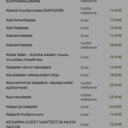
vastaava
suomalaisuudesta
Uutta
Kasvot kuutamossa (SAPO/439)
14.90€
vastaava
Kati Amerikassa
Uusi
17.90€
Kati Italiassa
Uusi
13.90€
Katoamispiste
Uusi
14.90€
Uutta
Katoamispiste
18.90€
vastaava
Katse itään - Kuinka Aasian nousu
Uusi
19.90€
muuttaa maailmaa
Katselen sinun taivastasi
Uusi
14.90€
Kaukaisten rakkauksien kirja
Uusi
18.50€
Kauneimmat klassikot : sisusta kotisi
Uutta
23.90€
vastaava
ajattomasti
Uutta
Kauneudesta
23.90€
vastaava
Keisari ja kääpiöt
Uusi
24.90€
Keisarin kullanmuru
Uusi
14.90€
KEISARIN UUDET VAATTEET JA MUITA
Uusi
15.90€
SATUJA