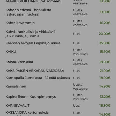
JÄÄKIEKKOILIJAN KESÄ: romaani
19.90€
vastaava
Kahden edestä - herkullista
Uutta
19.90€
vastaava
raskausajan ruokaa!
Uutta
Kahta kovemmin
16.20€
vastaava
Kahvi - herkullisia ja virkistäviä
Uusi
20.00€
jälkiruokia ja juomia
Kaikkien aikojen Leijonajoukkue
Uusi
35.90€
Uutta
KAIKU
15.90€
vastaava
Uutta
Kaipauksen aika
18.90€
vastaava
KAKSIPÄISEN VEKARAN VARJOSSA
Uusi
21.90€
Kamppailu Jumalasta - 12 erää uskosta
Uusi
18.90€
Uutta
Kansalainen
14.90€
vastaava
Uutta
Kapinallinen – Kuunpimennys
13.20€
vastaava
KARNEVAALIT
Uusi
18.90€
KASSANDRA kertomuksia
Uutta
14.90€