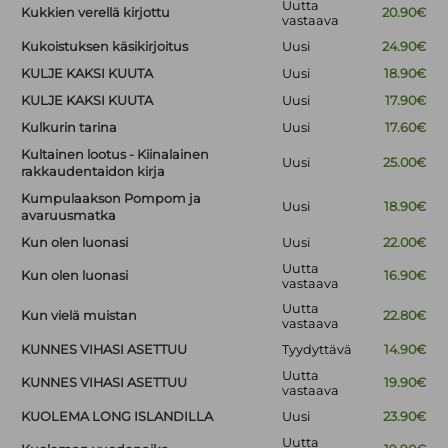
Uutta
Kukkien verellä kirjottu
20.90€
vastaava
Kukoistuksen käsikirjoitus
Uusi
24.90€
KULJE KAKSI KUUTA
Uusi
18.90€
KULJE KAKSI KUUTA
Uusi
17.90€
Kulkurin tarina
Uusi
17.60€
Kultainen lootus - Kiinalainen
Uusi
25.00€
rakkaudentaidon kirja
Kumpulaakson Pompom ja
Uusi
18.90€
avaruusmatka
Kun olen luonasi
Uusi
22.00€
Uutta
Kun olen luonasi
16.90€
vastaava
Uutta
Kun vielä muistan
22.80€
vastaava
KUNNES VIHASI ASETTUU
Tyydyttävä
14.90€
Uutta
KUNNES VIHASI ASETTUU
19.90€
vastaava
KUOLEMA LONG ISLANDILLA
Uusi
23.90€
Uutta