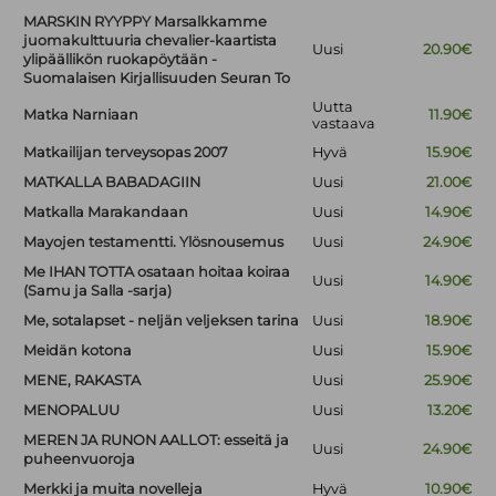
MARSKIN RYYPPY Marsalkkamme
juomakulttuuria chevalier-kaartista
Uusi
20.90€
ylipäällikön ruokapöytään -
Suomalaisen Kirjallisuuden Seuran To
Uutta
Matka Narniaan
11.90€
vastaava
Matkailijan terveysopas 2007
Hyvä
15.90€
MATKALLA BABADAGIIN
Uusi
21.00€
Matkalla Marakandaan
Uusi
14.90€
Mayojen testamentti. Ylösnousemus
Uusi
24.90€
Me IHAN TOTTA osataan hoitaa koiraa
Uusi
14.90€
(Samu ja Salla -sarja)
Me, sotalapset - neljän veljeksen tarina
Uusi
18.90€
Meidän kotona
Uusi
15.90€
MENE, RAKASTA
Uusi
25.90€
MENOPALUU
Uusi
13.20€
MEREN JA RUNON AALLOT: esseitä ja
Uusi
24.90€
puheenvuoroja
Merkki ja muita novelleja
Hyvä
10.90€