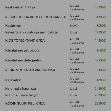
Uutta
Keskipäivän haltija
16.90€
vastaava
Uutta
KESKUSTELUA KUOLLEIDEN KANSSA
14.90€
vastaava
Kesämies
Hyvä
8.30€
Keventäjän kunto- ja ravintokirja
Uusi
19.90€
Uutta
KIDS TOP20 -TÄHTIKIRJA
14.90€
vastaava
Uutta
Kiinalainen astrologia
9.50€
vastaava
Uutta
Kiinalainen delegaatio
18.00€
vastaava
Uutta
KIINNI VOITTAJAN KRUUNUSSA
7.80€
vastaava
Uutta
Kirjavaliot.
14.90€
vastaava
Kirjomalla kaunista
Uusi
24.90€
Kodin kunnostustyöt
Uusi
20.90€
Uutta
KODIN SUURI PELIKIRJA
26.90€
vastaava