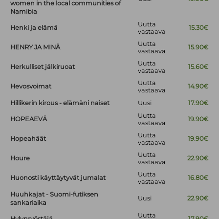
women in the local communities of
Namibia
Uutta
Henki ja elämä
15.30€
vastaava
Uutta
HENRY JA MINÄ
15.90€
vastaava
Uutta
Herkulliset jälkiruoat
15.60€
vastaava
Uutta
Hevosvoimat
14.90€
vastaava
Hillikerin kirous - elämäni naiset
Uusi
17.90€
Uutta
HOPEAEVÄ
19.90€
vastaava
Uutta
Hopeahäät
19.90€
vastaava
Uutta
Houre
22.90€
vastaava
Uutta
Huonosti käyttäytyvät jumalat
16.80€
vastaava
Huuhkajat - Suomi-futiksen
Uusi
22.90€
sankariaika
Uutta
Hylynryöstäjä
17.90€