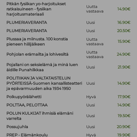
Pitkän fysiikan yo-harjoitukset
Uutta
ratkaisuineen - fysiikan
14.90€
vastaava
harjoitusmateriaali
PLUMERIAVERANTA
Uusi
16.90€
PLUMERIAVERANTA
Uusi
20.50€
Plussaa ja miinusta. 100 konstia
Uutta
15.90€
vastaava
pieneen hiilijälkeen
Uutta
Pohjolan erämailta ja lohivesiltä
24.90€
vastaava
Pojallani on seksielämä ja minä luen
Uusi
21.90€
äidille Punahilkkaa
POLITIIKAN JA VALTATAISTELUN
PYÖRTEISSÄ-Suomen kansallisteatteri
Uusi
14.90€
ja epävarmuuden aika 1934 1950
Polkupyörälähetti
Hyvä
17.90€
POLTTAA, PELOTTAA
Uusi
14.90€
POLUN KULKIJAT ihmisiä elämäni
Uusi
19.50€
varrelta
Possujuhla
Uusi
20.90€
PREP - Elämänkoulu
Hyvä
19.90€