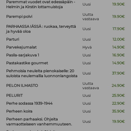
Paremmat vuodet ovat edessäpäin -
Uusi
19.90€
Helmin ja Kirstin lottamuistoja
Uutta
Parempi polvi
19.90€
vastaava
PARHAASSA IÄSSÄ : ruokaa, terveyttä
Uusi
17.90€
ja hyvää oloa
Parturi
Uusi
12.00€
Parvekejumalat
Hyvä
14.90€
Pasila-sarjakuva 1
Uusi
16.90€
Pastakastike gourmet
Uusi
14.90€
Pehmoisia neuleita pienokaiselle: 20
Uusi
37.90€
suloista neulemallia luonnonlangoista
Uutta
PELON ILMASTO
24.90€
vastaava
PELURIT
Uusi
25.90€
Perhe sodassa 1939-1944
Uusi
22.90€
Perheen koira
Uusi
35.90€
Perheen parhaaksi. Ohjeita
Uusi
19.90€
varmaotteiseen vanhemmuuteen.