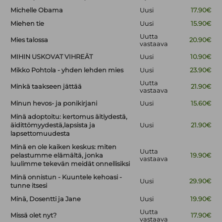
Michelle Obama
Uusi
17.90€
Miehen tie
Uusi
15.90€
Uutta
Mies talossa
20.90€
vastaava
MIHIN USKOVAT VIHREÄT
Uusi
10.90€
Mikko Pohtola - yhden lehden mies
Uusi
23.90€
Uutta
Minkä taakseen jättää
21.90€
vastaava
Minun hevos- ja ponikirjani
Uusi
15.60€
Minä adoptoitu: kertomus äitiydestä,
äidittömyydestä,lapsista ja
Uusi
21.90€
lapsettomuudesta
Minä en ole kaiken keskus: miten
Uutta
pelastumme elämältä, jonka
19.90€
vastaava
luulimme tekevän meidät onnellisiksi
Minä onnistun - Kuuntele kehoasi -
Uusi
29.90€
tunne itsesi
Minä, Dosentti ja Jane
Uusi
19.90€
Uutta
Missä olet nyt?
17.90€
vastaava