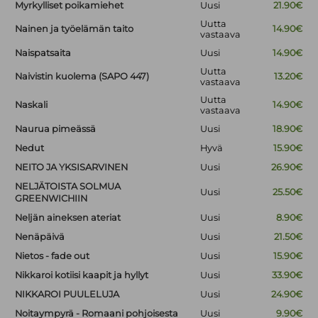
Myrkylliset poikamiehet
Uusi
21.90€
Uutta
Nainen ja työelämän taito
14.90€
vastaava
Naispatsaita
Uusi
14.90€
Uutta
Naivistin kuolema (SAPO 447)
13.20€
vastaava
Uutta
Naskali
14.90€
vastaava
Naurua pimeässä
Uusi
18.90€
Nedut
Hyvä
15.90€
NEITO JA YKSISARVINEN
Uusi
26.90€
NELJÄTOISTA SOLMUA
Uusi
25.50€
GREENWICHIIN
Neljän aineksen ateriat
Uusi
8.90€
Nenäpäivä
Uusi
21.50€
Nietos - fade out
Uusi
15.90€
Nikkaroi kotiisi kaapit ja hyllyt
Uusi
33.90€
NIKKAROI PUULELUJA
Uusi
24.90€
Noitaympyrä - Romaani pohjoisesta
Uusi
9.90€