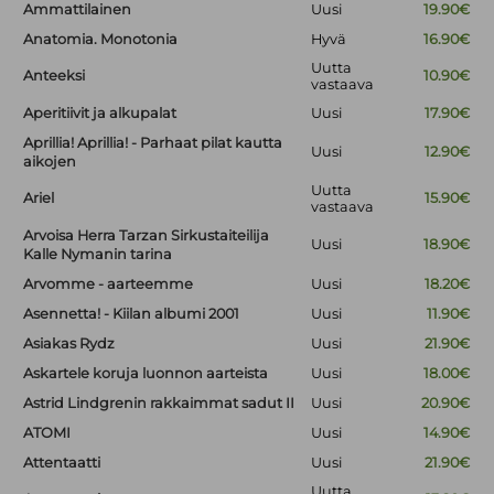
Ammattilainen
Uusi
19.90€
Anatomia. Monotonia
Hyvä
16.90€
Uutta
Anteeksi
10.90€
vastaava
Aperitiivit ja alkupalat
Uusi
17.90€
Aprillia! Aprillia! - Parhaat pilat kautta
Uusi
12.90€
aikojen
Uutta
Ariel
15.90€
vastaava
Arvoisa Herra Tarzan Sirkustaiteilija
Uusi
18.90€
Kalle Nymanin tarina
Arvomme - aarteemme
Uusi
18.20€
Asennetta! - Kiilan albumi 2001
Uusi
11.90€
Asiakas Rydz
Uusi
21.90€
Askartele koruja luonnon aarteista
Uusi
18.00€
Astrid Lindgrenin rakkaimmat sadut II
Uusi
20.90€
ATOMI
Uusi
14.90€
Attentaatti
Uusi
21.90€
Uutta