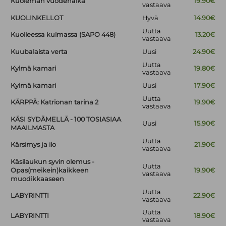
Kuoleman vuodenaika
19.90€
vastaava
KUOLINKELLOT
Hyvä
14.90€
Uutta
Kuolleessa kulmassa (SAPO 448)
13.20€
vastaava
Kuubalaista verta
Uusi
24.90€
Uutta
Kylmä kamari
19.80€
vastaava
Kylmä kamari
Uusi
17.90€
Uutta
KÄRPPÄ: Katrionan tarina 2
19.90€
vastaava
KÄSI SYDÄMELLÄ - 100 TOSIASIAA
Uusi
15.90€
MAAILMASTA
Uutta
Kärsimys ja ilo
21.90€
vastaava
Käsilaukun syvin olemus -
Uutta
Opas(meikein)kaikkeen
19.90€
vastaava
muodikkaaseen
Uutta
LABYRINTTI
22.90€
vastaava
Uutta
LABYRINTTI
18.90€
vastaava