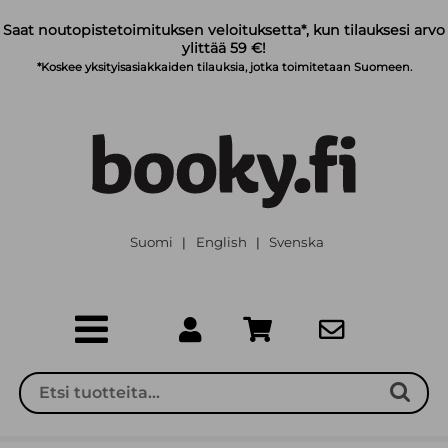
Siirry pääsisältöön
Saat noutopistetoimituksen veloituksetta*, kun tilauksesi arvo
ylittää 59 €!
*Koskee yksityisasiakkaiden tilauksia, jotka toimitetaan Suomeen.
Suomi
English
Svenska
|
|