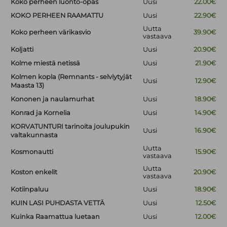
Koko perheen luonto-opas
Uusi
22.00€
KOKO PERHEEN RAAMATTU
Uusi
22.90€
Uutta
Koko perheen värikasvio
39.90€
vastaava
Koljatti
Uusi
20.90€
Kolme miestä netissä
Uusi
21.90€
Kolmen kopla (Remnants - selviytyjät
Uusi
12.90€
Maasta 13)
Kononen ja naulamurhat
Uusi
18.90€
Konrad ja Kornelia
Uusi
14.90€
KORVATUNTURI tarinoita joulupukin
Uusi
16.90€
valtakunnasta
Uutta
Kosmonautti
15.90€
vastaava
Uutta
Koston enkelit
20.90€
vastaava
Kotiinpaluu
Uusi
18.90€
KUIN LASI PUHDASTA VETTÄ
Uusi
12.50€
Kuinka Raamattua luetaan
Uusi
12.00€