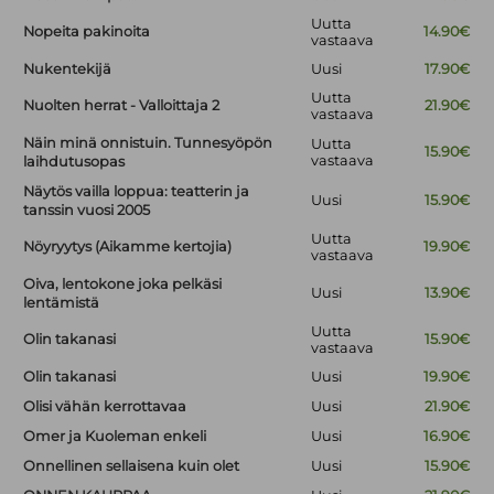
Uutta
Nopeita pakinoita
14.90€
vastaava
Nukentekijä
Uusi
17.90€
Uutta
Nuolten herrat - Valloittaja 2
21.90€
vastaava
Näin minä onnistuin. Tunnesyöpön
Uutta
15.90€
vastaava
laihdutusopas
Näytös vailla loppua: teatterin ja
Uusi
15.90€
tanssin vuosi 2005
Uutta
Nöyryytys (Aikamme kertojia)
19.90€
vastaava
Oiva, lentokone joka pelkäsi
Uusi
13.90€
lentämistä
Uutta
Olin takanasi
15.90€
vastaava
Olin takanasi
Uusi
19.90€
Olisi vähän kerrottavaa
Uusi
21.90€
Omer ja Kuoleman enkeli
Uusi
16.90€
Onnellinen sellaisena kuin olet
Uusi
15.90€