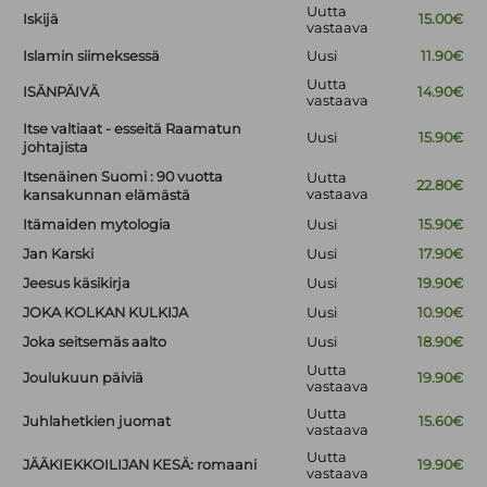
Uutta
Iskijä
15.00€
vastaava
Islamin siimeksessä
Uusi
11.90€
Uutta
ISÄNPÄIVÄ
14.90€
vastaava
Itse valtiaat - esseitä Raamatun
Uusi
15.90€
johtajista
Itsenäinen Suomi : 90 vuotta
Uutta
22.80€
vastaava
kansakunnan elämästä
Itämaiden mytologia
Uusi
15.90€
Jan Karski
Uusi
17.90€
Jeesus käsikirja
Uusi
19.90€
JOKA KOLKAN KULKIJA
Uusi
10.90€
Joka seitsemäs aalto
Uusi
18.90€
Uutta
Joulukuun päiviä
19.90€
vastaava
Uutta
Juhlahetkien juomat
15.60€
vastaava
Uutta
JÄÄKIEKKOILIJAN KESÄ: romaani
19.90€
vastaava