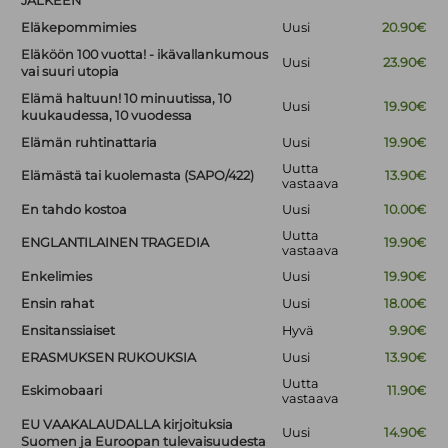
JÄLKEEN
Eläkepommimies
Uusi
20.90€
Eläköön 100 vuotta! - ikävallankumous
Uusi
23.90€
vai suuri utopia
Elämä haltuun! 10 minuutissa, 10
Uusi
19.90€
kuukaudessa, 10 vuodessa
Elämän ruhtinattaria
Uusi
19.90€
Uutta
Elämästä tai kuolemasta (SAPO/422)
13.90€
vastaava
En tahdo kostoa
Uusi
10.00€
Uutta
ENGLANTILAINEN TRAGEDIA
19.90€
vastaava
Enkelimies
Uusi
19.90€
Ensin rahat
Uusi
18.00€
Ensitanssiaiset
Hyvä
9.90€
ERASMUKSEN RUKOUKSIA
Uusi
13.90€
Uutta
Eskimobaari
11.90€
vastaava
EU VAAKALAUDALLA kirjoituksia
Uusi
14.90€
Suomen ja Euroopan tulevaisuudesta