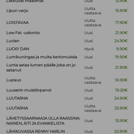
Liikkuvat maailmat
Uusi
13.90€
Uutta
Lipun varjo
15.90€
vastaava
Uutta
LOISTAVAA
17.90€
vastaava
Low Fat -uskonto
Uusi
21.90€
Lucian
Uusi
24.90€
LUCKY DAN
Hyvä
9.90€
Lumikuningas ja muita kertomuksia
Uusi
19.90€
Lunta sataa lumen päälle joka on jo
Uusi
21.90€
satanut
Uutta
Lupaus
16.90€
vastaava
Luuserin muistiinpanot
Uusi
19.20€
LUUTARHA
Uusi
24.90€
Uutta
LUUTARHA
22.90€
vastaava
LÄHETYSSAARNAAJA ULLA RAASSINA:
Uusi
15.90€
NAINEN, ÄITI JA EVANKELISTA
LÄHIKUVASSA RENNY HARLIN
Uusi
20.90€