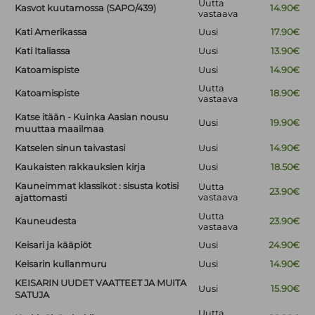
Uutta
Kasvot kuutamossa (SAPO/439)
14.90€
vastaava
Kati Amerikassa
Uusi
17.90€
Kati Italiassa
Uusi
13.90€
Katoamispiste
Uusi
14.90€
Uutta
Katoamispiste
18.90€
vastaava
Katse itään - Kuinka Aasian nousu
Uusi
19.90€
muuttaa maailmaa
Katselen sinun taivastasi
Uusi
14.90€
Kaukaisten rakkauksien kirja
Uusi
18.50€
Kauneimmat klassikot : sisusta kotisi
Uutta
23.90€
vastaava
ajattomasti
Uutta
Kauneudesta
23.90€
vastaava
Keisari ja kääpiöt
Uusi
24.90€
Keisarin kullanmuru
Uusi
14.90€
KEISARIN UUDET VAATTEET JA MUITA
Uusi
15.90€
SATUJA
Uutta