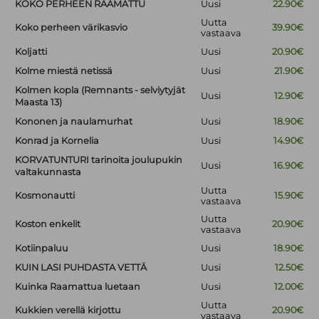
KOKO PERHEEN RAAMATTU
Uusi
22.90€
Uutta
Koko perheen värikasvio
39.90€
vastaava
Koljatti
Uusi
20.90€
Kolme miestä netissä
Uusi
21.90€
Kolmen kopla (Remnants - selviytyjät
Uusi
12.90€
Maasta 13)
Kononen ja naulamurhat
Uusi
18.90€
Konrad ja Kornelia
Uusi
14.90€
KORVATUNTURI tarinoita joulupukin
Uusi
16.90€
valtakunnasta
Uutta
Kosmonautti
15.90€
vastaava
Uutta
Koston enkelit
20.90€
vastaava
Kotiinpaluu
Uusi
18.90€
KUIN LASI PUHDASTA VETTÄ
Uusi
12.50€
Kuinka Raamattua luetaan
Uusi
12.00€
Uutta
Kukkien verellä kirjottu
20.90€
vastaava