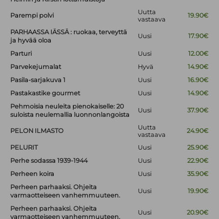
Uutta
Parempi polvi
19.90€
vastaava
PARHAASSA IÄSSÄ : ruokaa, terveyttä
Uusi
17.90€
ja hyvää oloa
Parturi
Uusi
12.00€
Parvekejumalat
Hyvä
14.90€
Pasila-sarjakuva 1
Uusi
16.90€
Pastakastike gourmet
Uusi
14.90€
Pehmoisia neuleita pienokaiselle: 20
Uusi
37.90€
suloista neulemallia luonnonlangoista
Uutta
PELON ILMASTO
24.90€
vastaava
PELURIT
Uusi
25.90€
Perhe sodassa 1939-1944
Uusi
22.90€
Perheen koira
Uusi
35.90€
Perheen parhaaksi. Ohjeita
Uusi
19.90€
varmaotteiseen vanhemmuuteen.
Perheen parhaaksi. Ohjeita
Uusi
20.90€
varmaotteiseen vanhemmuuteen.