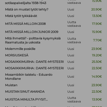
15.90€
vastaava
sotilaspalvelijalta 1938-1943
Mistä on mustat tytöt tehty?
Uusi
20.90€
Mistä tytöt tykkäävät
Uusi
13.50€
Uutta
MITÄ MISSÄ MILLOIN 2008
17.90€
vastaava
MITÄ MISSÄ MILLOIN JUNIOR 2009
Uusi
15.90€
Mitä ihmettä? - polttavia kysymyksiä
Uutta
7.70€
vastaava
Raamatusta ja uskosta
Molemmille poskille
Uusi
23.90€
MORSIUSKESÄ
Uusi
19.20€
MOSAIIKKIMURHA : DANTE-MYSTEERI
Uusi
25.50€
MOSAIIKKIMURHA : DANTE-MYSTEERI
Uusi
22.50€
Mosambikin taistelu - Eduardo
Uusi
14.90€
Mondlane
Muistan
Uusi
23.90€
MUISTAN SINUT AMANDA
Uusi
22.50€
Uutta
MUISTOA MINULTA PYYSIT...
13.90€
vastaava