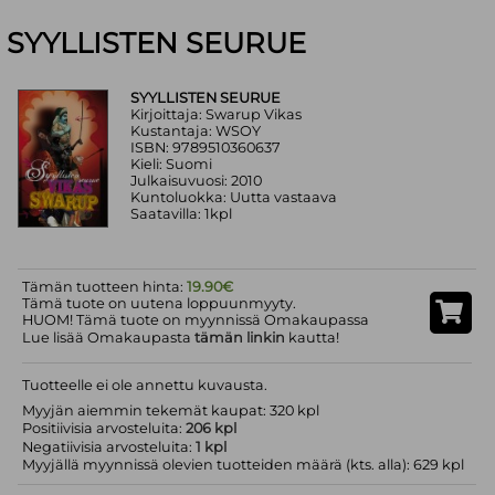
SYYLLISTEN SEURUE
SYYLLISTEN SEURUE
Kirjoittaja: Swarup Vikas
Kustantaja: WSOY
ISBN: 9789510360637
Kieli: Suomi
Julkaisuvuosi: 2010
Kuntoluokka: Uutta vastaava
Saatavilla: 1kpl
Tämän tuotteen hinta:
19.90€
Tämä tuote on uutena loppuunmyyty.
HUOM! Tämä tuote on myynnissä Omakaupassa
Lue lisää Omakaupasta
tämän linkin
kautta!
Tuotteelle ei ole annettu kuvausta.
Myyjän aiemmin tekemät kaupat: 320 kpl
Positiivisia arvosteluita:
206 kpl
Negatiivisia arvosteluita:
1 kpl
Myyjällä myynnissä olevien tuotteiden määrä (kts. alla): 629 kpl