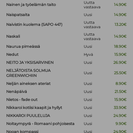
Uutta
Nainen ja työelämän taito
14.90€
vastaava
Naispatsaita
Uusi
14.90€
Uutta
Naivistin kuolema (SAPO 447)
13.20€
vastaava
Uutta
Naskali
14.90€
vastaava
Naurua pimeässä
Uusi
18.90€
Nedut
Hyvä
15.90€
NEITO JA YKSISARVINEN
Uusi
26.90€
NELJÄTOISTA SOLMUA
Uusi
25.50€
GREENWICHIIN
Neljän aineksen ateriat
Uusi
8.90€
Nenäpäivä
Uusi
21.50€
Nietos - fade out
Uusi
15.90€
Nikkaroi kotiisi kaapit ja hyllyt
Uusi
33.90€
NIKKAROI PUULELUJA
Uusi
24.90€
Noitaympyrä - Romaani pohjoisesta
Uusi
9.90€
Nooan kompassi
Uusi
24.90€