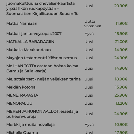
juomakulttuuria chevalier-kaartista
Uusi
20.90€
ylipäällikön ruokapöytään -
Suomalaisen Kirjallisuuden Seuran To
Uutta
Matka Narniaan
11.90€
vastaava
Matkailijan terveysopas 2007
Hyvä
15.90€
MATKALLA BABADAGIIN
Uusi
21.00€
Matkalla Marakandaan
Uusi
14.90€
Mayojen testamentti. Ylösnousemus
Uusi
24.90€
Me IHAN TOTTA osataan hoitaa koiraa
Uusi
14.90€
(Samu ja Salla -sarja)
Me, sotalapset - neljän veljeksen tarina
Uusi
18.90€
Meidän kotona
Uusi
15.90€
MENE, RAKASTA
Uusi
25.90€
MENOPALUU
Uusi
13.20€
MEREN JA RUNON AALLOT: esseitä ja
Uusi
24.90€
puheenvuoroja
Merkki ja muita novelleja
Hyvä
10.90€
Michelle Obama
Uusi
17.90€