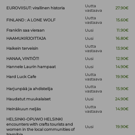
Uutta
EUROVIISUT: virallinen historia
27.90€
vastaava
Uutta
FINLAND : A LONE WOLF
15.60€
vastaava
Franklin saa vieraan
Uusi
11.90€
HAAMUKIRJOITTAJA
Uusi
16.80€
Uutta
Haikein terveisin
13.90€
vastaava
HANAA, VINTIÖT!
Uusi
12.90€
Hannele Laurin hampaat
Uusi
14.90€
Uutta
Hard Luck Cafe
19.90€
vastaava
Uutta
Harjunpää ja ahdistelija
15.90€
vastaava
Haudatut muukalaiset
Uusi
24.90€
Uutta
Heinäkuun neljäs
14.90€
vastaava
HELSINKI-OPUWO HELSINKI
encounters with crafts tourists and
Uusi
19.90€
women in the local communities of
Namibia