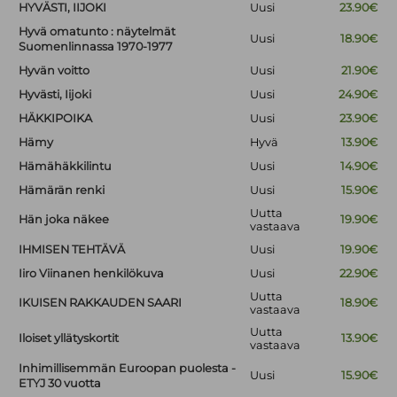
HYVÄSTI, IIJOKI
Uusi
23.90€
Hyvä omatunto : näytelmät
Uusi
18.90€
Suomenlinnassa 1970-1977
Hyvän voitto
Uusi
21.90€
Hyvästi, Iijoki
Uusi
24.90€
HÄKKIPOIKA
Uusi
23.90€
Hämy
Hyvä
13.90€
Hämähäkkilintu
Uusi
14.90€
Hämärän renki
Uusi
15.90€
Uutta
Hän joka näkee
19.90€
vastaava
IHMISEN TEHTÄVÄ
Uusi
19.90€
Iiro Viinanen henkilökuva
Uusi
22.90€
Uutta
IKUISEN RAKKAUDEN SAARI
18.90€
vastaava
Uutta
Iloiset yllätyskortit
13.90€
vastaava
Inhimillisemmän Euroopan puolesta -
Uusi
15.90€
ETYJ 30 vuotta