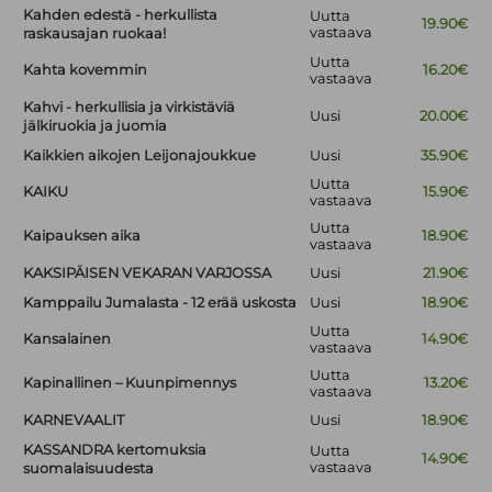
Kahden edestä - herkullista
Uutta
19.90€
vastaava
raskausajan ruokaa!
Uutta
Kahta kovemmin
16.20€
vastaava
Kahvi - herkullisia ja virkistäviä
Uusi
20.00€
jälkiruokia ja juomia
Kaikkien aikojen Leijonajoukkue
Uusi
35.90€
Uutta
KAIKU
15.90€
vastaava
Uutta
Kaipauksen aika
18.90€
vastaava
KAKSIPÄISEN VEKARAN VARJOSSA
Uusi
21.90€
Kamppailu Jumalasta - 12 erää uskosta
Uusi
18.90€
Uutta
Kansalainen
14.90€
vastaava
Uutta
Kapinallinen – Kuunpimennys
13.20€
vastaava
KARNEVAALIT
Uusi
18.90€
KASSANDRA kertomuksia
Uutta
14.90€
vastaava
suomalaisuudesta