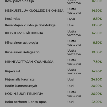
Keskipäivän haltija
16.90€
vastaava
Uutta
KESKUSTELUA KUOLLEIDEN KANSSA
14.90€
vastaava
Kesämies
Hyvä
8.30€
Keventäjän kunto- ja ravintokirja
Uusi
19.90€
Uutta
KIDS TOP20 -TÄHTIKIRJA
14.90€
vastaava
Uutta
Kiinalainen astrologia
9.50€
vastaava
Uutta
Kiinalainen delegaatio
18.00€
vastaava
Uutta
KIINNI VOITTAJAN KRUUNUSSA
7.80€
vastaava
Uutta
Kirjavaliot.
14.90€
vastaava
Kirjomalla kaunista
Uusi
24.90€
Kodin kunnostustyöt
Uusi
20.90€
Uutta
KODIN SUURI PELIKIRJA
26.90€
vastaava
Koko perheen luonto-opas
Uusi
22.00€