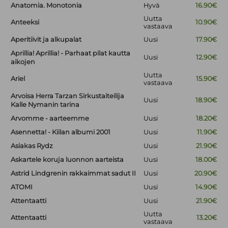
Anatomia. Monotonia
Hyvä
16.90€
Uutta
Anteeksi
10.90€
vastaava
Aperitiivit ja alkupalat
Uusi
17.90€
Aprillia! Aprillia! - Parhaat pilat kautta
Uusi
12.90€
aikojen
Uutta
Ariel
15.90€
vastaava
Arvoisa Herra Tarzan Sirkustaiteilija
Uusi
18.90€
Kalle Nymanin tarina
Arvomme - aarteemme
Uusi
18.20€
Asennetta! - Kiilan albumi 2001
Uusi
11.90€
Asiakas Rydz
Uusi
21.90€
Askartele koruja luonnon aarteista
Uusi
18.00€
Astrid Lindgrenin rakkaimmat sadut II
Uusi
20.90€
ATOMI
Uusi
14.90€
Attentaatti
Uusi
21.90€
Uutta
Attentaatti
13.20€
vastaava