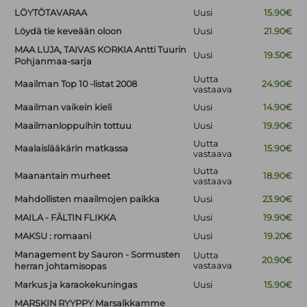
LÖYTÖTAVARAA
Uusi
15.90€
Löydä tie keveään oloon
Uusi
21.90€
MAA LUJA, TAIVAS KORKIA Antti Tuurin
Uusi
19.50€
Pohjanmaa-sarja
Uutta
Maailman Top 10 -listat 2008
24.90€
vastaava
Maailman vaikein kieli
Uusi
14.90€
Maailmanloppuihin tottuu
Uusi
19.90€
Uutta
Maalaislääkärin matkassa
15.90€
vastaava
Uutta
Maanantain murheet
18.90€
vastaava
Mahdollisten maailmojen paikka
Uusi
23.90€
MAILA - FÄLTIN FLIKKA
Uusi
19.90€
MAKSU : romaani
Uusi
19.20€
Management by Sauron - Sormusten
Uutta
20.90€
vastaava
herran johtamisopas
Markus ja karaokekuningas
Uusi
15.90€
MARSKIN RYYPPY Marsalkkamme