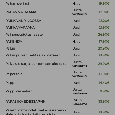
Pahan perimä
Hyvä
19.90€
Uutta
PAHAN VALTAAMAT
12.90€
vastaava
PAIKKA AURINGOSSA
Uusi
25.20€
PAIKKA VAPAANA
Uusi
21.90€
Painonpudotushaaste
Uusi
24.90€
PAKENIJA
Hyvä
17.90€
Paluu
Uusi
20.90€
Paluu puolen hehtaarin metsään
Uusi
19.90€
Uutta
Palveluloisto ja kiehtomisen aito taito
29.90€
vastaava
Uutta
Paperitalo
13.90€
vastaava
Pappi
Uusi
14.40€
Uutta
Pappi vai lääkäri
8.90€
vastaava
Uutta
PARAS IKÄ EDESSÄPÄIN
33.90€
vastaava
Paremmat vuodet ovat edessäpäin -
Uusi
19.90€
Helmin ja Kirstin lottamuistoja