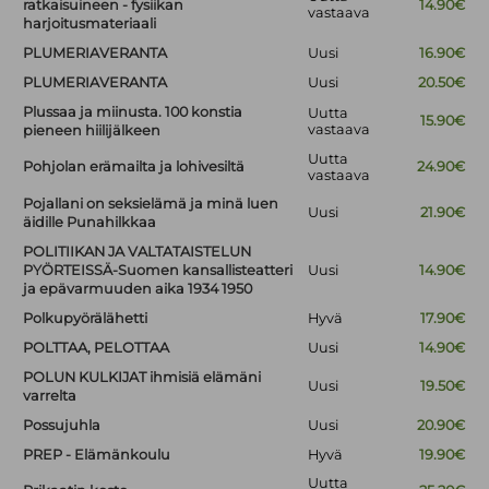
ratkaisuineen - fysiikan
14.90€
vastaava
harjoitusmateriaali
PLUMERIAVERANTA
Uusi
16.90€
PLUMERIAVERANTA
Uusi
20.50€
Plussaa ja miinusta. 100 konstia
Uutta
15.90€
vastaava
pieneen hiilijälkeen
Uutta
Pohjolan erämailta ja lohivesiltä
24.90€
vastaava
Pojallani on seksielämä ja minä luen
Uusi
21.90€
äidille Punahilkkaa
POLITIIKAN JA VALTATAISTELUN
PYÖRTEISSÄ-Suomen kansallisteatteri
Uusi
14.90€
ja epävarmuuden aika 1934 1950
Polkupyörälähetti
Hyvä
17.90€
POLTTAA, PELOTTAA
Uusi
14.90€
POLUN KULKIJAT ihmisiä elämäni
Uusi
19.50€
varrelta
Possujuhla
Uusi
20.90€
PREP - Elämänkoulu
Hyvä
19.90€
Uutta