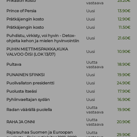
Prikaatin kosto
25.20€
vastaava
Prince of Persia
Uusi
13.90€
Prätkäjengin kosto
Uusi
12.90€
Prätkäjengin kosto
Uusi
11.50€
Puhdistu, virkisty, voi hyvin - Detox-
Uusi
21.60€
ohjeita kehon ja mielen hyvinvointiin
PUHIN MIETTIMISPAIKKA,KUKA
Uusi
10.90€
VALVOO ÖISI (LOK 13/07)
Uutta
Pultava
18.90€
vastaava
PUNAINEN SFINKSI
Uusi
19.90€
Puolivallaton presidentti
Uusi
24.90€
Puolusta itseäsi
Uusi
17.90€
Pyhiinvaeltajan sydän
Uusi
16.90€
Uutta
Radan väärällä puolella
19.90€
vastaava
Uutta
RAHA JA ONNI
20.90€
vastaava
Rajarauhaa Suomen ja Euroopan
Uutta
29.90€