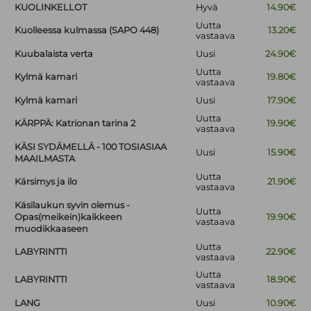
KUOLINKELLOT
Hyvä
14.90€
Uutta
Kuolleessa kulmassa (SAPO 448)
13.20€
vastaava
Kuubalaista verta
Uusi
24.90€
Uutta
Kylmä kamari
19.80€
vastaava
Kylmä kamari
Uusi
17.90€
Uutta
KÄRPPÄ: Katrionan tarina 2
19.90€
vastaava
KÄSI SYDÄMELLÄ - 100 TOSIASIAA
Uusi
15.90€
MAAILMASTA
Uutta
Kärsimys ja ilo
21.90€
vastaava
Käsilaukun syvin olemus -
Uutta
Opas(meikein)kaikkeen
19.90€
vastaava
muodikkaaseen
Uutta
LABYRINTTI
22.90€
vastaava
Uutta
LABYRINTTI
18.90€
vastaava
LANG
Uusi
10.90€