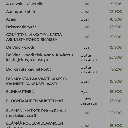
Au revoir - Näkemiin
Uusi
21.90€
Auringon kehrä
Uusi
23.90€
Avain
Uusi
18.90€
Belsassarin tytär
Uusi
23.90€
COUNTRY LIVING: TYYLIKÄSTÄ
Uusi
29.90€
ASUMISTA POHJOISMAISSA
Da Vinci -koodi
Hyvä
19.90€
Da Vinci -koodi elokuvana. Kuvitettu
Uutta
23.90€
vastaava
käsikirjoitus ja taustoja
Uutta
Digikuvista kauniit kortit
19.20€
vastaava
DIS MO: STAILAA VAATEKAAPPISI
Uusi
19.90€
KAUNIISTI JA KEKSELIÄÄSTI
ELINKAUTINEN
Hyvä
19.90€
Uutta
ELOONJÄÄNEEN MUISTELMAT
23.90€
vastaava
ELÄMÄNI MATKAT: Pirkko Räntilä
Uusi
15.90€
muistelee : osa 3
ELÄMÄÄ KOULUKIUSAAMISEN
Uusi
19.90€