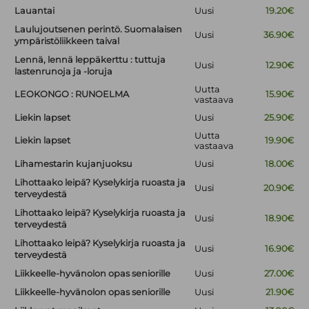
Lauantai
Uusi
19.20€
Laulujoutsenen perintö. Suomalaisen
Uusi
36.90€
ympäristöliikkeen taival
Lennä, lennä leppäkerttu : tuttuja
Uusi
12.90€
lastenrunoja ja -loruja
Uutta
LEOKONGO : RUNOELMA
15.90€
vastaava
Liekin lapset
Uusi
25.90€
Uutta
Liekin lapset
19.90€
vastaava
Lihamestarin kujanjuoksu
Uusi
18.00€
Lihottaako leipä? Kyselykirja ruoasta ja
Uusi
20.90€
terveydestä
Lihottaako leipä? Kyselykirja ruoasta ja
Uusi
18.90€
terveydestä
Lihottaako leipä? Kyselykirja ruoasta ja
Uusi
16.90€
terveydestä
Liikkeelle-hyvänolon opas seniorille
Uusi
27.00€
Liikkeelle-hyvänolon opas seniorille
Uusi
21.90€