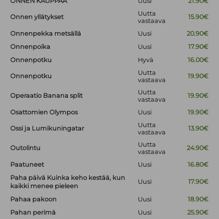
ONNEN KAUPPAA
Uusi
21.90€
Uutta
Onnen yllätykset
15.90€
vastaava
Onnenpekka metsällä
Uusi
20.90€
Onnenpoika
Uusi
17.90€
Onnenpotku
Hyvä
16.00€
Uutta
Onnenpotku
19.90€
vastaava
Uutta
Operaatio Banana split
19.90€
vastaava
Osattomien Olympos
Uusi
19.90€
Uutta
Ossi ja Lumikuningatar
13.90€
vastaava
Uutta
Outolintu
24.90€
vastaava
Paatuneet
Uusi
16.80€
Paha päivä Kuinka keho kestää, kun
Uusi
17.90€
kaikki menee pieleen
Pahaa pakoon
Uusi
18.90€
Pahan perimä
Uusi
25.90€