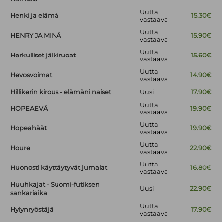
Uutta
Henki ja elämä
15.30€
vastaava
Uutta
HENRY JA MINÄ
15.90€
vastaava
Uutta
Herkulliset jälkiruoat
15.60€
vastaava
Uutta
Hevosvoimat
14.90€
vastaava
Hillikerin kirous - elämäni naiset
Uusi
17.90€
Uutta
HOPEAEVÄ
19.90€
vastaava
Uutta
Hopeahäät
19.90€
vastaava
Uutta
Houre
22.90€
vastaava
Uutta
Huonosti käyttäytyvät jumalat
16.80€
vastaava
Huuhkajat - Suomi-futiksen
Uusi
22.90€
sankariaika
Uutta
Hylynryöstäjä
17.90€
vastaava