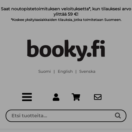
Siirry pääsisältöön
Saat noutopistetoimituksen veloituksetta*, kun tilauksesi arvo
ylittää 59 €!
*Koskee yksityisasiakkaiden tilauksia, jotka toimitetaan Suomeen.
Suomi
English
Svenska
|
|