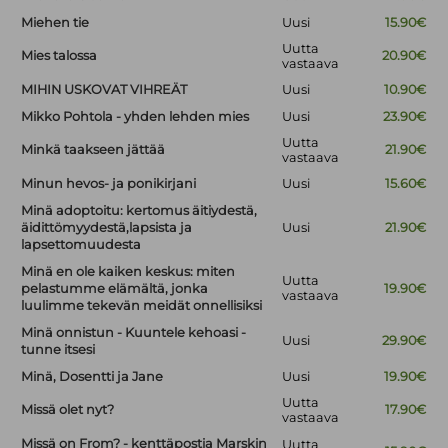
Miehen tie
Uusi
15.90€
Uutta
Mies talossa
20.90€
vastaava
MIHIN USKOVAT VIHREÄT
Uusi
10.90€
Mikko Pohtola - yhden lehden mies
Uusi
23.90€
Uutta
Minkä taakseen jättää
21.90€
vastaava
Minun hevos- ja ponikirjani
Uusi
15.60€
Minä adoptoitu: kertomus äitiydestä,
äidittömyydestä,lapsista ja
Uusi
21.90€
lapsettomuudesta
Minä en ole kaiken keskus: miten
Uutta
pelastumme elämältä, jonka
19.90€
vastaava
luulimme tekevän meidät onnellisiksi
Minä onnistun - Kuuntele kehoasi -
Uusi
29.90€
tunne itsesi
Minä, Dosentti ja Jane
Uusi
19.90€
Uutta
Missä olet nyt?
17.90€
vastaava
Missä on From? - kenttäpostia Marskin
Uutta