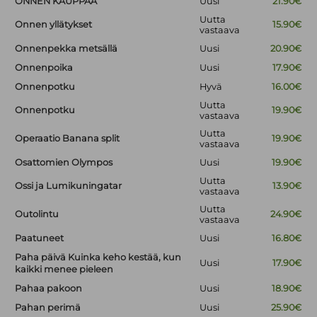
ONNEN KAUPPAA
Uusi
21.90€
Uutta
Onnen yllätykset
15.90€
vastaava
Onnenpekka metsällä
Uusi
20.90€
Onnenpoika
Uusi
17.90€
Onnenpotku
Hyvä
16.00€
Uutta
Onnenpotku
19.90€
vastaava
Uutta
Operaatio Banana split
19.90€
vastaava
Osattomien Olympos
Uusi
19.90€
Uutta
Ossi ja Lumikuningatar
13.90€
vastaava
Uutta
Outolintu
24.90€
vastaava
Paatuneet
Uusi
16.80€
Paha päivä Kuinka keho kestää, kun
Uusi
17.90€
kaikki menee pieleen
Pahaa pakoon
Uusi
18.90€
Pahan perimä
Uusi
25.90€