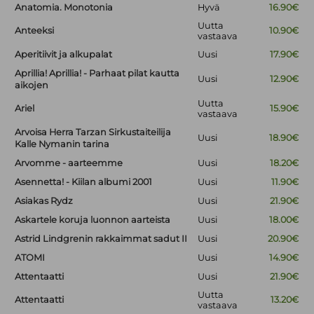
Anatomia. Monotonia
Hyvä
16.90€
Uutta
Anteeksi
10.90€
vastaava
Aperitiivit ja alkupalat
Uusi
17.90€
Aprillia! Aprillia! - Parhaat pilat kautta
Uusi
12.90€
aikojen
Uutta
Ariel
15.90€
vastaava
Arvoisa Herra Tarzan Sirkustaiteilija
Uusi
18.90€
Kalle Nymanin tarina
Arvomme - aarteemme
Uusi
18.20€
Asennetta! - Kiilan albumi 2001
Uusi
11.90€
Asiakas Rydz
Uusi
21.90€
Askartele koruja luonnon aarteista
Uusi
18.00€
Astrid Lindgrenin rakkaimmat sadut II
Uusi
20.90€
ATOMI
Uusi
14.90€
Attentaatti
Uusi
21.90€
Uutta
Attentaatti
13.20€
vastaava