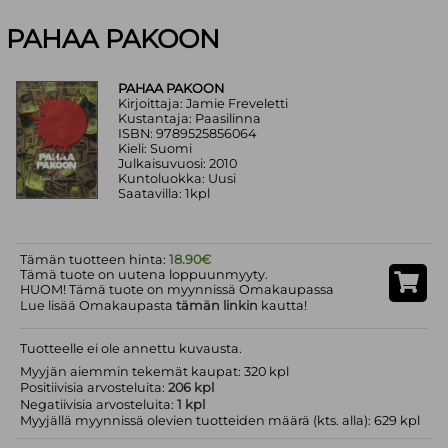
PAHAA PAKOON
PAHAA PAKOON
Kirjoittaja: Jamie Freveletti
Kustantaja: Paasilinna
ISBN: 9789525856064
Kieli: Suomi
Julkaisuvuosi: 2010
Kuntoluokka: Uusi
Saatavilla: 1kpl
Tämän tuotteen hinta:
18.90€
Tämä tuote on uutena loppuunmyyty.
HUOM! Tämä tuote on myynnissä Omakaupassa
Lue lisää Omakaupasta
tämän linkin
kautta!
Tuotteelle ei ole annettu kuvausta.
Myyjän aiemmin tekemät kaupat: 320 kpl
Positiivisia arvosteluita:
206 kpl
Negatiivisia arvosteluita:
1 kpl
Myyjällä myynnissä olevien tuotteiden määrä (kts. alla): 629 kpl