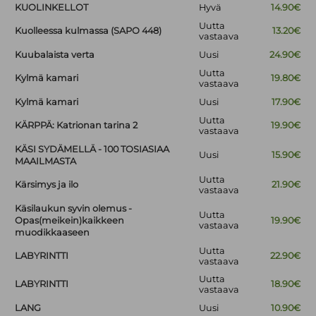
KUOLINKELLOT
Hyvä
14.90€
Uutta
Kuolleessa kulmassa (SAPO 448)
13.20€
vastaava
Kuubalaista verta
Uusi
24.90€
Uutta
Kylmä kamari
19.80€
vastaava
Kylmä kamari
Uusi
17.90€
Uutta
KÄRPPÄ: Katrionan tarina 2
19.90€
vastaava
KÄSI SYDÄMELLÄ - 100 TOSIASIAA
Uusi
15.90€
MAAILMASTA
Uutta
Kärsimys ja ilo
21.90€
vastaava
Käsilaukun syvin olemus -
Uutta
Opas(meikein)kaikkeen
19.90€
vastaava
muodikkaaseen
Uutta
LABYRINTTI
22.90€
vastaava
Uutta
LABYRINTTI
18.90€
vastaava
LANG
Uusi
10.90€