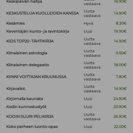
Keskipäivän haltija
16.90€
vastaava
Uutta
KESKUSTELUA KUOLLEIDEN KANSSA
14.90€
vastaava
Kesämies
Hyvä
8.30€
Keventäjän kunto- ja ravintokirja
Uusi
19.90€
Uutta
KIDS TOP20 -TÄHTIKIRJA
14.90€
vastaava
Uutta
Kiinalainen astrologia
9.50€
vastaava
Uutta
Kiinalainen delegaatio
18.00€
vastaava
Uutta
KIINNI VOITTAJAN KRUUNUSSA
7.80€
vastaava
Uutta
Kirjavaliot.
14.90€
vastaava
Kirjomalla kaunista
Uusi
24.90€
Kodin kunnostustyöt
Uusi
20.90€
Uutta
KODIN SUURI PELIKIRJA
26.90€
vastaava
Koko perheen luonto-opas
Uusi
22.00€