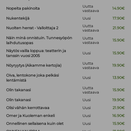
Uutta
Nopeita pakinoita
14.90€
vastaava
Nukentekijä
Uusi
17.90€
Uutta
Nuolten herrat - Valloittaja 2
21.90€
vastaava
Näin minä onnistuin. Tunnesyöpön
Uutta
15.90€
vastaava
laihdutusopas
Näytös vailla loppua: teatterin ja
Uusi
15.90€
tanssin vuosi 2005
Uutta
Nöyryytys (Aikamme kertojia)
19.90€
vastaava
Oiva, lentokone joka pelkäsi
Uusi
13.90€
lentämistä
Uutta
Olin takanasi
15.90€
vastaava
Olin takanasi
Uusi
19.90€
Olisi vähän kerrottavaa
Uusi
21.90€
Omer ja Kuoleman enkeli
Uusi
16.90€
Onnellinen sellaisena kuin olet
Uusi
15.90€