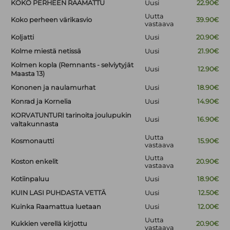
KOKO PERHEEN RAAMATTU
Uusi
22.90€
Uutta
Koko perheen värikasvio
39.90€
vastaava
Koljatti
Uusi
20.90€
Kolme miestä netissä
Uusi
21.90€
Kolmen kopla (Remnants - selviytyjät
Uusi
12.90€
Maasta 13)
Kononen ja naulamurhat
Uusi
18.90€
Konrad ja Kornelia
Uusi
14.90€
KORVATUNTURI tarinoita joulupukin
Uusi
16.90€
valtakunnasta
Uutta
Kosmonautti
15.90€
vastaava
Uutta
Koston enkelit
20.90€
vastaava
Kotiinpaluu
Uusi
18.90€
KUIN LASI PUHDASTA VETTÄ
Uusi
12.50€
Kuinka Raamattua luetaan
Uusi
12.00€
Uutta
Kukkien verellä kirjottu
20.90€
vastaava