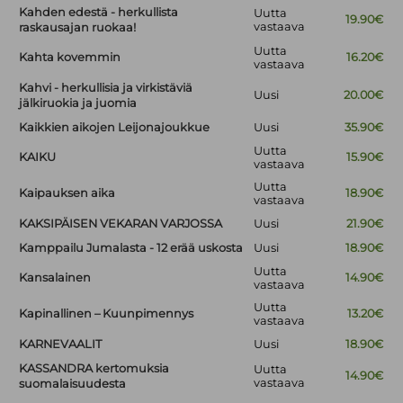
Kahden edestä - herkullista
Uutta
19.90€
vastaava
raskausajan ruokaa!
Uutta
Kahta kovemmin
16.20€
vastaava
Kahvi - herkullisia ja virkistäviä
Uusi
20.00€
jälkiruokia ja juomia
Kaikkien aikojen Leijonajoukkue
Uusi
35.90€
Uutta
KAIKU
15.90€
vastaava
Uutta
Kaipauksen aika
18.90€
vastaava
KAKSIPÄISEN VEKARAN VARJOSSA
Uusi
21.90€
Kamppailu Jumalasta - 12 erää uskosta
Uusi
18.90€
Uutta
Kansalainen
14.90€
vastaava
Uutta
Kapinallinen – Kuunpimennys
13.20€
vastaava
KARNEVAALIT
Uusi
18.90€
KASSANDRA kertomuksia
Uutta
14.90€
vastaava
suomalaisuudesta