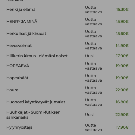
Uutta
Henki ja elämä
15.30€
vastaava
Uutta
HENRY JA MINÄ
15.90€
vastaava
Uutta
Herkulliset jälkiruoat
15.60€
vastaava
Uutta
Hevosvoimat
14.90€
vastaava
Hillikerin kirous - elämäni naiset
Uusi
17.90€
Uutta
HOPEAEVÄ
19.90€
vastaava
Uutta
Hopeahäät
19.90€
vastaava
Uutta
Houre
22.90€
vastaava
Uutta
Huonosti käyttäytyvät jumalat
16.80€
vastaava
Huuhkajat - Suomi-futiksen
Uusi
22.90€
sankariaika
Uutta
Hylynryöstäjä
17.90€
vastaava