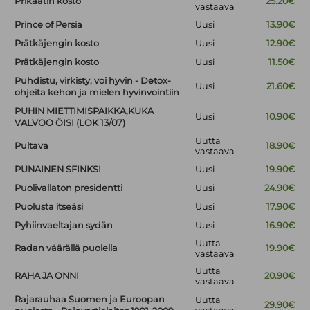
Prikaatin kosto
25.20€
vastaava
Prince of Persia
Uusi
13.90€
Prätkäjengin kosto
Uusi
12.90€
Prätkäjengin kosto
Uusi
11.50€
Puhdistu, virkisty, voi hyvin - Detox-
Uusi
21.60€
ohjeita kehon ja mielen hyvinvointiin
PUHIN MIETTIMISPAIKKA,KUKA
Uusi
10.90€
VALVOO ÖISI (LOK 13/07)
Uutta
Pultava
18.90€
vastaava
PUNAINEN SFINKSI
Uusi
19.90€
Puolivallaton presidentti
Uusi
24.90€
Puolusta itseäsi
Uusi
17.90€
Pyhiinvaeltajan sydän
Uusi
16.90€
Uutta
Radan väärällä puolella
19.90€
vastaava
Uutta
RAHA JA ONNI
20.90€
vastaava
Rajarauhaa Suomen ja Euroopan
Uutta
29.90€