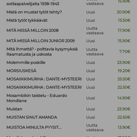
15.90€
vastaava
sotilaspalvelijalta 1938-1943
Mistä on mustat tytöt tehty?
Uusi
20.90€
Mistä tytöt tykkäävät
Uusi
13.50€
Uutta
MITÄ MISSÄ MILLOIN 2008
17.90€
vastaava
MITÄ MISSÄ MILLOIN JUNIOR 2009
Uusi
15.90€
Mitä ihmettä? - polttavia kysymyksiä
Uutta
7.70€
vastaava
Raamatusta ja uskosta
Molemmille poskille
Uusi
23.90€
MORSIUSKESÄ
Uusi
19.20€
MOSAIIKKIMURHA : DANTE-MYSTEERI
Uusi
25.50€
MOSAIIKKIMURHA : DANTE-MYSTEERI
Uusi
22.50€
Mosambikin taistelu - Eduardo
Uusi
14.90€
Mondlane
Muistan
Uusi
23.90€
MUISTAN SINUT AMANDA
Uusi
22.50€
Uutta
MUISTOA MINULTA PYYSIT...
13.90€
vastaava