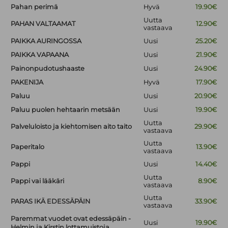
Pahan perimä
Hyvä
19.90€
Uutta
PAHAN VALTAAMAT
12.90€
vastaava
PAIKKA AURINGOSSA
Uusi
25.20€
PAIKKA VAPAANA
Uusi
21.90€
Painonpudotushaaste
Uusi
24.90€
PAKENIJA
Hyvä
17.90€
Paluu
Uusi
20.90€
Paluu puolen hehtaarin metsään
Uusi
19.90€
Uutta
Palveluloisto ja kiehtomisen aito taito
29.90€
vastaava
Uutta
Paperitalo
13.90€
vastaava
Pappi
Uusi
14.40€
Uutta
Pappi vai lääkäri
8.90€
vastaava
Uutta
PARAS IKÄ EDESSÄPÄIN
33.90€
vastaava
Paremmat vuodet ovat edessäpäin -
Uusi
19.90€
Helmin ja Kirstin lottamuistoja