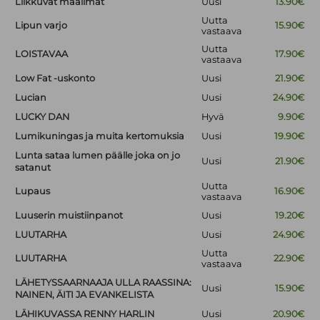
Liikkuvat maailmat
Uusi
13.90€
Uutta
Lipun varjo
15.90€
vastaava
Uutta
LOISTAVAA
17.90€
vastaava
Low Fat -uskonto
Uusi
21.90€
Lucian
Uusi
24.90€
LUCKY DAN
Hyvä
9.90€
Lumikuningas ja muita kertomuksia
Uusi
19.90€
Lunta sataa lumen päälle joka on jo
Uusi
21.90€
satanut
Uutta
Lupaus
16.90€
vastaava
Luuserin muistiinpanot
Uusi
19.20€
LUUTARHA
Uusi
24.90€
Uutta
LUUTARHA
22.90€
vastaava
LÄHETYSSAARNAAJA ULLA RAASSINA:
Uusi
15.90€
NAINEN, ÄITI JA EVANKELISTA
LÄHIKUVASSA RENNY HARLIN
Uusi
20.90€