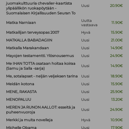
juomakulttuuria chevalier-kaartista
Uusi
20.90€
ylipäällikön ruokapöytään -
Suomalaisen Kirjallisuuden Seuran To
Uutta
Matka Narniaan
11.90€
vastaava
Matkailijan terveysopas 2007
Hyvä
15.90€
MATKALLA BABADAGIIN
Uusi
21.00€
Matkalla Marakandaan
Uusi
14.90€
Mayojen testamentti. Ylösnousemus
Uusi
24.90€
Me IHAN TOTTA osataan hoitaa koiraa
Uusi
14.90€
(Samu ja Salla -sarja)
Me, sotalapset - neljän veljeksen tarina
Uusi
18.90€
Meidän kotona
Uusi
15.90€
MENE, RAKASTA
Uusi
25.90€
MENOPALUU
Uusi
13.20€
MEREN JA RUNON AALLOT: esseitä ja
Uusi
24.90€
puheenvuoroja
Merkki ja muita novelleja
Hyvä
10.90€
Michelle Obama
Uusi
17.90€