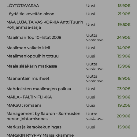
LÖYTÖTAVARAA
Uusi
15.90€
Löydä tie keveään oloon
Uusi
21.90€
MAA LUJA, TAIVAS KORKIA Antti Tuurin
Uusi
19.50€
Pohjanmaa-sarja
Uutta
Maailman Top 10 -listat 2008
24.90€
vastaava
Maailman vaikein kieli
Uusi
14.90€
Maailmanloppuihin tottuu
Uusi
19.90€
Uutta
Maalaislääkärin matkassa
15.90€
vastaava
Uutta
Maanantain murheet
18.90€
vastaava
Mahdollisten maailmojen paikka
Uusi
23.90€
MAILA - FÄLTIN FLIKKA
Uusi
19.90€
MAKSU : romaani
Uusi
19.20€
Management by Sauron - Sormusten
Uutta
20.90€
vastaava
herran johtamisopas
Markus ja karaokekuningas
Uusi
15.90€
MARSKIN RYYPPY Marsalkkamme