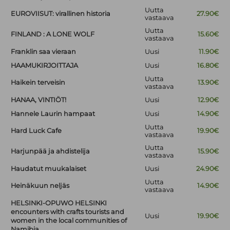
Uutta
EUROVIISUT: virallinen historia
27.90€
vastaava
Uutta
FINLAND : A LONE WOLF
15.60€
vastaava
Franklin saa vieraan
Uusi
11.90€
HAAMUKIRJOITTAJA
Uusi
16.80€
Uutta
Haikein terveisin
13.90€
vastaava
HANAA, VINTIÖT!
Uusi
12.90€
Hannele Laurin hampaat
Uusi
14.90€
Uutta
Hard Luck Cafe
19.90€
vastaava
Uutta
Harjunpää ja ahdistelija
15.90€
vastaava
Haudatut muukalaiset
Uusi
24.90€
Uutta
Heinäkuun neljäs
14.90€
vastaava
HELSINKI-OPUWO HELSINKI
encounters with crafts tourists and
Uusi
19.90€
women in the local communities of
Namibia