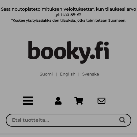
Siirry pääsisältöön
Saat noutopistetoimituksen veloituksetta*, kun tilauksesi arvo
ylittää 59 €!
*Koskee yksityisasiakkaiden tilauksia, jotka toimitetaan Suomeen.
Suomi
English
Svenska
|
|