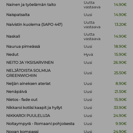
Uutta
Nainen ja työelämän taito
14.90€
vastaava
Naispatsaita
Uusi
14.90€
Uutta
Naivistin kuolema (SAPO 447)
13.20€
vastaava
Uutta
Naskali
14.90€
vastaava
Naurua pimeässä
Uusi
18.90€
Nedut
Hyvä
15.90€
NEITO JA YKSISARVINEN
Uusi
26.90€
NELJÄTOISTA SOLMUA
Uusi
25.50€
GREENWICHIIN
Neljän aineksen ateriat
Uusi
8.90€
Nenäpäivä
Uusi
21.50€
Nietos - fade out
Uusi
15.90€
Nikkaroi kotiisi kaapit ja hyllyt
Uusi
33.90€
NIKKAROI PUULELUJA
Uusi
24.90€
Noitaympyrä - Romaani pohjoisesta
Uusi
9.90€
Nooan kompassi
Uusi
24.90€