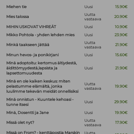
Miehen tie
Uusi
15.90€
Uutta
Mies talossa
20.90€
vastaava
MIHIN USKOVAT VIHREÄT
Uusi
10.90€
Mikko Pohtola - yhden lehden mies
Uusi
23.90€
Uutta
Minkä taakseen jättää
21.90€
vastaava
Minun hevos- ja ponikirjani
Uusi
15.60€
Minä adoptoitu: kertomus äitiydestä,
äidittömyydestä,lapsista ja
Uusi
21.90€
lapsettomuudesta
Minä en ole kaiken keskus: miten
Uutta
pelastumme elämältä, jonka
19.90€
vastaava
luulimme tekevän meidät onnellisiksi
Minä onnistun - Kuuntele kehoasi -
Uusi
29.90€
tunne itsesi
Minä, Dosentti ja Jane
Uusi
19.90€
Uutta
Missä olet nyt?
17.90€
vastaava
Missä on From? - kenttäpostia Marskin
Uutta