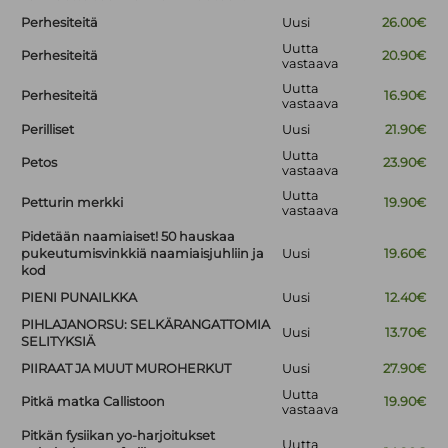
Perhesiteitä
Uusi
26.00€
Uutta
Perhesiteitä
20.90€
vastaava
Uutta
Perhesiteitä
16.90€
vastaava
Perilliset
Uusi
21.90€
Uutta
Petos
23.90€
vastaava
Uutta
Petturin merkki
19.90€
vastaava
Pidetään naamiaiset! 50 hauskaa
pukeutumisvinkkiä naamiaisjuhliin ja
Uusi
19.60€
kod
PIENI PUNAILKKA
Uusi
12.40€
PIHLAJANORSU: SELKÄRANGATTOMIA
Uusi
13.70€
SELITYKSIÄ
PIIRAAT JA MUUT MUROHERKUT
Uusi
27.90€
Uutta
Pitkä matka Callistoon
19.90€
vastaava
Pitkän fysiikan yo-harjoitukset
Uutta