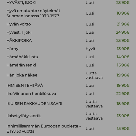
HYVÄSTI, IIJOKI
Uusi
23.90€
Hyvä omatunto : näytelmät
Uusi
18.90€
Suomenlinnassa 1970-1977
Hyvän voitto
Uusi
21.90€
Hyvästi, Iijoki
Uusi
24.90€
HÄKKIPOIKA
Uusi
23.90€
Hämy
Hyvä
13.90€
Hämähäkkilintu
Uusi
14.90€
Hämärän renki
Uusi
15.90€
Uutta
Hän joka näkee
19.90€
vastaava
IHMISEN TEHTÄVÄ
Uusi
19.90€
Iiro Viinanen henkilökuva
Uusi
22.90€
Uutta
IKUISEN RAKKAUDEN SAARI
18.90€
vastaava
Uutta
Iloiset yllätyskortit
13.90€
vastaava
Inhimillisemmän Euroopan puolesta -
Uusi
15.90€
ETYJ 30 vuotta