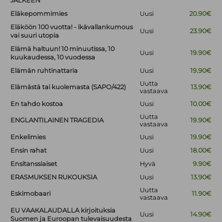
JÄLKEEN
Eläkepommimies
Uusi
20.90€
Eläköön 100 vuotta! - ikävallankumous
Uusi
23.90€
vai suuri utopia
Elämä haltuun! 10 minuutissa, 10
Uusi
19.90€
kuukaudessa, 10 vuodessa
Elämän ruhtinattaria
Uusi
19.90€
Uutta
Elämästä tai kuolemasta (SAPO/422)
13.90€
vastaava
En tahdo kostoa
Uusi
10.00€
Uutta
ENGLANTILAINEN TRAGEDIA
19.90€
vastaava
Enkelimies
Uusi
19.90€
Ensin rahat
Uusi
18.00€
Ensitanssiaiset
Hyvä
9.90€
ERASMUKSEN RUKOUKSIA
Uusi
13.90€
Uutta
Eskimobaari
11.90€
vastaava
EU VAAKALAUDALLA kirjoituksia
Uusi
14.90€
Suomen ja Euroopan tulevaisuudesta