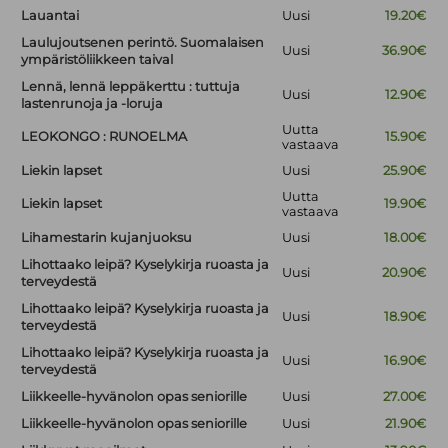
Lauantai
Uusi
19.20€
Laulujoutsenen perintö. Suomalaisen
Uusi
36.90€
ympäristöliikkeen taival
Lennä, lennä leppäkerttu : tuttuja
Uusi
12.90€
lastenrunoja ja -loruja
Uutta
LEOKONGO : RUNOELMA
15.90€
vastaava
Liekin lapset
Uusi
25.90€
Uutta
Liekin lapset
19.90€
vastaava
Lihamestarin kujanjuoksu
Uusi
18.00€
Lihottaako leipä? Kyselykirja ruoasta ja
Uusi
20.90€
terveydestä
Lihottaako leipä? Kyselykirja ruoasta ja
Uusi
18.90€
terveydestä
Lihottaako leipä? Kyselykirja ruoasta ja
Uusi
16.90€
terveydestä
Liikkeelle-hyvänolon opas seniorille
Uusi
27.00€
Liikkeelle-hyvänolon opas seniorille
Uusi
21.90€