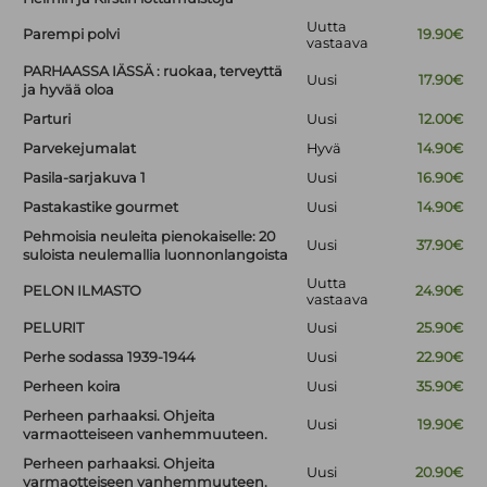
Uutta
Parempi polvi
19.90€
vastaava
PARHAASSA IÄSSÄ : ruokaa, terveyttä
Uusi
17.90€
ja hyvää oloa
Parturi
Uusi
12.00€
Parvekejumalat
Hyvä
14.90€
Pasila-sarjakuva 1
Uusi
16.90€
Pastakastike gourmet
Uusi
14.90€
Pehmoisia neuleita pienokaiselle: 20
Uusi
37.90€
suloista neulemallia luonnonlangoista
Uutta
PELON ILMASTO
24.90€
vastaava
PELURIT
Uusi
25.90€
Perhe sodassa 1939-1944
Uusi
22.90€
Perheen koira
Uusi
35.90€
Perheen parhaaksi. Ohjeita
Uusi
19.90€
varmaotteiseen vanhemmuuteen.
Perheen parhaaksi. Ohjeita
Uusi
20.90€
varmaotteiseen vanhemmuuteen.