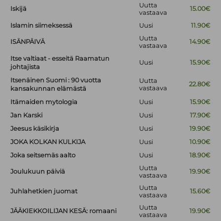
Uutta
Iskijä
15.00€
vastaava
Islamin siimeksessä
Uusi
11.90€
Uutta
ISÄNPÄIVÄ
14.90€
vastaava
Itse valtiaat - esseitä Raamatun
Uusi
15.90€
johtajista
Itsenäinen Suomi : 90 vuotta
Uutta
22.80€
vastaava
kansakunnan elämästä
Itämaiden mytologia
Uusi
15.90€
Jan Karski
Uusi
17.90€
Jeesus käsikirja
Uusi
19.90€
JOKA KOLKAN KULKIJA
Uusi
10.90€
Joka seitsemäs aalto
Uusi
18.90€
Uutta
Joulukuun päiviä
19.90€
vastaava
Uutta
Juhlahetkien juomat
15.60€
vastaava
Uutta
JÄÄKIEKKOILIJAN KESÄ: romaani
19.90€
vastaava