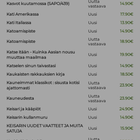
Uutta
Kasvot kuutamossa (SAPO/439)
14.90€
vastaava
Kati Amerikassa
Uusi
17.90€
Kati Italiassa
Uusi
13.90€
Katoamispiste
Uusi
14.90€
Uutta
Katoamispiste
18.90€
vastaava
Katse itään - Kuinka Aasian nousu
Uusi
19.90€
muuttaa maailmaa
Katselen sinun taivastasi
Uusi
14.90€
Kaukaisten rakkauksien kirja
Uusi
18.50€
Kauneimmat klassikot : sisusta kotisi
Uutta
23.90€
vastaava
ajattomasti
Uutta
Kauneudesta
23.90€
vastaava
Keisari ja kääpiöt
Uusi
24.90€
Keisarin kullanmuru
Uusi
14.90€
KEISARIN UUDET VAATTEET JA MUITA
Uusi
15.90€
SATUJA
Uutta