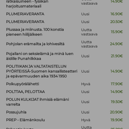
ratkaisuineen - fysiikan
14.90€
vastaava
harjoitusmateriaali
PLUMERIAVERANTA
Uusi
16.90€
PLUMERIAVERANTA
Uusi
20.50€
Plussaa ja miinusta. 100 konstia
Uutta
15.90€
vastaava
pieneen hiilijälkeen
Uutta
Pohjolan erämailta ja lohivesiltä
24.90€
vastaava
Pojallani on seksielämä ja minä luen
Uusi
21.90€
äidille Punahilkkaa
POLITIIKAN JA VALTATAISTELUN
PYÖRTEISSÄ-Suomen kansallisteatteri
Uusi
14.90€
ja epävarmuuden aika 1934 1950
Polkupyörälähetti
Hyvä
17.90€
POLTTAA, PELOTTAA
Uusi
14.90€
POLUN KULKIJAT ihmisiä elämäni
Uusi
19.50€
varrelta
Possujuhla
Uusi
20.90€
PREP - Elämänkoulu
Hyvä
19.90€
Uutta