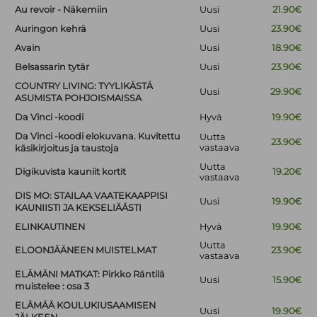
Au revoir - Näkemiin
Uusi
21.90€
Auringon kehrä
Uusi
23.90€
Avain
Uusi
18.90€
Belsassarin tytär
Uusi
23.90€
COUNTRY LIVING: TYYLIKÄSTÄ
Uusi
29.90€
ASUMISTA POHJOISMAISSA
Da Vinci -koodi
Hyvä
19.90€
Da Vinci -koodi elokuvana. Kuvitettu
Uutta
23.90€
vastaava
käsikirjoitus ja taustoja
Uutta
Digikuvista kauniit kortit
19.20€
vastaava
DIS MO: STAILAA VAATEKAAPPISI
Uusi
19.90€
KAUNIISTI JA KEKSELIÄÄSTI
ELINKAUTINEN
Hyvä
19.90€
Uutta
ELOONJÄÄNEEN MUISTELMAT
23.90€
vastaava
ELÄMÄNI MATKAT: Pirkko Räntilä
Uusi
15.90€
muistelee : osa 3
ELÄMÄÄ KOULUKIUSAAMISEN
Uusi
19.90€