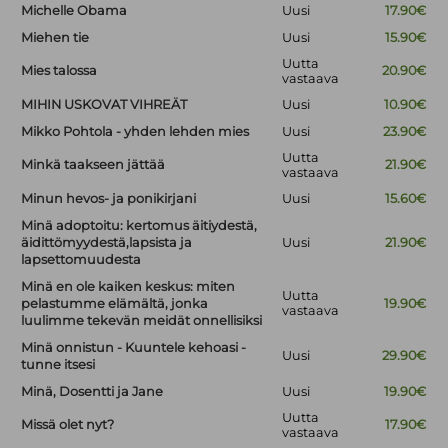
Michelle Obama
Uusi
17.90€
Miehen tie
Uusi
15.90€
Uutta
Mies talossa
20.90€
vastaava
MIHIN USKOVAT VIHREÄT
Uusi
10.90€
Mikko Pohtola - yhden lehden mies
Uusi
23.90€
Uutta
Minkä taakseen jättää
21.90€
vastaava
Minun hevos- ja ponikirjani
Uusi
15.60€
Minä adoptoitu: kertomus äitiydestä,
äidittömyydestä,lapsista ja
Uusi
21.90€
lapsettomuudesta
Minä en ole kaiken keskus: miten
Uutta
pelastumme elämältä, jonka
19.90€
vastaava
luulimme tekevän meidät onnellisiksi
Minä onnistun - Kuuntele kehoasi -
Uusi
29.90€
tunne itsesi
Minä, Dosentti ja Jane
Uusi
19.90€
Uutta
Missä olet nyt?
17.90€
vastaava