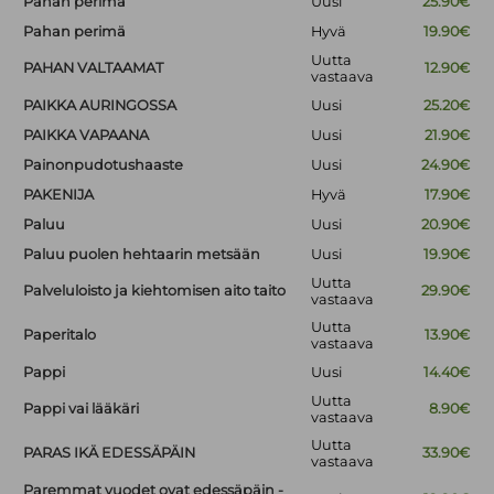
Pahan perimä
Uusi
25.90€
Pahan perimä
Hyvä
19.90€
Uutta
PAHAN VALTAAMAT
12.90€
vastaava
PAIKKA AURINGOSSA
Uusi
25.20€
PAIKKA VAPAANA
Uusi
21.90€
Painonpudotushaaste
Uusi
24.90€
PAKENIJA
Hyvä
17.90€
Paluu
Uusi
20.90€
Paluu puolen hehtaarin metsään
Uusi
19.90€
Uutta
Palveluloisto ja kiehtomisen aito taito
29.90€
vastaava
Uutta
Paperitalo
13.90€
vastaava
Pappi
Uusi
14.40€
Uutta
Pappi vai lääkäri
8.90€
vastaava
Uutta
PARAS IKÄ EDESSÄPÄIN
33.90€
vastaava
Paremmat vuodet ovat edessäpäin -