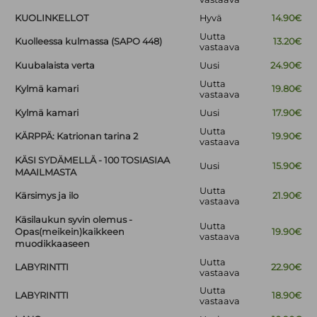
KUOLINKELLOT
Hyvä
14.90€
Uutta
Kuolleessa kulmassa (SAPO 448)
13.20€
vastaava
Kuubalaista verta
Uusi
24.90€
Uutta
Kylmä kamari
19.80€
vastaava
Kylmä kamari
Uusi
17.90€
Uutta
KÄRPPÄ: Katrionan tarina 2
19.90€
vastaava
KÄSI SYDÄMELLÄ - 100 TOSIASIAA
Uusi
15.90€
MAAILMASTA
Uutta
Kärsimys ja ilo
21.90€
vastaava
Käsilaukun syvin olemus -
Uutta
Opas(meikein)kaikkeen
19.90€
vastaava
muodikkaaseen
Uutta
LABYRINTTI
22.90€
vastaava
Uutta
LABYRINTTI
18.90€
vastaava