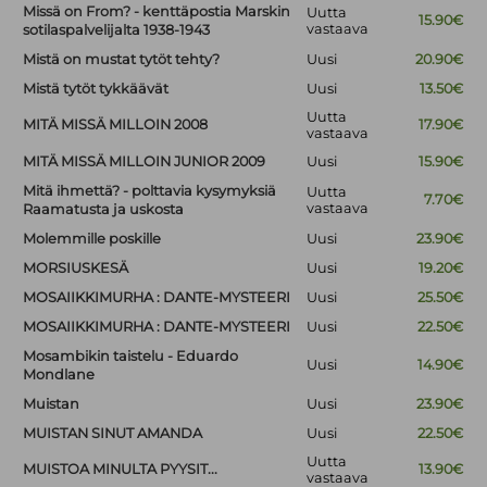
Missä on From? - kenttäpostia Marskin
Uutta
15.90€
vastaava
sotilaspalvelijalta 1938-1943
Mistä on mustat tytöt tehty?
Uusi
20.90€
Mistä tytöt tykkäävät
Uusi
13.50€
Uutta
MITÄ MISSÄ MILLOIN 2008
17.90€
vastaava
MITÄ MISSÄ MILLOIN JUNIOR 2009
Uusi
15.90€
Mitä ihmettä? - polttavia kysymyksiä
Uutta
7.70€
vastaava
Raamatusta ja uskosta
Molemmille poskille
Uusi
23.90€
MORSIUSKESÄ
Uusi
19.20€
MOSAIIKKIMURHA : DANTE-MYSTEERI
Uusi
25.50€
MOSAIIKKIMURHA : DANTE-MYSTEERI
Uusi
22.50€
Mosambikin taistelu - Eduardo
Uusi
14.90€
Mondlane
Muistan
Uusi
23.90€
MUISTAN SINUT AMANDA
Uusi
22.50€
Uutta
MUISTOA MINULTA PYYSIT...
13.90€
vastaava