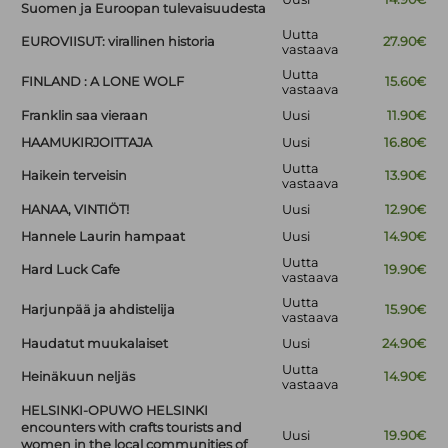
Suomen ja Euroopan tulevaisuudesta
Uutta
EUROVIISUT: virallinen historia
27.90€
vastaava
Uutta
FINLAND : A LONE WOLF
15.60€
vastaava
Franklin saa vieraan
Uusi
11.90€
HAAMUKIRJOITTAJA
Uusi
16.80€
Uutta
Haikein terveisin
13.90€
vastaava
HANAA, VINTIÖT!
Uusi
12.90€
Hannele Laurin hampaat
Uusi
14.90€
Uutta
Hard Luck Cafe
19.90€
vastaava
Uutta
Harjunpää ja ahdistelija
15.90€
vastaava
Haudatut muukalaiset
Uusi
24.90€
Uutta
Heinäkuun neljäs
14.90€
vastaava
HELSINKI-OPUWO HELSINKI
encounters with crafts tourists and
Uusi
19.90€
women in the local communities of