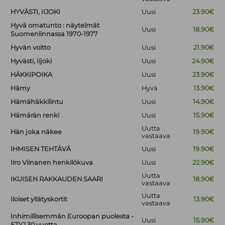
HYVÄSTI, IIJOKI
Uusi
23.90€
Hyvä omatunto : näytelmät
Uusi
18.90€
Suomenlinnassa 1970-1977
Hyvän voitto
Uusi
21.90€
Hyvästi, Iijoki
Uusi
24.90€
HÄKKIPOIKA
Uusi
23.90€
Hämy
Hyvä
13.90€
Hämähäkkilintu
Uusi
14.90€
Hämärän renki
Uusi
15.90€
Uutta
Hän joka näkee
19.90€
vastaava
IHMISEN TEHTÄVÄ
Uusi
19.90€
Iiro Viinanen henkilökuva
Uusi
22.90€
Uutta
IKUISEN RAKKAUDEN SAARI
18.90€
vastaava
Uutta
Iloiset yllätyskortit
13.90€
vastaava
Inhimillisemmän Euroopan puolesta -
Uusi
15.90€
ETYJ 30 vuotta