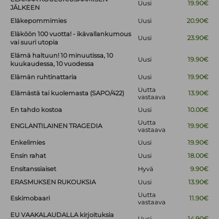
Uusi
19.90€
JÄLKEEN
Eläkepommimies
Uusi
20.90€
Eläköön 100 vuotta! - ikävallankumous
Uusi
23.90€
vai suuri utopia
Elämä haltuun! 10 minuutissa, 10
Uusi
19.90€
kuukaudessa, 10 vuodessa
Elämän ruhtinattaria
Uusi
19.90€
Uutta
Elämästä tai kuolemasta (SAPO/422)
13.90€
vastaava
En tahdo kostoa
Uusi
10.00€
Uutta
ENGLANTILAINEN TRAGEDIA
19.90€
vastaava
Enkelimies
Uusi
19.90€
Ensin rahat
Uusi
18.00€
Ensitanssiaiset
Hyvä
9.90€
ERASMUKSEN RUKOUKSIA
Uusi
13.90€
Uutta
Eskimobaari
11.90€
vastaava
EU VAAKALAUDALLA kirjoituksia
Uusi
14.90€