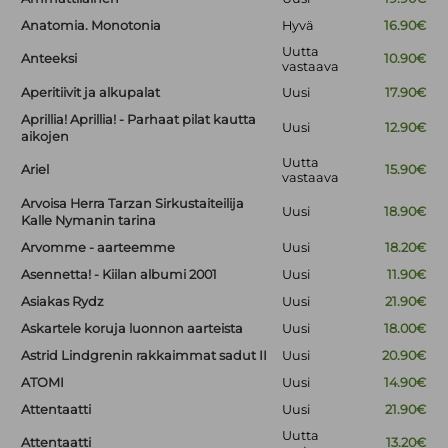
Anatomia. Monotonia
Hyvä
16.90€
Uutta
Anteeksi
10.90€
vastaava
Aperitiivit ja alkupalat
Uusi
17.90€
Aprillia! Aprillia! - Parhaat pilat kautta
Uusi
12.90€
aikojen
Uutta
Ariel
15.90€
vastaava
Arvoisa Herra Tarzan Sirkustaiteilija
Uusi
18.90€
Kalle Nymanin tarina
Arvomme - aarteemme
Uusi
18.20€
Asennetta! - Kiilan albumi 2001
Uusi
11.90€
Asiakas Rydz
Uusi
21.90€
Askartele koruja luonnon aarteista
Uusi
18.00€
Astrid Lindgrenin rakkaimmat sadut II
Uusi
20.90€
ATOMI
Uusi
14.90€
Attentaatti
Uusi
21.90€
Uutta
Attentaatti
13.20€