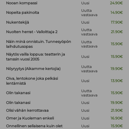
Nooan kompassi
Uusi
24.90€
Uutta
Nopeita pakinoita
14.90€
vastaava
Nukentekijä
Uusi
17.90€
Uutta
Nuolten herrat - Valloittaja 2
21.90€
vastaava
Näin minä onnistuin. Tunnesyöpön
Uutta
15.90€
vastaava
laihdutusopas
Näytös vailla loppua: teatterin ja
Uusi
15.90€
tanssin vuosi 2005
Uutta
Nöyryytys (Aikamme kertojia)
19.90€
vastaava
Oiva, lentokone joka pelkäsi
Uusi
13.90€
lentämistä
Uutta
Olin takanasi
15.90€
vastaava
Olin takanasi
Uusi
19.90€
Olisi vähän kerrottavaa
Uusi
21.90€
Omer ja Kuoleman enkeli
Uusi
16.90€
Onnellinen sellaisena kuin olet
Uusi
15.90€