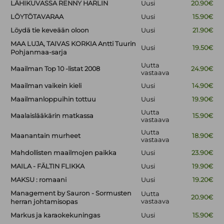
LÄHIKUVASSA RENNY HARLIN
Uusi
20.90€
LÖYTÖTAVARAA
Uusi
15.90€
Löydä tie keveään oloon
Uusi
21.90€
MAA LUJA, TAIVAS KORKIA Antti Tuurin
Uusi
19.50€
Pohjanmaa-sarja
Uutta
Maailman Top 10 -listat 2008
24.90€
vastaava
Maailman vaikein kieli
Uusi
14.90€
Maailmanloppuihin tottuu
Uusi
19.90€
Uutta
Maalaislääkärin matkassa
15.90€
vastaava
Uutta
Maanantain murheet
18.90€
vastaava
Mahdollisten maailmojen paikka
Uusi
23.90€
MAILA - FÄLTIN FLIKKA
Uusi
19.90€
MAKSU : romaani
Uusi
19.20€
Management by Sauron - Sormusten
Uutta
20.90€
vastaava
herran johtamisopas
Markus ja karaokekuningas
Uusi
15.90€