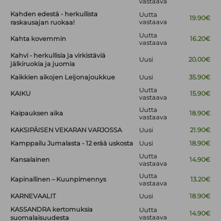
vastaava
Kahden edestä - herkullista
Uutta
19.90€
vastaava
raskausajan ruokaa!
Uutta
Kahta kovemmin
16.20€
vastaava
Kahvi - herkullisia ja virkistäviä
Uusi
20.00€
jälkiruokia ja juomia
Kaikkien aikojen Leijonajoukkue
Uusi
35.90€
Uutta
KAIKU
15.90€
vastaava
Uutta
Kaipauksen aika
18.90€
vastaava
KAKSIPÄISEN VEKARAN VARJOSSA
Uusi
21.90€
Kamppailu Jumalasta - 12 erää uskosta
Uusi
18.90€
Uutta
Kansalainen
14.90€
vastaava
Uutta
Kapinallinen – Kuunpimennys
13.20€
vastaava
KARNEVAALIT
Uusi
18.90€
KASSANDRA kertomuksia
Uutta
14.90€
vastaava
suomalaisuudesta