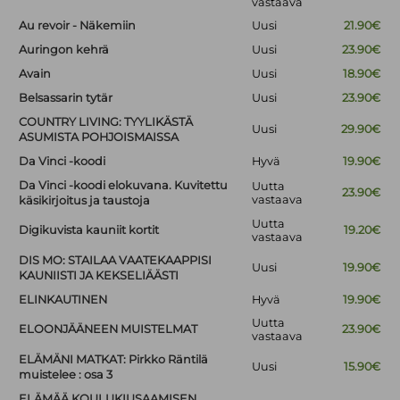
vastaava
Au revoir - Näkemiin
Uusi
21.90€
Auringon kehrä
Uusi
23.90€
Avain
Uusi
18.90€
Belsassarin tytär
Uusi
23.90€
COUNTRY LIVING: TYYLIKÄSTÄ
Uusi
29.90€
ASUMISTA POHJOISMAISSA
Da Vinci -koodi
Hyvä
19.90€
Da Vinci -koodi elokuvana. Kuvitettu
Uutta
23.90€
vastaava
käsikirjoitus ja taustoja
Uutta
Digikuvista kauniit kortit
19.20€
vastaava
DIS MO: STAILAA VAATEKAAPPISI
Uusi
19.90€
KAUNIISTI JA KEKSELIÄÄSTI
ELINKAUTINEN
Hyvä
19.90€
Uutta
ELOONJÄÄNEEN MUISTELMAT
23.90€
vastaava
ELÄMÄNI MATKAT: Pirkko Räntilä
Uusi
15.90€
muistelee : osa 3
ELÄMÄÄ KOULUKIUSAAMISEN