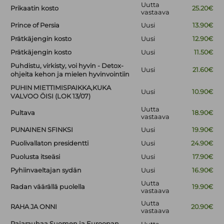
Uutta
Prikaatin kosto
25.20€
vastaava
Prince of Persia
Uusi
13.90€
Prätkäjengin kosto
Uusi
12.90€
Prätkäjengin kosto
Uusi
11.50€
Puhdistu, virkisty, voi hyvin - Detox-
Uusi
21.60€
ohjeita kehon ja mielen hyvinvointiin
PUHIN MIETTIMISPAIKKA,KUKA
Uusi
10.90€
VALVOO ÖISI (LOK 13/07)
Uutta
Pultava
18.90€
vastaava
PUNAINEN SFINKSI
Uusi
19.90€
Puolivallaton presidentti
Uusi
24.90€
Puolusta itseäsi
Uusi
17.90€
Pyhiinvaeltajan sydän
Uusi
16.90€
Uutta
Radan väärällä puolella
19.90€
vastaava
Uutta
RAHA JA ONNI
20.90€
vastaava
Rajarauhaa Suomen ja Euroopan