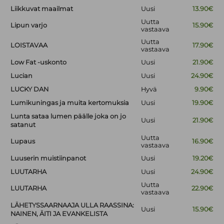
Liikkuvat maailmat
Uusi
13.90€
Uutta
Lipun varjo
15.90€
vastaava
Uutta
LOISTAVAA
17.90€
vastaava
Low Fat -uskonto
Uusi
21.90€
Lucian
Uusi
24.90€
LUCKY DAN
Hyvä
9.90€
Lumikuningas ja muita kertomuksia
Uusi
19.90€
Lunta sataa lumen päälle joka on jo
Uusi
21.90€
satanut
Uutta
Lupaus
16.90€
vastaava
Luuserin muistiinpanot
Uusi
19.20€
LUUTARHA
Uusi
24.90€
Uutta
LUUTARHA
22.90€
vastaava
LÄHETYSSAARNAAJA ULLA RAASSINA:
Uusi
15.90€
NAINEN, ÄITI JA EVANKELISTA