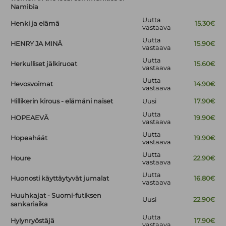
Namibia
Uutta
Henki ja elämä
15.30€
vastaava
Uutta
HENRY JA MINÄ
15.90€
vastaava
Uutta
Herkulliset jälkiruoat
15.60€
vastaava
Uutta
Hevosvoimat
14.90€
vastaava
Hillikerin kirous - elämäni naiset
Uusi
17.90€
Uutta
HOPEAEVÄ
19.90€
vastaava
Uutta
Hopeahäät
19.90€
vastaava
Uutta
Houre
22.90€
vastaava
Uutta
Huonosti käyttäytyvät jumalat
16.80€
vastaava
Huuhkajat - Suomi-futiksen
Uusi
22.90€
sankariaika
Uutta
Hylynryöstäjä
17.90€
vastaava