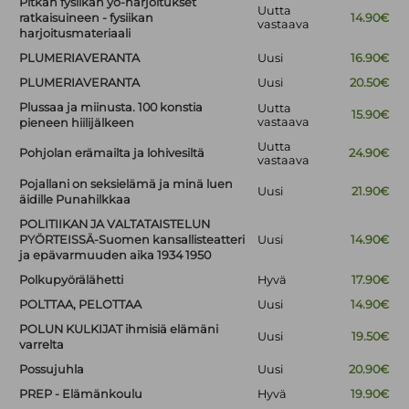
Pitkän fysiikan yo-harjoitukset
Uutta
ratkaisuineen - fysiikan
14.90€
vastaava
harjoitusmateriaali
PLUMERIAVERANTA
Uusi
16.90€
PLUMERIAVERANTA
Uusi
20.50€
Plussaa ja miinusta. 100 konstia
Uutta
15.90€
vastaava
pieneen hiilijälkeen
Uutta
Pohjolan erämailta ja lohivesiltä
24.90€
vastaava
Pojallani on seksielämä ja minä luen
Uusi
21.90€
äidille Punahilkkaa
POLITIIKAN JA VALTATAISTELUN
PYÖRTEISSÄ-Suomen kansallisteatteri
Uusi
14.90€
ja epävarmuuden aika 1934 1950
Polkupyörälähetti
Hyvä
17.90€
POLTTAA, PELOTTAA
Uusi
14.90€
POLUN KULKIJAT ihmisiä elämäni
Uusi
19.50€
varrelta
Possujuhla
Uusi
20.90€
PREP - Elämänkoulu
Hyvä
19.90€