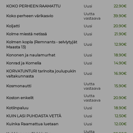
KOKO PERHEEN RAAMATTU
Uusi
22.90€
Uutta
Koko perheen värikasvio
39.90€
vastaava
Koljatti
Uusi
20.90€
Kolme miestä netissä
Uusi
21.90€
Kolmen kopla (Remnants - selviytyjät
Uusi
12.90€
Maasta 13)
Kononen ja naulamurhat
Uusi
18.90€
Konrad ja Kornelia
Uusi
14.90€
KORVATUNTURI tarinoita joulupukin
Uusi
16.90€
valtakunnasta
Uutta
Kosmonautti
15.90€
vastaava
Uutta
Koston enkelit
20.90€
vastaava
Kotiinpaluu
Uusi
18.90€
KUIN LASI PUHDASTA VETTÄ
Uusi
12.50€
Kuinka Raamattua luetaan
Uusi
12.00€
Uutta