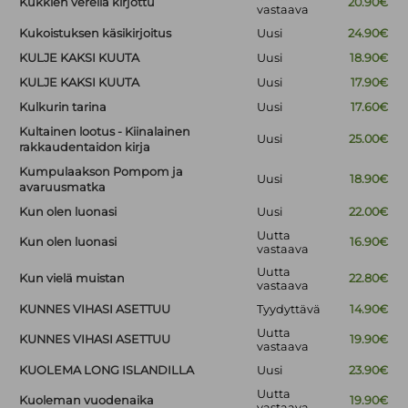
Kukkien verellä kirjottu
20.90€
vastaava
Kukoistuksen käsikirjoitus
Uusi
24.90€
KULJE KAKSI KUUTA
Uusi
18.90€
KULJE KAKSI KUUTA
Uusi
17.90€
Kulkurin tarina
Uusi
17.60€
Kultainen lootus - Kiinalainen
Uusi
25.00€
rakkaudentaidon kirja
Kumpulaakson Pompom ja
Uusi
18.90€
avaruusmatka
Kun olen luonasi
Uusi
22.00€
Uutta
Kun olen luonasi
16.90€
vastaava
Uutta
Kun vielä muistan
22.80€
vastaava
KUNNES VIHASI ASETTUU
Tyydyttävä
14.90€
Uutta
KUNNES VIHASI ASETTUU
19.90€
vastaava
KUOLEMA LONG ISLANDILLA
Uusi
23.90€
Uutta
Kuoleman vuodenaika
19.90€
vastaava