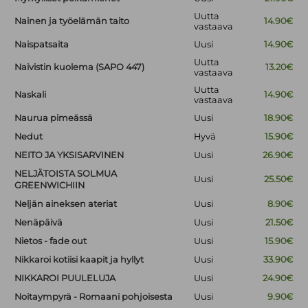
Uutta
Nainen ja työelämän taito
14.90€
vastaava
Naispatsaita
Uusi
14.90€
Uutta
Naivistin kuolema (SAPO 447)
13.20€
vastaava
Uutta
Naskali
14.90€
vastaava
Naurua pimeässä
Uusi
18.90€
Nedut
Hyvä
15.90€
NEITO JA YKSISARVINEN
Uusi
26.90€
NELJÄTOISTA SOLMUA
Uusi
25.50€
GREENWICHIIN
Neljän aineksen ateriat
Uusi
8.90€
Nenäpäivä
Uusi
21.50€
Nietos - fade out
Uusi
15.90€
Nikkaroi kotiisi kaapit ja hyllyt
Uusi
33.90€
NIKKAROI PUULELUJA
Uusi
24.90€
Noitaympyrä - Romaani pohjoisesta
Uusi
9.90€