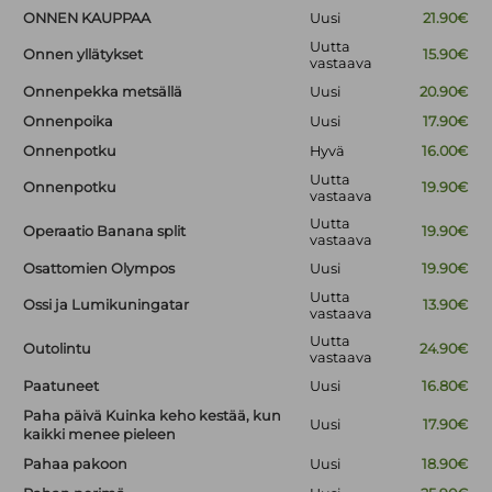
ONNEN KAUPPAA
Uusi
21.90€
Uutta
Onnen yllätykset
15.90€
vastaava
Onnenpekka metsällä
Uusi
20.90€
Onnenpoika
Uusi
17.90€
Onnenpotku
Hyvä
16.00€
Uutta
Onnenpotku
19.90€
vastaava
Uutta
Operaatio Banana split
19.90€
vastaava
Osattomien Olympos
Uusi
19.90€
Uutta
Ossi ja Lumikuningatar
13.90€
vastaava
Uutta
Outolintu
24.90€
vastaava
Paatuneet
Uusi
16.80€
Paha päivä Kuinka keho kestää, kun
Uusi
17.90€
kaikki menee pieleen
Pahaa pakoon
Uusi
18.90€