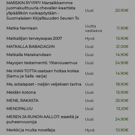
MARSKIN RYYPPY Marsalkkamme
juomakulttuuria chevalier-kaartista
Uusi
20.90€
ylipäällikön ruokapöytään -
Suomalaisen Kirjallisuuden Seuran To
Uutta
Matka Narniaan
11.90€
vastaava
Matkailijan terveysopas 2007
Hyvä
15.90€
MATKALLA BABADAGIIN
Uusi
21.00€
Matkalla Marakandaan
Uusi
14.90€
Mayojen testamentti. Ylösnousemus
Uusi
24.90€
Me IHAN TOTTA osataan hoitaa koiraa
Uusi
14.90€
(Samu ja Salla -sarja)
Me, sotalapset - neljän veljeksen tarina
Uusi
18.90€
Meidän kotona
Uusi
15.90€
MENE, RAKASTA
Uusi
25.90€
MENOPALUU
Uusi
13.20€
MEREN JA RUNON AALLOT: esseitä ja
Uusi
24.90€
puheenvuoroja
Merkki ja muita novelleja
Hyvä
10.90€