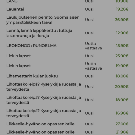
LANG
Uusi
10.90€
Lauantai
Uusi
19.20€
Laulujoutsenen perintö. Suomalaisen
Uusi
36.90€
ympäristöliikkeen taival
Lennä, lennä leppäkerttu : tuttuja
Uusi
12.90€
lastenrunoja ja -loruja
Uutta
LEOKONGO : RUNOELMA
15.90€
vastaava
Liekin lapset
Uusi
25.90€
Uutta
Liekin lapset
19.90€
vastaava
Lihamestarin kujanjuoksu
Uusi
18.00€
Lihottaako leipä? Kyselykirja ruoasta ja
Uusi
20.90€
terveydestä
Lihottaako leipä? Kyselykirja ruoasta ja
Uusi
18.90€
terveydestä
Lihottaako leipä? Kyselykirja ruoasta ja
Uusi
16.90€
terveydestä
Liikkeelle-hyvänolon opas seniorille
Uusi
27.00€
Liikkeelle-hyvänolon opas seniorille
Uusi
21.90€