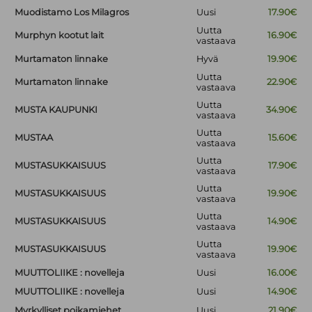
Muodistamo Los Milagros
Uusi
17.90€
Uutta
Murphyn kootut lait
16.90€
vastaava
Murtamaton linnake
Hyvä
19.90€
Uutta
Murtamaton linnake
22.90€
vastaava
Uutta
MUSTA KAUPUNKI
34.90€
vastaava
Uutta
MUSTAA
15.60€
vastaava
Uutta
MUSTASUKKAISUUS
17.90€
vastaava
Uutta
MUSTASUKKAISUUS
19.90€
vastaava
Uutta
MUSTASUKKAISUUS
14.90€
vastaava
Uutta
MUSTASUKKAISUUS
19.90€
vastaava
MUUTTOLIIKE : novelleja
Uusi
16.00€
MUUTTOLIIKE : novelleja
Uusi
14.90€
Myrkylliset poikamiehet
Uusi
21.90€