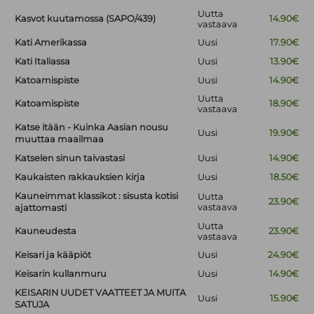
Uutta
Kasvot kuutamossa (SAPO/439)
14.90€
vastaava
Kati Amerikassa
Uusi
17.90€
Kati Italiassa
Uusi
13.90€
Katoamispiste
Uusi
14.90€
Uutta
Katoamispiste
18.90€
vastaava
Katse itään - Kuinka Aasian nousu
Uusi
19.90€
muuttaa maailmaa
Katselen sinun taivastasi
Uusi
14.90€
Kaukaisten rakkauksien kirja
Uusi
18.50€
Kauneimmat klassikot : sisusta kotisi
Uutta
23.90€
vastaava
ajattomasti
Uutta
Kauneudesta
23.90€
vastaava
Keisari ja kääpiöt
Uusi
24.90€
Keisarin kullanmuru
Uusi
14.90€
KEISARIN UUDET VAATTEET JA MUITA
Uusi
15.90€
SATUJA