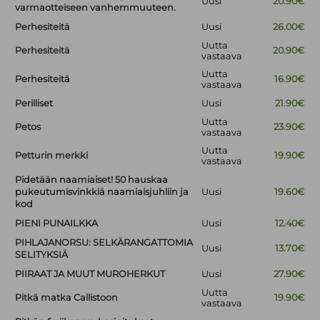
Uusi
20.90€
varmaotteiseen vanhemmuuteen.
Perhesiteitä
Uusi
26.00€
Uutta
Perhesiteitä
20.90€
vastaava
Uutta
Perhesiteitä
16.90€
vastaava
Perilliset
Uusi
21.90€
Uutta
Petos
23.90€
vastaava
Uutta
Petturin merkki
19.90€
vastaava
Pidetään naamiaiset! 50 hauskaa
pukeutumisvinkkiä naamiaisjuhliin ja
Uusi
19.60€
kod
PIENI PUNAILKKA
Uusi
12.40€
PIHLAJANORSU: SELKÄRANGATTOMIA
Uusi
13.70€
SELITYKSIÄ
PIIRAAT JA MUUT MUROHERKUT
Uusi
27.90€
Uutta
Pitkä matka Callistoon
19.90€
vastaava