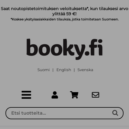
Siirry pääsisältöön
Saat noutopistetoimituksen veloituksetta*, kun tilauksesi arvo
ylittää 59 €!
*Koskee yksityisasiakkaiden tilauksia, jotka toimitetaan Suomeen.
Suomi
English
Svenska
|
|