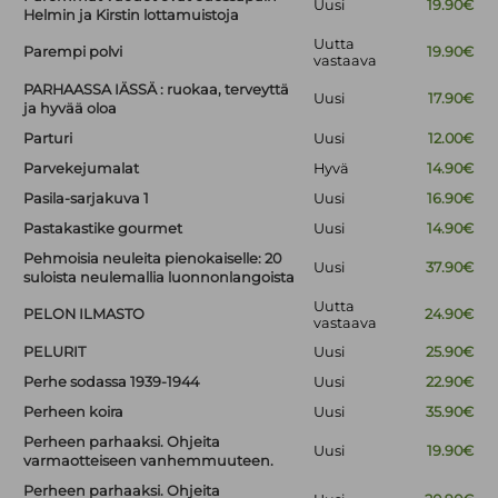
Uusi
19.90€
Helmin ja Kirstin lottamuistoja
Uutta
Parempi polvi
19.90€
vastaava
PARHAASSA IÄSSÄ : ruokaa, terveyttä
Uusi
17.90€
ja hyvää oloa
Parturi
Uusi
12.00€
Parvekejumalat
Hyvä
14.90€
Pasila-sarjakuva 1
Uusi
16.90€
Pastakastike gourmet
Uusi
14.90€
Pehmoisia neuleita pienokaiselle: 20
Uusi
37.90€
suloista neulemallia luonnonlangoista
Uutta
PELON ILMASTO
24.90€
vastaava
PELURIT
Uusi
25.90€
Perhe sodassa 1939-1944
Uusi
22.90€
Perheen koira
Uusi
35.90€
Perheen parhaaksi. Ohjeita
Uusi
19.90€
varmaotteiseen vanhemmuuteen.
Perheen parhaaksi. Ohjeita