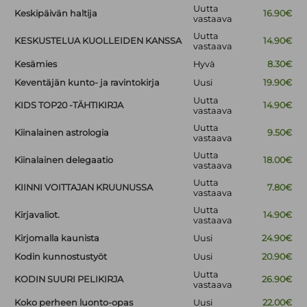
Uutta
Keskipäivän haltija
16.90€
vastaava
Uutta
KESKUSTELUA KUOLLEIDEN KANSSA
14.90€
vastaava
Kesämies
Hyvä
8.30€
Keventäjän kunto- ja ravintokirja
Uusi
19.90€
Uutta
KIDS TOP20 -TÄHTIKIRJA
14.90€
vastaava
Uutta
Kiinalainen astrologia
9.50€
vastaava
Uutta
Kiinalainen delegaatio
18.00€
vastaava
Uutta
KIINNI VOITTAJAN KRUUNUSSA
7.80€
vastaava
Uutta
Kirjavaliot.
14.90€
vastaava
Kirjomalla kaunista
Uusi
24.90€
Kodin kunnostustyöt
Uusi
20.90€
Uutta
KODIN SUURI PELIKIRJA
26.90€
vastaava
Koko perheen luonto-opas
Uusi
22.00€