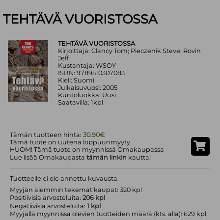
TEHTÄVÄ VUORISTOSSA
TEHTÄVÄ VUORISTOSSA
Kirjoittaja: Clancy Tom; Pieczenik Steve; Rovin
Jeff
Kustantaja: WSOY
ISBN: 9789510307083
Kieli: Suomi
Julkaisuvuosi: 2005
Kuntoluokka: Uusi
Saatavilla: 1kpl
Tämän tuotteen hinta:
30.90€
Tämä tuote on uutena loppuunmyyty.
HUOM! Tämä tuote on myynnissä Omakaupassa
Lue lisää Omakaupasta
tämän linkin
kautta!
Tuotteelle ei ole annettu kuvausta.
Myyjän aiemmin tekemät kaupat: 320 kpl
Positiivisia arvosteluita:
206 kpl
Negatiivisia arvosteluita:
1 kpl
Myyjällä myynnissä olevien tuotteiden määrä (kts. alla): 629 kpl