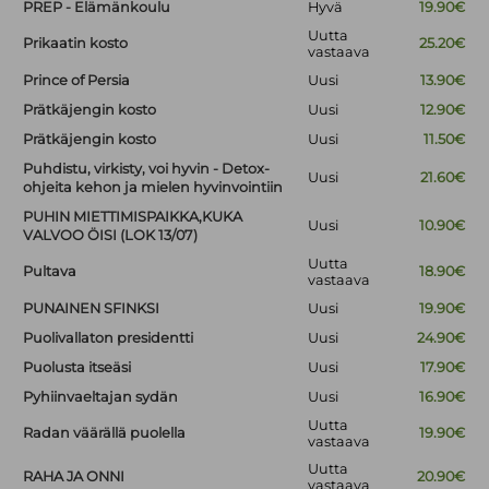
PREP - Elämänkoulu
Hyvä
19.90€
Uutta
Prikaatin kosto
25.20€
vastaava
Prince of Persia
Uusi
13.90€
Prätkäjengin kosto
Uusi
12.90€
Prätkäjengin kosto
Uusi
11.50€
Puhdistu, virkisty, voi hyvin - Detox-
Uusi
21.60€
ohjeita kehon ja mielen hyvinvointiin
PUHIN MIETTIMISPAIKKA,KUKA
Uusi
10.90€
VALVOO ÖISI (LOK 13/07)
Uutta
Pultava
18.90€
vastaava
PUNAINEN SFINKSI
Uusi
19.90€
Puolivallaton presidentti
Uusi
24.90€
Puolusta itseäsi
Uusi
17.90€
Pyhiinvaeltajan sydän
Uusi
16.90€
Uutta
Radan väärällä puolella
19.90€
vastaava
Uutta
RAHA JA ONNI
20.90€
vastaava