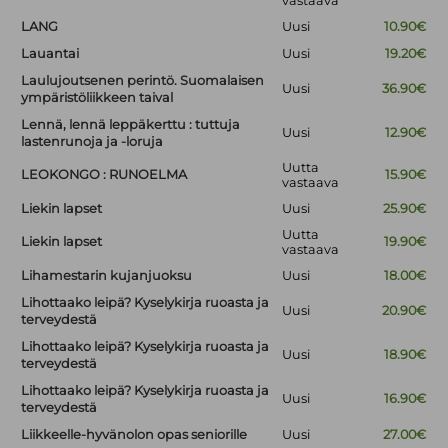
vastaava
LANG
Uusi
10.90€
Lauantai
Uusi
19.20€
Laulujoutsenen perintö. Suomalaisen
Uusi
36.90€
ympäristöliikkeen taival
Lennä, lennä leppäkerttu : tuttuja
Uusi
12.90€
lastenrunoja ja -loruja
Uutta
LEOKONGO : RUNOELMA
15.90€
vastaava
Liekin lapset
Uusi
25.90€
Uutta
Liekin lapset
19.90€
vastaava
Lihamestarin kujanjuoksu
Uusi
18.00€
Lihottaako leipä? Kyselykirja ruoasta ja
Uusi
20.90€
terveydestä
Lihottaako leipä? Kyselykirja ruoasta ja
Uusi
18.90€
terveydestä
Lihottaako leipä? Kyselykirja ruoasta ja
Uusi
16.90€
terveydestä
Liikkeelle-hyvänolon opas seniorille
Uusi
27.00€