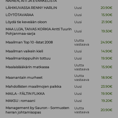
NAINEN, ÄITI JA EVANKELISTA
LÄHIKUVASSA RENNY HARLIN
Uusi
20.90€
LÖYTÖTAVARAA
Uusi
15.90€
Löydä tie keveään oloon
Uusi
21.90€
MAA LUJA, TAIVAS KORKIA Antti Tuurin
Uusi
19.50€
Pohjanmaa-sarja
Uutta
Maailman Top 10 -listat 2008
24.90€
vastaava
Maailman vaikein kieli
Uusi
14.90€
Maailmanloppuihin tottuu
Uusi
19.90€
Uutta
Maalaislääkärin matkassa
15.90€
vastaava
Uutta
Maanantain murheet
18.90€
vastaava
Mahdollisten maailmojen paikka
Uusi
23.90€
MAILA - FÄLTIN FLIKKA
Uusi
19.90€
MAKSU : romaani
Uusi
19.20€
Management by Sauron - Sormusten
Uutta
20.90€
vastaava
herran johtamisopas