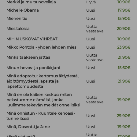
Merkki ja muita novelleja
Hyvä
10.90€
Michelle Obama
Uusi
17.90€
Miehen tie
Uusi
15.90€
Uutta
Mies talossa
20.90€
vastaava
MIHIN USKOVAT VIHREÄT
Uusi
10.90€
Mikko Pohtola - yhden lehden mies
Uusi
23.90€
Uutta
Minkä taakseen jättää
21.90€
vastaava
Minun hevos- ja ponikirjani
Uusi
15.60€
Minä adoptoitu: kertomus äitiydestä,
äidittömyydestä,lapsista ja
Uusi
21.90€
lapsettomuudesta
Minä en ole kaiken keskus: miten
Uutta
pelastumme elämältä, jonka
19.90€
vastaava
luulimme tekevän meidät onnellisiksi
Minä onnistun - Kuuntele kehoasi -
Uusi
29.90€
tunne itsesi
Minä, Dosentti ja Jane
Uusi
19.90€
Uutta
Missä olet nyt?
17.90€