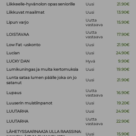
Liikkeelle-hyvänolon opas seniorille
Uusi
21.90€
Liikkuvat maailmat
Uusi
13.90€
Uutta
Lipun varjo
15.90€
vastaava
Uutta
LOISTAVAA
17.90€
vastaava
Low Fat -uskonto
Uusi
21.90€
Lucian
Uusi
24.90€
LUCKY DAN
Hyvä
9.90€
Lumikuningas ja muita kertomuksia
Uusi
19.90€
Lunta sataa lumen päälle joka on jo
Uusi
21.90€
satanut
Uutta
Lupaus
16.90€
vastaava
Luuserin muistiinpanot
Uusi
19.20€
LUUTARHA
Uusi
24.90€
Uutta
LUUTARHA
22.90€
vastaava
LÄHETYSSAARNAAJA ULLA RAASSINA:
Uusi
15.90€