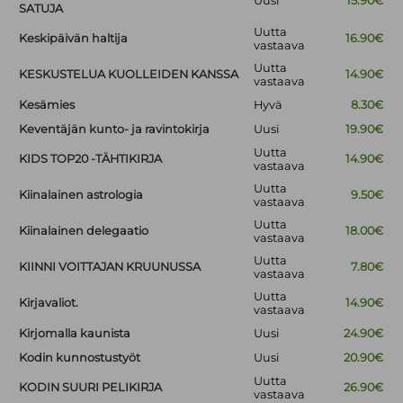
Uusi
15.90€
SATUJA
Uutta
Keskipäivän haltija
16.90€
vastaava
Uutta
KESKUSTELUA KUOLLEIDEN KANSSA
14.90€
vastaava
Kesämies
Hyvä
8.30€
Keventäjän kunto- ja ravintokirja
Uusi
19.90€
Uutta
KIDS TOP20 -TÄHTIKIRJA
14.90€
vastaava
Uutta
Kiinalainen astrologia
9.50€
vastaava
Uutta
Kiinalainen delegaatio
18.00€
vastaava
Uutta
KIINNI VOITTAJAN KRUUNUSSA
7.80€
vastaava
Uutta
Kirjavaliot.
14.90€
vastaava
Kirjomalla kaunista
Uusi
24.90€
Kodin kunnostustyöt
Uusi
20.90€
Uutta
KODIN SUURI PELIKIRJA
26.90€
vastaava