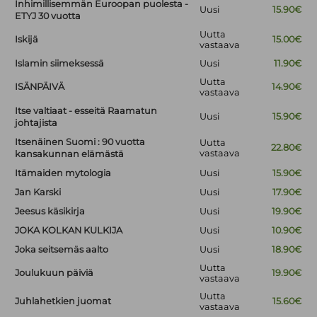
Inhimillisemmän Euroopan puolesta -
Uusi
15.90€
ETYJ 30 vuotta
Uutta
Iskijä
15.00€
vastaava
Islamin siimeksessä
Uusi
11.90€
Uutta
ISÄNPÄIVÄ
14.90€
vastaava
Itse valtiaat - esseitä Raamatun
Uusi
15.90€
johtajista
Itsenäinen Suomi : 90 vuotta
Uutta
22.80€
vastaava
kansakunnan elämästä
Itämaiden mytologia
Uusi
15.90€
Jan Karski
Uusi
17.90€
Jeesus käsikirja
Uusi
19.90€
JOKA KOLKAN KULKIJA
Uusi
10.90€
Joka seitsemäs aalto
Uusi
18.90€
Uutta
Joulukuun päiviä
19.90€
vastaava
Uutta
Juhlahetkien juomat
15.60€
vastaava