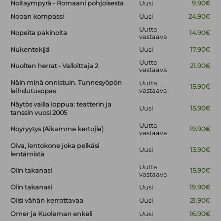
Noitaympyrä - Romaani pohjoisesta
Uusi
9.90€
Nooan kompassi
Uusi
24.90€
Uutta
Nopeita pakinoita
14.90€
vastaava
Nukentekijä
Uusi
17.90€
Uutta
Nuolten herrat - Valloittaja 2
21.90€
vastaava
Näin minä onnistuin. Tunnesyöpön
Uutta
15.90€
vastaava
laihdutusopas
Näytös vailla loppua: teatterin ja
Uusi
15.90€
tanssin vuosi 2005
Uutta
Nöyryytys (Aikamme kertojia)
19.90€
vastaava
Oiva, lentokone joka pelkäsi
Uusi
13.90€
lentämistä
Uutta
Olin takanasi
15.90€
vastaava
Olin takanasi
Uusi
19.90€
Olisi vähän kerrottavaa
Uusi
21.90€
Omer ja Kuoleman enkeli
Uusi
16.90€