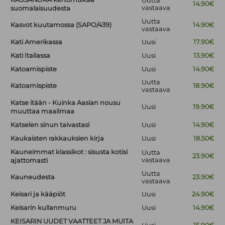
Uutta
14.90€
vastaava
suomalaisuudesta
Uutta
Kasvot kuutamossa (SAPO/439)
14.90€
vastaava
Kati Amerikassa
Uusi
17.90€
Kati Italiassa
Uusi
13.90€
Katoamispiste
Uusi
14.90€
Uutta
Katoamispiste
18.90€
vastaava
Katse itään - Kuinka Aasian nousu
Uusi
19.90€
muuttaa maailmaa
Katselen sinun taivastasi
Uusi
14.90€
Kaukaisten rakkauksien kirja
Uusi
18.50€
Kauneimmat klassikot : sisusta kotisi
Uutta
23.90€
vastaava
ajattomasti
Uutta
Kauneudesta
23.90€
vastaava
Keisari ja kääpiöt
Uusi
24.90€
Keisarin kullanmuru
Uusi
14.90€
KEISARIN UUDET VAATTEET JA MUITA