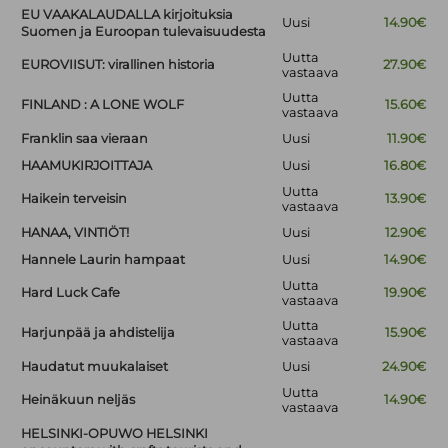
EU VAAKALAUDALLA kirjoituksia
Uusi
14.90€
Suomen ja Euroopan tulevaisuudesta
Uutta
EUROVIISUT: virallinen historia
27.90€
vastaava
Uutta
FINLAND : A LONE WOLF
15.60€
vastaava
Franklin saa vieraan
Uusi
11.90€
HAAMUKIRJOITTAJA
Uusi
16.80€
Uutta
Haikein terveisin
13.90€
vastaava
HANAA, VINTIÖT!
Uusi
12.90€
Hannele Laurin hampaat
Uusi
14.90€
Uutta
Hard Luck Cafe
19.90€
vastaava
Uutta
Harjunpää ja ahdistelija
15.90€
vastaava
Haudatut muukalaiset
Uusi
24.90€
Uutta
Heinäkuun neljäs
14.90€
vastaava
HELSINKI-OPUWO HELSINKI