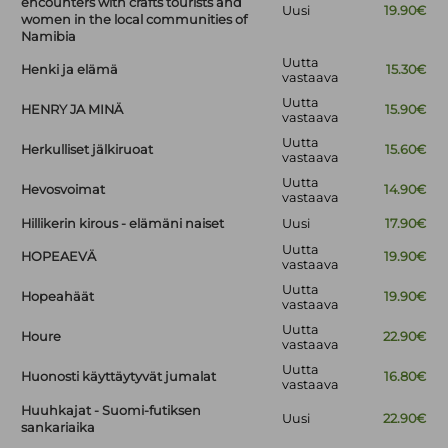
encounters with crafts tourists and
Uusi
19.90€
women in the local communities of
Namibia
Uutta
Henki ja elämä
15.30€
vastaava
Uutta
HENRY JA MINÄ
15.90€
vastaava
Uutta
Herkulliset jälkiruoat
15.60€
vastaava
Uutta
Hevosvoimat
14.90€
vastaava
Hillikerin kirous - elämäni naiset
Uusi
17.90€
Uutta
HOPEAEVÄ
19.90€
vastaava
Uutta
Hopeahäät
19.90€
vastaava
Uutta
Houre
22.90€
vastaava
Uutta
Huonosti käyttäytyvät jumalat
16.80€
vastaava
Huuhkajat - Suomi-futiksen
Uusi
22.90€
sankariaika