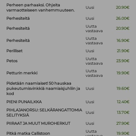
Perheen parhaaksi. Ohjeita
Uusi
20.90€
varmaotteiseen vanhemmuuteen.
Perhesiteitä
Uusi
26.00€
Uutta
Perhesiteitä
20.90€
vastaava
Uutta
Perhesiteitä
16.90€
vastaava
Perilliset
Uusi
21.90€
Uutta
Petos
23.90€
vastaava
Uutta
Petturin merkki
19.90€
vastaava
Pidetään naamiaiset! 50 hauskaa
pukeutumisvinkkiä naamiaisjuhliin ja
Uusi
19.60€
kod
PIENI PUNAILKKA
Uusi
12.40€
PIHLAJANORSU: SELKÄRANGATTOMIA
Uusi
13.70€
SELITYKSIÄ
PIIRAAT JA MUUT MUROHERKUT
Uusi
27.90€
Uutta
Pitkä matka Callistoon
19.90€
vastaava