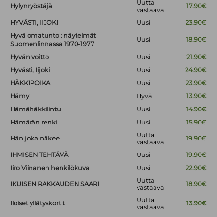
Uutta
Hylynryöstäjä
17.90€
vastaava
HYVÄSTI, IIJOKI
Uusi
23.90€
Hyvä omatunto : näytelmät
Uusi
18.90€
Suomenlinnassa 1970-1977
Hyvän voitto
Uusi
21.90€
Hyvästi, Iijoki
Uusi
24.90€
HÄKKIPOIKA
Uusi
23.90€
Hämy
Hyvä
13.90€
Hämähäkkilintu
Uusi
14.90€
Hämärän renki
Uusi
15.90€
Uutta
Hän joka näkee
19.90€
vastaava
IHMISEN TEHTÄVÄ
Uusi
19.90€
Iiro Viinanen henkilökuva
Uusi
22.90€
Uutta
IKUISEN RAKKAUDEN SAARI
18.90€
vastaava
Uutta
Iloiset yllätyskortit
13.90€
vastaava