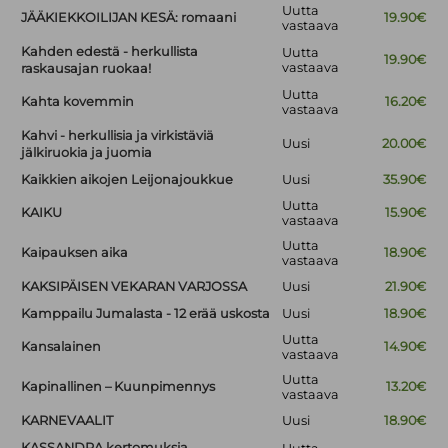
Uutta
JÄÄKIEKKOILIJAN KESÄ: romaani
19.90€
vastaava
Kahden edestä - herkullista
Uutta
19.90€
vastaava
raskausajan ruokaa!
Uutta
Kahta kovemmin
16.20€
vastaava
Kahvi - herkullisia ja virkistäviä
Uusi
20.00€
jälkiruokia ja juomia
Kaikkien aikojen Leijonajoukkue
Uusi
35.90€
Uutta
KAIKU
15.90€
vastaava
Uutta
Kaipauksen aika
18.90€
vastaava
KAKSIPÄISEN VEKARAN VARJOSSA
Uusi
21.90€
Kamppailu Jumalasta - 12 erää uskosta
Uusi
18.90€
Uutta
Kansalainen
14.90€
vastaava
Uutta
Kapinallinen – Kuunpimennys
13.20€
vastaava
KARNEVAALIT
Uusi
18.90€
KASSANDRA kertomuksia