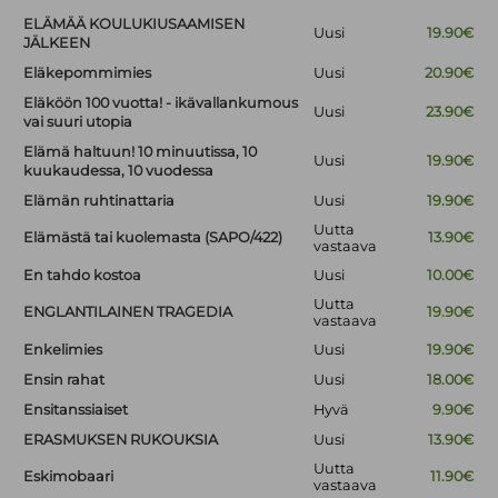
ELÄMÄÄ KOULUKIUSAAMISEN
Uusi
19.90€
JÄLKEEN
Eläkepommimies
Uusi
20.90€
Eläköön 100 vuotta! - ikävallankumous
Uusi
23.90€
vai suuri utopia
Elämä haltuun! 10 minuutissa, 10
Uusi
19.90€
kuukaudessa, 10 vuodessa
Elämän ruhtinattaria
Uusi
19.90€
Uutta
Elämästä tai kuolemasta (SAPO/422)
13.90€
vastaava
En tahdo kostoa
Uusi
10.00€
Uutta
ENGLANTILAINEN TRAGEDIA
19.90€
vastaava
Enkelimies
Uusi
19.90€
Ensin rahat
Uusi
18.00€
Ensitanssiaiset
Hyvä
9.90€
ERASMUKSEN RUKOUKSIA
Uusi
13.90€
Uutta
Eskimobaari
11.90€
vastaava