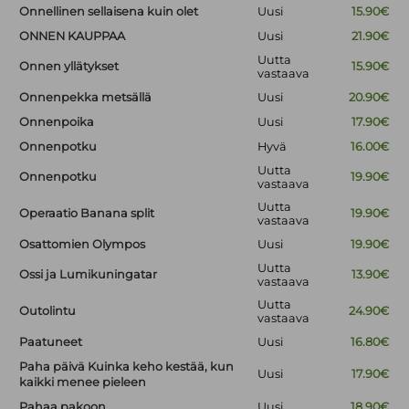
Onnellinen sellaisena kuin olet
Uusi
15.90€
ONNEN KAUPPAA
Uusi
21.90€
Uutta
Onnen yllätykset
15.90€
vastaava
Onnenpekka metsällä
Uusi
20.90€
Onnenpoika
Uusi
17.90€
Onnenpotku
Hyvä
16.00€
Uutta
Onnenpotku
19.90€
vastaava
Uutta
Operaatio Banana split
19.90€
vastaava
Osattomien Olympos
Uusi
19.90€
Uutta
Ossi ja Lumikuningatar
13.90€
vastaava
Uutta
Outolintu
24.90€
vastaava
Paatuneet
Uusi
16.80€
Paha päivä Kuinka keho kestää, kun
Uusi
17.90€
kaikki menee pieleen
Pahaa pakoon
Uusi
18.90€