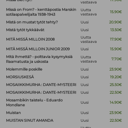
vastaava
Missä on From? - kenttäpostia Marskin
Uutta
15.90€
vastaava
sotilaspalvelijalta 1938-1943
Mistä on mustat tytöt tehty?
Uusi
20.90€
Mistä tytöt tykkäävät
Uusi
13.50€
Uutta
MITÄ MISSÄ MILLOIN 2008
17.90€
vastaava
MITÄ MISSÄ MILLOIN JUNIOR 2009
Uusi
15.90€
Mitä ihmettä? - polttavia kysymyksiä
Uutta
7.70€
vastaava
Raamatusta ja uskosta
Molemmille poskille
Uusi
23.90€
MORSIUSKESÄ
Uusi
19.20€
MOSAIIKKIMURHA : DANTE-MYSTEERI
Uusi
25.50€
MOSAIIKKIMURHA : DANTE-MYSTEERI
Uusi
22.50€
Mosambikin taistelu - Eduardo
Uusi
14.90€
Mondlane
Muistan
Uusi
23.90€
MUISTAN SINUT AMANDA
Uusi
22.50€
Uutta