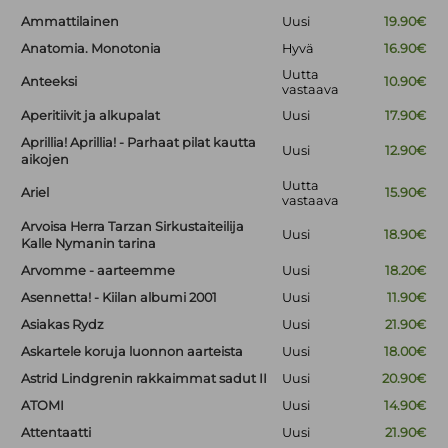
Ammattilainen
Uusi
19.90€
Anatomia. Monotonia
Hyvä
16.90€
Uutta
Anteeksi
10.90€
vastaava
Aperitiivit ja alkupalat
Uusi
17.90€
Aprillia! Aprillia! - Parhaat pilat kautta
Uusi
12.90€
aikojen
Uutta
Ariel
15.90€
vastaava
Arvoisa Herra Tarzan Sirkustaiteilija
Uusi
18.90€
Kalle Nymanin tarina
Arvomme - aarteemme
Uusi
18.20€
Asennetta! - Kiilan albumi 2001
Uusi
11.90€
Asiakas Rydz
Uusi
21.90€
Askartele koruja luonnon aarteista
Uusi
18.00€
Astrid Lindgrenin rakkaimmat sadut II
Uusi
20.90€
ATOMI
Uusi
14.90€
Attentaatti
Uusi
21.90€