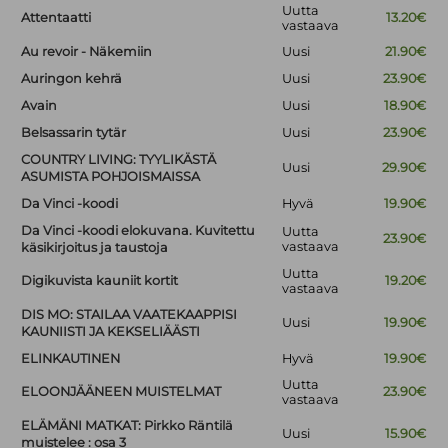
Uutta
Attentaatti
13.20€
vastaava
Au revoir - Näkemiin
Uusi
21.90€
Auringon kehrä
Uusi
23.90€
Avain
Uusi
18.90€
Belsassarin tytär
Uusi
23.90€
COUNTRY LIVING: TYYLIKÄSTÄ
Uusi
29.90€
ASUMISTA POHJOISMAISSA
Da Vinci -koodi
Hyvä
19.90€
Da Vinci -koodi elokuvana. Kuvitettu
Uutta
23.90€
vastaava
käsikirjoitus ja taustoja
Uutta
Digikuvista kauniit kortit
19.20€
vastaava
DIS MO: STAILAA VAATEKAAPPISI
Uusi
19.90€
KAUNIISTI JA KEKSELIÄÄSTI
ELINKAUTINEN
Hyvä
19.90€
Uutta
ELOONJÄÄNEEN MUISTELMAT
23.90€
vastaava
ELÄMÄNI MATKAT: Pirkko Räntilä
Uusi
15.90€
muistelee : osa 3