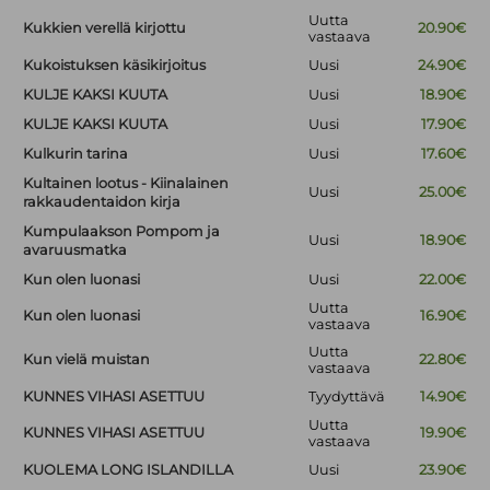
Uutta
Kukkien verellä kirjottu
20.90€
vastaava
Kukoistuksen käsikirjoitus
Uusi
24.90€
KULJE KAKSI KUUTA
Uusi
18.90€
KULJE KAKSI KUUTA
Uusi
17.90€
Kulkurin tarina
Uusi
17.60€
Kultainen lootus - Kiinalainen
Uusi
25.00€
rakkaudentaidon kirja
Kumpulaakson Pompom ja
Uusi
18.90€
avaruusmatka
Kun olen luonasi
Uusi
22.00€
Uutta
Kun olen luonasi
16.90€
vastaava
Uutta
Kun vielä muistan
22.80€
vastaava
KUNNES VIHASI ASETTUU
Tyydyttävä
14.90€
Uutta
KUNNES VIHASI ASETTUU
19.90€
vastaava
KUOLEMA LONG ISLANDILLA
Uusi
23.90€