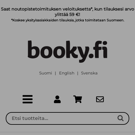
Siirry pääsisältöön
Saat noutopistetoimituksen veloituksetta*, kun tilauksesi arvo
ylittää 59 €!
*Koskee yksityisasiakkaiden tilauksia, jotka toimitetaan Suomeen.
Suomi
English
Svenska
|
|