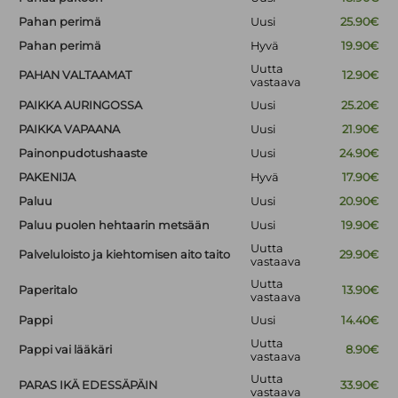
Pahan perimä
Uusi
25.90€
Pahan perimä
Hyvä
19.90€
Uutta
PAHAN VALTAAMAT
12.90€
vastaava
PAIKKA AURINGOSSA
Uusi
25.20€
PAIKKA VAPAANA
Uusi
21.90€
Painonpudotushaaste
Uusi
24.90€
PAKENIJA
Hyvä
17.90€
Paluu
Uusi
20.90€
Paluu puolen hehtaarin metsään
Uusi
19.90€
Uutta
Palveluloisto ja kiehtomisen aito taito
29.90€
vastaava
Uutta
Paperitalo
13.90€
vastaava
Pappi
Uusi
14.40€
Uutta
Pappi vai lääkäri
8.90€
vastaava
Uutta
PARAS IKÄ EDESSÄPÄIN
33.90€
vastaava