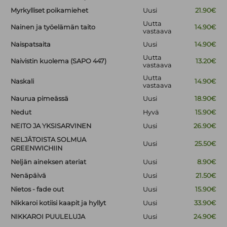
Myrkylliset poikamiehet
Uusi
21.90€
Uutta
Nainen ja työelämän taito
14.90€
vastaava
Naispatsaita
Uusi
14.90€
Uutta
Naivistin kuolema (SAPO 447)
13.20€
vastaava
Uutta
Naskali
14.90€
vastaava
Naurua pimeässä
Uusi
18.90€
Nedut
Hyvä
15.90€
NEITO JA YKSISARVINEN
Uusi
26.90€
NELJÄTOISTA SOLMUA
Uusi
25.50€
GREENWICHIIN
Neljän aineksen ateriat
Uusi
8.90€
Nenäpäivä
Uusi
21.50€
Nietos - fade out
Uusi
15.90€
Nikkaroi kotiisi kaapit ja hyllyt
Uusi
33.90€
NIKKAROI PUULELUJA
Uusi
24.90€