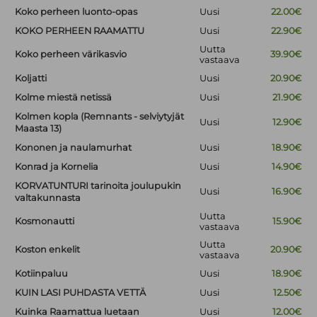
Koko perheen luonto-opas
Uusi
22.00€
KOKO PERHEEN RAAMATTU
Uusi
22.90€
Uutta
Koko perheen värikasvio
39.90€
vastaava
Koljatti
Uusi
20.90€
Kolme miestä netissä
Uusi
21.90€
Kolmen kopla (Remnants - selviytyjät
Uusi
12.90€
Maasta 13)
Kononen ja naulamurhat
Uusi
18.90€
Konrad ja Kornelia
Uusi
14.90€
KORVATUNTURI tarinoita joulupukin
Uusi
16.90€
valtakunnasta
Uutta
Kosmonautti
15.90€
vastaava
Uutta
Koston enkelit
20.90€
vastaava
Kotiinpaluu
Uusi
18.90€
KUIN LASI PUHDASTA VETTÄ
Uusi
12.50€
Kuinka Raamattua luetaan
Uusi
12.00€