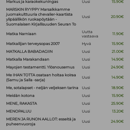
Markus ja karaokekuningas
Uusi
15.90€
MARSKIN RYYPPY Marsalkkamme
juomakulttuuria chevalier-kaartista
Uusi
20.90€
ylipäällikön ruokapöytään -
Suomalaisen Kirjallisuuden Seuran To
Uutta
Matka Narniaan
11.90€
vastaava
Matkailijan terveysopas 2007
Hyvä
15.90€
MATKALLA BABADAGIIN
Uusi
21.00€
Matkalla Marakandaan
Uusi
14.90€
Mayojen testamentti. Ylösnousemus
Uusi
24.90€
Me IHAN TOTTA osataan hoitaa koiraa
Uusi
14.90€
(Samu ja Salla -sarja)
Me, sotalapset - neljän veljeksen tarina
Uusi
18.90€
Meidän kotona
Uusi
15.90€
MENE, RAKASTA
Uusi
25.90€
MENOPALUU
Uusi
13.20€
MEREN JA RUNON AALLOT: esseitä ja
Uusi
24.90€
puheenvuoroja