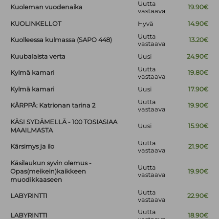
Uutta
Kuoleman vuodenaika
19.90€
vastaava
KUOLINKELLOT
Hyvä
14.90€
Uutta
Kuolleessa kulmassa (SAPO 448)
13.20€
vastaava
Kuubalaista verta
Uusi
24.90€
Uutta
Kylmä kamari
19.80€
vastaava
Kylmä kamari
Uusi
17.90€
Uutta
KÄRPPÄ: Katrionan tarina 2
19.90€
vastaava
KÄSI SYDÄMELLÄ - 100 TOSIASIAA
Uusi
15.90€
MAAILMASTA
Uutta
Kärsimys ja ilo
21.90€
vastaava
Käsilaukun syvin olemus -
Uutta
Opas(meikein)kaikkeen
19.90€
vastaava
muodikkaaseen
Uutta
LABYRINTTI
22.90€
vastaava
Uutta
LABYRINTTI
18.90€