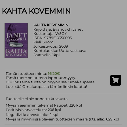
KAHTA KOVEMMIN
KAHTA KOVEMMIN
Kirjoittaja: Evanovich Janet
Kustantaja: WSOY
ISBN: 9789510350003
Kieli: Suomi
Julkaisuvuosi: 2009
Kuntoluokka: Uutta vastaava
Saatavilla: 1kpl
Tämän tuotteen hinta:
16.20€
Tämä tuote on uutena loppuunmyyty.
HUOM! Tämä tuote on myynnissä Omakaupassa
Lue lisää Omakaupasta
tämän linkin
kautta!
Tuotteelle ei ole annettu kuvausta.
Myyjän aiemmin tekemät kaupat: 320 kpl
Positiivisia arvosteluita:
206 kpl
Negatiivisia arvosteluita:
1 kpl
Myyjällä myynnissä olevien tuotteiden määrä (kts. alla): 629 kpl