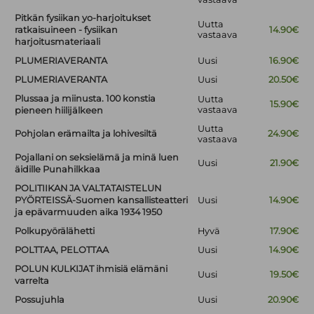
Pitkän fysiikan yo-harjoitukset
Uutta
ratkaisuineen - fysiikan
14.90€
vastaava
harjoitusmateriaali
PLUMERIAVERANTA
Uusi
16.90€
PLUMERIAVERANTA
Uusi
20.50€
Plussaa ja miinusta. 100 konstia
Uutta
15.90€
vastaava
pieneen hiilijälkeen
Uutta
Pohjolan erämailta ja lohivesiltä
24.90€
vastaava
Pojallani on seksielämä ja minä luen
Uusi
21.90€
äidille Punahilkkaa
POLITIIKAN JA VALTATAISTELUN
PYÖRTEISSÄ-Suomen kansallisteatteri
Uusi
14.90€
ja epävarmuuden aika 1934 1950
Polkupyörälähetti
Hyvä
17.90€
POLTTAA, PELOTTAA
Uusi
14.90€
POLUN KULKIJAT ihmisiä elämäni
Uusi
19.50€
varrelta
Possujuhla
Uusi
20.90€