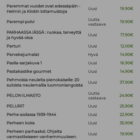
Paremmat vuodet ovat edessäpäin -
Uusi
19.90€
Helmin ja Kirstin lottamuistoja
Uutta
Parempi polvi
19.90€
vastaava
PARHAASSA IÄSSÄ : ruokaa, terveyttä
Uusi
17.90€
ja hyvää oloa
Parturi
Uusi
12.00€
Parvekejumalat
Hyvä
14.90€
Pasila-sarjakuva 1
Uusi
16.90€
Pastakastike gourmet
Uusi
14.90€
Pehmoisia neuleita pienokaiselle: 20
Uusi
37.90€
suloista neulemallia luonnonlangoista
Uutta
PELON ILMASTO
24.90€
vastaava
PELURIT
Uusi
25.90€
Perhe sodassa 1939-1944
Uusi
22.90€
Perheen koira
Uusi
35.90€
Perheen parhaaksi. Ohjeita
Uusi
19.90€
varmaotteiseen vanhemmuuteen.