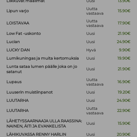
Liikkuvat maailmat
Uusi
13.90€
Uutta
Lipun varjo
15.90€
vastaava
Uutta
LOISTAVAA
17.90€
vastaava
Low Fat -uskonto
Uusi
21.90€
Lucian
Uusi
24.90€
LUCKY DAN
Hyvä
9.90€
Lumikuningas ja muita kertomuksia
Uusi
19.90€
Lunta sataa lumen päälle joka on jo
Uusi
21.90€
satanut
Uutta
Lupaus
16.90€
vastaava
Luuserin muistiinpanot
Uusi
19.20€
LUUTARHA
Uusi
24.90€
Uutta
LUUTARHA
22.90€
vastaava
LÄHETYSSAARNAAJA ULLA RAASSINA:
Uusi
15.90€
NAINEN, ÄITI JA EVANKELISTA
LÄHIKUVASSA RENNY HARLIN
Uusi
20.90€