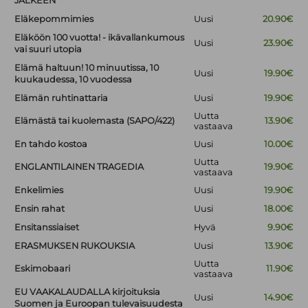
JÄLKEEN
Eläkepommimies
Uusi
20.90€
Eläköön 100 vuotta! - ikävallankumous
Uusi
23.90€
vai suuri utopia
Elämä haltuun! 10 minuutissa, 10
Uusi
19.90€
kuukaudessa, 10 vuodessa
Elämän ruhtinattaria
Uusi
19.90€
Uutta
Elämästä tai kuolemasta (SAPO/422)
13.90€
vastaava
En tahdo kostoa
Uusi
10.00€
Uutta
ENGLANTILAINEN TRAGEDIA
19.90€
vastaava
Enkelimies
Uusi
19.90€
Ensin rahat
Uusi
18.00€
Ensitanssiaiset
Hyvä
9.90€
ERASMUKSEN RUKOUKSIA
Uusi
13.90€
Uutta
Eskimobaari
11.90€
vastaava
EU VAAKALAUDALLA kirjoituksia
Uusi
14.90€
Suomen ja Euroopan tulevaisuudesta