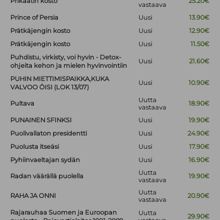
Prikaatin kosto
25.20€
vastaava
Prince of Persia
Uusi
13.90€
Prätkäjengin kosto
Uusi
12.90€
Prätkäjengin kosto
Uusi
11.50€
Puhdistu, virkisty, voi hyvin - Detox-
Uusi
21.60€
ohjeita kehon ja mielen hyvinvointiin
PUHIN MIETTIMISPAIKKA,KUKA
Uusi
10.90€
VALVOO ÖISI (LOK 13/07)
Uutta
Pultava
18.90€
vastaava
PUNAINEN SFINKSI
Uusi
19.90€
Puolivallaton presidentti
Uusi
24.90€
Puolusta itseäsi
Uusi
17.90€
Pyhiinvaeltajan sydän
Uusi
16.90€
Uutta
Radan väärällä puolella
19.90€
vastaava
Uutta
RAHA JA ONNI
20.90€
vastaava
Rajarauhaa Suomen ja Euroopan
Uutta
29.90€