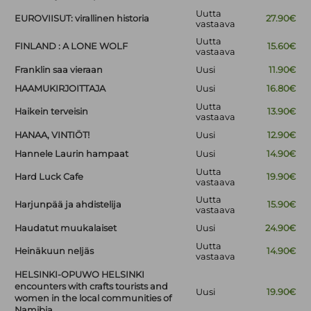
Uutta
EUROVIISUT: virallinen historia
27.90€
vastaava
Uutta
FINLAND : A LONE WOLF
15.60€
vastaava
Franklin saa vieraan
Uusi
11.90€
HAAMUKIRJOITTAJA
Uusi
16.80€
Uutta
Haikein terveisin
13.90€
vastaava
HANAA, VINTIÖT!
Uusi
12.90€
Hannele Laurin hampaat
Uusi
14.90€
Uutta
Hard Luck Cafe
19.90€
vastaava
Uutta
Harjunpää ja ahdistelija
15.90€
vastaava
Haudatut muukalaiset
Uusi
24.90€
Uutta
Heinäkuun neljäs
14.90€
vastaava
HELSINKI-OPUWO HELSINKI
encounters with crafts tourists and
Uusi
19.90€
women in the local communities of
Namibia