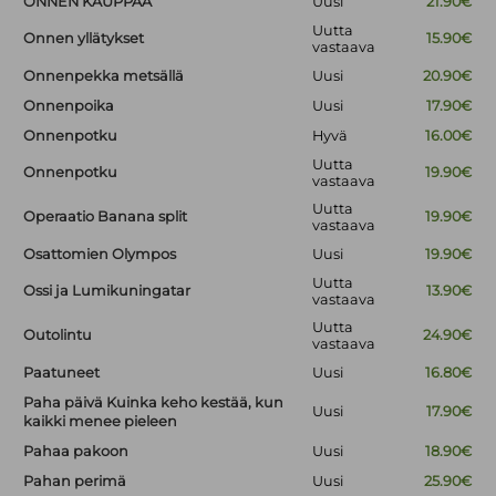
ONNEN KAUPPAA
Uusi
21.90€
Uutta
Onnen yllätykset
15.90€
vastaava
Onnenpekka metsällä
Uusi
20.90€
Onnenpoika
Uusi
17.90€
Onnenpotku
Hyvä
16.00€
Uutta
Onnenpotku
19.90€
vastaava
Uutta
Operaatio Banana split
19.90€
vastaava
Osattomien Olympos
Uusi
19.90€
Uutta
Ossi ja Lumikuningatar
13.90€
vastaava
Uutta
Outolintu
24.90€
vastaava
Paatuneet
Uusi
16.80€
Paha päivä Kuinka keho kestää, kun
Uusi
17.90€
kaikki menee pieleen
Pahaa pakoon
Uusi
18.90€
Pahan perimä
Uusi
25.90€