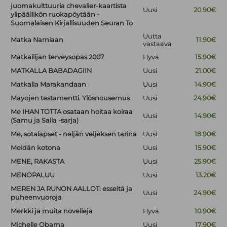
juomakulttuuria chevalier-kaartista
Uusi
20.90€
ylipäällikön ruokapöytään -
Suomalaisen Kirjallisuuden Seuran To
Uutta
Matka Narniaan
11.90€
vastaava
Matkailijan terveysopas 2007
Hyvä
15.90€
MATKALLA BABADAGIIN
Uusi
21.00€
Matkalla Marakandaan
Uusi
14.90€
Mayojen testamentti. Ylösnousemus
Uusi
24.90€
Me IHAN TOTTA osataan hoitaa koiraa
Uusi
14.90€
(Samu ja Salla -sarja)
Me, sotalapset - neljän veljeksen tarina
Uusi
18.90€
Meidän kotona
Uusi
15.90€
MENE, RAKASTA
Uusi
25.90€
MENOPALUU
Uusi
13.20€
MEREN JA RUNON AALLOT: esseitä ja
Uusi
24.90€
puheenvuoroja
Merkki ja muita novelleja
Hyvä
10.90€
Michelle Obama
Uusi
17.90€