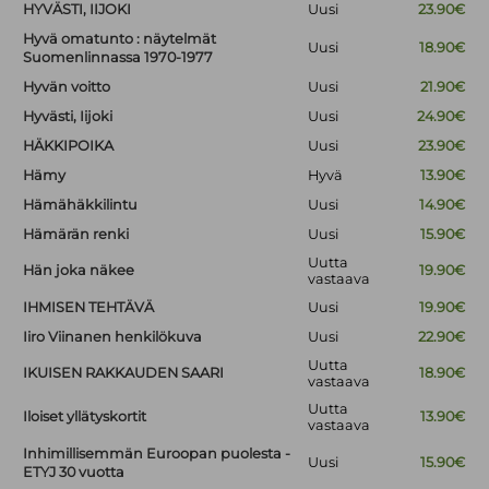
HYVÄSTI, IIJOKI
Uusi
23.90€
Hyvä omatunto : näytelmät
Uusi
18.90€
Suomenlinnassa 1970-1977
Hyvän voitto
Uusi
21.90€
Hyvästi, Iijoki
Uusi
24.90€
HÄKKIPOIKA
Uusi
23.90€
Hämy
Hyvä
13.90€
Hämähäkkilintu
Uusi
14.90€
Hämärän renki
Uusi
15.90€
Uutta
Hän joka näkee
19.90€
vastaava
IHMISEN TEHTÄVÄ
Uusi
19.90€
Iiro Viinanen henkilökuva
Uusi
22.90€
Uutta
IKUISEN RAKKAUDEN SAARI
18.90€
vastaava
Uutta
Iloiset yllätyskortit
13.90€
vastaava
Inhimillisemmän Euroopan puolesta -
Uusi
15.90€
ETYJ 30 vuotta