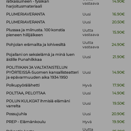
ratkaisuineen - fysiikan
14.90€
vastaava
harjoitusmateriaali
PLUMERIAVERANTA
Uusi
16.90€
PLUMERIAVERANTA
Uusi
20.50€
Plussaa ja miinusta. 100 konstia
Uutta
15.90€
vastaava
pieneen hiilijälkeen
Uutta
Pohjolan erämailta ja lohivesiltä
24.90€
vastaava
Pojallani on seksielämä ja minä luen
Uusi
21.90€
äidille Punahilkkaa
POLITIIKAN JA VALTATAISTELUN
PYÖRTEISSÄ-Suomen kansallisteatteri
Uusi
14.90€
ja epävarmuuden aika 1934 1950
Polkupyörälähetti
Hyvä
17.90€
POLTTAA, PELOTTAA
Uusi
14.90€
POLUN KULKIJAT ihmisiä elämäni
Uusi
19.50€
varrelta
Possujuhla
Uusi
20.90€
PREP - Elämänkoulu
Hyvä
19.90€
Uutta