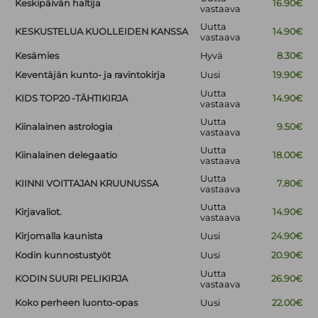
Keskipäivän haltija
16.90€
vastaava
Uutta
KESKUSTELUA KUOLLEIDEN KANSSA
14.90€
vastaava
Kesämies
Hyvä
8.30€
Keventäjän kunto- ja ravintokirja
Uusi
19.90€
Uutta
KIDS TOP20 -TÄHTIKIRJA
14.90€
vastaava
Uutta
Kiinalainen astrologia
9.50€
vastaava
Uutta
Kiinalainen delegaatio
18.00€
vastaava
Uutta
KIINNI VOITTAJAN KRUUNUSSA
7.80€
vastaava
Uutta
Kirjavaliot.
14.90€
vastaava
Kirjomalla kaunista
Uusi
24.90€
Kodin kunnostustyöt
Uusi
20.90€
Uutta
KODIN SUURI PELIKIRJA
26.90€
vastaava
Koko perheen luonto-opas
Uusi
22.00€