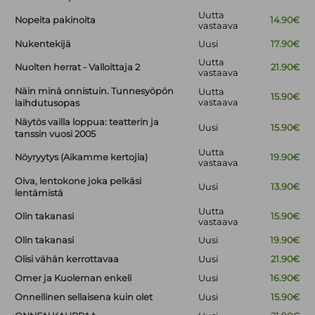
Uutta
Nopeita pakinoita
14.90€
vastaava
Nukentekijä
Uusi
17.90€
Uutta
Nuolten herrat - Valloittaja 2
21.90€
vastaava
Näin minä onnistuin. Tunnesyöpön
Uutta
15.90€
vastaava
laihdutusopas
Näytös vailla loppua: teatterin ja
Uusi
15.90€
tanssin vuosi 2005
Uutta
Nöyryytys (Aikamme kertojia)
19.90€
vastaava
Oiva, lentokone joka pelkäsi
Uusi
13.90€
lentämistä
Uutta
Olin takanasi
15.90€
vastaava
Olin takanasi
Uusi
19.90€
Olisi vähän kerrottavaa
Uusi
21.90€
Omer ja Kuoleman enkeli
Uusi
16.90€
Onnellinen sellaisena kuin olet
Uusi
15.90€