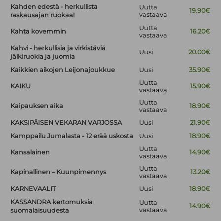
Kahden edestä - herkullista
Uutta
19.90€
vastaava
raskausajan ruokaa!
Uutta
Kahta kovemmin
16.20€
vastaava
Kahvi - herkullisia ja virkistäviä
Uusi
20.00€
jälkiruokia ja juomia
Kaikkien aikojen Leijonajoukkue
Uusi
35.90€
Uutta
KAIKU
15.90€
vastaava
Uutta
Kaipauksen aika
18.90€
vastaava
KAKSIPÄISEN VEKARAN VARJOSSA
Uusi
21.90€
Kamppailu Jumalasta - 12 erää uskosta
Uusi
18.90€
Uutta
Kansalainen
14.90€
vastaava
Uutta
Kapinallinen – Kuunpimennys
13.20€
vastaava
KARNEVAALIT
Uusi
18.90€
KASSANDRA kertomuksia
Uutta
14.90€
vastaava
suomalaisuudesta