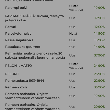
Uutta
Parempi polvi
19.90€
vastaava
PARHAASSA IÄSSÄ : ruokaa, terveyttä
Uusi
17.90€
ja hyvää oloa
Parturi
Uusi
12.00€
Parvekejumalat
Hyvä
14.90€
Pasila-sarjakuva 1
Uusi
16.90€
Pastakastike gourmet
Uusi
14.90€
Pehmoisia neuleita pienokaiselle: 20
Uusi
37.90€
suloista neulemallia luonnonlangoista
Uutta
PELON ILMASTO
24.90€
vastaava
PELURIT
Uusi
25.90€
Perhe sodassa 1939-1944
Uusi
22.90€
Perheen koira
Uusi
35.90€
Perheen parhaaksi. Ohjeita
Uusi
19.90€
varmaotteiseen vanhemmuuteen.
Perheen parhaaksi. Ohjeita
Uusi
20.90€
varmaotteiseen vanhemmuuteen.