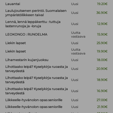
Lauantai
Uusi
19.20€
Laulujoutsenen perintö. Suomalaisen
Uusi
36.90€
ympäristöliikkeen taival
Lennä, lennä leppäkerttu : tuttuja
Uusi
12.90€
lastenrunoja ja -loruja
Uutta
LEOKONGO : RUNOELMA
15.90€
vastaava
Liekin lapset
Uusi
25.90€
Uutta
Liekin lapset
19.90€
vastaava
Lihamestarin kujanjuoksu
Uusi
18.00€
Lihottaako leipä? Kyselykirja ruoasta ja
Uusi
20.90€
terveydestä
Lihottaako leipä? Kyselykirja ruoasta ja
Uusi
18.90€
terveydestä
Lihottaako leipä? Kyselykirja ruoasta ja
Uusi
16.90€
terveydestä
Liikkeelle-hyvänolon opas seniorille
Uusi
27.00€
Liikkeelle-hyvänolon opas seniorille
Uusi
21.90€