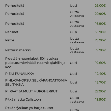
Perhesiteitä
Uusi
26.00€
Uutta
Perhesiteitä
20.90€
vastaava
Uutta
Perhesiteitä
16.90€
vastaava
Perilliset
Uusi
21.90€
Uutta
Petos
23.90€
vastaava
Uutta
Petturin merkki
19.90€
vastaava
Pidetään naamiaiset! 50 hauskaa
pukeutumisvinkkiä naamiaisjuhliin ja
Uusi
19.60€
kod
PIENI PUNAILKKA
Uusi
12.40€
PIHLAJANORSU: SELKÄRANGATTOMIA
Uusi
13.70€
SELITYKSIÄ
PIIRAAT JA MUUT MUROHERKUT
Uusi
27.90€
Uutta
Pitkä matka Callistoon
19.90€
vastaava
Pitkän fysiikan yo-harjoitukset
Uutta