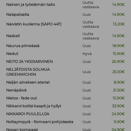
Uutta
Nainen ja työelämän taito
14.90€
vastaava
Naispatsaita
Uusi
14.90€
Uutta
Naivistin kuolema (SAPO 447)
13.20€
vastaava
Uutta
Naskali
14.90€
vastaava
Naurua pimeässä
Uusi
18.90€
Nedut
Hyvä
15.90€
NEITO JA YKSISARVINEN
Uusi
26.90€
NELJÄTOISTA SOLMUA
Uusi
25.50€
GREENWICHIIN
Neljän aineksen ateriat
Uusi
8.90€
Nenäpäivä
Uusi
21.50€
Nietos - fade out
Uusi
15.90€
Nikkaroi kotiisi kaapit ja hyllyt
Uusi
33.90€
NIKKAROI PUULELUJA
Uusi
24.90€
Noitaympyrä - Romaani pohjoisesta
Uusi
9.90€
Nooan kompassi
Uusi
24.90€