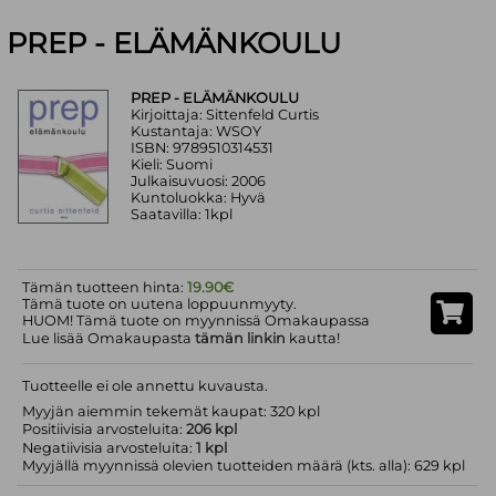
PREP - ELÄMÄNKOULU
PREP - ELÄMÄNKOULU
Kirjoittaja: Sittenfeld Curtis
Kustantaja: WSOY
ISBN: 9789510314531
Kieli: Suomi
Julkaisuvuosi: 2006
Kuntoluokka: Hyvä
Saatavilla: 1kpl
Tämän tuotteen hinta:
19.90€
Tämä tuote on uutena loppuunmyyty.
HUOM! Tämä tuote on myynnissä Omakaupassa
Lue lisää Omakaupasta
tämän linkin
kautta!
Tuotteelle ei ole annettu kuvausta.
Myyjän aiemmin tekemät kaupat: 320 kpl
Positiivisia arvosteluita:
206 kpl
Negatiivisia arvosteluita:
1 kpl
Myyjällä myynnissä olevien tuotteiden määrä (kts. alla): 629 kpl