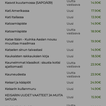
Uutta
Kasvot kuutamossa (SAPO/439)
14.90€
vastaava
Kati Amerikassa
Uusi
17.90€
Kati Italiassa
Uusi
13.90€
Katoamispiste
Uusi
14.90€
Uutta
Katoamispiste
18.90€
vastaava
Katse itään - Kuinka Aasian nousu
Uusi
19.90€
muuttaa maailmaa
Katselen sinun taivastasi
Uusi
14.90€
Kaukaisten rakkauksien kirja
Uusi
18.50€
Kauneimmat klassikot : sisusta kotisi
Uutta
23.90€
vastaava
ajattomasti
Uutta
Kauneudesta
23.90€
vastaava
Keisari ja kääpiöt
Uusi
24.90€
Keisarin kullanmuru
Uusi
14.90€
KEISARIN UUDET VAATTEET JA MUITA
Uusi
15.90€
SATUJA
Uutta