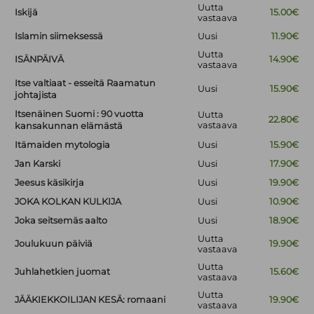
Uutta
Iskijä
15.00€
vastaava
Islamin siimeksessä
Uusi
11.90€
Uutta
ISÄNPÄIVÄ
14.90€
vastaava
Itse valtiaat - esseitä Raamatun
Uusi
15.90€
johtajista
Itsenäinen Suomi : 90 vuotta
Uutta
22.80€
vastaava
kansakunnan elämästä
Itämaiden mytologia
Uusi
15.90€
Jan Karski
Uusi
17.90€
Jeesus käsikirja
Uusi
19.90€
JOKA KOLKAN KULKIJA
Uusi
10.90€
Joka seitsemäs aalto
Uusi
18.90€
Uutta
Joulukuun päiviä
19.90€
vastaava
Uutta
Juhlahetkien juomat
15.60€
vastaava
Uutta
JÄÄKIEKKOILIJAN KESÄ: romaani
19.90€
vastaava