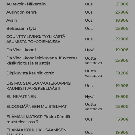
Au revoir - Näkemiin
Uusi
21.90€
Auringon kehrä
Uusi
23.90€
Avain
Uusi
18.90€
Belsassarin tytär
Uusi
23.90€
COUNTRY LIVING: TYYLIKÄSTÄ
Uusi
29.90€
ASUMISTA POHJOISMAISSA
Da Vinci -koodi
Hyvä
19.90€
Da Vinci -koodi elokuvana. Kuvitettu
Uutta
23.90€
vastaava
käsikirjoitus ja taustoja
Uutta
Digikuvista kauniit kortit
19.20€
vastaava
DIS MO: STAILAA VAATEKAAPPISI
Uusi
19.90€
KAUNIISTI JA KEKSELIÄÄSTI
ELINKAUTINEN
Hyvä
19.90€
Uutta
ELOONJÄÄNEEN MUISTELMAT
23.90€
vastaava
ELÄMÄNI MATKAT: Pirkko Räntilä
Uusi
15.90€
muistelee : osa 3
ELÄMÄÄ KOULUKIUSAAMISEN
Uusi
19.90€