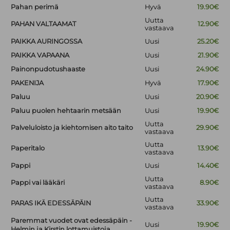
Pahan perimä
Hyvä
19.90€
Uutta
PAHAN VALTAAMAT
12.90€
vastaava
PAIKKA AURINGOSSA
Uusi
25.20€
PAIKKA VAPAANA
Uusi
21.90€
Painonpudotushaaste
Uusi
24.90€
PAKENIJA
Hyvä
17.90€
Paluu
Uusi
20.90€
Paluu puolen hehtaarin metsään
Uusi
19.90€
Uutta
Palveluloisto ja kiehtomisen aito taito
29.90€
vastaava
Uutta
Paperitalo
13.90€
vastaava
Pappi
Uusi
14.40€
Uutta
Pappi vai lääkäri
8.90€
vastaava
Uutta
PARAS IKÄ EDESSÄPÄIN
33.90€
vastaava
Paremmat vuodet ovat edessäpäin -
Uusi
19.90€
Helmin ja Kirstin lottamuistoja