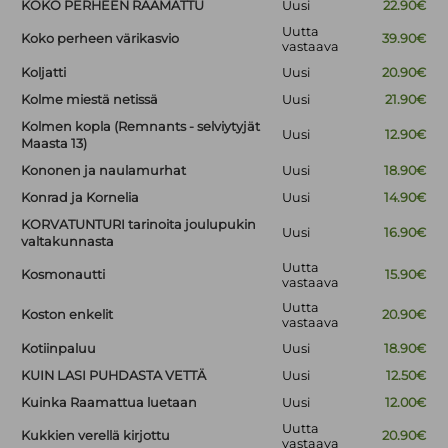
KOKO PERHEEN RAAMATTU
Uusi
22.90€
Uutta
Koko perheen värikasvio
39.90€
vastaava
Koljatti
Uusi
20.90€
Kolme miestä netissä
Uusi
21.90€
Kolmen kopla (Remnants - selviytyjät
Uusi
12.90€
Maasta 13)
Kononen ja naulamurhat
Uusi
18.90€
Konrad ja Kornelia
Uusi
14.90€
KORVATUNTURI tarinoita joulupukin
Uusi
16.90€
valtakunnasta
Uutta
Kosmonautti
15.90€
vastaava
Uutta
Koston enkelit
20.90€
vastaava
Kotiinpaluu
Uusi
18.90€
KUIN LASI PUHDASTA VETTÄ
Uusi
12.50€
Kuinka Raamattua luetaan
Uusi
12.00€
Uutta
Kukkien verellä kirjottu
20.90€
vastaava