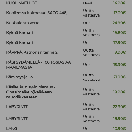
KUOLINKELLOT
Hyvä
14.90€
Uutta
Kuolleessa kulmassa (SAPO 448)
13.20€
vastaava
Kuubalaista verta
Uusi
24.90€
Uutta
Kylmä kamari
19.80€
vastaava
Kylmä kamari
Uusi
17.90€
Uutta
KÄRPPÄ: Katrionan tarina 2
19.90€
vastaava
KÄSI SYDÄMELLÄ - 100 TOSIASIAA
Uusi
15.90€
MAAILMASTA
Uutta
Kärsimys ja ilo
21.90€
vastaava
Käsilaukun syvin olemus -
Uutta
Opas(meikein)kaikkeen
19.90€
vastaava
muodikkaaseen
Uutta
LABYRINTTI
22.90€
vastaava
Uutta
LABYRINTTI
18.90€
vastaava
LANG
Uusi
10.90€