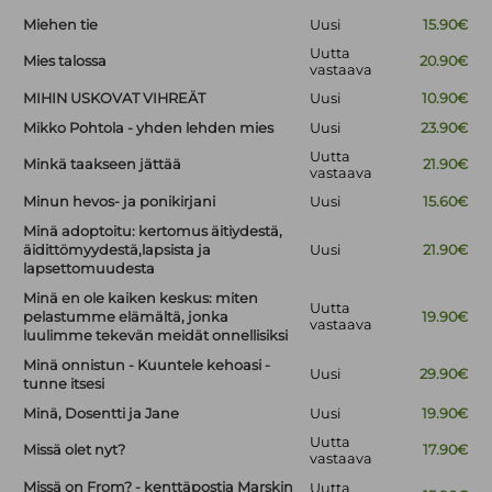
Miehen tie
Uusi
15.90€
Uutta
Mies talossa
20.90€
vastaava
MIHIN USKOVAT VIHREÄT
Uusi
10.90€
Mikko Pohtola - yhden lehden mies
Uusi
23.90€
Uutta
Minkä taakseen jättää
21.90€
vastaava
Minun hevos- ja ponikirjani
Uusi
15.60€
Minä adoptoitu: kertomus äitiydestä,
äidittömyydestä,lapsista ja
Uusi
21.90€
lapsettomuudesta
Minä en ole kaiken keskus: miten
Uutta
pelastumme elämältä, jonka
19.90€
vastaava
luulimme tekevän meidät onnellisiksi
Minä onnistun - Kuuntele kehoasi -
Uusi
29.90€
tunne itsesi
Minä, Dosentti ja Jane
Uusi
19.90€
Uutta
Missä olet nyt?
17.90€
vastaava
Missä on From? - kenttäpostia Marskin
Uutta