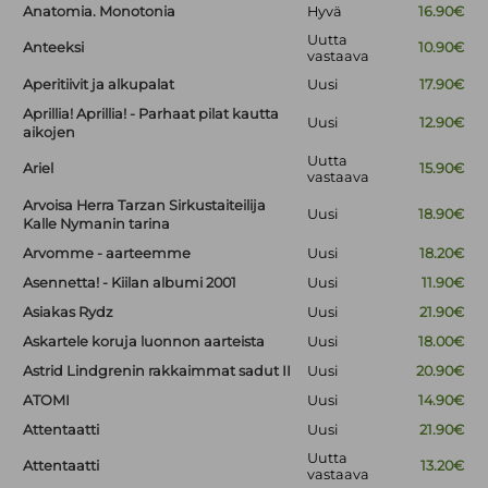
Anatomia. Monotonia
Hyvä
16.90€
Uutta
Anteeksi
10.90€
vastaava
Aperitiivit ja alkupalat
Uusi
17.90€
Aprillia! Aprillia! - Parhaat pilat kautta
Uusi
12.90€
aikojen
Uutta
Ariel
15.90€
vastaava
Arvoisa Herra Tarzan Sirkustaiteilija
Uusi
18.90€
Kalle Nymanin tarina
Arvomme - aarteemme
Uusi
18.20€
Asennetta! - Kiilan albumi 2001
Uusi
11.90€
Asiakas Rydz
Uusi
21.90€
Askartele koruja luonnon aarteista
Uusi
18.00€
Astrid Lindgrenin rakkaimmat sadut II
Uusi
20.90€
ATOMI
Uusi
14.90€
Attentaatti
Uusi
21.90€
Uutta
Attentaatti
13.20€
vastaava