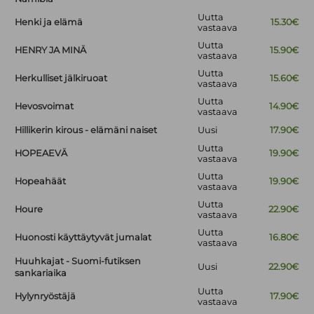
Uutta
Henki ja elämä
15.30€
vastaava
Uutta
HENRY JA MINÄ
15.90€
vastaava
Uutta
Herkulliset jälkiruoat
15.60€
vastaava
Uutta
Hevosvoimat
14.90€
vastaava
Hillikerin kirous - elämäni naiset
Uusi
17.90€
Uutta
HOPEAEVÄ
19.90€
vastaava
Uutta
Hopeahäät
19.90€
vastaava
Uutta
Houre
22.90€
vastaava
Uutta
Huonosti käyttäytyvät jumalat
16.80€
vastaava
Huuhkajat - Suomi-futiksen
Uusi
22.90€
sankariaika
Uutta
Hylynryöstäjä
17.90€
vastaava