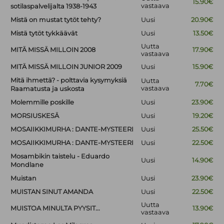
15.90€
vastaava
sotilaspalvelijalta 1938-1943
Mistä on mustat tytöt tehty?
Uusi
20.90€
Mistä tytöt tykkäävät
Uusi
13.50€
Uutta
MITÄ MISSÄ MILLOIN 2008
17.90€
vastaava
MITÄ MISSÄ MILLOIN JUNIOR 2009
Uusi
15.90€
Mitä ihmettä? - polttavia kysymyksiä
Uutta
7.70€
vastaava
Raamatusta ja uskosta
Molemmille poskille
Uusi
23.90€
MORSIUSKESÄ
Uusi
19.20€
MOSAIIKKIMURHA : DANTE-MYSTEERI
Uusi
25.50€
MOSAIIKKIMURHA : DANTE-MYSTEERI
Uusi
22.50€
Mosambikin taistelu - Eduardo
Uusi
14.90€
Mondlane
Muistan
Uusi
23.90€
MUISTAN SINUT AMANDA
Uusi
22.50€
Uutta
MUISTOA MINULTA PYYSIT...
13.90€
vastaava