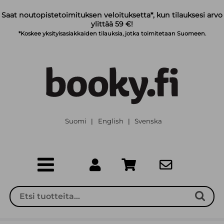
Siirry pääsisältöön
Saat noutopistetoimituksen veloituksetta*, kun tilauksesi arvo
ylittää 59 €!
*Koskee yksityisasiakkaiden tilauksia, jotka toimitetaan Suomeen.
Suomi
English
Svenska
|
|