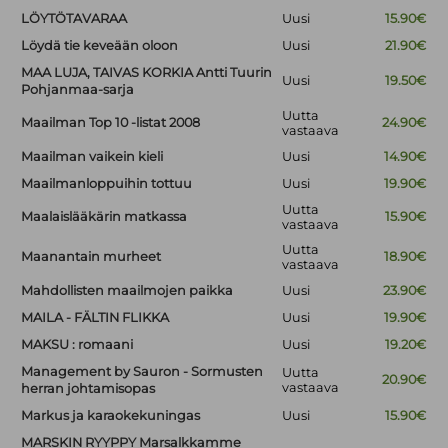
LÖYTÖTAVARAA
Uusi
15.90€
Löydä tie keveään oloon
Uusi
21.90€
MAA LUJA, TAIVAS KORKIA Antti Tuurin
Uusi
19.50€
Pohjanmaa-sarja
Uutta
Maailman Top 10 -listat 2008
24.90€
vastaava
Maailman vaikein kieli
Uusi
14.90€
Maailmanloppuihin tottuu
Uusi
19.90€
Uutta
Maalaislääkärin matkassa
15.90€
vastaava
Uutta
Maanantain murheet
18.90€
vastaava
Mahdollisten maailmojen paikka
Uusi
23.90€
MAILA - FÄLTIN FLIKKA
Uusi
19.90€
MAKSU : romaani
Uusi
19.20€
Management by Sauron - Sormusten
Uutta
20.90€
vastaava
herran johtamisopas
Markus ja karaokekuningas
Uusi
15.90€
MARSKIN RYYPPY Marsalkkamme