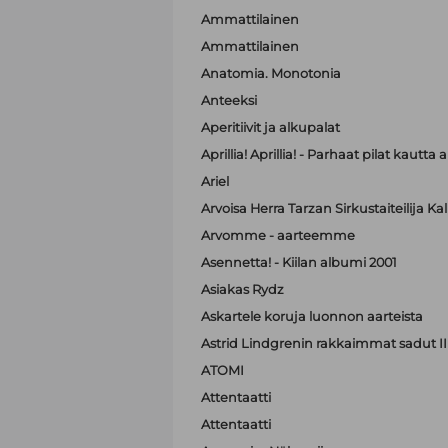
Ammattilainen
Ammattilainen
Anatomia. Monotonia
Anteeksi
Aperitiivit ja alkupalat
Aprillia! Aprillia! - Parhaat pilat kautta 
Ariel
Arvoisa Herra Tarzan Sirkustaiteilija K
Arvomme - aarteemme
Asennetta! - Kiilan albumi 2001
Asiakas Rydz
Askartele koruja luonnon aarteista
Astrid Lindgrenin rakkaimmat sadut II
ATOMI
Attentaatti
Attentaatti