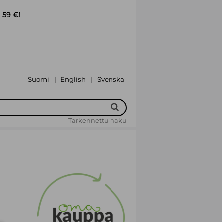
 59 €!
Suomi
English
Svenska
|
|
Tarkennettu haku