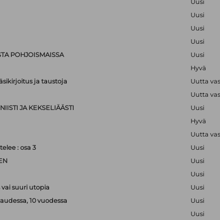
Uusi
Uusi
Uusi
Uusi
STA POHJOISMAISSA
Uusi
Hyvä
sikirjoitus ja taustoja
Uutta va
Uutta va
IISTI JA KEKSELIÄÄSTI
Uusi
Hyvä
Uutta va
lee : osa 3
Uusi
EN
Uusi
Uusi
vai suuri utopia
Uusi
kaudessa, 10 vuodessa
Uusi
Uusi