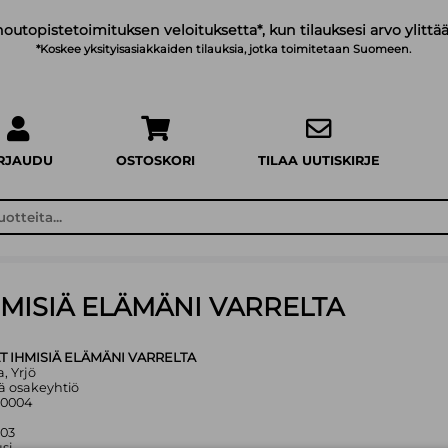
noutopistetoimituksen veloituksetta*, kun tilauksesi arvo ylittää
*Koskee yksityisasiakkaiden tilauksia, jotka toimitetaan Suomeen.
IRJAUDU
OSTOSKORI
TILAA UUTISKIRJE
HMISIÄ ELÄMÄNI VARRELTA
T IHMISIÄ ELÄMÄNI VARRELTA
a, Yrjö
ä osakeyhtiö
50004
003
si