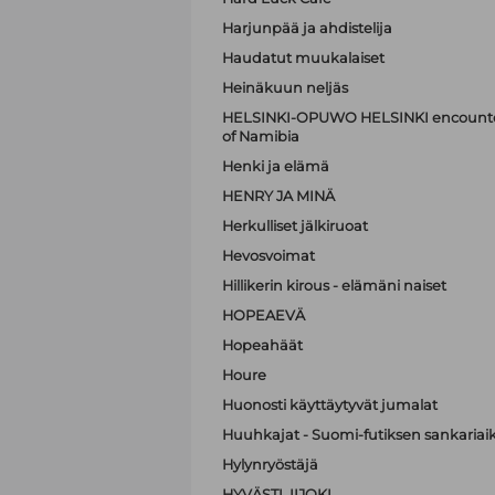
Harjunpää ja ahdistelija
Haudatut muukalaiset
Heinäkuun neljäs
HELSINKI-OPUWO HELSINKI encounters 
of Namibia
Henki ja elämä
HENRY JA MINÄ
Herkulliset jälkiruoat
Hevosvoimat
Hillikerin kirous - elämäni naiset
HOPEAEVÄ
Hopeahäät
Houre
Huonosti käyttäytyvät jumalat
Huuhkajat - Suomi-futiksen sankariai
Hylynryöstäjä
HYVÄSTI, IIJOKI