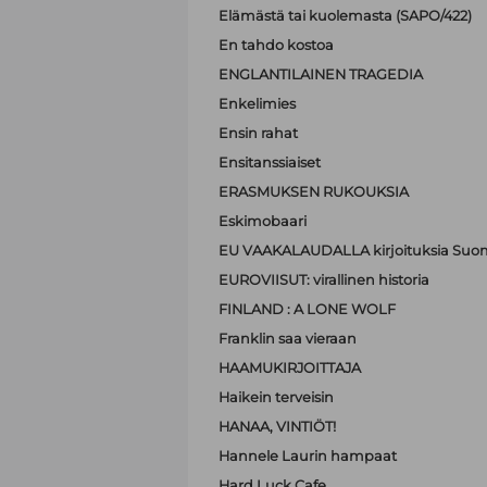
Elämästä tai kuolemasta (SAPO/422)
En tahdo kostoa
ENGLANTILAINEN TRAGEDIA
Enkelimies
Ensin rahat
Ensitanssiaiset
ERASMUKSEN RUKOUKSIA
Eskimobaari
EU VAAKALAUDALLA kirjoituksia Suom
EUROVIISUT: virallinen historia
FINLAND : A LONE WOLF
Franklin saa vieraan
HAAMUKIRJOITTAJA
Haikein terveisin
HANAA, VINTIÖT!
Hannele Laurin hampaat
Hard Luck Cafe