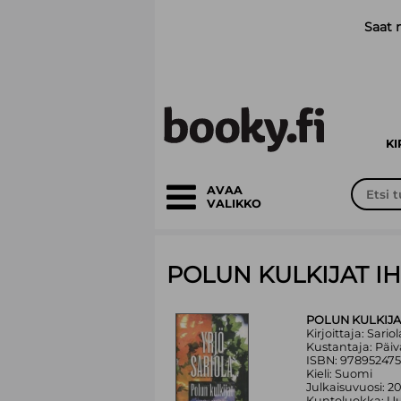
Siirry pääsisältöön
Saat 
K
AVAA
VALIKKO
POLUN KULKIJAT I
POLUN KULKIJA
Kirjoittaja: Sariol
Kustantaja: Päiv
ISBN: 97895247
Kieli: Suomi
Julkaisuvuosi: 2
Kuntoluokka: Uu