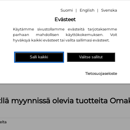
Suomi
English
Svenska
|
|
Evästeet
Käytämme sivustollamme evästeitä tarjotaksemme
parhaan mahdollisen käyttökokemuksen. Voit
hyväksyä kaikki evästeet tai valita sallimasi evästeet.
akaupassa
autta!
Salli kaikki
Valitse sallitut
kpl
Tietosuojaseloste
äärä (kts. alla): 629 kpl
:llä myynnissä olevia tuotteita Om
elta