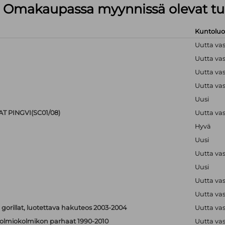
lä Omakaupassa myynnissä olevat tu
Kuntolu
Uutta va
Uutta va
Uutta va
Uutta va
Uusi
T PINGVI(SC01/08)
Uutta va
Hyvä
Uusi
Uutta va
Uusi
Uutta va
Uutta va
 gorillat, luotettava hakuteos 2003-2004
Uutta va
 - solmiokolmikon parhaat 1990-2010
Uutta va