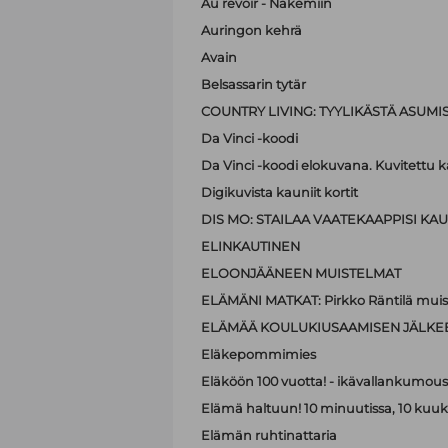
Au revoir - Näkemiin
Auringon kehrä
Avain
Belsassarin tytär
COUNTRY LIVING: TYYLIKÄSTÄ ASUMI
Da Vinci -koodi
Da Vinci -koodi elokuvana. Kuvitettu kä
Digikuvista kauniit kortit
DIS MO: STAILAA VAATEKAAPPISI KAUN
ELINKAUTINEN
ELOONJÄÄNEEN MUISTELMAT
ELÄMÄNI MATKAT: Pirkko Räntilä muiste
ELÄMÄÄ KOULUKIUSAAMISEN JÄLKE
Eläkepommimies
Eläköön 100 vuotta! - ikävallankumous 
Elämä haltuun! 10 minuutissa, 10 kuu
Elämän ruhtinattaria