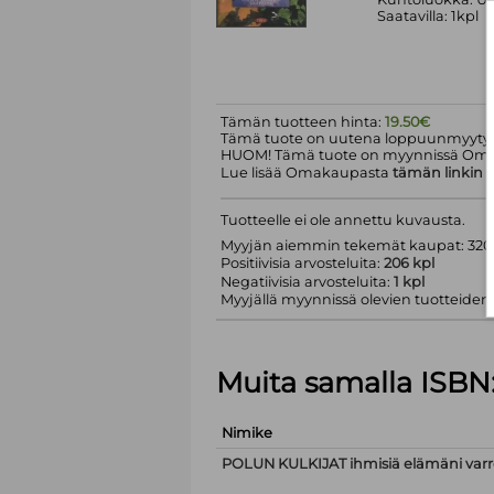
Saatavilla: 1kpl
Tämän tuotteen hinta:
19.50€
Tämä tuote on uutena loppuunmyyty.
HUOM! Tämä tuote on myynnissä Om
Lue lisää Omakaupasta
tämän linkin
k
Tuotteelle ei ole annettu kuvausta.
Myyjän aiemmin tekemät kaupat: 320 
Positiivisia arvosteluita:
206 kpl
Negatiivisia arvosteluita:
1 kpl
Myyjällä myynnissä olevien tuotteiden m
Muita samalla ISBN
Nimike
POLUN KULKIJAT ihmisiä elämäni varr