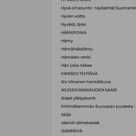
Hyvä omatunto : näytelmät Suomenli
Hyvän voitto
Hyvästi, Iijoki
HÄKKIPOIKA
Hämy
Hämähäkkilintu
Hämärän renki
Hän joka näkee
IHMISEN TEHTÄVÄ
Iiro Viinanen henkilökuva
IKUISEN RAKKAUDEN SAARI
Iloiset yllätyskortit
Inhimillisemmän Euroopan puolesta - 
Iskijä
Islamin siimeksessä
ISÄNPÄIVÄ