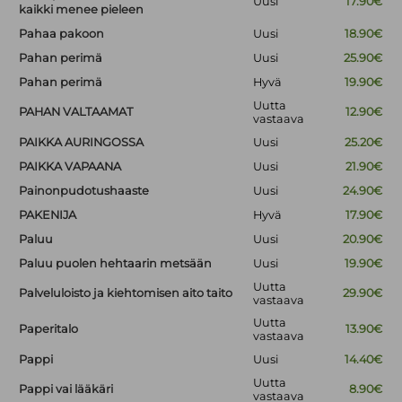
Uusi
17.90€
kaikki menee pieleen
Pahaa pakoon
Uusi
18.90€
Pahan perimä
Uusi
25.90€
Pahan perimä
Hyvä
19.90€
Uutta
PAHAN VALTAAMAT
12.90€
vastaava
PAIKKA AURINGOSSA
Uusi
25.20€
PAIKKA VAPAANA
Uusi
21.90€
Painonpudotushaaste
Uusi
24.90€
PAKENIJA
Hyvä
17.90€
Paluu
Uusi
20.90€
Paluu puolen hehtaarin metsään
Uusi
19.90€
Uutta
Palveluloisto ja kiehtomisen aito taito
29.90€
vastaava
Uutta
Paperitalo
13.90€
vastaava
Pappi
Uusi
14.40€
Uutta
Pappi vai lääkäri
8.90€
vastaava