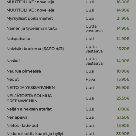
MUUTTOLIIKE : novelleja
Uusi
16.00€
MUUTTOLIIKE : novelleja
Uusi
14.90€
Myrkylliset poikamiehet
Uusi
21.90€
Uutta
Nainen ja työelämän taito
14.90€
vastaava
Naispatsaita
Uusi
14.90€
Uutta
Naivistin kuolema (SAPO 447)
13.20€
vastaava
Uutta
Naskali
14.90€
vastaava
Naurua pimeässä
Uusi
18.90€
Nedut
Hyvä
15.90€
NEITO JA YKSISARVINEN
Uusi
26.90€
NELJÄTOISTA SOLMUA
Uusi
25.50€
GREENWICHIIN
Neljän aineksen ateriat
Uusi
8.90€
Nenäpäivä
Uusi
21.50€
Nietos - fade out
Uusi
15.90€
Nikkaroi kotiisi kaapit ja hyllyt
Uusi
33.90€