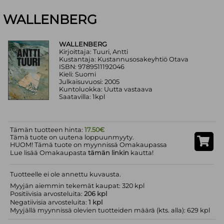
WALLENBERG
WALLENBERG
Kirjoittaja: Tuuri, Antti
Kustantaja: Kustannusosakeyhtiö Otava
ISBN: 9789511192046
Kieli: Suomi
Julkaisuvuosi: 2005
Kuntoluokka: Uutta vastaava
Saatavilla: 1kpl
Tämän tuotteen hinta:
17.50€
Tämä tuote on uutena loppuunmyyty.
HUOM! Tämä tuote on myynnissä Omakaupassa
Lue lisää Omakaupasta
tämän linkin
kautta!
Tuotteelle ei ole annettu kuvausta.
Myyjän aiemmin tekemät kaupat: 320 kpl
Positiivisia arvosteluita:
206 kpl
Negatiivisia arvosteluita:
1 kpl
Myyjällä myynnissä olevien tuotteiden määrä (kts. alla): 629 kpl