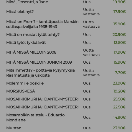
Minä, Dosentti ja Jane
Uusi
19.90€
Uutta
Missä olet nyt?
17.90€
vastaava
Missä on From? - kenttäpostia Marskin
Uutta
15.90€
vastaava
sotilaspalvelijalta 1938-1943
Mistä on mustat tytöt tehty?
Uusi
20.90€
Mistä tytöt tykkäävät
Uusi
13.50€
Uutta
MITÄ MISSÄ MILLOIN 2008
17.90€
vastaava
MITÄ MISSÄ MILLOIN JUNIOR 2009
Uusi
15.90€
Mitä ihmettä? - polttavia kysymyksiä
Uutta
7.70€
vastaava
Raamatusta ja uskosta
Molemmille poskille
Uusi
23.90€
MORSIUSKESÄ
Uusi
19.20€
MOSAIIKKIMURHA : DANTE-MYSTEERI
Uusi
25.50€
MOSAIIKKIMURHA : DANTE-MYSTEERI
Uusi
22.50€
Mosambikin taistelu - Eduardo
Uusi
14.90€
Mondlane
Muistan
Uusi
23.90€