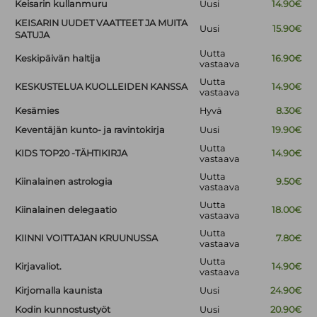
Keisarin kullanmuru
Uusi
14.90€
KEISARIN UUDET VAATTEET JA MUITA
Uusi
15.90€
SATUJA
Uutta
Keskipäivän haltija
16.90€
vastaava
Uutta
KESKUSTELUA KUOLLEIDEN KANSSA
14.90€
vastaava
Kesämies
Hyvä
8.30€
Keventäjän kunto- ja ravintokirja
Uusi
19.90€
Uutta
KIDS TOP20 -TÄHTIKIRJA
14.90€
vastaava
Uutta
Kiinalainen astrologia
9.50€
vastaava
Uutta
Kiinalainen delegaatio
18.00€
vastaava
Uutta
KIINNI VOITTAJAN KRUUNUSSA
7.80€
vastaava
Uutta
Kirjavaliot.
14.90€
vastaava
Kirjomalla kaunista
Uusi
24.90€
Kodin kunnostustyöt
Uusi
20.90€