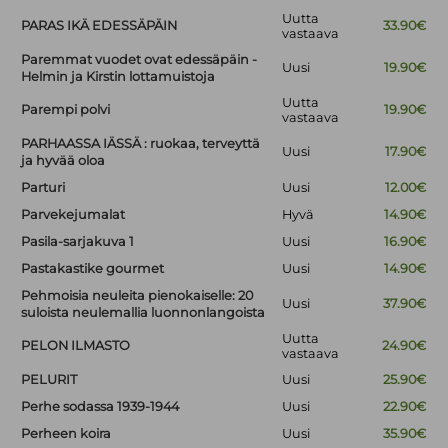
Uutta
PARAS IKÄ EDESSÄPÄIN
33.90€
vastaava
Paremmat vuodet ovat edessäpäin -
Uusi
19.90€
Helmin ja Kirstin lottamuistoja
Uutta
Parempi polvi
19.90€
vastaava
PARHAASSA IÄSSÄ : ruokaa, terveyttä
Uusi
17.90€
ja hyvää oloa
Parturi
Uusi
12.00€
Parvekejumalat
Hyvä
14.90€
Pasila-sarjakuva 1
Uusi
16.90€
Pastakastike gourmet
Uusi
14.90€
Pehmoisia neuleita pienokaiselle: 20
Uusi
37.90€
suloista neulemallia luonnonlangoista
Uutta
PELON ILMASTO
24.90€
vastaava
PELURIT
Uusi
25.90€
Perhe sodassa 1939-1944
Uusi
22.90€
Perheen koira
Uusi
35.90€