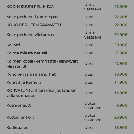
Uutta
KODIN SUURI PELIKIRJA
26.90€
vastaava
Koko perheen luonto-opas
Uusi
22.00€
KOKO PERHEEN RAAMATTU
Uusi
22.90€
Uutta
Koko perheen värikasvio
39.90€
vastaava
Koljatti
Uusi
20.90€
Kolme miestä netissä
Uusi
21.90€
Kolmen kopla (Remnants - selviytyjät
Uusi
12.90€
Maasta 13)
Kononen ja naulamurhat
Uusi
18.90€
Konrad ja Kornelia
Uusi
14.90€
KORVATUNTURI tarinoita joulupukin
Uusi
16.90€
valtakunnasta
Uutta
Kosmonautti
15.90€
vastaava
Uutta
Koston enkelit
20.90€
vastaava
Kotiinpaluu
Uusi
18.90€