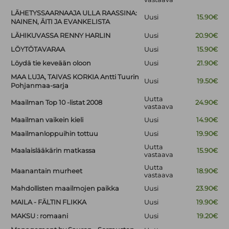
LÄHETYSSAARNAAJA ULLA RAASSINA:
Uusi
15.90€
NAINEN, ÄITI JA EVANKELISTA
LÄHIKUVASSA RENNY HARLIN
Uusi
20.90€
LÖYTÖTAVARAA
Uusi
15.90€
Löydä tie keveään oloon
Uusi
21.90€
MAA LUJA, TAIVAS KORKIA Antti Tuurin
Uusi
19.50€
Pohjanmaa-sarja
Uutta
Maailman Top 10 -listat 2008
24.90€
vastaava
Maailman vaikein kieli
Uusi
14.90€
Maailmanloppuihin tottuu
Uusi
19.90€
Uutta
Maalaislääkärin matkassa
15.90€
vastaava
Uutta
Maanantain murheet
18.90€
vastaava
Mahdollisten maailmojen paikka
Uusi
23.90€
MAILA - FÄLTIN FLIKKA
Uusi
19.90€
MAKSU : romaani
Uusi
19.20€