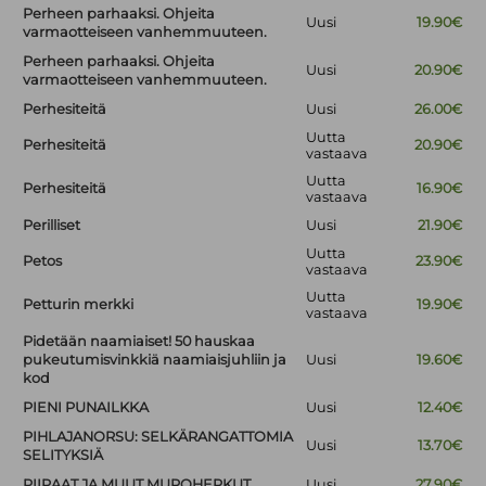
Perheen parhaaksi. Ohjeita
Uusi
19.90€
varmaotteiseen vanhemmuuteen.
Perheen parhaaksi. Ohjeita
Uusi
20.90€
varmaotteiseen vanhemmuuteen.
Perhesiteitä
Uusi
26.00€
Uutta
Perhesiteitä
20.90€
vastaava
Uutta
Perhesiteitä
16.90€
vastaava
Perilliset
Uusi
21.90€
Uutta
Petos
23.90€
vastaava
Uutta
Petturin merkki
19.90€
vastaava
Pidetään naamiaiset! 50 hauskaa
pukeutumisvinkkiä naamiaisjuhliin ja
Uusi
19.60€
kod
PIENI PUNAILKKA
Uusi
12.40€
PIHLAJANORSU: SELKÄRANGATTOMIA
Uusi
13.70€
SELITYKSIÄ
PIIRAAT JA MUUT MUROHERKUT
Uusi
27.90€