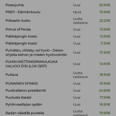
Possujuhla
Uusi
20.90€
PREP - Elämänkoulu
Hyvä
19.90€
Uutta
Prikaatin kosto
25.20€
vastaava
Prince of Persia
Uusi
13.90€
Prätkäjengin kosto
Uusi
12.90€
Prätkäjengin kosto
Uusi
11.50€
Puhdistu, virkisty, voi hyvin - Detox-
Uusi
21.60€
ohjeita kehon ja mielen hyvinvointiin
PUHIN MIETTIMISPAIKKA,KUKA
Uusi
10.90€
VALVOO ÖISI (LOK 13/07)
Uutta
Pultava
18.90€
vastaava
PUNAINEN SFINKSI
Uusi
19.90€
Puolivallaton presidentti
Uusi
24.90€
Puolusta itseäsi
Uusi
17.90€
Pyhiinvaeltajan sydän
Uusi
16.90€
Uutta
Radan väärällä puolella
19.90€
vastaava