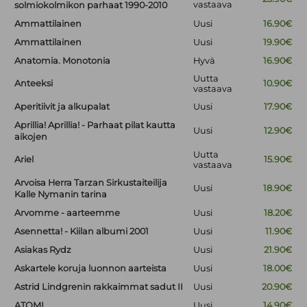
vastaava
solmiokolmikon parhaat 1990-2010
Ammattilainen
Uusi
16.90€
Ammattilainen
Uusi
19.90€
Anatomia. Monotonia
Hyvä
16.90€
Uutta
Anteeksi
10.90€
vastaava
Aperitiivit ja alkupalat
Uusi
17.90€
Aprillia! Aprillia! - Parhaat pilat kautta
Uusi
12.90€
aikojen
Uutta
Ariel
15.90€
vastaava
Arvoisa Herra Tarzan Sirkustaiteilija
Uusi
18.90€
Kalle Nymanin tarina
Arvomme - aarteemme
Uusi
18.20€
Asennetta! - Kiilan albumi 2001
Uusi
11.90€
Asiakas Rydz
Uusi
21.90€
Askartele koruja luonnon aarteista
Uusi
18.00€
Astrid Lindgrenin rakkaimmat sadut II
Uusi
20.90€
ATOMI
Uusi
14.90€