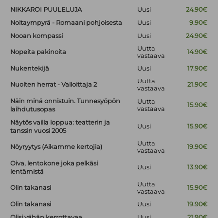
NIKKAROI PUULELUJA
Uusi
24.90€
Noitaympyrä - Romaani pohjoisesta
Uusi
9.90€
Nooan kompassi
Uusi
24.90€
Uutta
Nopeita pakinoita
14.90€
vastaava
Nukentekijä
Uusi
17.90€
Uutta
Nuolten herrat - Valloittaja 2
21.90€
vastaava
Näin minä onnistuin. Tunnesyöpön
Uutta
15.90€
vastaava
laihdutusopas
Näytös vailla loppua: teatterin ja
Uusi
15.90€
tanssin vuosi 2005
Uutta
Nöyryytys (Aikamme kertojia)
19.90€
vastaava
Oiva, lentokone joka pelkäsi
Uusi
13.90€
lentämistä
Uutta
Olin takanasi
15.90€
vastaava
Olin takanasi
Uusi
19.90€
Olisi vähän kerrottavaa
Uusi
21.90€