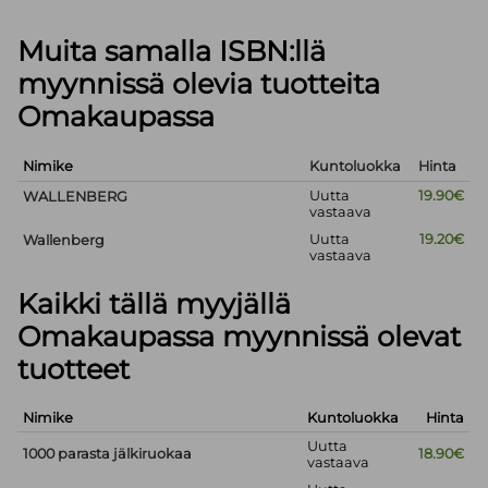
Muita samalla ISBN:llä
myynnissä olevia tuotteita
Omakaupassa
Nimike
Kuntoluokka
Hinta
Uutta
19.90€
WALLENBERG
vastaava
Uutta
19.20€
Wallenberg
vastaava
Kaikki tällä myyjällä
Omakaupassa myynnissä olevat
tuotteet
Nimike
Kuntoluokka
Hinta
Uutta
1000 parasta jälkiruokaa
18.90€
vastaava