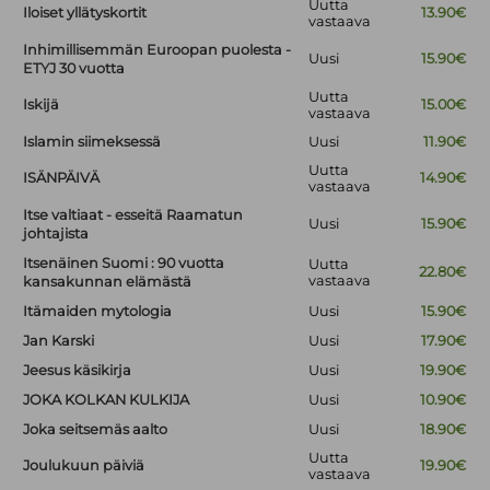
Uutta
Iloiset yllätyskortit
13.90€
vastaava
Inhimillisemmän Euroopan puolesta -
Uusi
15.90€
ETYJ 30 vuotta
Uutta
Iskijä
15.00€
vastaava
Islamin siimeksessä
Uusi
11.90€
Uutta
ISÄNPÄIVÄ
14.90€
vastaava
Itse valtiaat - esseitä Raamatun
Uusi
15.90€
johtajista
Itsenäinen Suomi : 90 vuotta
Uutta
22.80€
vastaava
kansakunnan elämästä
Itämaiden mytologia
Uusi
15.90€
Jan Karski
Uusi
17.90€
Jeesus käsikirja
Uusi
19.90€
JOKA KOLKAN KULKIJA
Uusi
10.90€
Joka seitsemäs aalto
Uusi
18.90€
Uutta
Joulukuun päiviä
19.90€
vastaava