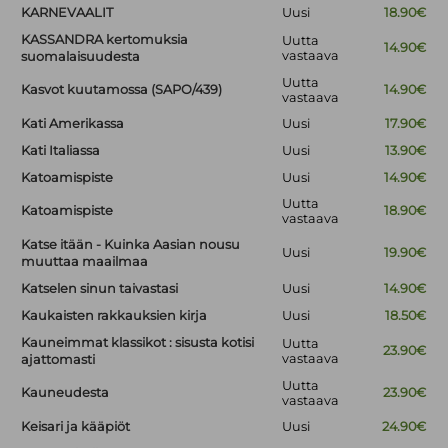
KARNEVAALIT
Uusi
18.90€
KASSANDRA kertomuksia
Uutta
14.90€
vastaava
suomalaisuudesta
Uutta
Kasvot kuutamossa (SAPO/439)
14.90€
vastaava
Kati Amerikassa
Uusi
17.90€
Kati Italiassa
Uusi
13.90€
Katoamispiste
Uusi
14.90€
Uutta
Katoamispiste
18.90€
vastaava
Katse itään - Kuinka Aasian nousu
Uusi
19.90€
muuttaa maailmaa
Katselen sinun taivastasi
Uusi
14.90€
Kaukaisten rakkauksien kirja
Uusi
18.50€
Kauneimmat klassikot : sisusta kotisi
Uutta
23.90€
vastaava
ajattomasti
Uutta
Kauneudesta
23.90€
vastaava
Keisari ja kääpiöt
Uusi
24.90€