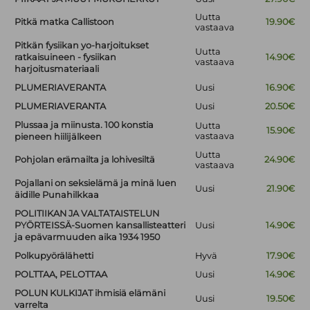
Uutta
Pitkä matka Callistoon
19.90€
vastaava
Pitkän fysiikan yo-harjoitukset
Uutta
ratkaisuineen - fysiikan
14.90€
vastaava
harjoitusmateriaali
PLUMERIAVERANTA
Uusi
16.90€
PLUMERIAVERANTA
Uusi
20.50€
Plussaa ja miinusta. 100 konstia
Uutta
15.90€
vastaava
pieneen hiilijälkeen
Uutta
Pohjolan erämailta ja lohivesiltä
24.90€
vastaava
Pojallani on seksielämä ja minä luen
Uusi
21.90€
äidille Punahilkkaa
POLITIIKAN JA VALTATAISTELUN
PYÖRTEISSÄ-Suomen kansallisteatteri
Uusi
14.90€
ja epävarmuuden aika 1934 1950
Polkupyörälähetti
Hyvä
17.90€
POLTTAA, PELOTTAA
Uusi
14.90€
POLUN KULKIJAT ihmisiä elämäni
Uusi
19.50€
varrelta