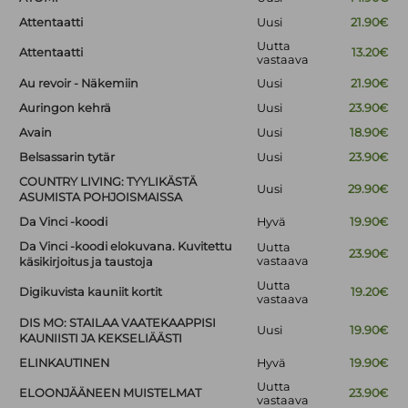
Attentaatti
Uusi
21.90€
Uutta
Attentaatti
13.20€
vastaava
Au revoir - Näkemiin
Uusi
21.90€
Auringon kehrä
Uusi
23.90€
Avain
Uusi
18.90€
Belsassarin tytär
Uusi
23.90€
COUNTRY LIVING: TYYLIKÄSTÄ
Uusi
29.90€
ASUMISTA POHJOISMAISSA
Da Vinci -koodi
Hyvä
19.90€
Da Vinci -koodi elokuvana. Kuvitettu
Uutta
23.90€
vastaava
käsikirjoitus ja taustoja
Uutta
Digikuvista kauniit kortit
19.20€
vastaava
DIS MO: STAILAA VAATEKAAPPISI
Uusi
19.90€
KAUNIISTI JA KEKSELIÄÄSTI
ELINKAUTINEN
Hyvä
19.90€
Uutta
ELOONJÄÄNEEN MUISTELMAT
23.90€
vastaava