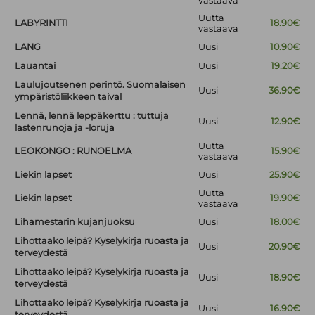
vastaava
Uutta
LABYRINTTI
18.90€
vastaava
LANG
Uusi
10.90€
Lauantai
Uusi
19.20€
Laulujoutsenen perintö. Suomalaisen
Uusi
36.90€
ympäristöliikkeen taival
Lennä, lennä leppäkerttu : tuttuja
Uusi
12.90€
lastenrunoja ja -loruja
Uutta
LEOKONGO : RUNOELMA
15.90€
vastaava
Liekin lapset
Uusi
25.90€
Uutta
Liekin lapset
19.90€
vastaava
Lihamestarin kujanjuoksu
Uusi
18.00€
Lihottaako leipä? Kyselykirja ruoasta ja
Uusi
20.90€
terveydestä
Lihottaako leipä? Kyselykirja ruoasta ja
Uusi
18.90€
terveydestä
Lihottaako leipä? Kyselykirja ruoasta ja
Uusi
16.90€
terveydestä