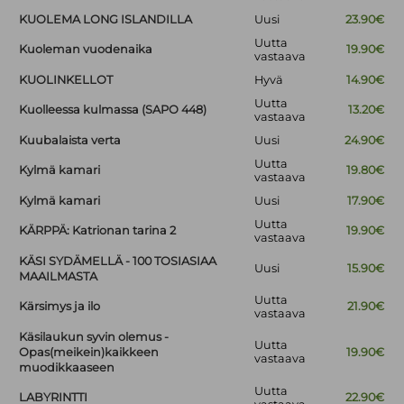
KUOLEMA LONG ISLANDILLA
Uusi
23.90€
Uutta
Kuoleman vuodenaika
19.90€
vastaava
KUOLINKELLOT
Hyvä
14.90€
Uutta
Kuolleessa kulmassa (SAPO 448)
13.20€
vastaava
Kuubalaista verta
Uusi
24.90€
Uutta
Kylmä kamari
19.80€
vastaava
Kylmä kamari
Uusi
17.90€
Uutta
KÄRPPÄ: Katrionan tarina 2
19.90€
vastaava
KÄSI SYDÄMELLÄ - 100 TOSIASIAA
Uusi
15.90€
MAAILMASTA
Uutta
Kärsimys ja ilo
21.90€
vastaava
Käsilaukun syvin olemus -
Uutta
Opas(meikein)kaikkeen
19.90€
vastaava
muodikkaaseen
Uutta
LABYRINTTI
22.90€