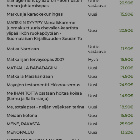
Management by Sauron - Sormusten
Uutta
20.90€
vastaava
herran johtamisopas
Markus ja karaokekuningas
Uusi
15.90€
MARSKIN RYYPPY Marsalkkamme
juomakulttuuria chevalier-kaartista
Uusi
20.90€
ylipäällikön ruokapöytään -
Suomalaisen Kirjallisuuden Seuran To
Uutta
Matka Narniaan
11.90€
vastaava
Matkailijan terveysopas 2007
Hyvä
15.90€
MATKALLA BABADAGIIN
Uusi
21.00€
Matkalla Marakandaan
Uusi
14.90€
Mayojen testamentti. Ylösnousemus
Uusi
24.90€
Me IHAN TOTTA osataan hoitaa koiraa
Uusi
14.90€
(Samu ja Salla -sarja)
Me, sotalapset - neljän veljeksen tarina
Uusi
18.90€
Meidän kotona
Uusi
15.90€
MENE, RAKASTA
Uusi
25.90€
MENOPALUU
Uusi
13.20€