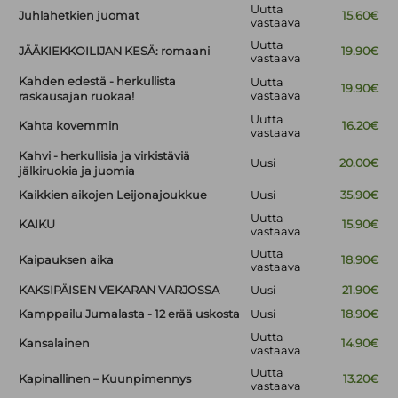
Uutta
Juhlahetkien juomat
15.60€
vastaava
Uutta
JÄÄKIEKKOILIJAN KESÄ: romaani
19.90€
vastaava
Kahden edestä - herkullista
Uutta
19.90€
vastaava
raskausajan ruokaa!
Uutta
Kahta kovemmin
16.20€
vastaava
Kahvi - herkullisia ja virkistäviä
Uusi
20.00€
jälkiruokia ja juomia
Kaikkien aikojen Leijonajoukkue
Uusi
35.90€
Uutta
KAIKU
15.90€
vastaava
Uutta
Kaipauksen aika
18.90€
vastaava
KAKSIPÄISEN VEKARAN VARJOSSA
Uusi
21.90€
Kamppailu Jumalasta - 12 erää uskosta
Uusi
18.90€
Uutta
Kansalainen
14.90€
vastaava
Uutta
Kapinallinen – Kuunpimennys
13.20€
vastaava