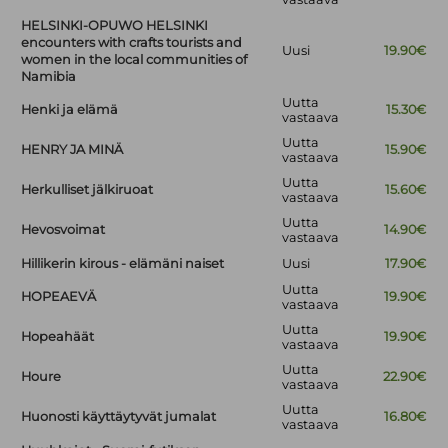
HELSINKI-OPUWO HELSINKI
encounters with crafts tourists and
Uusi
19.90€
women in the local communities of
Namibia
Uutta
Henki ja elämä
15.30€
vastaava
Uutta
HENRY JA MINÄ
15.90€
vastaava
Uutta
Herkulliset jälkiruoat
15.60€
vastaava
Uutta
Hevosvoimat
14.90€
vastaava
Hillikerin kirous - elämäni naiset
Uusi
17.90€
Uutta
HOPEAEVÄ
19.90€
vastaava
Uutta
Hopeahäät
19.90€
vastaava
Uutta
Houre
22.90€
vastaava
Uutta
Huonosti käyttäytyvät jumalat
16.80€
vastaava