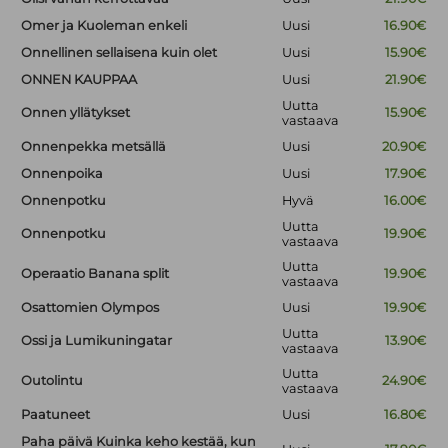
Omer ja Kuoleman enkeli
Uusi
16.90€
Onnellinen sellaisena kuin olet
Uusi
15.90€
ONNEN KAUPPAA
Uusi
21.90€
Uutta
Onnen yllätykset
15.90€
vastaava
Onnenpekka metsällä
Uusi
20.90€
Onnenpoika
Uusi
17.90€
Onnenpotku
Hyvä
16.00€
Uutta
Onnenpotku
19.90€
vastaava
Uutta
Operaatio Banana split
19.90€
vastaava
Osattomien Olympos
Uusi
19.90€
Uutta
Ossi ja Lumikuningatar
13.90€
vastaava
Uutta
Outolintu
24.90€
vastaava
Paatuneet
Uusi
16.80€
Paha päivä Kuinka keho kestää, kun