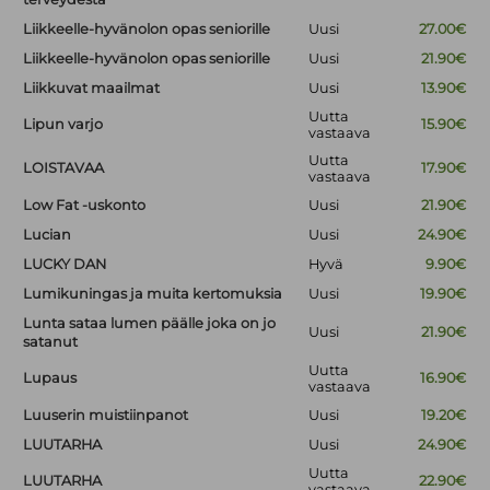
Liikkeelle-hyvänolon opas seniorille
Uusi
27.00€
Liikkeelle-hyvänolon opas seniorille
Uusi
21.90€
Liikkuvat maailmat
Uusi
13.90€
Uutta
Lipun varjo
15.90€
vastaava
Uutta
LOISTAVAA
17.90€
vastaava
Low Fat -uskonto
Uusi
21.90€
Lucian
Uusi
24.90€
LUCKY DAN
Hyvä
9.90€
Lumikuningas ja muita kertomuksia
Uusi
19.90€
Lunta sataa lumen päälle joka on jo
Uusi
21.90€
satanut
Uutta
Lupaus
16.90€
vastaava
Luuserin muistiinpanot
Uusi
19.20€
LUUTARHA
Uusi
24.90€
Uutta
LUUTARHA
22.90€
vastaava