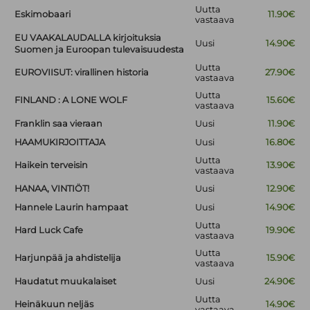
Uutta
Eskimobaari
11.90€
vastaava
EU VAAKALAUDALLA kirjoituksia
Uusi
14.90€
Suomen ja Euroopan tulevaisuudesta
Uutta
EUROVIISUT: virallinen historia
27.90€
vastaava
Uutta
FINLAND : A LONE WOLF
15.60€
vastaava
Franklin saa vieraan
Uusi
11.90€
HAAMUKIRJOITTAJA
Uusi
16.80€
Uutta
Haikein terveisin
13.90€
vastaava
HANAA, VINTIÖT!
Uusi
12.90€
Hannele Laurin hampaat
Uusi
14.90€
Uutta
Hard Luck Cafe
19.90€
vastaava
Uutta
Harjunpää ja ahdistelija
15.90€
vastaava
Haudatut muukalaiset
Uusi
24.90€
Uutta
Heinäkuun neljäs
14.90€
vastaava