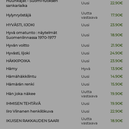
Huuhkajat - Suomi-futiksen
Uusi
22.90€
sankariaika
Uutta
Hylynryöstäjä
17.90€
vastaava
HYVÄSTI, IIJOKI
Uusi
23.90€
Hyvä omatunto : näytelmät
Uusi
18.90€
Suomenlinnassa 1970-1977
Hyvän voitto
Uusi
21.90€
Hyvästi, Iijoki
Uusi
24.90€
HÄKKIPOIKA
Uusi
23.90€
Hämy
Hyvä
13.90€
Hämähäkkilintu
Uusi
14.90€
Hämärän renki
Uusi
15.90€
Uutta
Hän joka näkee
19.90€
vastaava
IHMISEN TEHTÄVÄ
Uusi
19.90€
Iiro Viinanen henkilökuva
Uusi
22.90€
Uutta
IKUISEN RAKKAUDEN SAARI
18.90€
vastaava