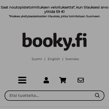
Siirry pääsisältöön
Saat noutopistetoimituksen veloituksetta*, kun tilauksesi arvo
ylittää 59 €!
*Koskee yksityisasiakkaiden tilauksia, jotka toimitetaan Suomeen.
Suomi
English
Svenska
|
|