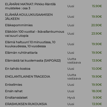
ELÄMÄNI MATKAT: Pirkko Räntilä
Uusi
15.90€
muistelee : osa 3
ELÄMÄÄ KOULUKIUSAAMISEN
Uusi
19.90€
JÄLKEEN
Eläkepommimies
Uusi
20.90€
Eläköön 100 vuotta! - ikävallankumous
Uusi
23.90€
vai suuri utopia
Elämä haltuun! 10 minuutissa, 10
Uusi
19.90€
kuukaudessa, 10 vuodessa
Elämän ruhtinattaria
Uusi
19.90€
Uutta
Elämästä tai kuolemasta (SAPO/422)
13.90€
vastaava
En tahdo kostoa
Uusi
10.00€
Uutta
ENGLANTILAINEN TRAGEDIA
19.90€
vastaava
Enkelimies
Uusi
19.90€
Ensin rahat
Uusi
18.00€
Ensitanssiaiset
Hyvä
9.90€
ERASMUKSEN RUKOUKSIA
Uusi
13.90€