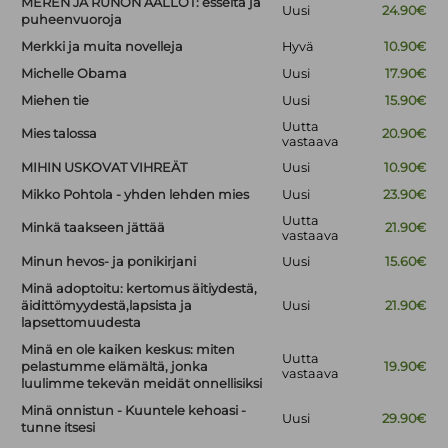
MEREN JA RUNON AALLOT: esseitä ja
Uusi
24.90€
puheenvuoroja
Merkki ja muita novelleja
Hyvä
10.90€
Michelle Obama
Uusi
17.90€
Miehen tie
Uusi
15.90€
Uutta
Mies talossa
20.90€
vastaava
MIHIN USKOVAT VIHREÄT
Uusi
10.90€
Mikko Pohtola - yhden lehden mies
Uusi
23.90€
Uutta
Minkä taakseen jättää
21.90€
vastaava
Minun hevos- ja ponikirjani
Uusi
15.60€
Minä adoptoitu: kertomus äitiydestä,
äidittömyydestä,lapsista ja
Uusi
21.90€
lapsettomuudesta
Minä en ole kaiken keskus: miten
Uutta
pelastumme elämältä, jonka
19.90€
vastaava
luulimme tekevän meidät onnellisiksi
Minä onnistun - Kuuntele kehoasi -
Uusi
29.90€
tunne itsesi