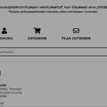
noutopistetoimituksen veloituksetta*, kun tilauksesi arvo ylittää
*Koskee yksityisasiakkaiden tilauksia, jotka toimitetaan Suomeen.
IRJAUDU
OSTOSKORI
TILAA UUTISKIRJE
I
SANI
fatides, Theodor
e Kustannus Oy
16062
006
si