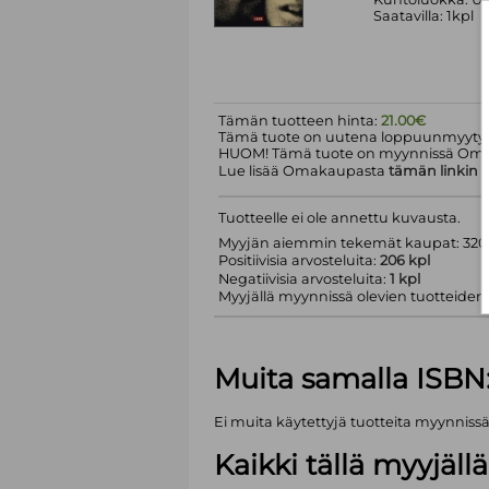
Saatavilla: 1kpl
Tämän tuotteen hinta:
21.00€
Tämä tuote on uutena loppuunmyyty.
HUOM! Tämä tuote on myynnissä Om
Lue lisää Omakaupasta
tämän linkin
k
Tuotteelle ei ole annettu kuvausta.
Myyjän aiemmin tekemät kaupat: 320 
Positiivisia arvosteluita:
206 kpl
Negatiivisia arvosteluita:
1 kpl
Myyjällä myynnissä olevien tuotteiden m
Muita samalla ISBN
Ei muita käytettyjä tuotteita myynniss
Kaikki tällä myyjäl