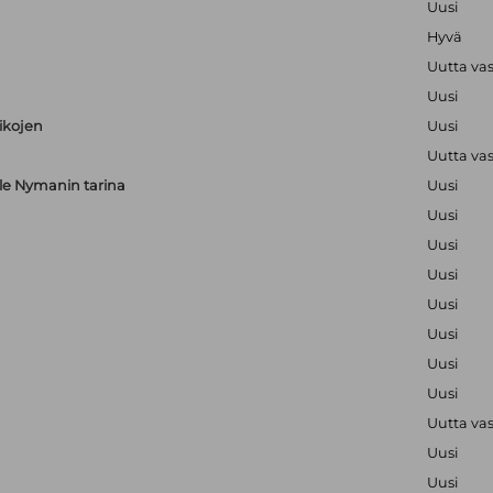
Uusi
Hyvä
Uutta va
Uusi
aikojen
Uusi
Uutta va
alle Nymanin tarina
Uusi
Uusi
Uusi
Uusi
Uusi
Uusi
Uusi
Uusi
Uutta va
Uusi
Uusi