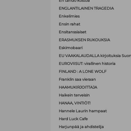
En tahdo kostoa
ENGLANTILAINEN TRAGEDIA
Enkelimies
Ensin rahat
Ensitanssiaiset
ERASMUKSEN RUKOUKSIA
Eskimobaari
EU VAAKALAUDALLA kirjoituksia Suom
EUROVIISUT: virallinen historia
FINLAND : A LONE WOLF
Franklin saa vieraan
HAAMUKIRJOITTAJA
Haikein terveisin
HANAA, VINTIÖT!
Hannele Laurin hampaat
Hard Luck Cafe
Harjunpää ja ahdistelija