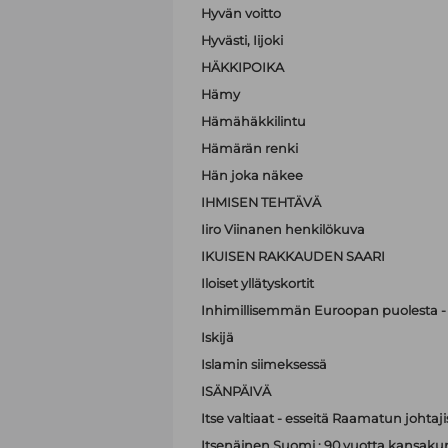
Hyvän voitto
Hyvästi, Iijoki
HÄKKIPOIKA
Hämy
Hämähäkkilintu
Hämärän renki
Hän joka näkee
IHMISEN TEHTÄVÄ
Iiro Viinanen henkilökuva
IKUISEN RAKKAUDEN SAARI
Iloiset yllätyskortit
Inhimillisemmän Euroopan puolesta - 
Iskijä
Islamin siimeksessä
ISÄNPÄIVÄ
Itse valtiaat - esseitä Raamatun johtaji
Itsenäinen Suomi : 90 vuotta kansak