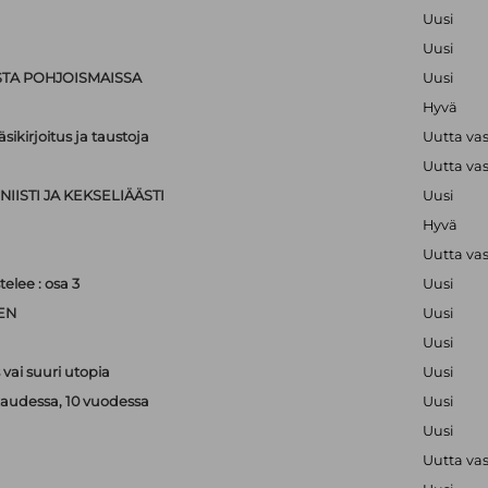
Uusi
Uusi
STA POHJOISMAISSA
Uusi
Hyvä
sikirjoitus ja taustoja
Uutta va
Uutta va
IISTI JA KEKSELIÄÄSTI
Uusi
Hyvä
Uutta va
lee : osa 3
Uusi
EN
Uusi
Uusi
vai suuri utopia
Uusi
kaudessa, 10 vuodessa
Uusi
Uusi
Uutta va