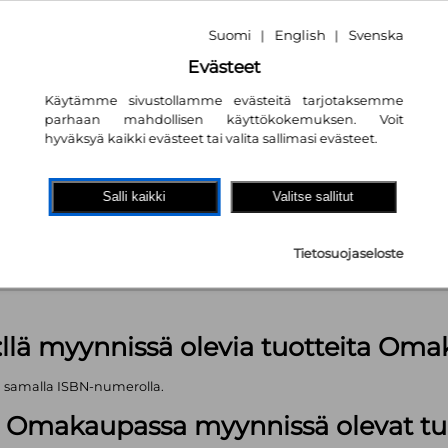
Suomi
English
Svenska
|
|
Evästeet
Käytämme sivustollamme evästeitä tarjotaksemme
parhaan mahdollisen käyttökokemuksen. Voit
hyväksyä kaikki evästeet tai valita sallimasi evästeet.
akaupassa
autta!
Salli kaikki
Valitse sallitut
kpl
Tietosuojaseloste
äärä (kts. alla): 629 kpl
:llä myynnissä olevia tuotteita Om
ä samalla ISBN-numerolla.
lä Omakaupassa myynnissä olevat tu