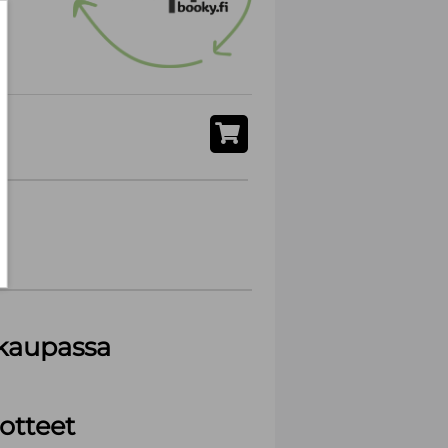
akaupassa
otteet