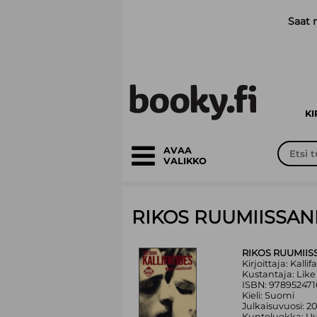
Siirry pääsisältöön
Saat 
K
AVAA
VALIKKO
RIKOS RUUMIISSAN
RIKOS RUUMIIS
Kirjoittaja: Kalli
Kustantaja: Lik
ISBN: 97895247
Kieli: Suomi
Julkaisuvuosi: 2
Kuntoluokka: Uu