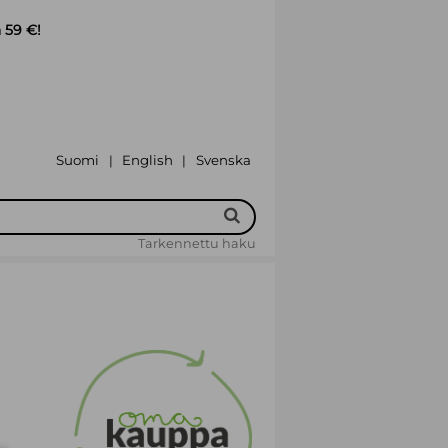
 59 €!
Suomi
English
Svenska
|
|
Tarkennettu haku