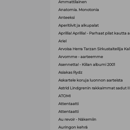
Ammattilainen
Anatomia. Monotonia
Anteeksi
Aperitiivit ja alkupalat
Aprillia! Aprillia! - Parhaat pilat kautta 
Ariel
Arvoisa Herra Tarzan Sirkustaiteilija K
Arvomme - aarteemme
Asennetta! - Kiilan albumi 2001
Asiakas Rydz
Askartele koruja luonnon aarteista
Astrid Lindgrenin rakkaimmat sadut II
ATOMI
Attentaatti
Attentaatti
Au revoir - Näkemiin
Auringon kehrä