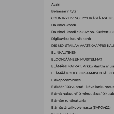
Avain
Belsassarin tytär
COUNTRY LIVING: TYYLIKÄSTÄ ASUMI
Da Vinci -koodi
Da Vinci -koodi elokuvana. Kuvitettu kä
Digikuvista kauniit kortit
DIS MO: STAILAA VAATEKAAPPISI KAUN
ELINKAUTINEN
ELOONJÄÄNEEN MUISTELMAT
ELÄMÄNI MATKAT: Pirkko Räntilä muiste
ELÄMÄÄ KOULUKIUSAAMISEN JÄLKE
Eläkepommimies
Eläköön 100 vuotta! - ikävallankumous 
Elämä haltuun! 10 minuutissa, 10 kuu
Elämän ruhtinattaria
Elämästä tai kuolemasta (SAPO/422)