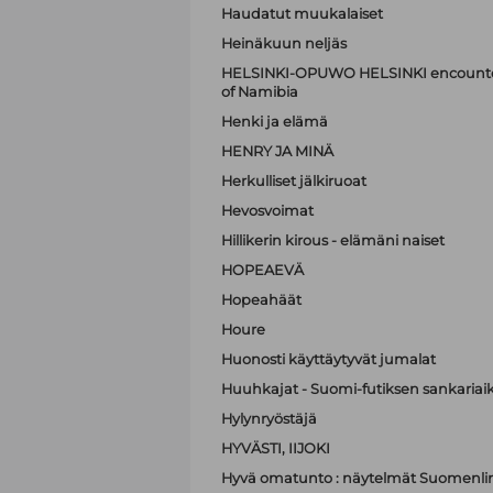
Haudatut muukalaiset
Heinäkuun neljäs
HELSINKI-OPUWO HELSINKI encounters 
of Namibia
Henki ja elämä
HENRY JA MINÄ
Herkulliset jälkiruoat
Hevosvoimat
Hillikerin kirous - elämäni naiset
HOPEAEVÄ
Hopeahäät
Houre
Huonosti käyttäytyvät jumalat
Huuhkajat - Suomi-futiksen sankariai
Hylynryöstäjä
HYVÄSTI, IIJOKI
Hyvä omatunto : näytelmät Suomenli