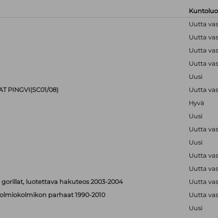
Kuntolu
Uutta va
Uutta va
Uutta va
Uutta va
Uusi
T PINGVI(SC01/08)
Uutta va
Hyvä
Uusi
Uutta va
Uusi
Uutta va
Uutta va
 gorillat, luotettava hakuteos 2003-2004
Uutta va
 - solmiokolmikon parhaat 1990-2010
Uutta va
Uusi