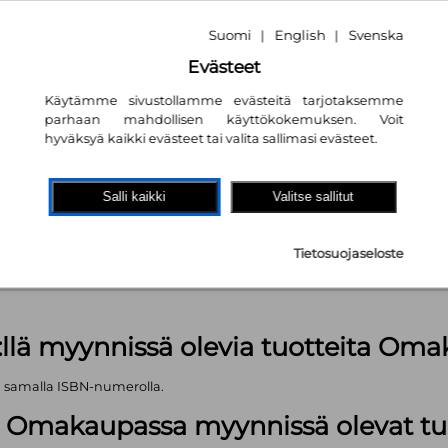
Suomi
English
Svenska
|
|
Evästeet
Käytämme sivustollamme evästeitä tarjotaksemme
parhaan mahdollisen käyttökokemuksen. Voit
hyväksyä kaikki evästeet tai valita sallimasi evästeet.
akaupassa
autta!
Salli kaikki
Valitse sallitut
kpl
Tietosuojaseloste
äärä (kts. alla): 629 kpl
:llä myynnissä olevia tuotteita Om
ä samalla ISBN-numerolla.
lä Omakaupassa myynnissä olevat tu