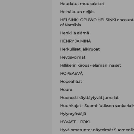
Haudatut muukalaiset
Heinäkuun neljäs
HELSINKI-OPUWO HELSINKI encounters 
of Namibia
Henki ja elämä
HENRY JA MINÄ
Herkulliset jälkiruoat
Hevosvoimat
Hillikerin kirous - elämäni naiset
HOPEAEVÄ
Hopeahäät
Houre
Huonosti käyttäytyvät jumalat
Huuhkajat - Suomi-futiksen sankariai
Hylynryöstäjä
HYVÄSTI, IIJOKI
Hyvä omatunto : näytelmät Suomenli