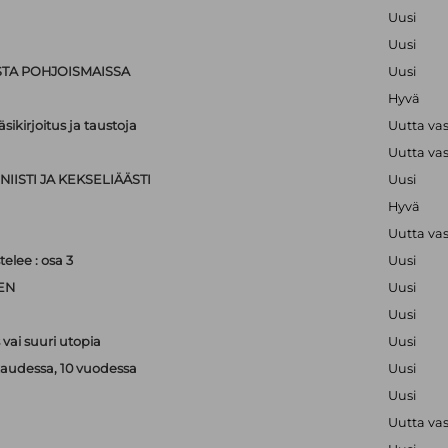
Uusi
Uusi
STA POHJOISMAISSA
Uusi
Hyvä
sikirjoitus ja taustoja
Uutta va
Uutta va
IISTI JA KEKSELIÄÄSTI
Uusi
Hyvä
Uutta va
lee : osa 3
Uusi
EN
Uusi
Uusi
vai suuri utopia
Uusi
kaudessa, 10 vuodessa
Uusi
Uusi
Uutta va