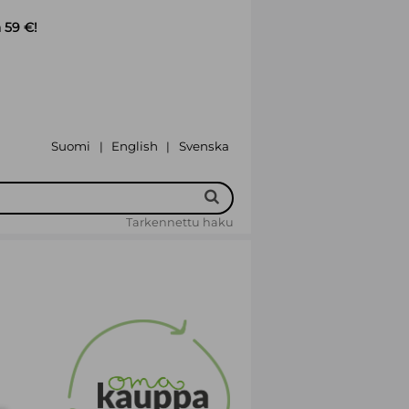
 59 €!
Suomi
English
Svenska
|
|
Tarkennettu haku