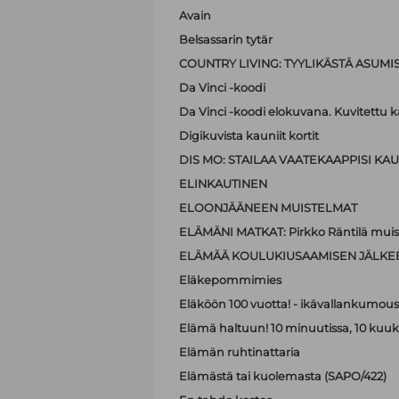
Avain
Belsassarin tytär
COUNTRY LIVING: TYYLIKÄSTÄ ASUMI
Da Vinci -koodi
Da Vinci -koodi elokuvana. Kuvitettu kä
Digikuvista kauniit kortit
DIS MO: STAILAA VAATEKAAPPISI KAUN
ELINKAUTINEN
ELOONJÄÄNEEN MUISTELMAT
ELÄMÄNI MATKAT: Pirkko Räntilä muiste
ELÄMÄÄ KOULUKIUSAAMISEN JÄLKE
Eläkepommimies
Eläköön 100 vuotta! - ikävallankumous 
Elämä haltuun! 10 minuutissa, 10 kuu
Elämän ruhtinattaria
Elämästä tai kuolemasta (SAPO/422)