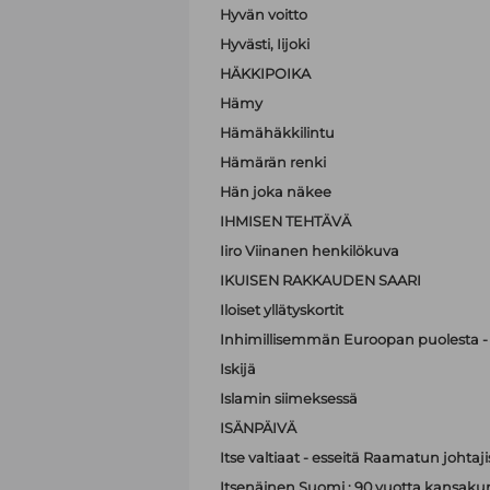
Hyvän voitto
Hyvästi, Iijoki
HÄKKIPOIKA
Hämy
Hämähäkkilintu
Hämärän renki
Hän joka näkee
IHMISEN TEHTÄVÄ
Iiro Viinanen henkilökuva
IKUISEN RAKKAUDEN SAARI
Iloiset yllätyskortit
Inhimillisemmän Euroopan puolesta - 
Iskijä
Islamin siimeksessä
ISÄNPÄIVÄ
Itse valtiaat - esseitä Raamatun johtaji
Itsenäinen Suomi : 90 vuotta kansak