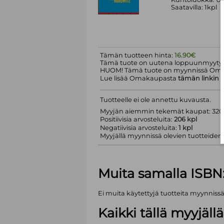
Saatavilla: 1kpl
Tämän tuotteen hinta:
16.90€
Tämä tuote on uutena loppuunmyyty.
HUOM! Tämä tuote on myynnissä Om
Lue lisää Omakaupasta
tämän linkin
k
Tuotteelle ei ole annettu kuvausta.
Myyjän aiemmin tekemät kaupat: 320 
Positiivisia arvosteluita:
206 kpl
Negatiivisia arvosteluita:
1 kpl
Myyjällä myynnissä olevien tuotteiden m
Muita samalla ISBN
Ei muita käytettyjä tuotteita myynniss
Kaikki tällä myyjäl