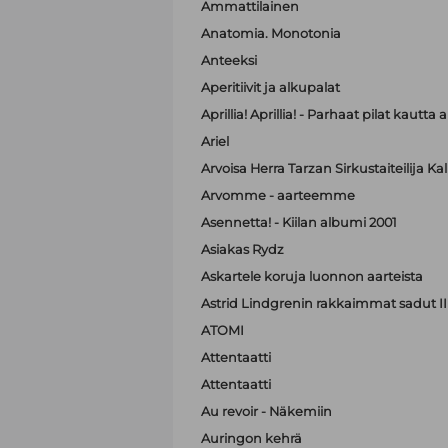
Ammattilainen
Anatomia. Monotonia
Anteeksi
Aperitiivit ja alkupalat
Aprillia! Aprillia! - Parhaat pilat kautta 
Ariel
Arvoisa Herra Tarzan Sirkustaiteilija K
Arvomme - aarteemme
Asennetta! - Kiilan albumi 2001
Asiakas Rydz
Askartele koruja luonnon aarteista
Astrid Lindgrenin rakkaimmat sadut II
ATOMI
Attentaatti
Attentaatti
Au revoir - Näkemiin
Auringon kehrä