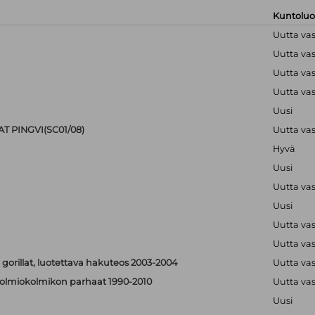
Kuntolu
Uutta va
Uutta va
Uutta va
Uutta va
Uusi
T PINGVI(SC01/08)
Uutta va
Hyvä
Uusi
Uutta va
Uusi
Uutta va
Uutta va
 gorillat, luotettava hakuteos 2003-2004
Uutta va
 - solmiokolmikon parhaat 1990-2010
Uutta va
Uusi