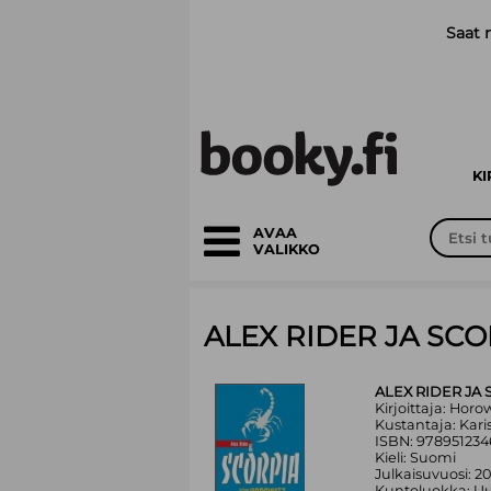
Siirry pääsisältöön
Saat 
K
AVAA
VALIKKO
ALEX RIDER JA SCO
ALEX RIDER JA 
Kirjoittaja: Horo
Kustantaja: Kari
ISBN: 97895123
Kieli: Suomi
Julkaisuvuosi: 2
Kuntoluokka: Uu