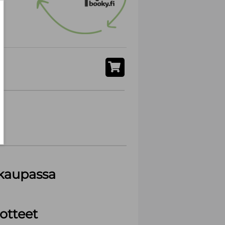
akaupassa
otteet