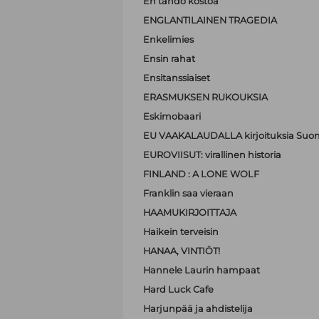
En tahdo kostoa
ENGLANTILAINEN TRAGEDIA
Enkelimies
Ensin rahat
Ensitanssiaiset
ERASMUKSEN RUKOUKSIA
Eskimobaari
EU VAAKALAUDALLA kirjoituksia Suom
EUROVIISUT: virallinen historia
FINLAND : A LONE WOLF
Franklin saa vieraan
HAAMUKIRJOITTAJA
Haikein terveisin
HANAA, VINTIÖT!
Hannele Laurin hampaat
Hard Luck Cafe
Harjunpää ja ahdistelija