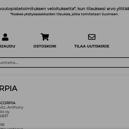
noutopistetoimituksen veloituksetta*, kun tilauksesi arvo ylittää
*Koskee yksityisasiakkaiden tilauksia, jotka toimitetaan Suomeen.
IRJAUDU
OSTOSKORI
TILAA UUTISKIRJE
RPIA
SCORPIA
witz, Anthony
sto oy
46837
006
tta vastaava