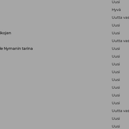
Uusi
Hyvä
Uutta va
Uusi
aikojen
Uusi
Uutta va
alle Nymanin tarina
Uusi
Uusi
Uusi
Uusi
Uusi
Uusi
Uusi
Uusi
Uutta va
Uusi
Uusi