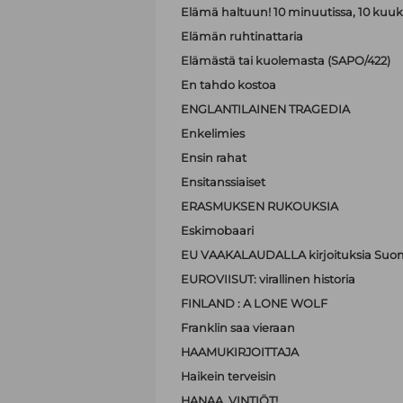
Elämä haltuun! 10 minuutissa, 10 kuu
Elämän ruhtinattaria
Elämästä tai kuolemasta (SAPO/422)
En tahdo kostoa
ENGLANTILAINEN TRAGEDIA
Enkelimies
Ensin rahat
Ensitanssiaiset
ERASMUKSEN RUKOUKSIA
Eskimobaari
EU VAAKALAUDALLA kirjoituksia Suom
EUROVIISUT: virallinen historia
FINLAND : A LONE WOLF
Franklin saa vieraan
HAAMUKIRJOITTAJA
Haikein terveisin
HANAA, VINTIÖT!