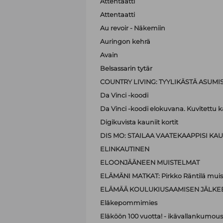
Attentaatti
Attentaatti
Au revoir - Näkemiin
Auringon kehrä
Avain
Belsassarin tytär
COUNTRY LIVING: TYYLIKÄSTÄ ASUMI
Da Vinci -koodi
Da Vinci -koodi elokuvana. Kuvitettu kä
Digikuvista kauniit kortit
DIS MO: STAILAA VAATEKAAPPISI KAUN
ELINKAUTINEN
ELOONJÄÄNEEN MUISTELMAT
ELÄMÄNI MATKAT: Pirkko Räntilä muiste
ELÄMÄÄ KOULUKIUSAAMISEN JÄLKE
Eläkepommimies
Eläköön 100 vuotta! - ikävallankumous 