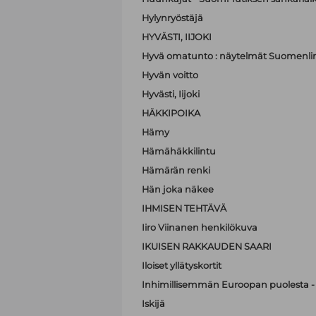
Hylynryöstäjä
HYVÄSTI, IIJOKI
Hyvä omatunto : näytelmät Suomenli
Hyvän voitto
Hyvästi, Iijoki
HÄKKIPOIKA
Hämy
Hämähäkkilintu
Hämärän renki
Hän joka näkee
IHMISEN TEHTÄVÄ
Iiro Viinanen henkilökuva
IKUISEN RAKKAUDEN SAARI
Iloiset yllätyskortit
Inhimillisemmän Euroopan puolesta - 
Iskijä