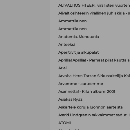
ALIVALTIOSIHTEERI: virallisten vuorten
Alivaltiosihteerin virallinen juhlakirja
Ammattilainen
Ammattilainen
Anatomia. Monotonia
Anteeksi
Aperitiivit ja alkupalat
Aprillia! Aprillia! - Parhaat pilat kautta 
Ariel
Arvoisa Herra Tarzan Sirkustaiteilija K
Arvomme - aarteemme
Asennetta! - Kiilan albumi 2001
Asiakas Rydz
Askartele koruja luonnon aarteista
Astrid Lindgrenin rakkaimmat sadut II
ATOMI