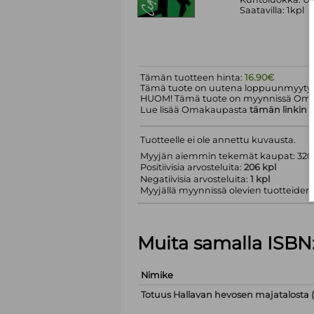
Saatavilla: 1kpl
Tämän tuotteen hinta:
16.90€
Tämä tuote on uutena loppuunmyyty.
HUOM! Tämä tuote on myynnissä Om
Lue lisää Omakaupasta
tämän linkin
k
Tuotteelle ei ole annettu kuvausta.
Myyjän aiemmin tekemät kaupat: 320 
Positiivisia arvosteluita:
206 kpl
Negatiivisia arvosteluita:
1 kpl
Myyjällä myynnissä olevien tuotteiden m
Muita samalla ISBN
Nimike
Totuus Hallavan hevosen majatalosta (C