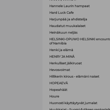
Hannele Laurin hampaat
Hard Luck Cafe
Harjunpää ja ahdistelija
Haudatut muukalaiset
Heinäkuun neljäs
HELSINKI-OPUWO HELSINKI encounters 
of Namibia
Henki ja elämä
HENRY JA MINÄ
Herkulliset jälkiruoat
Hevosvoimat
Hillikerin kirous - elämäni naiset
HOPEAEVÄ
Hopeahäät
Houre
Huonosti käyttäytyvät jumalat
Huuhkajat - Suomi-futiksen sankariai