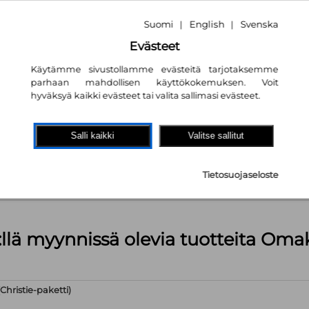
Suomi
English
Svenska
|
|
Evästeet
Käytämme sivustollamme evästeitä tarjotaksemme
parhaan mahdollisen käyttökokemuksen. Voit
hyväksyä kaikki evästeet tai valita sallimasi evästeet.
akaupassa
autta!
Salli kaikki
Valitse sallitut
kpl
Tietosuojaseloste
äärä (kts. alla): 629 kpl
:llä myynnissä olevia tuotteita Om
hristie-paketti)