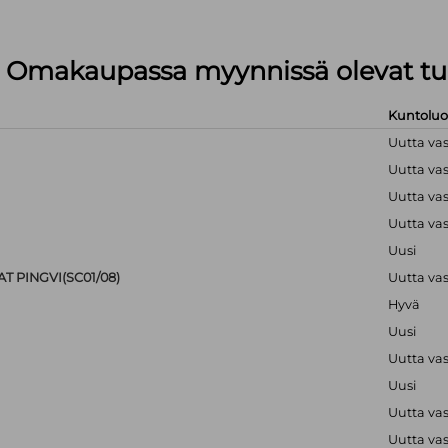
lä Omakaupassa myynnissä olevat tu
Kuntolu
Uutta va
Uutta va
Uutta va
Uutta va
Uusi
T PINGVI(SC01/08)
Uutta va
Hyvä
Uusi
Uutta va
Uusi
Uutta va
Uutta va