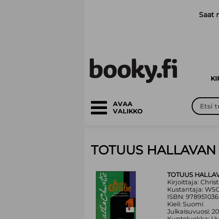
Siirry pääsisältöön
Saat 
K
AVAA
VALIKKO
TOTUUS HALLAVAN 
TOTUUS HALLAV
Kirjoittaja: Chri
Kustantaja: WS
ISBN: 97895103
Kieli: Suomi
Julkaisuvuosi: 2
Kuntoluokka: Uu