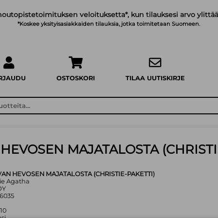
noutopistetoimituksen veloituksetta*, kun tilauksesi arvo ylittää
*Koskee yksityisasiakkaiden tilauksia, jotka toimitetaan Suomeen.
IRJAUDU
OSTOSKORI
TILAA UUTISKIRJE
HEVOSEN MAJATALOSTA (CHRISTIE
AN HEVOSEN MAJATALOSTA (CHRISTIE-PAKETTI)
stie Agatha
OY
66035
010
si