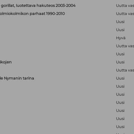
 gorillat, luotettava hakuteos 2003-2004
Uutta va
 - solmiokolmikon parhaat 1990-2010
Uutta va
Uusi
Uusi
Hyvä
Uutta va
Uusi
aikojen
Uusi
Uutta va
alle Nymanin tarina
Uusi
Uusi
Uusi
Uusi
Uusi
Uusi
Uusi