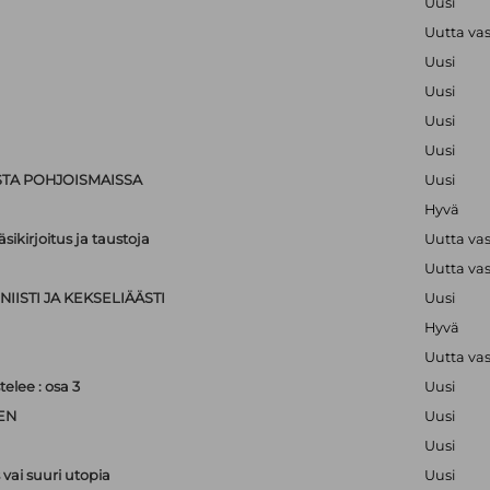
Uusi
Uutta va
Uusi
Uusi
Uusi
Uusi
STA POHJOISMAISSA
Uusi
Hyvä
sikirjoitus ja taustoja
Uutta va
Uutta va
IISTI JA KEKSELIÄÄSTI
Uusi
Hyvä
Uutta va
lee : osa 3
Uusi
EN
Uusi
Uusi
vai suuri utopia
Uusi