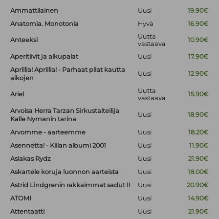
Ammattilainen
Uusi
19.90€
Anatomia. Monotonia
Hyvä
16.90€
Uutta
Anteeksi
10.90€
vastaava
Aperitiivit ja alkupalat
Uusi
17.90€
Aprillia! Aprillia! - Parhaat pilat kautta
Uusi
12.90€
aikojen
Uutta
Ariel
15.90€
vastaava
Arvoisa Herra Tarzan Sirkustaiteilija
Uusi
18.90€
Kalle Nymanin tarina
Arvomme - aarteemme
Uusi
18.20€
Asennetta! - Kiilan albumi 2001
Uusi
11.90€
Asiakas Rydz
Uusi
21.90€
Askartele koruja luonnon aarteista
Uusi
18.00€
Astrid Lindgrenin rakkaimmat sadut II
Uusi
20.90€
ATOMI
Uusi
14.90€
Attentaatti
Uusi
21.90€