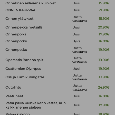
Onnellinen sellaisena kuin olet
Uusi
15.90€
ONNEN KAUPPAA
Uusi
21.90€
Uutta
Onnen yllätykset
15.90€
vastaava
Onnenpekka metsällä
Uusi
20.90€
Onnenpoika
Uusi
17.90€
Onnenpotku
Hyvä
16.00€
Uutta
Onnenpotku
19.90€
vastaava
Uutta
Operaatio Banana split
19.90€
vastaava
Osattomien Olympos
Uusi
19.90€
Uutta
Ossi ja Lumikuningatar
13.90€
vastaava
Uutta
Outolintu
24.90€
vastaava
Paatuneet
Uusi
16.80€
Paha päivä Kuinka keho kestää, kun
Uusi
17.90€
kaikki menee pieleen
Pahaa pakoon
Uusi
18.90€