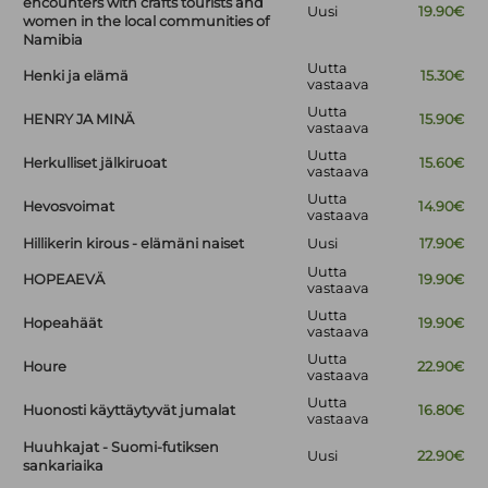
encounters with crafts tourists and
Uusi
19.90€
women in the local communities of
Namibia
Uutta
Henki ja elämä
15.30€
vastaava
Uutta
HENRY JA MINÄ
15.90€
vastaava
Uutta
Herkulliset jälkiruoat
15.60€
vastaava
Uutta
Hevosvoimat
14.90€
vastaava
Hillikerin kirous - elämäni naiset
Uusi
17.90€
Uutta
HOPEAEVÄ
19.90€
vastaava
Uutta
Hopeahäät
19.90€
vastaava
Uutta
Houre
22.90€
vastaava
Uutta
Huonosti käyttäytyvät jumalat
16.80€
vastaava
Huuhkajat - Suomi-futiksen
Uusi
22.90€
sankariaika