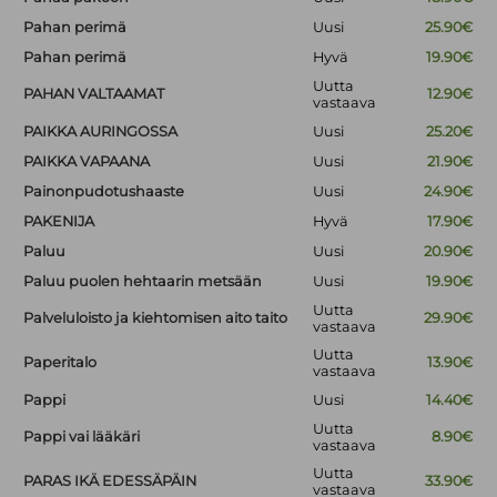
Pahan perimä
Uusi
25.90€
Pahan perimä
Hyvä
19.90€
Uutta
PAHAN VALTAAMAT
12.90€
vastaava
PAIKKA AURINGOSSA
Uusi
25.20€
PAIKKA VAPAANA
Uusi
21.90€
Painonpudotushaaste
Uusi
24.90€
PAKENIJA
Hyvä
17.90€
Paluu
Uusi
20.90€
Paluu puolen hehtaarin metsään
Uusi
19.90€
Uutta
Palveluloisto ja kiehtomisen aito taito
29.90€
vastaava
Uutta
Paperitalo
13.90€
vastaava
Pappi
Uusi
14.40€
Uutta
Pappi vai lääkäri
8.90€
vastaava
Uutta
PARAS IKÄ EDESSÄPÄIN
33.90€
vastaava