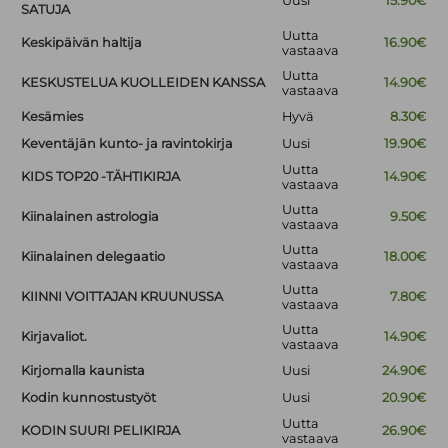
Uusi
15.90€
SATUJA
Uutta
Keskipäivän haltija
16.90€
vastaava
Uutta
KESKUSTELUA KUOLLEIDEN KANSSA
14.90€
vastaava
Kesämies
Hyvä
8.30€
Keventäjän kunto- ja ravintokirja
Uusi
19.90€
Uutta
KIDS TOP20 -TÄHTIKIRJA
14.90€
vastaava
Uutta
Kiinalainen astrologia
9.50€
vastaava
Uutta
Kiinalainen delegaatio
18.00€
vastaava
Uutta
KIINNI VOITTAJAN KRUUNUSSA
7.80€
vastaava
Uutta
Kirjavaliot.
14.90€
vastaava
Kirjomalla kaunista
Uusi
24.90€
Kodin kunnostustyöt
Uusi
20.90€
Uutta
KODIN SUURI PELIKIRJA
26.90€
vastaava