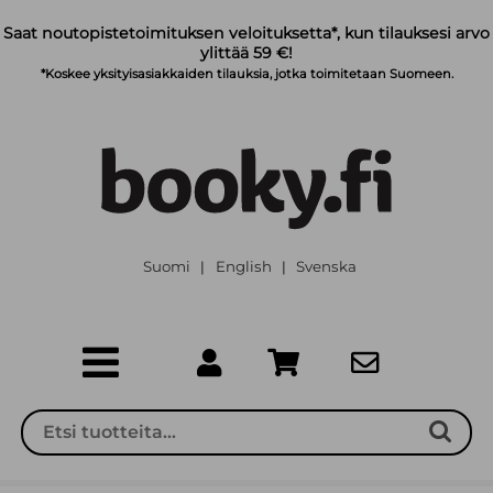
Siirry pääsisältöön
Saat noutopistetoimituksen veloituksetta*, kun tilauksesi arvo
ylittää 59 €!
*Koskee yksityisasiakkaiden tilauksia, jotka toimitetaan Suomeen.
Suomi
English
Svenska
|
|