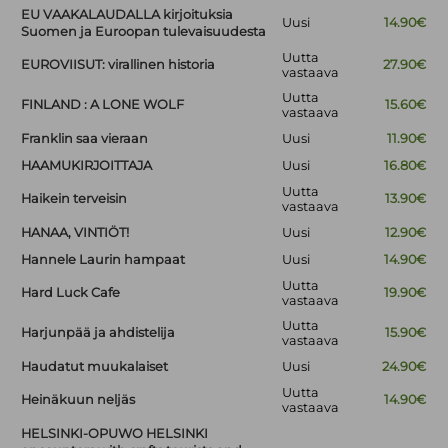
EU VAAKALAUDALLA kirjoituksia
Uusi
14.90€
Suomen ja Euroopan tulevaisuudesta
Uutta
EUROVIISUT: virallinen historia
27.90€
vastaava
Uutta
FINLAND : A LONE WOLF
15.60€
vastaava
Franklin saa vieraan
Uusi
11.90€
HAAMUKIRJOITTAJA
Uusi
16.80€
Uutta
Haikein terveisin
13.90€
vastaava
HANAA, VINTIÖT!
Uusi
12.90€
Hannele Laurin hampaat
Uusi
14.90€
Uutta
Hard Luck Cafe
19.90€
vastaava
Uutta
Harjunpää ja ahdistelija
15.90€
vastaava
Haudatut muukalaiset
Uusi
24.90€
Uutta
Heinäkuun neljäs
14.90€
vastaava
HELSINKI-OPUWO HELSINKI