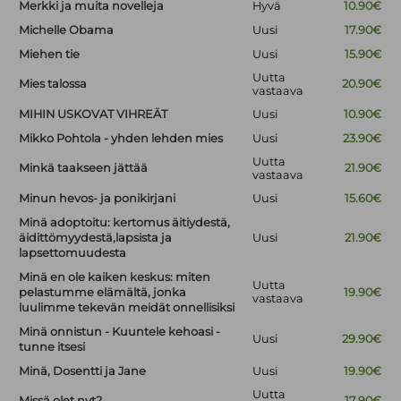
Merkki ja muita novelleja
Hyvä
10.90€
Michelle Obama
Uusi
17.90€
Miehen tie
Uusi
15.90€
Uutta
Mies talossa
20.90€
vastaava
MIHIN USKOVAT VIHREÄT
Uusi
10.90€
Mikko Pohtola - yhden lehden mies
Uusi
23.90€
Uutta
Minkä taakseen jättää
21.90€
vastaava
Minun hevos- ja ponikirjani
Uusi
15.60€
Minä adoptoitu: kertomus äitiydestä,
äidittömyydestä,lapsista ja
Uusi
21.90€
lapsettomuudesta
Minä en ole kaiken keskus: miten
Uutta
pelastumme elämältä, jonka
19.90€
vastaava
luulimme tekevän meidät onnellisiksi
Minä onnistun - Kuuntele kehoasi -
Uusi
29.90€
tunne itsesi
Minä, Dosentti ja Jane
Uusi
19.90€
Uutta
Missä olet nyt?
17.90€