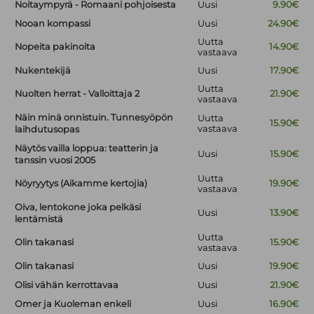
Noitaympyrä - Romaani pohjoisesta
Uusi
9.90€
Nooan kompassi
Uusi
24.90€
Uutta
Nopeita pakinoita
14.90€
vastaava
Nukentekijä
Uusi
17.90€
Uutta
Nuolten herrat - Valloittaja 2
21.90€
vastaava
Näin minä onnistuin. Tunnesyöpön
Uutta
15.90€
vastaava
laihdutusopas
Näytös vailla loppua: teatterin ja
Uusi
15.90€
tanssin vuosi 2005
Uutta
Nöyryytys (Aikamme kertojia)
19.90€
vastaava
Oiva, lentokone joka pelkäsi
Uusi
13.90€
lentämistä
Uutta
Olin takanasi
15.90€
vastaava
Olin takanasi
Uusi
19.90€
Olisi vähän kerrottavaa
Uusi
21.90€
Omer ja Kuoleman enkeli
Uusi
16.90€