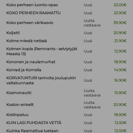
Koko perheen luonto-opas
Uusi
22.00€
KOKO PERHEEN RAAMATTU
Uusi
22.90€
Uutta
Koko perheen värikasvio
39.90€
vastaava
Koljatti
Uusi
20.90€
Kolme miestä netissä
Uusi
21.90€
Kolmen kopla (Remnants - selviytyjät
Uusi
12.90€
Maasta 13)
Kononen ja naulamurhat
Uusi
18.90€
Konrad ja Kornelia
Uusi
14.90€
KORVATUNTURI tarinoita joulupukin
Uusi
16.90€
valtakunnasta
Uutta
Kosmonautti
15.90€
vastaava
Uutta
Koston enkelit
20.90€
vastaava
Kotiinpaluu
Uusi
18.90€
KUIN LASI PUHDASTA VETTÄ
Uusi
12.50€
Kuinka Raamattua luetaan
Uusi
12.00€