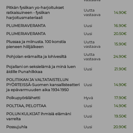
Pitkän fysiikan yo-harjoitukset
Uutta
ratkaisuineen - fysiikan
14.90€
vastaava
harjoitusmateriaali
PLUMERIAVERANTA
Uusi
16.90€
PLUMERIAVERANTA
Uusi
20.50€
Plussaa ja miinusta. 100 konstia
Uutta
15.90€
vastaava
pieneen hiilijälkeen
Uutta
Pohjolan erämailta ja lohivesiltä
24.90€
vastaava
Pojallani on seksielämä ja minä luen
Uusi
21.90€
äidille Punahilkkaa
POLITIIKAN JA VALTATAISTELUN
PYÖRTEISSÄ-Suomen kansallisteatteri
Uusi
14.90€
ja epävarmuuden aika 1934 1950
Polkupyörälähetti
Hyvä
17.90€
POLTTAA, PELOTTAA
Uusi
14.90€
POLUN KULKIJAT ihmisiä elämäni
Uusi
19.50€
varrelta
Possujuhla
Uusi
20.90€