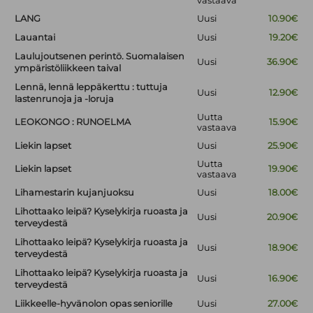
vastaava
LANG
Uusi
10.90€
Lauantai
Uusi
19.20€
Laulujoutsenen perintö. Suomalaisen
Uusi
36.90€
ympäristöliikkeen taival
Lennä, lennä leppäkerttu : tuttuja
Uusi
12.90€
lastenrunoja ja -loruja
Uutta
LEOKONGO : RUNOELMA
15.90€
vastaava
Liekin lapset
Uusi
25.90€
Uutta
Liekin lapset
19.90€
vastaava
Lihamestarin kujanjuoksu
Uusi
18.00€
Lihottaako leipä? Kyselykirja ruoasta ja
Uusi
20.90€
terveydestä
Lihottaako leipä? Kyselykirja ruoasta ja
Uusi
18.90€
terveydestä
Lihottaako leipä? Kyselykirja ruoasta ja
Uusi
16.90€
terveydestä
Liikkeelle-hyvänolon opas seniorille
Uusi
27.00€