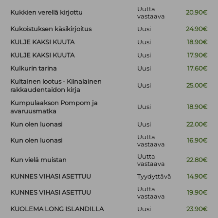
Uutta
Kukkien verellä kirjottu
20.90€
vastaava
Kukoistuksen käsikirjoitus
Uusi
24.90€
KULJE KAKSI KUUTA
Uusi
18.90€
KULJE KAKSI KUUTA
Uusi
17.90€
Kulkurin tarina
Uusi
17.60€
Kultainen lootus - Kiinalainen
Uusi
25.00€
rakkaudentaidon kirja
Kumpulaakson Pompom ja
Uusi
18.90€
avaruusmatka
Kun olen luonasi
Uusi
22.00€
Uutta
Kun olen luonasi
16.90€
vastaava
Uutta
Kun vielä muistan
22.80€
vastaava
KUNNES VIHASI ASETTUU
Tyydyttävä
14.90€
Uutta
KUNNES VIHASI ASETTUU
19.90€
vastaava
KUOLEMA LONG ISLANDILLA
Uusi
23.90€