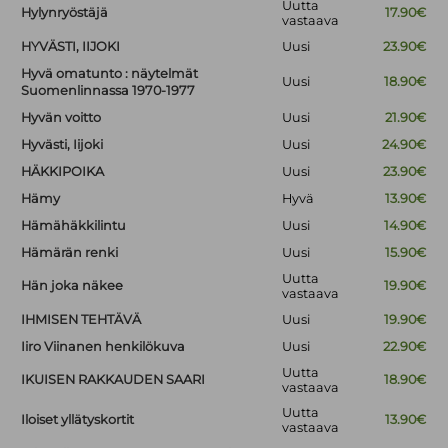
Uutta
Hylynryöstäjä
17.90€
vastaava
HYVÄSTI, IIJOKI
Uusi
23.90€
Hyvä omatunto : näytelmät
Uusi
18.90€
Suomenlinnassa 1970-1977
Hyvän voitto
Uusi
21.90€
Hyvästi, Iijoki
Uusi
24.90€
HÄKKIPOIKA
Uusi
23.90€
Hämy
Hyvä
13.90€
Hämähäkkilintu
Uusi
14.90€
Hämärän renki
Uusi
15.90€
Uutta
Hän joka näkee
19.90€
vastaava
IHMISEN TEHTÄVÄ
Uusi
19.90€
Iiro Viinanen henkilökuva
Uusi
22.90€
Uutta
IKUISEN RAKKAUDEN SAARI
18.90€
vastaava
Uutta
Iloiset yllätyskortit
13.90€
vastaava