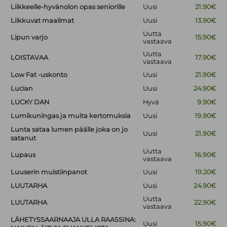
Liikkeelle-hyvänolon opas seniorille
Uusi
21.90€
Liikkuvat maailmat
Uusi
13.90€
Uutta
Lipun varjo
15.90€
vastaava
Uutta
LOISTAVAA
17.90€
vastaava
Low Fat -uskonto
Uusi
21.90€
Lucian
Uusi
24.90€
LUCKY DAN
Hyvä
9.90€
Lumikuningas ja muita kertomuksia
Uusi
19.90€
Lunta sataa lumen päälle joka on jo
Uusi
21.90€
satanut
Uutta
Lupaus
16.90€
vastaava
Luuserin muistiinpanot
Uusi
19.20€
LUUTARHA
Uusi
24.90€
Uutta
LUUTARHA
22.90€
vastaava
LÄHETYSSAARNAAJA ULLA RAASSINA:
Uusi
15.90€