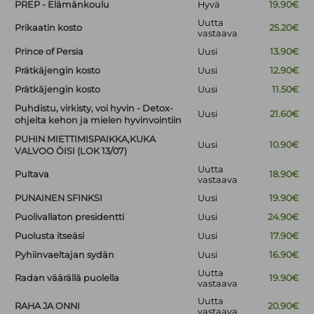
PREP - Elämänkoulu
Hyvä
19.90€
Uutta
Prikaatin kosto
25.20€
vastaava
Prince of Persia
Uusi
13.90€
Prätkäjengin kosto
Uusi
12.90€
Prätkäjengin kosto
Uusi
11.50€
Puhdistu, virkisty, voi hyvin - Detox-
Uusi
21.60€
ohjeita kehon ja mielen hyvinvointiin
PUHIN MIETTIMISPAIKKA,KUKA
Uusi
10.90€
VALVOO ÖISI (LOK 13/07)
Uutta
Pultava
18.90€
vastaava
PUNAINEN SFINKSI
Uusi
19.90€
Puolivallaton presidentti
Uusi
24.90€
Puolusta itseäsi
Uusi
17.90€
Pyhiinvaeltajan sydän
Uusi
16.90€
Uutta
Radan väärällä puolella
19.90€
vastaava
Uutta
RAHA JA ONNI
20.90€
vastaava