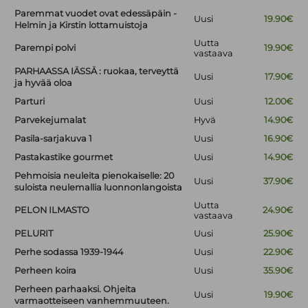
Paremmat vuodet ovat edessäpäin -
Uusi
19.90€
Helmin ja Kirstin lottamuistoja
Uutta
Parempi polvi
19.90€
vastaava
PARHAASSA IÄSSÄ : ruokaa, terveyttä
Uusi
17.90€
ja hyvää oloa
Parturi
Uusi
12.00€
Parvekejumalat
Hyvä
14.90€
Pasila-sarjakuva 1
Uusi
16.90€
Pastakastike gourmet
Uusi
14.90€
Pehmoisia neuleita pienokaiselle: 20
Uusi
37.90€
suloista neulemallia luonnonlangoista
Uutta
PELON ILMASTO
24.90€
vastaava
PELURIT
Uusi
25.90€
Perhe sodassa 1939-1944
Uusi
22.90€
Perheen koira
Uusi
35.90€
Perheen parhaaksi. Ohjeita
Uusi
19.90€
varmaotteiseen vanhemmuuteen.