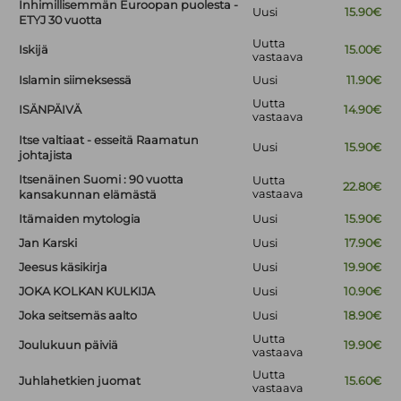
Inhimillisemmän Euroopan puolesta -
Uusi
15.90€
ETYJ 30 vuotta
Uutta
Iskijä
15.00€
vastaava
Islamin siimeksessä
Uusi
11.90€
Uutta
ISÄNPÄIVÄ
14.90€
vastaava
Itse valtiaat - esseitä Raamatun
Uusi
15.90€
johtajista
Itsenäinen Suomi : 90 vuotta
Uutta
22.80€
vastaava
kansakunnan elämästä
Itämaiden mytologia
Uusi
15.90€
Jan Karski
Uusi
17.90€
Jeesus käsikirja
Uusi
19.90€
JOKA KOLKAN KULKIJA
Uusi
10.90€
Joka seitsemäs aalto
Uusi
18.90€
Uutta
Joulukuun päiviä
19.90€
vastaava
Uutta
Juhlahetkien juomat
15.60€
vastaava