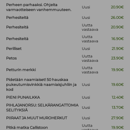
Perheen parhaaksi. Ohjeita
Uusi
20.90€
varmaotteiseen vanhemmuuteen.
Perhesiteitä
Uusi
26.00€
Uutta
Perhesiteitä
20.90€
vastaava
Uutta
Perhesiteitä
16.90€
vastaava
Perilliset
Uusi
21.90€
Uutta
Petos
23.90€
vastaava
Uutta
Petturin merkki
19.90€
vastaava
Pidetään naamiaiset! 50 hauskaa
pukeutumisvinkkiä naamiaisjuhliin ja
Uusi
19.60€
kod
PIENI PUNAILKKA
Uusi
12.40€
PIHLAJANORSU: SELKÄRANGATTOMIA
Uusi
13.70€
SELITYKSIÄ
PIIRAAT JA MUUT MUROHERKUT
Uusi
27.90€
Uutta
Pitkä matka Callistoon
19.90€
vastaava