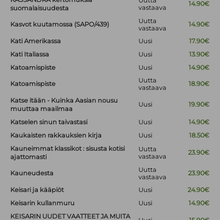
Uutta
14.90€
vastaava
suomalaisuudesta
Uutta
Kasvot kuutamossa (SAPO/439)
14.90€
vastaava
Kati Amerikassa
Uusi
17.90€
Kati Italiassa
Uusi
13.90€
Katoamispiste
Uusi
14.90€
Uutta
Katoamispiste
18.90€
vastaava
Katse itään - Kuinka Aasian nousu
Uusi
19.90€
muuttaa maailmaa
Katselen sinun taivastasi
Uusi
14.90€
Kaukaisten rakkauksien kirja
Uusi
18.50€
Kauneimmat klassikot : sisusta kotisi
Uutta
23.90€
vastaava
ajattomasti
Uutta
Kauneudesta
23.90€
vastaava
Keisari ja kääpiöt
Uusi
24.90€
Keisarin kullanmuru
Uusi
14.90€
KEISARIN UUDET VAATTEET JA MUITA