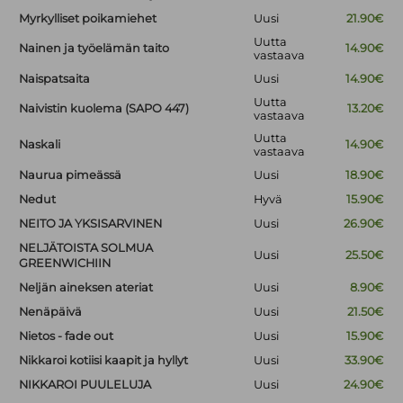
Myrkylliset poikamiehet
Uusi
21.90€
Uutta
Nainen ja työelämän taito
14.90€
vastaava
Naispatsaita
Uusi
14.90€
Uutta
Naivistin kuolema (SAPO 447)
13.20€
vastaava
Uutta
Naskali
14.90€
vastaava
Naurua pimeässä
Uusi
18.90€
Nedut
Hyvä
15.90€
NEITO JA YKSISARVINEN
Uusi
26.90€
NELJÄTOISTA SOLMUA
Uusi
25.50€
GREENWICHIIN
Neljän aineksen ateriat
Uusi
8.90€
Nenäpäivä
Uusi
21.50€
Nietos - fade out
Uusi
15.90€
Nikkaroi kotiisi kaapit ja hyllyt
Uusi
33.90€
NIKKAROI PUULELUJA
Uusi
24.90€