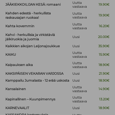
Uutta
JÄÄKIEKKOILIJAN KESÄ: romaani
19.90€
vastaava
Kahden edestä - herkullista
Uutta
19.90€
vastaava
raskausajan ruokaa!
Uutta
Kahta kovemmin
16.20€
vastaava
Kahvi - herkullisia ja virkistäviä
Uusi
20.00€
jälkiruokia ja juomia
Kaikkien aikojen Leijonajoukkue
Uusi
35.90€
Uutta
KAIKU
15.90€
vastaava
Uutta
Kaipauksen aika
18.90€
vastaava
KAKSIPÄISEN VEKARAN VARJOSSA
Uusi
21.90€
Kamppailu Jumalasta - 12 erää uskosta
Uusi
18.90€
Uutta
Kansalainen
14.90€
vastaava
Uutta
Kapinallinen – Kuunpimennys
13.20€
vastaava
KARNEVAALIT
Uusi
18.90€
KASSANDRA kertomuksia