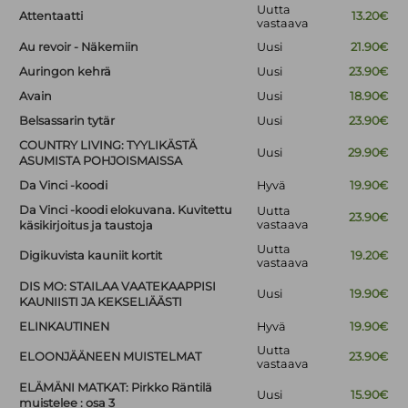
Uutta
Attentaatti
13.20€
vastaava
Au revoir - Näkemiin
Uusi
21.90€
Auringon kehrä
Uusi
23.90€
Avain
Uusi
18.90€
Belsassarin tytär
Uusi
23.90€
COUNTRY LIVING: TYYLIKÄSTÄ
Uusi
29.90€
ASUMISTA POHJOISMAISSA
Da Vinci -koodi
Hyvä
19.90€
Da Vinci -koodi elokuvana. Kuvitettu
Uutta
23.90€
vastaava
käsikirjoitus ja taustoja
Uutta
Digikuvista kauniit kortit
19.20€
vastaava
DIS MO: STAILAA VAATEKAAPPISI
Uusi
19.90€
KAUNIISTI JA KEKSELIÄÄSTI
ELINKAUTINEN
Hyvä
19.90€
Uutta
ELOONJÄÄNEEN MUISTELMAT
23.90€
vastaava
ELÄMÄNI MATKAT: Pirkko Räntilä
Uusi
15.90€
muistelee : osa 3