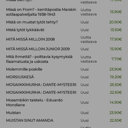
vastaava
Missä on From? - kenttäpostia Marskin
Uutta
15.90€
vastaava
sotilaspalvelijalta 1938-1943
Mistä on mustat tytöt tehty?
Uusi
20.90€
Mistä tytöt tykkäävät
Uusi
13.50€
Uutta
MITÄ MISSÄ MILLOIN 2008
17.90€
vastaava
MITÄ MISSÄ MILLOIN JUNIOR 2009
Uusi
15.90€
Mitä ihmettä? - polttavia kysymyksiä
Uutta
7.70€
vastaava
Raamatusta ja uskosta
Molemmille poskille
Uusi
23.90€
MORSIUSKESÄ
Uusi
19.20€
MOSAIIKKIMURHA : DANTE-MYSTEERI
Uusi
25.50€
MOSAIIKKIMURHA : DANTE-MYSTEERI
Uusi
22.50€
Mosambikin taistelu - Eduardo
Uusi
14.90€
Mondlane
Muistan
Uusi
23.90€
MUISTAN SINUT AMANDA
Uusi
22.50€
Uutta