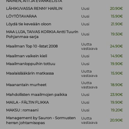
NAINEN, ÄITI JA EVANKELISTA
LÄHIKUVASSA RENNY HARLIN
Uusi
20.90€
LÖYTÖTAVARAA
Uusi
15.90€
Löydä tie keveään oloon
Uusi
21.90€
MAA LUJA, TAIVAS KORKIA Antti Tuurin
Uusi
19.50€
Pohjanmaa-sarja
Uutta
Maailman Top 10 -listat 2008
24.90€
vastaava
Maailman vaikein kieli
Uusi
14.90€
Maailmanloppuihin tottuu
Uusi
19.90€
Uutta
Maalaislääkärin matkassa
15.90€
vastaava
Uutta
Maanantain murheet
18.90€
vastaava
Mahdollisten maailmojen paikka
Uusi
23.90€
MAILA - FÄLTIN FLIKKA
Uusi
19.90€
MAKSU : romaani
Uusi
19.20€
Management by Sauron - Sormusten
Uutta
20.90€
vastaava
herran johtamisopas