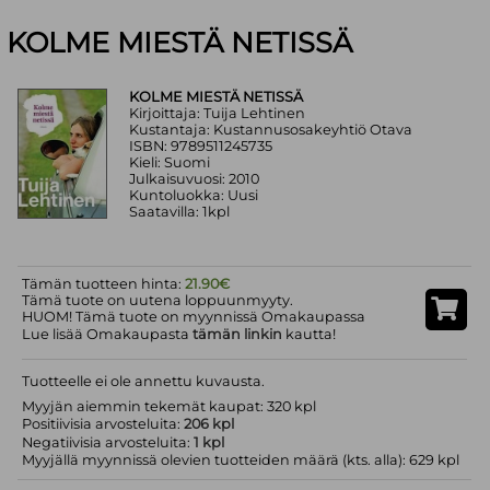
KOLME MIESTÄ NETISSÄ
KOLME MIESTÄ NETISSÄ
Kirjoittaja: Tuija Lehtinen
Kustantaja: Kustannusosakeyhtiö Otava
ISBN: 9789511245735
Kieli: Suomi
Julkaisuvuosi: 2010
Kuntoluokka: Uusi
Saatavilla: 1kpl
Tämän tuotteen hinta:
21.90€
Tämä tuote on uutena loppuunmyyty.
HUOM! Tämä tuote on myynnissä Omakaupassa
Lue lisää Omakaupasta
tämän linkin
kautta!
Tuotteelle ei ole annettu kuvausta.
Myyjän aiemmin tekemät kaupat: 320 kpl
Positiivisia arvosteluita:
206 kpl
Negatiivisia arvosteluita:
1 kpl
Myyjällä myynnissä olevien tuotteiden määrä (kts. alla): 629 kpl