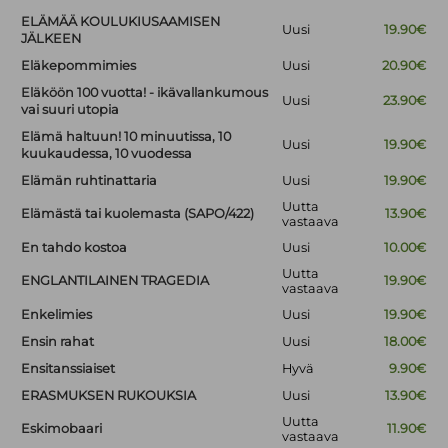
ELÄMÄÄ KOULUKIUSAAMISEN
Uusi
19.90€
JÄLKEEN
Eläkepommimies
Uusi
20.90€
Eläköön 100 vuotta! - ikävallankumous
Uusi
23.90€
vai suuri utopia
Elämä haltuun! 10 minuutissa, 10
Uusi
19.90€
kuukaudessa, 10 vuodessa
Elämän ruhtinattaria
Uusi
19.90€
Uutta
Elämästä tai kuolemasta (SAPO/422)
13.90€
vastaava
En tahdo kostoa
Uusi
10.00€
Uutta
ENGLANTILAINEN TRAGEDIA
19.90€
vastaava
Enkelimies
Uusi
19.90€
Ensin rahat
Uusi
18.00€
Ensitanssiaiset
Hyvä
9.90€
ERASMUKSEN RUKOUKSIA
Uusi
13.90€
Uutta
Eskimobaari
11.90€
vastaava