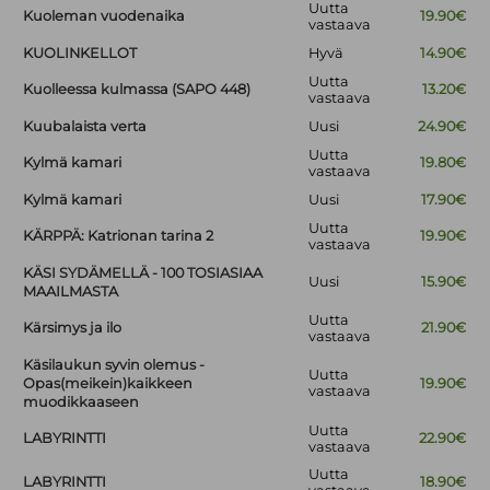
Uutta
Kuoleman vuodenaika
19.90€
vastaava
KUOLINKELLOT
Hyvä
14.90€
Uutta
Kuolleessa kulmassa (SAPO 448)
13.20€
vastaava
Kuubalaista verta
Uusi
24.90€
Uutta
Kylmä kamari
19.80€
vastaava
Kylmä kamari
Uusi
17.90€
Uutta
KÄRPPÄ: Katrionan tarina 2
19.90€
vastaava
KÄSI SYDÄMELLÄ - 100 TOSIASIAA
Uusi
15.90€
MAAILMASTA
Uutta
Kärsimys ja ilo
21.90€
vastaava
Käsilaukun syvin olemus -
Uutta
Opas(meikein)kaikkeen
19.90€
vastaava
muodikkaaseen
Uutta
LABYRINTTI
22.90€
vastaava
Uutta
LABYRINTTI
18.90€