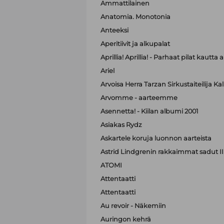
Ammattilainen
Anatomia. Monotonia
Anteeksi
Aperitiivit ja alkupalat
Aprillia! Aprillia! - Parhaat pilat kautta 
Ariel
Arvoisa Herra Tarzan Sirkustaiteilija K
Arvomme - aarteemme
Asennetta! - Kiilan albumi 2001
Asiakas Rydz
Askartele koruja luonnon aarteista
Astrid Lindgrenin rakkaimmat sadut II
ATOMI
Attentaatti
Attentaatti
Au revoir - Näkemiin
Auringon kehrä