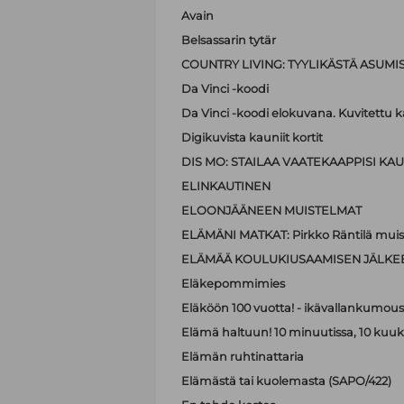
Avain
Belsassarin tytär
COUNTRY LIVING: TYYLIKÄSTÄ ASUMI
Da Vinci -koodi
Da Vinci -koodi elokuvana. Kuvitettu kä
Digikuvista kauniit kortit
DIS MO: STAILAA VAATEKAAPPISI KAUN
ELINKAUTINEN
ELOONJÄÄNEEN MUISTELMAT
ELÄMÄNI MATKAT: Pirkko Räntilä muiste
ELÄMÄÄ KOULUKIUSAAMISEN JÄLKE
Eläkepommimies
Eläköön 100 vuotta! - ikävallankumous 
Elämä haltuun! 10 minuutissa, 10 kuu
Elämän ruhtinattaria
Elämästä tai kuolemasta (SAPO/422)