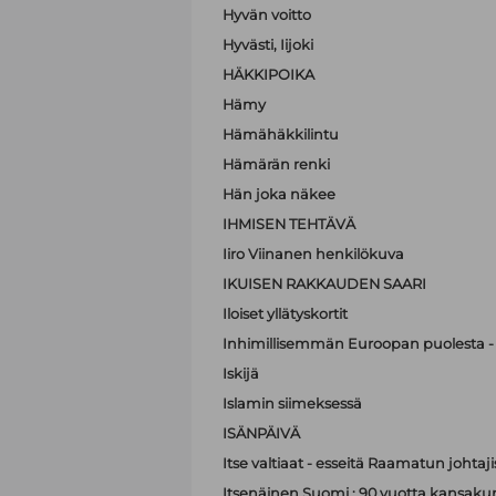
Hyvän voitto
Hyvästi, Iijoki
HÄKKIPOIKA
Hämy
Hämähäkkilintu
Hämärän renki
Hän joka näkee
IHMISEN TEHTÄVÄ
Iiro Viinanen henkilökuva
IKUISEN RAKKAUDEN SAARI
Iloiset yllätyskortit
Inhimillisemmän Euroopan puolesta - 
Iskijä
Islamin siimeksessä
ISÄNPÄIVÄ
Itse valtiaat - esseitä Raamatun johtaji
Itsenäinen Suomi : 90 vuotta kansak