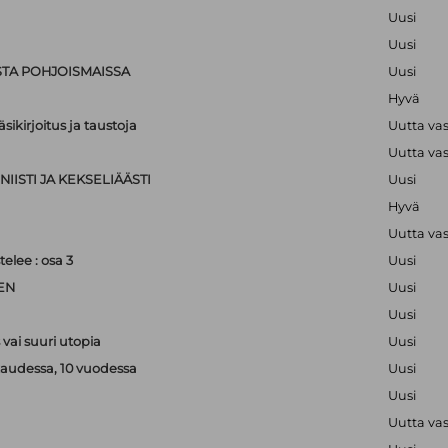
Uusi
Uusi
STA POHJOISMAISSA
Uusi
Hyvä
sikirjoitus ja taustoja
Uutta va
Uutta va
IISTI JA KEKSELIÄÄSTI
Uusi
Hyvä
Uutta va
lee : osa 3
Uusi
EN
Uusi
Uusi
vai suuri utopia
Uusi
kaudessa, 10 vuodessa
Uusi
Uusi
Uutta va