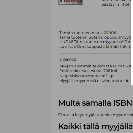
Saatavilla: 1kpl
Tämän tuotteen hinta:
23.90€
Tämä tuote on uutena loppuunmyyty.
HUOM! Tämä tuote on myynnissä Om
Lue lisää Omakaupasta
tämän linkin
k
3. painos
Myyjän aiemmin tekemät kaupat: 320 
Positiivisia arvosteluita:
206 kpl
Negatiivisia arvosteluita:
1 kpl
Myyjällä myynnissä olevien tuotteiden m
Muita samalla ISBN
Ei muita käytettyjä tuotteita myynniss
Kaikki tällä myyjäl