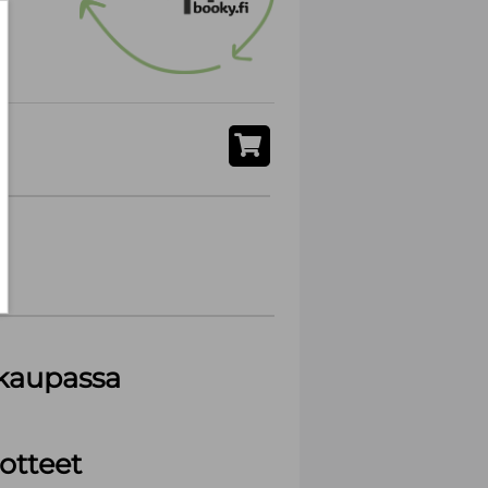
akaupassa
otteet