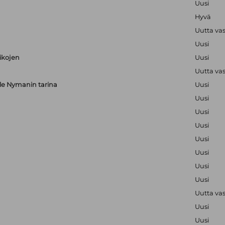
Uusi
Hyvä
Uutta va
Uusi
aikojen
Uusi
Uutta va
alle Nymanin tarina
Uusi
Uusi
Uusi
Uusi
Uusi
Uusi
Uusi
Uusi
Uutta va
Uusi
Uusi