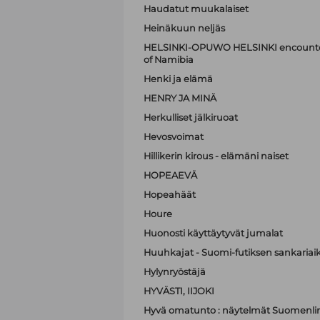
Haudatut muukalaiset
Heinäkuun neljäs
HELSINKI-OPUWO HELSINKI encounters 
of Namibia
Henki ja elämä
HENRY JA MINÄ
Herkulliset jälkiruoat
Hevosvoimat
Hillikerin kirous - elämäni naiset
HOPEAEVÄ
Hopeahäät
Houre
Huonosti käyttäytyvät jumalat
Huuhkajat - Suomi-futiksen sankariai
Hylynryöstäjä
HYVÄSTI, IIJOKI
Hyvä omatunto : näytelmät Suomenli