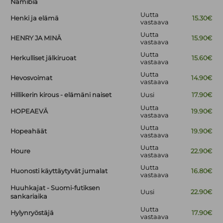
Namibia
Uutta
Henki ja elämä
15.30€
vastaava
Uutta
HENRY JA MINÄ
15.90€
vastaava
Uutta
Herkulliset jälkiruoat
15.60€
vastaava
Uutta
Hevosvoimat
14.90€
vastaava
Hillikerin kirous - elämäni naiset
Uusi
17.90€
Uutta
HOPEAEVÄ
19.90€
vastaava
Uutta
Hopeahäät
19.90€
vastaava
Uutta
Houre
22.90€
vastaava
Uutta
Huonosti käyttäytyvät jumalat
16.80€
vastaava
Huuhkajat - Suomi-futiksen
Uusi
22.90€
sankariaika
Uutta
Hylynryöstäjä
17.90€
vastaava