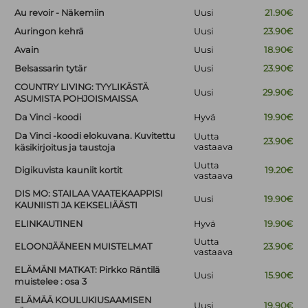
Au revoir - Näkemiin
Uusi
21.90€
Auringon kehrä
Uusi
23.90€
Avain
Uusi
18.90€
Belsassarin tytär
Uusi
23.90€
COUNTRY LIVING: TYYLIKÄSTÄ
Uusi
29.90€
ASUMISTA POHJOISMAISSA
Da Vinci -koodi
Hyvä
19.90€
Da Vinci -koodi elokuvana. Kuvitettu
Uutta
23.90€
vastaava
käsikirjoitus ja taustoja
Uutta
Digikuvista kauniit kortit
19.20€
vastaava
DIS MO: STAILAA VAATEKAAPPISI
Uusi
19.90€
KAUNIISTI JA KEKSELIÄÄSTI
ELINKAUTINEN
Hyvä
19.90€
Uutta
ELOONJÄÄNEEN MUISTELMAT
23.90€
vastaava
ELÄMÄNI MATKAT: Pirkko Räntilä
Uusi
15.90€
muistelee : osa 3
ELÄMÄÄ KOULUKIUSAAMISEN
Uusi
19.90€