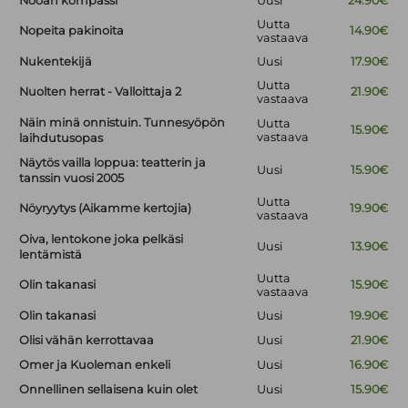
Nooan kompassi
Uusi
24.90€
Uutta
Nopeita pakinoita
14.90€
vastaava
Nukentekijä
Uusi
17.90€
Uutta
Nuolten herrat - Valloittaja 2
21.90€
vastaava
Näin minä onnistuin. Tunnesyöpön
Uutta
15.90€
vastaava
laihdutusopas
Näytös vailla loppua: teatterin ja
Uusi
15.90€
tanssin vuosi 2005
Uutta
Nöyryytys (Aikamme kertojia)
19.90€
vastaava
Oiva, lentokone joka pelkäsi
Uusi
13.90€
lentämistä
Uutta
Olin takanasi
15.90€
vastaava
Olin takanasi
Uusi
19.90€
Olisi vähän kerrottavaa
Uusi
21.90€
Omer ja Kuoleman enkeli
Uusi
16.90€
Onnellinen sellaisena kuin olet
Uusi
15.90€