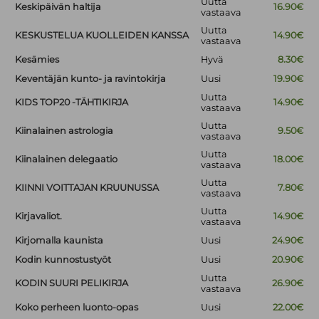
Uutta
Keskipäivän haltija
16.90€
vastaava
Uutta
KESKUSTELUA KUOLLEIDEN KANSSA
14.90€
vastaava
Kesämies
Hyvä
8.30€
Keventäjän kunto- ja ravintokirja
Uusi
19.90€
Uutta
KIDS TOP20 -TÄHTIKIRJA
14.90€
vastaava
Uutta
Kiinalainen astrologia
9.50€
vastaava
Uutta
Kiinalainen delegaatio
18.00€
vastaava
Uutta
KIINNI VOITTAJAN KRUUNUSSA
7.80€
vastaava
Uutta
Kirjavaliot.
14.90€
vastaava
Kirjomalla kaunista
Uusi
24.90€
Kodin kunnostustyöt
Uusi
20.90€
Uutta
KODIN SUURI PELIKIRJA
26.90€
vastaava
Koko perheen luonto-opas
Uusi
22.00€