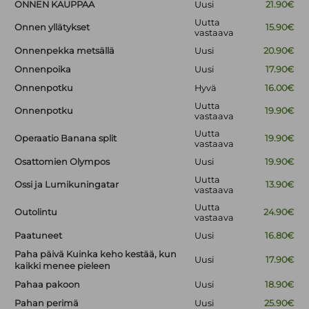
ONNEN KAUPPAA
Uusi
21.90€
Uutta
Onnen yllätykset
15.90€
vastaava
Onnenpekka metsällä
Uusi
20.90€
Onnenpoika
Uusi
17.90€
Onnenpotku
Hyvä
16.00€
Uutta
Onnenpotku
19.90€
vastaava
Uutta
Operaatio Banana split
19.90€
vastaava
Osattomien Olympos
Uusi
19.90€
Uutta
Ossi ja Lumikuningatar
13.90€
vastaava
Uutta
Outolintu
24.90€
vastaava
Paatuneet
Uusi
16.80€
Paha päivä Kuinka keho kestää, kun
Uusi
17.90€
kaikki menee pieleen
Pahaa pakoon
Uusi
18.90€
Pahan perimä
Uusi
25.90€