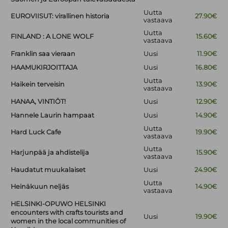
Uutta
EUROVIISUT: virallinen historia
27.90€
vastaava
Uutta
FINLAND : A LONE WOLF
15.60€
vastaava
Franklin saa vieraan
Uusi
11.90€
HAAMUKIRJOITTAJA
Uusi
16.80€
Uutta
Haikein terveisin
13.90€
vastaava
HANAA, VINTIÖT!
Uusi
12.90€
Hannele Laurin hampaat
Uusi
14.90€
Uutta
Hard Luck Cafe
19.90€
vastaava
Uutta
Harjunpää ja ahdistelija
15.90€
vastaava
Haudatut muukalaiset
Uusi
24.90€
Uutta
Heinäkuun neljäs
14.90€
vastaava
HELSINKI-OPUWO HELSINKI
encounters with crafts tourists and
Uusi
19.90€
women in the local communities of