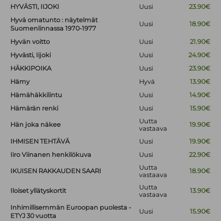
HYVÄSTI, IIJOKI
Uusi
23.90€
Hyvä omatunto : näytelmät
Uusi
18.90€
Suomenlinnassa 1970-1977
Hyvän voitto
Uusi
21.90€
Hyvästi, Iijoki
Uusi
24.90€
HÄKKIPOIKA
Uusi
23.90€
Hämy
Hyvä
13.90€
Hämähäkkilintu
Uusi
14.90€
Hämärän renki
Uusi
15.90€
Uutta
Hän joka näkee
19.90€
vastaava
IHMISEN TEHTÄVÄ
Uusi
19.90€
Iiro Viinanen henkilökuva
Uusi
22.90€
Uutta
IKUISEN RAKKAUDEN SAARI
18.90€
vastaava
Uutta
Iloiset yllätyskortit
13.90€
vastaava
Inhimillisemmän Euroopan puolesta -
Uusi
15.90€
ETYJ 30 vuotta