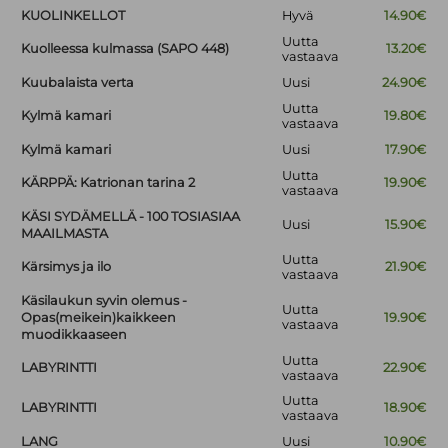
KUOLINKELLOT
Hyvä
14.90€
Uutta
Kuolleessa kulmassa (SAPO 448)
13.20€
vastaava
Kuubalaista verta
Uusi
24.90€
Uutta
Kylmä kamari
19.80€
vastaava
Kylmä kamari
Uusi
17.90€
Uutta
KÄRPPÄ: Katrionan tarina 2
19.90€
vastaava
KÄSI SYDÄMELLÄ - 100 TOSIASIAA
Uusi
15.90€
MAAILMASTA
Uutta
Kärsimys ja ilo
21.90€
vastaava
Käsilaukun syvin olemus -
Uutta
Opas(meikein)kaikkeen
19.90€
vastaava
muodikkaaseen
Uutta
LABYRINTTI
22.90€
vastaava
Uutta
LABYRINTTI
18.90€
vastaava
LANG
Uusi
10.90€