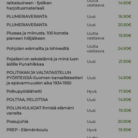
Uutta
ratkaisuineen - fysiikan
14.90€
vastaava
harjoitusmateriaali
PLUMERIAVERANTA
Uusi
16.90€
PLUMERIAVERANTA
Uusi
20.50€
Plussaa ja miinusta. 100 konstia
Uutta
15.90€
vastaava
pieneen hiilijälkeen
Uutta
Pohjolan erämailta ja lohivesiltä
24.90€
vastaava
Pojallani on seksielämä ja minä luen
Uusi
21.90€
äidille Punahilkkaa
POLITIIKAN JA VALTATAISTELUN
PYÖRTEISSÄ-Suomen kansallisteatteri
Uusi
14.90€
ja epävarmuuden aika 1934 1950
Polkupyörälähetti
Hyvä
17.90€
POLTTAA, PELOTTAA
Uusi
14.90€
POLUN KULKIJAT ihmisiä elämäni
Uusi
19.50€
varrelta
Possujuhla
Uusi
20.90€
PREP - Elämänkoulu
Hyvä
19.90€
Uutta