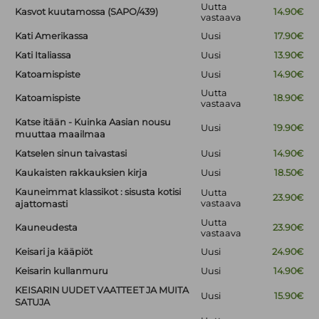
Uutta
Kasvot kuutamossa (SAPO/439)
14.90€
vastaava
Kati Amerikassa
Uusi
17.90€
Kati Italiassa
Uusi
13.90€
Katoamispiste
Uusi
14.90€
Uutta
Katoamispiste
18.90€
vastaava
Katse itään - Kuinka Aasian nousu
Uusi
19.90€
muuttaa maailmaa
Katselen sinun taivastasi
Uusi
14.90€
Kaukaisten rakkauksien kirja
Uusi
18.50€
Kauneimmat klassikot : sisusta kotisi
Uutta
23.90€
vastaava
ajattomasti
Uutta
Kauneudesta
23.90€
vastaava
Keisari ja kääpiöt
Uusi
24.90€
Keisarin kullanmuru
Uusi
14.90€
KEISARIN UUDET VAATTEET JA MUITA
Uusi
15.90€
SATUJA