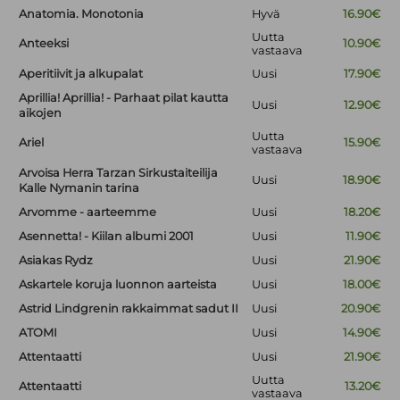
Anatomia. Monotonia
Hyvä
16.90€
Uutta
Anteeksi
10.90€
vastaava
Aperitiivit ja alkupalat
Uusi
17.90€
Aprillia! Aprillia! - Parhaat pilat kautta
Uusi
12.90€
aikojen
Uutta
Ariel
15.90€
vastaava
Arvoisa Herra Tarzan Sirkustaiteilija
Uusi
18.90€
Kalle Nymanin tarina
Arvomme - aarteemme
Uusi
18.20€
Asennetta! - Kiilan albumi 2001
Uusi
11.90€
Asiakas Rydz
Uusi
21.90€
Askartele koruja luonnon aarteista
Uusi
18.00€
Astrid Lindgrenin rakkaimmat sadut II
Uusi
20.90€
ATOMI
Uusi
14.90€
Attentaatti
Uusi
21.90€
Uutta
Attentaatti
13.20€
vastaava