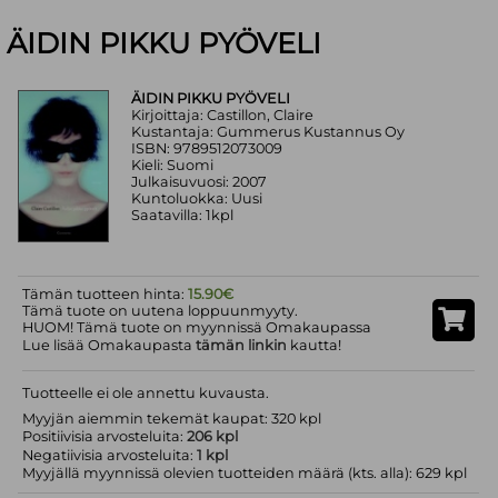
ÄIDIN PIKKU PYÖVELI
ÄIDIN PIKKU PYÖVELI
Kirjoittaja: Castillon, Claire
Kustantaja: Gummerus Kustannus Oy
ISBN: 9789512073009
Kieli: Suomi
Julkaisuvuosi: 2007
Kuntoluokka: Uusi
Saatavilla: 1kpl
Tämän tuotteen hinta:
15.90€
Tämä tuote on uutena loppuunmyyty.
HUOM! Tämä tuote on myynnissä Omakaupassa
Lue lisää Omakaupasta
tämän linkin
kautta!
Tuotteelle ei ole annettu kuvausta.
Myyjän aiemmin tekemät kaupat: 320 kpl
Positiivisia arvosteluita:
206 kpl
Negatiivisia arvosteluita:
1 kpl
Myyjällä myynnissä olevien tuotteiden määrä (kts. alla): 629 kpl