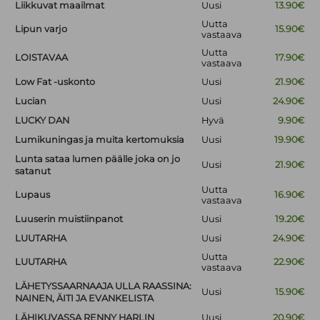
Liikkuvat maailmat
Uusi
13.90€
Uutta
Lipun varjo
15.90€
vastaava
Uutta
LOISTAVAA
17.90€
vastaava
Low Fat -uskonto
Uusi
21.90€
Lucian
Uusi
24.90€
LUCKY DAN
Hyvä
9.90€
Lumikuningas ja muita kertomuksia
Uusi
19.90€
Lunta sataa lumen päälle joka on jo
Uusi
21.90€
satanut
Uutta
Lupaus
16.90€
vastaava
Luuserin muistiinpanot
Uusi
19.20€
LUUTARHA
Uusi
24.90€
Uutta
LUUTARHA
22.90€
vastaava
LÄHETYSSAARNAAJA ULLA RAASSINA:
Uusi
15.90€
NAINEN, ÄITI JA EVANKELISTA
LÄHIKUVASSA RENNY HARLIN
Uusi
20.90€