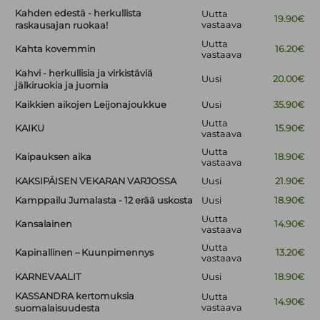
Kahden edestä - herkullista
Uutta
19.90€
vastaava
raskausajan ruokaa!
Uutta
Kahta kovemmin
16.20€
vastaava
Kahvi - herkullisia ja virkistäviä
Uusi
20.00€
jälkiruokia ja juomia
Kaikkien aikojen Leijonajoukkue
Uusi
35.90€
Uutta
KAIKU
15.90€
vastaava
Uutta
Kaipauksen aika
18.90€
vastaava
KAKSIPÄISEN VEKARAN VARJOSSA
Uusi
21.90€
Kamppailu Jumalasta - 12 erää uskosta
Uusi
18.90€
Uutta
Kansalainen
14.90€
vastaava
Uutta
Kapinallinen – Kuunpimennys
13.20€
vastaava
KARNEVAALIT
Uusi
18.90€
KASSANDRA kertomuksia
Uutta
14.90€
vastaava
suomalaisuudesta