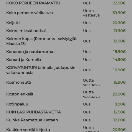
KOKO PERHEEN RAAMATTU
Uusi
22.90€
Uutta
Koko perheen värikasvio
39.90€
vastaava
Koljatti
Uusi
20.90€
Kolme miestä netissä
Uusi
21.90€
Kolmen kopla (Remnants - selviytyjät
Uusi
12.90€
Maasta 13)
Kononen ja naulamurhat
Uusi
18.90€
Konrad ja Kornelia
Uusi
14.90€
KORVATUNTURI tarinoita joulupukin
Uusi
16.90€
valtakunnasta
Uutta
Kosmonautti
15.90€
vastaava
Uutta
Koston enkelit
20.90€
vastaava
Kotiinpaluu
Uusi
18.90€
KUIN LASI PUHDASTA VETTÄ
Uusi
12.50€
Kuinka Raamattua luetaan
Uusi
12.00€
Uutta
Kukkien verellä kirjottu
20.90€