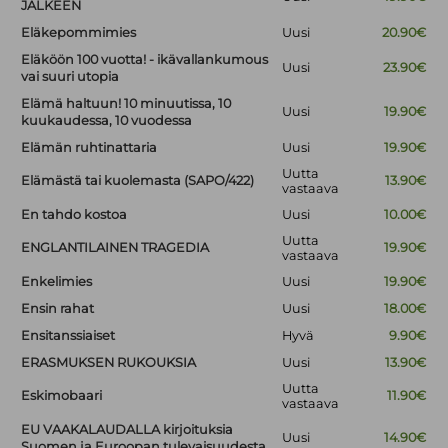
JÄLKEEN
Eläkepommimies
Uusi
20.90€
Eläköön 100 vuotta! - ikävallankumous
Uusi
23.90€
vai suuri utopia
Elämä haltuun! 10 minuutissa, 10
Uusi
19.90€
kuukaudessa, 10 vuodessa
Elämän ruhtinattaria
Uusi
19.90€
Uutta
Elämästä tai kuolemasta (SAPO/422)
13.90€
vastaava
En tahdo kostoa
Uusi
10.00€
Uutta
ENGLANTILAINEN TRAGEDIA
19.90€
vastaava
Enkelimies
Uusi
19.90€
Ensin rahat
Uusi
18.00€
Ensitanssiaiset
Hyvä
9.90€
ERASMUKSEN RUKOUKSIA
Uusi
13.90€
Uutta
Eskimobaari
11.90€
vastaava
EU VAAKALAUDALLA kirjoituksia
Uusi
14.90€
Suomen ja Euroopan tulevaisuudesta