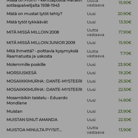
Missä on From? - kenttäpostia Marskin
Uutta
15.90€
vastaava
sotilaspalvelijalta 1938-1943
Mistä on mustat tytöt tehty?
Uusi
20.90€
Mistä tytöt tykkäävät
Uusi
13.50€
Uutta
MITÄ MISSÄ MILLOIN 2008
17.90€
vastaava
MITÄ MISSÄ MILLOIN JUNIOR 2009
Uusi
15.90€
Mitä ihmettä? - polttavia kysymyksiä
Uutta
7.70€
vastaava
Raamatusta ja uskosta
Molemmille poskille
Uusi
23.90€
MORSIUSKESÄ
Uusi
19.20€
MOSAIIKKIMURHA : DANTE-MYSTEERI
Uusi
25.50€
MOSAIIKKIMURHA : DANTE-MYSTEERI
Uusi
22.50€
Mosambikin taistelu - Eduardo
Uusi
14.90€
Mondlane
Muistan
Uusi
23.90€
MUISTAN SINUT AMANDA
Uusi
22.50€
Uutta
MUISTOA MINULTA PYYSIT...
13.90€
vastaava