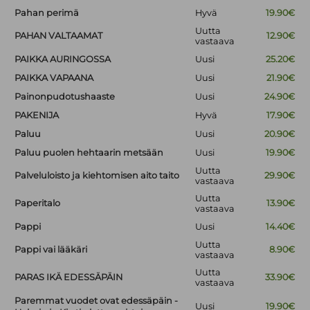
Pahan perimä
Hyvä
19.90€
Uutta
PAHAN VALTAAMAT
12.90€
vastaava
PAIKKA AURINGOSSA
Uusi
25.20€
PAIKKA VAPAANA
Uusi
21.90€
Painonpudotushaaste
Uusi
24.90€
PAKENIJA
Hyvä
17.90€
Paluu
Uusi
20.90€
Paluu puolen hehtaarin metsään
Uusi
19.90€
Uutta
Palveluloisto ja kiehtomisen aito taito
29.90€
vastaava
Uutta
Paperitalo
13.90€
vastaava
Pappi
Uusi
14.40€
Uutta
Pappi vai lääkäri
8.90€
vastaava
Uutta
PARAS IKÄ EDESSÄPÄIN
33.90€
vastaava
Paremmat vuodet ovat edessäpäin -
Uusi
19.90€