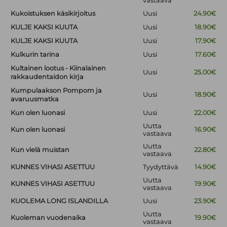
vastaava
Kukoistuksen käsikirjoitus
Uusi
24.90€
KULJE KAKSI KUUTA
Uusi
18.90€
KULJE KAKSI KUUTA
Uusi
17.90€
Kulkurin tarina
Uusi
17.60€
Kultainen lootus - Kiinalainen
Uusi
25.00€
rakkaudentaidon kirja
Kumpulaakson Pompom ja
Uusi
18.90€
avaruusmatka
Kun olen luonasi
Uusi
22.00€
Uutta
Kun olen luonasi
16.90€
vastaava
Uutta
Kun vielä muistan
22.80€
vastaava
KUNNES VIHASI ASETTUU
Tyydyttävä
14.90€
Uutta
KUNNES VIHASI ASETTUU
19.90€
vastaava
KUOLEMA LONG ISLANDILLA
Uusi
23.90€
Uutta
Kuoleman vuodenaika
19.90€
vastaava