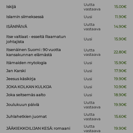
Uutta
Iskijä
15.00€
vastaava
Islamin siimeksessä
Uusi
11.90€
Uutta
ISÄNPÄIVÄ
14.90€
vastaava
Itse valtiaat - esseitä Raamatun
Uusi
15.90€
johtajista
Itsenäinen Suomi : 90 vuotta
Uutta
22.80€
vastaava
kansakunnan elämästä
Itämaiden mytologia
Uusi
15.90€
Jan Karski
Uusi
17.90€
Jeesus käsikirja
Uusi
19.90€
JOKA KOLKAN KULKIJA
Uusi
10.90€
Joka seitsemäs aalto
Uusi
18.90€
Uutta
Joulukuun päiviä
19.90€
vastaava
Uutta
Juhlahetkien juomat
15.60€
vastaava
Uutta
JÄÄKIEKKOILIJAN KESÄ: romaani
19.90€
vastaava