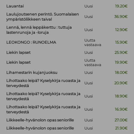
Lauantai
Uusi
19.20€
Laulujoutsenen perintö. Suomalaisen
Uusi
36.90€
ympäristöliikkeen taival
Lennä, lennä leppäkerttu : tuttuja
Uusi
12.90€
lastenrunoja ja -loruja
Uutta
LEOKONGO : RUNOELMA
15.90€
vastaava
Liekin lapset
Uusi
25.90€
Uutta
Liekin lapset
19.90€
vastaava
Lihamestarin kujanjuoksu
Uusi
18.00€
Lihottaako leipä? Kyselykirja ruoasta ja
Uusi
20.90€
terveydestä
Lihottaako leipä? Kyselykirja ruoasta ja
Uusi
18.90€
terveydestä
Lihottaako leipä? Kyselykirja ruoasta ja
Uusi
16.90€
terveydestä
Liikkeelle-hyvänolon opas seniorille
Uusi
27.00€
Liikkeelle-hyvänolon opas seniorille
Uusi
21.90€