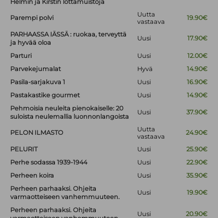
Helmin ja Kirstin lottamuistoja
Uutta
Parempi polvi
19.90€
vastaava
PARHAASSA IÄSSÄ : ruokaa, terveyttä
Uusi
17.90€
ja hyvää oloa
Parturi
Uusi
12.00€
Parvekejumalat
Hyvä
14.90€
Pasila-sarjakuva 1
Uusi
16.90€
Pastakastike gourmet
Uusi
14.90€
Pehmoisia neuleita pienokaiselle: 20
Uusi
37.90€
suloista neulemallia luonnonlangoista
Uutta
PELON ILMASTO
24.90€
vastaava
PELURIT
Uusi
25.90€
Perhe sodassa 1939-1944
Uusi
22.90€
Perheen koira
Uusi
35.90€
Perheen parhaaksi. Ohjeita
Uusi
19.90€
varmaotteiseen vanhemmuuteen.
Perheen parhaaksi. Ohjeita
Uusi
20.90€