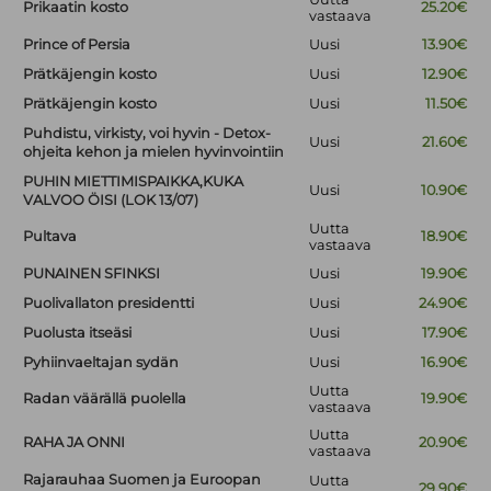
Prikaatin kosto
25.20€
vastaava
Prince of Persia
Uusi
13.90€
Prätkäjengin kosto
Uusi
12.90€
Prätkäjengin kosto
Uusi
11.50€
Puhdistu, virkisty, voi hyvin - Detox-
Uusi
21.60€
ohjeita kehon ja mielen hyvinvointiin
PUHIN MIETTIMISPAIKKA,KUKA
Uusi
10.90€
VALVOO ÖISI (LOK 13/07)
Uutta
Pultava
18.90€
vastaava
PUNAINEN SFINKSI
Uusi
19.90€
Puolivallaton presidentti
Uusi
24.90€
Puolusta itseäsi
Uusi
17.90€
Pyhiinvaeltajan sydän
Uusi
16.90€
Uutta
Radan väärällä puolella
19.90€
vastaava
Uutta
RAHA JA ONNI
20.90€
vastaava
Rajarauhaa Suomen ja Euroopan
Uutta
29.90€