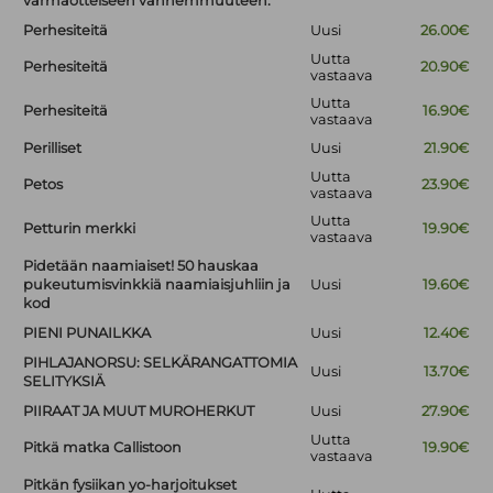
varmaotteiseen vanhemmuuteen.
Perhesiteitä
Uusi
26.00€
Uutta
Perhesiteitä
20.90€
vastaava
Uutta
Perhesiteitä
16.90€
vastaava
Perilliset
Uusi
21.90€
Uutta
Petos
23.90€
vastaava
Uutta
Petturin merkki
19.90€
vastaava
Pidetään naamiaiset! 50 hauskaa
pukeutumisvinkkiä naamiaisjuhliin ja
Uusi
19.60€
kod
PIENI PUNAILKKA
Uusi
12.40€
PIHLAJANORSU: SELKÄRANGATTOMIA
Uusi
13.70€
SELITYKSIÄ
PIIRAAT JA MUUT MUROHERKUT
Uusi
27.90€
Uutta
Pitkä matka Callistoon
19.90€
vastaava
Pitkän fysiikan yo-harjoitukset