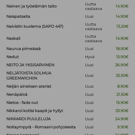
Uutta
Nainen ja työelämän taito
14.90€
vastaava
Naispatsaita
Uusi
14.90€
Uutta
Naivistin kuolema (SAPO 447)
13.20€
vastaava
Uutta
Naskali
14.90€
vastaava
Naurua pimeässä
Uusi
18.90€
Nedut
Hyvä
15.90€
NEITO JA YKSISARVINEN
Uusi
26.90€
NELJÄTOISTA SOLMUA
Uusi
25.50€
GREENWICHIIN
Neljän aineksen ateriat
Uusi
8.90€
Nenäpäivä
Uusi
21.50€
Nietos - fade out
Uusi
15.90€
Nikkaroi kotiisi kaapit ja hyllyt
Uusi
33.90€
NIKKAROI PUULELUJA
Uusi
24.90€
Noitaympyrä - Romaani pohjoisesta
Uusi
9.90€