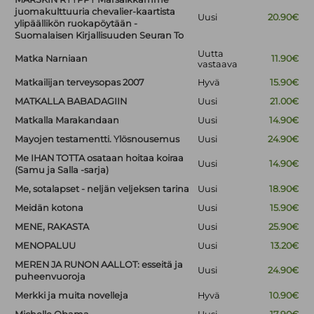
juomakulttuuria chevalier-kaartista
Uusi
20.90€
ylipäällikön ruokapöytään -
Suomalaisen Kirjallisuuden Seuran To
Uutta
Matka Narniaan
11.90€
vastaava
Matkailijan terveysopas 2007
Hyvä
15.90€
MATKALLA BABADAGIIN
Uusi
21.00€
Matkalla Marakandaan
Uusi
14.90€
Mayojen testamentti. Ylösnousemus
Uusi
24.90€
Me IHAN TOTTA osataan hoitaa koiraa
Uusi
14.90€
(Samu ja Salla -sarja)
Me, sotalapset - neljän veljeksen tarina
Uusi
18.90€
Meidän kotona
Uusi
15.90€
MENE, RAKASTA
Uusi
25.90€
MENOPALUU
Uusi
13.20€
MEREN JA RUNON AALLOT: esseitä ja
Uusi
24.90€
puheenvuoroja
Merkki ja muita novelleja
Hyvä
10.90€