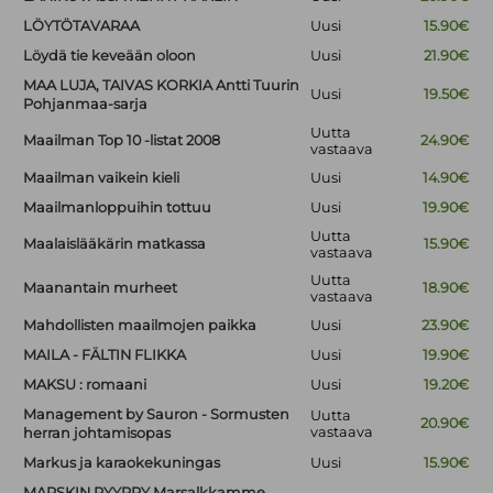
LÖYTÖTAVARAA
Uusi
15.90€
Löydä tie keveään oloon
Uusi
21.90€
MAA LUJA, TAIVAS KORKIA Antti Tuurin
Uusi
19.50€
Pohjanmaa-sarja
Uutta
Maailman Top 10 -listat 2008
24.90€
vastaava
Maailman vaikein kieli
Uusi
14.90€
Maailmanloppuihin tottuu
Uusi
19.90€
Uutta
Maalaislääkärin matkassa
15.90€
vastaava
Uutta
Maanantain murheet
18.90€
vastaava
Mahdollisten maailmojen paikka
Uusi
23.90€
MAILA - FÄLTIN FLIKKA
Uusi
19.90€
MAKSU : romaani
Uusi
19.20€
Management by Sauron - Sormusten
Uutta
20.90€
vastaava
herran johtamisopas
Markus ja karaokekuningas
Uusi
15.90€
MARSKIN RYYPPY Marsalkkamme