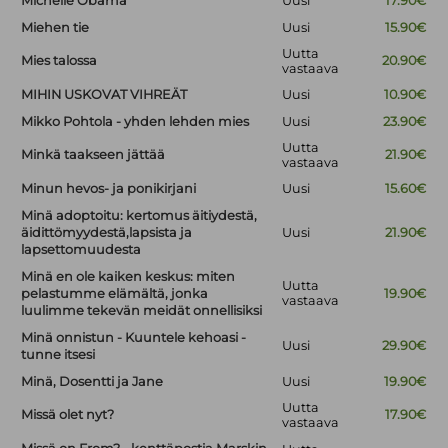
Michelle Obama
Uusi
17.90€
Miehen tie
Uusi
15.90€
Uutta
Mies talossa
20.90€
vastaava
MIHIN USKOVAT VIHREÄT
Uusi
10.90€
Mikko Pohtola - yhden lehden mies
Uusi
23.90€
Uutta
Minkä taakseen jättää
21.90€
vastaava
Minun hevos- ja ponikirjani
Uusi
15.60€
Minä adoptoitu: kertomus äitiydestä,
äidittömyydestä,lapsista ja
Uusi
21.90€
lapsettomuudesta
Minä en ole kaiken keskus: miten
Uutta
pelastumme elämältä, jonka
19.90€
vastaava
luulimme tekevän meidät onnellisiksi
Minä onnistun - Kuuntele kehoasi -
Uusi
29.90€
tunne itsesi
Minä, Dosentti ja Jane
Uusi
19.90€
Uutta
Missä olet nyt?
17.90€
vastaava