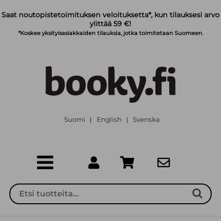
Siirry pääsisältöön
Saat noutopistetoimituksen veloituksetta*, kun tilauksesi arvo
ylittää 59 €!
*Koskee yksityisasiakkaiden tilauksia, jotka toimitetaan Suomeen.
Suomi
English
Svenska
|
|