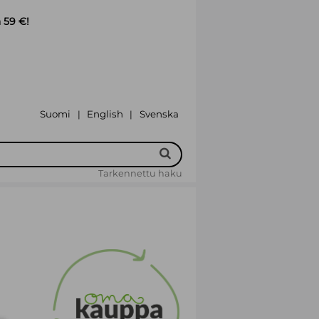
 59 €!
Suomi
English
Svenska
|
|
Tarkennettu haku