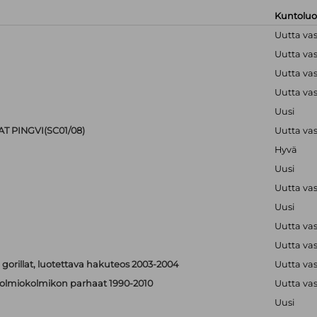
Kuntolu
Uutta va
Uutta va
Uutta va
Uutta va
Uusi
T PINGVI(SC01/08)
Uutta va
Hyvä
Uusi
Uutta va
Uusi
Uutta va
Uutta va
 gorillat, luotettava hakuteos 2003-2004
Uutta va
 - solmiokolmikon parhaat 1990-2010
Uutta va
Uusi