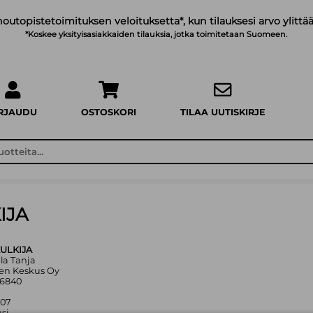
noutopistetoimituksen veloituksetta*, kun tilauksesi arvo ylittää
*Koskee yksityisasiakkaiden tilauksia, jotka toimitetaan Suomeen.
IRJAUDU
OSTOSKORI
TILAA UUTISKIRJE
IJA
ULKIJA
ela Tanja
ten Keskus Oy
76840
007
si