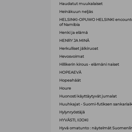
Haudatut muukalaiset
Heinäkuun neljäs
HELSINKI-OPUWO HELSINKI encounters 
of Namibia
Henki ja elämä
HENRY JA MINÄ
Herkulliset jälkiruoat
Hevosvoimat
Hillikerin kirous - elämäni naiset
HOPEAEVÄ
Hopeahäät
Houre
Huonosti käyttäytyvät jumalat
Huuhkajat - Suomi-futiksen sankariai
Hylynryöstäjä
HYVÄSTI, IIJOKI
Hyvä omatunto : näytelmät Suomenli