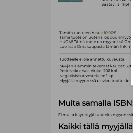
Saatavilla: 1kpl
Tämän tuotteen hinta:
10.90€
Tämä tuote on uutena loppuunmyyty.
HUOM! Tämä tuote on myynnissä Om
Lue lisää Omakaupasta
tämän linkin
k
Tuotteelle ei ole annettu kuvausta.
Myyjän aiemmin tekemät kaupat: 320 
Positiivisia arvosteluita:
206 kpl
Negatiivisia arvosteluita:
1 kpl
Myyjällä myynnissä olevien tuotteiden m
Muita samalla ISBN
Ei muita käytettyjä tuotteita myynniss
Kaikki tällä myyjäl