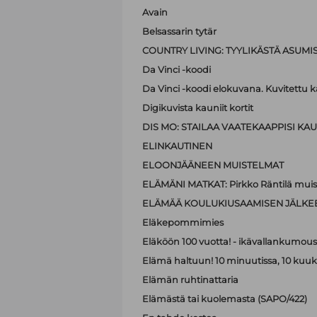
Avain
Belsassarin tytär
COUNTRY LIVING: TYYLIKÄSTÄ ASUMI
Da Vinci -koodi
Da Vinci -koodi elokuvana. Kuvitettu kä
Digikuvista kauniit kortit
DIS MO: STAILAA VAATEKAAPPISI KAUN
ELINKAUTINEN
ELOONJÄÄNEEN MUISTELMAT
ELÄMÄNI MATKAT: Pirkko Räntilä muiste
ELÄMÄÄ KOULUKIUSAAMISEN JÄLKE
Eläkepommimies
Eläköön 100 vuotta! - ikävallankumous 
Elämä haltuun! 10 minuutissa, 10 kuu
Elämän ruhtinattaria
Elämästä tai kuolemasta (SAPO/422)