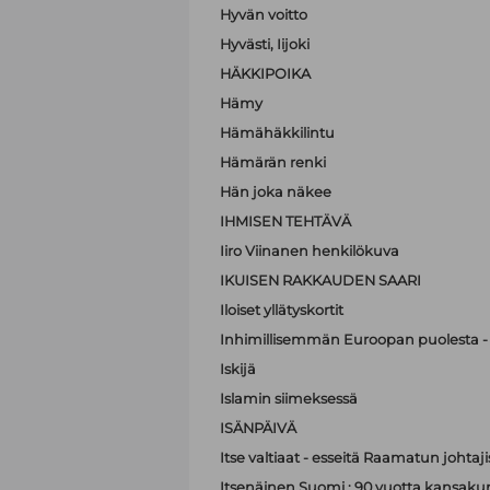
Hyvän voitto
Hyvästi, Iijoki
HÄKKIPOIKA
Hämy
Hämähäkkilintu
Hämärän renki
Hän joka näkee
IHMISEN TEHTÄVÄ
Iiro Viinanen henkilökuva
IKUISEN RAKKAUDEN SAARI
Iloiset yllätyskortit
Inhimillisemmän Euroopan puolesta - 
Iskijä
Islamin siimeksessä
ISÄNPÄIVÄ
Itse valtiaat - esseitä Raamatun johtaji
Itsenäinen Suomi : 90 vuotta kansak