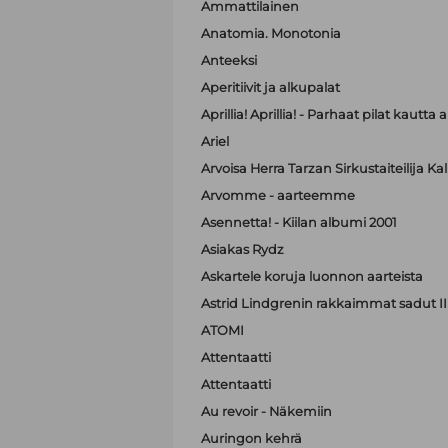
Ammattilainen
Anatomia. Monotonia
Anteeksi
Aperitiivit ja alkupalat
Aprillia! Aprillia! - Parhaat pilat kautta 
Ariel
Arvoisa Herra Tarzan Sirkustaiteilija K
Arvomme - aarteemme
Asennetta! - Kiilan albumi 2001
Asiakas Rydz
Askartele koruja luonnon aarteista
Astrid Lindgrenin rakkaimmat sadut II
ATOMI
Attentaatti
Attentaatti
Au revoir - Näkemiin
Auringon kehrä