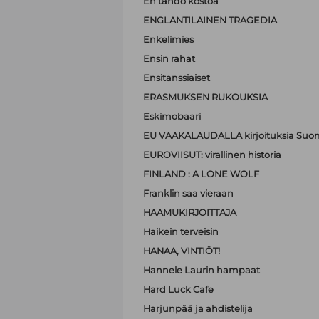
En tahdo kostoa
ENGLANTILAINEN TRAGEDIA
Enkelimies
Ensin rahat
Ensitanssiaiset
ERASMUKSEN RUKOUKSIA
Eskimobaari
EU VAAKALAUDALLA kirjoituksia Suom
EUROVIISUT: virallinen historia
FINLAND : A LONE WOLF
Franklin saa vieraan
HAAMUKIRJOITTAJA
Haikein terveisin
HANAA, VINTIÖT!
Hannele Laurin hampaat
Hard Luck Cafe
Harjunpää ja ahdistelija