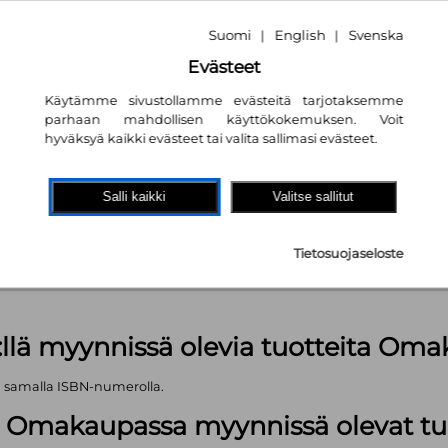
Suomi
English
Svenska
|
|
Evästeet
Käytämme sivustollamme evästeitä tarjotaksemme
parhaan mahdollisen käyttökokemuksen. Voit
hyväksyä kaikki evästeet tai valita sallimasi evästeet.
akaupassa
autta!
Salli kaikki
Valitse sallitut
kpl
Tietosuojaseloste
äärä (kts. alla): 629 kpl
:llä myynnissä olevia tuotteita Om
ä samalla ISBN-numerolla.
lä Omakaupassa myynnissä olevat tu