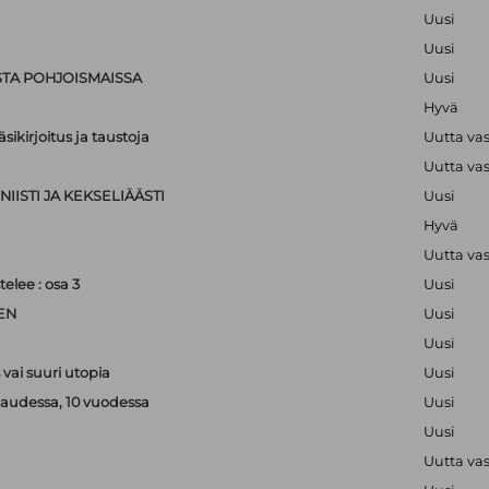
Uusi
Uusi
STA POHJOISMAISSA
Uusi
Hyvä
sikirjoitus ja taustoja
Uutta va
Uutta va
IISTI JA KEKSELIÄÄSTI
Uusi
Hyvä
Uutta va
lee : osa 3
Uusi
EN
Uusi
Uusi
vai suuri utopia
Uusi
kaudessa, 10 vuodessa
Uusi
Uusi
Uutta va