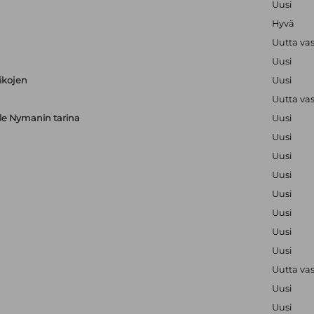
Uusi
Hyvä
Uutta va
Uusi
aikojen
Uusi
Uutta va
alle Nymanin tarina
Uusi
Uusi
Uusi
Uusi
Uusi
Uusi
Uusi
Uusi
Uutta va
Uusi
Uusi