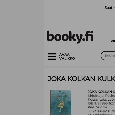
Siirry pääsisältöön
Saat 
K
AVAA
VALIKKO
JOKA KOLKAN KULK
JOKA KOLKAN K
Kirjoittaja: Posk
Kustantaja: Las
ISBN: 97895162
Kieli: Suomi
Julkaisuvuosi: 2
Kuntoluokka: Uu