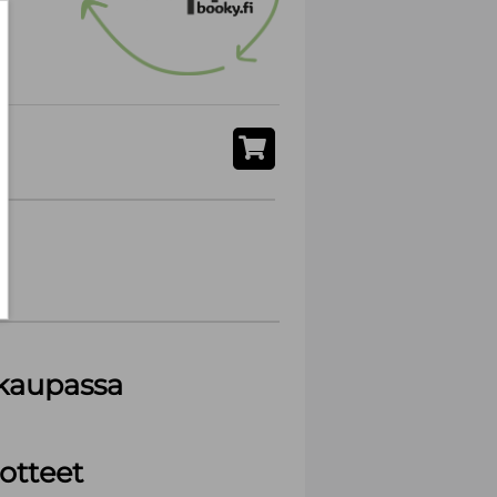
akaupassa
otteet