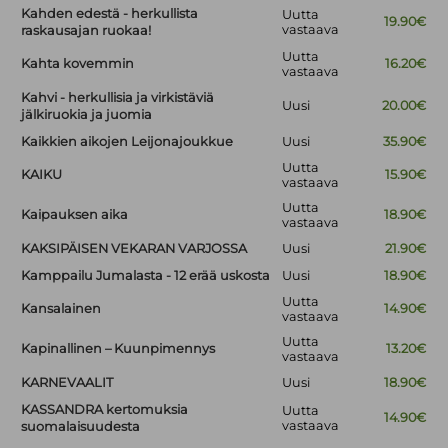
Kahden edestä - herkullista
Uutta
19.90€
vastaava
raskausajan ruokaa!
Uutta
Kahta kovemmin
16.20€
vastaava
Kahvi - herkullisia ja virkistäviä
Uusi
20.00€
jälkiruokia ja juomia
Kaikkien aikojen Leijonajoukkue
Uusi
35.90€
Uutta
KAIKU
15.90€
vastaava
Uutta
Kaipauksen aika
18.90€
vastaava
KAKSIPÄISEN VEKARAN VARJOSSA
Uusi
21.90€
Kamppailu Jumalasta - 12 erää uskosta
Uusi
18.90€
Uutta
Kansalainen
14.90€
vastaava
Uutta
Kapinallinen – Kuunpimennys
13.20€
vastaava
KARNEVAALIT
Uusi
18.90€
KASSANDRA kertomuksia
Uutta
14.90€
vastaava
suomalaisuudesta