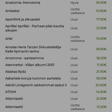
Anatomia. Monotonia
Hyvä
16.90€
Uutta
Anteeksi
10.90€
vastaava
Aperitiivit ja alkupalat
Uusi
17.90€
Aprillia! Aprillia! - Parhaat pilat kautta
Uusi
12.90€
aikojen
Uutta
Ariel
15.90€
vastaava
Arvoisa Herra Tarzan Sirkustaiteilija
Uusi
18.90€
Kalle Nymanin tarina
Arvomme - aarteemme
Uusi
18.20€
Asennetta! - Kiilan albumi 2001
Uusi
11.90€
Asiakas Rydz
Uusi
21.90€
Askartele koruja luonnon aarteista
Uusi
18.00€
Astrid Lindgrenin rakkaimmat sadut II
Uusi
20.90€
ATOMI
Uusi
14.90€
Attentaatti
Uusi
21.90€
Uutta
Attentaatti
13.20€
vastaava