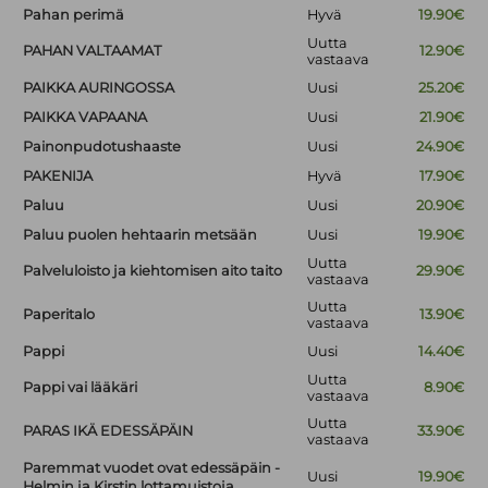
Pahan perimä
Hyvä
19.90€
Uutta
PAHAN VALTAAMAT
12.90€
vastaava
PAIKKA AURINGOSSA
Uusi
25.20€
PAIKKA VAPAANA
Uusi
21.90€
Painonpudotushaaste
Uusi
24.90€
PAKENIJA
Hyvä
17.90€
Paluu
Uusi
20.90€
Paluu puolen hehtaarin metsään
Uusi
19.90€
Uutta
Palveluloisto ja kiehtomisen aito taito
29.90€
vastaava
Uutta
Paperitalo
13.90€
vastaava
Pappi
Uusi
14.40€
Uutta
Pappi vai lääkäri
8.90€
vastaava
Uutta
PARAS IKÄ EDESSÄPÄIN
33.90€
vastaava
Paremmat vuodet ovat edessäpäin -
Uusi
19.90€
Helmin ja Kirstin lottamuistoja