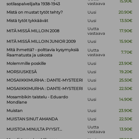
15.90€
vastaava
sotilaspalvelijalta 1938-1943
Mistä on mustat tytöt tehty?
Uusi
20.90€
Mistä tytöt tykkäävät
Uusi
13.50€
Uutta
MITÄ MISSÄ MILLOIN 2008
17.90€
vastaava
MITÄ MISSÄ MILLOIN JUNIOR 2009
Uusi
15.90€
Mitä ihmettä? - polttavia kysymyksiä
Uutta
7.70€
vastaava
Raamatusta ja uskosta
Molemmille poskille
Uusi
23.90€
MORSIUSKESÄ
Uusi
19.20€
MOSAIIKKIMURHA : DANTE-MYSTEERI
Uusi
25.50€
MOSAIIKKIMURHA : DANTE-MYSTEERI
Uusi
22.50€
Mosambikin taistelu - Eduardo
Uusi
14.90€
Mondlane
Muistan
Uusi
23.90€
MUISTAN SINUT AMANDA
Uusi
22.50€
Uutta
MUISTOA MINULTA PYYSIT...
13.90€
vastaava