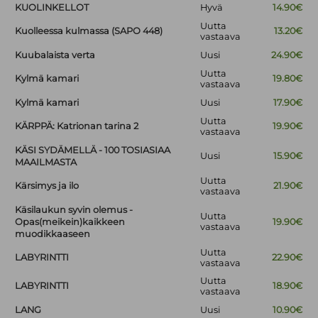
KUOLINKELLOT
Hyvä
14.90€
Uutta
Kuolleessa kulmassa (SAPO 448)
13.20€
vastaava
Kuubalaista verta
Uusi
24.90€
Uutta
Kylmä kamari
19.80€
vastaava
Kylmä kamari
Uusi
17.90€
Uutta
KÄRPPÄ: Katrionan tarina 2
19.90€
vastaava
KÄSI SYDÄMELLÄ - 100 TOSIASIAA
Uusi
15.90€
MAAILMASTA
Uutta
Kärsimys ja ilo
21.90€
vastaava
Käsilaukun syvin olemus -
Uutta
Opas(meikein)kaikkeen
19.90€
vastaava
muodikkaaseen
Uutta
LABYRINTTI
22.90€
vastaava
Uutta
LABYRINTTI
18.90€
vastaava
LANG
Uusi
10.90€