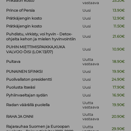
Prikaatin kosto
25.20€
vastaava
Prince of Persia
Uusi
13.90€
Prätkäjengin kosto
Uusi
12.90€
Prätkäjengin kosto
Uusi
11.50€
Puhdistu, virkisty, voi hyvin - Detox-
Uusi
21.60€
ohjeita kehon ja mielen hyvinvointiin
PUHIN MIETTIMISPAIKKA,KUKA
Uusi
10.90€
VALVOO ÖISI (LOK 13/07)
Uutta
Pultava
18.90€
vastaava
PUNAINEN SFINKSI
Uusi
19.90€
Puolivallaton presidentti
Uusi
24.90€
Puolusta itseäsi
Uusi
17.90€
Pyhiinvaeltajan sydän
Uusi
16.90€
Uutta
Radan väärällä puolella
19.90€
vastaava
Uutta
RAHA JA ONNI
20.90€
vastaava
Rajarauhaa Suomen ja Euroopan
Uutta
29.90€