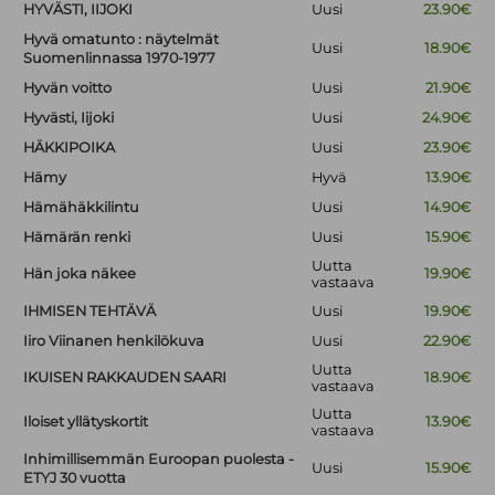
HYVÄSTI, IIJOKI
Uusi
23.90€
Hyvä omatunto : näytelmät
Uusi
18.90€
Suomenlinnassa 1970-1977
Hyvän voitto
Uusi
21.90€
Hyvästi, Iijoki
Uusi
24.90€
HÄKKIPOIKA
Uusi
23.90€
Hämy
Hyvä
13.90€
Hämähäkkilintu
Uusi
14.90€
Hämärän renki
Uusi
15.90€
Uutta
Hän joka näkee
19.90€
vastaava
IHMISEN TEHTÄVÄ
Uusi
19.90€
Iiro Viinanen henkilökuva
Uusi
22.90€
Uutta
IKUISEN RAKKAUDEN SAARI
18.90€
vastaava
Uutta
Iloiset yllätyskortit
13.90€
vastaava
Inhimillisemmän Euroopan puolesta -
Uusi
15.90€
ETYJ 30 vuotta