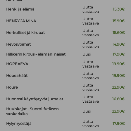
Uutta
Henki ja elämä
15.30€
vastaava
Uutta
HENRY JA MINÄ
15.90€
vastaava
Uutta
Herkulliset jälkiruoat
15.60€
vastaava
Uutta
Hevosvoimat
14.90€
vastaava
Hillikerin kirous - elämäni naiset
Uusi
17.90€
Uutta
HOPEAEVÄ
19.90€
vastaava
Uutta
Hopeahäät
19.90€
vastaava
Uutta
Houre
22.90€
vastaava
Uutta
Huonosti käyttäytyvät jumalat
16.80€
vastaava
Huuhkajat - Suomi-futiksen
Uusi
22.90€
sankariaika
Uutta
Hylynryöstäjä
17.90€
vastaava