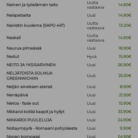
Uutta
Nainen ja työelämän taito
14.90€
vastaava
Naispatsaita
Uusi
14.90€
Uutta
Naivistin kuolema (SAPO 447)
13.20€
vastaava
Uutta
Naskali
14.90€
vastaava
Naurua pimeässä
Uusi
18.90€
Nedut
Hyvä
15.90€
NEITO JA YKSISARVINEN
Uusi
26.90€
NELJÄTOISTA SOLMUA
Uusi
25.50€
GREENWICHIIN
Neljän aineksen ateriat
Uusi
8.90€
Nenäpäivä
Uusi
21.50€
Nietos - fade out
Uusi
15.90€
Nikkaroi kotiisi kaapit ja hyllyt
Uusi
33.90€
NIKKAROI PUULELUJA
Uusi
24.90€
Noitaympyrä - Romaani pohjoisesta
Uusi
9.90€
Nooan kompassi
Uusi
24.90€