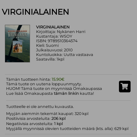
VIRGINIALAINEN
VIRGINIALAINEN
Kirjoittaja: Nykänen Harri
Kustantaja: WSOY
ISBN: 9789510364574
Kieli: Suomi
Julkaisuvuosi: 2010
Kuntoluokka: Uutta vastaava
Saatavilla: 1kpl
Tämän tuotteen hinta:
15.90€
Tämä tuote on uutena loppuunmyyty.
HUOM! Tämä tuote on myynnissä Omakaupassa
Lue lisää Omakaupasta
tämän linkin
kautta!
Tuotteelle ei ole annettu kuvausta.
Myyjän aiemmin tekemät kaupat: 320 kpl
Positiivisia arvosteluita:
206 kpl
Negatiivisia arvosteluita:
1 kpl
Myyjällä myynnissä olevien tuotteiden määrä (kts. alla): 629 kpl