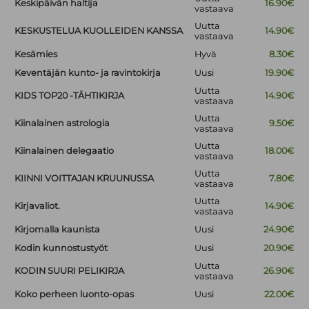
Keskipäivän haltija
16.90€
vastaava
Uutta
KESKUSTELUA KUOLLEIDEN KANSSA
14.90€
vastaava
Kesämies
Hyvä
8.30€
Keventäjän kunto- ja ravintokirja
Uusi
19.90€
Uutta
KIDS TOP20 -TÄHTIKIRJA
14.90€
vastaava
Uutta
Kiinalainen astrologia
9.50€
vastaava
Uutta
Kiinalainen delegaatio
18.00€
vastaava
Uutta
KIINNI VOITTAJAN KRUUNUSSA
7.80€
vastaava
Uutta
Kirjavaliot.
14.90€
vastaava
Kirjomalla kaunista
Uusi
24.90€
Kodin kunnostustyöt
Uusi
20.90€
Uutta
KODIN SUURI PELIKIRJA
26.90€
vastaava
Koko perheen luonto-opas
Uusi
22.00€