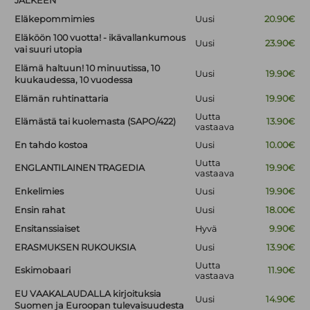
JÄLKEEN
Eläkepommimies
Uusi
20.90€
Eläköön 100 vuotta! - ikävallankumous
Uusi
23.90€
vai suuri utopia
Elämä haltuun! 10 minuutissa, 10
Uusi
19.90€
kuukaudessa, 10 vuodessa
Elämän ruhtinattaria
Uusi
19.90€
Uutta
Elämästä tai kuolemasta (SAPO/422)
13.90€
vastaava
En tahdo kostoa
Uusi
10.00€
Uutta
ENGLANTILAINEN TRAGEDIA
19.90€
vastaava
Enkelimies
Uusi
19.90€
Ensin rahat
Uusi
18.00€
Ensitanssiaiset
Hyvä
9.90€
ERASMUKSEN RUKOUKSIA
Uusi
13.90€
Uutta
Eskimobaari
11.90€
vastaava
EU VAAKALAUDALLA kirjoituksia
Uusi
14.90€
Suomen ja Euroopan tulevaisuudesta