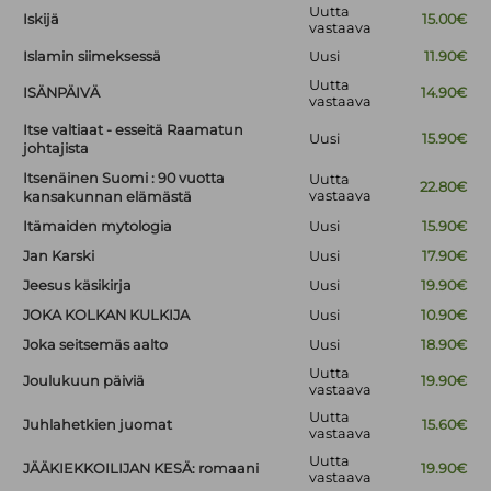
Uutta
Iskijä
15.00€
vastaava
Islamin siimeksessä
Uusi
11.90€
Uutta
ISÄNPÄIVÄ
14.90€
vastaava
Itse valtiaat - esseitä Raamatun
Uusi
15.90€
johtajista
Itsenäinen Suomi : 90 vuotta
Uutta
22.80€
vastaava
kansakunnan elämästä
Itämaiden mytologia
Uusi
15.90€
Jan Karski
Uusi
17.90€
Jeesus käsikirja
Uusi
19.90€
JOKA KOLKAN KULKIJA
Uusi
10.90€
Joka seitsemäs aalto
Uusi
18.90€
Uutta
Joulukuun päiviä
19.90€
vastaava
Uutta
Juhlahetkien juomat
15.60€
vastaava
Uutta
JÄÄKIEKKOILIJAN KESÄ: romaani
19.90€
vastaava