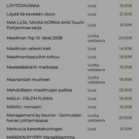
LÖYTÖTAVARAA
Uusi
15.90€
Löydä tie keveään oloon
Uusi
21.90€
MAA LUJA, TAIVAS KORKIA Antti Tuurin
Uusi
19.50€
Pohjanmaa-sarja
Uutta
Maailman Top 10 -listat 2008
24.90€
vastaava
Maailman vaikein kieli
Uusi
14.90€
Maailmanloppuihin tottuu
Uusi
19.90€
Uutta
Maalaislääkärin matkassa
15.90€
vastaava
Uutta
Maanantain murheet
18.90€
vastaava
Mahdollisten maailmojen paikka
Uusi
23.90€
MAILA - FÄLTIN FLIKKA
Uusi
19.90€
MAKSU : romaani
Uusi
19.20€
Management by Sauron - Sormusten
Uutta
20.90€
vastaava
herran johtamisopas
Markus ja karaokekuningas
Uusi
15.90€
MARSKIN RYYPPY Marsalkkamme