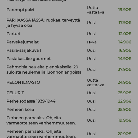
Uutta
Parempi polvi
19.90€
vastaava
PARHAASSA IÄSSÄ : ruokaa, terveyttä
Uusi
17.90€
ja hyvää oloa
Parturi
Uusi
12.00€
Parvekejumalat
Hyvä
14.90€
Pasila-sarjakuva 1
Uusi
16.90€
Pastakastike gourmet
Uusi
14.90€
Pehmoisia neuleita pienokaiselle: 20
Uusi
37.90€
suloista neulemallia luonnonlangoista
Uutta
PELON ILMASTO
24.90€
vastaava
PELURIT
Uusi
25.90€
Perhe sodassa 1939-1944
Uusi
22.90€
Perheen koira
Uusi
35.90€
Perheen parhaaksi. Ohjeita
Uusi
19.90€
varmaotteiseen vanhemmuuteen.
Perheen parhaaksi. Ohjeita
Uusi
20.90€
varmaotteiseen vanhemmuuteen.