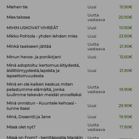
Miehen tie
Uusi
15.90€
Uutta
Mies talossa
20.90€
vastaava
MIHIN USKOVAT VIHREÄT
Uusi
10.90€
Mikko Pohtola - yhden lehden mies
Uusi
23.90€
Uutta
Minkä taakseen jättää
21.90€
vastaava
Minun hevos- ja ponikirjani
Uusi
15.60€
Minä adoptoitu: kertomus äitiydestä,
äidittömyydestä,lapsista ja
Uusi
21.90€
lapsettomuudesta
Minä en ole kaiken keskus: miten
Uutta
pelastumme elämältä, jonka
19.90€
vastaava
luulimme tekevän meidät onnellisiksi
Minä onnistun - Kuuntele kehoasi -
Uusi
29.90€
tunne itsesi
Minä, Dosentti ja Jane
Uusi
19.90€
Uutta
Missä olet nyt?
17.90€
vastaava
Missä on From? - kenttäpostia Marskin
Uutta