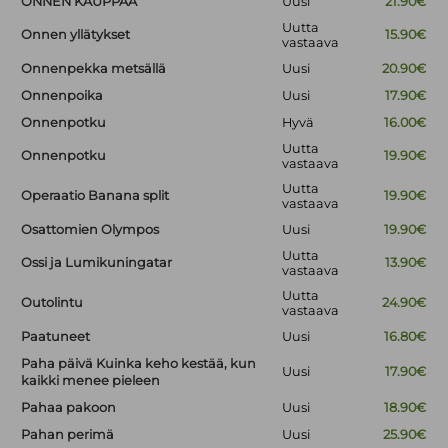
ONNEN KAUPPAA
Uusi
21.90€
Uutta
Onnen yllätykset
15.90€
vastaava
Onnenpekka metsällä
Uusi
20.90€
Onnenpoika
Uusi
17.90€
Onnenpotku
Hyvä
16.00€
Uutta
Onnenpotku
19.90€
vastaava
Uutta
Operaatio Banana split
19.90€
vastaava
Osattomien Olympos
Uusi
19.90€
Uutta
Ossi ja Lumikuningatar
13.90€
vastaava
Uutta
Outolintu
24.90€
vastaava
Paatuneet
Uusi
16.80€
Paha päivä Kuinka keho kestää, kun
Uusi
17.90€
kaikki menee pieleen
Pahaa pakoon
Uusi
18.90€
Pahan perimä
Uusi
25.90€