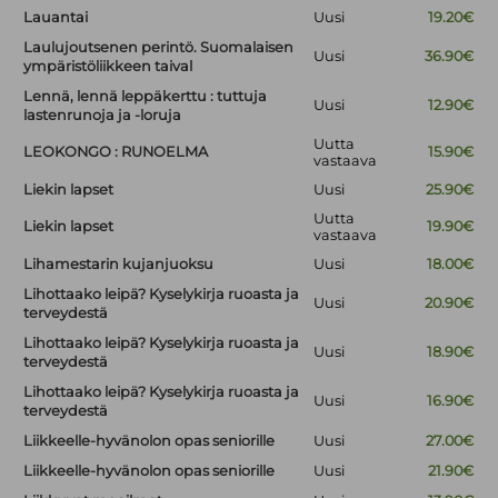
Lauantai
Uusi
19.20€
Laulujoutsenen perintö. Suomalaisen
Uusi
36.90€
ympäristöliikkeen taival
Lennä, lennä leppäkerttu : tuttuja
Uusi
12.90€
lastenrunoja ja -loruja
Uutta
LEOKONGO : RUNOELMA
15.90€
vastaava
Liekin lapset
Uusi
25.90€
Uutta
Liekin lapset
19.90€
vastaava
Lihamestarin kujanjuoksu
Uusi
18.00€
Lihottaako leipä? Kyselykirja ruoasta ja
Uusi
20.90€
terveydestä
Lihottaako leipä? Kyselykirja ruoasta ja
Uusi
18.90€
terveydestä
Lihottaako leipä? Kyselykirja ruoasta ja
Uusi
16.90€
terveydestä
Liikkeelle-hyvänolon opas seniorille
Uusi
27.00€
Liikkeelle-hyvänolon opas seniorille
Uusi
21.90€