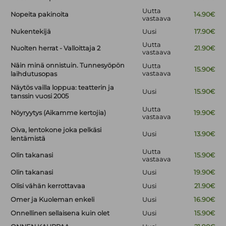
Uutta
Nopeita pakinoita
14.90€
vastaava
Nukentekijä
Uusi
17.90€
Uutta
Nuolten herrat - Valloittaja 2
21.90€
vastaava
Näin minä onnistuin. Tunnesyöpön
Uutta
15.90€
vastaava
laihdutusopas
Näytös vailla loppua: teatterin ja
Uusi
15.90€
tanssin vuosi 2005
Uutta
Nöyryytys (Aikamme kertojia)
19.90€
vastaava
Oiva, lentokone joka pelkäsi
Uusi
13.90€
lentämistä
Uutta
Olin takanasi
15.90€
vastaava
Olin takanasi
Uusi
19.90€
Olisi vähän kerrottavaa
Uusi
21.90€
Omer ja Kuoleman enkeli
Uusi
16.90€
Onnellinen sellaisena kuin olet
Uusi
15.90€