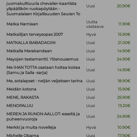
juomakulttuuria chevalier-kaartista
Uusi
20.90€
ylipäällikön ruokapöytään -
Suomalaisen Kirjallisuuden Seuran To
Uutta
Matka Narniaan
11.90€
vastaava
Matkailijan terveysopas 2007
Hyvä
15.90€
MATKALLA BABADAGIIN
Uusi
21.00€
Matkalla Marakandaan
Uusi
14.90€
Mayojen testamentti. Ylösnousemus
Uusi
24.90€
Me IHAN TOTTA osataan hoitaa koiraa
Uusi
14.90€
(Samu ja Salla -sarja)
Me, sotalapset - neljän veljeksen tarina
Uusi
18.90€
Meidän kotona
Uusi
15.90€
MENE, RAKASTA
Uusi
25.90€
MENOPALUU
Uusi
13.20€
MEREN JA RUNON AALLOT: esseitä ja
Uusi
24.90€
puheenvuoroja
Merkki ja muita novelleja
Hyvä
10.90€
Michelle Obama
Uusi
17.90€