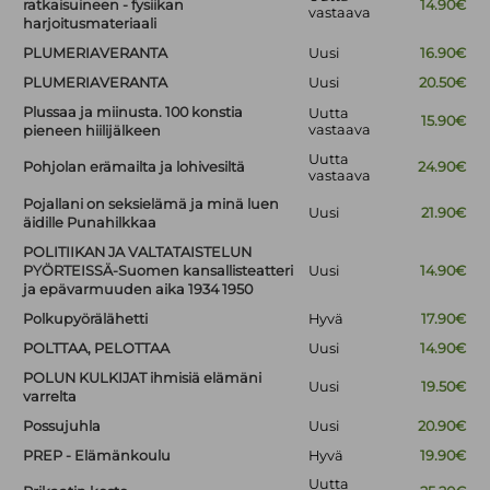
ratkaisuineen - fysiikan
14.90€
vastaava
harjoitusmateriaali
PLUMERIAVERANTA
Uusi
16.90€
PLUMERIAVERANTA
Uusi
20.50€
Plussaa ja miinusta. 100 konstia
Uutta
15.90€
vastaava
pieneen hiilijälkeen
Uutta
Pohjolan erämailta ja lohivesiltä
24.90€
vastaava
Pojallani on seksielämä ja minä luen
Uusi
21.90€
äidille Punahilkkaa
POLITIIKAN JA VALTATAISTELUN
PYÖRTEISSÄ-Suomen kansallisteatteri
Uusi
14.90€
ja epävarmuuden aika 1934 1950
Polkupyörälähetti
Hyvä
17.90€
POLTTAA, PELOTTAA
Uusi
14.90€
POLUN KULKIJAT ihmisiä elämäni
Uusi
19.50€
varrelta
Possujuhla
Uusi
20.90€
PREP - Elämänkoulu
Hyvä
19.90€
Uutta