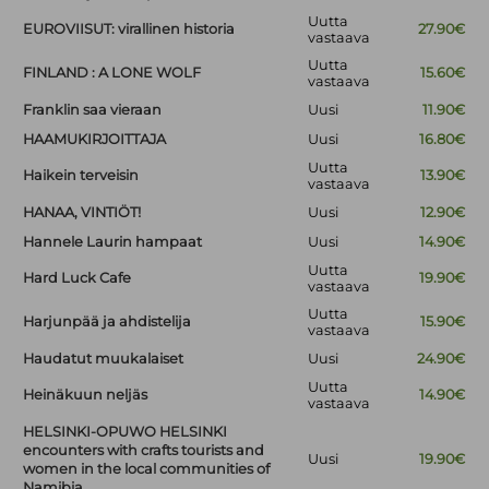
Uutta
EUROVIISUT: virallinen historia
27.90€
vastaava
Uutta
FINLAND : A LONE WOLF
15.60€
vastaava
Franklin saa vieraan
Uusi
11.90€
HAAMUKIRJOITTAJA
Uusi
16.80€
Uutta
Haikein terveisin
13.90€
vastaava
HANAA, VINTIÖT!
Uusi
12.90€
Hannele Laurin hampaat
Uusi
14.90€
Uutta
Hard Luck Cafe
19.90€
vastaava
Uutta
Harjunpää ja ahdistelija
15.90€
vastaava
Haudatut muukalaiset
Uusi
24.90€
Uutta
Heinäkuun neljäs
14.90€
vastaava
HELSINKI-OPUWO HELSINKI
encounters with crafts tourists and
Uusi
19.90€
women in the local communities of
Namibia