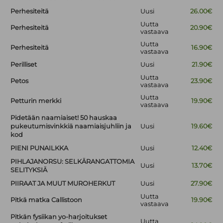
Perhesiteitä
Uusi
26.00€
Uutta
Perhesiteitä
20.90€
vastaava
Uutta
Perhesiteitä
16.90€
vastaava
Perilliset
Uusi
21.90€
Uutta
Petos
23.90€
vastaava
Uutta
Petturin merkki
19.90€
vastaava
Pidetään naamiaiset! 50 hauskaa
pukeutumisvinkkiä naamiaisjuhliin ja
Uusi
19.60€
kod
PIENI PUNAILKKA
Uusi
12.40€
PIHLAJANORSU: SELKÄRANGATTOMIA
Uusi
13.70€
SELITYKSIÄ
PIIRAAT JA MUUT MUROHERKUT
Uusi
27.90€
Uutta
Pitkä matka Callistoon
19.90€
vastaava
Pitkän fysiikan yo-harjoitukset
Uutta