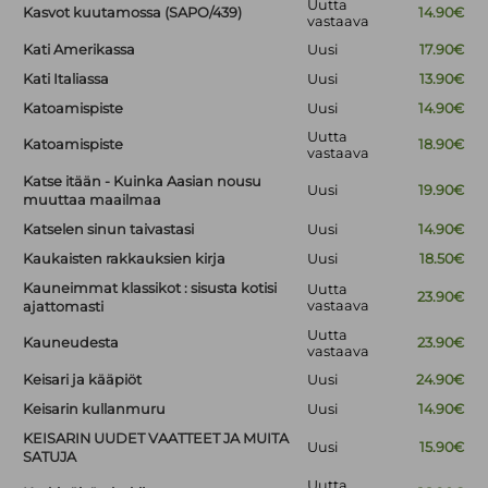
Uutta
Kasvot kuutamossa (SAPO/439)
14.90€
vastaava
Kati Amerikassa
Uusi
17.90€
Kati Italiassa
Uusi
13.90€
Katoamispiste
Uusi
14.90€
Uutta
Katoamispiste
18.90€
vastaava
Katse itään - Kuinka Aasian nousu
Uusi
19.90€
muuttaa maailmaa
Katselen sinun taivastasi
Uusi
14.90€
Kaukaisten rakkauksien kirja
Uusi
18.50€
Kauneimmat klassikot : sisusta kotisi
Uutta
23.90€
vastaava
ajattomasti
Uutta
Kauneudesta
23.90€
vastaava
Keisari ja kääpiöt
Uusi
24.90€
Keisarin kullanmuru
Uusi
14.90€
KEISARIN UUDET VAATTEET JA MUITA
Uusi
15.90€
SATUJA
Uutta