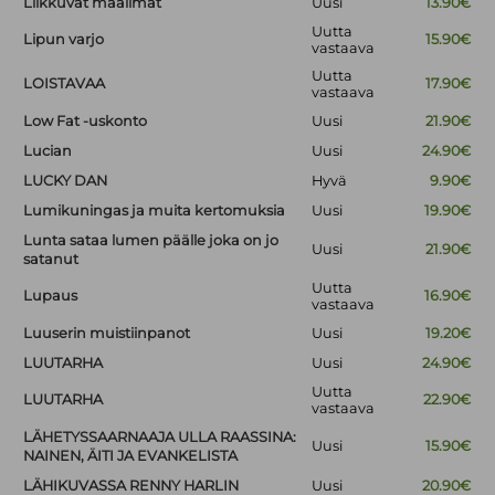
Liikkuvat maailmat
Uusi
13.90€
Uutta
Lipun varjo
15.90€
vastaava
Uutta
LOISTAVAA
17.90€
vastaava
Low Fat -uskonto
Uusi
21.90€
Lucian
Uusi
24.90€
LUCKY DAN
Hyvä
9.90€
Lumikuningas ja muita kertomuksia
Uusi
19.90€
Lunta sataa lumen päälle joka on jo
Uusi
21.90€
satanut
Uutta
Lupaus
16.90€
vastaava
Luuserin muistiinpanot
Uusi
19.20€
LUUTARHA
Uusi
24.90€
Uutta
LUUTARHA
22.90€
vastaava
LÄHETYSSAARNAAJA ULLA RAASSINA:
Uusi
15.90€
NAINEN, ÄITI JA EVANKELISTA
LÄHIKUVASSA RENNY HARLIN
Uusi
20.90€