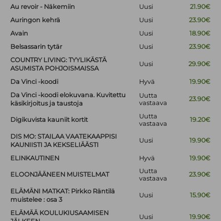
Au revoir - Näkemiin
Uusi
21.90€
Auringon kehrä
Uusi
23.90€
Avain
Uusi
18.90€
Belsassarin tytär
Uusi
23.90€
COUNTRY LIVING: TYYLIKÄSTÄ
Uusi
29.90€
ASUMISTA POHJOISMAISSA
Da Vinci -koodi
Hyvä
19.90€
Da Vinci -koodi elokuvana. Kuvitettu
Uutta
23.90€
vastaava
käsikirjoitus ja taustoja
Uutta
Digikuvista kauniit kortit
19.20€
vastaava
DIS MO: STAILAA VAATEKAAPPISI
Uusi
19.90€
KAUNIISTI JA KEKSELIÄÄSTI
ELINKAUTINEN
Hyvä
19.90€
Uutta
ELOONJÄÄNEEN MUISTELMAT
23.90€
vastaava
ELÄMÄNI MATKAT: Pirkko Räntilä
Uusi
15.90€
muistelee : osa 3
ELÄMÄÄ KOULUKIUSAAMISEN
Uusi
19.90€