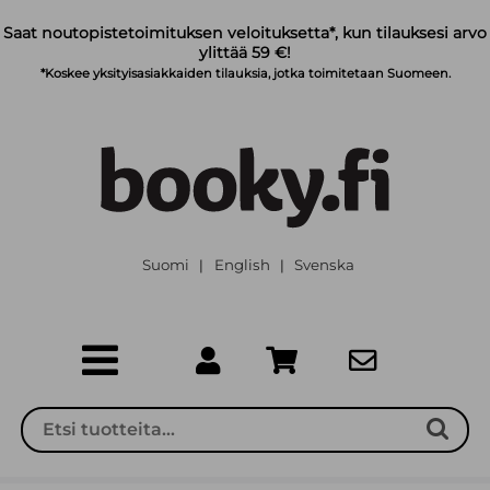
Siirry pääsisältöön
Saat noutopistetoimituksen veloituksetta*, kun tilauksesi arvo
ylittää 59 €!
*Koskee yksityisasiakkaiden tilauksia, jotka toimitetaan Suomeen.
Suomi
English
Svenska
|
|