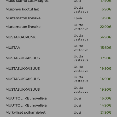
Muodistamo Los Milagros
Uusi
17.90€
Uutta
Murphyn kootut lait
16.90€
vastaava
Murtamaton linnake
Hyvä
19.90€
Uutta
Murtamaton linnake
22.90€
vastaava
Uutta
MUSTA KAUPUNKI
34.90€
vastaava
Uutta
MUSTAA
15.60€
vastaava
Uutta
MUSTASUKKAISUUS
17.90€
vastaava
Uutta
MUSTASUKKAISUUS
19.90€
vastaava
Uutta
MUSTASUKKAISUUS
14.90€
vastaava
Uutta
MUSTASUKKAISUUS
19.90€
vastaava
MUUTTOLIIKE : novelleja
Uusi
16.00€
MUUTTOLIIKE : novelleja
Uusi
14.90€
Myrkylliset poikamiehet
Uusi
21.90€