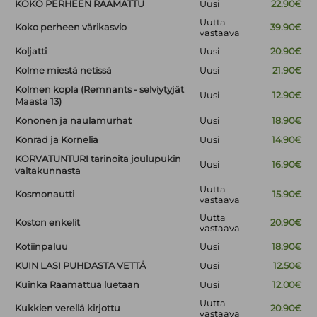
KOKO PERHEEN RAAMATTU
Uusi
22.90€
Uutta
Koko perheen värikasvio
39.90€
vastaava
Koljatti
Uusi
20.90€
Kolme miestä netissä
Uusi
21.90€
Kolmen kopla (Remnants - selviytyjät
Uusi
12.90€
Maasta 13)
Kononen ja naulamurhat
Uusi
18.90€
Konrad ja Kornelia
Uusi
14.90€
KORVATUNTURI tarinoita joulupukin
Uusi
16.90€
valtakunnasta
Uutta
Kosmonautti
15.90€
vastaava
Uutta
Koston enkelit
20.90€
vastaava
Kotiinpaluu
Uusi
18.90€
KUIN LASI PUHDASTA VETTÄ
Uusi
12.50€
Kuinka Raamattua luetaan
Uusi
12.00€
Uutta
Kukkien verellä kirjottu
20.90€
vastaava