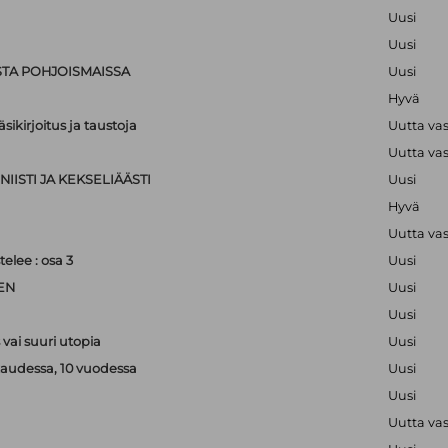
Uusi
Uusi
STA POHJOISMAISSA
Uusi
Hyvä
sikirjoitus ja taustoja
Uutta va
Uutta va
IISTI JA KEKSELIÄÄSTI
Uusi
Hyvä
Uutta va
lee : osa 3
Uusi
EN
Uusi
Uusi
vai suuri utopia
Uusi
kaudessa, 10 vuodessa
Uusi
Uusi
Uutta va