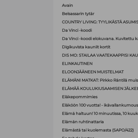
Avain
Belsassarin tytär
COUNTRY LIVING: TYYLIKÄSTÄ ASUMI
Da Vinci -koodi
Da Vinci -koodi elokuvana. Kuvitettu kä
Digikuvista kauniit kortit
DIS MO: STAILAA VAATEKAAPPISI KAUN
ELINKAUTINEN
ELOONJÄÄNEEN MUISTELMAT
ELÄMÄNI MATKAT: Pirkko Räntilä muiste
ELÄMÄÄ KOULUKIUSAAMISEN JÄLKE
Eläkepommimies
Eläköön 100 vuotta! - ikävallankumous 
Elämä haltuun! 10 minuutissa, 10 kuu
Elämän ruhtinattaria
Elämästä tai kuolemasta (SAPO/422)