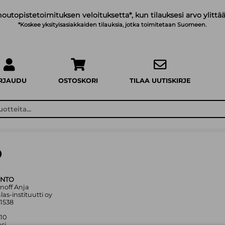
noutopistetoimituksen veloituksetta*, kun tilauksesi arvo ylittää
*Koskee yksityisasiakkaiden tilauksia, jotka toimitetaan Suomeen.
IRJAUDU
OSTOSKORI
TILAA UUTISKIRJE
O
ONTO
onoff Anja
as-instituutti oy
1538
010
si