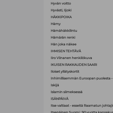
Hyvän voitto
Hyvästi, Iijoki
HÄKKIPOIKA
Hämy
Hämähäkkilintu
Hämärän renki
Hän joka näkee
IHMISEN TEHTÄVÄ
Iiro Viinanen henkilökuva
IKUISEN RAKKAUDEN SAARI
Iloiset yllätyskortit
Inhimillisemmän Euroopan puolesta - 
Iskijä
Islamin siimeksessä
ISÄNPÄIVÄ
Itse valtiaat - esseitä Raamatun johtaji
Itsenäinen Suomi : 90 vuotta kansak