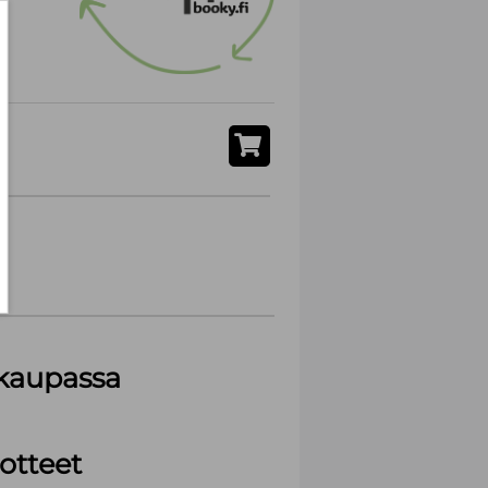
akaupassa
otteet