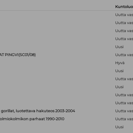
Kuntolu
Uutta va
Uutta va
Uutta va
Uutta va
Uusi
T PINGVI(SC01/08)
Uutta va
Hyvä
Uusi
Uutta va
Uusi
Uutta va
Uutta va
 gorillat, luotettava hakuteos 2003-2004
Uutta va
 - solmiokolmikon parhaat 1990-2010
Uutta va
Uusi