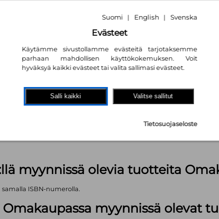
Suomi
English
Svenska
|
|
Evästeet
Käytämme sivustollamme evästeitä tarjotaksemme
parhaan mahdollisen käyttökokemuksen. Voit
hyväksyä kaikki evästeet tai valita sallimasi evästeet.
akaupassa
autta!
Salli kaikki
Valitse sallitut
kpl
Tietosuojaseloste
äärä (kts. alla): 629 kpl
:llä myynnissä olevia tuotteita Om
ä samalla ISBN-numerolla.
lä Omakaupassa myynnissä olevat tu