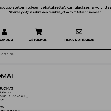
noutopistetoimituksen veloituksetta*, kun tilauksesi arvo ylittää
*Koskee yksityisasiakkaiden tilauksia, jotka toimitetaan Suomeen.
IRJAUDU
OSTOSKORI
TILAA UUTISKIRJE
OMAT
 JUOMAT
n Olsson
stannus-Mäkelä Oy
26302
006
tta vastaava