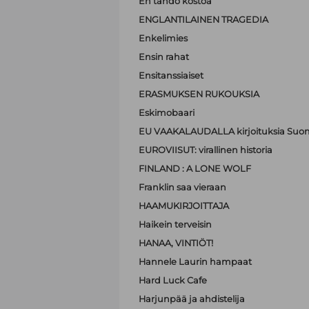
En tahdo kostoa
ENGLANTILAINEN TRAGEDIA
Enkelimies
Ensin rahat
Ensitanssiaiset
ERASMUKSEN RUKOUKSIA
Eskimobaari
EU VAAKALAUDALLA kirjoituksia Suom
EUROVIISUT: virallinen historia
FINLAND : A LONE WOLF
Franklin saa vieraan
HAAMUKIRJOITTAJA
Haikein terveisin
HANAA, VINTIÖT!
Hannele Laurin hampaat
Hard Luck Cafe
Harjunpää ja ahdistelija