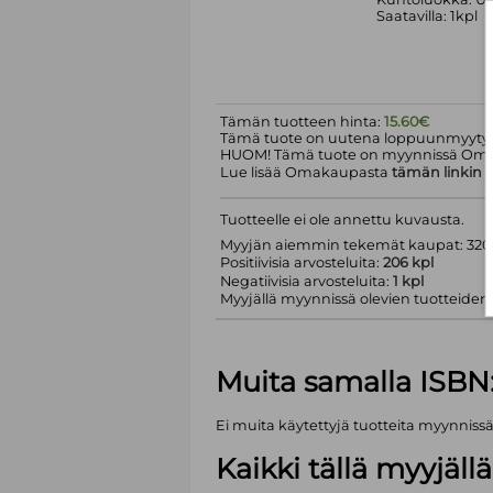
Saatavilla: 1kpl
Tämän tuotteen hinta:
15.60€
Tämä tuote on uutena loppuunmyyty.
HUOM! Tämä tuote on myynnissä Om
Lue lisää Omakaupasta
tämän linkin
k
Tuotteelle ei ole annettu kuvausta.
Myyjän aiemmin tekemät kaupat: 320 
Positiivisia arvosteluita:
206 kpl
Negatiivisia arvosteluita:
1 kpl
Myyjällä myynnissä olevien tuotteiden m
Muita samalla ISBN
Ei muita käytettyjä tuotteita myynniss
Kaikki tällä myyjäl