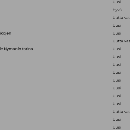
Uusi
Hyvä
Uutta va
Uusi
aikojen
Uusi
Uutta va
alle Nymanin tarina
Uusi
Uusi
Uusi
Uusi
Uusi
Uusi
Uusi
Uusi
Uutta va
Uusi
Uusi