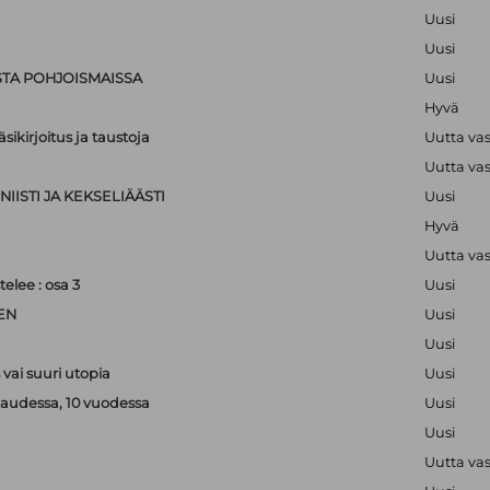
Uusi
Uusi
STA POHJOISMAISSA
Uusi
Hyvä
sikirjoitus ja taustoja
Uutta va
Uutta va
IISTI JA KEKSELIÄÄSTI
Uusi
Hyvä
Uutta va
lee : osa 3
Uusi
EN
Uusi
Uusi
vai suuri utopia
Uusi
kaudessa, 10 vuodessa
Uusi
Uusi
Uutta va