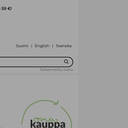
 59 €!
Suomi
English
Svenska
|
|
Tarkennettu haku