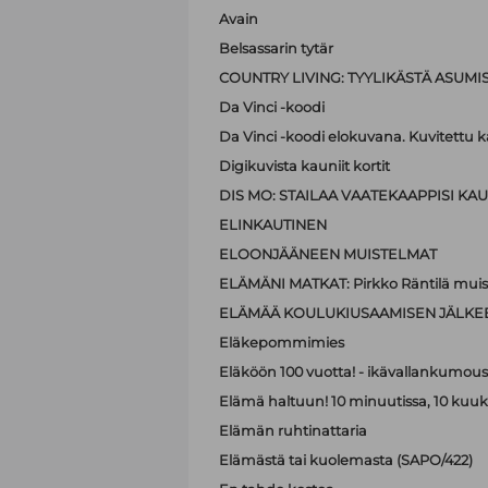
Avain
Belsassarin tytär
COUNTRY LIVING: TYYLIKÄSTÄ ASUMI
Da Vinci -koodi
Da Vinci -koodi elokuvana. Kuvitettu kä
Digikuvista kauniit kortit
DIS MO: STAILAA VAATEKAAPPISI KAUN
ELINKAUTINEN
ELOONJÄÄNEEN MUISTELMAT
ELÄMÄNI MATKAT: Pirkko Räntilä muiste
ELÄMÄÄ KOULUKIUSAAMISEN JÄLKE
Eläkepommimies
Eläköön 100 vuotta! - ikävallankumous 
Elämä haltuun! 10 minuutissa, 10 kuu
Elämän ruhtinattaria
Elämästä tai kuolemasta (SAPO/422)