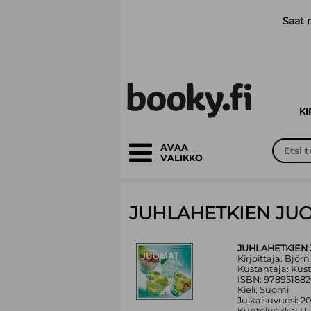
Siirry pääsisältöön
Saat 
K
AVAA
VALIKKO
JUHLAHETKIEN JU
JUHLAHETKIEN
Kirjoittaja: Björ
Kustantaja: Ku
ISBN: 97895188
Kieli: Suomi
Julkaisuvuosi: 2
Kuntoluokka: Uu