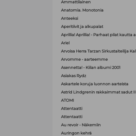
Ammattilainen
Anatomia. Monotonia
Anteeksi
Aperitiivit ja alkupalat
Aprillia! Aprillia! - Parhaat pilat kautta 
Ariel
Arvoisa Herra Tarzan Sirkustaiteilija K
Arvomme - aarteemme
Asennetta! - Kiilan albumi 2001
Asiakas Rydz
Askartele koruja luonnon aarteista
Astrid Lindgrenin rakkaimmat sadut II
ATOMI
Attentaatti
Attentaatti
Au revoir - Näkemiin
Auringon kehrä