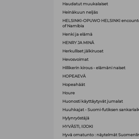
Haudatut muukalaiset
Heinäkuun neljäs
HELSINKI-OPUWO HELSINKI encounters 
of Namibia
Henki ja elämä
HENRY JA MINÄ
Herkulliset jälkiruoat
Hevosvoimat
Hillikerin kirous - elämäni naiset
HOPEAEVÄ
Hopeahäät
Houre
Huonosti käyttäytyvät jumalat
Huuhkajat - Suomi-futiksen sankariai
Hylynryöstäjä
HYVÄSTI, IIJOKI
Hyvä omatunto : näytelmät Suomenli