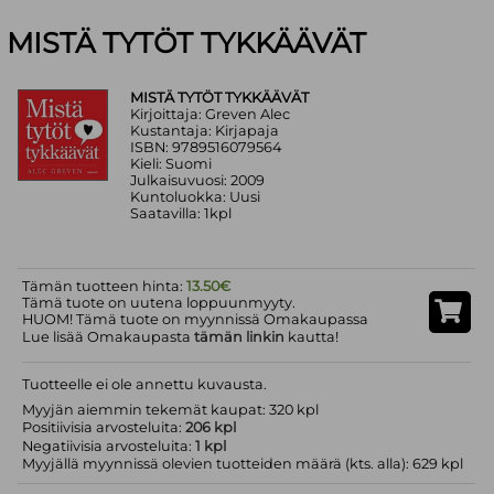
MISTÄ TYTÖT TYKKÄÄVÄT
MISTÄ TYTÖT TYKKÄÄVÄT
Kirjoittaja: Greven Alec
Kustantaja: Kirjapaja
ISBN: 9789516079564
Kieli: Suomi
Julkaisuvuosi: 2009
Kuntoluokka: Uusi
Saatavilla: 1kpl
Tämän tuotteen hinta:
13.50€
Tämä tuote on uutena loppuunmyyty.
HUOM! Tämä tuote on myynnissä Omakaupassa
Lue lisää Omakaupasta
tämän linkin
kautta!
Tuotteelle ei ole annettu kuvausta.
Myyjän aiemmin tekemät kaupat: 320 kpl
Positiivisia arvosteluita:
206 kpl
Negatiivisia arvosteluita:
1 kpl
Myyjällä myynnissä olevien tuotteiden määrä (kts. alla): 629 kpl