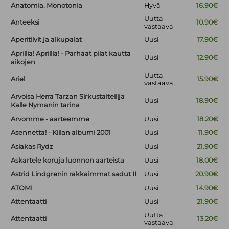
Anatomia. Monotonia
Hyvä
16.90€
Uutta
Anteeksi
10.90€
vastaava
Aperitiivit ja alkupalat
Uusi
17.90€
Aprillia! Aprillia! - Parhaat pilat kautta
Uusi
12.90€
aikojen
Uutta
Ariel
15.90€
vastaava
Arvoisa Herra Tarzan Sirkustaiteilija
Uusi
18.90€
Kalle Nymanin tarina
Arvomme - aarteemme
Uusi
18.20€
Asennetta! - Kiilan albumi 2001
Uusi
11.90€
Asiakas Rydz
Uusi
21.90€
Askartele koruja luonnon aarteista
Uusi
18.00€
Astrid Lindgrenin rakkaimmat sadut II
Uusi
20.90€
ATOMI
Uusi
14.90€
Attentaatti
Uusi
21.90€
Uutta
Attentaatti
13.20€
vastaava