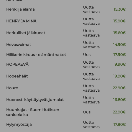
Uutta
Henki ja elämä
15.30€
vastaava
Uutta
HENRY JA MINÄ
15.90€
vastaava
Uutta
Herkulliset jälkiruoat
15.60€
vastaava
Uutta
Hevosvoimat
14.90€
vastaava
Hillikerin kirous - elämäni naiset
Uusi
17.90€
Uutta
HOPEAEVÄ
19.90€
vastaava
Uutta
Hopeahäät
19.90€
vastaava
Uutta
Houre
22.90€
vastaava
Uutta
Huonosti käyttäytyvät jumalat
16.80€
vastaava
Huuhkajat - Suomi-futiksen
Uusi
22.90€
sankariaika
Uutta
Hylynryöstäjä
17.90€
vastaava