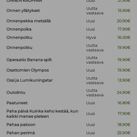
ONNEN KAUPPAA
Uusi
21.90€
Uutta
Onnen yllätykset
15.90€
vastaava
Onnenpekka metsällä
Uusi
20.90€
Onnenpoika
Uusi
17.90€
Onnenpotku
Hyvä
16.00€
Uutta
Onnenpotku
19.90€
vastaava
Uutta
Operaatio Banana split
19.90€
vastaava
Osattomien Olympos
Uusi
19.90€
Uutta
Ossi ja Lumikuningatar
13.90€
vastaava
Uutta
Outolintu
24.90€
vastaava
Paatuneet
Uusi
16.80€
Paha päivä Kuinka keho kestää, kun
Uusi
17.90€
kaikki menee pieleen
Pahaa pakoon
Uusi
18.90€
Pahan perimä
Uusi
25.90€