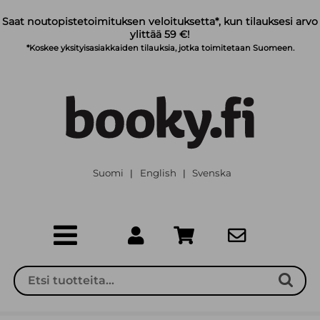
Siirry pääsisältöön
Saat noutopistetoimituksen veloituksetta*, kun tilauksesi arvo
ylittää 59 €!
*Koskee yksityisasiakkaiden tilauksia, jotka toimitetaan Suomeen.
Suomi
English
Svenska
|
|