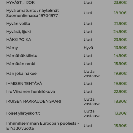
HYVÄSTI, IIJOKI
Uusi
23.90€
Hyvä omatunto : näytelmät
Uusi
18.90€
Suomenlinnassa 1970-1977
Hyvän voitto
Uusi
21.90€
Hyvästi, Iijoki
Uusi
24.90€
HÄKKIPOIKA
Uusi
23.90€
Hämy
Hyvä
13.90€
Hämähäkkilintu
Uusi
14.90€
Hämärän renki
Uusi
15.90€
Uutta
Hän joka näkee
19.90€
vastaava
IHMISEN TEHTÄVÄ
Uusi
19.90€
Iiro Viinanen henkilökuva
Uusi
22.90€
Uutta
IKUISEN RAKKAUDEN SAARI
18.90€
vastaava
Uutta
Iloiset yllätyskortit
13.90€
vastaava
Inhimillisemmän Euroopan puolesta -
Uusi
15.90€
ETYJ 30 vuotta