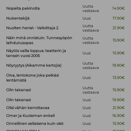
Uutta
Nopeita pakinoita
14.90€
vastaava
Nukentekijä
Uusi
17.90€
Uutta
Nuolten herrat - Valloittaja 2
21.90€
vastaava
Näin minä onnistuin. Tunnesyöpön
Uutta
15.90€
vastaava
laihdutusopas
Näytös vailla loppua: teatterin ja
Uusi
15.90€
tanssin vuosi 2005
Uutta
Nöyryytys (Aikamme kertojia)
19.90€
vastaava
Oiva, lentokone joka pelkäsi
Uusi
13.90€
lentämistä
Uutta
Olin takanasi
15.90€
vastaava
Olin takanasi
Uusi
19.90€
Olisi vähän kerrottavaa
Uusi
21.90€
Omer ja Kuoleman enkeli
Uusi
16.90€
Onnellinen sellaisena kuin olet
Uusi
15.90€