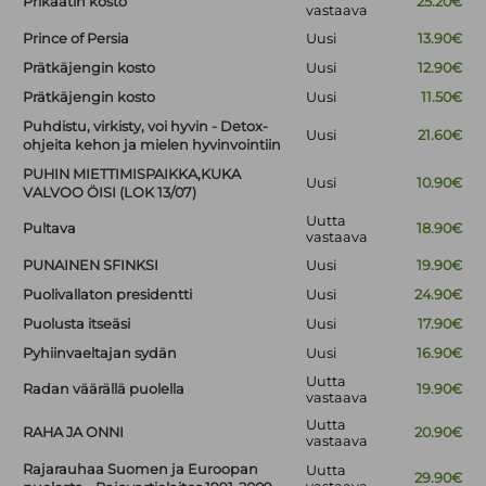
Prikaatin kosto
25.20€
vastaava
Prince of Persia
Uusi
13.90€
Prätkäjengin kosto
Uusi
12.90€
Prätkäjengin kosto
Uusi
11.50€
Puhdistu, virkisty, voi hyvin - Detox-
Uusi
21.60€
ohjeita kehon ja mielen hyvinvointiin
PUHIN MIETTIMISPAIKKA,KUKA
Uusi
10.90€
VALVOO ÖISI (LOK 13/07)
Uutta
Pultava
18.90€
vastaava
PUNAINEN SFINKSI
Uusi
19.90€
Puolivallaton presidentti
Uusi
24.90€
Puolusta itseäsi
Uusi
17.90€
Pyhiinvaeltajan sydän
Uusi
16.90€
Uutta
Radan väärällä puolella
19.90€
vastaava
Uutta
RAHA JA ONNI
20.90€
vastaava
Rajarauhaa Suomen ja Euroopan
Uutta
29.90€