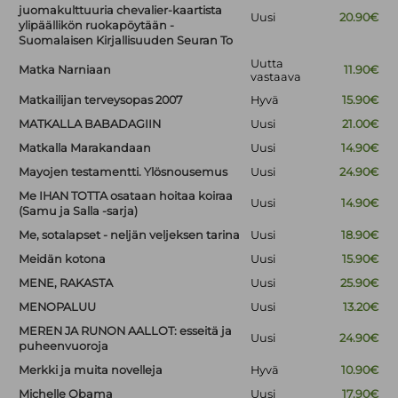
juomakulttuuria chevalier-kaartista
Uusi
20.90€
ylipäällikön ruokapöytään -
Suomalaisen Kirjallisuuden Seuran To
Uutta
Matka Narniaan
11.90€
vastaava
Matkailijan terveysopas 2007
Hyvä
15.90€
MATKALLA BABADAGIIN
Uusi
21.00€
Matkalla Marakandaan
Uusi
14.90€
Mayojen testamentti. Ylösnousemus
Uusi
24.90€
Me IHAN TOTTA osataan hoitaa koiraa
Uusi
14.90€
(Samu ja Salla -sarja)
Me, sotalapset - neljän veljeksen tarina
Uusi
18.90€
Meidän kotona
Uusi
15.90€
MENE, RAKASTA
Uusi
25.90€
MENOPALUU
Uusi
13.20€
MEREN JA RUNON AALLOT: esseitä ja
Uusi
24.90€
puheenvuoroja
Merkki ja muita novelleja
Hyvä
10.90€
Michelle Obama
Uusi
17.90€