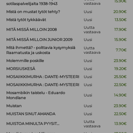
15.90€
vastaava
sotilaspalvelijalta 1938-1943
Mistä on mustat tytöt tehty?
Uusi
20.90€
Mistä tytöt tykkäävät
Uusi
13.50€
Uutta
MITÄ MISSÄ MILLOIN 2008
17.90€
vastaava
MITÄ MISSÄ MILLOIN JUNIOR 2009
Uusi
15.90€
Mitä ihmettä? - polttavia kysymyksiä
Uutta
7.70€
vastaava
Raamatusta ja uskosta
Molemmille poskille
Uusi
23.90€
MORSIUSKESÄ
Uusi
19.20€
MOSAIIKKIMURHA : DANTE-MYSTEERI
Uusi
25.50€
MOSAIIKKIMURHA : DANTE-MYSTEERI
Uusi
22.50€
Mosambikin taistelu - Eduardo
Uusi
14.90€
Mondlane
Muistan
Uusi
23.90€
MUISTAN SINUT AMANDA
Uusi
22.50€
Uutta
MUISTOA MINULTA PYYSIT...
13.90€
vastaava