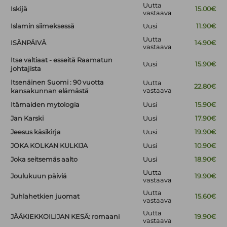
Uutta
Iskijä
15.00€
vastaava
Islamin siimeksessä
Uusi
11.90€
Uutta
ISÄNPÄIVÄ
14.90€
vastaava
Itse valtiaat - esseitä Raamatun
Uusi
15.90€
johtajista
Itsenäinen Suomi : 90 vuotta
Uutta
22.80€
vastaava
kansakunnan elämästä
Itämaiden mytologia
Uusi
15.90€
Jan Karski
Uusi
17.90€
Jeesus käsikirja
Uusi
19.90€
JOKA KOLKAN KULKIJA
Uusi
10.90€
Joka seitsemäs aalto
Uusi
18.90€
Uutta
Joulukuun päiviä
19.90€
vastaava
Uutta
Juhlahetkien juomat
15.60€
vastaava
Uutta
JÄÄKIEKKOILIJAN KESÄ: romaani
19.90€
vastaava