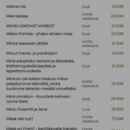
Miehen tie
Uusi
15.90€
Uutta
Mies talossa
20.90€
vastaava
MIHIN USKOVAT VIHREÄT
Uusi
10.90€
Mikko Pohtola - yhden lehden mies
Uusi
23.90€
Uutta
Minkä taakseen jättää
21.90€
vastaava
Minun hevos- ja ponikirjani
Uusi
15.60€
Minä adoptoitu: kertomus äitiydestä,
äidittömyydestä,lapsista ja
Uusi
21.90€
lapsettomuudesta
Minä en ole kaiken keskus: miten
Uutta
pelastumme elämältä, jonka
19.90€
vastaava
luulimme tekevän meidät onnellisiksi
Minä onnistun - Kuuntele kehoasi -
Uusi
29.90€
tunne itsesi
Minä, Dosentti ja Jane
Uusi
19.90€
Uutta
Missä olet nyt?
17.90€
vastaava
Missä on From? - kenttäpostia Marskin
Uutta