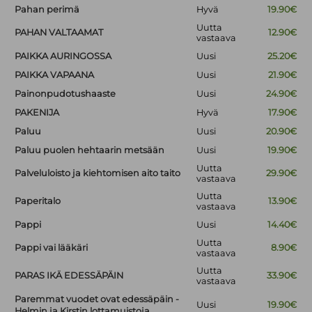
Pahan perimä
Hyvä
19.90€
Uutta
PAHAN VALTAAMAT
12.90€
vastaava
PAIKKA AURINGOSSA
Uusi
25.20€
PAIKKA VAPAANA
Uusi
21.90€
Painonpudotushaaste
Uusi
24.90€
PAKENIJA
Hyvä
17.90€
Paluu
Uusi
20.90€
Paluu puolen hehtaarin metsään
Uusi
19.90€
Uutta
Palveluloisto ja kiehtomisen aito taito
29.90€
vastaava
Uutta
Paperitalo
13.90€
vastaava
Pappi
Uusi
14.40€
Uutta
Pappi vai lääkäri
8.90€
vastaava
Uutta
PARAS IKÄ EDESSÄPÄIN
33.90€
vastaava
Paremmat vuodet ovat edessäpäin -
Uusi
19.90€
Helmin ja Kirstin lottamuistoja