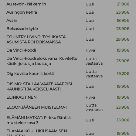
Au revoir - Näkemiin
Uusi
21.90€
Auringon kehrä
Uusi
23.90€
Avain
Uusi
18.90€
Belsassarin tytär
Uusi
23.90€
COUNTRY LIVING: TYYLIKÄSTÄ
Uusi
29.90€
ASUMISTA POHJOISMAISSA
Da Vinci -koodi
Hyvä
19.90€
Da Vinci -koodi elokuvana. Kuvitettu
Uutta
23.90€
vastaava
käsikirjoitus ja taustoja
Uutta
Digikuvista kauniit kortit
19.20€
vastaava
DIS MO: STAILAA VAATEKAAPPISI
Uusi
19.90€
KAUNIISTI JA KEKSELIÄÄSTI
ELINKAUTINEN
Hyvä
19.90€
Uutta
ELOONJÄÄNEEN MUISTELMAT
23.90€
vastaava
ELÄMÄNI MATKAT: Pirkko Räntilä
Uusi
15.90€
muistelee : osa 3
ELÄMÄÄ KOULUKIUSAAMISEN
Uusi
19.90€