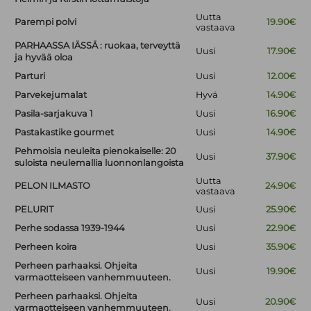
Uutta
Parempi polvi
19.90€
vastaava
PARHAASSA IÄSSÄ : ruokaa, terveyttä
Uusi
17.90€
ja hyvää oloa
Parturi
Uusi
12.00€
Parvekejumalat
Hyvä
14.90€
Pasila-sarjakuva 1
Uusi
16.90€
Pastakastike gourmet
Uusi
14.90€
Pehmoisia neuleita pienokaiselle: 20
Uusi
37.90€
suloista neulemallia luonnonlangoista
Uutta
PELON ILMASTO
24.90€
vastaava
PELURIT
Uusi
25.90€
Perhe sodassa 1939-1944
Uusi
22.90€
Perheen koira
Uusi
35.90€
Perheen parhaaksi. Ohjeita
Uusi
19.90€
varmaotteiseen vanhemmuuteen.
Perheen parhaaksi. Ohjeita
Uusi
20.90€
varmaotteiseen vanhemmuuteen.