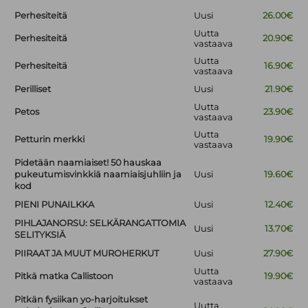
Perhesiteitä
Uusi
26.00€
Uutta
Perhesiteitä
20.90€
vastaava
Uutta
Perhesiteitä
16.90€
vastaava
Perilliset
Uusi
21.90€
Uutta
Petos
23.90€
vastaava
Uutta
Petturin merkki
19.90€
vastaava
Pidetään naamiaiset! 50 hauskaa
pukeutumisvinkkiä naamiaisjuhliin ja
Uusi
19.60€
kod
PIENI PUNAILKKA
Uusi
12.40€
PIHLAJANORSU: SELKÄRANGATTOMIA
Uusi
13.70€
SELITYKSIÄ
PIIRAAT JA MUUT MUROHERKUT
Uusi
27.90€
Uutta
Pitkä matka Callistoon
19.90€
vastaava
Pitkän fysiikan yo-harjoitukset
Uutta