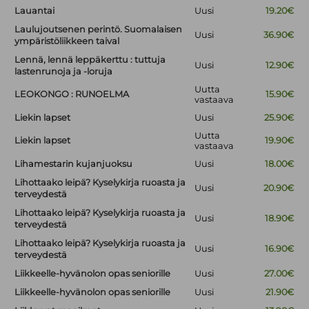
Lauantai
Uusi
19.20€
Laulujoutsenen perintö. Suomalaisen
Uusi
36.90€
ympäristöliikkeen taival
Lennä, lennä leppäkerttu : tuttuja
Uusi
12.90€
lastenrunoja ja -loruja
Uutta
LEOKONGO : RUNOELMA
15.90€
vastaava
Liekin lapset
Uusi
25.90€
Uutta
Liekin lapset
19.90€
vastaava
Lihamestarin kujanjuoksu
Uusi
18.00€
Lihottaako leipä? Kyselykirja ruoasta ja
Uusi
20.90€
terveydestä
Lihottaako leipä? Kyselykirja ruoasta ja
Uusi
18.90€
terveydestä
Lihottaako leipä? Kyselykirja ruoasta ja
Uusi
16.90€
terveydestä
Liikkeelle-hyvänolon opas seniorille
Uusi
27.00€
Liikkeelle-hyvänolon opas seniorille
Uusi
21.90€