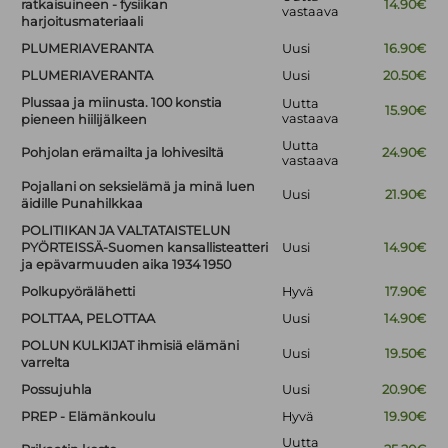
ratkaisuineen - fysiikan
14.90€
vastaava
harjoitusmateriaali
PLUMERIAVERANTA
Uusi
16.90€
PLUMERIAVERANTA
Uusi
20.50€
Plussaa ja miinusta. 100 konstia
Uutta
15.90€
vastaava
pieneen hiilijälkeen
Uutta
Pohjolan erämailta ja lohivesiltä
24.90€
vastaava
Pojallani on seksielämä ja minä luen
Uusi
21.90€
äidille Punahilkkaa
POLITIIKAN JA VALTATAISTELUN
PYÖRTEISSÄ-Suomen kansallisteatteri
Uusi
14.90€
ja epävarmuuden aika 1934 1950
Polkupyörälähetti
Hyvä
17.90€
POLTTAA, PELOTTAA
Uusi
14.90€
POLUN KULKIJAT ihmisiä elämäni
Uusi
19.50€
varrelta
Possujuhla
Uusi
20.90€
PREP - Elämänkoulu
Hyvä
19.90€
Uutta