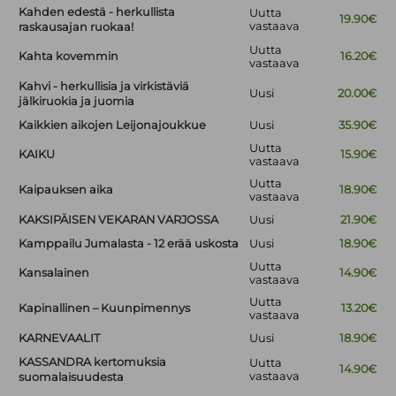
Kahden edestä - herkullista
Uutta
19.90€
vastaava
raskausajan ruokaa!
Uutta
Kahta kovemmin
16.20€
vastaava
Kahvi - herkullisia ja virkistäviä
Uusi
20.00€
jälkiruokia ja juomia
Kaikkien aikojen Leijonajoukkue
Uusi
35.90€
Uutta
KAIKU
15.90€
vastaava
Uutta
Kaipauksen aika
18.90€
vastaava
KAKSIPÄISEN VEKARAN VARJOSSA
Uusi
21.90€
Kamppailu Jumalasta - 12 erää uskosta
Uusi
18.90€
Uutta
Kansalainen
14.90€
vastaava
Uutta
Kapinallinen – Kuunpimennys
13.20€
vastaava
KARNEVAALIT
Uusi
18.90€
KASSANDRA kertomuksia
Uutta
14.90€
vastaava
suomalaisuudesta