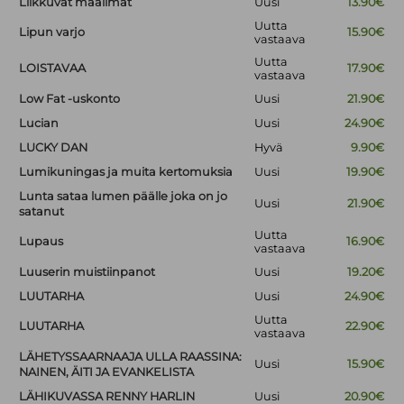
Liikkuvat maailmat
Uusi
13.90€
Uutta
Lipun varjo
15.90€
vastaava
Uutta
LOISTAVAA
17.90€
vastaava
Low Fat -uskonto
Uusi
21.90€
Lucian
Uusi
24.90€
LUCKY DAN
Hyvä
9.90€
Lumikuningas ja muita kertomuksia
Uusi
19.90€
Lunta sataa lumen päälle joka on jo
Uusi
21.90€
satanut
Uutta
Lupaus
16.90€
vastaava
Luuserin muistiinpanot
Uusi
19.20€
LUUTARHA
Uusi
24.90€
Uutta
LUUTARHA
22.90€
vastaava
LÄHETYSSAARNAAJA ULLA RAASSINA:
Uusi
15.90€
NAINEN, ÄITI JA EVANKELISTA
LÄHIKUVASSA RENNY HARLIN
Uusi
20.90€