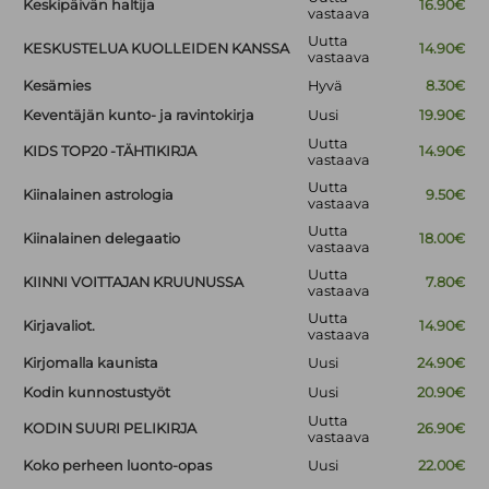
Keskipäivän haltija
16.90€
vastaava
Uutta
KESKUSTELUA KUOLLEIDEN KANSSA
14.90€
vastaava
Kesämies
Hyvä
8.30€
Keventäjän kunto- ja ravintokirja
Uusi
19.90€
Uutta
KIDS TOP20 -TÄHTIKIRJA
14.90€
vastaava
Uutta
Kiinalainen astrologia
9.50€
vastaava
Uutta
Kiinalainen delegaatio
18.00€
vastaava
Uutta
KIINNI VOITTAJAN KRUUNUSSA
7.80€
vastaava
Uutta
Kirjavaliot.
14.90€
vastaava
Kirjomalla kaunista
Uusi
24.90€
Kodin kunnostustyöt
Uusi
20.90€
Uutta
KODIN SUURI PELIKIRJA
26.90€
vastaava
Koko perheen luonto-opas
Uusi
22.00€