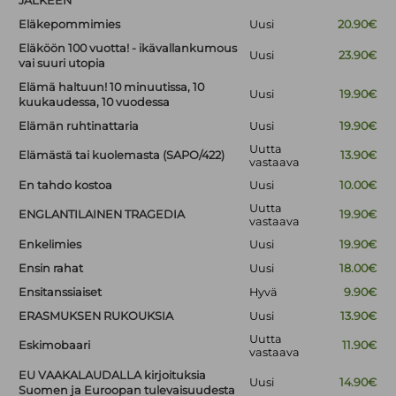
JÄLKEEN
Eläkepommimies
Uusi
20.90€
Eläköön 100 vuotta! - ikävallankumous
Uusi
23.90€
vai suuri utopia
Elämä haltuun! 10 minuutissa, 10
Uusi
19.90€
kuukaudessa, 10 vuodessa
Elämän ruhtinattaria
Uusi
19.90€
Uutta
Elämästä tai kuolemasta (SAPO/422)
13.90€
vastaava
En tahdo kostoa
Uusi
10.00€
Uutta
ENGLANTILAINEN TRAGEDIA
19.90€
vastaava
Enkelimies
Uusi
19.90€
Ensin rahat
Uusi
18.00€
Ensitanssiaiset
Hyvä
9.90€
ERASMUKSEN RUKOUKSIA
Uusi
13.90€
Uutta
Eskimobaari
11.90€
vastaava
EU VAAKALAUDALLA kirjoituksia
Uusi
14.90€
Suomen ja Euroopan tulevaisuudesta