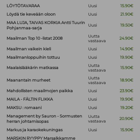
LÖYTÖTAVARAA
Uusi
15.90€
Löydä tie keveään oloon
Uusi
21.90€
MAA LUJA, TAIVAS KORKIA Antti Tuurin
Uusi
19.50€
Pohjanmaa-sarja
Uutta
Maailman Top 10 -listat 2008
24.90€
vastaava
Maailman vaikein kieli
Uusi
14.90€
Maailmanloppuihin tottuu
Uusi
19.90€
Uutta
Maalaislääkärin matkassa
15.90€
vastaava
Uutta
Maanantain murheet
18.90€
vastaava
Mahdollisten maailmojen paikka
Uusi
23.90€
MAILA - FÄLTIN FLIKKA
Uusi
19.90€
MAKSU : romaani
Uusi
19.20€
Management by Sauron - Sormusten
Uutta
20.90€
vastaava
herran johtamisopas
Markus ja karaokekuningas
Uusi
15.90€
MARSKIN RYYPPY Marsalkkamme