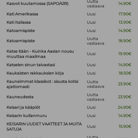
Uutta
Kasvot kuutamossa (SAPO/439)
14.90€
vastaava
Kati Amerikassa
Uusi
17.90€
Kati Italiassa
Uusi
13.90€
Katoamispiste
Uusi
14.90€
Uutta
Katoamispiste
18.90€
vastaava
Katse itään - Kuinka Aasian nousu
Uusi
19.90€
muuttaa maailmaa
Katselen sinun taivastasi
Uusi
14.90€
Kaukaisten rakkauksien kirja
Uusi
18.50€
Kauneimmat klassikot : sisusta kotisi
Uutta
23.90€
vastaava
ajattomasti
Uutta
Kauneudesta
23.90€
vastaava
Keisari ja kääpiöt
Uusi
24.90€
Keisarin kullanmuru
Uusi
14.90€
KEISARIN UUDET VAATTEET JA MUITA
Uusi
15.90€
SATUJA
Uutta