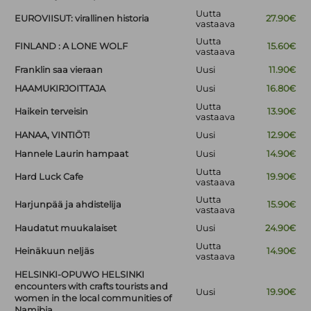
Uutta
EUROVIISUT: virallinen historia
27.90€
vastaava
Uutta
FINLAND : A LONE WOLF
15.60€
vastaava
Franklin saa vieraan
Uusi
11.90€
HAAMUKIRJOITTAJA
Uusi
16.80€
Uutta
Haikein terveisin
13.90€
vastaava
HANAA, VINTIÖT!
Uusi
12.90€
Hannele Laurin hampaat
Uusi
14.90€
Uutta
Hard Luck Cafe
19.90€
vastaava
Uutta
Harjunpää ja ahdistelija
15.90€
vastaava
Haudatut muukalaiset
Uusi
24.90€
Uutta
Heinäkuun neljäs
14.90€
vastaava
HELSINKI-OPUWO HELSINKI
encounters with crafts tourists and
Uusi
19.90€
women in the local communities of
Namibia