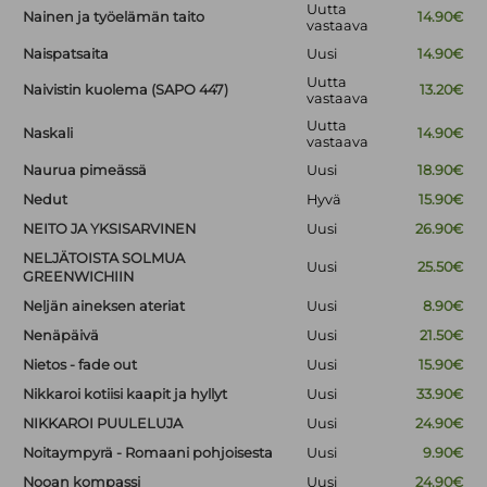
Uutta
Nainen ja työelämän taito
14.90€
vastaava
Naispatsaita
Uusi
14.90€
Uutta
Naivistin kuolema (SAPO 447)
13.20€
vastaava
Uutta
Naskali
14.90€
vastaava
Naurua pimeässä
Uusi
18.90€
Nedut
Hyvä
15.90€
NEITO JA YKSISARVINEN
Uusi
26.90€
NELJÄTOISTA SOLMUA
Uusi
25.50€
GREENWICHIIN
Neljän aineksen ateriat
Uusi
8.90€
Nenäpäivä
Uusi
21.50€
Nietos - fade out
Uusi
15.90€
Nikkaroi kotiisi kaapit ja hyllyt
Uusi
33.90€
NIKKAROI PUULELUJA
Uusi
24.90€
Noitaympyrä - Romaani pohjoisesta
Uusi
9.90€
Nooan kompassi
Uusi
24.90€