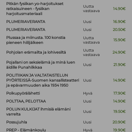
Pitkän fysiikan yo-harjoitukset
Uutta
ratkaisuineen - fysiikan
14.90€
vastaava
harjoitusmateriaali
PLUMERIAVERANTA
Uusi
16.90€
PLUMERIAVERANTA
Uusi
20.50€
Plussaa ja miinusta. 100 konstia
Uutta
15.90€
vastaava
pieneen hiilijälkeen
Uutta
Pohjolan erämailta ja lohivesiltä
24.90€
vastaava
Pojallani on seksielämä ja minä luen
Uusi
21.90€
äidille Punahilkkaa
POLITIIKAN JA VALTATAISTELUN
PYÖRTEISSÄ-Suomen kansallisteatteri
Uusi
14.90€
ja epävarmuuden aika 1934 1950
Polkupyörälähetti
Hyvä
17.90€
POLTTAA, PELOTTAA
Uusi
14.90€
POLUN KULKIJAT ihmisiä elämäni
Uusi
19.50€
varrelta
Possujuhla
Uusi
20.90€
PREP - Elämänkoulu
Hyvä
19.90€