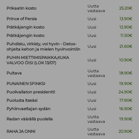
Uutta
Prikaatin kosto
25.20€
vastaava
Prince of Persia
Uusi
13.90€
Prätkäjengin kosto
Uusi
12.90€
Prätkäjengin kosto
Uusi
11.50€
Puhdistu, virkisty, voi hyvin - Detox-
Uusi
21.60€
ohjeita kehon ja mielen hyvinvointiin
PUHIN MIETTIMISPAIKKA,KUKA
Uusi
10.90€
VALVOO ÖISI (LOK 13/07)
Uutta
Pultava
18.90€
vastaava
PUNAINEN SFINKSI
Uusi
19.90€
Puolivallaton presidentti
Uusi
24.90€
Puolusta itseäsi
Uusi
17.90€
Pyhiinvaeltajan sydän
Uusi
16.90€
Uutta
Radan väärällä puolella
19.90€
vastaava
Uutta
RAHA JA ONNI
20.90€
vastaava