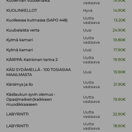
Kuoleman vuodenaika
19.90€
vastaava
KUOLINKELLOT
Hyvä
14.90€
Uutta
Kuolleessa kulmassa (SAPO 448)
13.20€
vastaava
Kuubalaista verta
Uusi
24.90€
Uutta
Kylmä kamari
19.80€
vastaava
Kylmä kamari
Uusi
17.90€
Uutta
KÄRPPÄ: Katrionan tarina 2
19.90€
vastaava
KÄSI SYDÄMELLÄ - 100 TOSIASIAA
Uusi
15.90€
MAAILMASTA
Uutta
Kärsimys ja ilo
21.90€
vastaava
Käsilaukun syvin olemus -
Uutta
Opas(meikein)kaikkeen
19.90€
vastaava
muodikkaaseen
Uutta
LABYRINTTI
22.90€
vastaava
Uutta
LABYRINTTI
18.90€
vastaava