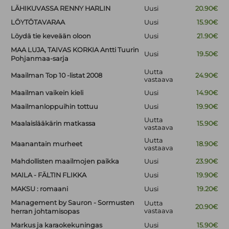
LÄHIKUVASSA RENNY HARLIN
Uusi
20.90€
LÖYTÖTAVARAA
Uusi
15.90€
Löydä tie keveään oloon
Uusi
21.90€
MAA LUJA, TAIVAS KORKIA Antti Tuurin
Uusi
19.50€
Pohjanmaa-sarja
Uutta
Maailman Top 10 -listat 2008
24.90€
vastaava
Maailman vaikein kieli
Uusi
14.90€
Maailmanloppuihin tottuu
Uusi
19.90€
Uutta
Maalaislääkärin matkassa
15.90€
vastaava
Uutta
Maanantain murheet
18.90€
vastaava
Mahdollisten maailmojen paikka
Uusi
23.90€
MAILA - FÄLTIN FLIKKA
Uusi
19.90€
MAKSU : romaani
Uusi
19.20€
Management by Sauron - Sormusten
Uutta
20.90€
vastaava
herran johtamisopas
Markus ja karaokekuningas
Uusi
15.90€