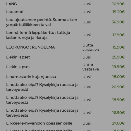
LANG
Uusi
10.90€
Lauantai
Uusi
19.20€
Laulujoutsenen perintö. Suomalaisen
Uusi
36.90€
ympäristöliikkeen taival
Lennä, lennä leppäkerttu : tuttuja
Uusi
12.90€
lastenrunoja ja -loruja
Uutta
LEOKONGO : RUNOELMA
15.90€
vastaava
Liekin lapset
Uusi
25.90€
Uutta
Liekin lapset
19.90€
vastaava
Lihamestarin kujanjuoksu
Uusi
18.00€
Lihottaako leipä? Kyselykirja ruoasta ja
Uusi
20.90€
terveydestä
Lihottaako leipä? Kyselykirja ruoasta ja
Uusi
18.90€
terveydestä
Lihottaako leipä? Kyselykirja ruoasta ja
Uusi
16.90€
terveydestä
Liikkeelle-hyvänolon opas seniorille
Uusi
27.00€