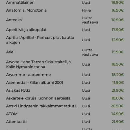
Ammattilainen
Uusi
19.90€
Anatomia. Monotonia
Hyvä
16.90€
Uutta
Anteeksi
10.90€
vastaava
Aperitiivit ja alkupalat
Uusi
17.90€
Aprillia! Aprillia! - Parhaat pilat kautta
Uusi
12.90€
aikojen
Uutta
Ariel
15.90€
vastaava
Arvoisa Herra Tarzan Sirkustaiteilija
Uusi
18.90€
Kalle Nymanin tarina
Arvomme - aarteemme
Uusi
18.20€
Asennetta! - Kiilan albumi 2001
Uusi
11.90€
Asiakas Rydz
Uusi
21.90€
Askartele koruja luonnon aarteista
Uusi
18.00€
Astrid Lindgrenin rakkaimmat sadut II
Uusi
20.90€
ATOMI
Uusi
14.90€
Attentaatti
Uusi
21.90€
Uutta