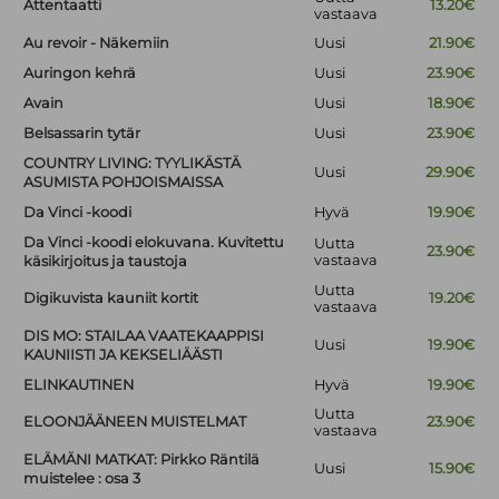
Attentaatti
13.20€
vastaava
Au revoir - Näkemiin
Uusi
21.90€
Auringon kehrä
Uusi
23.90€
Avain
Uusi
18.90€
Belsassarin tytär
Uusi
23.90€
COUNTRY LIVING: TYYLIKÄSTÄ
Uusi
29.90€
ASUMISTA POHJOISMAISSA
Da Vinci -koodi
Hyvä
19.90€
Da Vinci -koodi elokuvana. Kuvitettu
Uutta
23.90€
vastaava
käsikirjoitus ja taustoja
Uutta
Digikuvista kauniit kortit
19.20€
vastaava
DIS MO: STAILAA VAATEKAAPPISI
Uusi
19.90€
KAUNIISTI JA KEKSELIÄÄSTI
ELINKAUTINEN
Hyvä
19.90€
Uutta
ELOONJÄÄNEEN MUISTELMAT
23.90€
vastaava
ELÄMÄNI MATKAT: Pirkko Räntilä
Uusi
15.90€
muistelee : osa 3