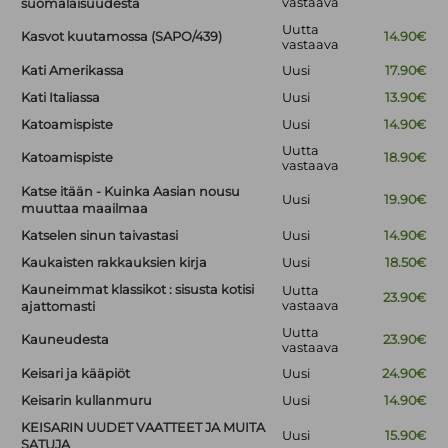
vastaava
suomalaisuudesta
Uutta
Kasvot kuutamossa (SAPO/439)
14.90€
vastaava
Kati Amerikassa
Uusi
17.90€
Kati Italiassa
Uusi
13.90€
Katoamispiste
Uusi
14.90€
Uutta
Katoamispiste
18.90€
vastaava
Katse itään - Kuinka Aasian nousu
Uusi
19.90€
muuttaa maailmaa
Katselen sinun taivastasi
Uusi
14.90€
Kaukaisten rakkauksien kirja
Uusi
18.50€
Kauneimmat klassikot : sisusta kotisi
Uutta
23.90€
vastaava
ajattomasti
Uutta
Kauneudesta
23.90€
vastaava
Keisari ja kääpiöt
Uusi
24.90€
Keisarin kullanmuru
Uusi
14.90€
KEISARIN UUDET VAATTEET JA MUITA
Uusi
15.90€
SATUJA