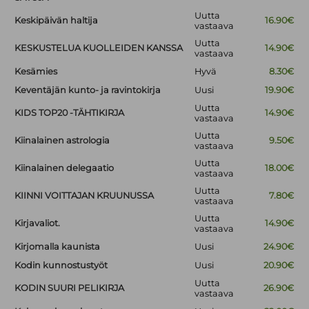
Uutta
Keskipäivän haltija
16.90€
vastaava
Uutta
KESKUSTELUA KUOLLEIDEN KANSSA
14.90€
vastaava
Kesämies
Hyvä
8.30€
Keventäjän kunto- ja ravintokirja
Uusi
19.90€
Uutta
KIDS TOP20 -TÄHTIKIRJA
14.90€
vastaava
Uutta
Kiinalainen astrologia
9.50€
vastaava
Uutta
Kiinalainen delegaatio
18.00€
vastaava
Uutta
KIINNI VOITTAJAN KRUUNUSSA
7.80€
vastaava
Uutta
Kirjavaliot.
14.90€
vastaava
Kirjomalla kaunista
Uusi
24.90€
Kodin kunnostustyöt
Uusi
20.90€
Uutta
KODIN SUURI PELIKIRJA
26.90€
vastaava