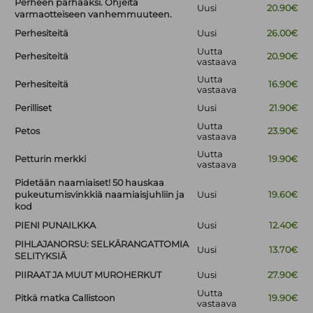
Perheen parhaaksi. Ohjeita
Uusi
20.90€
varmaotteiseen vanhemmuuteen.
Perhesiteitä
Uusi
26.00€
Uutta
Perhesiteitä
20.90€
vastaava
Uutta
Perhesiteitä
16.90€
vastaava
Perilliset
Uusi
21.90€
Uutta
Petos
23.90€
vastaava
Uutta
Petturin merkki
19.90€
vastaava
Pidetään naamiaiset! 50 hauskaa
pukeutumisvinkkiä naamiaisjuhliin ja
Uusi
19.60€
kod
PIENI PUNAILKKA
Uusi
12.40€
PIHLAJANORSU: SELKÄRANGATTOMIA
Uusi
13.70€
SELITYKSIÄ
PIIRAAT JA MUUT MUROHERKUT
Uusi
27.90€
Uutta
Pitkä matka Callistoon
19.90€
vastaava