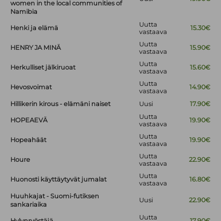
women in the local communities of
Namibia
Uutta
Henki ja elämä
15.30€
vastaava
Uutta
HENRY JA MINÄ
15.90€
vastaava
Uutta
Herkulliset jälkiruoat
15.60€
vastaava
Uutta
Hevosvoimat
14.90€
vastaava
Hillikerin kirous - elämäni naiset
Uusi
17.90€
Uutta
HOPEAEVÄ
19.90€
vastaava
Uutta
Hopeahäät
19.90€
vastaava
Uutta
Houre
22.90€
vastaava
Uutta
Huonosti käyttäytyvät jumalat
16.80€
vastaava
Huuhkajat - Suomi-futiksen
Uusi
22.90€
sankariaika
Uutta
Hylynryöstäjä
17.90€