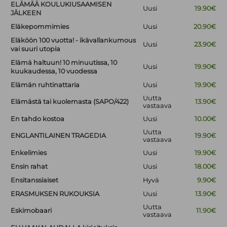
ELÄMÄÄ KOULUKIUSAAMISEN
Uusi
19.90€
JÄLKEEN
Eläkepommimies
Uusi
20.90€
Eläköön 100 vuotta! - ikävallankumous
Uusi
23.90€
vai suuri utopia
Elämä haltuun! 10 minuutissa, 10
Uusi
19.90€
kuukaudessa, 10 vuodessa
Elämän ruhtinattaria
Uusi
19.90€
Uutta
Elämästä tai kuolemasta (SAPO/422)
13.90€
vastaava
En tahdo kostoa
Uusi
10.00€
Uutta
ENGLANTILAINEN TRAGEDIA
19.90€
vastaava
Enkelimies
Uusi
19.90€
Ensin rahat
Uusi
18.00€
Ensitanssiaiset
Hyvä
9.90€
ERASMUKSEN RUKOUKSIA
Uusi
13.90€
Uutta
Eskimobaari
11.90€
vastaava