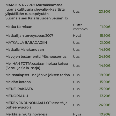
MARSKIN RYYPPY Marsalkkamme
juomakulttuuria chevalier-kaartista
Uusi
20.90€
ylipäällikön ruokapöytään -
Suomalaisen Kirjallisuuden Seuran To
Uutta
Matka Narniaan
11.90€
vastaava
Matkailijan terveysopas 2007
Hyvä
15.90€
MATKALLA BABADAGIIN
Uusi
21.00€
Matkalla Marakandaan
Uusi
14.90€
Mayojen testamentti. Ylösnousemus
Uusi
24.90€
Me IHAN TOTTA osataan hoitaa koiraa
Uusi
14.90€
(Samu ja Salla -sarja)
Me, sotalapset - neljän veljeksen tarina
Uusi
18.90€
Meidän kotona
Uusi
15.90€
MENE, RAKASTA
Uusi
25.90€
MENOPALUU
Uusi
13.20€
MEREN JA RUNON AALLOT: esseitä ja
Uusi
24.90€
puheenvuoroja
Merkki ja muita novelleja
Hyvä
10.90€