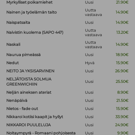
Myrkylliset poikamiehet
Uusi
21.90€
Uutta
Nainen ja työelämän taito
14.90€
vastaava
Naispatsaita
Uusi
14.90€
Uutta
Naivistin kuolema (SAPO 447)
13.20€
vastaava
Uutta
Naskali
14.90€
vastaava
Naurua pimeässä
Uusi
18.90€
Nedut
Hyvä
15.90€
NEITO JA YKSISARVINEN
Uusi
26.90€
NELJÄTOISTA SOLMUA
Uusi
25.50€
GREENWICHIIN
Neljän aineksen ateriat
Uusi
8.90€
Nenäpäivä
Uusi
21.50€
Nietos - fade out
Uusi
15.90€
Nikkaroi kotiisi kaapit ja hyllyt
Uusi
33.90€
NIKKAROI PUULELUJA
Uusi
24.90€
Noitaympyrä - Romaani pohjoisesta
Uusi
9.90€