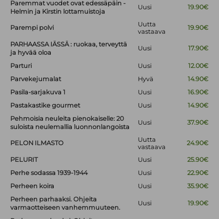
Paremmat vuodet ovat edessäpäin -
Uusi
19.90€
Helmin ja Kirstin lottamuistoja
Uutta
Parempi polvi
19.90€
vastaava
PARHAASSA IÄSSÄ : ruokaa, terveyttä
Uusi
17.90€
ja hyvää oloa
Parturi
Uusi
12.00€
Parvekejumalat
Hyvä
14.90€
Pasila-sarjakuva 1
Uusi
16.90€
Pastakastike gourmet
Uusi
14.90€
Pehmoisia neuleita pienokaiselle: 20
Uusi
37.90€
suloista neulemallia luonnonlangoista
Uutta
PELON ILMASTO
24.90€
vastaava
PELURIT
Uusi
25.90€
Perhe sodassa 1939-1944
Uusi
22.90€
Perheen koira
Uusi
35.90€
Perheen parhaaksi. Ohjeita
Uusi
19.90€
varmaotteiseen vanhemmuuteen.