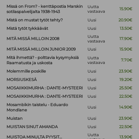
Missä on From? - kenttäpostia Marskin
Uutta
15.90€
vastaava
sotilaspalvelijalta 1938-1943
Mistä on mustat tytöt tehty?
Uusi
20.90€
Mistä tytöt tykkäävät
Uusi
13.50€
Uutta
MITÄ MISSÄ MILLOIN 2008
17.90€
vastaava
MITÄ MISSÄ MILLOIN JUNIOR 2009
Uusi
15.90€
Mitä ihmettä? - polttavia kysymyksiä
Uutta
7.70€
vastaava
Raamatusta ja uskosta
Molemmille poskille
Uusi
23.90€
MORSIUSKESÄ
Uusi
19.20€
MOSAIIKKIMURHA : DANTE-MYSTEERI
Uusi
25.50€
MOSAIIKKIMURHA : DANTE-MYSTEERI
Uusi
22.50€
Mosambikin taistelu - Eduardo
Uusi
14.90€
Mondlane
Muistan
Uusi
23.90€
MUISTAN SINUT AMANDA
Uusi
22.50€
Uutta
MUISTOA MINULTA PYYSIT...
13.90€