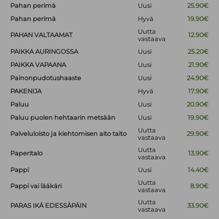
Pahan perimä
Uusi
25.90€
Pahan perimä
Hyvä
19.90€
Uutta
PAHAN VALTAAMAT
12.90€
vastaava
PAIKKA AURINGOSSA
Uusi
25.20€
PAIKKA VAPAANA
Uusi
21.90€
Painonpudotushaaste
Uusi
24.90€
PAKENIJA
Hyvä
17.90€
Paluu
Uusi
20.90€
Paluu puolen hehtaarin metsään
Uusi
19.90€
Uutta
Palveluloisto ja kiehtomisen aito taito
29.90€
vastaava
Uutta
Paperitalo
13.90€
vastaava
Pappi
Uusi
14.40€
Uutta
Pappi vai lääkäri
8.90€
vastaava
Uutta
PARAS IKÄ EDESSÄPÄIN
33.90€
vastaava