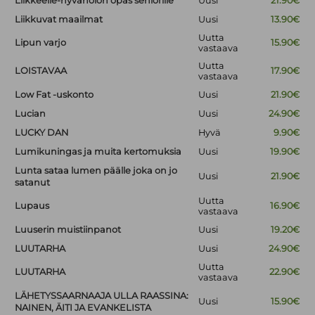
Liikkeelle-hyvänolon opas seniorille
Uusi
21.90€
Liikkuvat maailmat
Uusi
13.90€
Uutta
Lipun varjo
15.90€
vastaava
Uutta
LOISTAVAA
17.90€
vastaava
Low Fat -uskonto
Uusi
21.90€
Lucian
Uusi
24.90€
LUCKY DAN
Hyvä
9.90€
Lumikuningas ja muita kertomuksia
Uusi
19.90€
Lunta sataa lumen päälle joka on jo
Uusi
21.90€
satanut
Uutta
Lupaus
16.90€
vastaava
Luuserin muistiinpanot
Uusi
19.20€
LUUTARHA
Uusi
24.90€
Uutta
LUUTARHA
22.90€
vastaava
LÄHETYSSAARNAAJA ULLA RAASSINA:
Uusi
15.90€
NAINEN, ÄITI JA EVANKELISTA