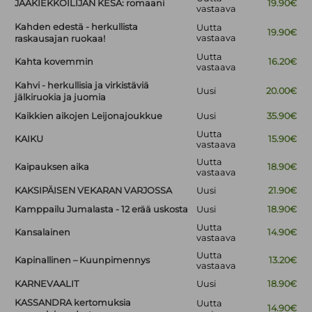
JÄÄKIEKKOILIJAN KESÄ: romaani
19.90€
vastaava
Kahden edestä - herkullista
Uutta
19.90€
vastaava
raskausajan ruokaa!
Uutta
Kahta kovemmin
16.20€
vastaava
Kahvi - herkullisia ja virkistäviä
Uusi
20.00€
jälkiruokia ja juomia
Kaikkien aikojen Leijonajoukkue
Uusi
35.90€
Uutta
KAIKU
15.90€
vastaava
Uutta
Kaipauksen aika
18.90€
vastaava
KAKSIPÄISEN VEKARAN VARJOSSA
Uusi
21.90€
Kamppailu Jumalasta - 12 erää uskosta
Uusi
18.90€
Uutta
Kansalainen
14.90€
vastaava
Uutta
Kapinallinen – Kuunpimennys
13.20€
vastaava
KARNEVAALIT
Uusi
18.90€
KASSANDRA kertomuksia
Uutta
14.90€