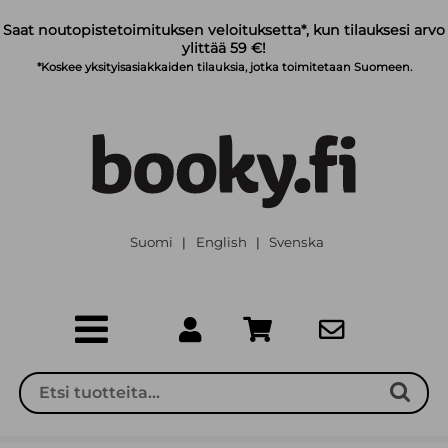
Siirry pääsisältöön
Saat noutopistetoimituksen veloituksetta*, kun tilauksesi arvo
ylittää 59 €!
*Koskee yksityisasiakkaiden tilauksia, jotka toimitetaan Suomeen.
Suomi
English
Svenska
|
|