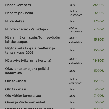
Nooan kompassi
Uusi
24.90€
Uutta
Nopeita pakinoita
14.90€
vastaava
Nukentekijä
Uusi
17.90€
Uutta
Nuolten herrat - Valloittaja 2
21.90€
vastaava
Näin minä onnistuin. Tunnesyöpön
Uutta
15.90€
vastaava
laihdutusopas
Näytös vailla loppua: teatterin ja
Uusi
15.90€
tanssin vuosi 2005
Uutta
Nöyryytys (Aikamme kertojia)
19.90€
vastaava
Oiva, lentokone joka pelkäsi
Uusi
13.90€
lentämistä
Uutta
Olin takanasi
15.90€
vastaava
Olin takanasi
Uusi
19.90€
Olisi vähän kerrottavaa
Uusi
21.90€
Omer ja Kuoleman enkeli
Uusi
16.90€
Onnellinen sellaisena kuin olet
Uusi
15.90€