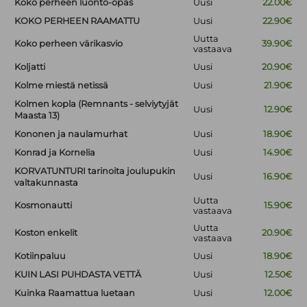
Koko perheen luonto-opas
Uusi
22.00€
KOKO PERHEEN RAAMATTU
Uusi
22.90€
Uutta
Koko perheen värikasvio
39.90€
vastaava
Koljatti
Uusi
20.90€
Kolme miestä netissä
Uusi
21.90€
Kolmen kopla (Remnants - selviytyjät
Uusi
12.90€
Maasta 13)
Kononen ja naulamurhat
Uusi
18.90€
Konrad ja Kornelia
Uusi
14.90€
KORVATUNTURI tarinoita joulupukin
Uusi
16.90€
valtakunnasta
Uutta
Kosmonautti
15.90€
vastaava
Uutta
Koston enkelit
20.90€
vastaava
Kotiinpaluu
Uusi
18.90€
KUIN LASI PUHDASTA VETTÄ
Uusi
12.50€
Kuinka Raamattua luetaan
Uusi
12.00€