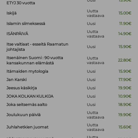
Uusi
15.90€
ETYJ 30 vuotta
Uutta
Iskijä
15.00€
vastaava
Islamin siimeksessä
Uusi
11.90€
Uutta
ISÄNPÄIVÄ
14.90€
vastaava
Itse valtiaat - esseitä Raamatun
Uusi
15.90€
johtajista
Itsenäinen Suomi : 90 vuotta
Uutta
22.80€
vastaava
kansakunnan elämästä
Itämaiden mytologia
Uusi
15.90€
Jan Karski
Uusi
17.90€
Jeesus käsikirja
Uusi
19.90€
JOKA KOLKAN KULKIJA
Uusi
10.90€
Joka seitsemäs aalto
Uusi
18.90€
Uutta
Joulukuun päiviä
19.90€
vastaava
Uutta
Juhlahetkien juomat
15.60€
vastaava
Uutta