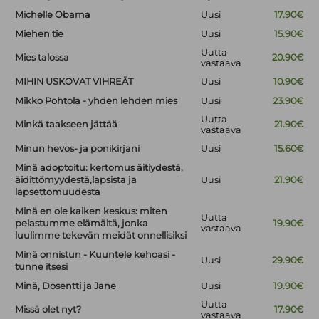
Michelle Obama
Uusi
17.90€
Miehen tie
Uusi
15.90€
Uutta
Mies talossa
20.90€
vastaava
MIHIN USKOVAT VIHREÄT
Uusi
10.90€
Mikko Pohtola - yhden lehden mies
Uusi
23.90€
Uutta
Minkä taakseen jättää
21.90€
vastaava
Minun hevos- ja ponikirjani
Uusi
15.60€
Minä adoptoitu: kertomus äitiydestä,
äidittömyydestä,lapsista ja
Uusi
21.90€
lapsettomuudesta
Minä en ole kaiken keskus: miten
Uutta
pelastumme elämältä, jonka
19.90€
vastaava
luulimme tekevän meidät onnellisiksi
Minä onnistun - Kuuntele kehoasi -
Uusi
29.90€
tunne itsesi
Minä, Dosentti ja Jane
Uusi
19.90€
Uutta
Missä olet nyt?
17.90€
vastaava