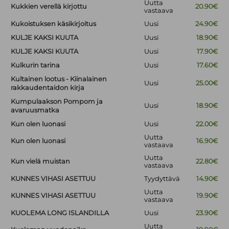
Uutta
Kukkien verellä kirjottu
20.90€
vastaava
Kukoistuksen käsikirjoitus
Uusi
24.90€
KULJE KAKSI KUUTA
Uusi
18.90€
KULJE KAKSI KUUTA
Uusi
17.90€
Kulkurin tarina
Uusi
17.60€
Kultainen lootus - Kiinalainen
Uusi
25.00€
rakkaudentaidon kirja
Kumpulaakson Pompom ja
Uusi
18.90€
avaruusmatka
Kun olen luonasi
Uusi
22.00€
Uutta
Kun olen luonasi
16.90€
vastaava
Uutta
Kun vielä muistan
22.80€
vastaava
KUNNES VIHASI ASETTUU
Tyydyttävä
14.90€
Uutta
KUNNES VIHASI ASETTUU
19.90€
vastaava
KUOLEMA LONG ISLANDILLA
Uusi
23.90€
Uutta