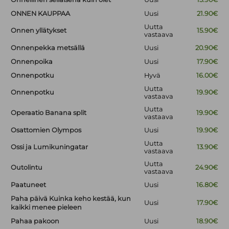
ONNEN KAUPPAA
Uusi
21.90€
Uutta
Onnen yllätykset
15.90€
vastaava
Onnenpekka metsällä
Uusi
20.90€
Onnenpoika
Uusi
17.90€
Onnenpotku
Hyvä
16.00€
Uutta
Onnenpotku
19.90€
vastaava
Uutta
Operaatio Banana split
19.90€
vastaava
Osattomien Olympos
Uusi
19.90€
Uutta
Ossi ja Lumikuningatar
13.90€
vastaava
Uutta
Outolintu
24.90€
vastaava
Paatuneet
Uusi
16.80€
Paha päivä Kuinka keho kestää, kun
Uusi
17.90€
kaikki menee pieleen
Pahaa pakoon
Uusi
18.90€