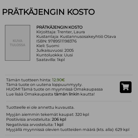
PRÄTKÄJENGIN KOSTO
PRÄTKÄJENGIN KOSTO
Kirjoittaja: Trenter, Laura
Kustantaja: Kustannusosakeyhtiö Otava
ISBN: 9789511198376
Kieli: Suomi
Julkaisuvuosi: 2005
Kuntoluokka: Uusi
Saatavilla: 1kpl
Tämän tuotteen hinta:
12.90€
Tämä tuote on uutena loppuunmyyty.
HUOM! Tämä tuote on myynnissä Omakaupassa
Lue lisää Omakaupasta
tämän linkin
kautta!
Tuotteelle ei ole annettu kuvausta.
Myyjän aiemmin tekemät kaupat: 320 kpl
Positiivisia arvosteluita:
206 kpl
Negatiivisia arvosteluita:
1 kpl
Myyjällä myynnissä olevien tuotteiden määrä (kts. alla): 629 kpl