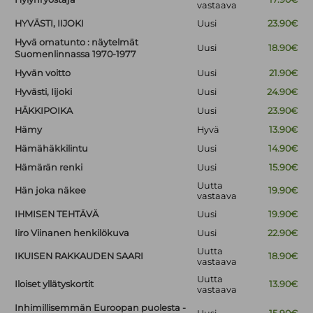
vastaava
HYVÄSTI, IIJOKI
Uusi
23.90€
Hyvä omatunto : näytelmät
Uusi
18.90€
Suomenlinnassa 1970-1977
Hyvän voitto
Uusi
21.90€
Hyvästi, Iijoki
Uusi
24.90€
HÄKKIPOIKA
Uusi
23.90€
Hämy
Hyvä
13.90€
Hämähäkkilintu
Uusi
14.90€
Hämärän renki
Uusi
15.90€
Uutta
Hän joka näkee
19.90€
vastaava
IHMISEN TEHTÄVÄ
Uusi
19.90€
Iiro Viinanen henkilökuva
Uusi
22.90€
Uutta
IKUISEN RAKKAUDEN SAARI
18.90€
vastaava
Uutta
Iloiset yllätyskortit
13.90€
vastaava
Inhimillisemmän Euroopan puolesta -