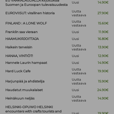
EU VAAKALAUDALLA kirjoituksia
Uusi
14.90€
Suomen ja Euroopan tulevaisuudesta
Uutta
EUROVIISUT: virallinen historia
27.90€
vastaava
Uutta
FINLAND : A LONE WOLF
15.60€
vastaava
Franklin saa vieraan
Uusi
11.90€
HAAMUKIRJOITTAJA
Uusi
16.80€
Uutta
Haikein terveisin
13.90€
vastaava
HANAA, VINTIÖT!
Uusi
12.90€
Hannele Laurin hampaat
Uusi
14.90€
Uutta
Hard Luck Cafe
19.90€
vastaava
Uutta
Harjunpää ja ahdistelija
15.90€
vastaava
Haudatut muukalaiset
Uusi
24.90€
Uutta
Heinäkuun neljäs
14.90€
vastaava
HELSINKI-OPUWO HELSINKI
encounters with crafts tourists and
Uusi
19.90€