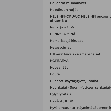
Haudatut muukalaiset
Heinäkuun neljäs
HELSINKI-OPUWO HELSINKI encounters 
of Namibia
Henki ja elämä
HENRY JA MINÄ
Herkulliset jälkiruoat
Hevosvoimat
Hillikerin kirous - elämäni naiset
HOPEAEVÄ
Hopeahäät
Houre
Huonosti käyttäytyvät jumalat
Huuhkajat - Suomi-futiksen sankariai
Hylynryöstäjä
HYVÄSTI, IIJOKI
Hyvä omatunto : näytelmät Suomenli