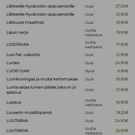
Liikkeelle-hyvänolon opas seniorille
Uusi
27.00€
Liikkeelle-hyvänolon opas seniorille
Uusi
21.90€
Liikkuvat maailmat
Uusi
13.90€
Uutta
Lipun varjo
15.90€
vastaava
Uutta
LOISTAVAA
17.90€
vastaava
Low Fat -uskonto
Uusi
21.90€
Lucian
Uusi
24.90€
LUCKY DAN
Hyvä
9.90€
Lumikuningas ja muita kertomuksia
Uusi
19.90€
Lunta sataa lumen päälle joka on jo
Uusi
21.90€
satanut
Uutta
Lupaus
16.90€
vastaava
Luuserin muistiinpanot
Uusi
19.20€
LUUTARHA
Uusi
24.90€
Uutta
LUUTARHA
22.90€
vastaava