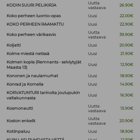
Uutta
KODIN SUURI PELIKIRJA
26.90€
vastaava
Koko perheen luonto-opas
Uusi
22.00€
KOKO PERHEEN RAAMATTU
Uusi
22.90€
Uutta
Koko perheen värikasvio
39.90€
vastaava
Koljatti
Uusi
20.90€
Kolme miestä netissä
Uusi
21.90€
Kolmen kopla (Remnants - selviytyjät
Uusi
12.90€
Maasta 13)
Kononen ja naulamurhat
Uusi
18.90€
Konrad ja Kornelia
Uusi
14.90€
KORVATUNTURI tarinoita joulupukin
Uusi
16.90€
valtakunnasta
Uutta
Kosmonautti
15.90€
vastaava
Uutta
Koston enkelit
20.90€
vastaava
Kotiinpaluu
Uusi
18.90€
KUIN LASI PUHDASTA VETTÄ
Uusi
12.50€