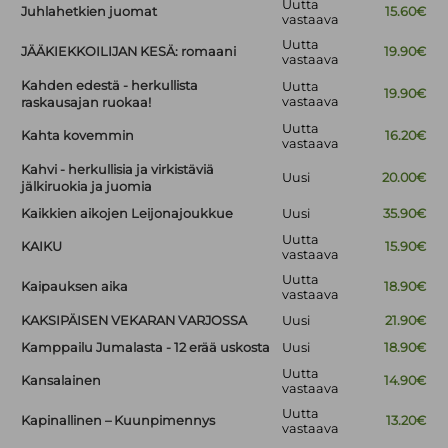
Uutta
Juhlahetkien juomat
15.60€
vastaava
Uutta
JÄÄKIEKKOILIJAN KESÄ: romaani
19.90€
vastaava
Kahden edestä - herkullista
Uutta
19.90€
vastaava
raskausajan ruokaa!
Uutta
Kahta kovemmin
16.20€
vastaava
Kahvi - herkullisia ja virkistäviä
Uusi
20.00€
jälkiruokia ja juomia
Kaikkien aikojen Leijonajoukkue
Uusi
35.90€
Uutta
KAIKU
15.90€
vastaava
Uutta
Kaipauksen aika
18.90€
vastaava
KAKSIPÄISEN VEKARAN VARJOSSA
Uusi
21.90€
Kamppailu Jumalasta - 12 erää uskosta
Uusi
18.90€
Uutta
Kansalainen
14.90€
vastaava
Uutta
Kapinallinen – Kuunpimennys
13.20€
vastaava