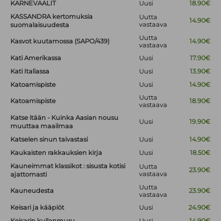
KARNEVAALIT
Uusi
18.90€
KASSANDRA kertomuksia
Uutta
14.90€
vastaava
suomalaisuudesta
Uutta
Kasvot kuutamossa (SAPO/439)
14.90€
vastaava
Kati Amerikassa
Uusi
17.90€
Kati Italiassa
Uusi
13.90€
Katoamispiste
Uusi
14.90€
Uutta
Katoamispiste
18.90€
vastaava
Katse itään - Kuinka Aasian nousu
Uusi
19.90€
muuttaa maailmaa
Katselen sinun taivastasi
Uusi
14.90€
Kaukaisten rakkauksien kirja
Uusi
18.50€
Kauneimmat klassikot : sisusta kotisi
Uutta
23.90€
vastaava
ajattomasti
Uutta
Kauneudesta
23.90€
vastaava
Keisari ja kääpiöt
Uusi
24.90€
Keisarin kullanmuru
Uusi
14.90€