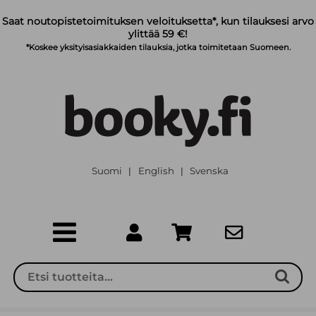
Siirry pääsisältöön
Saat noutopistetoimituksen veloituksetta*, kun tilauksesi arvo
ylittää 59 €!
*Koskee yksityisasiakkaiden tilauksia, jotka toimitetaan Suomeen.
Suomi
English
Svenska
|
|