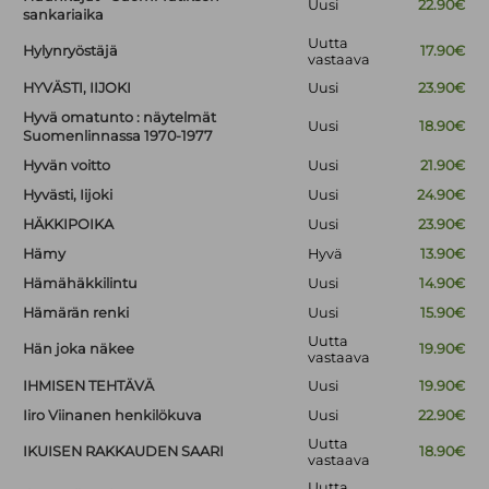
Uusi
22.90€
sankariaika
Uutta
Hylynryöstäjä
17.90€
vastaava
HYVÄSTI, IIJOKI
Uusi
23.90€
Hyvä omatunto : näytelmät
Uusi
18.90€
Suomenlinnassa 1970-1977
Hyvän voitto
Uusi
21.90€
Hyvästi, Iijoki
Uusi
24.90€
HÄKKIPOIKA
Uusi
23.90€
Hämy
Hyvä
13.90€
Hämähäkkilintu
Uusi
14.90€
Hämärän renki
Uusi
15.90€
Uutta
Hän joka näkee
19.90€
vastaava
IHMISEN TEHTÄVÄ
Uusi
19.90€
Iiro Viinanen henkilökuva
Uusi
22.90€
Uutta
IKUISEN RAKKAUDEN SAARI
18.90€
vastaava
Uutta