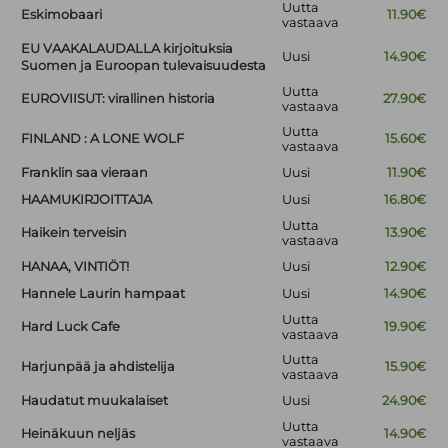
Uutta
Eskimobaari
11.90€
vastaava
EU VAAKALAUDALLA kirjoituksia
Uusi
14.90€
Suomen ja Euroopan tulevaisuudesta
Uutta
EUROVIISUT: virallinen historia
27.90€
vastaava
Uutta
FINLAND : A LONE WOLF
15.60€
vastaava
Franklin saa vieraan
Uusi
11.90€
HAAMUKIRJOITTAJA
Uusi
16.80€
Uutta
Haikein terveisin
13.90€
vastaava
HANAA, VINTIÖT!
Uusi
12.90€
Hannele Laurin hampaat
Uusi
14.90€
Uutta
Hard Luck Cafe
19.90€
vastaava
Uutta
Harjunpää ja ahdistelija
15.90€
vastaava
Haudatut muukalaiset
Uusi
24.90€
Uutta
Heinäkuun neljäs
14.90€
vastaava