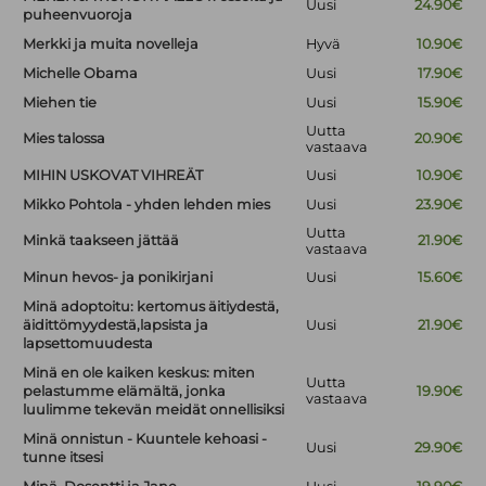
Uusi
24.90€
puheenvuoroja
Merkki ja muita novelleja
Hyvä
10.90€
Michelle Obama
Uusi
17.90€
Miehen tie
Uusi
15.90€
Uutta
Mies talossa
20.90€
vastaava
MIHIN USKOVAT VIHREÄT
Uusi
10.90€
Mikko Pohtola - yhden lehden mies
Uusi
23.90€
Uutta
Minkä taakseen jättää
21.90€
vastaava
Minun hevos- ja ponikirjani
Uusi
15.60€
Minä adoptoitu: kertomus äitiydestä,
äidittömyydestä,lapsista ja
Uusi
21.90€
lapsettomuudesta
Minä en ole kaiken keskus: miten
Uutta
pelastumme elämältä, jonka
19.90€
vastaava
luulimme tekevän meidät onnellisiksi
Minä onnistun - Kuuntele kehoasi -
Uusi
29.90€
tunne itsesi