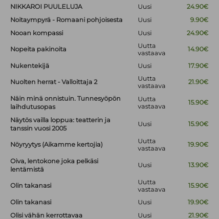
NIKKAROI PUULELUJA
Uusi
24.90€
Noitaympyrä - Romaani pohjoisesta
Uusi
9.90€
Nooan kompassi
Uusi
24.90€
Uutta
Nopeita pakinoita
14.90€
vastaava
Nukentekijä
Uusi
17.90€
Uutta
Nuolten herrat - Valloittaja 2
21.90€
vastaava
Näin minä onnistuin. Tunnesyöpön
Uutta
15.90€
vastaava
laihdutusopas
Näytös vailla loppua: teatterin ja
Uusi
15.90€
tanssin vuosi 2005
Uutta
Nöyryytys (Aikamme kertojia)
19.90€
vastaava
Oiva, lentokone joka pelkäsi
Uusi
13.90€
lentämistä
Uutta
Olin takanasi
15.90€
vastaava
Olin takanasi
Uusi
19.90€
Olisi vähän kerrottavaa
Uusi
21.90€