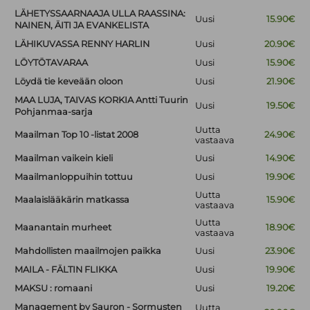
LÄHETYSSAARNAAJA ULLA RAASSINA:
Uusi
15.90€
NAINEN, ÄITI JA EVANKELISTA
LÄHIKUVASSA RENNY HARLIN
Uusi
20.90€
LÖYTÖTAVARAA
Uusi
15.90€
Löydä tie keveään oloon
Uusi
21.90€
MAA LUJA, TAIVAS KORKIA Antti Tuurin
Uusi
19.50€
Pohjanmaa-sarja
Uutta
Maailman Top 10 -listat 2008
24.90€
vastaava
Maailman vaikein kieli
Uusi
14.90€
Maailmanloppuihin tottuu
Uusi
19.90€
Uutta
Maalaislääkärin matkassa
15.90€
vastaava
Uutta
Maanantain murheet
18.90€
vastaava
Mahdollisten maailmojen paikka
Uusi
23.90€
MAILA - FÄLTIN FLIKKA
Uusi
19.90€
MAKSU : romaani
Uusi
19.20€
Management by Sauron - Sormusten
Uutta