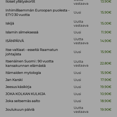
Iloiset yllätyskortit
13.90€
vastaava
Inhimillisemmän Euroopan puolesta -
Uusi
15.90€
ETYJ 30 vuotta
Uutta
Iskijä
15.00€
vastaava
Islamin siimeksessä
Uusi
11.90€
Uutta
ISÄNPÄIVÄ
14.90€
vastaava
Itse valtiaat - esseitä Raamatun
Uusi
15.90€
johtajista
Itsenäinen Suomi : 90 vuotta
Uutta
22.80€
vastaava
kansakunnan elämästä
Itämaiden mytologia
Uusi
15.90€
Jan Karski
Uusi
17.90€
Jeesus käsikirja
Uusi
19.90€
JOKA KOLKAN KULKIJA
Uusi
10.90€
Joka seitsemäs aalto
Uusi
18.90€
Uutta
Joulukuun päiviä
19.90€
vastaava