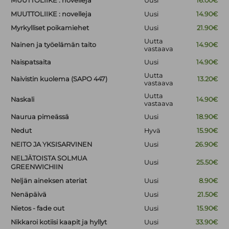
MUUTTOLIIKE : novelleja
Uusi
16.00€
MUUTTOLIIKE : novelleja
Uusi
14.90€
Myrkylliset poikamiehet
Uusi
21.90€
Uutta
Nainen ja työelämän taito
14.90€
vastaava
Naispatsaita
Uusi
14.90€
Uutta
Naivistin kuolema (SAPO 447)
13.20€
vastaava
Uutta
Naskali
14.90€
vastaava
Naurua pimeässä
Uusi
18.90€
Nedut
Hyvä
15.90€
NEITO JA YKSISARVINEN
Uusi
26.90€
NELJÄTOISTA SOLMUA
Uusi
25.50€
GREENWICHIIN
Neljän aineksen ateriat
Uusi
8.90€
Nenäpäivä
Uusi
21.50€
Nietos - fade out
Uusi
15.90€
Nikkaroi kotiisi kaapit ja hyllyt
Uusi
33.90€