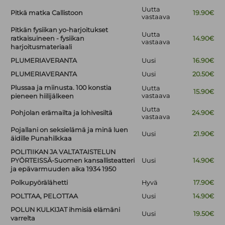
Uutta
Pitkä matka Callistoon
19.90€
vastaava
Pitkän fysiikan yo-harjoitukset
Uutta
ratkaisuineen - fysiikan
14.90€
vastaava
harjoitusmateriaali
PLUMERIAVERANTA
Uusi
16.90€
PLUMERIAVERANTA
Uusi
20.50€
Plussaa ja miinusta. 100 konstia
Uutta
15.90€
vastaava
pieneen hiilijälkeen
Uutta
Pohjolan erämailta ja lohivesiltä
24.90€
vastaava
Pojallani on seksielämä ja minä luen
Uusi
21.90€
äidille Punahilkkaa
POLITIIKAN JA VALTATAISTELUN
PYÖRTEISSÄ-Suomen kansallisteatteri
Uusi
14.90€
ja epävarmuuden aika 1934 1950
Polkupyörälähetti
Hyvä
17.90€
POLTTAA, PELOTTAA
Uusi
14.90€
POLUN KULKIJAT ihmisiä elämäni
Uusi
19.50€
varrelta