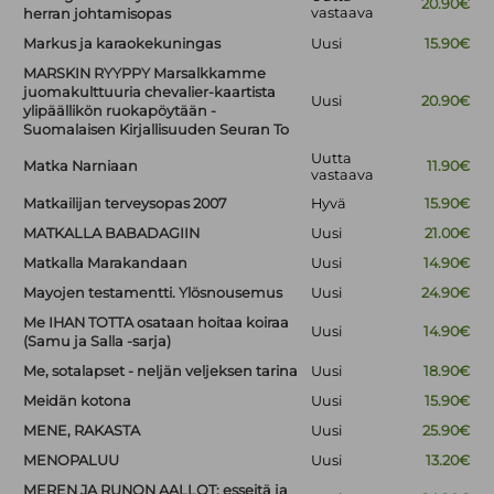
20.90€
vastaava
herran johtamisopas
Markus ja karaokekuningas
Uusi
15.90€
MARSKIN RYYPPY Marsalkkamme
juomakulttuuria chevalier-kaartista
Uusi
20.90€
ylipäällikön ruokapöytään -
Suomalaisen Kirjallisuuden Seuran To
Uutta
Matka Narniaan
11.90€
vastaava
Matkailijan terveysopas 2007
Hyvä
15.90€
MATKALLA BABADAGIIN
Uusi
21.00€
Matkalla Marakandaan
Uusi
14.90€
Mayojen testamentti. Ylösnousemus
Uusi
24.90€
Me IHAN TOTTA osataan hoitaa koiraa
Uusi
14.90€
(Samu ja Salla -sarja)
Me, sotalapset - neljän veljeksen tarina
Uusi
18.90€
Meidän kotona
Uusi
15.90€
MENE, RAKASTA
Uusi
25.90€
MENOPALUU
Uusi
13.20€
MEREN JA RUNON AALLOT: esseitä ja