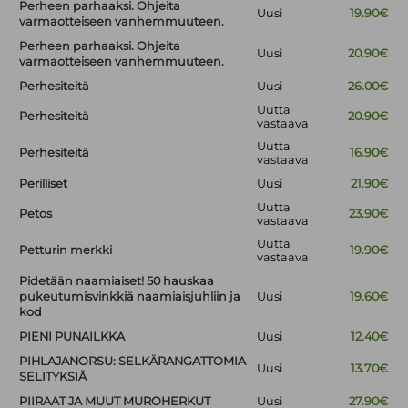
Perheen parhaaksi. Ohjeita
Uusi
19.90€
varmaotteiseen vanhemmuuteen.
Perheen parhaaksi. Ohjeita
Uusi
20.90€
varmaotteiseen vanhemmuuteen.
Perhesiteitä
Uusi
26.00€
Uutta
Perhesiteitä
20.90€
vastaava
Uutta
Perhesiteitä
16.90€
vastaava
Perilliset
Uusi
21.90€
Uutta
Petos
23.90€
vastaava
Uutta
Petturin merkki
19.90€
vastaava
Pidetään naamiaiset! 50 hauskaa
pukeutumisvinkkiä naamiaisjuhliin ja
Uusi
19.60€
kod
PIENI PUNAILKKA
Uusi
12.40€
PIHLAJANORSU: SELKÄRANGATTOMIA
Uusi
13.70€
SELITYKSIÄ
PIIRAAT JA MUUT MUROHERKUT
Uusi
27.90€