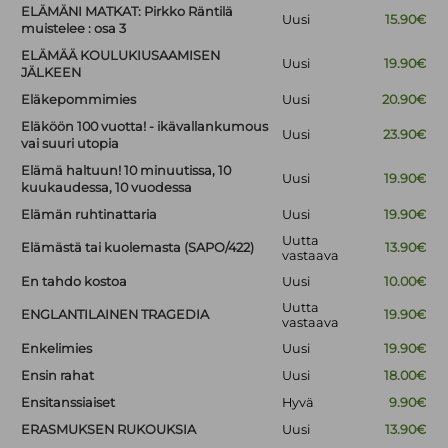
ELÄMÄNI MATKAT: Pirkko Räntilä
Uusi
15.90€
muistelee : osa 3
ELÄMÄÄ KOULUKIUSAAMISEN
Uusi
19.90€
JÄLKEEN
Eläkepommimies
Uusi
20.90€
Eläköön 100 vuotta! - ikävallankumous
Uusi
23.90€
vai suuri utopia
Elämä haltuun! 10 minuutissa, 10
Uusi
19.90€
kuukaudessa, 10 vuodessa
Elämän ruhtinattaria
Uusi
19.90€
Uutta
Elämästä tai kuolemasta (SAPO/422)
13.90€
vastaava
En tahdo kostoa
Uusi
10.00€
Uutta
ENGLANTILAINEN TRAGEDIA
19.90€
vastaava
Enkelimies
Uusi
19.90€
Ensin rahat
Uusi
18.00€
Ensitanssiaiset
Hyvä
9.90€
ERASMUKSEN RUKOUKSIA
Uusi
13.90€