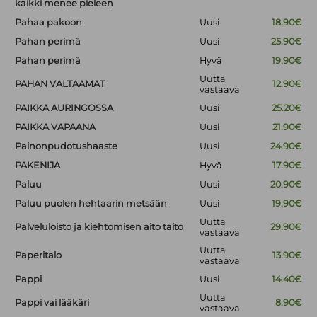
kaikki menee pieleen
Pahaa pakoon
Uusi
18.90€
Pahan perimä
Uusi
25.90€
Pahan perimä
Hyvä
19.90€
Uutta
PAHAN VALTAAMAT
12.90€
vastaava
PAIKKA AURINGOSSA
Uusi
25.20€
PAIKKA VAPAANA
Uusi
21.90€
Painonpudotushaaste
Uusi
24.90€
PAKENIJA
Hyvä
17.90€
Paluu
Uusi
20.90€
Paluu puolen hehtaarin metsään
Uusi
19.90€
Uutta
Palveluloisto ja kiehtomisen aito taito
29.90€
vastaava
Uutta
Paperitalo
13.90€
vastaava
Pappi
Uusi
14.40€
Uutta
Pappi vai lääkäri
8.90€
vastaava