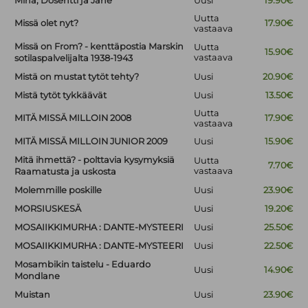
Minä, Dosentti ja Jane
Uusi
19.90€
Uutta
Missä olet nyt?
17.90€
vastaava
Missä on From? - kenttäpostia Marskin
Uutta
15.90€
vastaava
sotilaspalvelijalta 1938-1943
Mistä on mustat tytöt tehty?
Uusi
20.90€
Mistä tytöt tykkäävät
Uusi
13.50€
Uutta
MITÄ MISSÄ MILLOIN 2008
17.90€
vastaava
MITÄ MISSÄ MILLOIN JUNIOR 2009
Uusi
15.90€
Mitä ihmettä? - polttavia kysymyksiä
Uutta
7.70€
vastaava
Raamatusta ja uskosta
Molemmille poskille
Uusi
23.90€
MORSIUSKESÄ
Uusi
19.20€
MOSAIIKKIMURHA : DANTE-MYSTEERI
Uusi
25.50€
MOSAIIKKIMURHA : DANTE-MYSTEERI
Uusi
22.50€
Mosambikin taistelu - Eduardo
Uusi
14.90€
Mondlane
Muistan
Uusi
23.90€