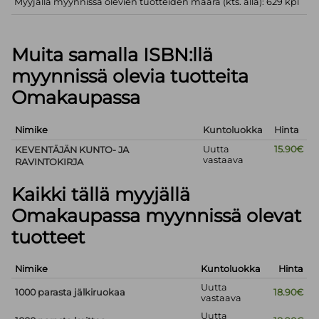
Myyjällä myynnissä olevien tuotteiden määrä (kts. alla): 629 kpl
Muita samalla ISBN:llä
myynnissä olevia tuotteita
Omakaupassa
Nimike
Kuntoluokka
Hinta
Uutta
15.90€
KEVENTÄJÄN KUNTO- JA
vastaava
RAVINTOKIRJA
Kaikki tällä myyjällä
Omakaupassa myynnissä olevat
tuotteet
Nimike
Kuntoluokka
Hinta
Uutta
1000 parasta jälkiruokaa
18.90€
vastaava
Uutta