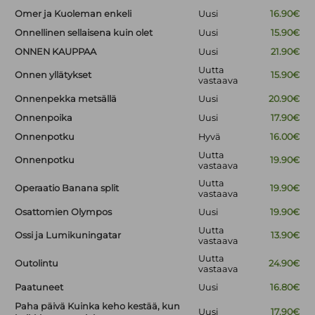
Omer ja Kuoleman enkeli
Uusi
16.90€
Onnellinen sellaisena kuin olet
Uusi
15.90€
ONNEN KAUPPAA
Uusi
21.90€
Uutta
Onnen yllätykset
15.90€
vastaava
Onnenpekka metsällä
Uusi
20.90€
Onnenpoika
Uusi
17.90€
Onnenpotku
Hyvä
16.00€
Uutta
Onnenpotku
19.90€
vastaava
Uutta
Operaatio Banana split
19.90€
vastaava
Osattomien Olympos
Uusi
19.90€
Uutta
Ossi ja Lumikuningatar
13.90€
vastaava
Uutta
Outolintu
24.90€
vastaava
Paatuneet
Uusi
16.80€
Paha päivä Kuinka keho kestää, kun
Uusi
17.90€