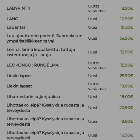
Uutta
LABYRINTTI
18.90€
vastaava
LANG
Uusi
10.90€
Lauantai
Uusi
19.20€
Laulujoutsenen perintö. Suomalaisen
Uusi
36.90€
ympäristöliikkeen taival
Lennä, lennä leppäkerttu : tuttuja
Uusi
12.90€
lastenrunoja ja -loruja
Uutta
LEOKONGO : RUNOELMA
15.90€
vastaava
Liekin lapset
Uusi
25.90€
Uutta
Liekin lapset
19.90€
vastaava
Lihamestarin kujanjuoksu
Uusi
18.00€
Lihottaako leipä? Kyselykirja ruoasta ja
Uusi
20.90€
terveydestä
Lihottaako leipä? Kyselykirja ruoasta ja
Uusi
18.90€
terveydestä
Lihottaako leipä? Kyselykirja ruoasta ja
Uusi
16.90€
terveydestä