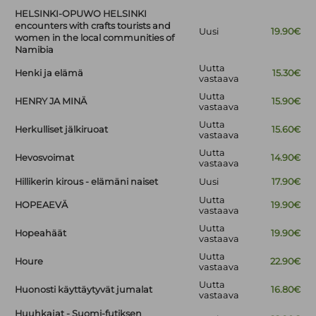
HELSINKI-OPUWO HELSINKI
encounters with crafts tourists and
Uusi
19.90€
women in the local communities of
Namibia
Uutta
Henki ja elämä
15.30€
vastaava
Uutta
HENRY JA MINÄ
15.90€
vastaava
Uutta
Herkulliset jälkiruoat
15.60€
vastaava
Uutta
Hevosvoimat
14.90€
vastaava
Hillikerin kirous - elämäni naiset
Uusi
17.90€
Uutta
HOPEAEVÄ
19.90€
vastaava
Uutta
Hopeahäät
19.90€
vastaava
Uutta
Houre
22.90€
vastaava
Uutta
Huonosti käyttäytyvät jumalat
16.80€
vastaava
Huuhkajat - Suomi-futiksen