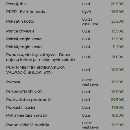
Possujuhla
Uusi
20.90€
PREP - Elämänkoulu
Hyvä
19.90€
Uutta
Prikaatin kosto
25.20€
vastaava
Prince of Persia
Uusi
13.90€
Prätkäjengin kosto
Uusi
12.90€
Prätkäjengin kosto
Uusi
11.50€
Puhdistu, virkisty, voi hyvin - Detox-
Uusi
21.60€
ohjeita kehon ja mielen hyvinvointiin
PUHIN MIETTIMISPAIKKA,KUKA
Uusi
10.90€
VALVOO ÖISI (LOK 13/07)
Uutta
Pultava
18.90€
vastaava
PUNAINEN SFINKSI
Uusi
19.90€
Puolivallaton presidentti
Uusi
24.90€
Puolusta itseäsi
Uusi
17.90€
Pyhiinvaeltajan sydän
Uusi
16.90€
Uutta
Radan väärällä puolella
19.90€
vastaava