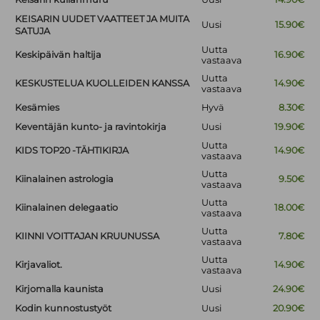
KEISARIN UUDET VAATTEET JA MUITA
Uusi
15.90€
SATUJA
Uutta
Keskipäivän haltija
16.90€
vastaava
Uutta
KESKUSTELUA KUOLLEIDEN KANSSA
14.90€
vastaava
Kesämies
Hyvä
8.30€
Keventäjän kunto- ja ravintokirja
Uusi
19.90€
Uutta
KIDS TOP20 -TÄHTIKIRJA
14.90€
vastaava
Uutta
Kiinalainen astrologia
9.50€
vastaava
Uutta
Kiinalainen delegaatio
18.00€
vastaava
Uutta
KIINNI VOITTAJAN KRUUNUSSA
7.80€
vastaava
Uutta
Kirjavaliot.
14.90€
vastaava
Kirjomalla kaunista
Uusi
24.90€
Kodin kunnostustyöt
Uusi
20.90€