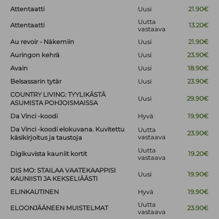
Attentaatti
Uusi
21.90€
Uutta
Attentaatti
13.20€
vastaava
Au revoir - Näkemiin
Uusi
21.90€
Auringon kehrä
Uusi
23.90€
Avain
Uusi
18.90€
Belsassarin tytär
Uusi
23.90€
COUNTRY LIVING: TYYLIKÄSTÄ
Uusi
29.90€
ASUMISTA POHJOISMAISSA
Da Vinci -koodi
Hyvä
19.90€
Da Vinci -koodi elokuvana. Kuvitettu
Uutta
23.90€
vastaava
käsikirjoitus ja taustoja
Uutta
Digikuvista kauniit kortit
19.20€
vastaava
DIS MO: STAILAA VAATEKAAPPISI
Uusi
19.90€
KAUNIISTI JA KEKSELIÄÄSTI
ELINKAUTINEN
Hyvä
19.90€
Uutta
ELOONJÄÄNEEN MUISTELMAT
23.90€
vastaava