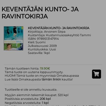
KEVENTÄJÄN KUNTO- JA
RAVINTOKIRJA
KEVENTÄJÄN KUNTO- JA RAVINTOKIRJA
Kirjoittaja: Arvonen Sirpa
Kustantaja: Kustannusosakeyhtiö Tammi
ISBN: 9789513147914
Kieli: Suomi
Julkaisuvuosi: 2009
Kuntoluokka: Uusi
Saatavilla: 1kpl
Tämän tuotteen hinta:
19.90€
Tämä tuote on uutena loppuunmyyty.
HUOM! Tämä tuote on myynnissä Omakaupassa
Lue lisää Omakaupasta
tämän linkin
kautta!
Tuotteelle ei ole annettu kuvausta.
Myyjän aiemmin tekemät kaupat: 320 kpl
Positiivisia arvosteluita:
206 kpl
Negatiivisia arvosteluita:
1 kpl