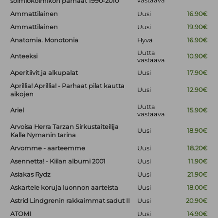
vastaava
solmiokolmikon parhaat 1990-2010
Ammattilainen
Uusi
16.90€
Ammattilainen
Uusi
19.90€
Anatomia. Monotonia
Hyvä
16.90€
Uutta
Anteeksi
10.90€
vastaava
Aperitiivit ja alkupalat
Uusi
17.90€
Aprillia! Aprillia! - Parhaat pilat kautta
Uusi
12.90€
aikojen
Uutta
Ariel
15.90€
vastaava
Arvoisa Herra Tarzan Sirkustaiteilija
Uusi
18.90€
Kalle Nymanin tarina
Arvomme - aarteemme
Uusi
18.20€
Asennetta! - Kiilan albumi 2001
Uusi
11.90€
Asiakas Rydz
Uusi
21.90€
Askartele koruja luonnon aarteista
Uusi
18.00€
Astrid Lindgrenin rakkaimmat sadut II
Uusi
20.90€
ATOMI
Uusi
14.90€