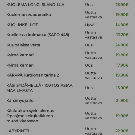
KUOLEMA LONG ISLANDILLA
Uusi
23.90€
Uutta
Kuoleman vuodenaika
19.90€
vastaava
KUOLINKELLOT
Hyvä
14.90€
Uutta
Kuolleessa kulmassa (SAPO 448)
13.20€
vastaava
Kuubalaista verta
Uusi
24.90€
Uutta
Kylmä kamari
19.80€
vastaava
Kylmä kamari
Uusi
17.90€
Uutta
KÄRPPÄ: Katrionan tarina 2
19.90€
vastaava
KÄSI SYDÄMELLÄ - 100 TOSIASIAA
Uusi
15.90€
MAAILMASTA
Uutta
Kärsimys ja ilo
21.90€
vastaava
Käsilaukun syvin olemus -
Uutta
Opas(meikein)kaikkeen
19.90€
vastaava
muodikkaaseen
Uutta
LABYRINTTI
22.90€
vastaava