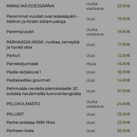
Uutta
PARAS IKÄ EDESSÄPÄIN
33.90€
vastaava
Paremmat vuodet ovat edessäpäin -
Uusi
19.90€
Helmin ja Kirstin lottamuistoja
Uutta
Parempi polvi
19.90€
vastaava
PARHAASSA IÄSSÄ : ruokaa, terveyttä
Uusi
17.90€
ja hyvää oloa
Parturi
Uusi
12.00€
Parvekejumalat
Hyvä
14.90€
Pasila-sarjakuva 1
Uusi
16.90€
Pastakastike gourmet
Uusi
14.90€
Pehmoisia neuleita pienokaiselle: 20
Uusi
37.90€
suloista neulemallia luonnonlangoista
Uutta
PELON ILMASTO
24.90€
vastaava
PELURIT
Uusi
25.90€
Perhe sodassa 1939-1944
Uusi
22.90€
Perheen koira
Uusi
35.90€