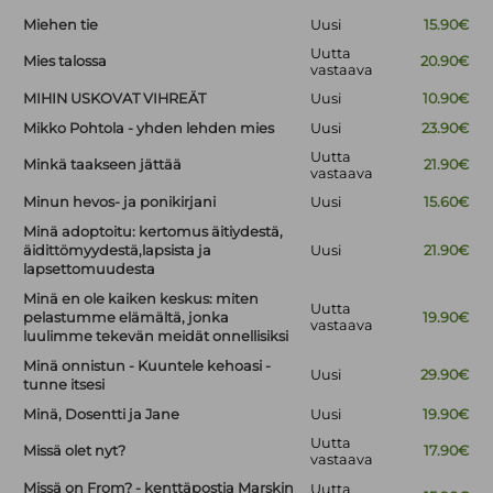
Miehen tie
Uusi
15.90€
Uutta
Mies talossa
20.90€
vastaava
MIHIN USKOVAT VIHREÄT
Uusi
10.90€
Mikko Pohtola - yhden lehden mies
Uusi
23.90€
Uutta
Minkä taakseen jättää
21.90€
vastaava
Minun hevos- ja ponikirjani
Uusi
15.60€
Minä adoptoitu: kertomus äitiydestä,
äidittömyydestä,lapsista ja
Uusi
21.90€
lapsettomuudesta
Minä en ole kaiken keskus: miten
Uutta
pelastumme elämältä, jonka
19.90€
vastaava
luulimme tekevän meidät onnellisiksi
Minä onnistun - Kuuntele kehoasi -
Uusi
29.90€
tunne itsesi
Minä, Dosentti ja Jane
Uusi
19.90€
Uutta
Missä olet nyt?
17.90€
vastaava
Missä on From? - kenttäpostia Marskin
Uutta