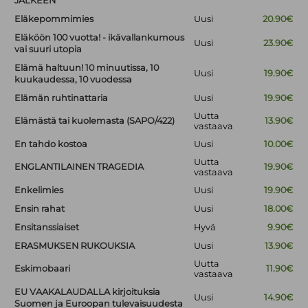
JÄLKEEN
Eläkepommimies
Uusi
20.90€
Eläköön 100 vuotta! - ikävallankumous
Uusi
23.90€
vai suuri utopia
Elämä haltuun! 10 minuutissa, 10
Uusi
19.90€
kuukaudessa, 10 vuodessa
Elämän ruhtinattaria
Uusi
19.90€
Uutta
Elämästä tai kuolemasta (SAPO/422)
13.90€
vastaava
En tahdo kostoa
Uusi
10.00€
Uutta
ENGLANTILAINEN TRAGEDIA
19.90€
vastaava
Enkelimies
Uusi
19.90€
Ensin rahat
Uusi
18.00€
Ensitanssiaiset
Hyvä
9.90€
ERASMUKSEN RUKOUKSIA
Uusi
13.90€
Uutta
Eskimobaari
11.90€
vastaava
EU VAAKALAUDALLA kirjoituksia
Uusi
14.90€
Suomen ja Euroopan tulevaisuudesta