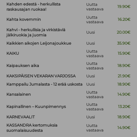
Kahden edestä - herkullista
Uutta
19.90€
vastaava
raskausajan ruokaa!
Uutta
Kahta kovemmin
16.20€
vastaava
Kahvi - herkullisia ja virkistäviä
Uusi
20.00€
jälkiruokia ja juomia
Kaikkien aikojen Leijonajoukkue
Uusi
35.90€
Uutta
KAIKU
15.90€
vastaava
Uutta
Kaipauksen aika
18.90€
vastaava
KAKSIPÄISEN VEKARAN VARJOSSA
Uusi
21.90€
Kamppailu Jumalasta - 12 erää uskosta
Uusi
18.90€
Uutta
Kansalainen
14.90€
vastaava
Uutta
Kapinallinen – Kuunpimennys
13.20€
vastaava
KARNEVAALIT
Uusi
18.90€
KASSANDRA kertomuksia
Uutta
14.90€
vastaava
suomalaisuudesta