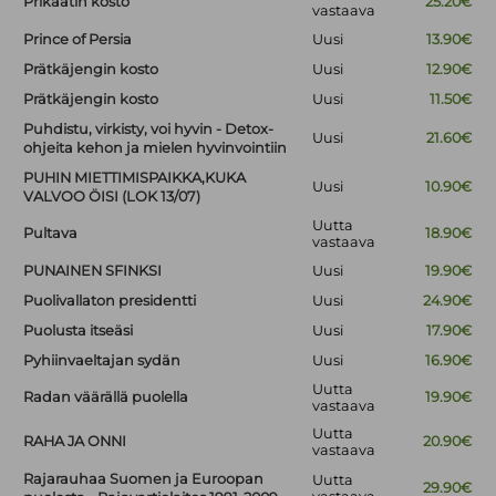
Prikaatin kosto
25.20€
vastaava
Prince of Persia
Uusi
13.90€
Prätkäjengin kosto
Uusi
12.90€
Prätkäjengin kosto
Uusi
11.50€
Puhdistu, virkisty, voi hyvin - Detox-
Uusi
21.60€
ohjeita kehon ja mielen hyvinvointiin
PUHIN MIETTIMISPAIKKA,KUKA
Uusi
10.90€
VALVOO ÖISI (LOK 13/07)
Uutta
Pultava
18.90€
vastaava
PUNAINEN SFINKSI
Uusi
19.90€
Puolivallaton presidentti
Uusi
24.90€
Puolusta itseäsi
Uusi
17.90€
Pyhiinvaeltajan sydän
Uusi
16.90€
Uutta
Radan väärällä puolella
19.90€
vastaava
Uutta
RAHA JA ONNI
20.90€
vastaava
Rajarauhaa Suomen ja Euroopan
Uutta
29.90€