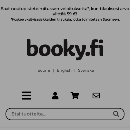
Siirry pääsisältöön
Saat noutopistetoimituksen veloituksetta*, kun tilauksesi arvo
ylittää 59 €!
*Koskee yksityisasiakkaiden tilauksia, jotka toimitetaan Suomeen.
Suomi
English
Svenska
|
|