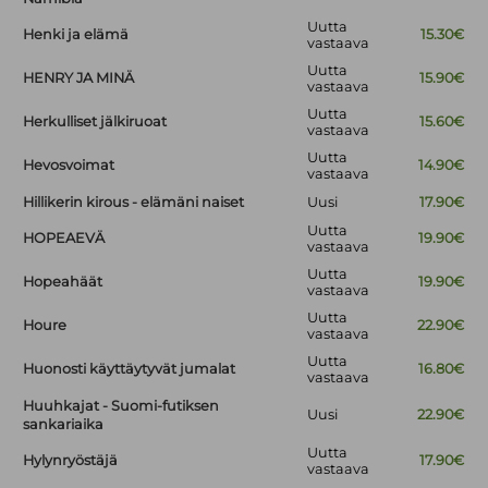
Uutta
Henki ja elämä
15.30€
vastaava
Uutta
HENRY JA MINÄ
15.90€
vastaava
Uutta
Herkulliset jälkiruoat
15.60€
vastaava
Uutta
Hevosvoimat
14.90€
vastaava
Hillikerin kirous - elämäni naiset
Uusi
17.90€
Uutta
HOPEAEVÄ
19.90€
vastaava
Uutta
Hopeahäät
19.90€
vastaava
Uutta
Houre
22.90€
vastaava
Uutta
Huonosti käyttäytyvät jumalat
16.80€
vastaava
Huuhkajat - Suomi-futiksen
Uusi
22.90€
sankariaika
Uutta
Hylynryöstäjä
17.90€
vastaava