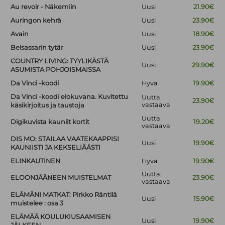
Au revoir - Näkemiin
Uusi
21.90€
Auringon kehrä
Uusi
23.90€
Avain
Uusi
18.90€
Belsassarin tytär
Uusi
23.90€
COUNTRY LIVING: TYYLIKÄSTÄ
Uusi
29.90€
ASUMISTA POHJOISMAISSA
Da Vinci -koodi
Hyvä
19.90€
Da Vinci -koodi elokuvana. Kuvitettu
Uutta
23.90€
vastaava
käsikirjoitus ja taustoja
Uutta
Digikuvista kauniit kortit
19.20€
vastaava
DIS MO: STAILAA VAATEKAAPPISI
Uusi
19.90€
KAUNIISTI JA KEKSELIÄÄSTI
ELINKAUTINEN
Hyvä
19.90€
Uutta
ELOONJÄÄNEEN MUISTELMAT
23.90€
vastaava
ELÄMÄNI MATKAT: Pirkko Räntilä
Uusi
15.90€
muistelee : osa 3
ELÄMÄÄ KOULUKIUSAAMISEN
Uusi
19.90€