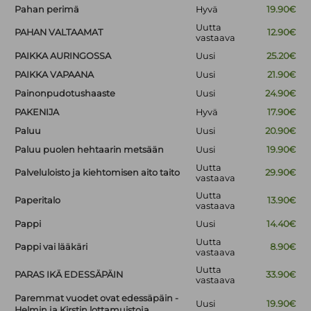
Pahan perimä
Hyvä
19.90€
Uutta
PAHAN VALTAAMAT
12.90€
vastaava
PAIKKA AURINGOSSA
Uusi
25.20€
PAIKKA VAPAANA
Uusi
21.90€
Painonpudotushaaste
Uusi
24.90€
PAKENIJA
Hyvä
17.90€
Paluu
Uusi
20.90€
Paluu puolen hehtaarin metsään
Uusi
19.90€
Uutta
Palveluloisto ja kiehtomisen aito taito
29.90€
vastaava
Uutta
Paperitalo
13.90€
vastaava
Pappi
Uusi
14.40€
Uutta
Pappi vai lääkäri
8.90€
vastaava
Uutta
PARAS IKÄ EDESSÄPÄIN
33.90€
vastaava
Paremmat vuodet ovat edessäpäin -
Uusi
19.90€
Helmin ja Kirstin lottamuistoja