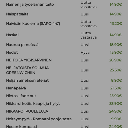
Uutta
Nainen ja työelämän taito
14.90€
vastaava
Naispatsaita
Uusi
14.90€
Uutta
Naivistin kuolema (SAPO 447)
13.20€
vastaava
Uutta
Naskali
14.90€
vastaava
Naurua pimeässä
Uusi
18.90€
Nedut
Hyvä
15.90€
NEITO JA YKSISARVINEN
Uusi
26.90€
NELJÄTOISTA SOLMUA
Uusi
25.50€
GREENWICHIIN
Neljän aineksen ateriat
Uusi
8.90€
Nenäpäivä
Uusi
21.50€
Nietos - fade out
Uusi
15.90€
Nikkaroi kotiisi kaapit ja hyllyt
Uusi
33.90€
NIKKAROI PUULELUJA
Uusi
24.90€
Noitaympyrä - Romaani pohjoisesta
Uusi
9.90€
Nooan kompassi
Uusi
24.90€