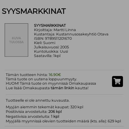
SYYSMARKKINAT
SYYSMARKKINAT
Kirjoittaja: Martti Linna
Kustantaja: Kustannusosakeyhtiö Otava
ISBN: 9789511201670
Kieli: Suomi
Julkaisuvuosi: 2005
Kuntoluokka: Uusi
Saatavilla: 1kpl
Tämän tuotteen hinta:
16.90€
Tämä tuote on uutena loppuunmyyty.
HUOM! Tämä tuote on myynnissä Omakaupassa
Lue lisää Omakaupasta
tämän linkin
kautta!
Tuotteelle ei ole annettu kuvausta.
Myyjän aiemmin tekemät kaupat: 320 kpl
Positiivisia arvosteluita:
206 kpl
Negatiivisia arvosteluita:
1 kpl
Myyjällä myynnissä olevien tuotteiden määrä (kts. alla): 629 kpl