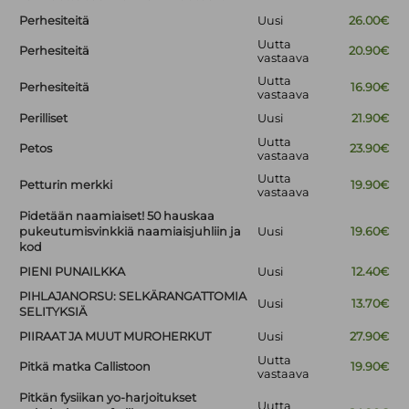
Perhesiteitä
Uusi
26.00€
Uutta
Perhesiteitä
20.90€
vastaava
Uutta
Perhesiteitä
16.90€
vastaava
Perilliset
Uusi
21.90€
Uutta
Petos
23.90€
vastaava
Uutta
Petturin merkki
19.90€
vastaava
Pidetään naamiaiset! 50 hauskaa
pukeutumisvinkkiä naamiaisjuhliin ja
Uusi
19.60€
kod
PIENI PUNAILKKA
Uusi
12.40€
PIHLAJANORSU: SELKÄRANGATTOMIA
Uusi
13.70€
SELITYKSIÄ
PIIRAAT JA MUUT MUROHERKUT
Uusi
27.90€
Uutta
Pitkä matka Callistoon
19.90€
vastaava
Pitkän fysiikan yo-harjoitukset
Uutta