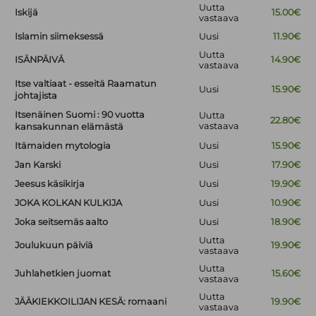
Uutta
Iskijä
15.00€
vastaava
Islamin siimeksessä
Uusi
11.90€
Uutta
ISÄNPÄIVÄ
14.90€
vastaava
Itse valtiaat - esseitä Raamatun
Uusi
15.90€
johtajista
Itsenäinen Suomi : 90 vuotta
Uutta
22.80€
vastaava
kansakunnan elämästä
Itämaiden mytologia
Uusi
15.90€
Jan Karski
Uusi
17.90€
Jeesus käsikirja
Uusi
19.90€
JOKA KOLKAN KULKIJA
Uusi
10.90€
Joka seitsemäs aalto
Uusi
18.90€
Uutta
Joulukuun päiviä
19.90€
vastaava
Uutta
Juhlahetkien juomat
15.60€
vastaava
Uutta
JÄÄKIEKKOILIJAN KESÄ: romaani
19.90€
vastaava