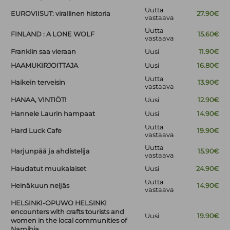
Uutta
EUROVIISUT: virallinen historia
27.90€
vastaava
Uutta
FINLAND : A LONE WOLF
15.60€
vastaava
Franklin saa vieraan
Uusi
11.90€
HAAMUKIRJOITTAJA
Uusi
16.80€
Uutta
Haikein terveisin
13.90€
vastaava
HANAA, VINTIÖT!
Uusi
12.90€
Hannele Laurin hampaat
Uusi
14.90€
Uutta
Hard Luck Cafe
19.90€
vastaava
Uutta
Harjunpää ja ahdistelija
15.90€
vastaava
Haudatut muukalaiset
Uusi
24.90€
Uutta
Heinäkuun neljäs
14.90€
vastaava
HELSINKI-OPUWO HELSINKI
encounters with crafts tourists and
Uusi
19.90€
women in the local communities of
Namibia