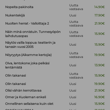
Uutta
Nopeita pakinoita
14.90€
vastaava
Nukentekijä
Uusi
17.90€
Uutta
Nuolten herrat - Valloittaja 2
21.90€
vastaava
Näin minä onnistuin. Tunnesyöpön
Uutta
15.90€
vastaava
laihdutusopas
Näytös vailla loppua: teatterin ja
Uusi
15.90€
tanssin vuosi 2005
Uutta
Nöyryytys (Aikamme kertojia)
19.90€
vastaava
Oiva, lentokone joka pelkäsi
Uusi
13.90€
lentämistä
Uutta
Olin takanasi
15.90€
vastaava
Olin takanasi
Uusi
19.90€
Olisi vähän kerrottavaa
Uusi
21.90€
Omer ja Kuoleman enkeli
Uusi
16.90€
Onnellinen sellaisena kuin olet
Uusi
15.90€