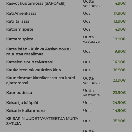
Uutta
Kasvot kuutamossa (SAPO/439)
14.90€
vastaava
Kati Amerikassa
Uusi
17.90€
Kati Italiassa
Uusi
13.90€
Katoamispiste
Uusi
14.90€
Uutta
Katoamispiste
18.90€
vastaava
Katse itään - Kuinka Aasian nousu
Uusi
19.90€
muuttaa maailmaa
Katselen sinun taivastasi
Uusi
14.90€
Kaukaisten rakkauksien kirja
Uusi
18.50€
Kauneimmat klassikot : sisusta kotisi
Uutta
23.90€
vastaava
ajattomasti
Uutta
Kauneudesta
23.90€
vastaava
Keisari ja kääpiöt
Uusi
24.90€
Keisarin kullanmuru
Uusi
14.90€
KEISARIN UUDET VAATTEET JA MUITA
Uusi
15.90€
SATUJA
Uutta