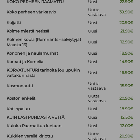
KOKO PERHEEN RAAMATTU
Uusi
22.90€
Uutta
Koko perheen värikasvio
39.90€
vastaava
Koljatti
Uusi
20.90€
Kolme miestä netissä
Uusi
21.90€
Kolmen kopla (Remnants - selviytyjät
Uusi
12.90€
Maasta 13)
Kononen ja naulamurhat
Uusi
18.90€
Konrad ja Kornelia
Uusi
14.90€
KORVATUNTURI tarinoita joulupukin
Uusi
16.90€
valtakunnasta
Uutta
Kosmonautti
15.90€
vastaava
Uutta
Koston enkelit
20.90€
vastaava
Kotiinpaluu
Uusi
18.90€
KUIN LASI PUHDASTA VETTÄ
Uusi
12.50€
Kuinka Raamattua luetaan
Uusi
12.00€
Uutta
Kukkien verellä kirjottu
20.90€
vastaava