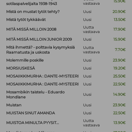
15.90€
vastaava
sotilaspalvelijalta 1938-1943
Mistä on mustat tytöt tehty?
Uusi
20.90€
Mistä tytöt tykkäävät
Uusi
13.50€
Uutta
MITÄ MISSÄ MILLOIN 2008
17.90€
vastaava
MITÄ MISSÄ MILLOIN JUNIOR 2009
Uusi
15.90€
Mitä ihmettä? - polttavia kysymyksiä
Uutta
7.70€
vastaava
Raamatusta ja uskosta
Molemmille poskille
Uusi
23.90€
MORSIUSKESÄ
Uusi
19.20€
MOSAIIKKIMURHA : DANTE-MYSTEERI
Uusi
25.50€
MOSAIIKKIMURHA : DANTE-MYSTEERI
Uusi
22.50€
Mosambikin taistelu - Eduardo
Uusi
14.90€
Mondlane
Muistan
Uusi
23.90€
MUISTAN SINUT AMANDA
Uusi
22.50€
Uutta
MUISTOA MINULTA PYYSIT...
13.90€
vastaava