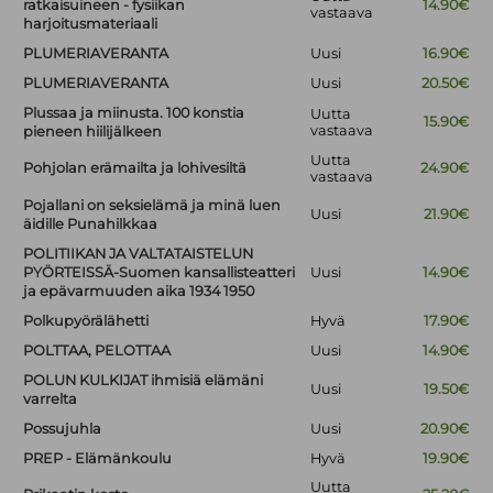
ratkaisuineen - fysiikan
14.90€
vastaava
harjoitusmateriaali
PLUMERIAVERANTA
Uusi
16.90€
PLUMERIAVERANTA
Uusi
20.50€
Plussaa ja miinusta. 100 konstia
Uutta
15.90€
vastaava
pieneen hiilijälkeen
Uutta
Pohjolan erämailta ja lohivesiltä
24.90€
vastaava
Pojallani on seksielämä ja minä luen
Uusi
21.90€
äidille Punahilkkaa
POLITIIKAN JA VALTATAISTELUN
PYÖRTEISSÄ-Suomen kansallisteatteri
Uusi
14.90€
ja epävarmuuden aika 1934 1950
Polkupyörälähetti
Hyvä
17.90€
POLTTAA, PELOTTAA
Uusi
14.90€
POLUN KULKIJAT ihmisiä elämäni
Uusi
19.50€
varrelta
Possujuhla
Uusi
20.90€
PREP - Elämänkoulu
Hyvä
19.90€
Uutta