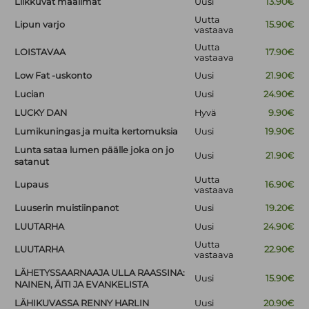
Liikkuvat maailmat
Uusi
13.90€
Uutta
Lipun varjo
15.90€
vastaava
Uutta
LOISTAVAA
17.90€
vastaava
Low Fat -uskonto
Uusi
21.90€
Lucian
Uusi
24.90€
LUCKY DAN
Hyvä
9.90€
Lumikuningas ja muita kertomuksia
Uusi
19.90€
Lunta sataa lumen päälle joka on jo
Uusi
21.90€
satanut
Uutta
Lupaus
16.90€
vastaava
Luuserin muistiinpanot
Uusi
19.20€
LUUTARHA
Uusi
24.90€
Uutta
LUUTARHA
22.90€
vastaava
LÄHETYSSAARNAAJA ULLA RAASSINA:
Uusi
15.90€
NAINEN, ÄITI JA EVANKELISTA
LÄHIKUVASSA RENNY HARLIN
Uusi
20.90€