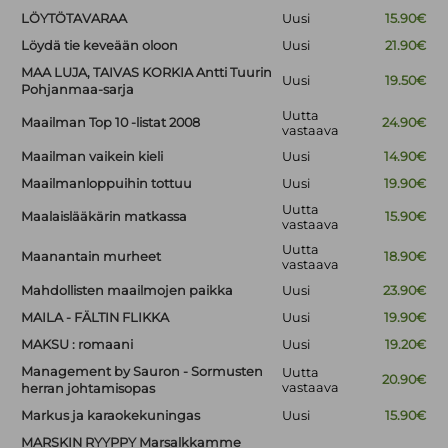
LÖYTÖTAVARAA
Uusi
15.90€
Löydä tie keveään oloon
Uusi
21.90€
MAA LUJA, TAIVAS KORKIA Antti Tuurin
Uusi
19.50€
Pohjanmaa-sarja
Uutta
Maailman Top 10 -listat 2008
24.90€
vastaava
Maailman vaikein kieli
Uusi
14.90€
Maailmanloppuihin tottuu
Uusi
19.90€
Uutta
Maalaislääkärin matkassa
15.90€
vastaava
Uutta
Maanantain murheet
18.90€
vastaava
Mahdollisten maailmojen paikka
Uusi
23.90€
MAILA - FÄLTIN FLIKKA
Uusi
19.90€
MAKSU : romaani
Uusi
19.20€
Management by Sauron - Sormusten
Uutta
20.90€
vastaava
herran johtamisopas
Markus ja karaokekuningas
Uusi
15.90€
MARSKIN RYYPPY Marsalkkamme