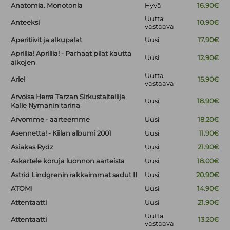
Anatomia. Monotonia
Hyvä
16.90€
Uutta
Anteeksi
10.90€
vastaava
Aperitiivit ja alkupalat
Uusi
17.90€
Aprillia! Aprillia! - Parhaat pilat kautta
Uusi
12.90€
aikojen
Uutta
Ariel
15.90€
vastaava
Arvoisa Herra Tarzan Sirkustaiteilija
Uusi
18.90€
Kalle Nymanin tarina
Arvomme - aarteemme
Uusi
18.20€
Asennetta! - Kiilan albumi 2001
Uusi
11.90€
Asiakas Rydz
Uusi
21.90€
Askartele koruja luonnon aarteista
Uusi
18.00€
Astrid Lindgrenin rakkaimmat sadut II
Uusi
20.90€
ATOMI
Uusi
14.90€
Attentaatti
Uusi
21.90€
Uutta
Attentaatti
13.20€
vastaava