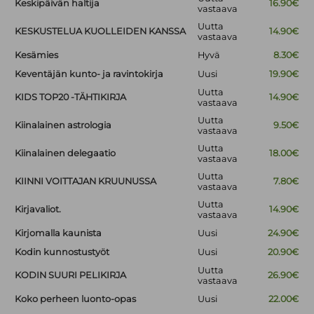
Keskipäivän haltija
16.90€
vastaava
Uutta
KESKUSTELUA KUOLLEIDEN KANSSA
14.90€
vastaava
Kesämies
Hyvä
8.30€
Keventäjän kunto- ja ravintokirja
Uusi
19.90€
Uutta
KIDS TOP20 -TÄHTIKIRJA
14.90€
vastaava
Uutta
Kiinalainen astrologia
9.50€
vastaava
Uutta
Kiinalainen delegaatio
18.00€
vastaava
Uutta
KIINNI VOITTAJAN KRUUNUSSA
7.80€
vastaava
Uutta
Kirjavaliot.
14.90€
vastaava
Kirjomalla kaunista
Uusi
24.90€
Kodin kunnostustyöt
Uusi
20.90€
Uutta
KODIN SUURI PELIKIRJA
26.90€
vastaava
Koko perheen luonto-opas
Uusi
22.00€