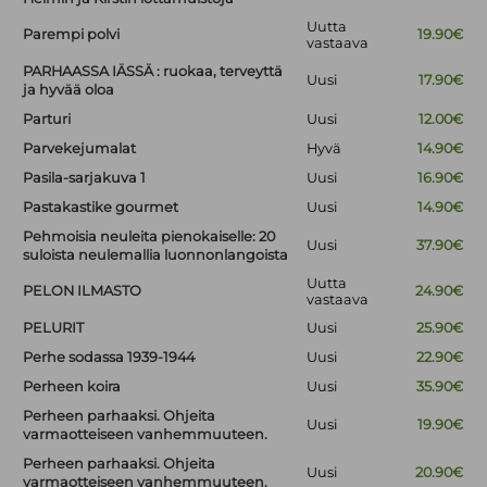
Uutta
Parempi polvi
19.90€
vastaava
PARHAASSA IÄSSÄ : ruokaa, terveyttä
Uusi
17.90€
ja hyvää oloa
Parturi
Uusi
12.00€
Parvekejumalat
Hyvä
14.90€
Pasila-sarjakuva 1
Uusi
16.90€
Pastakastike gourmet
Uusi
14.90€
Pehmoisia neuleita pienokaiselle: 20
Uusi
37.90€
suloista neulemallia luonnonlangoista
Uutta
PELON ILMASTO
24.90€
vastaava
PELURIT
Uusi
25.90€
Perhe sodassa 1939-1944
Uusi
22.90€
Perheen koira
Uusi
35.90€
Perheen parhaaksi. Ohjeita
Uusi
19.90€
varmaotteiseen vanhemmuuteen.
Perheen parhaaksi. Ohjeita
Uusi
20.90€
varmaotteiseen vanhemmuuteen.