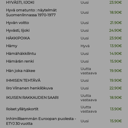
HYVÄSTI, IIJOKI
Uusi
23.90€
Hyvä omatunto : näytelmät
Uusi
18.90€
Suomenlinnassa 1970-1977
Hyvän voitto
Uusi
21.90€
Hyvästi, Iijoki
Uusi
24.90€
HÄKKIPOIKA
Uusi
23.90€
Hämy
Hyvä
13.90€
Hämähäkkilintu
Uusi
14.90€
Hämärän renki
Uusi
15.90€
Uutta
Hän joka näkee
19.90€
vastaava
IHMISEN TEHTÄVÄ
Uusi
19.90€
Iiro Viinanen henkilökuva
Uusi
22.90€
Uutta
IKUISEN RAKKAUDEN SAARI
18.90€
vastaava
Uutta
Iloiset yllätyskortit
13.90€
vastaava
Inhimillisemmän Euroopan puolesta -
Uusi
15.90€
ETYJ 30 vuotta