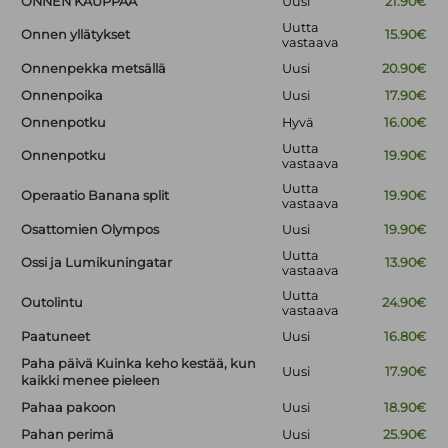
ONNEN KAUPPAA
Uusi
21.90€
Uutta
Onnen yllätykset
15.90€
vastaava
Onnenpekka metsällä
Uusi
20.90€
Onnenpoika
Uusi
17.90€
Onnenpotku
Hyvä
16.00€
Uutta
Onnenpotku
19.90€
vastaava
Uutta
Operaatio Banana split
19.90€
vastaava
Osattomien Olympos
Uusi
19.90€
Uutta
Ossi ja Lumikuningatar
13.90€
vastaava
Uutta
Outolintu
24.90€
vastaava
Paatuneet
Uusi
16.80€
Paha päivä Kuinka keho kestää, kun
Uusi
17.90€
kaikki menee pieleen
Pahaa pakoon
Uusi
18.90€
Pahan perimä
Uusi
25.90€