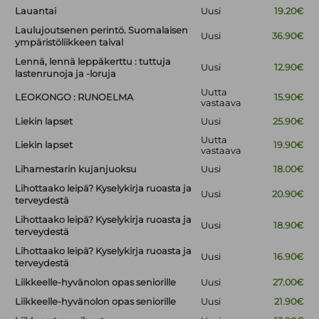
Lauantai
Uusi
19.20€
Laulujoutsenen perintö. Suomalaisen
Uusi
36.90€
ympäristöliikkeen taival
Lennä, lennä leppäkerttu : tuttuja
Uusi
12.90€
lastenrunoja ja -loruja
Uutta
LEOKONGO : RUNOELMA
15.90€
vastaava
Liekin lapset
Uusi
25.90€
Uutta
Liekin lapset
19.90€
vastaava
Lihamestarin kujanjuoksu
Uusi
18.00€
Lihottaako leipä? Kyselykirja ruoasta ja
Uusi
20.90€
terveydestä
Lihottaako leipä? Kyselykirja ruoasta ja
Uusi
18.90€
terveydestä
Lihottaako leipä? Kyselykirja ruoasta ja
Uusi
16.90€
terveydestä
Liikkeelle-hyvänolon opas seniorille
Uusi
27.00€
Liikkeelle-hyvänolon opas seniorille
Uusi
21.90€