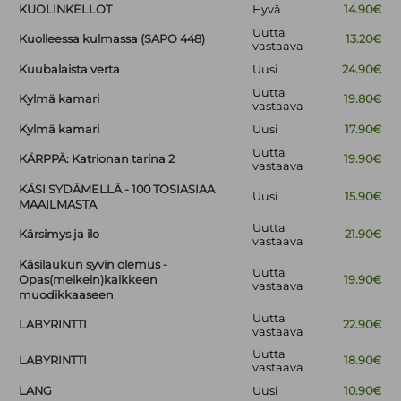
KUOLINKELLOT
Hyvä
14.90€
Uutta
Kuolleessa kulmassa (SAPO 448)
13.20€
vastaava
Kuubalaista verta
Uusi
24.90€
Uutta
Kylmä kamari
19.80€
vastaava
Kylmä kamari
Uusi
17.90€
Uutta
KÄRPPÄ: Katrionan tarina 2
19.90€
vastaava
KÄSI SYDÄMELLÄ - 100 TOSIASIAA
Uusi
15.90€
MAAILMASTA
Uutta
Kärsimys ja ilo
21.90€
vastaava
Käsilaukun syvin olemus -
Uutta
Opas(meikein)kaikkeen
19.90€
vastaava
muodikkaaseen
Uutta
LABYRINTTI
22.90€
vastaava
Uutta
LABYRINTTI
18.90€
vastaava
LANG
Uusi
10.90€