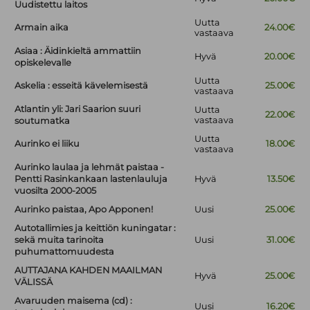
Uudistettu laitos
Uutta
Armain aika
24.00€
vastaava
Asiaa : Äidinkieltä ammattiin
Hyvä
20.00€
opiskelevalle
Uutta
Askelia : esseitä kävelemisestä
25.00€
vastaava
Atlantin yli: Jari Saarion suuri
Uutta
22.00€
vastaava
soutumatka
Uutta
Aurinko ei liiku
18.00€
vastaava
Aurinko laulaa ja lehmät paistaa -
Pentti Rasinkankaan lastenlauluja
Hyvä
13.50€
vuosilta 2000-2005
Aurinko paistaa, Apo Apponen!
Uusi
25.00€
Autotallimies ja keittiön kuningatar :
sekä muita tarinoita
Uusi
31.00€
puhumattomuudesta
AUTTAJANA KAHDEN MAAILMAN
Hyvä
25.00€
VÄLISSÄ
Avaruuden maisema (cd) :
Uusi
16.20€