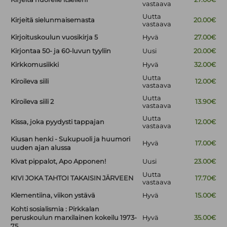
vastaava
Uutta
Kirjeitä sielunmaisemasta
20.00€
vastaava
Kirjoituskoulun vuosikirja 5
Hyvä
27.00€
Kirjontaa 50- ja 60-luvun tyyliin
Uusi
20.00€
Kirkkomusiikki
Hyvä
32.00€
Uutta
Kiroileva siili
12.00€
vastaava
Uutta
Kiroileva siili 2
13.90€
vastaava
Uutta
Kissa, joka pyydysti tappajan
12.00€
vastaava
Kiusan henki - Sukupuoli ja huumori
Hyvä
17.00€
uuden ajan alussa
Kivat pippalot, Apo Apponen!
Uusi
23.00€
Uutta
KIVI JOKA TAHTOI TAKAISIN JÄRVEEN
17.70€
vastaava
Klementiina, viikon ystävä
Hyvä
15.00€
Kohti sosialismia : Pirkkalan
peruskoulun marxilainen kokeilu 1973-
Hyvä
35.00€
75