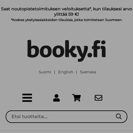
Siirry pääsisältöön
Saat noutopistetoimituksen veloituksetta*, kun tilauksesi arvo
ylittää 59 €!
*Koskee yksityisasiakkaiden tilauksia, jotka toimitetaan Suomeen.
Suomi
English
Svenska
|
|