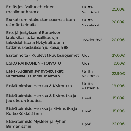
Entäs jos…Vaihtoehtoinen
Uutta
25.00€
vastaava
maailmanhistoria
Erakot : omintakeisten suomalaisten
Uutta
26.60€
vastaava
elämäntarinoita
Erot järjestykseen! Eurovision
laulukilpailu, kansallisuus ja
Tyydyttävä
20.00€
televisiohistoria Nykykulttuurin
tutkimuskeskuksen julkaisuja 88
Erätarinoita - Kuulevat kuulosuojaimet
Uusi
27.00€
ESKO RAHKONEN - TOIVOTUT
Uusi
9.00€
Etelä-Sudanin synnytystuskat :
Uutta
22.90€
vastaava
valtataistelu tuhosi unelman
Uutta
Etsivätoimisto Henkka & Kivimutka
19.00€
vastaava
Etsivätoimisto Henkka & Kivimutka ja
Hyvä
15.00€
joulukuun kuudes
Etsivätoimisto Henkka ja Kivimutka ja
Hyvä
15.00€
Kurko Kökköläinen
Etsivätoimisto Mysteeri ja Pyhän
Hyvä
22.00€
Birman safiiri