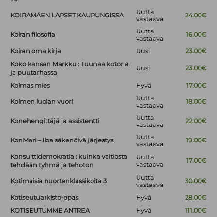
Uutta
KOIRAMÄEN LAPSET KAUPUNGISSA
24.00€
vastaava
Uutta
Koiran filosofia
16.00€
vastaava
Koiran oma kirja
Uusi
23.00€
Koko kansan Markku : Tuunaa kotona
Uusi
23.00€
ja puutarhassa
Kolmas mies
Hyvä
17.00€
Uutta
Kolmen luolan vuori
18.00€
vastaava
Uutta
Konehengittäjä ja assistentti
22.00€
vastaava
Uutta
KonMari – Iloa säkenöivä järjestys
19.00€
vastaava
Konsulttidemokratia : kuinka valtiosta
Uutta
17.00€
vastaava
tehdään tyhmä ja tehoton
Uutta
Kotimaisia nuortenklassikoita 3
30.00€
vastaava
Kotiseutuarkisto-opas
Hyvä
28.00€
KOTISEUTUMME ANTREA
Hyvä
111.00€