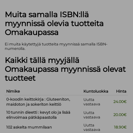
Muita samalla ISBN:llä
myynnissä olevia tuotteita
Omakaupassa
Ei muita käytettyjä tuotteita myynnissä samalla ISBN-
numerolla.
Kaikki tällä myyjällä
Omakaupassa myynnissä olevat
tuotteet
Nimike
Kuntoluokka
Hinta
0-koodin keittokirja : Gluteeniton,
Uutta
24.00€
vastaava
maidoton ja sokeriton keittiö
10 tunnin dieetti : kevyt olo ja lisää
Uutta
20.00€
vastaava
elinvoimaa pätkäpaastolla
Uutta
102 askelta mummilaan
18.90€
vastaava