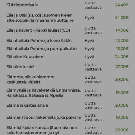
Uutta
Ei äitimateriaalia
24.40€
vastaava
Eila ja Ossi (sis. cd) : suomen kielen
Hyvä
44.00€
alkeisoppikirja maahanmuuttajille
Uutta
Ella ja kaverit - Kaikki laulaa! (CD)
14.00€
vastaava
Eläinhoitola Pehmo ja kiero Rakki
Hyvä
12.00€
Eläinhoitola Pehmo ja pumpulirutto
Hyvä
13.00€
Eläköön Kuusniemi
Hyvä
24.00€
Uutta
Eläköön leikki!
27.00€
vastaava
Elämme, siis kuolemme:
Uutta
20.00€
vastaava
keskustelukirjeitä
Elämyksiä ja kävelyretkiä Englannissa,
Uutta
19.00€
vastaava
Ranskassa, Italiassa ja Alpeilla
Uutta
Elämä rakastaa sinua
20.00€
vastaava
Uutta
Elämäni vuosi : tekemistä joka päivälle
18.00€
vastaava
Elämää koiran kanssa (Suomalainen
Uutta
25.00€
vastaava
koiraharrastus ennen ja nyt