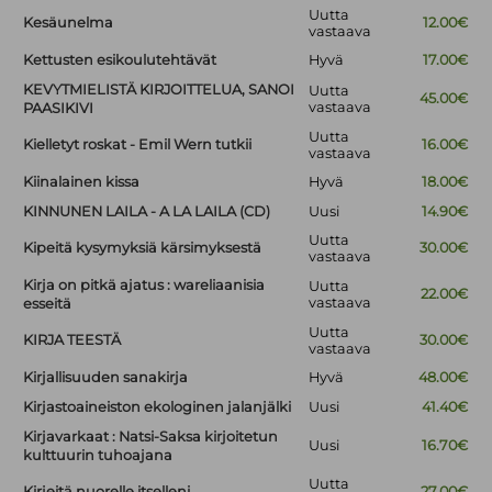
Uutta
Kesäunelma
12.00€
vastaava
Kettusten esikoulutehtävät
Hyvä
17.00€
KEVYTMIELISTÄ KIRJOITTELUA, SANOI
Uutta
45.00€
vastaava
PAASIKIVI
Uutta
Kielletyt roskat - Emil Wern tutkii
16.00€
vastaava
Kiinalainen kissa
Hyvä
18.00€
KINNUNEN LAILA - A LA LAILA (CD)
Uusi
14.90€
Uutta
Kipeitä kysymyksiä kärsimyksestä
30.00€
vastaava
Kirja on pitkä ajatus : wareliaanisia
Uutta
22.00€
vastaava
esseitä
Uutta
KIRJA TEESTÄ
30.00€
vastaava
Kirjallisuuden sanakirja
Hyvä
48.00€
Kirjastoaineiston ekologinen jalanjälki
Uusi
41.40€
Kirjavarkaat : Natsi-Saksa kirjoitetun
Uusi
16.70€
kulttuurin tuhoajana
Uutta
Kirjeitä nuorelle itselleni
27.00€