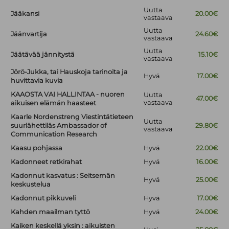
Uutta
Jääkansi
20.00€
vastaava
Uutta
Jäänvartija
24.60€
vastaava
Uutta
Jäätävää jännitystä
15.10€
vastaava
Jörö-Jukka, tai Hauskoja tarinoita ja
Hyvä
17.00€
huvittavia kuvia
KAAOSTA VAI HALLINTAA - nuoren
Uutta
47.00€
vastaava
aikuisen elämän haasteet
Kaarle Nordenstreng Viestintätieteen
Uutta
suurlähettiläs Ambassador of
29.80€
vastaava
Communication Research
Kaasu pohjassa
Hyvä
22.00€
Kadonneet retkirahat
Hyvä
16.00€
Kadonnut kasvatus : Seitsemän
Hyvä
25.00€
keskustelua
Kadonnut pikkuveli
Hyvä
17.00€
Kahden maailman tyttö
Hyvä
24.00€
Kaiken keskellä yksin : aikuisten