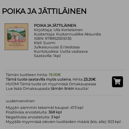
POIKA JA JÄTTILÄINEN
POIKA JA JÄTTILÄINEN
Kirjoittaja: Ulla Kortelainen
Kustantaja: Kustannusliike Absurdia
ISBN: 9789525516135
Kieli: Suomi
Julkaisuvuosi: Ei tiedossa
Kuntoluokka: Uutta vastaava
Saatavilla: 1kpl
Tämän tuotteen hinta:
19.00€
Tämä tuote saatavilla myös uutena.
Hinta
23.20€
HUOM! Tämä tuote on myynnissä Omakaupassa
Lue lisää Omakaupasta
tämän linkin
kautta!
uudenveroinen
Myyjän aiemmin tekemät kaupat: 473 kpl
Positiivisia arvosteluita:
368 kpl
Negatiivisia arvosteluita:
3 kpl
Myyjällä myynnissä olevien tuotteiden määrä (kts. alla): 923 kpl