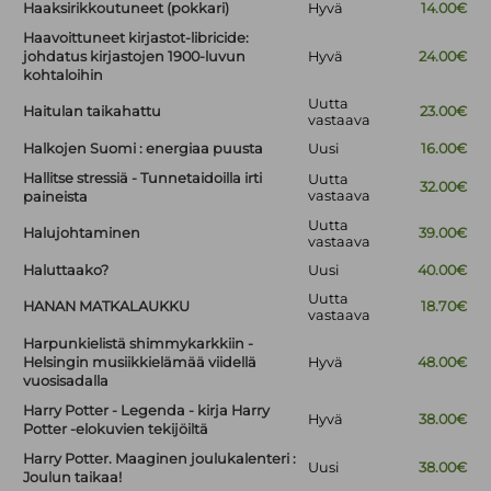
Haaksirikkoutuneet (pokkari)
Hyvä
14.00€
Haavoittuneet kirjastot-libricide:
johdatus kirjastojen 1900-luvun
Hyvä
24.00€
kohtaloihin
Uutta
Haitulan taikahattu
23.00€
vastaava
Halkojen Suomi : energiaa puusta
Uusi
16.00€
Hallitse stressiä - Tunnetaidoilla irti
Uutta
32.00€
vastaava
paineista
Uutta
Halujohtaminen
39.00€
vastaava
Haluttaako?
Uusi
40.00€
Uutta
HANAN MATKALAUKKU
18.70€
vastaava
Harpunkielistä shimmykarkkiin -
Helsingin musiikkielämää viidellä
Hyvä
48.00€
vuosisadalla
Harry Potter - Legenda - kirja Harry
Hyvä
38.00€
Potter -elokuvien tekijöiltä
Harry Potter. Maaginen joulukalenteri :
Uusi
38.00€
Joulun taikaa!