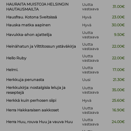
HAURAITA MUISTOJA HELSINGIN
Uutta
31.00€
vastaava
HAUTAUSMAILTA
Hausfrau. Kotona Sveitsissä
Hyvä
23.00€
Hauska matka aapinen
Hyvä
30.00€
Uutta
Havukka-ahon ajattelija
9.50€
vastaava
Uutta
Heinähatun ja Vilttitossun ystäväkirja
22.00€
vastaava
Uutta
Hello Ruby
22.00€
vastaava
Uutta
Helmi.
17.00€
vastaava
Herkkuja perunasta
Uusi
21.30€
Herkkukirja: nostalgisia leluja ja
Uutta
35.00€
vastaava
reseptejä
Herkkä kuin perhosen siipi
Hyvä
25.60€
Uutta
Herra Hakkaraisen aakkoset
16.90€
vastaava
Uutta
Herra Huu, rouva Huu ja vauva Huu
24.00€
vastaava