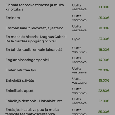
Elämää tehosekoittimessa ja muita
Uutta
19.00€
vastaava
kirjoituksia
Uutta
Eminem
25.00€
vastaava
Uutta
Emman kakut, leivokset ja jäätelöt
30.00€
vastaava
En makalös historia : Magnus Gabriel
Hyvä
23.00€
De la Gardies uppgång och fall
Uutta
En tahdo kuolla, en vain jaksa elää
18.00€
vastaava
Uutta
Englanninspringerspanieli
14.90€
vastaava
Uutta
Eniten vituttaa työ
20.00€
vastaava
Uutta
Enkeleitä päivääsi
15.00€
vastaava
Uutta
Enkelikellolapset
22.80€
vastaava
Uutta
Enkelit ja demonit - Lisävalaistusta
22.00€
vastaava
Entäs jos# Laulava puu ja muita
Uutta
55.00€
vastaava
tarinoita teematyöskentelystä