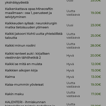
Uusi
25.00€
yksinäisyydestä
Kaikenkattava opas Minecraftin
Uutta
maailmaan : osa 1, perusteet ja
19.00€
vastaava
selviytyminen
Kaikkeuden sylissä : neurokirurgin
Uusi
23.00€
matka tietoisuuden ytimeen
Kaikki jakoon! Kohti uutta yhteisöllistä
Uutta
25.00€
vastaava
taloutta
Uutta
Kaikki minun roolini
28.00€
vastaava
Kaikki ranteet auki : kirjallisen
Hyvä
20.00€
viestinnän tähtihetkiä 2
Kaikki se mitä en muista
Hyvä
12.00€
Kaikkien aikojen kirja
Hyvä
15.00€
Kaima
Hyvä
13.00€
Uutta
Kaisa-mummin yövieraat
19.00€
vastaava
Uutta
Kakin maku
17.00€
vastaava
KALENTERI - ihmiskunnan
Uutta