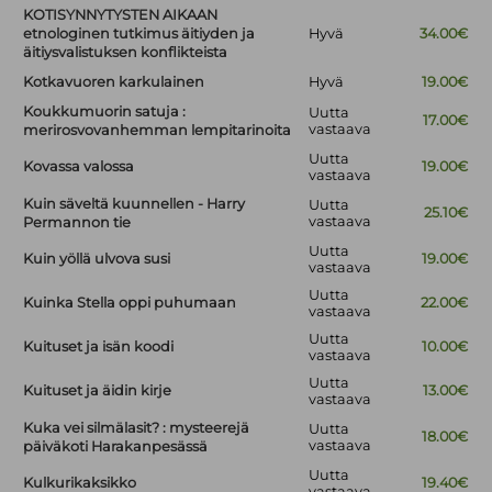
KOTISYNNYTYSTEN AIKAAN
etnologinen tutkimus äitiyden ja
Hyvä
34.00€
äitiysvalistuksen konflikteista
Kotkavuoren karkulainen
Hyvä
19.00€
Koukkumuorin satuja :
Uutta
17.00€
vastaava
merirosvovanhemman lempitarinoita
Uutta
Kovassa valossa
19.00€
vastaava
Kuin säveltä kuunnellen - Harry
Uutta
25.10€
vastaava
Permannon tie
Uutta
Kuin yöllä ulvova susi
19.00€
vastaava
Uutta
Kuinka Stella oppi puhumaan
22.00€
vastaava
Uutta
Kuituset ja isän koodi
10.00€
vastaava
Uutta
Kuituset ja äidin kirje
13.00€
vastaava
Kuka vei silmälasit? : mysteerejä
Uutta
18.00€
vastaava
päiväkoti Harakanpesässä
Uutta
Kulkurikaksikko
19.40€
vastaava