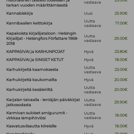
historiallinen taistelu todellisen ja
23.00€
vastaava
tarkan vuoden määrittämisestä
Kannabiskirja
Uusi
25.90€
Uutta
Kannibaalien keittokirja
17.00€
vastaava
Kapakoista kirjailijataloon : Helsingin
Uutta
Kirjailijat - Helsingfors Författare 1968-
29.00€
vastaava
2018
KAPPASIVAI ja KARHUNPOJAT
Hyvä
23.80€
KAPPASIVAI ja SINISET KETUT
Hyvä
18.00€
Uutta
Karhukirjeitä kaamoksesta
23.00€
vastaava
Karhukirjeitä kaukomailta
Hyvä
20.00€
Uutta
Karhukirjeitä kesäleiriltä
20.00€
vastaava
Karjalan taivaalla - lentäjän päiväkirjat
Uutta
29.90€
vastaava
jatkosodasta
Karmivan suloiset amigurumit -
Uutta
18.00€
vastaava
virkkaa lempihirviösi
Kasvatusviisautta kiireisille
Hyvä
18.00€