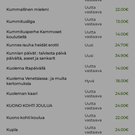
Uutta
Kummallinen mieleni
22.00€
vastaava
Uutta
Kummitusliiga
13.00€
vastaava
Kummitusperhe Kammoset
Uutta
14.00€
vastaava
koulutiellä
Kunnes rauha heidät erotti
Uusi
24.70€
Kunnian päivät : talvisota päivä
Uusi
34.90€
päivältä, aseet ja sankarit
Uutta
Kuolema iltapäivällä
14.00€
vastaava
Kuolema Venetsiassa : ja muita
Hyvä
18.00€
kertomuksia
Uutta
Kuoleman kaari
24.60€
vastaava
Uutta
KUONO KOHTI JOULUA
24.00€
vastaava
Uutta
Kuono kohti koulua
22.00€
vastaava
Uutta
Kupla
24.00€
vastaava