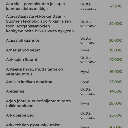
Alta vita - porotalouden ja Lapin
Uutta
47.20€
vastaava
luonnon tietosanakirja
Altavastaajasta ykköskenttään -
Suomen teknologiapolitiikan ja sen
Uutta
32.00€
vastaava
toimijaorganisaatioiden
kehitysvaiheita 1960-luvulta nykypäiv
Uutta
Alussa oli käännös
30.00€
vastaava
Amari ja yön veljet
Hyvä
19.00€
Uutta
Ankkojen Suomi
27.00€
vastaava
Anteeksi häiriö, mutta tämä on
Hyvä
16.00€
vallankumous
Antiikin kreikan maailma
Hyvä
25.00€
Uutta
Aregemia
14.60€
vastaava
Arjen johtajuus: rutiinijohtamisesta
Hyvä
29.00€
tulkintataitoon
Uutta
Arkkipiispa Leo
25.60€
vastaava
Arkkitehtien piparkakkutalot :
Hyvä
20.00€