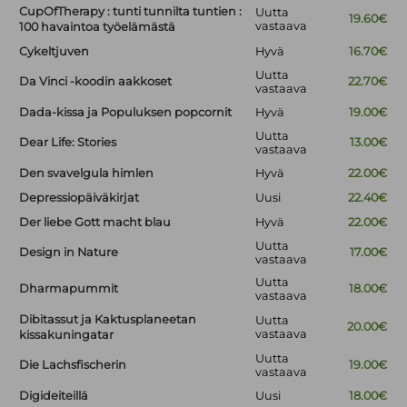
CupOfTherapy : tunti tunnilta tuntien :
Uutta
19.60€
vastaava
100 havaintoa työelämästä
Cykeltjuven
Hyvä
16.70€
Uutta
Da Vinci -koodin aakkoset
22.70€
vastaava
Dada-kissa ja Populuksen popcornit
Hyvä
19.00€
Uutta
Dear Life: Stories
13.00€
vastaava
Den svavelgula himlen
Hyvä
22.00€
Depressiopäiväkirjat
Uusi
22.40€
Der liebe Gott macht blau
Hyvä
22.00€
Uutta
Design in Nature
17.00€
vastaava
Uutta
Dharmapummit
18.00€
vastaava
Dibitassut ja Kaktusplaneetan
Uutta
20.00€
vastaava
kissakuningatar
Uutta
Die Lachsfischerin
19.00€
vastaava
Digideiteillä
Uusi
18.00€