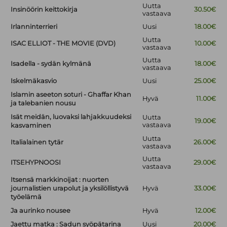
Uutta
Insinöörin keittokirja
30.50€
vastaava
Irlanninterrieri
Uusi
18.00€
Uutta
ISAC ELLIOT - THE MOVIE (DVD)
10.00€
vastaava
Uutta
Isadella - sydän kylmänä
18.00€
vastaava
Iskelmäkasvio
Uusi
25.00€
Islamin aseeton soturi - Ghaffar Khan
Hyvä
11.00€
ja talebanien nousu
Isät meidän, luovaksi lahjakkuudeksi
Uutta
19.00€
vastaava
kasvaminen
Uutta
Italialainen tytär
26.00€
vastaava
Uutta
ITSEHYPNOOSI
29.00€
vastaava
Itsensä markkinoijat : nuorten
journalistien urapolut ja yksilöllistyvä
Hyvä
33.00€
työelämä
Ja aurinko nousee
Hyvä
12.00€
Jaettu matka : Sadun syöpätarina
Uusi
20.00€