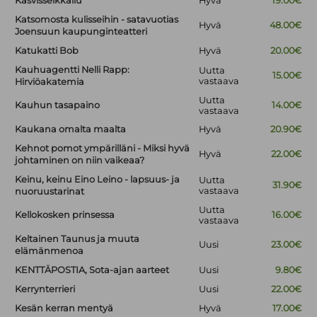
Kasvisseikkailu
Hyvä
19.00€
Katsomosta kulisseihin - satavuotias
Hyvä
48.00€
Joensuun kaupunginteatteri
Katukatti Bob
Hyvä
20.00€
Kauhuagentti Nelli Rapp:
Uutta
15.00€
vastaava
Hirviöakatemia
Uutta
Kauhun tasapaino
14.00€
vastaava
Kaukana omalta maalta
Hyvä
20.90€
Kehnot pomot ympärilläni - Miksi hyvä
Hyvä
22.00€
johtaminen on niin vaikeaa?
Keinu, keinu Eino Leino - lapsuus- ja
Uutta
31.90€
vastaava
nuoruustarinat
Uutta
Kellokosken prinsessa
16.00€
vastaava
Keltainen Taunus ja muuta
Uusi
23.00€
elämänmenoa
KENTTÄPOSTIA, Sota-ajan aarteet
Uusi
9.80€
Kerrynterrieri
Uusi
22.00€
Kesän kerran mentyä
Hyvä
17.00€