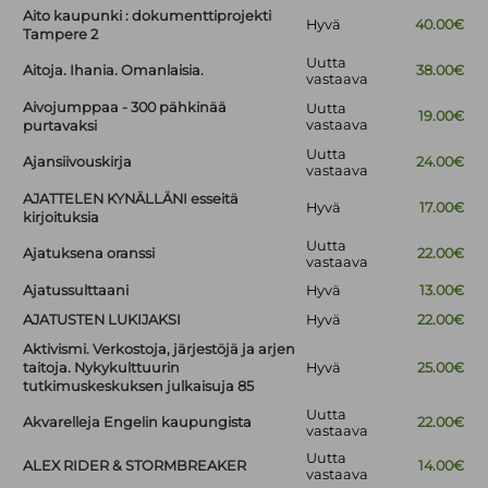
Aito kaupunki : dokumenttiprojekti
Hyvä
40.00€
Tampere 2
Uutta
Aitoja. Ihania. Omanlaisia.
38.00€
vastaava
Aivojumppaa - 300 pähkinää
Uutta
19.00€
vastaava
purtavaksi
Uutta
Ajansiivouskirja
24.00€
vastaava
AJATTELEN KYNÄLLÄNI esseitä
Hyvä
17.00€
kirjoituksia
Uutta
Ajatuksena oranssi
22.00€
vastaava
Ajatussulttaani
Hyvä
13.00€
AJATUSTEN LUKIJAKSI
Hyvä
22.00€
Aktivismi. Verkostoja, järjestöjä ja arjen
taitoja. Nykykulttuurin
Hyvä
25.00€
tutkimuskeskuksen julkaisuja 85
Uutta
Akvarelleja Engelin kaupungista
22.00€
vastaava
Uutta
ALEX RIDER & STORMBREAKER
14.00€
vastaava