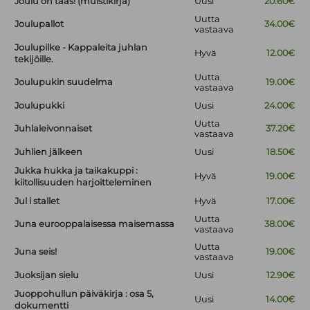
Joulu on taas! (muistikirja)
Uusi
20.60€
Uutta
Joulupallot
34.00€
vastaava
Joulupilke - Kappaleita juhlan
Hyvä
12.00€
tekijöille.
Uutta
Joulupukin suudelma
19.00€
vastaava
Joulupukki
Uusi
24.00€
Uutta
Juhlaleivonnaiset
37.20€
vastaava
Juhlien jälkeen
Uusi
18.50€
Jukka hukka ja taikakuppi :
Hyvä
19.00€
kiitollisuuden harjoitteleminen
Jul i stallet
Hyvä
17.00€
Uutta
Juna eurooppalaisessa maisemassa
38.00€
vastaava
Uutta
Juna seis!
19.00€
vastaava
Juoksijan sielu
Uusi
12.90€
Juoppohullun päiväkirja : osa 5,
Uusi
14.00€
dokumentti