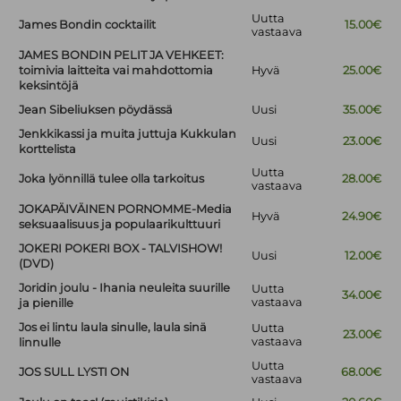
Uutta
James Bondin cocktailit
15.00€
vastaava
JAMES BONDIN PELIT JA VEHKEET:
toimivia laitteita vai mahdottomia
Hyvä
25.00€
keksintöjä
Jean Sibeliuksen pöydässä
Uusi
35.00€
Jenkkikassi ja muita juttuja Kukkulan
Uusi
23.00€
korttelista
Uutta
Joka lyönnillä tulee olla tarkoitus
28.00€
vastaava
JOKAPÄIVÄINEN PORNOMME-Media
Hyvä
24.90€
seksuaalisuus ja populaarikulttuuri
JOKERI POKERI BOX - TALVISHOW!
Uusi
12.00€
(DVD)
Joridin joulu - Ihania neuleita suurille
Uutta
34.00€
vastaava
ja pienille
Jos ei lintu laula sinulle, laula sinä
Uutta
23.00€
vastaava
linnulle
Uutta
JOS SULL LYSTI ON
68.00€
vastaava