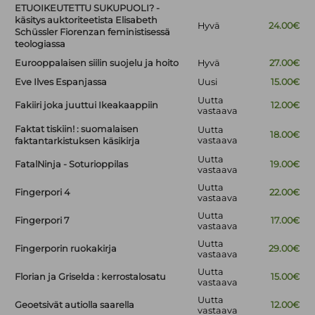
ETUOIKEUTETTU SUKUPUOLI? -
käsitys auktoriteetista Elisabeth
Hyvä
24.00€
Schüssler Fiorenzan feministisessä
teologiassa
Eurooppalaisen siilin suojelu ja hoito
Hyvä
27.00€
Eve Ilves Espanjassa
Uusi
15.00€
Uutta
Fakiiri joka juuttui Ikeakaappiin
12.00€
vastaava
Faktat tiskiin! : suomalaisen
Uutta
18.00€
vastaava
faktantarkistuksen käsikirja
Uutta
FatalNinja - Soturioppilas
19.00€
vastaava
Uutta
Fingerpori 4
22.00€
vastaava
Uutta
Fingerpori 7
17.00€
vastaava
Uutta
Fingerporin ruokakirja
29.00€
vastaava
Uutta
Florian ja Griselda : kerrostalosatu
15.00€
vastaava
Uutta
Geoetsivät autiolla saarella
12.00€
vastaava