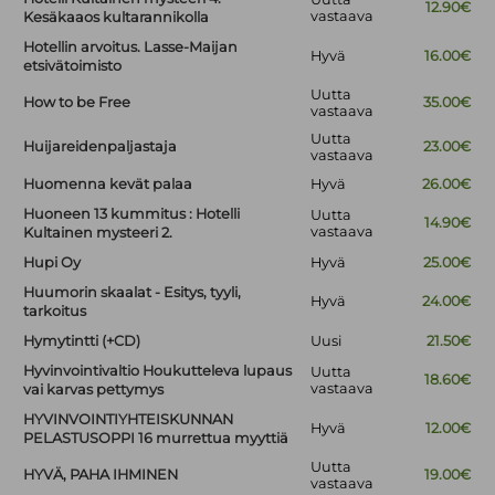
12.90€
vastaava
Kesäkaaos kultarannikolla
Hotellin arvoitus. Lasse-Maijan
Hyvä
16.00€
etsivätoimisto
Uutta
How to be Free
35.00€
vastaava
Uutta
Huijareidenpaljastaja
23.00€
vastaava
Huomenna kevät palaa
Hyvä
26.00€
Huoneen 13 kummitus : Hotelli
Uutta
14.90€
vastaava
Kultainen mysteeri 2.
Hupi Oy
Hyvä
25.00€
Huumorin skaalat - Esitys, tyyli,
Hyvä
24.00€
tarkoitus
Hymytintti (+CD)
Uusi
21.50€
Hyvinvointivaltio Houkutteleva lupaus
Uutta
18.60€
vastaava
vai karvas pettymys
HYVINVOINTIYHTEISKUNNAN
Hyvä
12.00€
PELASTUSOPPI 16 murrettua myyttiä
Uutta
HYVÄ, PAHA IHMINEN
19.00€
vastaava