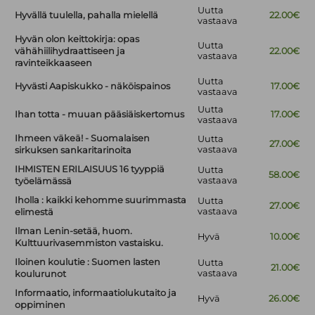
Uutta
Hyvällä tuulella, pahalla mielellä
22.00€
vastaava
Hyvän olon keittokirja: opas
Uutta
vähähiilihydraattiseen ja
22.00€
vastaava
ravinteikkaaseen
Uutta
Hyvästi Aapiskukko - näköispainos
17.00€
vastaava
Uutta
Ihan totta - muuan pääsiäiskertomus
17.00€
vastaava
Ihmeen väkeä! - Suomalaisen
Uutta
27.00€
vastaava
sirkuksen sankaritarinoita
IHMISTEN ERILAISUUS 16 tyyppiä
Uutta
58.00€
vastaava
työelämässä
Iholla : kaikki kehomme suurimmasta
Uutta
27.00€
vastaava
elimestä
Ilman Lenin-setää, huom.
Hyvä
10.00€
Kulttuurivasemmiston vastaisku.
Iloinen koulutie : Suomen lasten
Uutta
21.00€
vastaava
koulurunot
Informaatio, informaatiolukutaito ja
Hyvä
26.00€
oppiminen