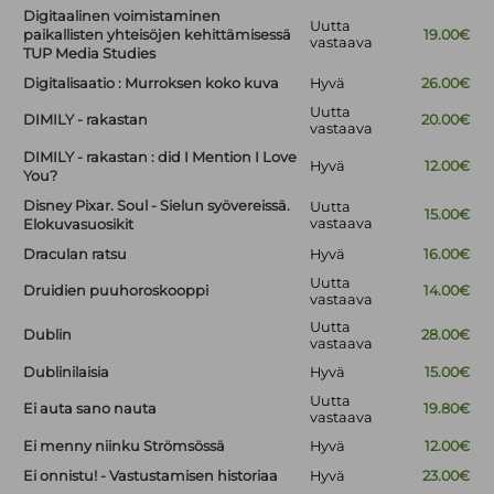
Digitaalinen voimistaminen
Uutta
paikallisten yhteisöjen kehittämisessä
19.00€
vastaava
TUP Media Studies
Digitalisaatio : Murroksen koko kuva
Hyvä
26.00€
Uutta
DIMILY - rakastan
20.00€
vastaava
DIMILY - rakastan : did I Mention I Love
Hyvä
12.00€
You?
Disney Pixar. Soul - Sielun syövereissä.
Uutta
15.00€
vastaava
Elokuvasuosikit
Draculan ratsu
Hyvä
16.00€
Uutta
Druidien puuhoroskooppi
14.00€
vastaava
Uutta
Dublin
28.00€
vastaava
Dublinilaisia
Hyvä
15.00€
Uutta
Ei auta sano nauta
19.80€
vastaava
Ei menny niinku Strömsössä
Hyvä
12.00€
Ei onnistu! - Vastustamisen historiaa
Hyvä
23.00€