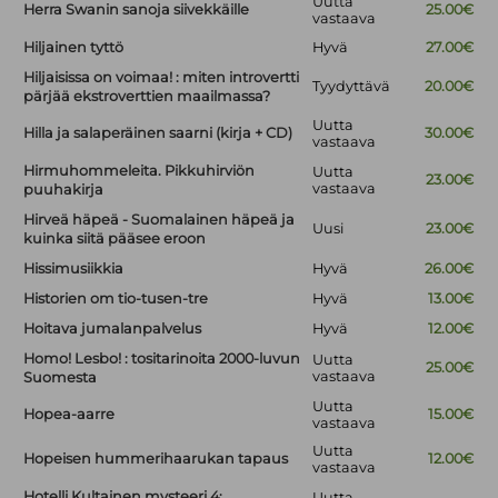
Uutta
Herra Swanin sanoja siivekkäille
25.00€
vastaava
Hiljainen tyttö
Hyvä
27.00€
Hiljaisissa on voimaa! : miten introvertti
Tyydyttävä
20.00€
pärjää ekstroverttien maailmassa?
Uutta
Hilla ja salaperäinen saarni (kirja + CD)
30.00€
vastaava
Hirmuhommeleita. Pikkuhirviön
Uutta
23.00€
vastaava
puuhakirja
Hirveä häpeä - Suomalainen häpeä ja
Uusi
23.00€
kuinka siitä pääsee eroon
Hissimusiikkia
Hyvä
26.00€
Historien om tio-tusen-tre
Hyvä
13.00€
Hoitava jumalanpalvelus
Hyvä
12.00€
Homo! Lesbo! : tositarinoita 2000-luvun
Uutta
25.00€
vastaava
Suomesta
Uutta
Hopea-aarre
15.00€
vastaava
Uutta
Hopeisen hummerihaarukan tapaus
12.00€
vastaava
Hotelli Kultainen mysteeri 4:
Uutta