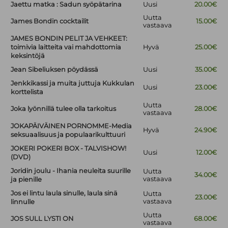
Jaettu matka : Sadun syöpätarina
Uusi
20.00€
Uutta
James Bondin cocktailit
15.00€
vastaava
JAMES BONDIN PELIT JA VEHKEET:
toimivia laitteita vai mahdottomia
Hyvä
25.00€
keksintöjä
Jean Sibeliuksen pöydässä
Uusi
35.00€
Jenkkikassi ja muita juttuja Kukkulan
Uusi
23.00€
korttelista
Uutta
Joka lyönnillä tulee olla tarkoitus
28.00€
vastaava
JOKAPÄIVÄINEN PORNOMME-Media
Hyvä
24.90€
seksuaalisuus ja populaarikulttuuri
JOKERI POKERI BOX - TALVISHOW!
Uusi
12.00€
(DVD)
Joridin joulu - Ihania neuleita suurille
Uutta
34.00€
vastaava
ja pienille
Jos ei lintu laula sinulle, laula sinä
Uutta
23.00€
vastaava
linnulle
Uutta
JOS SULL LYSTI ON
68.00€
vastaava