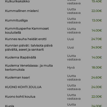
Kulkurikaksikko
19.40€
vastaava
Uutta
Kummallinen mieleni
22.00€
vastaava
Uutta
Kummitusliiga
13.00€
vastaava
Kummitusperhe Kammoset
Uutta
14.00€
vastaava
koulutiellä
Kunnes rauha heidät erotti
Uusi
24.70€
Kunnian päivät : talvisota päivä
Uusi
34.90€
päivältä, aseet ja sankarit
Uutta
Kuolema iltapäivällä
14.00€
vastaava
Kuolema Venetsiassa : ja muita
Hyvä
18.00€
kertomuksia
Uutta
Kuoleman kaari
24.60€
vastaava
Uutta
KUONO KOHTI JOULUA
24.00€
vastaava
Uutta
Kuono kohti koulua
22.00€
vastaava
Uutta
Kupla
24.00€