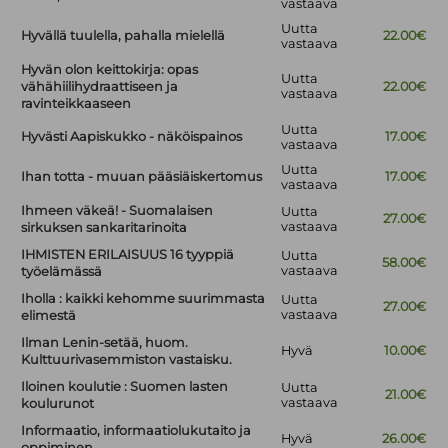
vastaava
Uutta
Hyvällä tuulella, pahalla mielellä
22.00€
vastaava
Hyvän olon keittokirja: opas
Uutta
vähähiilihydraattiseen ja
22.00€
vastaava
ravinteikkaaseen
Uutta
Hyvästi Aapiskukko - näköispainos
17.00€
vastaava
Uutta
Ihan totta - muuan pääsiäiskertomus
17.00€
vastaava
Ihmeen väkeä! - Suomalaisen
Uutta
27.00€
vastaava
sirkuksen sankaritarinoita
IHMISTEN ERILAISUUS 16 tyyppiä
Uutta
58.00€
vastaava
työelämässä
Iholla : kaikki kehomme suurimmasta
Uutta
27.00€
vastaava
elimestä
Ilman Lenin-setää, huom.
Hyvä
10.00€
Kulttuurivasemmiston vastaisku.
Iloinen koulutie : Suomen lasten
Uutta
21.00€
vastaava
koulurunot
Informaatio, informaatiolukutaito ja
Hyvä
26.00€
oppiminen