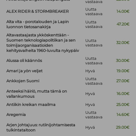
vastaava
Uutta
ALEX RIDER & STORMBREAKER
14.00€
vastaava
Alta vita - porotalouden ja Lapin
Uutta
47.20€
vastaava
luonnon tietosanakirja
Altavastaajasta ykköskenttään -
Suomen teknologiapolitiikan ja sen
Uutta
32.00€
vastaava
toimijaorganisaatioiden
kehitysvaiheita 1960-luvulta nykypäiv
Uutta
Alussa oli käännös
30.00€
vastaava
Amari ja yön veljet
Hyvä
19.00€
Uutta
Ankkojen Suomi
27.00€
vastaava
Anteeksi häiriö, mutta tämä on
Hyvä
16.00€
vallankumous
Antiikin kreikan maailma
Hyvä
25.00€
Uutta
Aregemia
14.60€
vastaava
Arjen johtajuus: rutiinijohtamisesta
Hyvä
29.00€
tulkintataitoon