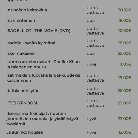
Uutta
Insinöörin keittokirja
30.50€
vastaava
Irlanninterrieri
Uusi
18.00€
Uutta
ISAC ELLIOT - THE MOVIE (DVD)
10.00€
vastaava
Uutta
Isadella - sydän kylmänä
18.00€
vastaava
Iskelmäkasvio
Uusi
25.00€
Islamin aseeton soturi - Ghaffar Khan
Hyvä
11.00€
ja talebanien nousu
Isät meidän, luovaksi lahjakkuudeksi
Uutta
19.00€
vastaava
kasvaminen
Uutta
Italialainen tytär
26.00€
vastaava
Uutta
ITSEHYPNOOSI
29.00€
vastaava
Itsensä markkinoijat : nuorten
journalistien urapolut ja yksilöllistyvä
Hyvä
33.00€
työelämä
Ja aurinko nousee
Hyvä
12.00€