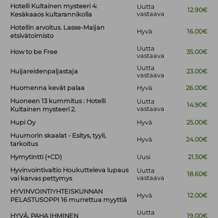
Hotelli Kultainen mysteeri 4:
Uutta
12.90€
vastaava
Kesäkaaos kultarannikolla
Hotellin arvoitus. Lasse-Maijan
Hyvä
16.00€
etsivätoimisto
Uutta
How to be Free
35.00€
vastaava
Uutta
Huijareidenpaljastaja
23.00€
vastaava
Huomenna kevät palaa
Hyvä
26.00€
Huoneen 13 kummitus : Hotelli
Uutta
14.90€
vastaava
Kultainen mysteeri 2.
Hupi Oy
Hyvä
25.00€
Huumorin skaalat - Esitys, tyyli,
Hyvä
24.00€
tarkoitus
Hymytintti (+CD)
Uusi
21.50€
Hyvinvointivaltio Houkutteleva lupaus
Uutta
18.60€
vastaava
vai karvas pettymys
HYVINVOINTIYHTEISKUNNAN
Hyvä
12.00€
PELASTUSOPPI 16 murrettua myyttiä
Uutta
HYVÄ, PAHA IHMINEN
19.00€