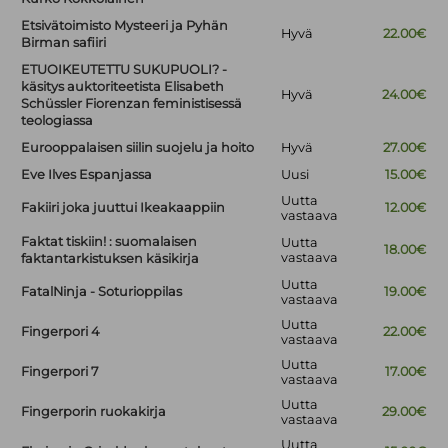
Etsivätoimisto Mysteeri ja Pyhän
Hyvä
22.00€
Birman safiiri
ETUOIKEUTETTU SUKUPUOLI? -
käsitys auktoriteetista Elisabeth
Hyvä
24.00€
Schüssler Fiorenzan feministisessä
teologiassa
Eurooppalaisen siilin suojelu ja hoito
Hyvä
27.00€
Eve Ilves Espanjassa
Uusi
15.00€
Uutta
Fakiiri joka juuttui Ikeakaappiin
12.00€
vastaava
Faktat tiskiin! : suomalaisen
Uutta
18.00€
vastaava
faktantarkistuksen käsikirja
Uutta
FatalNinja - Soturioppilas
19.00€
vastaava
Uutta
Fingerpori 4
22.00€
vastaava
Uutta
Fingerpori 7
17.00€
vastaava
Uutta
Fingerporin ruokakirja
29.00€
vastaava
Uutta