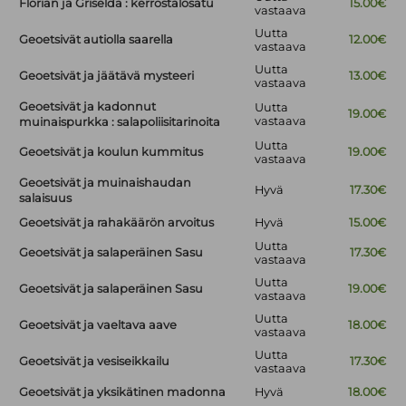
Florian ja Griselda : kerrostalosatu
15.00€
vastaava
Uutta
Geoetsivät autiolla saarella
12.00€
vastaava
Uutta
Geoetsivät ja jäätävä mysteeri
13.00€
vastaava
Geoetsivät ja kadonnut
Uutta
19.00€
vastaava
muinaispurkka : salapoliisitarinoita
Uutta
Geoetsivät ja koulun kummitus
19.00€
vastaava
Geoetsivät ja muinaishaudan
Hyvä
17.30€
salaisuus
Geoetsivät ja rahakäärön arvoitus
Hyvä
15.00€
Uutta
Geoetsivät ja salaperäinen Sasu
17.30€
vastaava
Uutta
Geoetsivät ja salaperäinen Sasu
19.00€
vastaava
Uutta
Geoetsivät ja vaeltava aave
18.00€
vastaava
Uutta
Geoetsivät ja vesiseikkailu
17.30€
vastaava
Geoetsivät ja yksikätinen madonna
Hyvä
18.00€