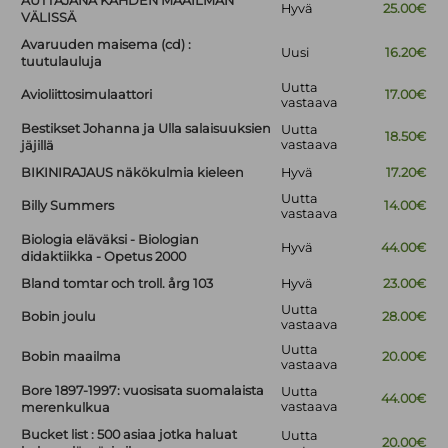
AUTTAJANA KAHDEN MAAILMAN
Hyvä
25.00€
VÄLISSÄ
Avaruuden maisema (cd) :
Uusi
16.20€
tuutulauluja
Uutta
Avioliittosimulaattori
17.00€
vastaava
Bestikset Johanna ja Ulla salaisuuksien
Uutta
18.50€
vastaava
jäjillä
BIKINIRAJAUS näkökulmia kieleen
Hyvä
17.20€
Uutta
Billy Summers
14.00€
vastaava
Biologia eläväksi - Biologian
Hyvä
44.00€
didaktiikka - Opetus 2000
Bland tomtar och troll. årg 103
Hyvä
23.00€
Uutta
Bobin joulu
28.00€
vastaava
Uutta
Bobin maailma
20.00€
vastaava
Bore 1897-1997: vuosisata suomalaista
Uutta
44.00€
vastaava
merenkulkua
Bucket list : 500 asiaa jotka haluat
Uutta
20.00€