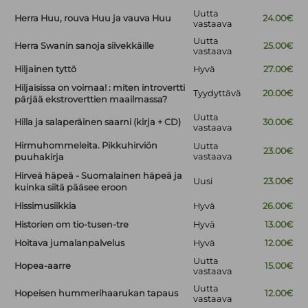
Uutta
Herra Huu, rouva Huu ja vauva Huu
24.00€
vastaava
Uutta
Herra Swanin sanoja siivekkäille
25.00€
vastaava
Hiljainen tyttö
Hyvä
27.00€
Hiljaisissa on voimaa! : miten introvertti
Tyydyttävä
20.00€
pärjää ekstroverttien maailmassa?
Uutta
Hilla ja salaperäinen saarni (kirja + CD)
30.00€
vastaava
Hirmuhommeleita. Pikkuhirviön
Uutta
23.00€
vastaava
puuhakirja
Hirveä häpeä - Suomalainen häpeä ja
Uusi
23.00€
kuinka siitä pääsee eroon
Hissimusiikkia
Hyvä
26.00€
Historien om tio-tusen-tre
Hyvä
13.00€
Hoitava jumalanpalvelus
Hyvä
12.00€
Uutta
Hopea-aarre
15.00€
vastaava
Uutta
Hopeisen hummerihaarukan tapaus
12.00€
vastaava