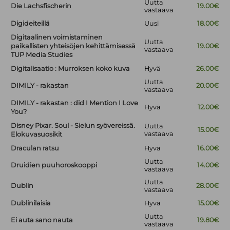
Uutta
Die Lachsfischerin
19.00€
vastaava
Digideiteillä
Uusi
18.00€
Digitaalinen voimistaminen
Uutta
paikallisten yhteisöjen kehittämisessä
19.00€
vastaava
TUP Media Studies
Digitalisaatio : Murroksen koko kuva
Hyvä
26.00€
Uutta
DIMILY - rakastan
20.00€
vastaava
DIMILY - rakastan : did I Mention I Love
Hyvä
12.00€
You?
Disney Pixar. Soul - Sielun syövereissä.
Uutta
15.00€
vastaava
Elokuvasuosikit
Draculan ratsu
Hyvä
16.00€
Uutta
Druidien puuhoroskooppi
14.00€
vastaava
Uutta
Dublin
28.00€
vastaava
Dublinilaisia
Hyvä
15.00€
Uutta
Ei auta sano nauta
19.80€
vastaava