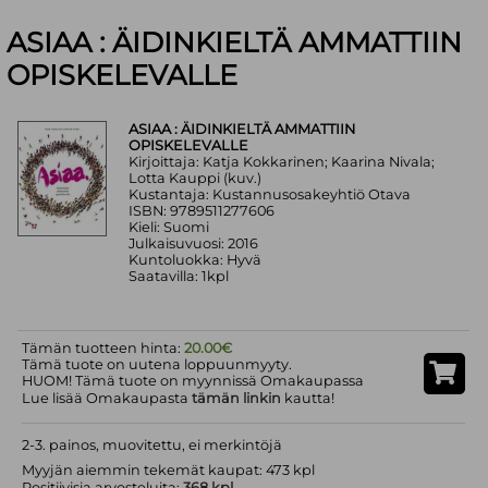
ASIAA : ÄIDINKIELTÄ AMMATTIIN
OPISKELEVALLE
ASIAA : ÄIDINKIELTÄ AMMATTIIN
OPISKELEVALLE
Kirjoittaja: Katja Kokkarinen; Kaarina Nivala;
Lotta Kauppi (kuv.)
Kustantaja: Kustannusosakeyhtiö Otava
ISBN: 9789511277606
Kieli: Suomi
Julkaisuvuosi: 2016
Kuntoluokka: Hyvä
Saatavilla: 1kpl
Tämän tuotteen hinta:
20.00€
Tämä tuote on uutena loppuunmyyty.
HUOM! Tämä tuote on myynnissä Omakaupassa
Lue lisää Omakaupasta
tämän linkin
kautta!
2-3. painos, muovitettu, ei merkintöjä
Myyjän aiemmin tekemät kaupat: 473 kpl
Positiivisia arvosteluita:
368 kpl