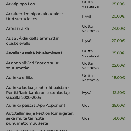
Uutta
Arkkipiispa Leo
25.60€
vastaava
Arkkitehtien piparkakkutalot :
Hyvä
20.00€
Uudistettu laitos
Uutta
Armain aika
24.00€
vastaava
Asiaa : Äidinkieltä ammattiin
Hyvä
20.00€
opiskelevalle
Uutta
Askelia : esseitä kävelemisestä
25.00€
vastaava
Atlantin yli: Jari Saarion suuri
Uutta
22.00€
vastaava
soutumatka
Uutta
Aurinko ei liiku
18.00€
vastaava
Aurinko laulaa ja lehmät paistaa -
Pentti Rasinkankaan lastenlauluja
Hyvä
13.50€
vuosilta 2000-2005
Aurinko paistaa, Apo Apponen!
Uusi
25.00€
Autotallimies ja keittiön kuningatar :
sekä muita tarinoita
Uusi
31.00€
puhumattomuudesta