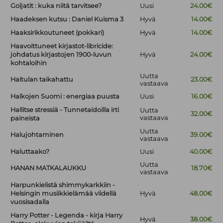
Goljatit : kuka niitä tarvitsee?
Uusi
24.00€
Haadeksen kutsu : Daniel Kuisma 3
Hyvä
14.00€
Haaksirikkoutuneet (pokkari)
Hyvä
14.00€
Haavoittuneet kirjastot-libricide:
johdatus kirjastojen 1900-luvun
Hyvä
24.00€
kohtaloihin
Uutta
Haitulan taikahattu
23.00€
vastaava
Halkojen Suomi : energiaa puusta
Uusi
16.00€
Hallitse stressiä - Tunnetaidoilla irti
Uutta
32.00€
vastaava
paineista
Uutta
Halujohtaminen
39.00€
vastaava
Haluttaako?
Uusi
40.00€
Uutta
HANAN MATKALAUKKU
18.70€
vastaava
Harpunkielistä shimmykarkkiin -
Helsingin musiikkielämää viidellä
Hyvä
48.00€
vuosisadalla
Harry Potter - Legenda - kirja Harry
Hyvä
38.00€