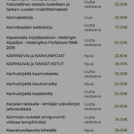
Uutta
historiallinen taistelu todellisen ja
23.00€
vastaava
tarkan vuoden määrittämisestä
Kannabiskirja
Uusi
25.90€
Uutta
Kannibaalien keittokirja
17.00€
vastaava
Kapakoista kirjailijataloon : Helsingin
Uutta
Kirjailijat - Helsingfors Författare 1968-
29.00€
vastaava
2018
KAPPASIVAI ja KARHUNPOJAT
Hyvä
23.80€
KAPPASIVAI ja SINISET KETUT
Hyvä
18.00€
Uutta
Karhukirjeitä kaamoksesta
23.00€
vastaava
Karhukirjeitä kaukomailta
Hyvä
20.00€
Uutta
Karhukirjeitä kesäleiriltä
20.00€
vastaava
Karjalan taivaalla - lentäjän päiväkirjat
Uutta
29.90€
vastaava
jatkosodasta
Karmivan suloiset amigurumit -
Uutta
18.00€
vastaava
virkkaa lempihirviösi
Kasvatusviisautta kiireisille
Hyvä
18.00€