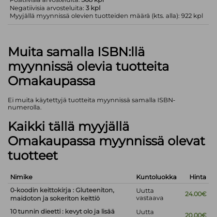
Negatiivisia arvosteluita:
3 kpl
Myyjällä myynnissä olevien tuotteiden määrä (kts. alla): 922 kpl
Muita samalla ISBN:llä
myynnissä olevia tuotteita
Omakaupassa
Ei muita käytettyjä tuotteita myynnissä samalla ISBN-
numerolla.
Kaikki tällä myyjällä
Omakaupassa myynnissä olevat
tuotteet
Nimike
Kuntoluokka
Hinta
0-koodin keittokirja : Gluteeniton,
Uutta
24.00€
vastaava
maidoton ja sokeriton keittiö
10 tunnin dieetti : kevyt olo ja lisää
Uutta
20.00€