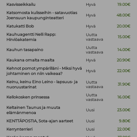
Kasvisseikkailu
Hyvä
19.00€
Katsomosta kulisseihin - satavuotias
Hyvä
48.00€
Joensuun kaupunginteatteri
Katukatti Bob
Hyvä
20.00€
Kauhuagentti Nelli Rapp:
Uutta
15.00€
vastaava
Hirviöakatemia
Uutta
Kauhun tasapaino
14.00€
vastaava
Kaukana omalta maalta
Hyvä
20.90€
Kehnot pomot ympärilläni - Miksi hyvä
Hyvä
22.00€
johtaminen on niin vaikeaa?
Keinu, keinu Eino Leino - lapsuus- ja
Uutta
31.90€
vastaava
nuoruustarinat
Uutta
Kellokosken prinsessa
16.00€
vastaava
Keltainen Taunus ja muuta
Uusi
23.00€
elämänmenoa
KENTTÄPOSTIA, Sota-ajan aarteet
Uusi
9.80€
Kerrynterrieri
Uusi
22.00€