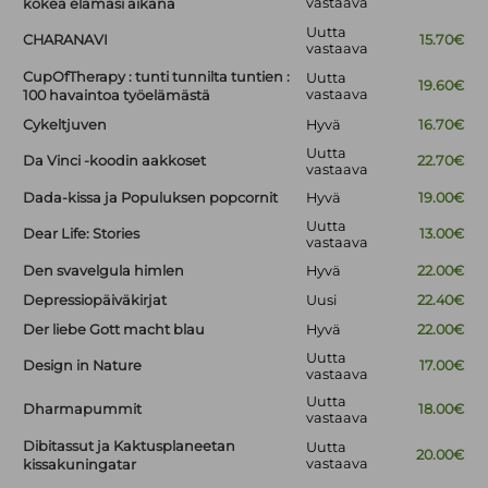
vastaava
kokea elämäsi aikana
Uutta
CHARANAVI
15.70€
vastaava
CupOfTherapy : tunti tunnilta tuntien :
Uutta
19.60€
vastaava
100 havaintoa työelämästä
Cykeltjuven
Hyvä
16.70€
Uutta
Da Vinci -koodin aakkoset
22.70€
vastaava
Dada-kissa ja Populuksen popcornit
Hyvä
19.00€
Uutta
Dear Life: Stories
13.00€
vastaava
Den svavelgula himlen
Hyvä
22.00€
Depressiopäiväkirjat
Uusi
22.40€
Der liebe Gott macht blau
Hyvä
22.00€
Uutta
Design in Nature
17.00€
vastaava
Uutta
Dharmapummit
18.00€
vastaava
Dibitassut ja Kaktusplaneetan
Uutta
20.00€
vastaava
kissakuningatar