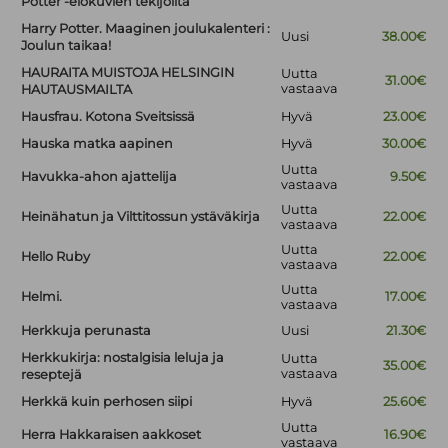
Potter -elokuvien tekijöiltä
Harry Potter. Maaginen joulukalenteri :
Uusi
38.00€
Joulun taikaa!
HAURAITA MUISTOJA HELSINGIN
Uutta
31.00€
vastaava
HAUTAUSMAILTA
Hausfrau. Kotona Sveitsissä
Hyvä
23.00€
Hauska matka aapinen
Hyvä
30.00€
Uutta
Havukka-ahon ajattelija
9.50€
vastaava
Uutta
Heinähatun ja Vilttitossun ystäväkirja
22.00€
vastaava
Uutta
Hello Ruby
22.00€
vastaava
Uutta
Helmi.
17.00€
vastaava
Herkkuja perunasta
Uusi
21.30€
Herkkukirja: nostalgisia leluja ja
Uutta
35.00€
vastaava
reseptejä
Herkkä kuin perhosen siipi
Hyvä
25.60€
Uutta
Herra Hakkaraisen aakkoset
16.90€
vastaava