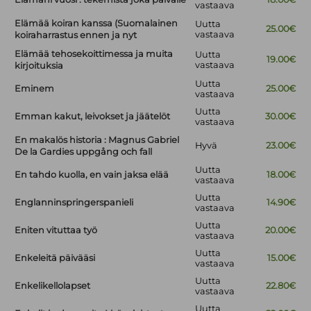
vastaava
Elämää koiran kanssa (Suomalainen
Uutta
25.00€
vastaava
koiraharrastus ennen ja nyt
Elämää tehosekoittimessa ja muita
Uutta
19.00€
vastaava
kirjoituksia
Uutta
Eminem
25.00€
vastaava
Uutta
Emman kakut, leivokset ja jäätelöt
30.00€
vastaava
En makalös historia : Magnus Gabriel
Hyvä
23.00€
De la Gardies uppgång och fall
Uutta
En tahdo kuolla, en vain jaksa elää
18.00€
vastaava
Uutta
Englanninspringerspanieli
14.90€
vastaava
Uutta
Eniten vituttaa työ
20.00€
vastaava
Uutta
Enkeleitä päivääsi
15.00€
vastaava
Uutta
Enkelikellolapset
22.80€
vastaava
Uutta