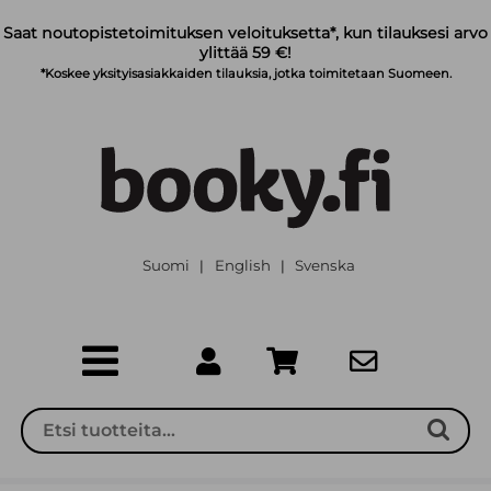
Siirry pääsisältöön
Saat noutopistetoimituksen veloituksetta*, kun tilauksesi arvo
ylittää 59 €!
*Koskee yksityisasiakkaiden tilauksia, jotka toimitetaan Suomeen.
Suomi
English
Svenska
|
|