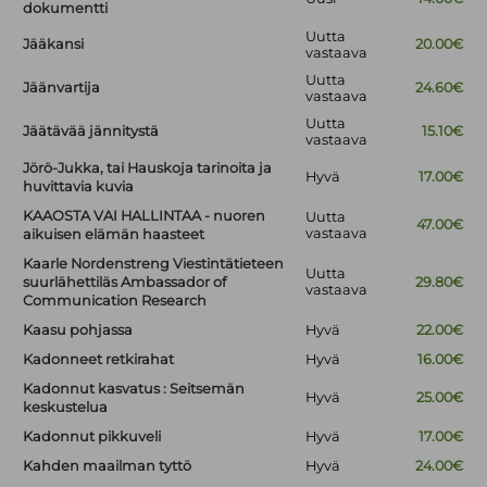
dokumentti
Uutta
Jääkansi
20.00€
vastaava
Uutta
Jäänvartija
24.60€
vastaava
Uutta
Jäätävää jännitystä
15.10€
vastaava
Jörö-Jukka, tai Hauskoja tarinoita ja
Hyvä
17.00€
huvittavia kuvia
KAAOSTA VAI HALLINTAA - nuoren
Uutta
47.00€
vastaava
aikuisen elämän haasteet
Kaarle Nordenstreng Viestintätieteen
Uutta
suurlähettiläs Ambassador of
29.80€
vastaava
Communication Research
Kaasu pohjassa
Hyvä
22.00€
Kadonneet retkirahat
Hyvä
16.00€
Kadonnut kasvatus : Seitsemän
Hyvä
25.00€
keskustelua
Kadonnut pikkuveli
Hyvä
17.00€
Kahden maailman tyttö
Hyvä
24.00€