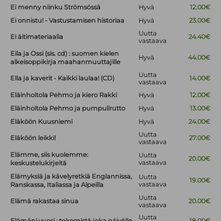
Ei menny niinku Strömsössä
Hyvä
12.00€
Ei onnistu! - Vastustamisen historiaa
Hyvä
23.00€
Uutta
Ei äitimateriaalia
24.40€
vastaava
Eila ja Ossi (sis. cd) : suomen kielen
Hyvä
44.00€
alkeisoppikirja maahanmuuttajille
Uutta
Ella ja kaverit - Kaikki laulaa! (CD)
14.00€
vastaava
Eläinhoitola Pehmo ja kiero Rakki
Hyvä
12.00€
Eläinhoitola Pehmo ja pumpulirutto
Hyvä
13.00€
Eläköön Kuusniemi
Hyvä
24.00€
Uutta
Eläköön leikki!
27.00€
vastaava
Elämme, siis kuolemme:
Uutta
20.00€
vastaava
keskustelukirjeitä
Elämyksiä ja kävelyretkiä Englannissa,
Uutta
19.00€
vastaava
Ranskassa, Italiassa ja Alpeilla
Uutta
Elämä rakastaa sinua
20.00€
vastaava
Uutta
Elämäni vuosi : tekemistä joka päivälle
18.00€