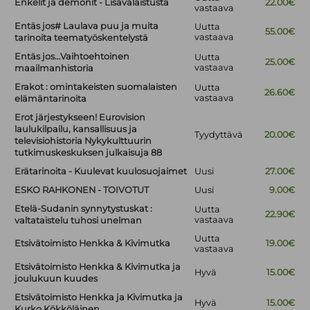
Enkelit ja demonit - Lisävalaistusta
22.00€
vastaava
Entäs jos# Laulava puu ja muita
Uutta
55.00€
vastaava
tarinoita teematyöskentelystä
Entäs jos…Vaihtoehtoinen
Uutta
25.00€
vastaava
maailmanhistoria
Erakot : omintakeisten suomalaisten
Uutta
26.60€
vastaava
elämäntarinoita
Erot järjestykseen! Eurovision
laulukilpailu, kansallisuus ja
Tyydyttävä
20.00€
televisiohistoria Nykykulttuurin
tutkimuskeskuksen julkaisuja 88
Erätarinoita - Kuulevat kuulosuojaimet
Uusi
27.00€
ESKO RAHKONEN - TOIVOTUT
Uusi
9.00€
Etelä-Sudanin synnytystuskat :
Uutta
22.90€
vastaava
valtataistelu tuhosi unelman
Uutta
Etsivätoimisto Henkka & Kivimutka
19.00€
vastaava
Etsivätoimisto Henkka & Kivimutka ja
Hyvä
15.00€
joulukuun kuudes
Etsivätoimisto Henkka ja Kivimutka ja
Hyvä
15.00€
Kurko Kökköläinen