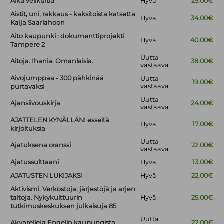
Aika velikultia
Hyvä
25.00€
Aistit, uni, rakkaus - kaksitoista katsetta
Hyvä
34.00€
Kaija Saariahoon
Aito kaupunki : dokumenttiprojekti
Hyvä
40.00€
Tampere 2
Uutta
Aitoja. Ihania. Omanlaisia.
38.00€
vastaava
Aivojumppaa - 300 pähkinää
Uutta
19.00€
vastaava
purtavaksi
Uutta
Ajansiivouskirja
24.00€
vastaava
AJATTELEN KYNÄLLÄNI esseitä
Hyvä
17.00€
kirjoituksia
Uutta
Ajatuksena oranssi
22.00€
vastaava
Ajatussulttaani
Hyvä
13.00€
AJATUSTEN LUKIJAKSI
Hyvä
22.00€
Aktivismi. Verkostoja, järjestöjä ja arjen
taitoja. Nykykulttuurin
Hyvä
25.00€
tutkimuskeskuksen julkaisuja 85
Uutta
Akvarelleja Engelin kaupungista
22.00€