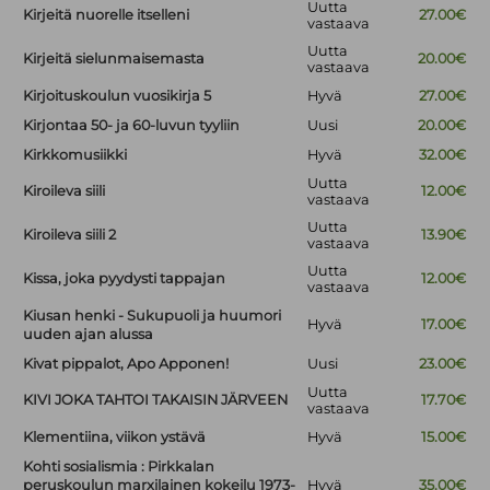
Uutta
Kirjeitä nuorelle itselleni
27.00€
vastaava
Uutta
Kirjeitä sielunmaisemasta
20.00€
vastaava
Kirjoituskoulun vuosikirja 5
Hyvä
27.00€
Kirjontaa 50- ja 60-luvun tyyliin
Uusi
20.00€
Kirkkomusiikki
Hyvä
32.00€
Uutta
Kiroileva siili
12.00€
vastaava
Uutta
Kiroileva siili 2
13.90€
vastaava
Uutta
Kissa, joka pyydysti tappajan
12.00€
vastaava
Kiusan henki - Sukupuoli ja huumori
Hyvä
17.00€
uuden ajan alussa
Kivat pippalot, Apo Apponen!
Uusi
23.00€
Uutta
KIVI JOKA TAHTOI TAKAISIN JÄRVEEN
17.70€
vastaava
Klementiina, viikon ystävä
Hyvä
15.00€
Kohti sosialismia : Pirkkalan
peruskoulun marxilainen kokeilu 1973-
Hyvä
35.00€