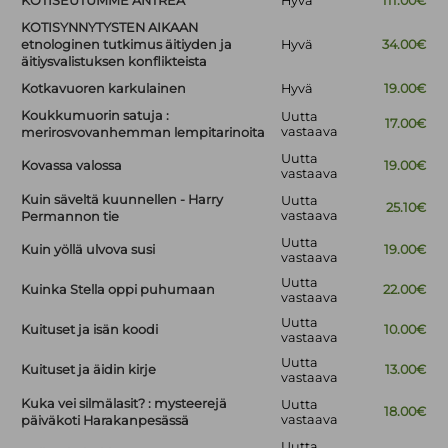
KOTISEUTUMME ANTREA
Hyvä
111.00€
KOTISYNNYTYSTEN AIKAAN
etnologinen tutkimus äitiyden ja
Hyvä
34.00€
äitiysvalistuksen konflikteista
Kotkavuoren karkulainen
Hyvä
19.00€
Koukkumuorin satuja :
Uutta
17.00€
vastaava
merirosvovanhemman lempitarinoita
Uutta
Kovassa valossa
19.00€
vastaava
Kuin säveltä kuunnellen - Harry
Uutta
25.10€
vastaava
Permannon tie
Uutta
Kuin yöllä ulvova susi
19.00€
vastaava
Uutta
Kuinka Stella oppi puhumaan
22.00€
vastaava
Uutta
Kuituset ja isän koodi
10.00€
vastaava
Uutta
Kuituset ja äidin kirje
13.00€
vastaava
Kuka vei silmälasit? : mysteerejä
Uutta
18.00€
vastaava
päiväkoti Harakanpesässä
Uutta