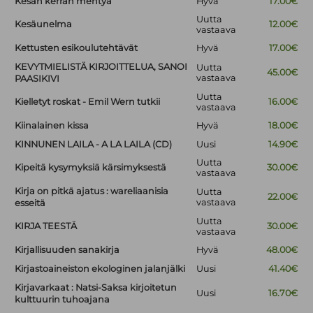
Kesän kerran mentyä
Hyvä
17.00€
Uutta
Kesäunelma
12.00€
vastaava
Kettusten esikoulutehtävät
Hyvä
17.00€
KEVYTMIELISTÄ KIRJOITTELUA, SANOI
Uutta
45.00€
vastaava
PAASIKIVI
Uutta
Kielletyt roskat - Emil Wern tutkii
16.00€
vastaava
Kiinalainen kissa
Hyvä
18.00€
KINNUNEN LAILA - A LA LAILA (CD)
Uusi
14.90€
Uutta
Kipeitä kysymyksiä kärsimyksestä
30.00€
vastaava
Kirja on pitkä ajatus : wareliaanisia
Uutta
22.00€
vastaava
esseitä
Uutta
KIRJA TEESTÄ
30.00€
vastaava
Kirjallisuuden sanakirja
Hyvä
48.00€
Kirjastoaineiston ekologinen jalanjälki
Uusi
41.40€
Kirjavarkaat : Natsi-Saksa kirjoitetun
Uusi
16.70€
kulttuurin tuhoajana