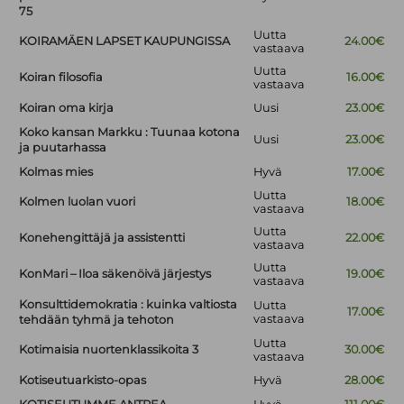
75
Uutta
KOIRAMÄEN LAPSET KAUPUNGISSA
24.00€
vastaava
Uutta
Koiran filosofia
16.00€
vastaava
Koiran oma kirja
Uusi
23.00€
Koko kansan Markku : Tuunaa kotona
Uusi
23.00€
ja puutarhassa
Kolmas mies
Hyvä
17.00€
Uutta
Kolmen luolan vuori
18.00€
vastaava
Uutta
Konehengittäjä ja assistentti
22.00€
vastaava
Uutta
KonMari – Iloa säkenöivä järjestys
19.00€
vastaava
Konsulttidemokratia : kuinka valtiosta
Uutta
17.00€
vastaava
tehdään tyhmä ja tehoton
Uutta
Kotimaisia nuortenklassikoita 3
30.00€
vastaava
Kotiseutuarkisto-opas
Hyvä
28.00€