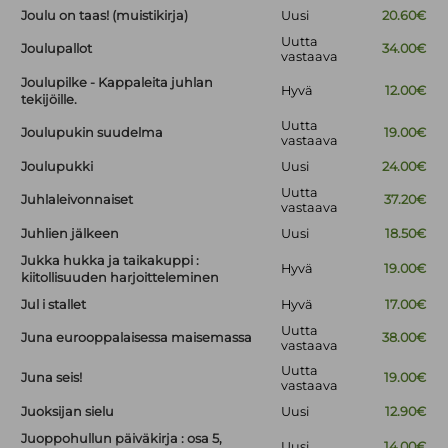
Joulu on taas! (muistikirja)
Uusi
20.60€
Uutta
Joulupallot
34.00€
vastaava
Joulupilke - Kappaleita juhlan
Hyvä
12.00€
tekijöille.
Uutta
Joulupukin suudelma
19.00€
vastaava
Joulupukki
Uusi
24.00€
Uutta
Juhlaleivonnaiset
37.20€
vastaava
Juhlien jälkeen
Uusi
18.50€
Jukka hukka ja taikakuppi :
Hyvä
19.00€
kiitollisuuden harjoitteleminen
Jul i stallet
Hyvä
17.00€
Uutta
Juna eurooppalaisessa maisemassa
38.00€
vastaava
Uutta
Juna seis!
19.00€
vastaava
Juoksijan sielu
Uusi
12.90€
Juoppohullun päiväkirja : osa 5,
Uusi
14.00€