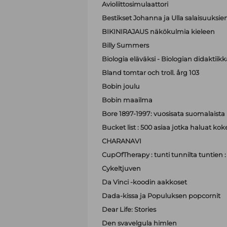
Avioliittosimulaattori
Bestikset Johanna ja Ulla salaisuuksien 
BIKINIRAJAUS näkökulmia kieleen
Billy Summers
Biologia eläväksi - Biologian didaktiik
Bland tomtar och troll. årg 103
Bobin joulu
Bobin maailma
Bore 1897-1997: vuosisata suomalaist
Bucket list : 500 asiaa jotka haluat ko
CHARANAVI
CupOfTherapy : tunti tunnilta tuntien 
Cykeltjuven
Da Vinci -koodin aakkoset
Dada-kissa ja Populuksen popcornit
Dear Life: Stories
Den svavelgula himlen