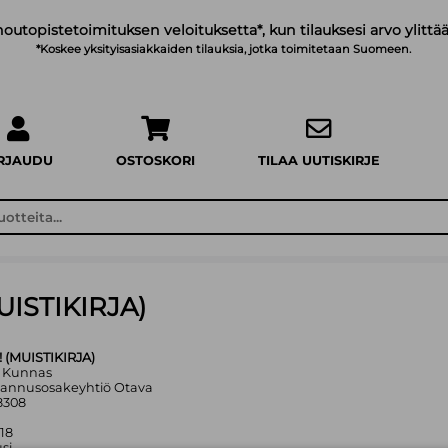
noutopistetoimituksen veloituksetta*, kun tilauksesi arvo ylittää
*Koskee yksityisasiakkaiden tilauksia, jotka toimitetaan Suomeen.
IRJAUDU
OSTOSKORI
TILAA UUTISKIRJE
ISTIKIRJA)
 (MUISTIKIRJA)
ri Kunnas
tannusosakeyhtiö Otava
8308
018
si