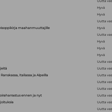
Uutta va
Hyvä
Hyvä
Uutta va
alkeisoppikirja maahanmuuttajille
Hyvä
Uutta va
Hyvä
Hyvä
Hyvä
Uutta va
jeitä
Uutta va
anskassa, Italiassa ja Alpeilla
Uutta va
Uutta va
Uutta va
iraharrastus ennen ja nyt
Uutta va
joituksia
Uutta va
Uutta va