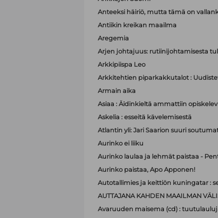
Anteeksi häiriö, mutta tämä on valla
Antiikin kreikan maailma
Aregemia
Arjen johtajuus: rutiinijohtamisesta tu
Arkkipiispa Leo
Arkkitehtien piparkakkutalot : Uudistet
Armain aika
Asiaa : Äidinkieltä ammattiin opiskelev
Askelia : esseitä kävelemisestä
Atlantin yli: Jari Saarion suuri soutuma
Aurinko ei liiku
Aurinko laulaa ja lehmät paistaa - Pen
Aurinko paistaa, Apo Apponen!
Autotallimies ja keittiön kuningatar 
AUTTAJANA KAHDEN MAAILMAN VÄLI
Avaruuden maisema (cd) : tuutulauluj