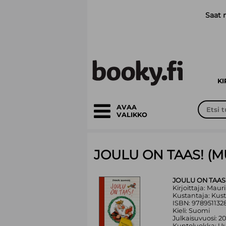
Siirry pääsisältöön
Saat 
K
AVAA
VALIKKO
JOULU ON TAAS! (MU
JOULU ON TAAS!
Kirjoittaja: Mau
Kustantaja: Kus
ISBN: 978951132
Kieli: Suomi
Julkaisuvuosi: 2
Kuntoluokka: Uu