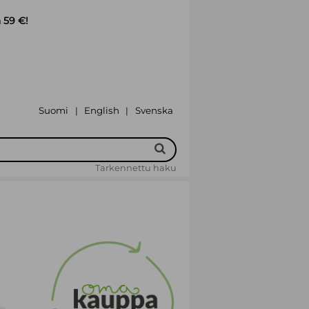
 59 €!
Suomi
English
Svenska
|
|
Tarkennettu haku