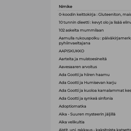
Nimike
0-koodin keittokirja : Gluteeniton, mai
10 tunnin dieetti : kevyt olo ja lisää e
102 askelta mummilaan
Aamulla rukouspolku : päiväkirjamerki
pyhiinvaeltajana
AAPISKUKKO
Aarteita ja muistoesineitä
Aavesaaren arvoitus
Ada Gootti ja hiiren haamu
Ada Gootti ja Humisevan karju
Ada Gootti ja kuoloa kamalammat kest
Ada Gootti ja synkeä sinfonia
Adoptiomatka
Aika - Suuren mysteerin jäljillä
Aika velikultia
Aistit, uni, rakkaus - kaksitoista katset