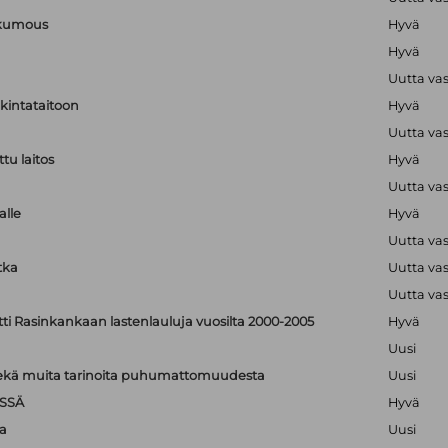
nkumous
Hyvä
Hyvä
Uutta va
lkintataitoon
Hyvä
Uutta va
tu laitos
Hyvä
Uutta va
alle
Hyvä
Uutta va
tka
Uutta va
Uutta va
tti Rasinkankaan lastenlauluja vuosilta 2000-2005
Hyvä
Uusi
: sekä muita tarinoita puhumattomuudesta
Uusi
SSÄ
Hyvä
a
Uusi