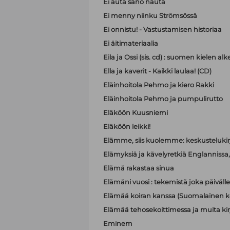
Ei auta sano nauta
Ei menny niinku Strömsössä
Ei onnistu! - Vastustamisen historiaa
Ei äitimateriaalia
Eila ja Ossi (sis. cd) : suomen kielen 
Ella ja kaverit - Kaikki laulaa! (CD)
Eläinhoitola Pehmo ja kiero Rakki
Eläinhoitola Pehmo ja pumpulirutto
Eläköön Kuusniemi
Eläköön leikki!
Elämme, siis kuolemme: keskustelukir
Elämyksiä ja kävelyretkiä Englannissa, R
Elämä rakastaa sinua
Elämäni vuosi : tekemistä joka päivälle
Elämää koiran kanssa (Suomalainen ko
Elämää tehosekoittimessa ja muita kir
Eminem