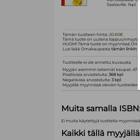
Saatavilla: 1kpl
Tämän tuotteen hinta:
20.60€
Tämä tuote on uutena loppuunmyyty.
HUOM! Tämä tuote on myynnissä Om
Lue lisää Omakaupasta
tämän linkin
k
Tuotteelle ei ole annettu kuvausta.
Myyjän aiemmin tekemät kaupat: 473 
Positiivisia arvosteluita:
368 kpl
Negatiivisia arvosteluita:
3 kpl
Myyjällä myynnissä olevien tuotteiden m
Muita samalla ISBN
Ei muita käytettyjä tuotteita myynniss
Kaikki tällä myyjäl