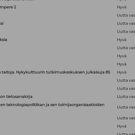
ampere 2
Hyvä
Uutta va
si
Uutta va
Uutta va
ksia
Hyvä
Uutta va
Hyvä
Hyvä
jen taitoja. Nykykulttuurin tutkimuskeskuksen julkaisuja 85
Hyvä
Uutta va
Uutta va
on tietosanakirja
Uutta va
n teknologiapolitiikan ja sen toimijaorganisaatioiden
Uutta va
Uutta va
Hyvä
Uutta va