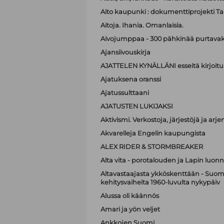
Aito kaupunki : dokumenttiprojekti T
Aitoja. Ihania. Omanlaisia.
Aivojumppaa - 300 pähkinää purtavak
Ajansiivouskirja
AJATTELEN KYNÄLLÄNI esseitä kirjoitu
Ajatuksena oranssi
Ajatussulttaani
AJATUSTEN LUKIJAKSI
Aktivismi. Verkostoja, järjestöjä ja ar
Akvarelleja Engelin kaupungista
ALEX RIDER & STORMBREAKER
Alta vita - porotalouden ja Lapin luonn
Altavastaajasta ykköskenttään - Suome
kehitysvaiheita 1960-luvulta nykypäiv
Alussa oli käännös
Amari ja yön veljet
Ankkojen Suomi