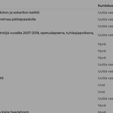
Kuntolu
doton ja sokeriton keittiö
Uutta va
linvoimaa pätkäpaastolla
Uutta va
Uutta va
ntöjä vuosilta 2007-2018, opetuslapsena, tuhlaajapoikana,
Uutta va
Hyvä
Hyvä
Hyvä
Uutta va
Uutta va
it
Uutta va
Uusi
Uusi
Uutta va
Hyvä
ta Kaija Saariahoon
Hyvä