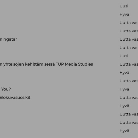
Uusi
Hyvä
Uutta va
Uutta va
uningatar
Uutta va
Uutta va
Uusi
en yhteisöjen kehittämisessä TUP Media Studies
Uutta va
Hyvä
Uutta va
e You?
Hyvä
 Elokuvasuosikit
Uutta va
Hyvä
Uutta va
Uutta va
Hyvä