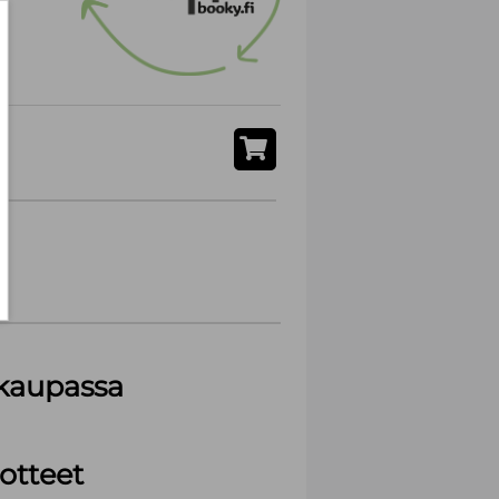
akaupassa
otteet