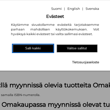
Suomi
English
Svenska
|
|
Evästeet
Käytämme sivustollamme evästeitä tarjotaksemme
parhaan mahdollisen käyttökokemuksen. Voit
hyväksyä kaikki evästeet tai valita sallimasi evästeet.
akaupassa
autta!
Salli kaikki
Valitse sallitut
kpl
Tietosuojaseloste
äärä (kts. alla): 923 kpl
:llä myynnissä olevia tuotteita Om
ä samalla ISBN-numerolla.
lä Omakaupassa myynnissä olevat tu