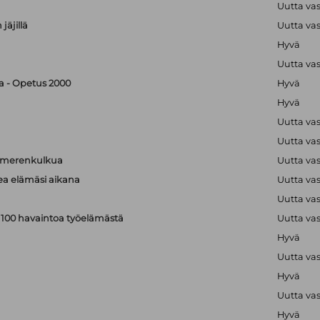
Uutta va
jäjillä
Uutta va
Hyvä
Uutta va
ka - Opetus 2000
Hyvä
Hyvä
Uutta va
Uutta va
a merenkulkua
Uutta va
kea elämäsi aikana
Uutta va
Uutta va
: 100 havaintoa työelämästä
Uutta va
Hyvä
Uutta va
Hyvä
Uutta va
Hyvä