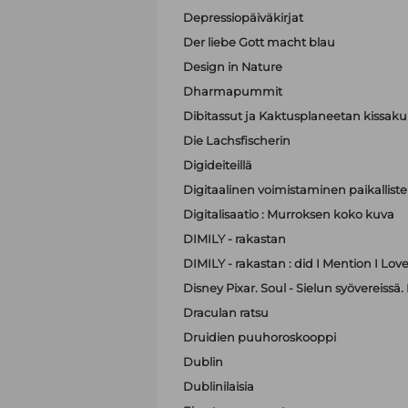
Depressiopäiväkirjat
Der liebe Gott macht blau
Design in Nature
Dharmapummit
Dibitassut ja Kaktusplaneetan kissak
Die Lachsfischerin
Digideiteillä
Digitaalinen voimistaminen paikallist
Digitalisaatio : Murroksen koko kuva
DIMILY - rakastan
DIMILY - rakastan : did I Mention I Lov
Disney Pixar. Soul - Sielun syövereissä.
Draculan ratsu
Druidien puuhoroskooppi
Dublin
Dublinilaisia