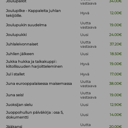
Joulupallot
34.00€
vastaava
Joulupilke - Kappaleita juhlan
Hyvä
12.00€
tekijöille.
Uutta
Joulupukin suudelma
19.00€
vastaava
Joulupukki
Uusi
24.00€
Uutta
Juhlaleivonnaiset
37.20€
vastaava
Juhlien jälkeen
Uusi
18.50€
Jukka hukka ja taikakuppi :
Hyvä
19.00€
kiitollisuuden harjoitteleminen
Jul i stallet
Hyvä
17.00€
Uutta
Juna eurooppalaisessa maisemassa
38.00€
vastaava
Uutta
Juna seis!
19.00€
vastaava
Juoksijan sielu
Uusi
12.90€
Juoppohullun päiväkirja : osa 5,
Uusi
14.00€
dokumentti
Uutta
Jääkansi
20.00€