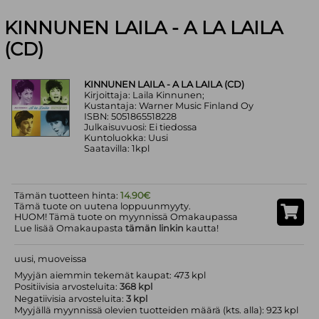
KINNUNEN LAILA - A LA LAILA
(CD)
KINNUNEN LAILA - A LA LAILA (CD)
Kirjoittaja: Laila Kinnunen;
Kustantaja: Warner Music Finland Oy
ISBN: 5051865518228
Julkaisuvuosi: Ei tiedossa
Kuntoluokka: Uusi
Saatavilla: 1kpl
Tämän tuotteen hinta:
14.90€
Tämä tuote on uutena loppuunmyyty.
HUOM! Tämä tuote on myynnissä Omakaupassa
Lue lisää Omakaupasta
tämän linkin
kautta!
uusi, muoveissa
Myyjän aiemmin tekemät kaupat: 473 kpl
Positiivisia arvosteluita:
368 kpl
Negatiivisia arvosteluita:
3 kpl
Myyjällä myynnissä olevien tuotteiden määrä (kts. alla): 923 kpl