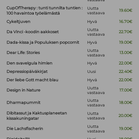
CupOfTherapy : tunti tunnilta tuntien :
Uutta
19.60€
vastaava
100 havaintoa työelämästä
Cykeltjuven
Hyvä
16.70€
Uutta
Da Vinci -koodin aakkoset
22.70€
vastaava
Dada-kissa ja Populuksen popcornit
Hyvä
19.00€
Uutta
Dear Life: Stories
13.00€
vastaava
Den svavelgula himlen
Hyvä
22.00€
Depressiopäiväkirjat
Uusi
22.40€
Der liebe Gott macht blau
Hyvä
22.00€
Uutta
Design in Nature
17.00€
vastaava
Uutta
Dharmapummit
18.00€
vastaava
Dibitassut ja Kaktusplaneetan
Uutta
20.00€
vastaava
kissakuningatar
Uutta
Die Lachsfischerin
19.00€
vastaava