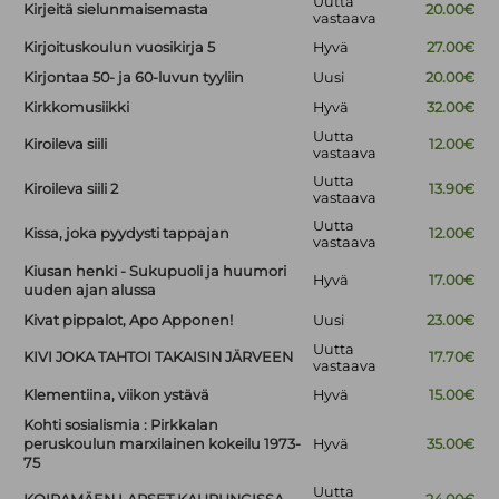
Uutta
Kirjeitä sielunmaisemasta
20.00€
vastaava
Kirjoituskoulun vuosikirja 5
Hyvä
27.00€
Kirjontaa 50- ja 60-luvun tyyliin
Uusi
20.00€
Kirkkomusiikki
Hyvä
32.00€
Uutta
Kiroileva siili
12.00€
vastaava
Uutta
Kiroileva siili 2
13.90€
vastaava
Uutta
Kissa, joka pyydysti tappajan
12.00€
vastaava
Kiusan henki - Sukupuoli ja huumori
Hyvä
17.00€
uuden ajan alussa
Kivat pippalot, Apo Apponen!
Uusi
23.00€
Uutta
KIVI JOKA TAHTOI TAKAISIN JÄRVEEN
17.70€
vastaava
Klementiina, viikon ystävä
Hyvä
15.00€
Kohti sosialismia : Pirkkalan
peruskoulun marxilainen kokeilu 1973-
Hyvä
35.00€
75
Uutta