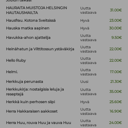
Joulun taikaa!
HAURAITA MUISTOJA HELSINGIN
Uutta
31.00€
vastaava
HAUTAUSMAILTA
Hausfrau. Kotona Sveitsissä
Hyvä
23.00€
Hauska matka aapinen
Hyvä
30.00€
Uutta
Havukka-ahon ajattelija
9.50€
vastaava
Uutta
Heinähatun ja Vilttitossun ystäväkirja
22.00€
vastaava
Uutta
Hello Ruby
22.00€
vastaava
Uutta
Helmi.
17.00€
vastaava
Herkkuja perunasta
Uusi
21.30€
Herkkukirja: nostalgisia leluja ja
Uutta
35.00€
vastaava
reseptejä
Herkkä kuin perhosen siipi
Hyvä
25.60€
Uutta
Herra Hakkaraisen aakkoset
16.90€
vastaava
Uutta
Herra Huu, rouva Huu ja vauva Huu
24.00€
vastaava