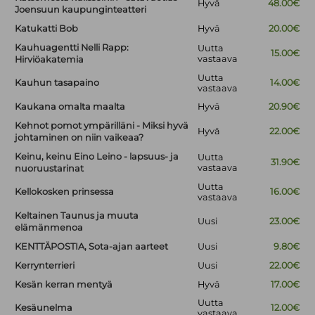
Hyvä
48.00€
Joensuun kaupunginteatteri
Katukatti Bob
Hyvä
20.00€
Kauhuagentti Nelli Rapp:
Uutta
15.00€
vastaava
Hirviöakatemia
Uutta
Kauhun tasapaino
14.00€
vastaava
Kaukana omalta maalta
Hyvä
20.90€
Kehnot pomot ympärilläni - Miksi hyvä
Hyvä
22.00€
johtaminen on niin vaikeaa?
Keinu, keinu Eino Leino - lapsuus- ja
Uutta
31.90€
vastaava
nuoruustarinat
Uutta
Kellokosken prinsessa
16.00€
vastaava
Keltainen Taunus ja muuta
Uusi
23.00€
elämänmenoa
KENTTÄPOSTIA, Sota-ajan aarteet
Uusi
9.80€
Kerrynterrieri
Uusi
22.00€
Kesän kerran mentyä
Hyvä
17.00€
Uutta
Kesäunelma
12.00€
vastaava