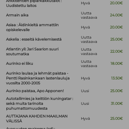
Arkkitehtien piparkakkutalot :
Hyvä
20.00€
Uudistettu laitos
Uutta
Armain aika
24.00€
vastaava
Asiaa : Äidinkieltä ammattiin
Hyvä
20.00€
opiskelevalle
Uutta
Askelia : esseitä kävelemisestä
25.00€
vastaava
Atlantin yli: Jari Saarion suuri
Uutta
22.00€
vastaava
soutumatka
Uutta
Aurinko ei liiku
18.00€
vastaava
Aurinko laulaa ja lehmät paistaa -
Pentti Rasinkankaan lastenlauluja
Hyvä
13.50€
vuosilta 2000-2005
Aurinko paistaa, Apo Apponen!
Uusi
25.00€
Autotallimies ja keittiön kuningatar :
sekä muita tarinoita
Uusi
31.00€
puhumattomuudesta
AUTTAJANA KAHDEN MAAILMAN
Hyvä
25.00€
VÄLISSÄ
Avaruuden maisema (cd) :