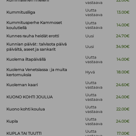
Kummallinen mieleni
22.00€
vastaava
Uutta
Kummitusliiga
13.00€
vastaava
Kummitusperhe Kammoset
Uutta
14.00€
vastaava
koulutiellä
Kunnes rauha heidät erotti
Uusi
24.70€
Kunnian päivät : talvisota päivä
Uusi
34.90€
päivältä, aseet ja sankarit
Uutta
Kuolema iltapäivällä
14.00€
vastaava
Kuolema Venetsiassa : ja muita
Hyvä
18.00€
kertomuksia
Uutta
Kuoleman kaari
24.60€
vastaava
Uutta
KUONO KOHTI JOULUA
24.00€
vastaava
Uutta
Kuono kohti koulua
22.00€
vastaava
Uutta
Kupla
24.00€
vastaava
Uutta
KUPLA TAI TUUTTI
17.00€
vastaava