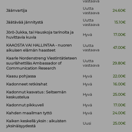
vastaava
Uutta
Jäänvartija
24.60€
vastaava
Uutta
Jäätävää jännitystä
15.10€
vastaava
Jörö-Jukka, tai Hauskoja tarinoita ja
Hyvä
17.00€
huvittavia kuvia
KAAOSTA VAI HALLINTAA - nuoren
Uutta
47.00€
vastaava
aikuisen elämän haasteet
Kaarle Nordenstreng Viestintätieteen
Uutta
suurlähettiläs Ambassador of
29.80€
vastaava
Communication Research
Kaasu pohjassa
Hyvä
22.00€
Kadonneet retkirahat
Hyvä
16.00€
Kadonnut kasvatus : Seitsemän
Hyvä
25.00€
keskustelua
Kadonnut pikkuveli
Hyvä
17.00€
Kahden maailman tyttö
Hyvä
24.00€
Kaiken keskellä yksin : aikuisten
Uusi
25.00€
yksinäisyydestä