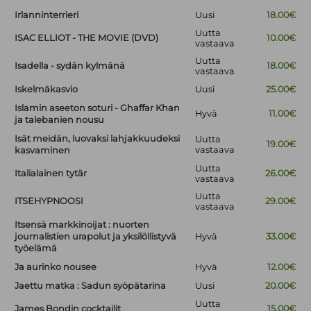
Irlanninterrieri
Uusi
18.00€
Uutta
ISAC ELLIOT - THE MOVIE (DVD)
10.00€
vastaava
Uutta
Isadella - sydän kylmänä
18.00€
vastaava
Iskelmäkasvio
Uusi
25.00€
Islamin aseeton soturi - Ghaffar Khan
Hyvä
11.00€
ja talebanien nousu
Isät meidän, luovaksi lahjakkuudeksi
Uutta
19.00€
vastaava
kasvaminen
Uutta
Italialainen tytär
26.00€
vastaava
Uutta
ITSEHYPNOOSI
29.00€
vastaava
Itsensä markkinoijat : nuorten
journalistien urapolut ja yksilöllistyvä
Hyvä
33.00€
työelämä
Ja aurinko nousee
Hyvä
12.00€
Jaettu matka : Sadun syöpätarina
Uusi
20.00€
Uutta
James Bondin cocktailit
15.00€