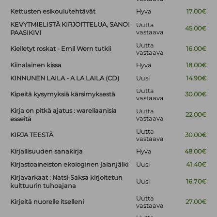
Kettusten esikoulutehtävät
Hyvä
17.00€
KEVYTMIELISTÄ KIRJOITTELUA, SANOI
Uutta
45.00€
vastaava
PAASIKIVI
Uutta
Kielletyt roskat - Emil Wern tutkii
16.00€
vastaava
Kiinalainen kissa
Hyvä
18.00€
KINNUNEN LAILA - A LA LAILA (CD)
Uusi
14.90€
Uutta
Kipeitä kysymyksiä kärsimyksestä
30.00€
vastaava
Kirja on pitkä ajatus : wareliaanisia
Uutta
22.00€
vastaava
esseitä
Uutta
KIRJA TEESTÄ
30.00€
vastaava
Kirjallisuuden sanakirja
Hyvä
48.00€
Kirjastoaineiston ekologinen jalanjälki
Uusi
41.40€
Kirjavarkaat : Natsi-Saksa kirjoitetun
Uusi
16.70€
kulttuurin tuhoajana
Uutta
Kirjeitä nuorelle itselleni
27.00€
vastaava