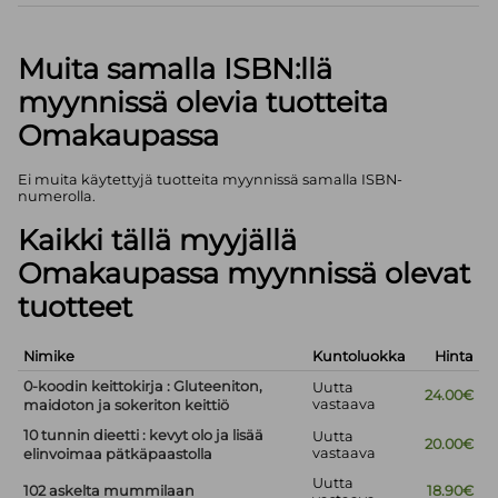
Muita samalla ISBN:llä
myynnissä olevia tuotteita
Omakaupassa
Ei muita käytettyjä tuotteita myynnissä samalla ISBN-
numerolla.
Kaikki tällä myyjällä
Omakaupassa myynnissä olevat
tuotteet
Nimike
Kuntoluokka
Hinta
0-koodin keittokirja : Gluteeniton,
Uutta
24.00€
vastaava
maidoton ja sokeriton keittiö
10 tunnin dieetti : kevyt olo ja lisää
Uutta
20.00€
vastaava
elinvoimaa pätkäpaastolla
Uutta
102 askelta mummilaan
18.90€