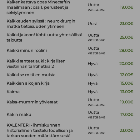
Kaikenkattava opas Minecraftin
Uutta
maailmaan : osa 1, perusteet ja
19.00€
vastaava
selviytyminen
Kaikkeuden sylissä : neurokirurgin
Uusi
23.00€
matka tietoisuuden ytimeen
Kaikki jakoon! Kohti uutta yhteisöllistä
Uutta
25.00€
vastaava
taloutta
Uutta
Kaikki minun roolini
28.00€
vastaava
Kaikki ranteet auki : kirjallisen
Hyvä
20.00€
viestinnän tähtihetkiä 2
Kaikki se mitä en muista
Hyvä
12.00€
Kaikkien aikojen kirja
Hyvä
15.00€
Kaima
Hyvä
13.00€
Uutta
Kaisa-mummin yövieraat
19.00€
vastaava
Uutta
Kakin maku
17.00€
vastaava
KALENTERI - ihmiskunnan
Uutta
historiallinen taistelu todellisen ja
23.00€
vastaava
tarkan vuoden määrittämisestä