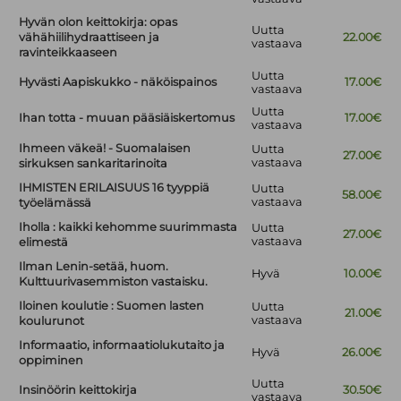
Hyvän olon keittokirja: opas
Uutta
vähähiilihydraattiseen ja
22.00€
vastaava
ravinteikkaaseen
Uutta
Hyvästi Aapiskukko - näköispainos
17.00€
vastaava
Uutta
Ihan totta - muuan pääsiäiskertomus
17.00€
vastaava
Ihmeen väkeä! - Suomalaisen
Uutta
27.00€
vastaava
sirkuksen sankaritarinoita
IHMISTEN ERILAISUUS 16 tyyppiä
Uutta
58.00€
vastaava
työelämässä
Iholla : kaikki kehomme suurimmasta
Uutta
27.00€
vastaava
elimestä
Ilman Lenin-setää, huom.
Hyvä
10.00€
Kulttuurivasemmiston vastaisku.
Iloinen koulutie : Suomen lasten
Uutta
21.00€
vastaava
koulurunot
Informaatio, informaatiolukutaito ja
Hyvä
26.00€
oppiminen
Uutta
Insinöörin keittokirja
30.50€
vastaava