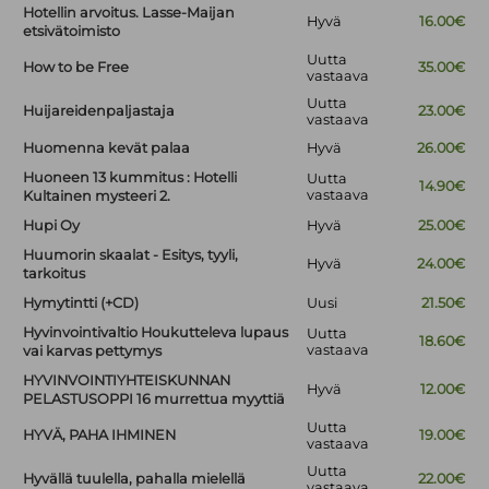
Hotellin arvoitus. Lasse-Maijan
Hyvä
16.00€
etsivätoimisto
Uutta
How to be Free
35.00€
vastaava
Uutta
Huijareidenpaljastaja
23.00€
vastaava
Huomenna kevät palaa
Hyvä
26.00€
Huoneen 13 kummitus : Hotelli
Uutta
14.90€
vastaava
Kultainen mysteeri 2.
Hupi Oy
Hyvä
25.00€
Huumorin skaalat - Esitys, tyyli,
Hyvä
24.00€
tarkoitus
Hymytintti (+CD)
Uusi
21.50€
Hyvinvointivaltio Houkutteleva lupaus
Uutta
18.60€
vastaava
vai karvas pettymys
HYVINVOINTIYHTEISKUNNAN
Hyvä
12.00€
PELASTUSOPPI 16 murrettua myyttiä
Uutta
HYVÄ, PAHA IHMINEN
19.00€
vastaava
Uutta
Hyvällä tuulella, pahalla mielellä
22.00€
vastaava