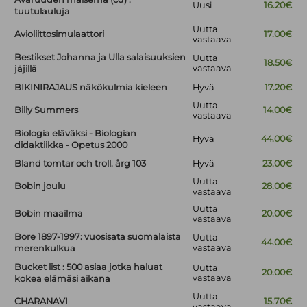
Uusi
16.20€
tuutulauluja
Uutta
Avioliittosimulaattori
17.00€
vastaava
Bestikset Johanna ja Ulla salaisuuksien
Uutta
18.50€
vastaava
jäjillä
BIKINIRAJAUS näkökulmia kieleen
Hyvä
17.20€
Uutta
Billy Summers
14.00€
vastaava
Biologia eläväksi - Biologian
Hyvä
44.00€
didaktiikka - Opetus 2000
Bland tomtar och troll. årg 103
Hyvä
23.00€
Uutta
Bobin joulu
28.00€
vastaava
Uutta
Bobin maailma
20.00€
vastaava
Bore 1897-1997: vuosisata suomalaista
Uutta
44.00€
vastaava
merenkulkua
Bucket list : 500 asiaa jotka haluat
Uutta
20.00€
vastaava
kokea elämäsi aikana
Uutta
CHARANAVI
15.70€
vastaava