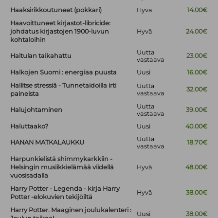
Haaksirikkoutuneet (pokkari)
Hyvä
14.00€
Haavoittuneet kirjastot-libricide:
johdatus kirjastojen 1900-luvun
Hyvä
24.00€
kohtaloihin
Uutta
Haitulan taikahattu
23.00€
vastaava
Halkojen Suomi : energiaa puusta
Uusi
16.00€
Hallitse stressiä - Tunnetaidoilla irti
Uutta
32.00€
vastaava
paineista
Uutta
Halujohtaminen
39.00€
vastaava
Haluttaako?
Uusi
40.00€
Uutta
HANAN MATKALAUKKU
18.70€
vastaava
Harpunkielistä shimmykarkkiin -
Helsingin musiikkielämää viidellä
Hyvä
48.00€
vuosisadalla
Harry Potter - Legenda - kirja Harry
Hyvä
38.00€
Potter -elokuvien tekijöiltä
Harry Potter. Maaginen joulukalenteri :
Uusi
38.00€