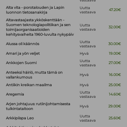
vastaava
Alta vita - porotalouden ja Lapin
Uutta
47.20€
vastaava
luonnon tietosanakirja
Altavastaajasta ykköskenttään -
Suomen teknologiapolitiikan ja sen
Uutta
32.00€
vastaava
toimijaorganisaatioiden
kehitysvaiheita 1960-luvulta nykypäiv
Uutta
Alussa oli käännös
30.00€
vastaava
Amari ja yön veljet
Hyvä
19.00€
Uutta
Ankkojen Suomi
27.00€
vastaava
Anteeksi häiriö, mutta tämä on
Hyvä
16.00€
vallankumous
Antiikin kreikan maailma
Hyvä
25.00€
Uutta
Aregemia
14.60€
vastaava
Arjen johtajuus: rutiinijohtamisesta
Hyvä
29.00€
tulkintataitoon
Uutta
Arkkipiispa Leo
25.60€
vastaava