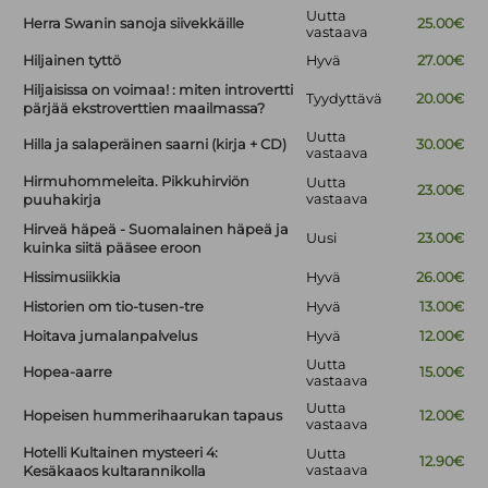
Uutta
Herra Swanin sanoja siivekkäille
25.00€
vastaava
Hiljainen tyttö
Hyvä
27.00€
Hiljaisissa on voimaa! : miten introvertti
Tyydyttävä
20.00€
pärjää ekstroverttien maailmassa?
Uutta
Hilla ja salaperäinen saarni (kirja + CD)
30.00€
vastaava
Hirmuhommeleita. Pikkuhirviön
Uutta
23.00€
vastaava
puuhakirja
Hirveä häpeä - Suomalainen häpeä ja
Uusi
23.00€
kuinka siitä pääsee eroon
Hissimusiikkia
Hyvä
26.00€
Historien om tio-tusen-tre
Hyvä
13.00€
Hoitava jumalanpalvelus
Hyvä
12.00€
Uutta
Hopea-aarre
15.00€
vastaava
Uutta
Hopeisen hummerihaarukan tapaus
12.00€
vastaava
Hotelli Kultainen mysteeri 4:
Uutta
12.90€
vastaava
Kesäkaaos kultarannikolla