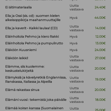
Uutta
Ei äitimateriaalia
24.40€
vastaava
Eila ja Ossi (sis. cd) : suomen kielen
Hyvä
44.00€
alkeisoppikirja maahanmuuttajille
Uutta
Ella ja kaverit - Kaikki laulaa! (CD)
14.00€
vastaava
Eläinhoitola Pehmo ja kiero Rakki
Hyvä
12.00€
Eläinhoitola Pehmo ja pumpulirutto
Hyvä
13.00€
Eläköön Kuusniemi
Hyvä
24.00€
Uutta
Eläköön leikki!
27.00€
vastaava
Elämme, siis kuolemme:
Uutta
20.00€
vastaava
keskustelukirjeitä
Elämyksiä ja kävelyretkiä Englannissa,
Uutta
19.00€
vastaava
Ranskassa, Italiassa ja Alpeilla
Uutta
Elämä rakastaa sinua
20.00€
vastaava
Uutta
Elämäni vuosi : tekemistä joka päivälle
18.00€
vastaava
Elämää koiran kanssa (Suomalainen
Uutta
25.00€