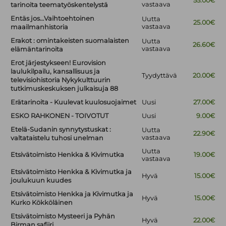
55.00€
vastaava
tarinoita teematyöskentelystä
Entäs jos…Vaihtoehtoinen
Uutta
25.00€
vastaava
maailmanhistoria
Erakot : omintakeisten suomalaisten
Uutta
26.60€
vastaava
elämäntarinoita
Erot järjestykseen! Eurovision
laulukilpailu, kansallisuus ja
Tyydyttävä
20.00€
televisiohistoria Nykykulttuurin
tutkimuskeskuksen julkaisuja 88
Erätarinoita - Kuulevat kuulosuojaimet
Uusi
27.00€
ESKO RAHKONEN - TOIVOTUT
Uusi
9.00€
Etelä-Sudanin synnytystuskat :
Uutta
22.90€
vastaava
valtataistelu tuhosi unelman
Uutta
Etsivätoimisto Henkka & Kivimutka
19.00€
vastaava
Etsivätoimisto Henkka & Kivimutka ja
Hyvä
15.00€
joulukuun kuudes
Etsivätoimisto Henkka ja Kivimutka ja
Hyvä
15.00€
Kurko Kökköläinen
Etsivätoimisto Mysteeri ja Pyhän
Hyvä
22.00€
Birman safiiri