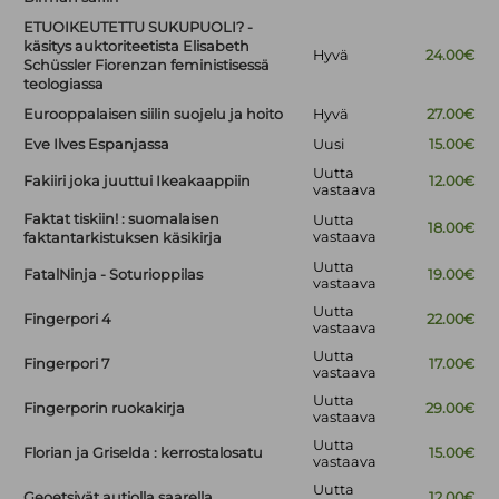
ETUOIKEUTETTU SUKUPUOLI? -
käsitys auktoriteetista Elisabeth
Hyvä
24.00€
Schüssler Fiorenzan feministisessä
teologiassa
Eurooppalaisen siilin suojelu ja hoito
Hyvä
27.00€
Eve Ilves Espanjassa
Uusi
15.00€
Uutta
Fakiiri joka juuttui Ikeakaappiin
12.00€
vastaava
Faktat tiskiin! : suomalaisen
Uutta
18.00€
vastaava
faktantarkistuksen käsikirja
Uutta
FatalNinja - Soturioppilas
19.00€
vastaava
Uutta
Fingerpori 4
22.00€
vastaava
Uutta
Fingerpori 7
17.00€
vastaava
Uutta
Fingerporin ruokakirja
29.00€
vastaava
Uutta
Florian ja Griselda : kerrostalosatu
15.00€
vastaava
Uutta
Geoetsivät autiolla saarella
12.00€