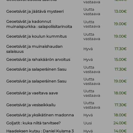
vastaava
Uutta
Geoetsivät ja jäätävä mysteeri
13.00€
vastaava
Geoetsivät ja kadonnut
Uutta
19.00€
vastaava
muinaispurkka : salapoliisitarinoita
Uutta
Geoetsivät ja koulun kummitus
19.00€
vastaava
Geoetsivät ja muinaishaudan
Hyvä
17.30€
salaisuus
Geoetsivät ja rahakäärön arvoitus
Hyvä
15.00€
Uutta
Geoetsivät ja salaperäinen Sasu
17.30€
vastaava
Uutta
Geoetsivät ja salaperäinen Sasu
19.00€
vastaava
Uutta
Geoetsivät ja vaeltava aave
18.00€
vastaava
Uutta
Geoetsivät ja vesiseikkailu
17.30€
vastaava
Geoetsivät ja yksikätinen madonna
Hyvä
18.00€
Goljatit : kuka niitä tarvitsee?
Uusi
24.00€
Haadeksen kutsu : Daniel Kuisma 3
Hyvä
14.00€