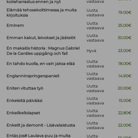
vastaava
koiraharrastus ennen ja nyt
Elämää tehosekoittimessa ja muita
Uutta
19.00€
vastaava
kirjoituksia
Uutta
Eminem
25.00€
vastaava
Uutta
Emman kakut, leivokset ja jäätelöt
30.00€
vastaava
En makalös historia : Magnus Gabriel
Hyvä
23.00€
De la Gardies uppgång och fall
Uutta
En tahdo kuolla, en vain jaksa elää
18.00€
vastaava
Uutta
Englanninspringerspanieli
14.90€
vastaava
Uutta
Eniten vituttaa työ
20.00€
vastaava
Uutta
Enkeleitä päivääsi
15.00€
vastaava
Uutta
Enkelikellolapset
22.80€
vastaava
Uutta
Enkelit ja demonit - Lisävalaistusta
22.00€
vastaava
Entäs jos# Laulava puu ja muita
Uutta