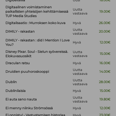
Digideiteillä
Uusi
18.00€
Digitaalinen voimistaminen
Uutta
paikallisten yhteisöjen kehittämisessä
19.00€
vastaava
TUP Media Studies
Digitalisaatio : Murroksen koko kuva
Hyvä
26.00€
Uutta
DIMILY - rakastan
20.00€
vastaava
DIMILY - rakastan : did I Mention I Love
Hyvä
12.00€
You?
Disney Pixar. Soul - Sielun syövereissä.
Uutta
15.00€
vastaava
Elokuvasuosikit
Draculan ratsu
Hyvä
16.00€
Uutta
Druidien puuhoroskooppi
14.00€
vastaava
Uutta
Dublin
28.00€
vastaava
Dublinilaisia
Hyvä
15.00€
Uutta
Ei auta sano nauta
19.80€
vastaava
Ei menny niinku Strömsössä
Hyvä
12.00€
Ei onnistu! - Vastustamisen historiaa
Hyvä
23.00€