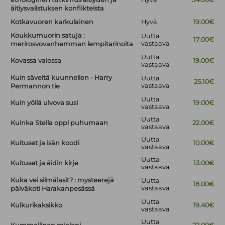
äitiysvalistuksen konflikteista
Kotkavuoren karkulainen
Hyvä
19.00€
Koukkumuorin satuja :
Uutta
17.00€
vastaava
merirosvovanhemman lempitarinoita
Uutta
Kovassa valossa
19.00€
vastaava
Kuin säveltä kuunnellen - Harry
Uutta
25.10€
vastaava
Permannon tie
Uutta
Kuin yöllä ulvova susi
19.00€
vastaava
Uutta
Kuinka Stella oppi puhumaan
22.00€
vastaava
Uutta
Kuituset ja isän koodi
10.00€
vastaava
Uutta
Kuituset ja äidin kirje
13.00€
vastaava
Kuka vei silmälasit? : mysteerejä
Uutta
18.00€
vastaava
päiväkoti Harakanpesässä
Uutta
Kulkurikaksikko
19.40€
vastaava
Uutta