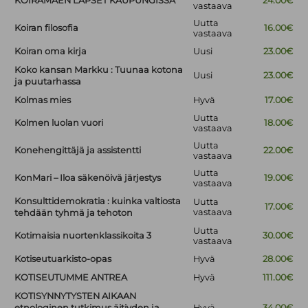
KOIRAMÄEN LAPSET KAUPUNGISSA
24.00€
vastaava
Uutta
Koiran filosofia
16.00€
vastaava
Koiran oma kirja
Uusi
23.00€
Koko kansan Markku : Tuunaa kotona
Uusi
23.00€
ja puutarhassa
Kolmas mies
Hyvä
17.00€
Uutta
Kolmen luolan vuori
18.00€
vastaava
Uutta
Konehengittäjä ja assistentti
22.00€
vastaava
Uutta
KonMari – Iloa säkenöivä järjestys
19.00€
vastaava
Konsulttidemokratia : kuinka valtiosta
Uutta
17.00€
vastaava
tehdään tyhmä ja tehoton
Uutta
Kotimaisia nuortenklassikoita 3
30.00€
vastaava
Kotiseutuarkisto-opas
Hyvä
28.00€
KOTISEUTUMME ANTREA
Hyvä
111.00€
KOTISYNNYTYSTEN AIKAAN
etnologinen tutkimus äitiyden ja
Hyvä
34.00€