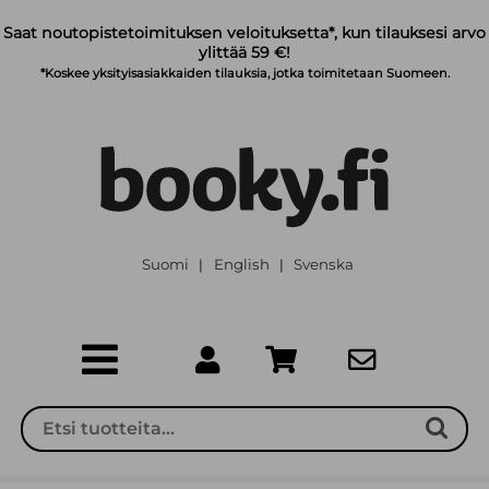
Siirry pääsisältöön
Saat noutopistetoimituksen veloituksetta*, kun tilauksesi arvo
ylittää 59 €!
*Koskee yksityisasiakkaiden tilauksia, jotka toimitetaan Suomeen.
Suomi
English
Svenska
|
|