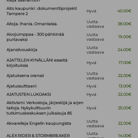
Kaija Saariahoon
Aito kaupunki : dokumenttiprojekti
Hyvä
40.00€
Tampere 2
Uutta
Aitoja. Ihania. Omanlaisia.
38.00€
vastaava
Aivojumppaa - 300 pähkinää
Uutta
19.00€
vastaava
purtavaksi
Uutta
Ajansiivouskirja
24.00€
vastaava
AJATTELEN KYNÄLLÄNI esseitä
Hyvä
17.00€
kirjoituksia
Uutta
Ajatuksena oranssi
22.00€
vastaava
Ajatussulttaani
Hyvä
13.00€
AJATUSTEN LUKIJAKSI
Hyvä
22.00€
Aktivismi. Verkostoja, järjestöjä ja arjen
taitoja. Nykykulttuurin
Hyvä
25.00€
tutkimuskeskuksen julkaisuja 85
Uutta
Akvarelleja Engelin kaupungista
22.00€
vastaava
Uutta
ALEX RIDER & STORMBREAKER
14.00€