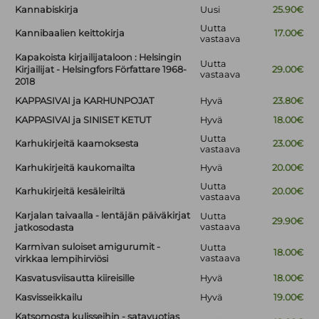
Kannabiskirja
Uusi
25.90€
Uutta
Kannibaalien keittokirja
17.00€
vastaava
Kapakoista kirjailijataloon : Helsingin
Uutta
Kirjailijat - Helsingfors Författare 1968-
29.00€
vastaava
2018
KAPPASIVAI ja KARHUNPOJAT
Hyvä
23.80€
KAPPASIVAI ja SINISET KETUT
Hyvä
18.00€
Uutta
Karhukirjeitä kaamoksesta
23.00€
vastaava
Karhukirjeitä kaukomailta
Hyvä
20.00€
Uutta
Karhukirjeitä kesäleiriltä
20.00€
vastaava
Karjalan taivaalla - lentäjän päiväkirjat
Uutta
29.90€
vastaava
jatkosodasta
Karmivan suloiset amigurumit -
Uutta
18.00€
vastaava
virkkaa lempihirviösi
Kasvatusviisautta kiireisille
Hyvä
18.00€
Kasvisseikkailu
Hyvä
19.00€
Katsomosta kulisseihin - satavuotias