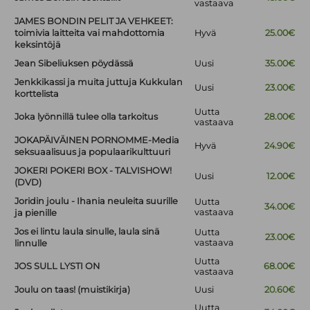
vastaava
JAMES BONDIN PELIT JA VEHKEET:
toimivia laitteita vai mahdottomia
Hyvä
25.00€
keksintöjä
Jean Sibeliuksen pöydässä
Uusi
35.00€
Jenkkikassi ja muita juttuja Kukkulan
Uusi
23.00€
korttelista
Uutta
Joka lyönnillä tulee olla tarkoitus
28.00€
vastaava
JOKAPÄIVÄINEN PORNOMME-Media
Hyvä
24.90€
seksuaalisuus ja populaarikulttuuri
JOKERI POKERI BOX - TALVISHOW!
Uusi
12.00€
(DVD)
Joridin joulu - Ihania neuleita suurille
Uutta
34.00€
vastaava
ja pienille
Jos ei lintu laula sinulle, laula sinä
Uutta
23.00€
vastaava
linnulle
Uutta
JOS SULL LYSTI ON
68.00€
vastaava
Joulu on taas! (muistikirja)
Uusi
20.60€
Uutta