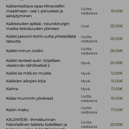
Kaikenkattava opas Minecraftin
Uutta
maailmaan : osa 1, perusteet ja
19.00€
vastaava
selviytyminen
Kaikkeuden sylissä : neurokirurgin
Uusi
23.00€
matka tietoisuuden ytimeen
Kaikki jakoon! Kohti uutta yhteisöllistä
Uutta
25.00€
vastaava
taloutta
Uutta
Kaikki minun roolini
28.00€
vastaava
Kaikki ranteet auki : kirjallisen
Hyvä
20.00€
viestinnän tähtihetkiä 2
Kaikki se mitä en muista
Hyvä
12.00€
Kaikkien aikojen kirja
Hyvä
15.00€
Kaima
Hyvä
13.00€
Uutta
Kaisa-mummin yövieraat
19.00€
vastaava
Uutta
Kakin maku
17.00€
vastaava
KALENTERI - ihmiskunnan
Uutta
historiallinen taistelu todellisen ja
23.00€
vastaava