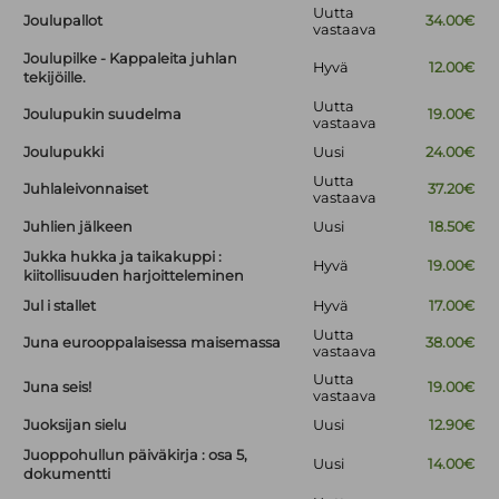
Uutta
Joulupallot
34.00€
vastaava
Joulupilke - Kappaleita juhlan
Hyvä
12.00€
tekijöille.
Uutta
Joulupukin suudelma
19.00€
vastaava
Joulupukki
Uusi
24.00€
Uutta
Juhlaleivonnaiset
37.20€
vastaava
Juhlien jälkeen
Uusi
18.50€
Jukka hukka ja taikakuppi :
Hyvä
19.00€
kiitollisuuden harjoitteleminen
Jul i stallet
Hyvä
17.00€
Uutta
Juna eurooppalaisessa maisemassa
38.00€
vastaava
Uutta
Juna seis!
19.00€
vastaava
Juoksijan sielu
Uusi
12.90€
Juoppohullun päiväkirja : osa 5,
Uusi
14.00€
dokumentti