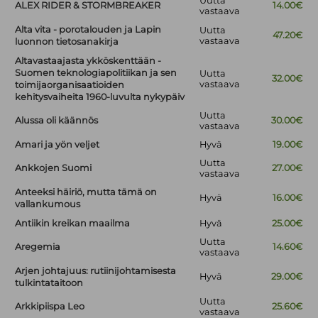
Uutta
ALEX RIDER & STORMBREAKER
14.00€
vastaava
Alta vita - porotalouden ja Lapin
Uutta
47.20€
vastaava
luonnon tietosanakirja
Altavastaajasta ykköskenttään -
Suomen teknologiapolitiikan ja sen
Uutta
32.00€
vastaava
toimijaorganisaatioiden
kehitysvaiheita 1960-luvulta nykypäiv
Uutta
Alussa oli käännös
30.00€
vastaava
Amari ja yön veljet
Hyvä
19.00€
Uutta
Ankkojen Suomi
27.00€
vastaava
Anteeksi häiriö, mutta tämä on
Hyvä
16.00€
vallankumous
Antiikin kreikan maailma
Hyvä
25.00€
Uutta
Aregemia
14.60€
vastaava
Arjen johtajuus: rutiinijohtamisesta
Hyvä
29.00€
tulkintataitoon
Uutta
Arkkipiispa Leo
25.60€
vastaava