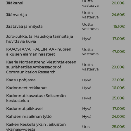
Uutta
Jääkansi
20.00€
vastaava
Uutta
Jäänvartija
24.60€
vastaava
Uutta
Jäätävää jännitystä
15.10€
vastaava
Jörö-Jukka, tai Hauskoja tarinoita ja
Hyvä
17.00€
huvittavia kuvia
KAAOSTA VAI HALLINTAA - nuoren
Uutta
47.00€
vastaava
aikuisen elämän haasteet
Kaarle Nordenstreng Viestintätieteen
Uutta
suurlähettiläs Ambassador of
29.80€
vastaava
Communication Research
Kaasu pohjassa
Hyvä
22.00€
Kadonneet retkirahat
Hyvä
16.00€
Kadonnut kasvatus : Seitsemän
Hyvä
25.00€
keskustelua
Kadonnut pikkuveli
Hyvä
17.00€
Kahden maailman tyttö
Hyvä
24.00€
Kaiken keskellä yksin : aikuisten
Uusi
25.00€
yksinäisyydestä