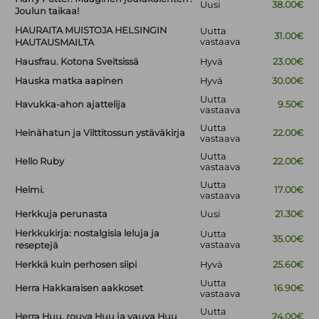
Uusi
38.00€
Joulun taikaa!
HAURAITA MUISTOJA HELSINGIN
Uutta
31.00€
vastaava
HAUTAUSMAILTA
Hausfrau. Kotona Sveitsissä
Hyvä
23.00€
Hauska matka aapinen
Hyvä
30.00€
Uutta
Havukka-ahon ajattelija
9.50€
vastaava
Uutta
Heinähatun ja Vilttitossun ystäväkirja
22.00€
vastaava
Uutta
Hello Ruby
22.00€
vastaava
Uutta
Helmi.
17.00€
vastaava
Herkkuja perunasta
Uusi
21.30€
Herkkukirja: nostalgisia leluja ja
Uutta
35.00€
vastaava
reseptejä
Herkkä kuin perhosen siipi
Hyvä
25.60€
Uutta
Herra Hakkaraisen aakkoset
16.90€
vastaava
Uutta
Herra Huu, rouva Huu ja vauva Huu
24.00€