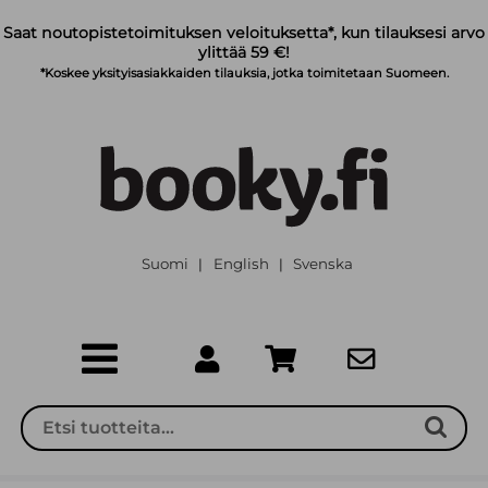
Siirry pääsisältöön
Saat noutopistetoimituksen veloituksetta*, kun tilauksesi arvo
ylittää 59 €!
*Koskee yksityisasiakkaiden tilauksia, jotka toimitetaan Suomeen.
Suomi
English
Svenska
|
|