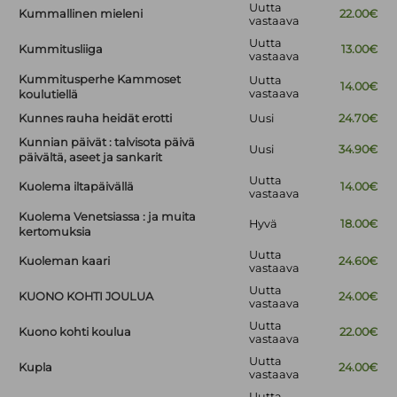
Uutta
Kummallinen mieleni
22.00€
vastaava
Uutta
Kummitusliiga
13.00€
vastaava
Kummitusperhe Kammoset
Uutta
14.00€
vastaava
koulutiellä
Kunnes rauha heidät erotti
Uusi
24.70€
Kunnian päivät : talvisota päivä
Uusi
34.90€
päivältä, aseet ja sankarit
Uutta
Kuolema iltapäivällä
14.00€
vastaava
Kuolema Venetsiassa : ja muita
Hyvä
18.00€
kertomuksia
Uutta
Kuoleman kaari
24.60€
vastaava
Uutta
KUONO KOHTI JOULUA
24.00€
vastaava
Uutta
Kuono kohti koulua
22.00€
vastaava
Uutta
Kupla
24.00€
vastaava
Uutta