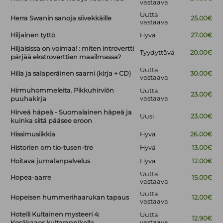
vastaava
Uutta
Herra Swanin sanoja siivekkäille
25.00€
vastaava
Hiljainen tyttö
Hyvä
27.00€
Hiljaisissa on voimaa! : miten introvertti
Tyydyttävä
20.00€
pärjää ekstroverttien maailmassa?
Uutta
Hilla ja salaperäinen saarni (kirja + CD)
30.00€
vastaava
Hirmuhommeleita. Pikkuhirviön
Uutta
23.00€
vastaava
puuhakirja
Hirveä häpeä - Suomalainen häpeä ja
Uusi
23.00€
kuinka siitä pääsee eroon
Hissimusiikkia
Hyvä
26.00€
Historien om tio-tusen-tre
Hyvä
13.00€
Hoitava jumalanpalvelus
Hyvä
12.00€
Uutta
Hopea-aarre
15.00€
vastaava
Uutta
Hopeisen hummerihaarukan tapaus
12.00€
vastaava
Hotelli Kultainen mysteeri 4:
Uutta
12.90€
vastaava
Kesäkaaos kultarannikolla