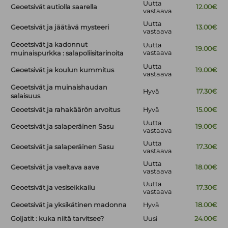
Uutta
Geoetsivät autiolla saarella
12.00€
vastaava
Uutta
Geoetsivät ja jäätävä mysteeri
13.00€
vastaava
Geoetsivät ja kadonnut
Uutta
19.00€
vastaava
muinaispurkka : salapoliisitarinoita
Uutta
Geoetsivät ja koulun kummitus
19.00€
vastaava
Geoetsivät ja muinaishaudan
Hyvä
17.30€
salaisuus
Geoetsivät ja rahakäärön arvoitus
Hyvä
15.00€
Uutta
Geoetsivät ja salaperäinen Sasu
19.00€
vastaava
Uutta
Geoetsivät ja salaperäinen Sasu
17.30€
vastaava
Uutta
Geoetsivät ja vaeltava aave
18.00€
vastaava
Uutta
Geoetsivät ja vesiseikkailu
17.30€
vastaava
Geoetsivät ja yksikätinen madonna
Hyvä
18.00€
Goljatit : kuka niitä tarvitsee?
Uusi
24.00€