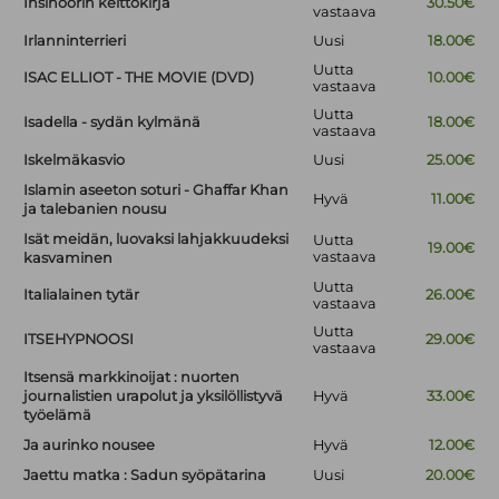
Insinöörin keittokirja
30.50€
vastaava
Irlanninterrieri
Uusi
18.00€
Uutta
ISAC ELLIOT - THE MOVIE (DVD)
10.00€
vastaava
Uutta
Isadella - sydän kylmänä
18.00€
vastaava
Iskelmäkasvio
Uusi
25.00€
Islamin aseeton soturi - Ghaffar Khan
Hyvä
11.00€
ja talebanien nousu
Isät meidän, luovaksi lahjakkuudeksi
Uutta
19.00€
vastaava
kasvaminen
Uutta
Italialainen tytär
26.00€
vastaava
Uutta
ITSEHYPNOOSI
29.00€
vastaava
Itsensä markkinoijat : nuorten
journalistien urapolut ja yksilöllistyvä
Hyvä
33.00€
työelämä
Ja aurinko nousee
Hyvä
12.00€
Jaettu matka : Sadun syöpätarina
Uusi
20.00€