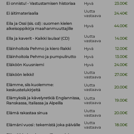
Ei onnistu! - Vastustamisen historiaa
Hyvä
23.00€
Uutta
Ei äitimateriaalia
24.40€
vastaava
Eila ja Ossi (sis. cd) : suomen kielen
Hyvä
44.00€
alkeisoppikirja maahanmuuttajille
Uutta
Ella ja kaverit - Kaikki laulaa! (CD)
14.00€
vastaava
Eläinhoitola Pehmo ja kiero Rakki
Hyvä
12.00€
Eläinhoitola Pehmo ja pumpulirutto
Hyvä
13.00€
Eläköön Kuusniemi
Hyvä
24.00€
Uutta
Eläköön leikki!
27.00€
vastaava
Elämme, siis kuolemme:
Uutta
20.00€
vastaava
keskustelukirjeitä
Elämyksiä ja kävelyretkiä Englannissa,
Uutta
19.00€
vastaava
Ranskassa, Italiassa ja Alpeilla
Uutta
Elämä rakastaa sinua
20.00€
vastaava
Uutta
Elämäni vuosi : tekemistä joka päivälle
18.00€
vastaava