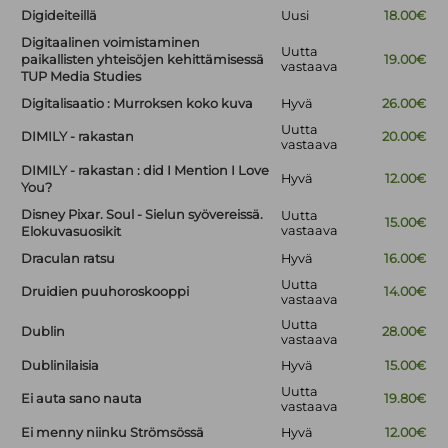
Digideiteillä
Uusi
18.00€
Digitaalinen voimistaminen
Uutta
paikallisten yhteisöjen kehittämisessä
19.00€
vastaava
TUP Media Studies
Digitalisaatio : Murroksen koko kuva
Hyvä
26.00€
Uutta
DIMILY - rakastan
20.00€
vastaava
DIMILY - rakastan : did I Mention I Love
Hyvä
12.00€
You?
Disney Pixar. Soul - Sielun syövereissä.
Uutta
15.00€
vastaava
Elokuvasuosikit
Draculan ratsu
Hyvä
16.00€
Uutta
Druidien puuhoroskooppi
14.00€
vastaava
Uutta
Dublin
28.00€
vastaava
Dublinilaisia
Hyvä
15.00€
Uutta
Ei auta sano nauta
19.80€
vastaava
Ei menny niinku Strömsössä
Hyvä
12.00€