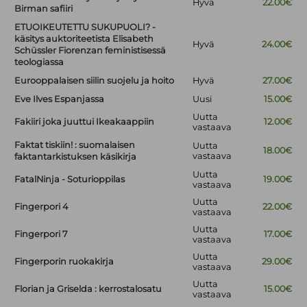
Hyvä
22.00€
Birman safiiri
ETUOIKEUTETTU SUKUPUOLI? -
käsitys auktoriteetista Elisabeth
Hyvä
24.00€
Schüssler Fiorenzan feministisessä
teologiassa
Eurooppalaisen siilin suojelu ja hoito
Hyvä
27.00€
Eve Ilves Espanjassa
Uusi
15.00€
Uutta
Fakiiri joka juuttui Ikeakaappiin
12.00€
vastaava
Faktat tiskiin! : suomalaisen
Uutta
18.00€
vastaava
faktantarkistuksen käsikirja
Uutta
FatalNinja - Soturioppilas
19.00€
vastaava
Uutta
Fingerpori 4
22.00€
vastaava
Uutta
Fingerpori 7
17.00€
vastaava
Uutta
Fingerporin ruokakirja
29.00€
vastaava
Uutta
Florian ja Griselda : kerrostalosatu
15.00€
vastaava