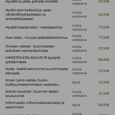
Hyvällä tuulella, pahalla mielellä
22.00€
vastaava
Hyvän olon keittokirja: opas
Uutta
vähähiilihydraattiseen ja
22.00€
vastaava
ravinteikkaaseen
Uutta
Hyvästi Aapiskukko - näköispainos
17.00€
vastaava
Uutta
Ihan totta - muuan pääsiäiskertomus
17.00€
vastaava
Ihmeen väkeä! - Suomalaisen
Uutta
27.00€
vastaava
sirkuksen sankaritarinoita
IHMISTEN ERILAISUUS 16 tyyppiä
Uutta
58.00€
vastaava
työelämässä
Iholla : kaikki kehomme suurimmasta
Uutta
27.00€
vastaava
elimestä
Ilman Lenin-setää, huom.
Hyvä
10.00€
Kulttuurivasemmiston vastaisku.
Iloinen koulutie : Suomen lasten
Uutta
21.00€
vastaava
koulurunot
Informaatio, informaatiolukutaito ja
Hyvä
26.00€
oppiminen
Uutta