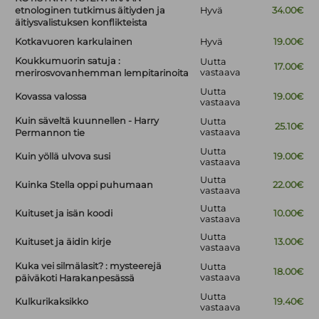
etnologinen tutkimus äitiyden ja
Hyvä
34.00€
äitiysvalistuksen konflikteista
Kotkavuoren karkulainen
Hyvä
19.00€
Koukkumuorin satuja :
Uutta
17.00€
vastaava
merirosvovanhemman lempitarinoita
Uutta
Kovassa valossa
19.00€
vastaava
Kuin säveltä kuunnellen - Harry
Uutta
25.10€
vastaava
Permannon tie
Uutta
Kuin yöllä ulvova susi
19.00€
vastaava
Uutta
Kuinka Stella oppi puhumaan
22.00€
vastaava
Uutta
Kuituset ja isän koodi
10.00€
vastaava
Uutta
Kuituset ja äidin kirje
13.00€
vastaava
Kuka vei silmälasit? : mysteerejä
Uutta
18.00€
vastaava
päiväkoti Harakanpesässä
Uutta
Kulkurikaksikko
19.40€
vastaava