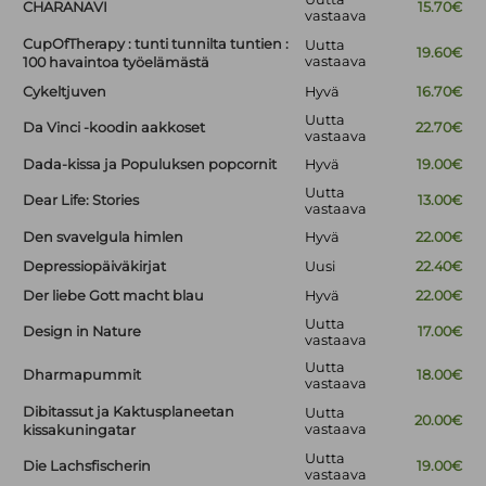
CHARANAVI
15.70€
vastaava
CupOfTherapy : tunti tunnilta tuntien :
Uutta
19.60€
vastaava
100 havaintoa työelämästä
Cykeltjuven
Hyvä
16.70€
Uutta
Da Vinci -koodin aakkoset
22.70€
vastaava
Dada-kissa ja Populuksen popcornit
Hyvä
19.00€
Uutta
Dear Life: Stories
13.00€
vastaava
Den svavelgula himlen
Hyvä
22.00€
Depressiopäiväkirjat
Uusi
22.40€
Der liebe Gott macht blau
Hyvä
22.00€
Uutta
Design in Nature
17.00€
vastaava
Uutta
Dharmapummit
18.00€
vastaava
Dibitassut ja Kaktusplaneetan
Uutta
20.00€
vastaava
kissakuningatar
Uutta
Die Lachsfischerin
19.00€
vastaava