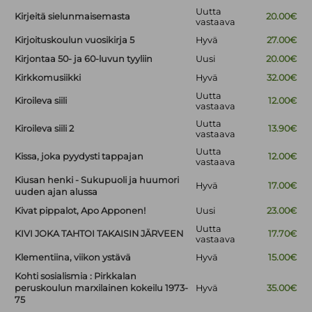
Uutta
Kirjeitä sielunmaisemasta
20.00€
vastaava
Kirjoituskoulun vuosikirja 5
Hyvä
27.00€
Kirjontaa 50- ja 60-luvun tyyliin
Uusi
20.00€
Kirkkomusiikki
Hyvä
32.00€
Uutta
Kiroileva siili
12.00€
vastaava
Uutta
Kiroileva siili 2
13.90€
vastaava
Uutta
Kissa, joka pyydysti tappajan
12.00€
vastaava
Kiusan henki - Sukupuoli ja huumori
Hyvä
17.00€
uuden ajan alussa
Kivat pippalot, Apo Apponen!
Uusi
23.00€
Uutta
KIVI JOKA TAHTOI TAKAISIN JÄRVEEN
17.70€
vastaava
Klementiina, viikon ystävä
Hyvä
15.00€
Kohti sosialismia : Pirkkalan
peruskoulun marxilainen kokeilu 1973-
Hyvä
35.00€
75