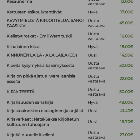
Kesäunelma
12.00€
vastaava
Kettusten esikoulutehtävät
Hyvä
17.00€
KEVYTMIELISTÄ KIRJOITTELUA, SANOI
Uutta
45.00€
vastaava
PAASIKIVI
Uutta
Kielletyt roskat - Emil Wern tutkii
16.00€
vastaava
Kiinalainen kissa
Hyvä
18.00€
KINNUNEN LAILA - A LA LAILA (CD)
Uusi
14.90€
Uutta
Kipeitä kysymyksiä kärsimyksestä
30.00€
vastaava
Kirja on pitkä ajatus : wareliaanisia
Uutta
22.00€
vastaava
esseitä
Uutta
KIRJA TEESTÄ
30.00€
vastaava
Kirjallisuuden sanakirja
Hyvä
48.00€
Kirjastoaineiston ekologinen jalanjälki
Uusi
41.40€
Kirjavarkaat : Natsi-Saksa kirjoitetun
Uusi
16.70€
kulttuurin tuhoajana
Uutta
Kirjeitä nuorelle itselleni
27.00€
vastaava