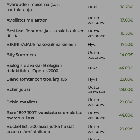
Avaruuden maisema (cd) :
Uusi
16.20€
tuutulauluja
Uutta
Avioliittosimulaattori
17.00€
vastaava
Bestikset Johanna ja Ulla salaisuuksien
Uutta
18.50€
vastaava
jäjillä
BIKINIRAJAUS näkökulmia kieleen
Hyvä
17.20€
Uutta
Billy Summers
14.00€
vastaava
Biologia eläväksi - Biologian
Hyvä
44.00€
didaktiikka - Opetus 2000
Bland tomtar och troll. årg 103
Hyvä
23.00€
Uutta
Bobin joulu
28.00€
vastaava
Uutta
Bobin maailma
20.00€
vastaava
Bore 1897-1997: vuosisata suomalaista
Uutta
44.00€
vastaava
merenkulkua
Bucket list : 500 asiaa jotka haluat
Uutta
20.00€
vastaava
kokea elämäsi aikana
Uutta