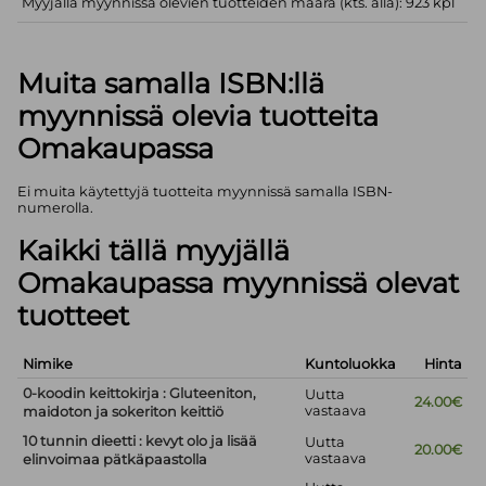
Myyjällä myynnissä olevien tuotteiden määrä (kts. alla): 923 kpl
Muita samalla ISBN:llä
myynnissä olevia tuotteita
Omakaupassa
Ei muita käytettyjä tuotteita myynnissä samalla ISBN-
numerolla.
Kaikki tällä myyjällä
Omakaupassa myynnissä olevat
tuotteet
Nimike
Kuntoluokka
Hinta
0-koodin keittokirja : Gluteeniton,
Uutta
24.00€
vastaava
maidoton ja sokeriton keittiö
10 tunnin dieetti : kevyt olo ja lisää
Uutta
20.00€
vastaava
elinvoimaa pätkäpaastolla