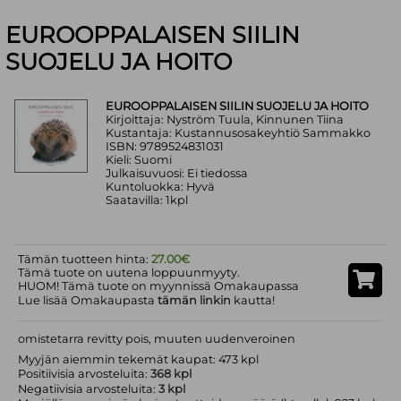
EUROOPPALAISEN SIILIN
SUOJELU JA HOITO
EUROOPPALAISEN SIILIN SUOJELU JA HOITO
Kirjoittaja: Nyström Tuula, Kinnunen Tiina
Kustantaja: Kustannusosakeyhtiö Sammakko
ISBN: 9789524831031
Kieli: Suomi
Julkaisuvuosi: Ei tiedossa
Kuntoluokka: Hyvä
Saatavilla: 1kpl
Tämän tuotteen hinta:
27.00€
Tämä tuote on uutena loppuunmyyty.
HUOM! Tämä tuote on myynnissä Omakaupassa
Lue lisää Omakaupasta
tämän linkin
kautta!
omistetarra revitty pois, muuten uudenveroinen
Myyjän aiemmin tekemät kaupat: 473 kpl
Positiivisia arvosteluita:
368 kpl
Negatiivisia arvosteluita:
3 kpl