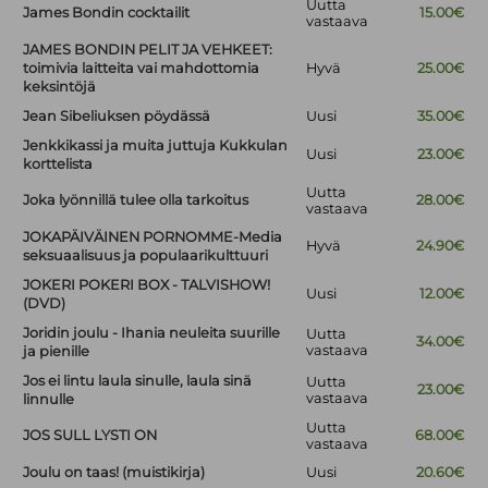
Uutta
James Bondin cocktailit
15.00€
vastaava
JAMES BONDIN PELIT JA VEHKEET:
toimivia laitteita vai mahdottomia
Hyvä
25.00€
keksintöjä
Jean Sibeliuksen pöydässä
Uusi
35.00€
Jenkkikassi ja muita juttuja Kukkulan
Uusi
23.00€
korttelista
Uutta
Joka lyönnillä tulee olla tarkoitus
28.00€
vastaava
JOKAPÄIVÄINEN PORNOMME-Media
Hyvä
24.90€
seksuaalisuus ja populaarikulttuuri
JOKERI POKERI BOX - TALVISHOW!
Uusi
12.00€
(DVD)
Joridin joulu - Ihania neuleita suurille
Uutta
34.00€
vastaava
ja pienille
Jos ei lintu laula sinulle, laula sinä
Uutta
23.00€
vastaava
linnulle
Uutta
JOS SULL LYSTI ON
68.00€
vastaava
Joulu on taas! (muistikirja)
Uusi
20.60€