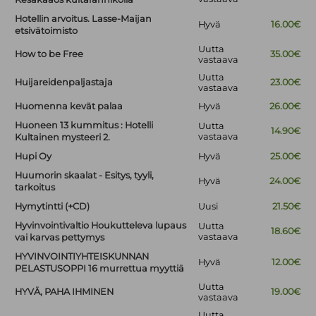
Hotellin arvoitus. Lasse-Maijan
Hyvä
16.00€
etsivätoimisto
Uutta
How to be Free
35.00€
vastaava
Uutta
Huijareidenpaljastaja
23.00€
vastaava
Huomenna kevät palaa
Hyvä
26.00€
Huoneen 13 kummitus : Hotelli
Uutta
14.90€
vastaava
Kultainen mysteeri 2.
Hupi Oy
Hyvä
25.00€
Huumorin skaalat - Esitys, tyyli,
Hyvä
24.00€
tarkoitus
Hymytintti (+CD)
Uusi
21.50€
Hyvinvointivaltio Houkutteleva lupaus
Uutta
18.60€
vastaava
vai karvas pettymys
HYVINVOINTIYHTEISKUNNAN
Hyvä
12.00€
PELASTUSOPPI 16 murrettua myyttiä
Uutta
HYVÄ, PAHA IHMINEN
19.00€
vastaava
Uutta