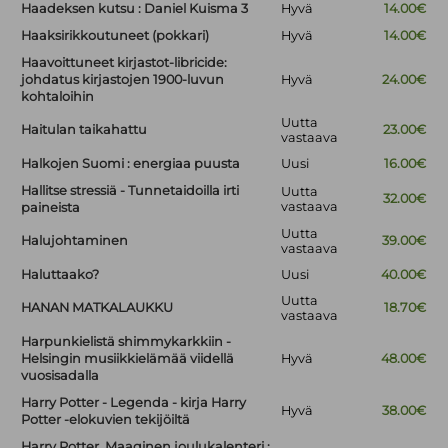
Haadeksen kutsu : Daniel Kuisma 3
Hyvä
14.00€
Haaksirikkoutuneet (pokkari)
Hyvä
14.00€
Haavoittuneet kirjastot-libricide:
johdatus kirjastojen 1900-luvun
Hyvä
24.00€
kohtaloihin
Uutta
Haitulan taikahattu
23.00€
vastaava
Halkojen Suomi : energiaa puusta
Uusi
16.00€
Hallitse stressiä - Tunnetaidoilla irti
Uutta
32.00€
vastaava
paineista
Uutta
Halujohtaminen
39.00€
vastaava
Haluttaako?
Uusi
40.00€
Uutta
HANAN MATKALAUKKU
18.70€
vastaava
Harpunkielistä shimmykarkkiin -
Helsingin musiikkielämää viidellä
Hyvä
48.00€
vuosisadalla
Harry Potter - Legenda - kirja Harry
Hyvä
38.00€
Potter -elokuvien tekijöiltä
Harry Potter. Maaginen joulukalenteri :