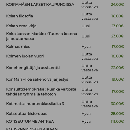
Uutta
KOIRAMÄEN LAPSET KAUPUNGISSA
24.00€
vastaava
Uutta
Koiran filosofia
16.00€
vastaava
Koiran oma kirja
Uusi
23.00€
Koko kansan Markku : Tuunaa kotona
Uusi
23.00€
ja puutarhassa
Kolmas mies
Hyvä
17.00€
Uutta
Kolmen luolan vuori
18.00€
vastaava
Uutta
Konehengittäjä ja assistentti
22.00€
vastaava
Uutta
KonMari – Iloa säkenöivä järjestys
19.00€
vastaava
Konsulttidemokratia : kuinka valtiosta
Uutta
17.00€
vastaava
tehdään tyhmä ja tehoton
Uutta
Kotimaisia nuortenklassikoita 3
30.00€
vastaava
Kotiseutuarkisto-opas
Hyvä
28.00€
KOTISEUTUMME ANTREA
Hyvä
111.00€
KOTISYNNYTYSTEN AIKAAN