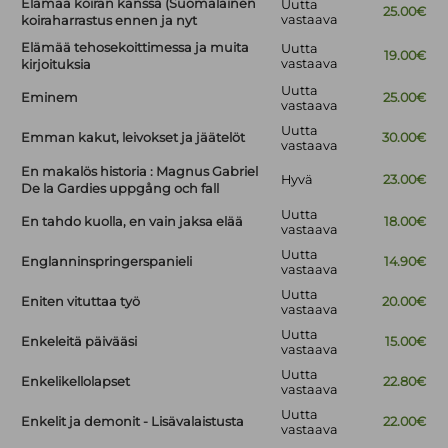
Elämää koiran kanssa (Suomalainen
Uutta
25.00€
vastaava
koiraharrastus ennen ja nyt
Elämää tehosekoittimessa ja muita
Uutta
19.00€
vastaava
kirjoituksia
Uutta
Eminem
25.00€
vastaava
Uutta
Emman kakut, leivokset ja jäätelöt
30.00€
vastaava
En makalös historia : Magnus Gabriel
Hyvä
23.00€
De la Gardies uppgång och fall
Uutta
En tahdo kuolla, en vain jaksa elää
18.00€
vastaava
Uutta
Englanninspringerspanieli
14.90€
vastaava
Uutta
Eniten vituttaa työ
20.00€
vastaava
Uutta
Enkeleitä päivääsi
15.00€
vastaava
Uutta
Enkelikellolapset
22.80€
vastaava
Uutta
Enkelit ja demonit - Lisävalaistusta
22.00€
vastaava