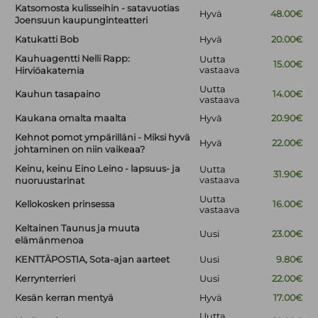
Katsomosta kulisseihin - satavuotias
Hyvä
48.00€
Joensuun kaupunginteatteri
Katukatti Bob
Hyvä
20.00€
Kauhuagentti Nelli Rapp:
Uutta
15.00€
vastaava
Hirviöakatemia
Uutta
Kauhun tasapaino
14.00€
vastaava
Kaukana omalta maalta
Hyvä
20.90€
Kehnot pomot ympärilläni - Miksi hyvä
Hyvä
22.00€
johtaminen on niin vaikeaa?
Keinu, keinu Eino Leino - lapsuus- ja
Uutta
31.90€
vastaava
nuoruustarinat
Uutta
Kellokosken prinsessa
16.00€
vastaava
Keltainen Taunus ja muuta
Uusi
23.00€
elämänmenoa
KENTTÄPOSTIA, Sota-ajan aarteet
Uusi
9.80€
Kerrynterrieri
Uusi
22.00€
Kesän kerran mentyä
Hyvä
17.00€
Uutta