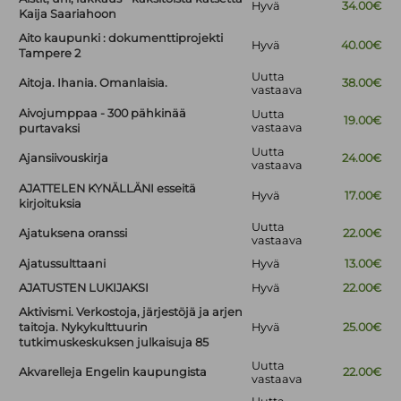
Hyvä
34.00€
Kaija Saariahoon
Aito kaupunki : dokumenttiprojekti
Hyvä
40.00€
Tampere 2
Uutta
Aitoja. Ihania. Omanlaisia.
38.00€
vastaava
Aivojumppaa - 300 pähkinää
Uutta
19.00€
vastaava
purtavaksi
Uutta
Ajansiivouskirja
24.00€
vastaava
AJATTELEN KYNÄLLÄNI esseitä
Hyvä
17.00€
kirjoituksia
Uutta
Ajatuksena oranssi
22.00€
vastaava
Ajatussulttaani
Hyvä
13.00€
AJATUSTEN LUKIJAKSI
Hyvä
22.00€
Aktivismi. Verkostoja, järjestöjä ja arjen
taitoja. Nykykulttuurin
Hyvä
25.00€
tutkimuskeskuksen julkaisuja 85
Uutta
Akvarelleja Engelin kaupungista
22.00€
vastaava