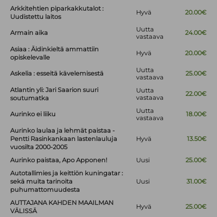
Arkkitehtien piparkakkutalot :
Hyvä
20.00€
Uudistettu laitos
Uutta
Armain aika
24.00€
vastaava
Asiaa : Äidinkieltä ammattiin
Hyvä
20.00€
opiskelevalle
Uutta
Askelia : esseitä kävelemisestä
25.00€
vastaava
Atlantin yli: Jari Saarion suuri
Uutta
22.00€
vastaava
soutumatka
Uutta
Aurinko ei liiku
18.00€
vastaava
Aurinko laulaa ja lehmät paistaa -
Pentti Rasinkankaan lastenlauluja
Hyvä
13.50€
vuosilta 2000-2005
Aurinko paistaa, Apo Apponen!
Uusi
25.00€
Autotallimies ja keittiön kuningatar :
sekä muita tarinoita
Uusi
31.00€
puhumattomuudesta
AUTTAJANA KAHDEN MAAILMAN
Hyvä
25.00€
VÄLISSÄ