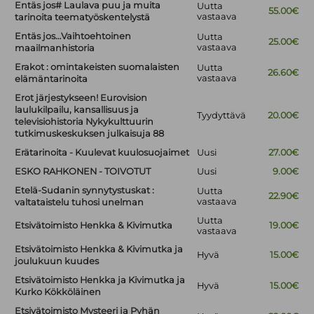
Entäs jos# Laulava puu ja muita
Uutta
55.00€
vastaava
tarinoita teematyöskentelystä
Entäs jos…Vaihtoehtoinen
Uutta
25.00€
vastaava
maailmanhistoria
Erakot : omintakeisten suomalaisten
Uutta
26.60€
vastaava
elämäntarinoita
Erot järjestykseen! Eurovision
laulukilpailu, kansallisuus ja
Tyydyttävä
20.00€
televisiohistoria Nykykulttuurin
tutkimuskeskuksen julkaisuja 88
Erätarinoita - Kuulevat kuulosuojaimet
Uusi
27.00€
ESKO RAHKONEN - TOIVOTUT
Uusi
9.00€
Etelä-Sudanin synnytystuskat :
Uutta
22.90€
vastaava
valtataistelu tuhosi unelman
Uutta
Etsivätoimisto Henkka & Kivimutka
19.00€
vastaava
Etsivätoimisto Henkka & Kivimutka ja
Hyvä
15.00€
joulukuun kuudes
Etsivätoimisto Henkka ja Kivimutka ja
Hyvä
15.00€
Kurko Kökköläinen
Etsivätoimisto Mysteeri ja Pyhän