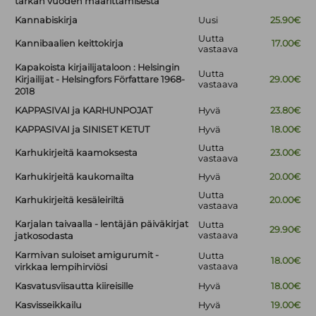
tarkan vuoden määrittämisestä
Kannabiskirja
Uusi
25.90€
Uutta
Kannibaalien keittokirja
17.00€
vastaava
Kapakoista kirjailijataloon : Helsingin
Uutta
Kirjailijat - Helsingfors Författare 1968-
29.00€
vastaava
2018
KAPPASIVAI ja KARHUNPOJAT
Hyvä
23.80€
KAPPASIVAI ja SINISET KETUT
Hyvä
18.00€
Uutta
Karhukirjeitä kaamoksesta
23.00€
vastaava
Karhukirjeitä kaukomailta
Hyvä
20.00€
Uutta
Karhukirjeitä kesäleiriltä
20.00€
vastaava
Karjalan taivaalla - lentäjän päiväkirjat
Uutta
29.90€
vastaava
jatkosodasta
Karmivan suloiset amigurumit -
Uutta
18.00€
vastaava
virkkaa lempihirviösi
Kasvatusviisautta kiireisille
Hyvä
18.00€
Kasvisseikkailu
Hyvä
19.00€