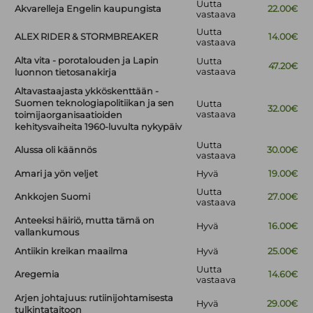
Uutta
Akvarelleja Engelin kaupungista
22.00€
vastaava
Uutta
ALEX RIDER & STORMBREAKER
14.00€
vastaava
Alta vita - porotalouden ja Lapin
Uutta
47.20€
vastaava
luonnon tietosanakirja
Altavastaajasta ykköskenttään -
Suomen teknologiapolitiikan ja sen
Uutta
32.00€
vastaava
toimijaorganisaatioiden
kehitysvaiheita 1960-luvulta nykypäiv
Uutta
Alussa oli käännös
30.00€
vastaava
Amari ja yön veljet
Hyvä
19.00€
Uutta
Ankkojen Suomi
27.00€
vastaava
Anteeksi häiriö, mutta tämä on
Hyvä
16.00€
vallankumous
Antiikin kreikan maailma
Hyvä
25.00€
Uutta
Aregemia
14.60€
vastaava
Arjen johtajuus: rutiinijohtamisesta
Hyvä
29.00€
tulkintataitoon