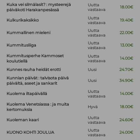
Kuka vei silmälasit? : mysteerejä
Uutta
18.00€
vastaava
päiväkoti Harakanpesässä
Uutta
Kulkurikaksikko
19.40€
vastaava
Uutta
Kummallinen mieleni
22.00€
vastaava
Uutta
Kummitusliiga
13.00€
vastaava
Kummitusperhe Kammoset
Uutta
14.00€
vastaava
koulutiellä
Kunnes rauha heidät erotti
Uusi
24.70€
Kunnian päivät : talvisota päivä
Uusi
34.90€
päivältä, aseet ja sankarit
Uutta
Kuolema iltapäivällä
14.00€
vastaava
Kuolema Venetsiassa : ja muita
Hyvä
18.00€
kertomuksia
Uutta
Kuoleman kaari
24.60€
vastaava
Uutta
KUONO KOHTI JOULUA
24.00€
vastaava