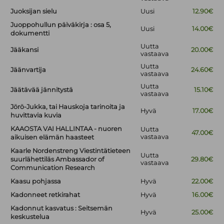
Juoksijan sielu
Uusi
12.90€
Juoppohullun päiväkirja : osa 5,
Uusi
14.00€
dokumentti
Uutta
Jääkansi
20.00€
vastaava
Uutta
Jäänvartija
24.60€
vastaava
Uutta
Jäätävää jännitystä
15.10€
vastaava
Jörö-Jukka, tai Hauskoja tarinoita ja
Hyvä
17.00€
huvittavia kuvia
KAAOSTA VAI HALLINTAA - nuoren
Uutta
47.00€
vastaava
aikuisen elämän haasteet
Kaarle Nordenstreng Viestintätieteen
Uutta
suurlähettiläs Ambassador of
29.80€
vastaava
Communication Research
Kaasu pohjassa
Hyvä
22.00€
Kadonneet retkirahat
Hyvä
16.00€
Kadonnut kasvatus : Seitsemän
Hyvä
25.00€
keskustelua