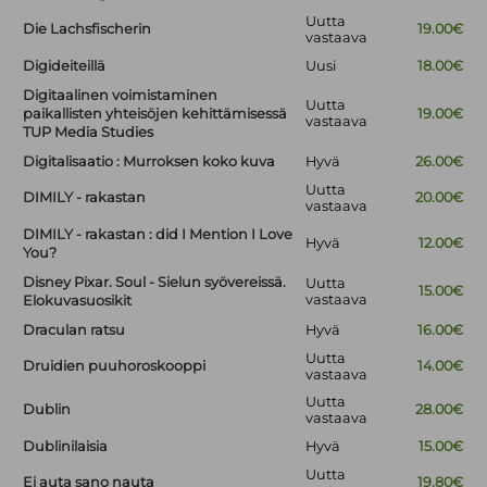
Uutta
Die Lachsfischerin
19.00€
vastaava
Digideiteillä
Uusi
18.00€
Digitaalinen voimistaminen
Uutta
paikallisten yhteisöjen kehittämisessä
19.00€
vastaava
TUP Media Studies
Digitalisaatio : Murroksen koko kuva
Hyvä
26.00€
Uutta
DIMILY - rakastan
20.00€
vastaava
DIMILY - rakastan : did I Mention I Love
Hyvä
12.00€
You?
Disney Pixar. Soul - Sielun syövereissä.
Uutta
15.00€
vastaava
Elokuvasuosikit
Draculan ratsu
Hyvä
16.00€
Uutta
Druidien puuhoroskooppi
14.00€
vastaava
Uutta
Dublin
28.00€
vastaava
Dublinilaisia
Hyvä
15.00€
Uutta
Ei auta sano nauta
19.80€