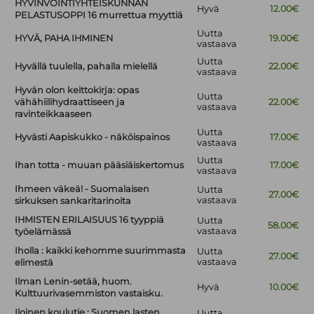
HYVINVOINTIYHTEISKUNNAN
Hyvä
12.00€
PELASTUSOPPI 16 murrettua myyttiä
Uutta
HYVÄ, PAHA IHMINEN
19.00€
vastaava
Uutta
Hyvällä tuulella, pahalla mielellä
22.00€
vastaava
Hyvän olon keittokirja: opas
Uutta
vähähiilihydraattiseen ja
22.00€
vastaava
ravinteikkaaseen
Uutta
Hyvästi Aapiskukko - näköispainos
17.00€
vastaava
Uutta
Ihan totta - muuan pääsiäiskertomus
17.00€
vastaava
Ihmeen väkeä! - Suomalaisen
Uutta
27.00€
vastaava
sirkuksen sankaritarinoita
IHMISTEN ERILAISUUS 16 tyyppiä
Uutta
58.00€
vastaava
työelämässä
Iholla : kaikki kehomme suurimmasta
Uutta
27.00€
vastaava
elimestä
Ilman Lenin-setää, huom.
Hyvä
10.00€
Kulttuurivasemmiston vastaisku.
Iloinen koulutie : Suomen lasten
Uutta