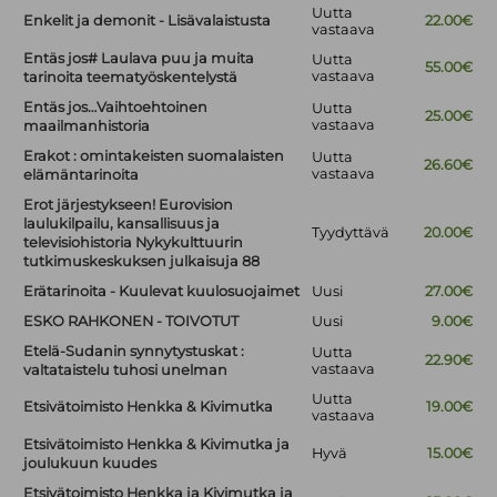
Uutta
Enkelit ja demonit - Lisävalaistusta
22.00€
vastaava
Entäs jos# Laulava puu ja muita
Uutta
55.00€
vastaava
tarinoita teematyöskentelystä
Entäs jos…Vaihtoehtoinen
Uutta
25.00€
vastaava
maailmanhistoria
Erakot : omintakeisten suomalaisten
Uutta
26.60€
vastaava
elämäntarinoita
Erot järjestykseen! Eurovision
laulukilpailu, kansallisuus ja
Tyydyttävä
20.00€
televisiohistoria Nykykulttuurin
tutkimuskeskuksen julkaisuja 88
Erätarinoita - Kuulevat kuulosuojaimet
Uusi
27.00€
ESKO RAHKONEN - TOIVOTUT
Uusi
9.00€
Etelä-Sudanin synnytystuskat :
Uutta
22.90€
vastaava
valtataistelu tuhosi unelman
Uutta
Etsivätoimisto Henkka & Kivimutka
19.00€
vastaava
Etsivätoimisto Henkka & Kivimutka ja
Hyvä
15.00€
joulukuun kuudes
Etsivätoimisto Henkka ja Kivimutka ja