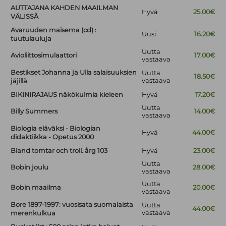
AUTTAJANA KAHDEN MAAILMAN
Hyvä
25.00€
VÄLISSÄ
Avaruuden maisema (cd) :
Uusi
16.20€
tuutulauluja
Uutta
Avioliittosimulaattori
17.00€
vastaava
Bestikset Johanna ja Ulla salaisuuksien
Uutta
18.50€
vastaava
jäjillä
BIKINIRAJAUS näkökulmia kieleen
Hyvä
17.20€
Uutta
Billy Summers
14.00€
vastaava
Biologia eläväksi - Biologian
Hyvä
44.00€
didaktiikka - Opetus 2000
Bland tomtar och troll. årg 103
Hyvä
23.00€
Uutta
Bobin joulu
28.00€
vastaava
Uutta
Bobin maailma
20.00€
vastaava
Bore 1897-1997: vuosisata suomalaista
Uutta
44.00€
vastaava
merenkulkua