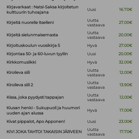
Kirjavarkaat : Natsi-Saksa kirjoitetun
Uusi
16.70€
kulttuurin tuhoajana
Uutta
Kirjeitä nuorelle itselleni
27.00€
vastaava
Uutta
Kirjeitä sielunmaisemasta
20.00€
vastaava
Kirjoituskoulun vuosikirja 5
Hyvä
27.00€
Kirjontaa 50- ja 60-luvun tyyliin
Uusi
20.00€
Kirkkomusiikki
Hyvä
32.00€
Uutta
Kiroileva siili
12.00€
vastaava
Uutta
Kiroileva siili 2
13.90€
vastaava
Uutta
Kissa, joka pyydysti tappajan
12.00€
vastaava
Kiusan henki - Sukupuoli ja huumori
Hyvä
17.00€
uuden ajan alussa
Kivat pippalot, Apo Apponen!
Uusi
23.00€
Uutta
KIVI JOKA TAHTOI TAKAISIN JÄRVEEN
17.70€
vastaava