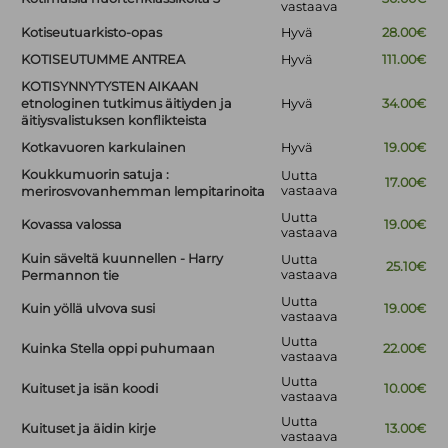
vastaava
Kotiseutuarkisto-opas
Hyvä
28.00€
KOTISEUTUMME ANTREA
Hyvä
111.00€
KOTISYNNYTYSTEN AIKAAN
etnologinen tutkimus äitiyden ja
Hyvä
34.00€
äitiysvalistuksen konflikteista
Kotkavuoren karkulainen
Hyvä
19.00€
Koukkumuorin satuja :
Uutta
17.00€
vastaava
merirosvovanhemman lempitarinoita
Uutta
Kovassa valossa
19.00€
vastaava
Kuin säveltä kuunnellen - Harry
Uutta
25.10€
vastaava
Permannon tie
Uutta
Kuin yöllä ulvova susi
19.00€
vastaava
Uutta
Kuinka Stella oppi puhumaan
22.00€
vastaava
Uutta
Kuituset ja isän koodi
10.00€
vastaava
Uutta
Kuituset ja äidin kirje
13.00€
vastaava