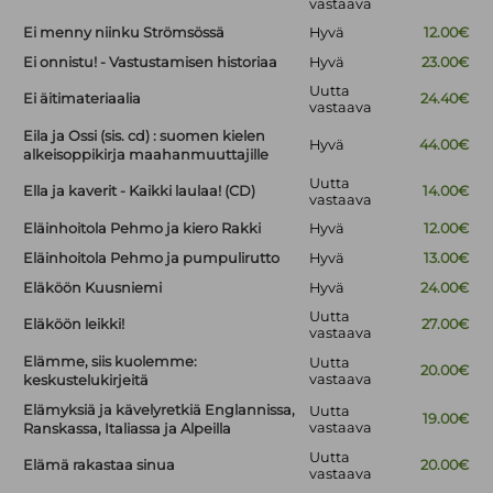
vastaava
Ei menny niinku Strömsössä
Hyvä
12.00€
Ei onnistu! - Vastustamisen historiaa
Hyvä
23.00€
Uutta
Ei äitimateriaalia
24.40€
vastaava
Eila ja Ossi (sis. cd) : suomen kielen
Hyvä
44.00€
alkeisoppikirja maahanmuuttajille
Uutta
Ella ja kaverit - Kaikki laulaa! (CD)
14.00€
vastaava
Eläinhoitola Pehmo ja kiero Rakki
Hyvä
12.00€
Eläinhoitola Pehmo ja pumpulirutto
Hyvä
13.00€
Eläköön Kuusniemi
Hyvä
24.00€
Uutta
Eläköön leikki!
27.00€
vastaava
Elämme, siis kuolemme:
Uutta
20.00€
vastaava
keskustelukirjeitä
Elämyksiä ja kävelyretkiä Englannissa,
Uutta
19.00€
vastaava
Ranskassa, Italiassa ja Alpeilla
Uutta
Elämä rakastaa sinua
20.00€
vastaava