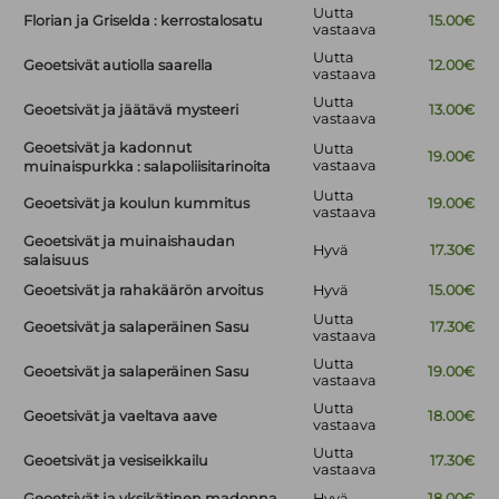
Uutta
Florian ja Griselda : kerrostalosatu
15.00€
vastaava
Uutta
Geoetsivät autiolla saarella
12.00€
vastaava
Uutta
Geoetsivät ja jäätävä mysteeri
13.00€
vastaava
Geoetsivät ja kadonnut
Uutta
19.00€
vastaava
muinaispurkka : salapoliisitarinoita
Uutta
Geoetsivät ja koulun kummitus
19.00€
vastaava
Geoetsivät ja muinaishaudan
Hyvä
17.30€
salaisuus
Geoetsivät ja rahakäärön arvoitus
Hyvä
15.00€
Uutta
Geoetsivät ja salaperäinen Sasu
17.30€
vastaava
Uutta
Geoetsivät ja salaperäinen Sasu
19.00€
vastaava
Uutta
Geoetsivät ja vaeltava aave
18.00€
vastaava
Uutta
Geoetsivät ja vesiseikkailu
17.30€
vastaava
Geoetsivät ja yksikätinen madonna
Hyvä
18.00€