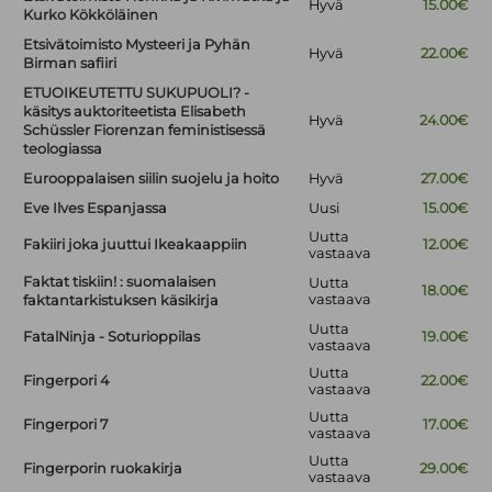
Hyvä
15.00€
Kurko Kökköläinen
Etsivätoimisto Mysteeri ja Pyhän
Hyvä
22.00€
Birman safiiri
ETUOIKEUTETTU SUKUPUOLI? -
käsitys auktoriteetista Elisabeth
Hyvä
24.00€
Schüssler Fiorenzan feministisessä
teologiassa
Eurooppalaisen siilin suojelu ja hoito
Hyvä
27.00€
Eve Ilves Espanjassa
Uusi
15.00€
Uutta
Fakiiri joka juuttui Ikeakaappiin
12.00€
vastaava
Faktat tiskiin! : suomalaisen
Uutta
18.00€
vastaava
faktantarkistuksen käsikirja
Uutta
FatalNinja - Soturioppilas
19.00€
vastaava
Uutta
Fingerpori 4
22.00€
vastaava
Uutta
Fingerpori 7
17.00€
vastaava
Uutta
Fingerporin ruokakirja
29.00€
vastaava