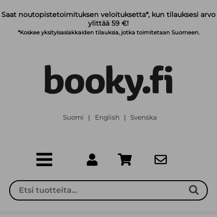
Siirry pääsisältöön
Saat noutopistetoimituksen veloituksetta*, kun tilauksesi arvo
ylittää 59 €!
*Koskee yksityisasiakkaiden tilauksia, jotka toimitetaan Suomeen.
Suomi
English
Svenska
|
|