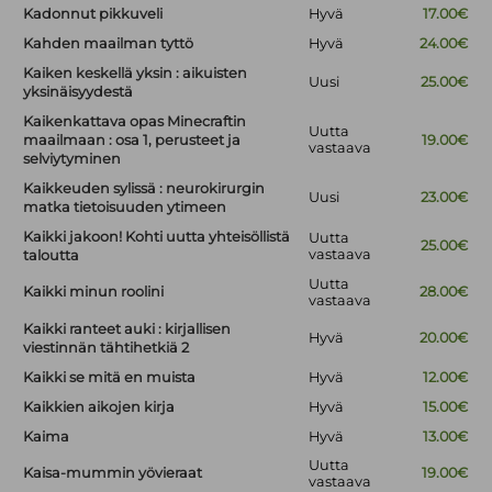
Kadonnut pikkuveli
Hyvä
17.00€
Kahden maailman tyttö
Hyvä
24.00€
Kaiken keskellä yksin : aikuisten
Uusi
25.00€
yksinäisyydestä
Kaikenkattava opas Minecraftin
Uutta
maailmaan : osa 1, perusteet ja
19.00€
vastaava
selviytyminen
Kaikkeuden sylissä : neurokirurgin
Uusi
23.00€
matka tietoisuuden ytimeen
Kaikki jakoon! Kohti uutta yhteisöllistä
Uutta
25.00€
vastaava
taloutta
Uutta
Kaikki minun roolini
28.00€
vastaava
Kaikki ranteet auki : kirjallisen
Hyvä
20.00€
viestinnän tähtihetkiä 2
Kaikki se mitä en muista
Hyvä
12.00€
Kaikkien aikojen kirja
Hyvä
15.00€
Kaima
Hyvä
13.00€
Uutta
Kaisa-mummin yövieraat
19.00€
vastaava