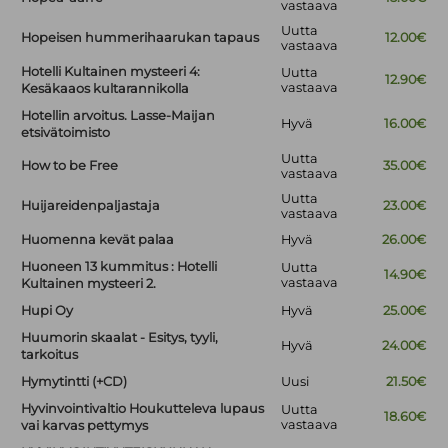
vastaava
Uutta
Hopeisen hummerihaarukan tapaus
12.00€
vastaava
Hotelli Kultainen mysteeri 4:
Uutta
12.90€
vastaava
Kesäkaaos kultarannikolla
Hotellin arvoitus. Lasse-Maijan
Hyvä
16.00€
etsivätoimisto
Uutta
How to be Free
35.00€
vastaava
Uutta
Huijareidenpaljastaja
23.00€
vastaava
Huomenna kevät palaa
Hyvä
26.00€
Huoneen 13 kummitus : Hotelli
Uutta
14.90€
vastaava
Kultainen mysteeri 2.
Hupi Oy
Hyvä
25.00€
Huumorin skaalat - Esitys, tyyli,
Hyvä
24.00€
tarkoitus
Hymytintti (+CD)
Uusi
21.50€
Hyvinvointivaltio Houkutteleva lupaus
Uutta
18.60€
vastaava
vai karvas pettymys