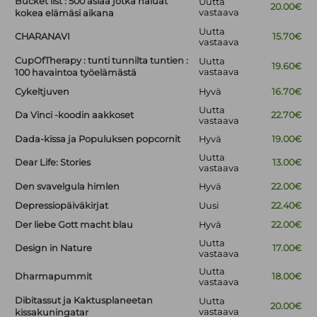
Bucket list : 500 asiaa jotka haluat
Uutta
20.00€
vastaava
kokea elämäsi aikana
Uutta
CHARANAVI
15.70€
vastaava
CupOfTherapy : tunti tunnilta tuntien :
Uutta
19.60€
vastaava
100 havaintoa työelämästä
Cykeltjuven
Hyvä
16.70€
Uutta
Da Vinci -koodin aakkoset
22.70€
vastaava
Dada-kissa ja Populuksen popcornit
Hyvä
19.00€
Uutta
Dear Life: Stories
13.00€
vastaava
Den svavelgula himlen
Hyvä
22.00€
Depressiopäiväkirjat
Uusi
22.40€
Der liebe Gott macht blau
Hyvä
22.00€
Uutta
Design in Nature
17.00€
vastaava
Uutta
Dharmapummit
18.00€
vastaava
Dibitassut ja Kaktusplaneetan
Uutta
20.00€
vastaava
kissakuningatar