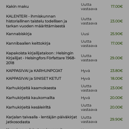
Uutta
Kakin maku
17.00€
vastaava
KALENTERI - ihmiskunnan
Uutta
historiallinen taistelu todellisen ja
23.00€
vastaava
tarkan vuoden määrittämisestä
Kannabiskirja
Uusi
25.90€
Uutta
Kannibaalien keittokirja
17.00€
vastaava
Kapakoista kirjailijataloon : Helsingin
Uutta
Kirjailijat - Helsingfors Författare 1968-
29.00€
vastaava
2018
KAPPASIVAI ja KARHUNPOJAT
Hyvä
23.80€
KAPPASIVAI ja SINISET KETUT
Hyvä
18.00€
Uutta
Karhukirjeitä kaamoksesta
23.00€
vastaava
Karhukirjeitä kaukomailta
Hyvä
20.00€
Uutta
Karhukirjeitä kesäleiriltä
20.00€
vastaava
Karjalan taivaalla - lentäjän päiväkirjat
Uutta
29.90€
vastaava
jatkosodasta