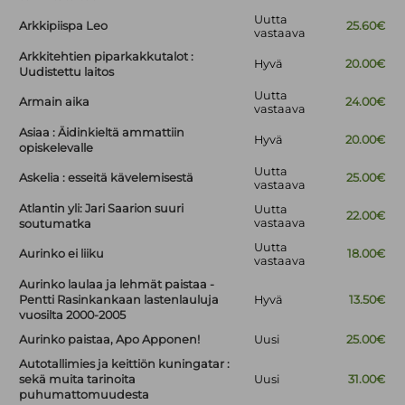
Uutta
Arkkipiispa Leo
25.60€
vastaava
Arkkitehtien piparkakkutalot :
Hyvä
20.00€
Uudistettu laitos
Uutta
Armain aika
24.00€
vastaava
Asiaa : Äidinkieltä ammattiin
Hyvä
20.00€
opiskelevalle
Uutta
Askelia : esseitä kävelemisestä
25.00€
vastaava
Atlantin yli: Jari Saarion suuri
Uutta
22.00€
vastaava
soutumatka
Uutta
Aurinko ei liiku
18.00€
vastaava
Aurinko laulaa ja lehmät paistaa -
Pentti Rasinkankaan lastenlauluja
Hyvä
13.50€
vuosilta 2000-2005
Aurinko paistaa, Apo Apponen!
Uusi
25.00€
Autotallimies ja keittiön kuningatar :
sekä muita tarinoita
Uusi
31.00€
puhumattomuudesta