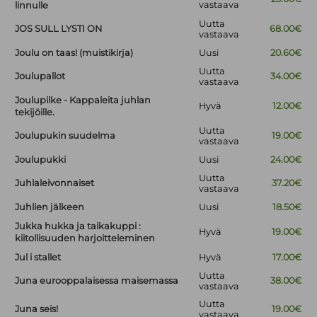
vastaava
linnulle
Uutta
JOS SULL LYSTI ON
68.00€
vastaava
Joulu on taas! (muistikirja)
Uusi
20.60€
Uutta
Joulupallot
34.00€
vastaava
Joulupilke - Kappaleita juhlan
Hyvä
12.00€
tekijöille.
Uutta
Joulupukin suudelma
19.00€
vastaava
Joulupukki
Uusi
24.00€
Uutta
Juhlaleivonnaiset
37.20€
vastaava
Juhlien jälkeen
Uusi
18.50€
Jukka hukka ja taikakuppi :
Hyvä
19.00€
kiitollisuuden harjoitteleminen
Jul i stallet
Hyvä
17.00€
Uutta
Juna eurooppalaisessa maisemassa
38.00€
vastaava
Uutta
Juna seis!
19.00€
vastaava