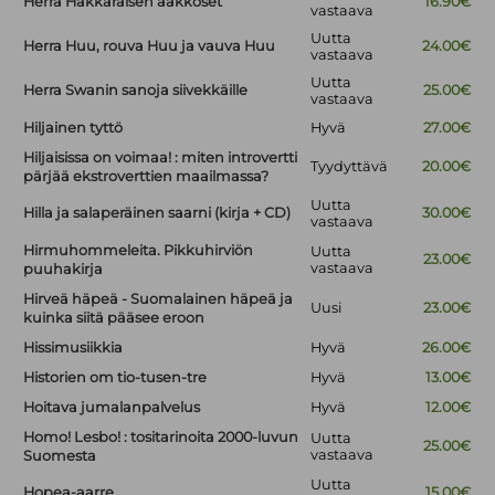
Herra Hakkaraisen aakkoset
16.90€
vastaava
Uutta
Herra Huu, rouva Huu ja vauva Huu
24.00€
vastaava
Uutta
Herra Swanin sanoja siivekkäille
25.00€
vastaava
Hiljainen tyttö
Hyvä
27.00€
Hiljaisissa on voimaa! : miten introvertti
Tyydyttävä
20.00€
pärjää ekstroverttien maailmassa?
Uutta
Hilla ja salaperäinen saarni (kirja + CD)
30.00€
vastaava
Hirmuhommeleita. Pikkuhirviön
Uutta
23.00€
vastaava
puuhakirja
Hirveä häpeä - Suomalainen häpeä ja
Uusi
23.00€
kuinka siitä pääsee eroon
Hissimusiikkia
Hyvä
26.00€
Historien om tio-tusen-tre
Hyvä
13.00€
Hoitava jumalanpalvelus
Hyvä
12.00€
Homo! Lesbo! : tositarinoita 2000-luvun
Uutta
25.00€
vastaava
Suomesta
Uutta
Hopea-aarre
15.00€