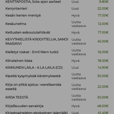
KENTTÄPOSTIA, Sota-ajan aarteet
Uusi
9.80€
Kerrynterrieri
Uusi
22.00€
Kesän kerran mentyä
Hyvä
17.00€
Uutta
Kesäunelma
12.00€
vastaava
Kettusten esikoulutehtävät
Hyvä
17.00€
KEVYTMIELISTÄ KIRJOITTELUA, SANOI
Uutta
45.00€
vastaava
PAASIKIVI
Uutta
Kielletyt roskat - Emil Wern tutkii
16.00€
vastaava
Kiinalainen kissa
Hyvä
18.00€
KINNUNEN LAILA - A LA LAILA (CD)
Uusi
14.90€
Uutta
Kipeitä kysymyksiä kärsimyksestä
30.00€
vastaava
Kirja on pitkä ajatus : wareliaanisia
Uutta
22.00€
vastaava
esseitä
Uutta
KIRJA TEESTÄ
30.00€
vastaava
Kirjallisuuden sanakirja
Hyvä
48.00€
Kirjastoaineiston ekologinen jalanjälki
Uusi
41.40€