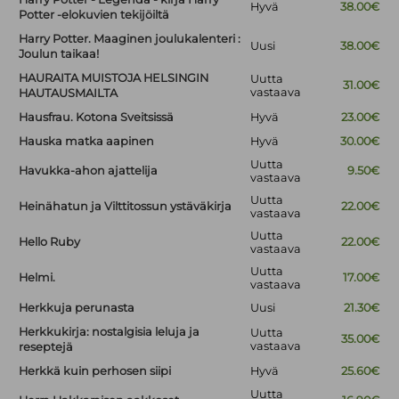
Hyvä
38.00€
Potter -elokuvien tekijöiltä
Harry Potter. Maaginen joulukalenteri :
Uusi
38.00€
Joulun taikaa!
HAURAITA MUISTOJA HELSINGIN
Uutta
31.00€
vastaava
HAUTAUSMAILTA
Hausfrau. Kotona Sveitsissä
Hyvä
23.00€
Hauska matka aapinen
Hyvä
30.00€
Uutta
Havukka-ahon ajattelija
9.50€
vastaava
Uutta
Heinähatun ja Vilttitossun ystäväkirja
22.00€
vastaava
Uutta
Hello Ruby
22.00€
vastaava
Uutta
Helmi.
17.00€
vastaava
Herkkuja perunasta
Uusi
21.30€
Herkkukirja: nostalgisia leluja ja
Uutta
35.00€
vastaava
reseptejä
Herkkä kuin perhosen siipi
Hyvä
25.60€
Uutta