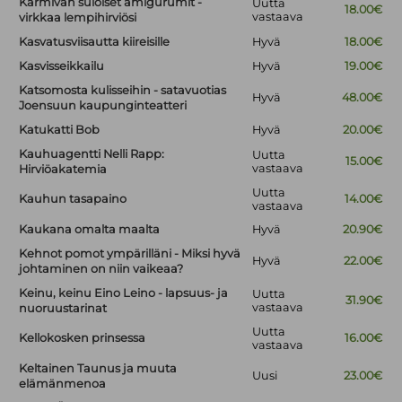
Karmivan suloiset amigurumit -
Uutta
18.00€
vastaava
virkkaa lempihirviösi
Kasvatusviisautta kiireisille
Hyvä
18.00€
Kasvisseikkailu
Hyvä
19.00€
Katsomosta kulisseihin - satavuotias
Hyvä
48.00€
Joensuun kaupunginteatteri
Katukatti Bob
Hyvä
20.00€
Kauhuagentti Nelli Rapp:
Uutta
15.00€
vastaava
Hirviöakatemia
Uutta
Kauhun tasapaino
14.00€
vastaava
Kaukana omalta maalta
Hyvä
20.90€
Kehnot pomot ympärilläni - Miksi hyvä
Hyvä
22.00€
johtaminen on niin vaikeaa?
Keinu, keinu Eino Leino - lapsuus- ja
Uutta
31.90€
vastaava
nuoruustarinat
Uutta
Kellokosken prinsessa
16.00€
vastaava
Keltainen Taunus ja muuta
Uusi
23.00€
elämänmenoa