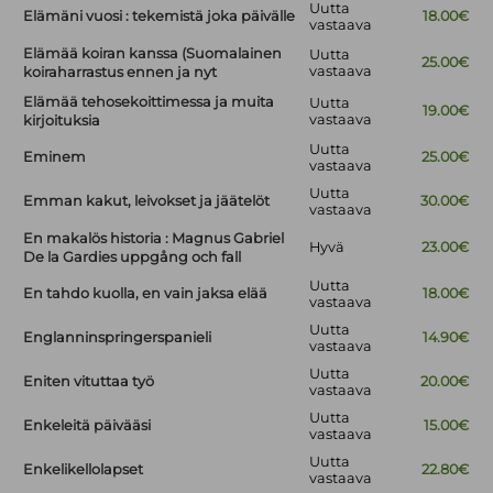
Uutta
Elämäni vuosi : tekemistä joka päivälle
18.00€
vastaava
Elämää koiran kanssa (Suomalainen
Uutta
25.00€
vastaava
koiraharrastus ennen ja nyt
Elämää tehosekoittimessa ja muita
Uutta
19.00€
vastaava
kirjoituksia
Uutta
Eminem
25.00€
vastaava
Uutta
Emman kakut, leivokset ja jäätelöt
30.00€
vastaava
En makalös historia : Magnus Gabriel
Hyvä
23.00€
De la Gardies uppgång och fall
Uutta
En tahdo kuolla, en vain jaksa elää
18.00€
vastaava
Uutta
Englanninspringerspanieli
14.90€
vastaava
Uutta
Eniten vituttaa työ
20.00€
vastaava
Uutta
Enkeleitä päivääsi
15.00€
vastaava
Uutta
Enkelikellolapset
22.80€
vastaava