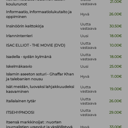
21.00€
vastaava
koulurunot
Informaatio, informaatiolukutaito ja
Hyvä
26.00€
oppiminen
Uutta
Insinöörin keittokirja
30.50€
vastaava
Irlanninterrieri
Uusi
18.00€
Uutta
ISAC ELLIOT - THE MOVIE (DVD)
10.00€
vastaava
Uutta
Isadella - sydän kylmänä
18.00€
vastaava
Iskelmäkasvio
Uusi
25.00€
Islamin aseeton soturi - Ghaffar Khan
Hyvä
11.00€
ja talebanien nousu
Isät meidän, luovaksi lahjakkuudeksi
Uutta
19.00€
vastaava
kasvaminen
Uutta
Italialainen tytär
26.00€
vastaava
Uutta
ITSEHYPNOOSI
29.00€
vastaava
Itsensä markkinoijat : nuorten
journalistien urapolut ja yksilöllistyvä
Hyvä
33.00€