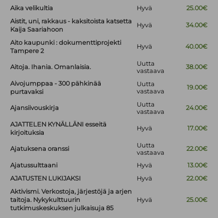
Aika velikultia
Hyvä
25.00€
Aistit, uni, rakkaus - kaksitoista katsetta
Hyvä
34.00€
Kaija Saariahoon
Aito kaupunki : dokumenttiprojekti
Hyvä
40.00€
Tampere 2
Uutta
Aitoja. Ihania. Omanlaisia.
38.00€
vastaava
Aivojumppaa - 300 pähkinää
Uutta
19.00€
vastaava
purtavaksi
Uutta
Ajansiivouskirja
24.00€
vastaava
AJATTELEN KYNÄLLÄNI esseitä
Hyvä
17.00€
kirjoituksia
Uutta
Ajatuksena oranssi
22.00€
vastaava
Ajatussulttaani
Hyvä
13.00€
AJATUSTEN LUKIJAKSI
Hyvä
22.00€
Aktivismi. Verkostoja, järjestöjä ja arjen
taitoja. Nykykulttuurin
Hyvä
25.00€
tutkimuskeskuksen julkaisuja 85