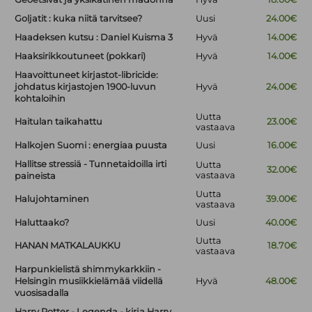
Goljatit : kuka niitä tarvitsee?
Uusi
24.00€
Haadeksen kutsu : Daniel Kuisma 3
Hyvä
14.00€
Haaksirikkoutuneet (pokkari)
Hyvä
14.00€
Haavoittuneet kirjastot-libricide:
johdatus kirjastojen 1900-luvun
Hyvä
24.00€
kohtaloihin
Uutta
Haitulan taikahattu
23.00€
vastaava
Halkojen Suomi : energiaa puusta
Uusi
16.00€
Hallitse stressiä - Tunnetaidoilla irti
Uutta
32.00€
vastaava
paineista
Uutta
Halujohtaminen
39.00€
vastaava
Haluttaako?
Uusi
40.00€
Uutta
HANAN MATKALAUKKU
18.70€
vastaava
Harpunkielistä shimmykarkkiin -
Helsingin musiikkielämää viidellä
Hyvä
48.00€
vuosisadalla
Harry Potter - Legenda - kirja Harry