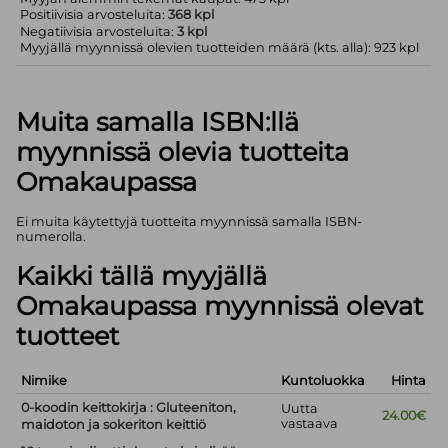
Positiivisia arvosteluita:
368 kpl
Negatiivisia arvosteluita:
3 kpl
Myyjällä myynnissä olevien tuotteiden määrä (kts. alla): 923 kpl
Muita samalla ISBN:llä
myynnissä olevia tuotteita
Omakaupassa
Ei muita käytettyjä tuotteita myynnissä samalla ISBN-
numerolla.
Kaikki tällä myyjällä
Omakaupassa myynnissä olevat
tuotteet
Nimike
Kuntoluokka
Hinta
0-koodin keittokirja : Gluteeniton,
Uutta
24.00€
vastaava
maidoton ja sokeriton keittiö