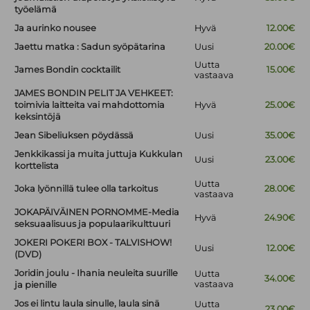
työelämä
Ja aurinko nousee
Hyvä
12.00€
Jaettu matka : Sadun syöpätarina
Uusi
20.00€
Uutta
James Bondin cocktailit
15.00€
vastaava
JAMES BONDIN PELIT JA VEHKEET:
toimivia laitteita vai mahdottomia
Hyvä
25.00€
keksintöjä
Jean Sibeliuksen pöydässä
Uusi
35.00€
Jenkkikassi ja muita juttuja Kukkulan
Uusi
23.00€
korttelista
Uutta
Joka lyönnillä tulee olla tarkoitus
28.00€
vastaava
JOKAPÄIVÄINEN PORNOMME-Media
Hyvä
24.90€
seksuaalisuus ja populaarikulttuuri
JOKERI POKERI BOX - TALVISHOW!
Uusi
12.00€
(DVD)
Joridin joulu - Ihania neuleita suurille
Uutta
34.00€
vastaava
ja pienille
Jos ei lintu laula sinulle, laula sinä
Uutta
23.00€