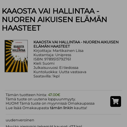
KAAOSTA VAI HALLINTAA -
NUOREN AIKUISEN ELÄMÄN
HAASTEET
KAAOSTA VAI HALLINTAA - NUOREN AIKUISEN
ELÄMÄN HAASTEET
Kirjoittaja: Martikainen Liisa
Kustantaja: Unipress
ISBN: 9789515792761
Kieli: Suomi
Julkaisuvuosi: Ei tiedossa
Kuntoluokka: Uutta vastaava
Saatavilla: 1kpl
Tämän tuotteen hinta:
47.00€
Tämä tuote on uutena loppuunmyyty.
HUOM! Tämä tuote on myynnissä Omakaupassa
Lue lisää Omakaupasta
tämän linkin
kautta!
uudenveroinen
Myyjän aiemmin tekemät kaupat: 473 kpl