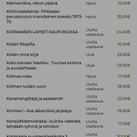
Klementiina, viikon ystävä
Hyvä
15.00€
Kohti sosialismia : Pirkkalan
peruskoulun marxilainen kokeilu 1973-
Hyvä
35.00€
75
Uutta
KOIRAMÄEN LAPSET KAUPUNGISSA
24.00€
vastaava
Uutta
Koiran filosofia
16.00€
vastaava
Koiran oma kirja
Uusi
23.00€
Koko kansan Markku : Tuunaa kotona
Uusi
23.00€
ja puutarhassa
Kolmas mies
Hyvä
17.00€
Uutta
Kolmen luolan vuori
18.00€
vastaava
Uutta
Konehengittäjä ja assistentti
22.00€
vastaava
Uutta
KonMari – Iloa säkenöivä järjestys
19.00€
vastaava
Konsulttidemokratia : kuinka valtiosta
Uutta
17.00€
vastaava
tehdään tyhmä ja tehoton
Uutta
Kotimaisia nuortenklassikoita 3
30.00€