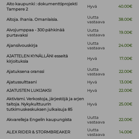
Aito kaupunki : dokumenttiprojekti
Hyvä
40.00€
Tampere 2
Uutta
Aitoja. Ihania. Omanlaisia.
38.00€
vastaava
Aivojumppaa - 300 pähkinää
Uutta
19.00€
vastaava
purtavaksi
Uutta
Ajansiivouskirja
24.00€
vastaava
AJATTELEN KYNÄLLÄNI esseitä
Hyvä
17.00€
kirjoituksia
Uutta
Ajatuksena oranssi
22.00€
vastaava
Ajatussulttaani
Hyvä
13.00€
AJATUSTEN LUKIJAKSI
Hyvä
22.00€
Aktivismi. Verkostoja, järjestöjä ja arjen
taitoja. Nykykulttuurin
Hyvä
25.00€
tutkimuskeskuksen julkaisuja 85
Uutta
Akvarelleja Engelin kaupungista
22.00€
vastaava
Uutta
ALEX RIDER & STORMBREAKER
14.00€
vastaava