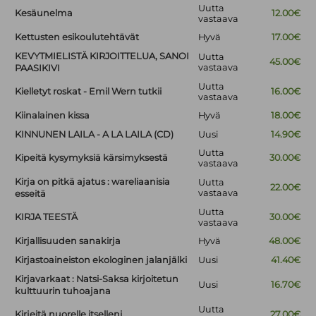
Uutta
Kesäunelma
12.00€
vastaava
Kettusten esikoulutehtävät
Hyvä
17.00€
KEVYTMIELISTÄ KIRJOITTELUA, SANOI
Uutta
45.00€
vastaava
PAASIKIVI
Uutta
Kielletyt roskat - Emil Wern tutkii
16.00€
vastaava
Kiinalainen kissa
Hyvä
18.00€
KINNUNEN LAILA - A LA LAILA (CD)
Uusi
14.90€
Uutta
Kipeitä kysymyksiä kärsimyksestä
30.00€
vastaava
Kirja on pitkä ajatus : wareliaanisia
Uutta
22.00€
vastaava
esseitä
Uutta
KIRJA TEESTÄ
30.00€
vastaava
Kirjallisuuden sanakirja
Hyvä
48.00€
Kirjastoaineiston ekologinen jalanjälki
Uusi
41.40€
Kirjavarkaat : Natsi-Saksa kirjoitetun
Uusi
16.70€
kulttuurin tuhoajana
Uutta
Kirjeitä nuorelle itselleni
27.00€