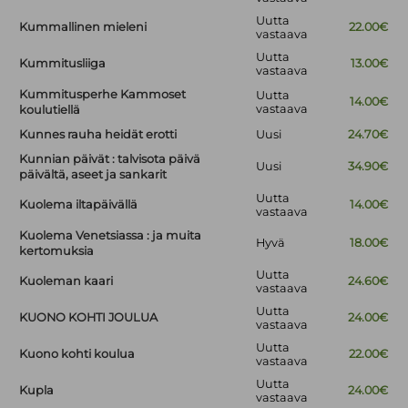
Uutta
Kummallinen mieleni
22.00€
vastaava
Uutta
Kummitusliiga
13.00€
vastaava
Kummitusperhe Kammoset
Uutta
14.00€
vastaava
koulutiellä
Kunnes rauha heidät erotti
Uusi
24.70€
Kunnian päivät : talvisota päivä
Uusi
34.90€
päivältä, aseet ja sankarit
Uutta
Kuolema iltapäivällä
14.00€
vastaava
Kuolema Venetsiassa : ja muita
Hyvä
18.00€
kertomuksia
Uutta
Kuoleman kaari
24.60€
vastaava
Uutta
KUONO KOHTI JOULUA
24.00€
vastaava
Uutta
Kuono kohti koulua
22.00€
vastaava
Uutta
Kupla
24.00€
vastaava