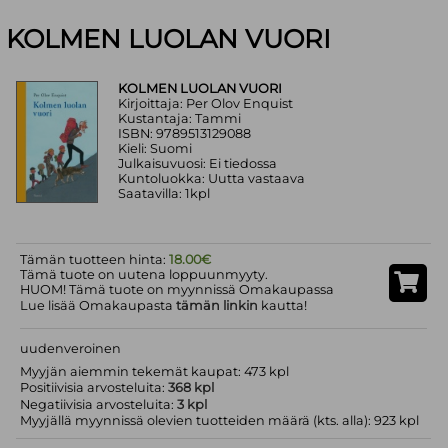
KOLMEN LUOLAN VUORI
KOLMEN LUOLAN VUORI
Kirjoittaja: Per Olov Enquist
Kustantaja: Tammi
ISBN: 9789513129088
Kieli: Suomi
Julkaisuvuosi: Ei tiedossa
Kuntoluokka: Uutta vastaava
Saatavilla: 1kpl
Tämän tuotteen hinta:
18.00€
Tämä tuote on uutena loppuunmyyty.
HUOM! Tämä tuote on myynnissä Omakaupassa
Lue lisää Omakaupasta
tämän linkin
kautta!
uudenveroinen
Myyjän aiemmin tekemät kaupat: 473 kpl
Positiivisia arvosteluita:
368 kpl
Negatiivisia arvosteluita:
3 kpl
Myyjällä myynnissä olevien tuotteiden määrä (kts. alla): 923 kpl