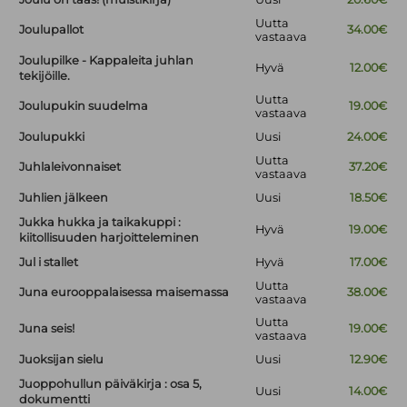
Uutta
Joulupallot
34.00€
vastaava
Joulupilke - Kappaleita juhlan
Hyvä
12.00€
tekijöille.
Uutta
Joulupukin suudelma
19.00€
vastaava
Joulupukki
Uusi
24.00€
Uutta
Juhlaleivonnaiset
37.20€
vastaava
Juhlien jälkeen
Uusi
18.50€
Jukka hukka ja taikakuppi :
Hyvä
19.00€
kiitollisuuden harjoitteleminen
Jul i stallet
Hyvä
17.00€
Uutta
Juna eurooppalaisessa maisemassa
38.00€
vastaava
Uutta
Juna seis!
19.00€
vastaava
Juoksijan sielu
Uusi
12.90€
Juoppohullun päiväkirja : osa 5,
Uusi
14.00€
dokumentti