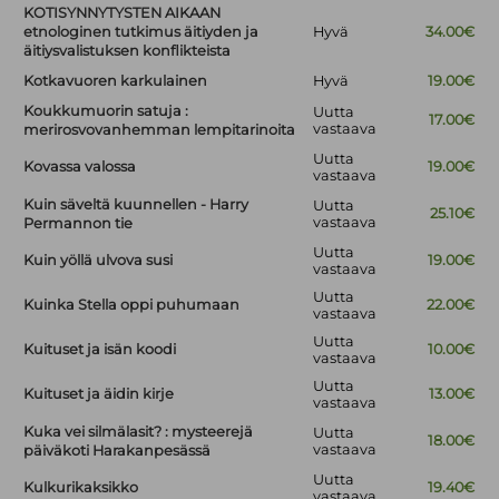
KOTISYNNYTYSTEN AIKAAN
etnologinen tutkimus äitiyden ja
Hyvä
34.00€
äitiysvalistuksen konflikteista
Kotkavuoren karkulainen
Hyvä
19.00€
Koukkumuorin satuja :
Uutta
17.00€
vastaava
merirosvovanhemman lempitarinoita
Uutta
Kovassa valossa
19.00€
vastaava
Kuin säveltä kuunnellen - Harry
Uutta
25.10€
vastaava
Permannon tie
Uutta
Kuin yöllä ulvova susi
19.00€
vastaava
Uutta
Kuinka Stella oppi puhumaan
22.00€
vastaava
Uutta
Kuituset ja isän koodi
10.00€
vastaava
Uutta
Kuituset ja äidin kirje
13.00€
vastaava
Kuka vei silmälasit? : mysteerejä
Uutta
18.00€
vastaava
päiväkoti Harakanpesässä
Uutta
Kulkurikaksikko
19.40€
vastaava