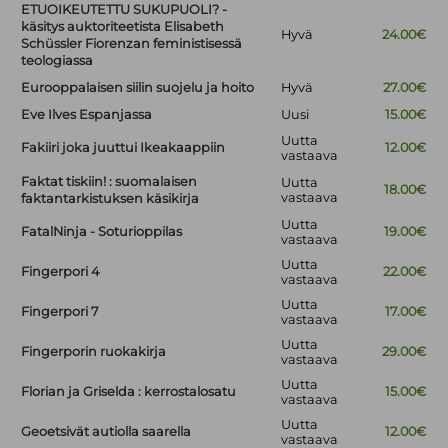
ETUOIKEUTETTU SUKUPUOLI? -
käsitys auktoriteetista Elisabeth
Hyvä
24.00€
Schüssler Fiorenzan feministisessä
teologiassa
Eurooppalaisen siilin suojelu ja hoito
Hyvä
27.00€
Eve Ilves Espanjassa
Uusi
15.00€
Uutta
Fakiiri joka juuttui Ikeakaappiin
12.00€
vastaava
Faktat tiskiin! : suomalaisen
Uutta
18.00€
vastaava
faktantarkistuksen käsikirja
Uutta
FatalNinja - Soturioppilas
19.00€
vastaava
Uutta
Fingerpori 4
22.00€
vastaava
Uutta
Fingerpori 7
17.00€
vastaava
Uutta
Fingerporin ruokakirja
29.00€
vastaava
Uutta
Florian ja Griselda : kerrostalosatu
15.00€
vastaava
Uutta
Geoetsivät autiolla saarella
12.00€
vastaava