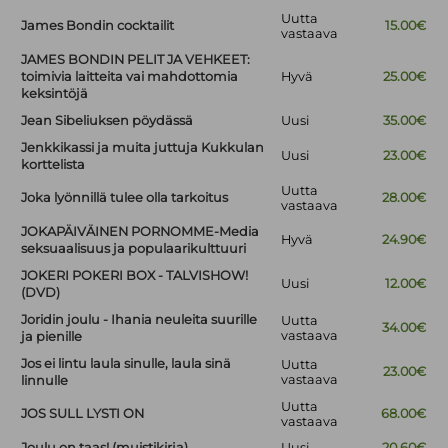
Uutta
James Bondin cocktailit
15.00€
vastaava
JAMES BONDIN PELIT JA VEHKEET:
toimivia laitteita vai mahdottomia
Hyvä
25.00€
keksintöjä
Jean Sibeliuksen pöydässä
Uusi
35.00€
Jenkkikassi ja muita juttuja Kukkulan
Uusi
23.00€
korttelista
Uutta
Joka lyönnillä tulee olla tarkoitus
28.00€
vastaava
JOKAPÄIVÄINEN PORNOMME-Media
Hyvä
24.90€
seksuaalisuus ja populaarikulttuuri
JOKERI POKERI BOX - TALVISHOW!
Uusi
12.00€
(DVD)
Joridin joulu - Ihania neuleita suurille
Uutta
34.00€
vastaava
ja pienille
Jos ei lintu laula sinulle, laula sinä
Uutta
23.00€
vastaava
linnulle
Uutta
JOS SULL LYSTI ON
68.00€
vastaava
Joulu on taas! (muistikirja)
Uusi
20.60€