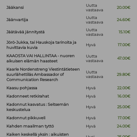
Uutta
Jääkansi
20.00€
vastaava
Uutta
Jäänvartija
24.60€
vastaava
Uutta
Jäätävää jännitystä
15.10€
vastaava
Jörö-Jukka, tai Hauskoja tarinoita ja
Hyvä
17.00€
huvittavia kuvia
KAAOSTA VAI HALLINTAA - nuoren
Uutta
47.00€
vastaava
aikuisen elämän haasteet
Kaarle Nordenstreng Viestintätieteen
Uutta
suurlähettiläs Ambassador of
29.80€
vastaava
Communication Research
Kaasu pohjassa
Hyvä
22.00€
Kadonneet retkirahat
Hyvä
16.00€
Kadonnut kasvatus : Seitsemän
Hyvä
25.00€
keskustelua
Kadonnut pikkuveli
Hyvä
17.00€
Kahden maailman tyttö
Hyvä
24.00€
Kaiken keskellä yksin : aikuisten
Uusi
25.00€