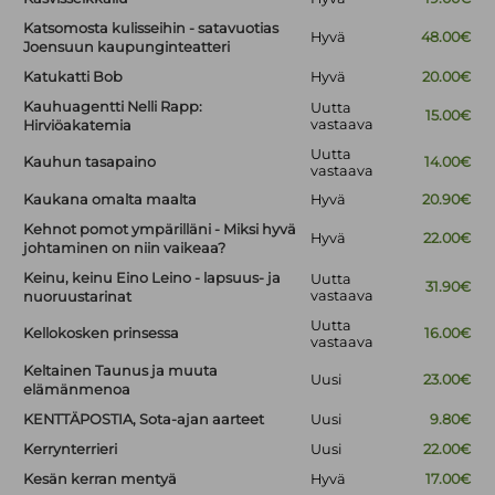
Katsomosta kulisseihin - satavuotias
Hyvä
48.00€
Joensuun kaupunginteatteri
Katukatti Bob
Hyvä
20.00€
Kauhuagentti Nelli Rapp:
Uutta
15.00€
vastaava
Hirviöakatemia
Uutta
Kauhun tasapaino
14.00€
vastaava
Kaukana omalta maalta
Hyvä
20.90€
Kehnot pomot ympärilläni - Miksi hyvä
Hyvä
22.00€
johtaminen on niin vaikeaa?
Keinu, keinu Eino Leino - lapsuus- ja
Uutta
31.90€
vastaava
nuoruustarinat
Uutta
Kellokosken prinsessa
16.00€
vastaava
Keltainen Taunus ja muuta
Uusi
23.00€
elämänmenoa
KENTTÄPOSTIA, Sota-ajan aarteet
Uusi
9.80€
Kerrynterrieri
Uusi
22.00€
Kesän kerran mentyä
Hyvä
17.00€