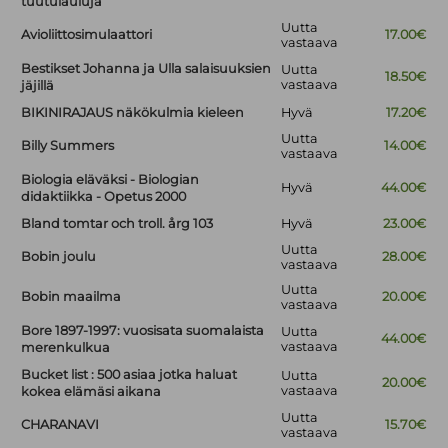
tuutulauluja
Uutta
Avioliittosimulaattori
17.00€
vastaava
Bestikset Johanna ja Ulla salaisuuksien
Uutta
18.50€
vastaava
jäjillä
BIKINIRAJAUS näkökulmia kieleen
Hyvä
17.20€
Uutta
Billy Summers
14.00€
vastaava
Biologia eläväksi - Biologian
Hyvä
44.00€
didaktiikka - Opetus 2000
Bland tomtar och troll. årg 103
Hyvä
23.00€
Uutta
Bobin joulu
28.00€
vastaava
Uutta
Bobin maailma
20.00€
vastaava
Bore 1897-1997: vuosisata suomalaista
Uutta
44.00€
vastaava
merenkulkua
Bucket list : 500 asiaa jotka haluat
Uutta
20.00€
vastaava
kokea elämäsi aikana
Uutta
CHARANAVI
15.70€
vastaava