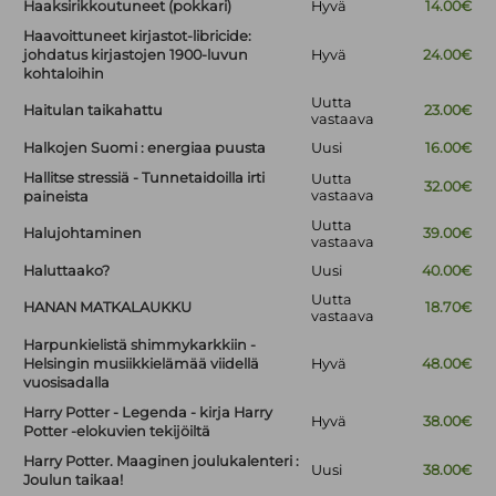
Haaksirikkoutuneet (pokkari)
Hyvä
14.00€
Haavoittuneet kirjastot-libricide:
johdatus kirjastojen 1900-luvun
Hyvä
24.00€
kohtaloihin
Uutta
Haitulan taikahattu
23.00€
vastaava
Halkojen Suomi : energiaa puusta
Uusi
16.00€
Hallitse stressiä - Tunnetaidoilla irti
Uutta
32.00€
vastaava
paineista
Uutta
Halujohtaminen
39.00€
vastaava
Haluttaako?
Uusi
40.00€
Uutta
HANAN MATKALAUKKU
18.70€
vastaava
Harpunkielistä shimmykarkkiin -
Helsingin musiikkielämää viidellä
Hyvä
48.00€
vuosisadalla
Harry Potter - Legenda - kirja Harry
Hyvä
38.00€
Potter -elokuvien tekijöiltä
Harry Potter. Maaginen joulukalenteri :
Uusi
38.00€
Joulun taikaa!