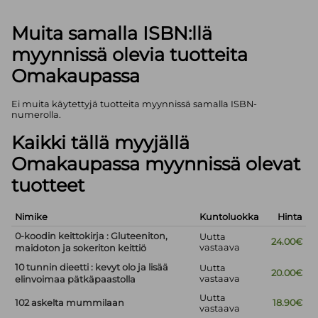
Muita samalla ISBN:llä
myynnissä olevia tuotteita
Omakaupassa
Ei muita käytettyjä tuotteita myynnissä samalla ISBN-
numerolla.
Kaikki tällä myyjällä
Omakaupassa myynnissä olevat
tuotteet
Nimike
Kuntoluokka
Hinta
0-koodin keittokirja : Gluteeniton,
Uutta
24.00€
vastaava
maidoton ja sokeriton keittiö
10 tunnin dieetti : kevyt olo ja lisää
Uutta
20.00€
vastaava
elinvoimaa pätkäpaastolla
Uutta
102 askelta mummilaan
18.90€
vastaava