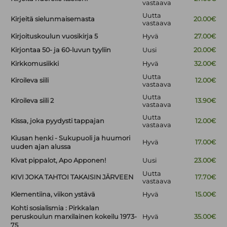
vastaava
Uutta
Kirjeitä sielunmaisemasta
20.00€
vastaava
Kirjoituskoulun vuosikirja 5
Hyvä
27.00€
Kirjontaa 50- ja 60-luvun tyyliin
Uusi
20.00€
Kirkkomusiikki
Hyvä
32.00€
Uutta
Kiroileva siili
12.00€
vastaava
Uutta
Kiroileva siili 2
13.90€
vastaava
Uutta
Kissa, joka pyydysti tappajan
12.00€
vastaava
Kiusan henki - Sukupuoli ja huumori
Hyvä
17.00€
uuden ajan alussa
Kivat pippalot, Apo Apponen!
Uusi
23.00€
Uutta
KIVI JOKA TAHTOI TAKAISIN JÄRVEEN
17.70€
vastaava
Klementiina, viikon ystävä
Hyvä
15.00€
Kohti sosialismia : Pirkkalan
peruskoulun marxilainen kokeilu 1973-
Hyvä
35.00€
75