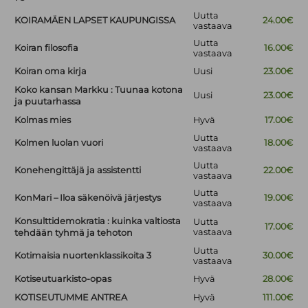
Uutta
KOIRAMÄEN LAPSET KAUPUNGISSA
24.00€
vastaava
Uutta
Koiran filosofia
16.00€
vastaava
Koiran oma kirja
Uusi
23.00€
Koko kansan Markku : Tuunaa kotona
Uusi
23.00€
ja puutarhassa
Kolmas mies
Hyvä
17.00€
Uutta
Kolmen luolan vuori
18.00€
vastaava
Uutta
Konehengittäjä ja assistentti
22.00€
vastaava
Uutta
KonMari – Iloa säkenöivä järjestys
19.00€
vastaava
Konsulttidemokratia : kuinka valtiosta
Uutta
17.00€
vastaava
tehdään tyhmä ja tehoton
Uutta
Kotimaisia nuortenklassikoita 3
30.00€
vastaava
Kotiseutuarkisto-opas
Hyvä
28.00€
KOTISEUTUMME ANTREA
Hyvä
111.00€