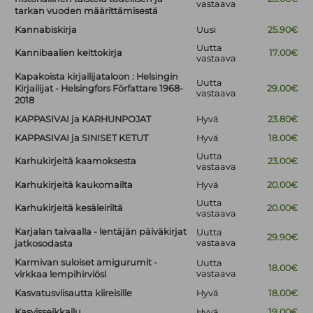
vastaava
tarkan vuoden määrittämisestä
Kannabiskirja
Uusi
25.90€
Uutta
Kannibaalien keittokirja
17.00€
vastaava
Kapakoista kirjailijataloon : Helsingin
Uutta
Kirjailijat - Helsingfors Författare 1968-
29.00€
vastaava
2018
KAPPASIVAI ja KARHUNPOJAT
Hyvä
23.80€
KAPPASIVAI ja SINISET KETUT
Hyvä
18.00€
Uutta
Karhukirjeitä kaamoksesta
23.00€
vastaava
Karhukirjeitä kaukomailta
Hyvä
20.00€
Uutta
Karhukirjeitä kesäleiriltä
20.00€
vastaava
Karjalan taivaalla - lentäjän päiväkirjat
Uutta
29.90€
vastaava
jatkosodasta
Karmivan suloiset amigurumit -
Uutta
18.00€
vastaava
virkkaa lempihirviösi
Kasvatusviisautta kiireisille
Hyvä
18.00€
Kasvisseikkailu
Hyvä
19.00€