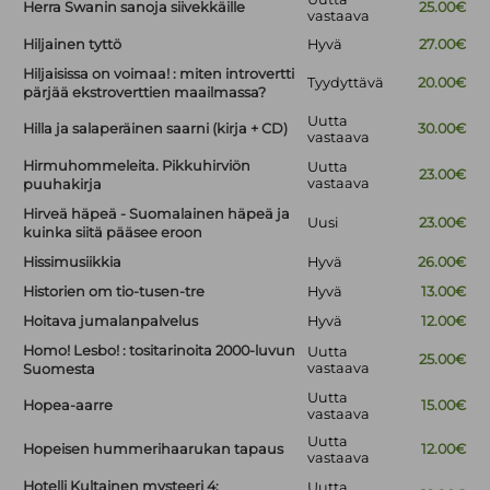
Herra Swanin sanoja siivekkäille
25.00€
vastaava
Hiljainen tyttö
Hyvä
27.00€
Hiljaisissa on voimaa! : miten introvertti
Tyydyttävä
20.00€
pärjää ekstroverttien maailmassa?
Uutta
Hilla ja salaperäinen saarni (kirja + CD)
30.00€
vastaava
Hirmuhommeleita. Pikkuhirviön
Uutta
23.00€
vastaava
puuhakirja
Hirveä häpeä - Suomalainen häpeä ja
Uusi
23.00€
kuinka siitä pääsee eroon
Hissimusiikkia
Hyvä
26.00€
Historien om tio-tusen-tre
Hyvä
13.00€
Hoitava jumalanpalvelus
Hyvä
12.00€
Homo! Lesbo! : tositarinoita 2000-luvun
Uutta
25.00€
vastaava
Suomesta
Uutta
Hopea-aarre
15.00€
vastaava
Uutta
Hopeisen hummerihaarukan tapaus
12.00€
vastaava
Hotelli Kultainen mysteeri 4:
Uutta