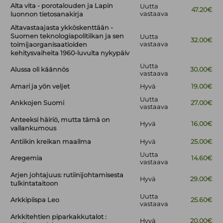
Alta vita - porotalouden ja Lapin
Uutta
47.20€
vastaava
luonnon tietosanakirja
Altavastaajasta ykköskenttään -
Suomen teknologiapolitiikan ja sen
Uutta
32.00€
vastaava
toimijaorganisaatioiden
kehitysvaiheita 1960-luvulta nykypäiv
Uutta
Alussa oli käännös
30.00€
vastaava
Amari ja yön veljet
Hyvä
19.00€
Uutta
Ankkojen Suomi
27.00€
vastaava
Anteeksi häiriö, mutta tämä on
Hyvä
16.00€
vallankumous
Antiikin kreikan maailma
Hyvä
25.00€
Uutta
Aregemia
14.60€
vastaava
Arjen johtajuus: rutiinijohtamisesta
Hyvä
29.00€
tulkintataitoon
Uutta
Arkkipiispa Leo
25.60€
vastaava
Arkkitehtien piparkakkutalot :
Hyvä
20.00€