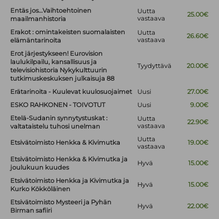
Entäs jos…Vaihtoehtoinen
Uutta
25.00€
vastaava
maailmanhistoria
Erakot : omintakeisten suomalaisten
Uutta
26.60€
vastaava
elämäntarinoita
Erot järjestykseen! Eurovision
laulukilpailu, kansallisuus ja
Tyydyttävä
20.00€
televisiohistoria Nykykulttuurin
tutkimuskeskuksen julkaisuja 88
Erätarinoita - Kuulevat kuulosuojaimet
Uusi
27.00€
ESKO RAHKONEN - TOIVOTUT
Uusi
9.00€
Etelä-Sudanin synnytystuskat :
Uutta
22.90€
vastaava
valtataistelu tuhosi unelman
Uutta
Etsivätoimisto Henkka & Kivimutka
19.00€
vastaava
Etsivätoimisto Henkka & Kivimutka ja
Hyvä
15.00€
joulukuun kuudes
Etsivätoimisto Henkka ja Kivimutka ja
Hyvä
15.00€
Kurko Kökköläinen
Etsivätoimisto Mysteeri ja Pyhän
Hyvä
22.00€
Birman safiiri