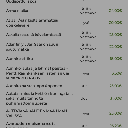
Uudistettu laitos
Uutta
Armain aika
24.00€
vastaava
Asiaa : Äidinkieltä ammattiin
Hyvä
20.00€
opiskelevalle
Uutta
Askelia : esseitä kävelemisestä
25.00€
vastaava
Atlantin yli: Jari Saarion suuri
Uutta
22.00€
vastaava
soutumatka
Uutta
Aurinko ei liiku
18.00€
vastaava
Aurinko laulaa ja lehmät paistaa -
Pentti Rasinkankaan lastenlauluja
Hyvä
13.50€
vuosilta 2000-2005
Aurinko paistaa, Apo Apponen!
Uusi
25.00€
Autotallimies ja keittiön kuningatar :
sekä muita tarinoita
Uusi
31.00€
puhumattomuudesta
AUTTAJANA KAHDEN MAAILMAN
Hyvä
25.00€
VÄLISSÄ
Avaruuden maisema (cd) :
Uusi
16.20€