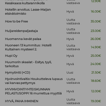
12.90€
vastaava
Kesäkaaos kultarannikolla
Hotellin arvoitus. Lasse-Maijan
Hyvä
16.00€
etsivätoimisto
Uutta
How to be Free
35.00€
vastaava
Uutta
Huijareidenpaljastaja
23.00€
vastaava
Huomenna kevät palaa
Hyvä
26.00€
Huoneen 13 kummitus : Hotelli
Uutta
14.90€
vastaava
Kultainen mysteeri 2.
Hupi Oy
Hyvä
25.00€
Huumorin skaalat - Esitys, tyyli,
Hyvä
24.00€
tarkoitus
Hymytintti (+CD)
Uusi
21.50€
Hyvinvointivaltio Houkutteleva lupaus
Uutta
18.60€
vastaava
vai karvas pettymys
HYVINVOINTIYHTEISKUNNAN
Hyvä
12.00€
PELASTUSOPPI 16 murrettua myyttiä
Uutta
HYVÄ, PAHA IHMINEN
19.00€
vastaava