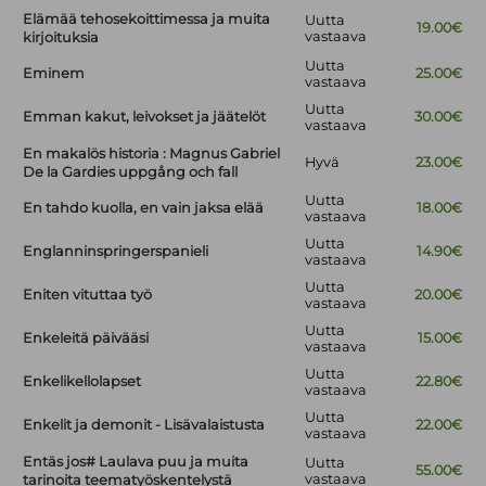
Elämää tehosekoittimessa ja muita
Uutta
19.00€
vastaava
kirjoituksia
Uutta
Eminem
25.00€
vastaava
Uutta
Emman kakut, leivokset ja jäätelöt
30.00€
vastaava
En makalös historia : Magnus Gabriel
Hyvä
23.00€
De la Gardies uppgång och fall
Uutta
En tahdo kuolla, en vain jaksa elää
18.00€
vastaava
Uutta
Englanninspringerspanieli
14.90€
vastaava
Uutta
Eniten vituttaa työ
20.00€
vastaava
Uutta
Enkeleitä päivääsi
15.00€
vastaava
Uutta
Enkelikellolapset
22.80€
vastaava
Uutta
Enkelit ja demonit - Lisävalaistusta
22.00€
vastaava
Entäs jos# Laulava puu ja muita
Uutta
55.00€
vastaava
tarinoita teematyöskentelystä