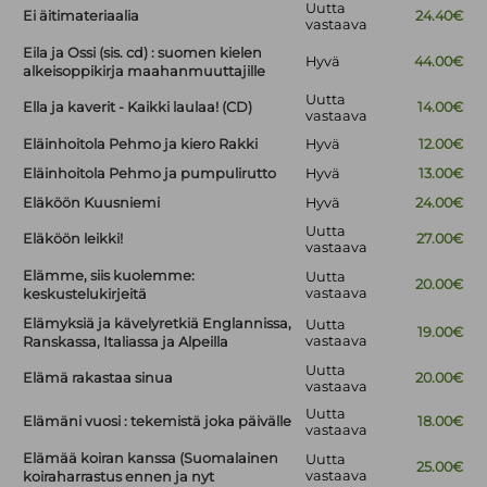
Uutta
Ei äitimateriaalia
24.40€
vastaava
Eila ja Ossi (sis. cd) : suomen kielen
Hyvä
44.00€
alkeisoppikirja maahanmuuttajille
Uutta
Ella ja kaverit - Kaikki laulaa! (CD)
14.00€
vastaava
Eläinhoitola Pehmo ja kiero Rakki
Hyvä
12.00€
Eläinhoitola Pehmo ja pumpulirutto
Hyvä
13.00€
Eläköön Kuusniemi
Hyvä
24.00€
Uutta
Eläköön leikki!
27.00€
vastaava
Elämme, siis kuolemme:
Uutta
20.00€
vastaava
keskustelukirjeitä
Elämyksiä ja kävelyretkiä Englannissa,
Uutta
19.00€
vastaava
Ranskassa, Italiassa ja Alpeilla
Uutta
Elämä rakastaa sinua
20.00€
vastaava
Uutta
Elämäni vuosi : tekemistä joka päivälle
18.00€
vastaava
Elämää koiran kanssa (Suomalainen
Uutta
25.00€
vastaava
koiraharrastus ennen ja nyt