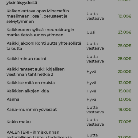
yksinäisyydestä
Kaikenkattava opas Minecraftin
Uutta
maailmaan : osa 1, perusteet ja
19.00€
vastaava
selviytyminen
Kaikkeuden sylissä : neurokirurgin
Uusi
23.00€
matka tietoisuuden ytimeen
Kaikki jakoon! Kohti uutta yhteisöllistä
Uutta
25.00€
vastaava
taloutta
Uutta
Kaikki minun roolini
28.00€
vastaava
Kaikki ranteet auki : kirjallisen
Hyvä
20.00€
viestinnän tähtihetkiä 2
Kaikki se mitä en muista
Hyvä
12.00€
Kaikkien aikojen kirja
Hyvä
15.00€
Kaima
Hyvä
13.00€
Uutta
Kaisa-mummin yövieraat
19.00€
vastaava
Uutta
Kakin maku
17.00€
vastaava
KALENTERI - ihmiskunnan
Uutta
historiallinen taistelu todellisen ja
23.00€