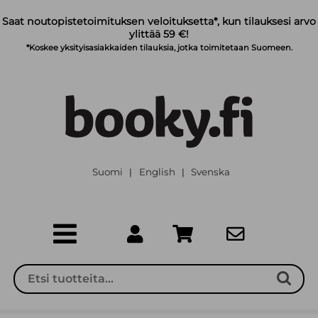
Siirry pääsisältöön
Saat noutopistetoimituksen veloituksetta*, kun tilauksesi arvo
ylittää 59 €!
*Koskee yksityisasiakkaiden tilauksia, jotka toimitetaan Suomeen.
Suomi
English
Svenska
|
|