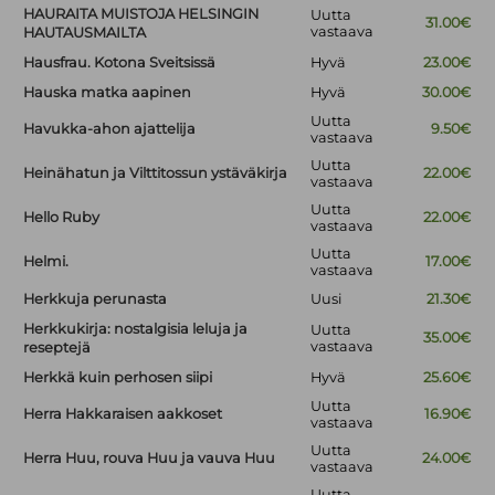
HAURAITA MUISTOJA HELSINGIN
Uutta
31.00€
vastaava
HAUTAUSMAILTA
Hausfrau. Kotona Sveitsissä
Hyvä
23.00€
Hauska matka aapinen
Hyvä
30.00€
Uutta
Havukka-ahon ajattelija
9.50€
vastaava
Uutta
Heinähatun ja Vilttitossun ystäväkirja
22.00€
vastaava
Uutta
Hello Ruby
22.00€
vastaava
Uutta
Helmi.
17.00€
vastaava
Herkkuja perunasta
Uusi
21.30€
Herkkukirja: nostalgisia leluja ja
Uutta
35.00€
vastaava
reseptejä
Herkkä kuin perhosen siipi
Hyvä
25.60€
Uutta
Herra Hakkaraisen aakkoset
16.90€
vastaava
Uutta
Herra Huu, rouva Huu ja vauva Huu
24.00€
vastaava
Uutta