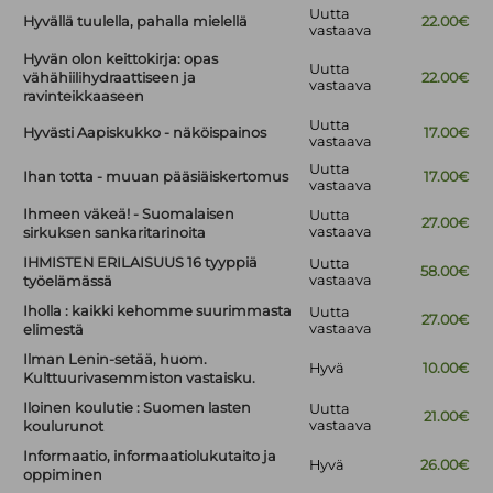
Uutta
Hyvällä tuulella, pahalla mielellä
22.00€
vastaava
Hyvän olon keittokirja: opas
Uutta
vähähiilihydraattiseen ja
22.00€
vastaava
ravinteikkaaseen
Uutta
Hyvästi Aapiskukko - näköispainos
17.00€
vastaava
Uutta
Ihan totta - muuan pääsiäiskertomus
17.00€
vastaava
Ihmeen väkeä! - Suomalaisen
Uutta
27.00€
vastaava
sirkuksen sankaritarinoita
IHMISTEN ERILAISUUS 16 tyyppiä
Uutta
58.00€
vastaava
työelämässä
Iholla : kaikki kehomme suurimmasta
Uutta
27.00€
vastaava
elimestä
Ilman Lenin-setää, huom.
Hyvä
10.00€
Kulttuurivasemmiston vastaisku.
Iloinen koulutie : Suomen lasten
Uutta
21.00€
vastaava
koulurunot
Informaatio, informaatiolukutaito ja
Hyvä
26.00€
oppiminen