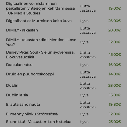
Digitaalinen voimistaminen
Uutta
paikallisten yhteisöjen kehittämisessä
19.00€
vastaava
TUP Media Studies
Digitalisaatio : Murroksen koko kuva
Hyvä
26.00€
Uutta
DIMILY - rakastan
20.00€
vastaava
DIMILY - rakastan : did I Mention I Love
Hyvä
12.00€
You?
Disney Pixar. Soul - Sielun syövereissä.
Uutta
15.00€
vastaava
Elokuvasuosikit
Draculan ratsu
Hyvä
16.00€
Uutta
Druidien puuhoroskooppi
14.00€
vastaava
Uutta
Dublin
28.00€
vastaava
Dublinilaisia
Hyvä
15.00€
Uutta
Ei auta sano nauta
19.80€
vastaava
Ei menny niinku Strömsössä
Hyvä
12.00€
Ei onnistu! - Vastustamisen historiaa
Hyvä
23.00€