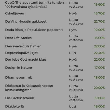
CupOfTherapy : tunti tunnilta tuntien :
Uutta
19.60€
vastaava
100 havaintoa työelämästä
Cykeltjuven
Hyvä
16.70€
Uutta
Da Vinci -koodin aakkoset
22.70€
vastaava
Dada-kissa ja Populuksen popcornit
Hyvä
19.00€
Uutta
Dear Life: Stories
13.00€
vastaava
Den svavelgula himlen
Hyvä
22.00€
Depressiopäiväkirjat
Uusi
22.40€
Der liebe Gott macht blau
Hyvä
22.00€
Uutta
Design in Nature
17.00€
vastaava
Uutta
Dharmapummit
18.00€
vastaava
Dibitassut ja Kaktusplaneetan
Uutta
20.00€
vastaava
kissakuningatar
Uutta
Die Lachsfischerin
19.00€
vastaava
Digideiteillä
Uusi
18.00€