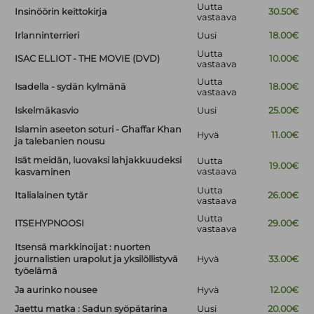
Uutta
Insinöörin keittokirja
30.50€
vastaava
Irlanninterrieri
Uusi
18.00€
Uutta
ISAC ELLIOT - THE MOVIE (DVD)
10.00€
vastaava
Uutta
Isadella - sydän kylmänä
18.00€
vastaava
Iskelmäkasvio
Uusi
25.00€
Islamin aseeton soturi - Ghaffar Khan
Hyvä
11.00€
ja talebanien nousu
Isät meidän, luovaksi lahjakkuudeksi
Uutta
19.00€
vastaava
kasvaminen
Uutta
Italialainen tytär
26.00€
vastaava
Uutta
ITSEHYPNOOSI
29.00€
vastaava
Itsensä markkinoijat : nuorten
journalistien urapolut ja yksilöllistyvä
Hyvä
33.00€
työelämä
Ja aurinko nousee
Hyvä
12.00€
Jaettu matka : Sadun syöpätarina
Uusi
20.00€