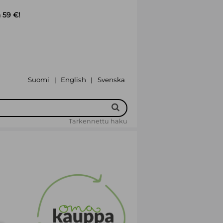
 59 €!
Suomi
English
Svenska
|
|
Tarkennettu haku