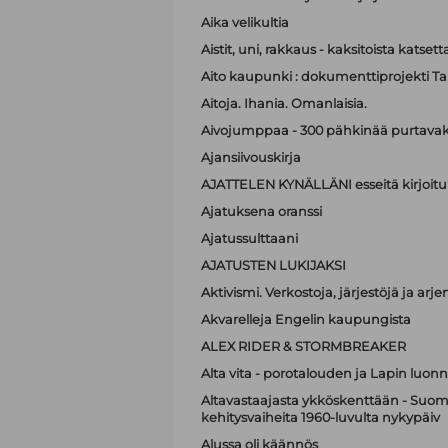
Aika velikultia
Aistit, uni, rakkaus - kaksitoista katset
Aito kaupunki : dokumenttiprojekti T
Aitoja. Ihania. Omanlaisia.
Aivojumppaa - 300 pähkinää purtavak
Ajansiivouskirja
AJATTELEN KYNÄLLÄNI esseitä kirjoitu
Ajatuksena oranssi
Ajatussulttaani
AJATUSTEN LUKIJAKSI
Aktivismi. Verkostoja, järjestöjä ja ar
Akvarelleja Engelin kaupungista
ALEX RIDER & STORMBREAKER
Alta vita - porotalouden ja Lapin luonn
Altavastaajasta ykköskenttään - Suome
kehitysvaiheita 1960-luvulta nykypäiv
Alussa oli käännös