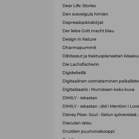
Dear Life: Stories
Den svavelgula himlen
Depressiopäiväkirjat
Der liebe Gott macht blau
Design in Nature
Dharmapummit
Dibitassut ja Kaktusplaneetan kissak
Die Lachsfischerin
Digideiteillä
Digitaalinen voimistaminen paikallist
Digitalisaatio : Murroksen koko kuva
DIMILY - rakastan
DIMILY - rakastan : did I Mention I Lov
Disney Pixar. Soul - Sielun syövereissä.
Draculan ratsu
Druidien puuhoroskooppi