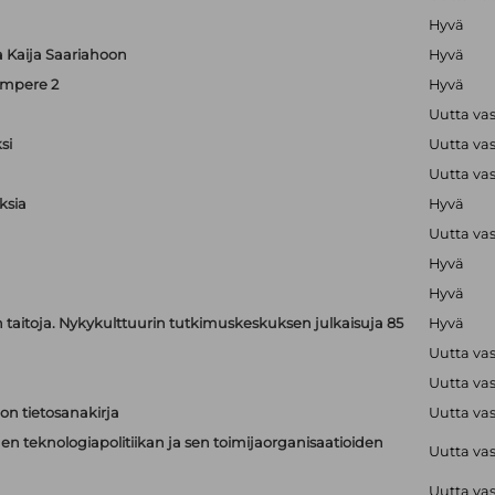
Hyvä
ta Kaija Saariahoon
Hyvä
ampere 2
Hyvä
Uutta va
si
Uutta va
Uutta va
ksia
Hyvä
Uutta va
Hyvä
Hyvä
jen taitoja. Nykykulttuurin tutkimuskeskuksen julkaisuja 85
Hyvä
Uutta va
Uutta va
on tietosanakirja
Uutta va
n teknologiapolitiikan ja sen toimijaorganisaatioiden
Uutta va
Uutta va