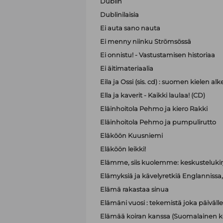
Dublin
Dublinilaisia
Ei auta sano nauta
Ei menny niinku Strömsössä
Ei onnistu! - Vastustamisen historiaa
Ei äitimateriaalia
Eila ja Ossi (sis. cd) : suomen kielen 
Ella ja kaverit - Kaikki laulaa! (CD)
Eläinhoitola Pehmo ja kiero Rakki
Eläinhoitola Pehmo ja pumpulirutto
Eläköön Kuusniemi
Eläköön leikki!
Elämme, siis kuolemme: keskustelukir
Elämyksiä ja kävelyretkiä Englannissa, R
Elämä rakastaa sinua
Elämäni vuosi : tekemistä joka päivälle
Elämää koiran kanssa (Suomalainen ko