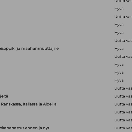
Uutta va
Hyvä
Uutta va
Hyvä
Hyvä
Uutta va
alkeisoppikirja maahanmuuttajille
Hyvä
Uutta va
Hyvä
Hyvä
Hyvä
Uutta va
jeitä
Uutta va
anskassa, Italiassa ja Alpeilla
Uutta va
Uutta va
Uutta va
iraharrastus ennen ja nyt
Uutta va