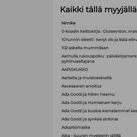
Kaikki tällä myyjäl
Nimike
0-koodin keittokirja : Gluteeniton, mai
10 tunnin dieetti : kevyt olo ja lisää e
102 askelta mummilaan
Aamulla rukouspolku : päiväkirjamerki
pyhiinvaeltajana
AAPISKUKKO
Aarteita ja muistoesineitä
Aavesaaren arvoitus
Ada Gootti ja hiiren haamu
Ada Gootti ja Humisevan karju
Ada Gootti ja kuoloa kamalammat kest
Ada Gootti ja synkeä sinfonia
Adoptiomatka
Aika - Suuren mysteerin jäljillä