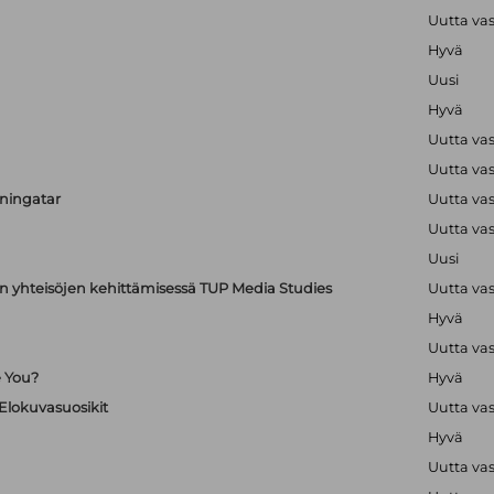
Uutta va
Hyvä
Uusi
Hyvä
Uutta va
Uutta va
uningatar
Uutta va
Uutta va
Uusi
en yhteisöjen kehittämisessä TUP Media Studies
Uutta va
Hyvä
Uutta va
e You?
Hyvä
 Elokuvasuosikit
Uutta va
Hyvä
Uutta va