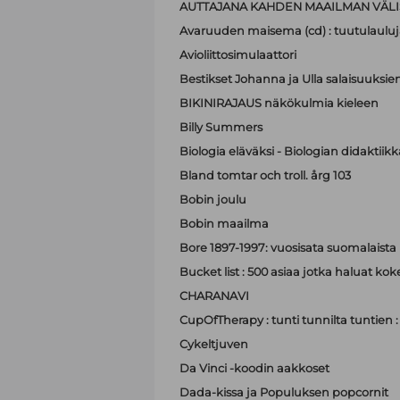
AUTTAJANA KAHDEN MAAILMAN VÄLI
Avaruuden maisema (cd) : tuutulauluj
Avioliittosimulaattori
Bestikset Johanna ja Ulla salaisuuksien 
BIKINIRAJAUS näkökulmia kieleen
Billy Summers
Biologia eläväksi - Biologian didaktiik
Bland tomtar och troll. årg 103
Bobin joulu
Bobin maailma
Bore 1897-1997: vuosisata suomalaist
Bucket list : 500 asiaa jotka haluat ko
CHARANAVI
CupOfTherapy : tunti tunnilta tuntien 
Cykeltjuven
Da Vinci -koodin aakkoset
Dada-kissa ja Populuksen popcornit