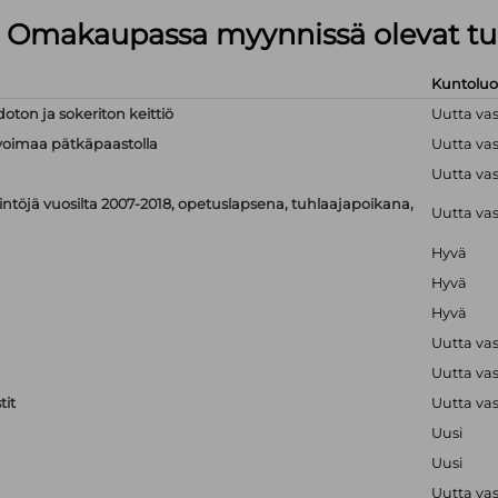
lä Omakaupassa myynnissä olevat tu
Kuntolu
doton ja sokeriton keittiö
Uutta va
linvoimaa pätkäpaastolla
Uutta va
Uutta va
ntöjä vuosilta 2007-2018, opetuslapsena, tuhlaajapoikana,
Uutta va
Hyvä
Hyvä
Hyvä
Uutta va
Uutta va
it
Uutta va
Uusi
Uusi
Uutta va