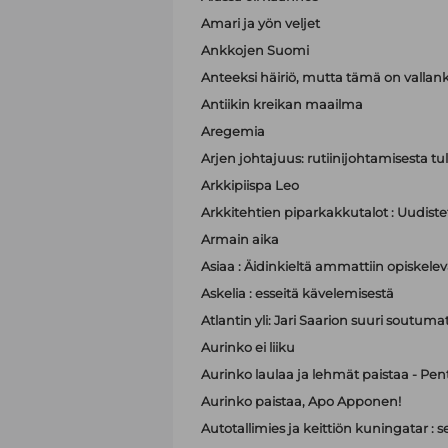
Amari ja yön veljet
Ankkojen Suomi
Anteeksi häiriö, mutta tämä on valla
Antiikin kreikan maailma
Aregemia
Arjen johtajuus: rutiinijohtamisesta tu
Arkkipiispa Leo
Arkkitehtien piparkakkutalot : Uudistet
Armain aika
Asiaa : Äidinkieltä ammattiin opiskelev
Askelia : esseitä kävelemisestä
Atlantin yli: Jari Saarion suuri soutuma
Aurinko ei liiku
Aurinko laulaa ja lehmät paistaa - Pen
Aurinko paistaa, Apo Apponen!
Autotallimies ja keittiön kuningatar 