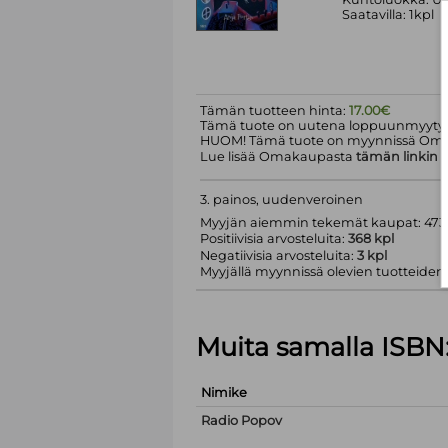
Saatavilla: 1kpl
Tämän tuotteen hinta:
17.00€
Tämä tuote on uutena loppuunmyyty.
HUOM! Tämä tuote on myynnissä Om
Lue lisää Omakaupasta
tämän linkin
k
3. painos, uudenveroinen
Myyjän aiemmin tekemät kaupat: 473 
Positiivisia arvosteluita:
368 kpl
Negatiivisia arvosteluita:
3 kpl
Myyjällä myynnissä olevien tuotteiden m
Muita samalla ISBN
Nimike
Radio Popov