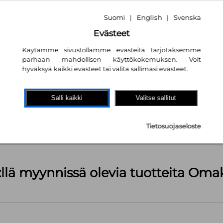
Suomi
English
Svenska
|
|
Evästeet
Käytämme sivustollamme evästeitä tarjotaksemme
parhaan mahdollisen käyttökokemuksen. Voit
hyväksyä kaikki evästeet tai valita sallimasi evästeet.
akaupassa
autta!
Salli kaikki
Valitse sallitut
kpl
Tietosuojaseloste
äärä (kts. alla): 922 kpl
:llä myynnissä olevia tuotteita Om