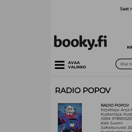
Siirry pääsisältöön
Saat 
K
AVAA
VALIKKO
RADIO POPOV
RADIO POPOV
Kirjoittaja: Anja 
Kustantaja: Ku
ISBN: 978951525
Kieli: Suomi
Julkaisuvuosi: 2
Kuntoluokka: Uu