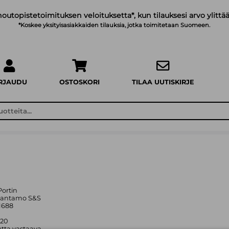
noutopistetoimituksen veloituksetta*, kun tilauksesi arvo ylittää
*Koskee yksityisasiakkaiden tilauksia, jotka toimitetaan Suomeen.
IRJAUDU
OSTOSKORI
TILAA UUTISKIRJE
Portin
stantamo S&S
1688
020
tta vastaava