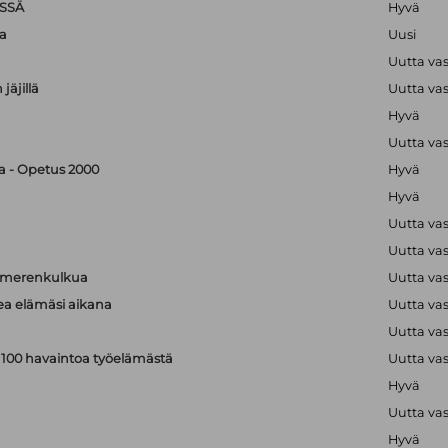
SSÄ
Hyvä
a
Uusi
Uutta va
jäjillä
Uutta va
Hyvä
Uutta va
ka - Opetus 2000
Hyvä
Hyvä
Uutta va
Uutta va
a merenkulkua
Uutta va
kea elämäsi aikana
Uutta va
Uutta va
: 100 havaintoa työelämästä
Uutta va
Hyvä
Uutta va
Hyvä