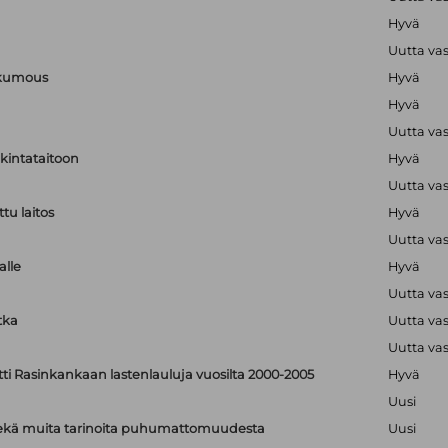
Hyvä
Uutta va
nkumous
Hyvä
Hyvä
Uutta va
lkintataitoon
Hyvä
Uutta va
tu laitos
Hyvä
Uutta va
alle
Hyvä
Uutta va
tka
Uutta va
Uutta va
tti Rasinkankaan lastenlauluja vuosilta 2000-2005
Hyvä
Uusi
: sekä muita tarinoita puhumattomuudesta
Uusi