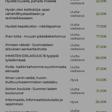
Hyvällä tuulella, pahalla mielellä
22.00€
vastaava
Hyvän olon keittokirja: opas
Uutta
vähähiilihydraattiseen ja
22.00€
vastaava
ravinteikkaaseen
Uutta
Hyvästi Aapiskukko - näköispainos
17.00€
vastaava
Uutta
Ihan totta - muuan pääsiäiskertomus
17.00€
vastaava
Ihmeen väkeä! - Suomalaisen
Uutta
27.00€
vastaava
sirkuksen sankaritarinoita
IHMISTEN ERILAISUUS 16 tyyppiä
Uutta
58.00€
vastaava
työelämässä
Iholla : kaikki kehomme suurimmasta
Uutta
27.00€
vastaava
elimestä
Ilman Lenin-setää, huom.
Hyvä
10.00€
Kulttuurivasemmiston vastaisku.
Iloinen koulutie : Suomen lasten
Uutta
21.00€
vastaava
koulurunot
Informaatio, informaatiolukutaito ja
Hyvä
26.00€
oppiminen
Uutta