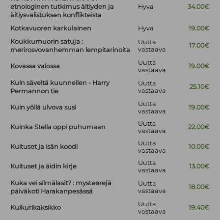
etnologinen tutkimus äitiyden ja
Hyvä
34.00€
äitiysvalistuksen konflikteista
Kotkavuoren karkulainen
Hyvä
19.00€
Koukkumuorin satuja :
Uutta
17.00€
vastaava
merirosvovanhemman lempitarinoita
Uutta
Kovassa valossa
19.00€
vastaava
Kuin säveltä kuunnellen - Harry
Uutta
25.10€
vastaava
Permannon tie
Uutta
Kuin yöllä ulvova susi
19.00€
vastaava
Uutta
Kuinka Stella oppi puhumaan
22.00€
vastaava
Uutta
Kuituset ja isän koodi
10.00€
vastaava
Uutta
Kuituset ja äidin kirje
13.00€
vastaava
Kuka vei silmälasit? : mysteerejä
Uutta
18.00€
vastaava
päiväkoti Harakanpesässä
Uutta
Kulkurikaksikko
19.40€
vastaava