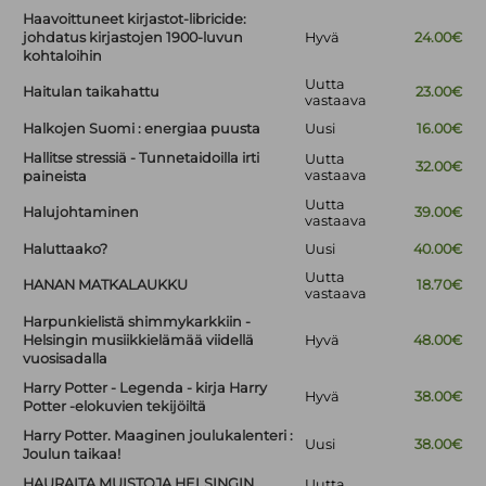
Haavoittuneet kirjastot-libricide:
johdatus kirjastojen 1900-luvun
Hyvä
24.00€
kohtaloihin
Uutta
Haitulan taikahattu
23.00€
vastaava
Halkojen Suomi : energiaa puusta
Uusi
16.00€
Hallitse stressiä - Tunnetaidoilla irti
Uutta
32.00€
vastaava
paineista
Uutta
Halujohtaminen
39.00€
vastaava
Haluttaako?
Uusi
40.00€
Uutta
HANAN MATKALAUKKU
18.70€
vastaava
Harpunkielistä shimmykarkkiin -
Helsingin musiikkielämää viidellä
Hyvä
48.00€
vuosisadalla
Harry Potter - Legenda - kirja Harry
Hyvä
38.00€
Potter -elokuvien tekijöiltä
Harry Potter. Maaginen joulukalenteri :
Uusi
38.00€
Joulun taikaa!
HAURAITA MUISTOJA HELSINGIN
Uutta