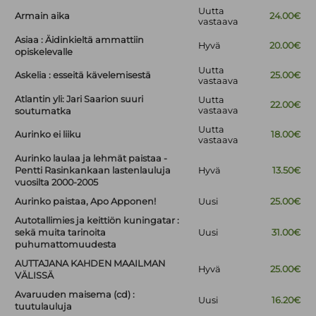
Uutta
Armain aika
24.00€
vastaava
Asiaa : Äidinkieltä ammattiin
Hyvä
20.00€
opiskelevalle
Uutta
Askelia : esseitä kävelemisestä
25.00€
vastaava
Atlantin yli: Jari Saarion suuri
Uutta
22.00€
vastaava
soutumatka
Uutta
Aurinko ei liiku
18.00€
vastaava
Aurinko laulaa ja lehmät paistaa -
Pentti Rasinkankaan lastenlauluja
Hyvä
13.50€
vuosilta 2000-2005
Aurinko paistaa, Apo Apponen!
Uusi
25.00€
Autotallimies ja keittiön kuningatar :
sekä muita tarinoita
Uusi
31.00€
puhumattomuudesta
AUTTAJANA KAHDEN MAAILMAN
Hyvä
25.00€
VÄLISSÄ
Avaruuden maisema (cd) :
Uusi
16.20€
tuutulauluja