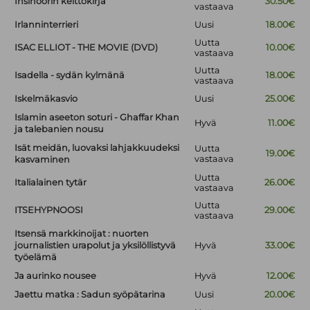
Insinöörin keittokirja
30.50€
vastaava
Irlanninterrieri
Uusi
18.00€
Uutta
ISAC ELLIOT - THE MOVIE (DVD)
10.00€
vastaava
Uutta
Isadella - sydän kylmänä
18.00€
vastaava
Iskelmäkasvio
Uusi
25.00€
Islamin aseeton soturi - Ghaffar Khan
Hyvä
11.00€
ja talebanien nousu
Isät meidän, luovaksi lahjakkuudeksi
Uutta
19.00€
vastaava
kasvaminen
Uutta
Italialainen tytär
26.00€
vastaava
Uutta
ITSEHYPNOOSI
29.00€
vastaava
Itsensä markkinoijat : nuorten
journalistien urapolut ja yksilöllistyvä
Hyvä
33.00€
työelämä
Ja aurinko nousee
Hyvä
12.00€
Jaettu matka : Sadun syöpätarina
Uusi
20.00€