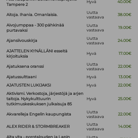
Hyvä
40.00€
Tampere 2
Uutta
Aitoja. Ihania. Omanlaisia.
38.00€
vastaava
Aivojumppaa - 300 pähkinää
Uutta
19.00€
vastaava
purtavaksi
Uutta
Ajansiivouskirja
24.00€
vastaava
AJATTELEN KYNÄLLÄNI esseitä
Hyvä
17.00€
kirjoituksia
Uutta
Ajatuksena oranssi
22.00€
vastaava
Ajatussulttaani
Hyvä
13.00€
AJATUSTEN LUKIJAKSI
Hyvä
22.00€
Aktivismi. Verkostoja, järjestöjä ja arjen
taitoja. Nykykulttuurin
Hyvä
25.00€
tutkimuskeskuksen julkaisuja 85
Uutta
Akvarelleja Engelin kaupungista
22.00€
vastaava
Uutta
ALEX RIDER & STORMBREAKER
14.00€
vastaava
Alta vita - porotalouden ja Lapin
Uutta