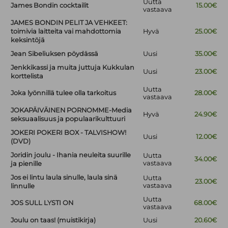
Uutta
James Bondin cocktailit
15.00€
vastaava
JAMES BONDIN PELIT JA VEHKEET:
toimivia laitteita vai mahdottomia
Hyvä
25.00€
keksintöjä
Jean Sibeliuksen pöydässä
Uusi
35.00€
Jenkkikassi ja muita juttuja Kukkulan
Uusi
23.00€
korttelista
Uutta
Joka lyönnillä tulee olla tarkoitus
28.00€
vastaava
JOKAPÄIVÄINEN PORNOMME-Media
Hyvä
24.90€
seksuaalisuus ja populaarikulttuuri
JOKERI POKERI BOX - TALVISHOW!
Uusi
12.00€
(DVD)
Joridin joulu - Ihania neuleita suurille
Uutta
34.00€
vastaava
ja pienille
Jos ei lintu laula sinulle, laula sinä
Uutta
23.00€
vastaava
linnulle
Uutta
JOS SULL LYSTI ON
68.00€
vastaava
Joulu on taas! (muistikirja)
Uusi
20.60€