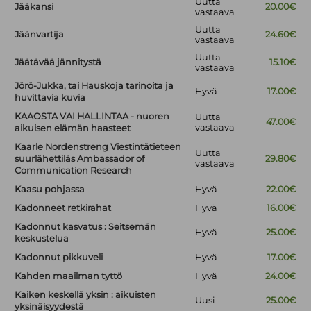
Uutta
Jääkansi
20.00€
vastaava
Uutta
Jäänvartija
24.60€
vastaava
Uutta
Jäätävää jännitystä
15.10€
vastaava
Jörö-Jukka, tai Hauskoja tarinoita ja
Hyvä
17.00€
huvittavia kuvia
KAAOSTA VAI HALLINTAA - nuoren
Uutta
47.00€
vastaava
aikuisen elämän haasteet
Kaarle Nordenstreng Viestintätieteen
Uutta
suurlähettiläs Ambassador of
29.80€
vastaava
Communication Research
Kaasu pohjassa
Hyvä
22.00€
Kadonneet retkirahat
Hyvä
16.00€
Kadonnut kasvatus : Seitsemän
Hyvä
25.00€
keskustelua
Kadonnut pikkuveli
Hyvä
17.00€
Kahden maailman tyttö
Hyvä
24.00€
Kaiken keskellä yksin : aikuisten
Uusi
25.00€
yksinäisyydestä