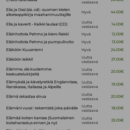
vastaava
Eila ja Ossi (sis. cd) : suomen kielen
Hyvä
44.00€
alkeisoppikirja maahanmuuttajille
Uutta
Ella ja kaverit - Kaikki laulaa! (CD)
14.00€
vastaava
Eläinhoitola Pehmo ja kiero Rakki
Hyvä
12.00€
Eläinhoitola Pehmo ja pumpulirutto
Hyvä
13.00€
Eläköön Kuusniemi
Hyvä
24.00€
Uutta
Eläköön leikki!
27.00€
vastaava
Elämme, siis kuolemme:
Uutta
20.00€
vastaava
keskustelukirjeitä
Elämyksiä ja kävelyretkiä Englannissa,
Uutta
19.00€
vastaava
Ranskassa, Italiassa ja Alpeilla
Uutta
Elämä rakastaa sinua
20.00€
vastaava
Uutta
Elämäni vuosi : tekemistä joka päivälle
18.00€
vastaava
Elämää koiran kanssa (Suomalainen
Uutta
25.00€
vastaava
koiraharrastus ennen ja nyt