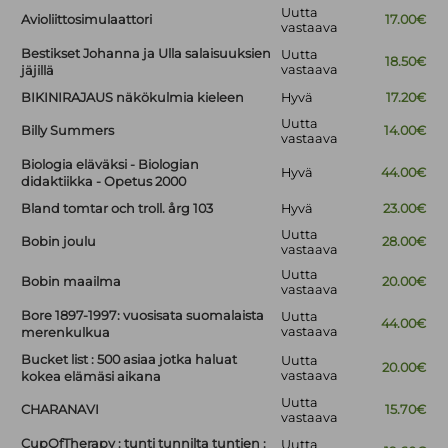
Uutta
Avioliittosimulaattori
17.00€
vastaava
Bestikset Johanna ja Ulla salaisuuksien
Uutta
18.50€
vastaava
jäjillä
BIKINIRAJAUS näkökulmia kieleen
Hyvä
17.20€
Uutta
Billy Summers
14.00€
vastaava
Biologia eläväksi - Biologian
Hyvä
44.00€
didaktiikka - Opetus 2000
Bland tomtar och troll. årg 103
Hyvä
23.00€
Uutta
Bobin joulu
28.00€
vastaava
Uutta
Bobin maailma
20.00€
vastaava
Bore 1897-1997: vuosisata suomalaista
Uutta
44.00€
vastaava
merenkulkua
Bucket list : 500 asiaa jotka haluat
Uutta
20.00€
vastaava
kokea elämäsi aikana
Uutta
CHARANAVI
15.70€
vastaava
CupOfTherapy : tunti tunnilta tuntien :
Uutta