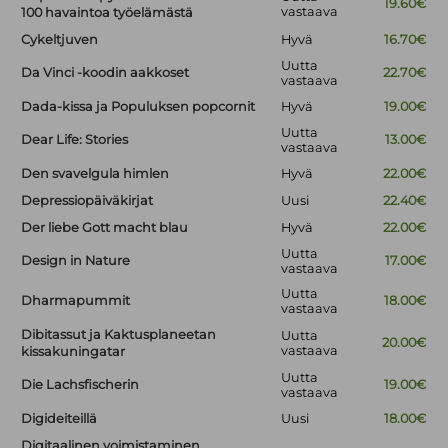
19.60€
vastaava
100 havaintoa työelämästä
Cykeltjuven
Hyvä
16.70€
Uutta
Da Vinci -koodin aakkoset
22.70€
vastaava
Dada-kissa ja Populuksen popcornit
Hyvä
19.00€
Uutta
Dear Life: Stories
13.00€
vastaava
Den svavelgula himlen
Hyvä
22.00€
Depressiopäiväkirjat
Uusi
22.40€
Der liebe Gott macht blau
Hyvä
22.00€
Uutta
Design in Nature
17.00€
vastaava
Uutta
Dharmapummit
18.00€
vastaava
Dibitassut ja Kaktusplaneetan
Uutta
20.00€
vastaava
kissakuningatar
Uutta
Die Lachsfischerin
19.00€
vastaava
Digideiteillä
Uusi
18.00€
Digitaalinen voimistaminen