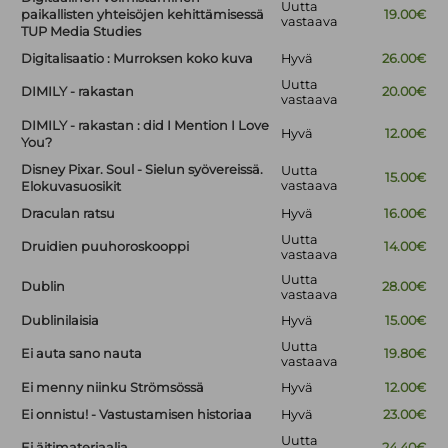
Uutta
paikallisten yhteisöjen kehittämisessä
19.00€
vastaava
TUP Media Studies
Digitalisaatio : Murroksen koko kuva
Hyvä
26.00€
Uutta
DIMILY - rakastan
20.00€
vastaava
DIMILY - rakastan : did I Mention I Love
Hyvä
12.00€
You?
Disney Pixar. Soul - Sielun syövereissä.
Uutta
15.00€
vastaava
Elokuvasuosikit
Draculan ratsu
Hyvä
16.00€
Uutta
Druidien puuhoroskooppi
14.00€
vastaava
Uutta
Dublin
28.00€
vastaava
Dublinilaisia
Hyvä
15.00€
Uutta
Ei auta sano nauta
19.80€
vastaava
Ei menny niinku Strömsössä
Hyvä
12.00€
Ei onnistu! - Vastustamisen historiaa
Hyvä
23.00€
Uutta
Ei äitimateriaalia
24.40€