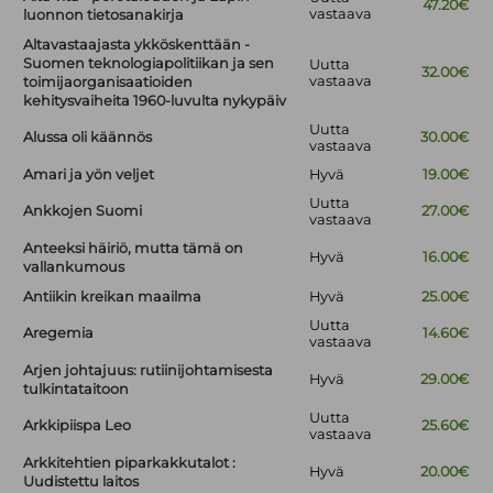
47.20€
vastaava
luonnon tietosanakirja
Altavastaajasta ykköskenttään -
Suomen teknologiapolitiikan ja sen
Uutta
32.00€
vastaava
toimijaorganisaatioiden
kehitysvaiheita 1960-luvulta nykypäiv
Uutta
Alussa oli käännös
30.00€
vastaava
Amari ja yön veljet
Hyvä
19.00€
Uutta
Ankkojen Suomi
27.00€
vastaava
Anteeksi häiriö, mutta tämä on
Hyvä
16.00€
vallankumous
Antiikin kreikan maailma
Hyvä
25.00€
Uutta
Aregemia
14.60€
vastaava
Arjen johtajuus: rutiinijohtamisesta
Hyvä
29.00€
tulkintataitoon
Uutta
Arkkipiispa Leo
25.60€
vastaava
Arkkitehtien piparkakkutalot :
Hyvä
20.00€
Uudistettu laitos