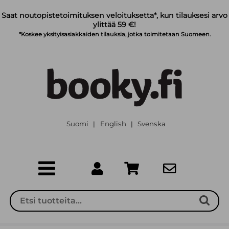
Siirry pääsisältöön
Saat noutopistetoimituksen veloituksetta*, kun tilauksesi arvo
ylittää 59 €!
*Koskee yksityisasiakkaiden tilauksia, jotka toimitetaan Suomeen.
Suomi
English
Svenska
|
|