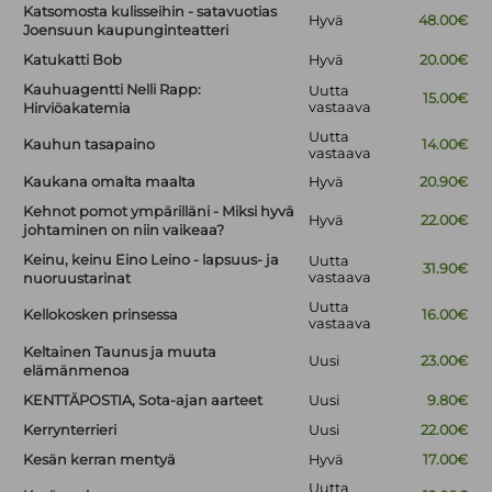
Katsomosta kulisseihin - satavuotias
Hyvä
48.00€
Joensuun kaupunginteatteri
Katukatti Bob
Hyvä
20.00€
Kauhuagentti Nelli Rapp:
Uutta
15.00€
vastaava
Hirviöakatemia
Uutta
Kauhun tasapaino
14.00€
vastaava
Kaukana omalta maalta
Hyvä
20.90€
Kehnot pomot ympärilläni - Miksi hyvä
Hyvä
22.00€
johtaminen on niin vaikeaa?
Keinu, keinu Eino Leino - lapsuus- ja
Uutta
31.90€
vastaava
nuoruustarinat
Uutta
Kellokosken prinsessa
16.00€
vastaava
Keltainen Taunus ja muuta
Uusi
23.00€
elämänmenoa
KENTTÄPOSTIA, Sota-ajan aarteet
Uusi
9.80€
Kerrynterrieri
Uusi
22.00€
Kesän kerran mentyä
Hyvä
17.00€
Uutta