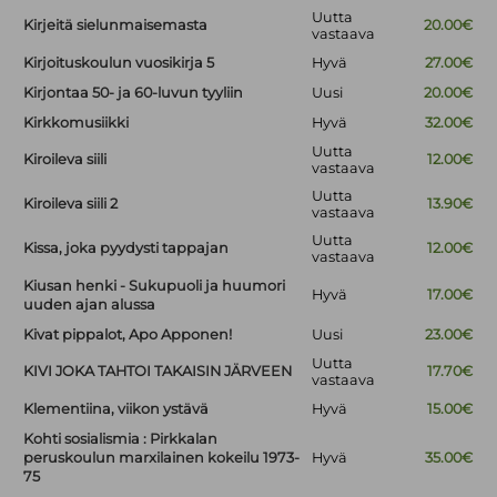
Uutta
Kirjeitä sielunmaisemasta
20.00€
vastaava
Kirjoituskoulun vuosikirja 5
Hyvä
27.00€
Kirjontaa 50- ja 60-luvun tyyliin
Uusi
20.00€
Kirkkomusiikki
Hyvä
32.00€
Uutta
Kiroileva siili
12.00€
vastaava
Uutta
Kiroileva siili 2
13.90€
vastaava
Uutta
Kissa, joka pyydysti tappajan
12.00€
vastaava
Kiusan henki - Sukupuoli ja huumori
Hyvä
17.00€
uuden ajan alussa
Kivat pippalot, Apo Apponen!
Uusi
23.00€
Uutta
KIVI JOKA TAHTOI TAKAISIN JÄRVEEN
17.70€
vastaava
Klementiina, viikon ystävä
Hyvä
15.00€
Kohti sosialismia : Pirkkalan
peruskoulun marxilainen kokeilu 1973-
Hyvä
35.00€
75