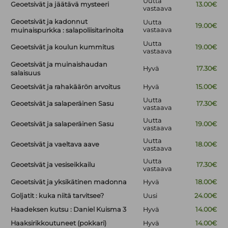
Uutta
Geoetsivät ja jäätävä mysteeri
13.00€
vastaava
Geoetsivät ja kadonnut
Uutta
19.00€
vastaava
muinaispurkka : salapoliisitarinoita
Uutta
Geoetsivät ja koulun kummitus
19.00€
vastaava
Geoetsivät ja muinaishaudan
Hyvä
17.30€
salaisuus
Geoetsivät ja rahakäärön arvoitus
Hyvä
15.00€
Uutta
Geoetsivät ja salaperäinen Sasu
17.30€
vastaava
Uutta
Geoetsivät ja salaperäinen Sasu
19.00€
vastaava
Uutta
Geoetsivät ja vaeltava aave
18.00€
vastaava
Uutta
Geoetsivät ja vesiseikkailu
17.30€
vastaava
Geoetsivät ja yksikätinen madonna
Hyvä
18.00€
Goljatit : kuka niitä tarvitsee?
Uusi
24.00€
Haadeksen kutsu : Daniel Kuisma 3
Hyvä
14.00€
Haaksirikkoutuneet (pokkari)
Hyvä
14.00€