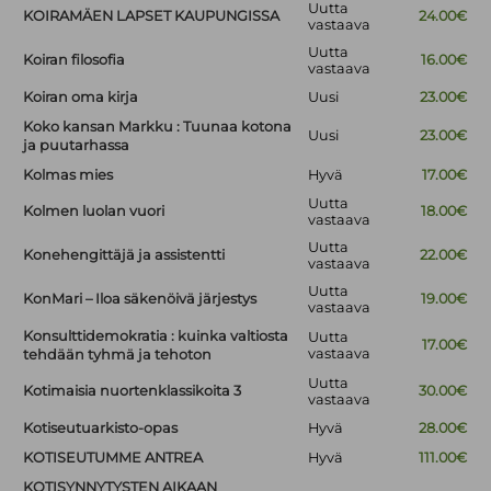
Uutta
KOIRAMÄEN LAPSET KAUPUNGISSA
24.00€
vastaava
Uutta
Koiran filosofia
16.00€
vastaava
Koiran oma kirja
Uusi
23.00€
Koko kansan Markku : Tuunaa kotona
Uusi
23.00€
ja puutarhassa
Kolmas mies
Hyvä
17.00€
Uutta
Kolmen luolan vuori
18.00€
vastaava
Uutta
Konehengittäjä ja assistentti
22.00€
vastaava
Uutta
KonMari – Iloa säkenöivä järjestys
19.00€
vastaava
Konsulttidemokratia : kuinka valtiosta
Uutta
17.00€
vastaava
tehdään tyhmä ja tehoton
Uutta
Kotimaisia nuortenklassikoita 3
30.00€
vastaava
Kotiseutuarkisto-opas
Hyvä
28.00€
KOTISEUTUMME ANTREA
Hyvä
111.00€
KOTISYNNYTYSTEN AIKAAN