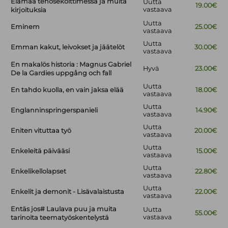
Elämää tehosekoittimessa ja muita
Uutta
19.00€
vastaava
kirjoituksia
Uutta
Eminem
25.00€
vastaava
Uutta
Emman kakut, leivokset ja jäätelöt
30.00€
vastaava
En makalös historia : Magnus Gabriel
Hyvä
23.00€
De la Gardies uppgång och fall
Uutta
En tahdo kuolla, en vain jaksa elää
18.00€
vastaava
Uutta
Englanninspringerspanieli
14.90€
vastaava
Uutta
Eniten vituttaa työ
20.00€
vastaava
Uutta
Enkeleitä päivääsi
15.00€
vastaava
Uutta
Enkelikellolapset
22.80€
vastaava
Uutta
Enkelit ja demonit - Lisävalaistusta
22.00€
vastaava
Entäs jos# Laulava puu ja muita
Uutta
55.00€
vastaava
tarinoita teematyöskentelystä