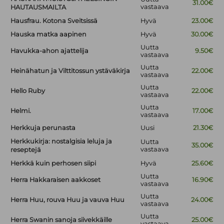
31.00€
vastaava
HAUTAUSMAILTA
Hausfrau. Kotona Sveitsissä
Hyvä
23.00€
Hauska matka aapinen
Hyvä
30.00€
Uutta
Havukka-ahon ajattelija
9.50€
vastaava
Uutta
Heinähatun ja Vilttitossun ystäväkirja
22.00€
vastaava
Uutta
Hello Ruby
22.00€
vastaava
Uutta
Helmi.
17.00€
vastaava
Herkkuja perunasta
Uusi
21.30€
Herkkukirja: nostalgisia leluja ja
Uutta
35.00€
vastaava
reseptejä
Herkkä kuin perhosen siipi
Hyvä
25.60€
Uutta
Herra Hakkaraisen aakkoset
16.90€
vastaava
Uutta
Herra Huu, rouva Huu ja vauva Huu
24.00€
vastaava
Uutta
Herra Swanin sanoja siivekkäille
25.00€
vastaava