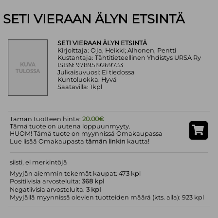
SETI VIERAAN ÄLYN ETSINTÄ
SETI VIERAAN ÄLYN ETSINTÄ
Kirjoittaja: Oja, Heikki; Alhonen, Pentti
Kustantaja: Tähtitieteellinen Yhdistys URSA Ry
ISBN: 9789519269733
Julkaisuvuosi: Ei tiedossa
Kuntoluokka: Hyvä
Saatavilla: 1kpl
Tämän tuotteen hinta:
20.00€
Tämä tuote on uutena loppuunmyyty.
HUOM! Tämä tuote on myynnissä Omakaupassa
Lue lisää Omakaupasta
tämän linkin
kautta!
siisti, ei merkintöjä
Myyjän aiemmin tekemät kaupat: 473 kpl
Positiivisia arvosteluita:
368 kpl
Negatiivisia arvosteluita:
3 kpl
Myyjällä myynnissä olevien tuotteiden määrä (kts. alla): 923 kpl