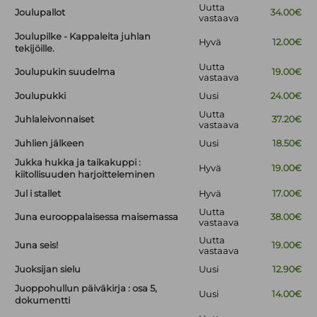
Uutta
Joulupallot
34.00€
vastaava
Joulupilke - Kappaleita juhlan
Hyvä
12.00€
tekijöille.
Uutta
Joulupukin suudelma
19.00€
vastaava
Joulupukki
Uusi
24.00€
Uutta
Juhlaleivonnaiset
37.20€
vastaava
Juhlien jälkeen
Uusi
18.50€
Jukka hukka ja taikakuppi :
Hyvä
19.00€
kiitollisuuden harjoitteleminen
Jul i stallet
Hyvä
17.00€
Uutta
Juna eurooppalaisessa maisemassa
38.00€
vastaava
Uutta
Juna seis!
19.00€
vastaava
Juoksijan sielu
Uusi
12.90€
Juoppohullun päiväkirja : osa 5,
Uusi
14.00€
dokumentti