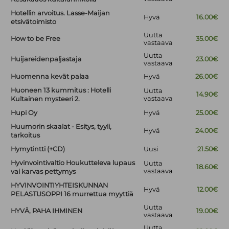
Hotellin arvoitus. Lasse-Maijan
Hyvä
16.00€
etsivätoimisto
Uutta
How to be Free
35.00€
vastaava
Uutta
Huijareidenpaljastaja
23.00€
vastaava
Huomenna kevät palaa
Hyvä
26.00€
Huoneen 13 kummitus : Hotelli
Uutta
14.90€
vastaava
Kultainen mysteeri 2.
Hupi Oy
Hyvä
25.00€
Huumorin skaalat - Esitys, tyyli,
Hyvä
24.00€
tarkoitus
Hymytintti (+CD)
Uusi
21.50€
Hyvinvointivaltio Houkutteleva lupaus
Uutta
18.60€
vastaava
vai karvas pettymys
HYVINVOINTIYHTEISKUNNAN
Hyvä
12.00€
PELASTUSOPPI 16 murrettua myyttiä
Uutta
HYVÄ, PAHA IHMINEN
19.00€
vastaava
Uutta