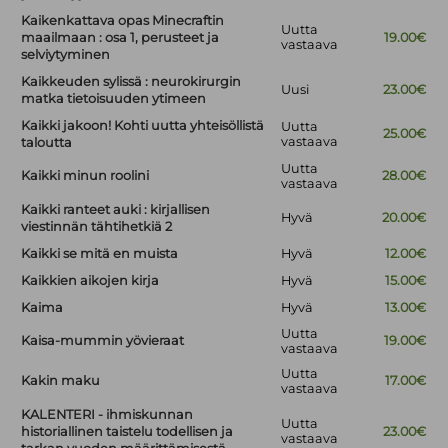
Kaikenkattava opas Minecraftin
Uutta
maailmaan : osa 1, perusteet ja
19.00€
vastaava
selviytyminen
Kaikkeuden sylissä : neurokirurgin
Uusi
23.00€
matka tietoisuuden ytimeen
Kaikki jakoon! Kohti uutta yhteisöllistä
Uutta
25.00€
vastaava
taloutta
Uutta
Kaikki minun roolini
28.00€
vastaava
Kaikki ranteet auki : kirjallisen
Hyvä
20.00€
viestinnän tähtihetkiä 2
Kaikki se mitä en muista
Hyvä
12.00€
Kaikkien aikojen kirja
Hyvä
15.00€
Kaima
Hyvä
13.00€
Uutta
Kaisa-mummin yövieraat
19.00€
vastaava
Uutta
Kakin maku
17.00€
vastaava
KALENTERI - ihmiskunnan
Uutta
historiallinen taistelu todellisen ja
23.00€
vastaava