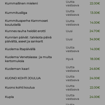
Uutta
Kummallinen mieleni
22.00€
vastaava
Uutta
Kummitusliiga
13.00€
vastaava
Kummitusperhe Kammoset
Uutta
14.00€
vastaava
koulutiellä
Kunnes rauha heidät erotti
Uusi
24.70€
Kunnian päivät : talvisota päivä
Uusi
34.90€
päivältä, aseet ja sankarit
Uutta
Kuolema iltapäivällä
14.00€
vastaava
Kuolema Venetsiassa : ja muita
Hyvä
18.00€
kertomuksia
Uutta
Kuoleman kaari
24.60€
vastaava
Uutta
KUONO KOHTI JOULUA
24.00€
vastaava
Uutta
Kuono kohti koulua
22.00€
vastaava
Uutta
Kupla
24.00€
vastaava
Uutta