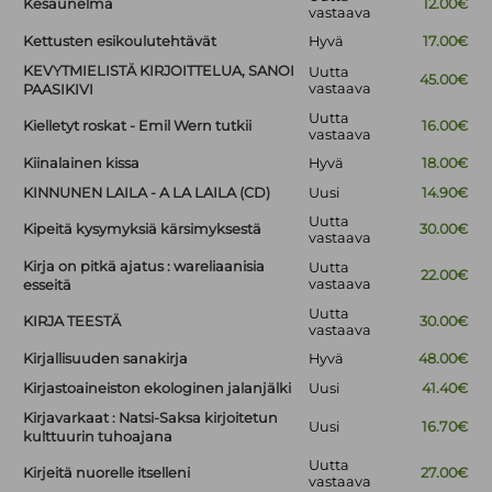
Kesäunelma
12.00€
vastaava
Kettusten esikoulutehtävät
Hyvä
17.00€
KEVYTMIELISTÄ KIRJOITTELUA, SANOI
Uutta
45.00€
vastaava
PAASIKIVI
Uutta
Kielletyt roskat - Emil Wern tutkii
16.00€
vastaava
Kiinalainen kissa
Hyvä
18.00€
KINNUNEN LAILA - A LA LAILA (CD)
Uusi
14.90€
Uutta
Kipeitä kysymyksiä kärsimyksestä
30.00€
vastaava
Kirja on pitkä ajatus : wareliaanisia
Uutta
22.00€
vastaava
esseitä
Uutta
KIRJA TEESTÄ
30.00€
vastaava
Kirjallisuuden sanakirja
Hyvä
48.00€
Kirjastoaineiston ekologinen jalanjälki
Uusi
41.40€
Kirjavarkaat : Natsi-Saksa kirjoitetun
Uusi
16.70€
kulttuurin tuhoajana
Uutta
Kirjeitä nuorelle itselleni
27.00€
vastaava