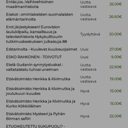
Entäs jos…Vaihtoehtoinen
Uutta
25.00€
vastaava
maailmanhistoria
Erakot : omintakeisten suomalaisten
Uutta
26.60€
vastaava
elämäntarinoita
Erot järjestykseen! Eurovision
laulukilpailu, kansallisuus ja
Tyydyttävä
20.00€
televisiohistoria Nykykulttuurin
tutkimuskeskuksen julkaisuja 88
Erätarinoita - Kuulevat kuulosuojaimet
Uusi
27.00€
ESKO RAHKONEN - TOIVOTUT
Uusi
9.00€
Etelä-Sudanin synnytystuskat :
Uutta
22.90€
vastaava
valtataistelu tuhosi unelman
Uutta
Etsivätoimisto Henkka & Kivimutka
19.00€
vastaava
Etsivätoimisto Henkka & Kivimutka ja
Hyvä
15.00€
joulukuun kuudes
Etsivätoimisto Henkka ja Kivimutka ja
Hyvä
15.00€
Kurko Kökköläinen
Etsivätoimisto Mysteeri ja Pyhän
Hyvä
22.00€
Birman safiiri
ETUOIKEUTETTU SUKUPUOLI? -