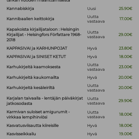
tarkan vuoden määrittämisestä
Kannabiskirja
Uusi
25.90€
Uutta
Kannibaalien keittokirja
17.00€
vastaava
Kapakoista kirjailijataloon : Helsingin
Uutta
Kirjailijat - Helsingfors Författare 1968-
29.00€
vastaava
2018
KAPPASIVAI ja KARHUNPOJAT
Hyvä
23.80€
KAPPASIVAI ja SINISET KETUT
Hyvä
18.00€
Uutta
Karhukirjeitä kaamoksesta
23.00€
vastaava
Karhukirjeitä kaukomailta
Hyvä
20.00€
Uutta
Karhukirjeitä kesäleiriltä
20.00€
vastaava
Karjalan taivaalla - lentäjän päiväkirjat
Uutta
29.90€
vastaava
jatkosodasta
Karmivan suloiset amigurumit -
Uutta
18.00€
vastaava
virkkaa lempihirviösi
Kasvatusviisautta kiireisille
Hyvä
18.00€
Kasvisseikkailu
Hyvä
19.00€