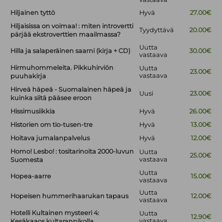
Hiljainen tyttö
Hyvä
27.00€
Hiljaisissa on voimaa! : miten introvertti
Tyydyttävä
20.00€
pärjää ekstroverttien maailmassa?
Uutta
Hilla ja salaperäinen saarni (kirja + CD)
30.00€
vastaava
Hirmuhommeleita. Pikkuhirviön
Uutta
23.00€
vastaava
puuhakirja
Hirveä häpeä - Suomalainen häpeä ja
Uusi
23.00€
kuinka siitä pääsee eroon
Hissimusiikkia
Hyvä
26.00€
Historien om tio-tusen-tre
Hyvä
13.00€
Hoitava jumalanpalvelus
Hyvä
12.00€
Homo! Lesbo! : tositarinoita 2000-luvun
Uutta
25.00€
vastaava
Suomesta
Uutta
Hopea-aarre
15.00€
vastaava
Uutta
Hopeisen hummerihaarukan tapaus
12.00€
vastaava
Hotelli Kultainen mysteeri 4:
Uutta
12.90€
vastaava
Kesäkaaos kultarannikolla