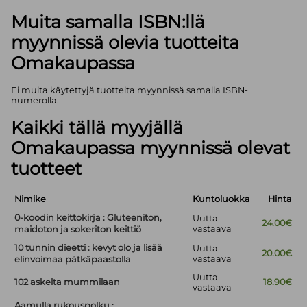
Muita samalla ISBN:llä
myynnissä olevia tuotteita
Omakaupassa
Ei muita käytettyjä tuotteita myynnissä samalla ISBN-
numerolla.
Kaikki tällä myyjällä
Omakaupassa myynnissä olevat
tuotteet
Nimike
Kuntoluokka
Hinta
0-koodin keittokirja : Gluteeniton,
Uutta
24.00€
vastaava
maidoton ja sokeriton keittiö
10 tunnin dieetti : kevyt olo ja lisää
Uutta
20.00€
vastaava
elinvoimaa pätkäpaastolla
Uutta
102 askelta mummilaan
18.90€
vastaava
Aamulla rukouspolku :