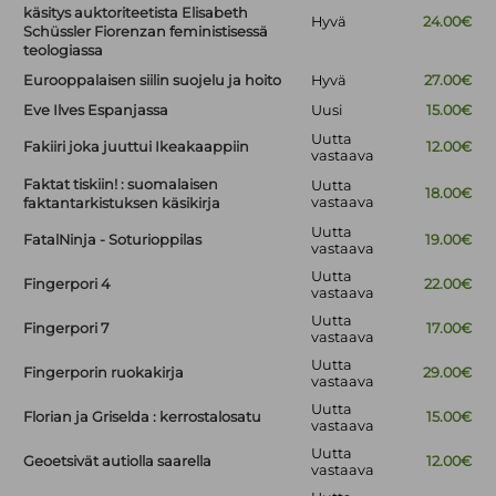
käsitys auktoriteetista Elisabeth
Hyvä
24.00€
Schüssler Fiorenzan feministisessä
teologiassa
Eurooppalaisen siilin suojelu ja hoito
Hyvä
27.00€
Eve Ilves Espanjassa
Uusi
15.00€
Uutta
Fakiiri joka juuttui Ikeakaappiin
12.00€
vastaava
Faktat tiskiin! : suomalaisen
Uutta
18.00€
vastaava
faktantarkistuksen käsikirja
Uutta
FatalNinja - Soturioppilas
19.00€
vastaava
Uutta
Fingerpori 4
22.00€
vastaava
Uutta
Fingerpori 7
17.00€
vastaava
Uutta
Fingerporin ruokakirja
29.00€
vastaava
Uutta
Florian ja Griselda : kerrostalosatu
15.00€
vastaava
Uutta
Geoetsivät autiolla saarella
12.00€
vastaava