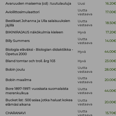
Avaruuden maisema (cd) : tuutulauluja
Uusi
16.20
Uutta
Avioliittosimulaattori
17.00
vastaava
Bestikset Johanna ja Ulla salaisuuksien
Uutta
18.50
vastaava
jäjillä
BIKINIRAJAUS näkökulmia kieleen
Hyvä
17.20
Uutta
Billy Summers
14.00
vastaava
Biologia eläväksi - Biologian didaktiikka -
Hyvä
44.00
Opetus 2000
Bland tomtar och troll. årg 103
Hyvä
23.00
Uutta
Bobin joulu
28.00
vastaava
Uutta
Bobin maailma
20.00
vastaava
Bore 1897-1997: vuosisata suomalaista
Uutta
44.00
vastaava
merenkulkua
Bucket list : 500 asiaa jotka haluat kokea
Uutta
20.00
vastaava
elämäsi aikana
Uutta
CHARANAVI
15.70
vastaava