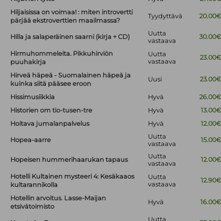
Hiljaisissa on voimaa! : miten introvertti
Tyydyttävä
20.00
pärjää ekstroverttien maailmassa?
Uutta
Hilla ja salaperäinen saarni (kirja + CD)
30.00
vastaava
Hirmuhommeleita. Pikkuhirviön
Uutta
23.00
vastaava
puuhakirja
Hirveä häpeä - Suomalainen häpeä ja
Uusi
23.00
kuinka siitä pääsee eroon
Hissimusiikkia
Hyvä
26.00
Historien om tio-tusen-tre
Hyvä
13.00
Hoitava jumalanpalvelus
Hyvä
12.00
Uutta
Hopea-aarre
15.00
vastaava
Uutta
Hopeisen hummerihaarukan tapaus
12.00
vastaava
Hotelli Kultainen mysteeri 4: Kesäkaaos
Uutta
12.90
vastaava
kultarannikolla
Hotellin arvoitus. Lasse-Maijan
Hyvä
16.00
etsivätoimisto
Uutta