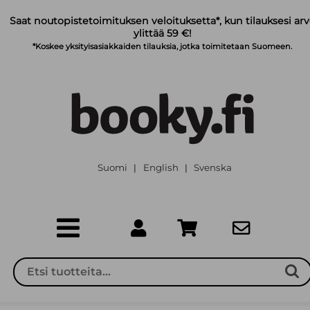
Siirry pääsisältöön
Saat noutopistetoimituksen veloituksetta*, kun tilauksesi ar
ylittää 59 €!
*Koskee yksityisasiakkaiden tilauksia, jotka toimitetaan Suomeen.
Suomi
English
Svenska
|
|