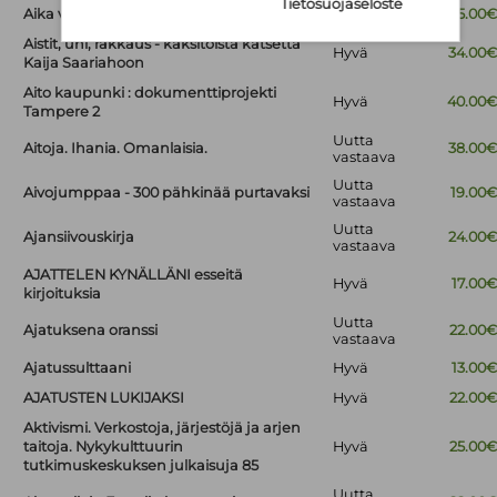
Tietosuojaseloste
Aika velikultia
Hyvä
25.00
Aistit, uni, rakkaus - kaksitoista katsetta
Hyvä
34.00
Kaija Saariahoon
Aito kaupunki : dokumenttiprojekti
Hyvä
40.00
Tampere 2
Uutta
Aitoja. Ihania. Omanlaisia.
38.00
vastaava
Uutta
Aivojumppaa - 300 pähkinää purtavaksi
19.00
vastaava
Uutta
Ajansiivouskirja
24.00
vastaava
AJATTELEN KYNÄLLÄNI esseitä
Hyvä
17.00
kirjoituksia
Uutta
Ajatuksena oranssi
22.00
vastaava
Ajatussulttaani
Hyvä
13.00
AJATUSTEN LUKIJAKSI
Hyvä
22.00
Aktivismi. Verkostoja, järjestöjä ja arjen
taitoja. Nykykulttuurin
Hyvä
25.00
tutkimuskeskuksen julkaisuja 85
Uutta