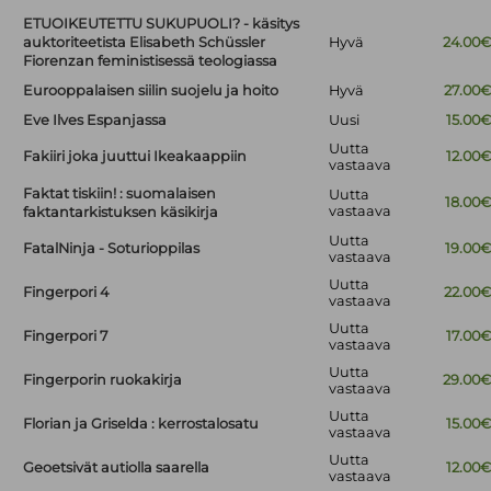
ETUOIKEUTETTU SUKUPUOLI? - käsitys
auktoriteetista Elisabeth Schüssler
Hyvä
24.00
Fiorenzan feministisessä teologiassa
Eurooppalaisen siilin suojelu ja hoito
Hyvä
27.00
Eve Ilves Espanjassa
Uusi
15.00
Uutta
Fakiiri joka juuttui Ikeakaappiin
12.00
vastaava
Faktat tiskiin! : suomalaisen
Uutta
18.00
vastaava
faktantarkistuksen käsikirja
Uutta
FatalNinja - Soturioppilas
19.00
vastaava
Uutta
Fingerpori 4
22.00
vastaava
Uutta
Fingerpori 7
17.00
vastaava
Uutta
Fingerporin ruokakirja
29.00
vastaava
Uutta
Florian ja Griselda : kerrostalosatu
15.00
vastaava
Uutta
Geoetsivät autiolla saarella
12.00
vastaava