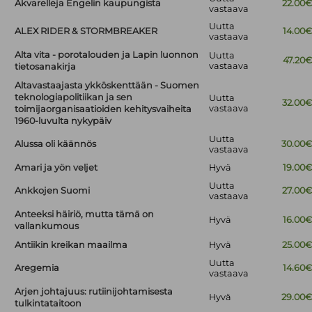
Akvarelleja Engelin kaupungista
22.00
vastaava
Uutta
ALEX RIDER & STORMBREAKER
14.00
vastaava
Alta vita - porotalouden ja Lapin luonnon
Uutta
47.20
vastaava
tietosanakirja
Altavastaajasta ykköskenttään - Suomen
teknologiapolitiikan ja sen
Uutta
32.00
vastaava
toimijaorganisaatioiden kehitysvaiheita
1960-luvulta nykypäiv
Uutta
Alussa oli käännös
30.00
vastaava
Amari ja yön veljet
Hyvä
19.00
Uutta
Ankkojen Suomi
27.00
vastaava
Anteeksi häiriö, mutta tämä on
Hyvä
16.00
vallankumous
Antiikin kreikan maailma
Hyvä
25.00
Uutta
Aregemia
14.60
vastaava
Arjen johtajuus: rutiinijohtamisesta
Hyvä
29.00
tulkintataitoon