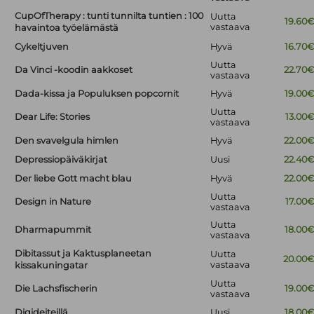
CupOfTherapy : tunti tunnilta tuntien : 100
Uutta
19.60
vastaava
havaintoa työelämästä
Cykeltjuven
Hyvä
16.70
Uutta
Da Vinci -koodin aakkoset
22.70
vastaava
Dada-kissa ja Populuksen popcornit
Hyvä
19.00
Uutta
Dear Life: Stories
13.00
vastaava
Den svavelgula himlen
Hyvä
22.00
Depressiopäiväkirjat
Uusi
22.40
Der liebe Gott macht blau
Hyvä
22.00
Uutta
Design in Nature
17.00
vastaava
Uutta
Dharmapummit
18.00
vastaava
Dibitassut ja Kaktusplaneetan
Uutta
20.00
vastaava
kissakuningatar
Uutta
Die Lachsfischerin
19.00
vastaava
Digideiteillä
Uusi
18.00