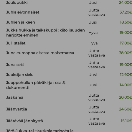
Joulupukki
Uusi
24.00
Uutta
Juhlaleivonnaiset
37.20
vastaava
Juhlien jälkeen
Uusi
18.50
Jukka hukka ja taikakuppi : kiitollisuuden
Hyvä
19.00
harjoitteleminen
Jul i stallet
Hyvä
17.00
Uutta
Juna eurooppalaisessa maisemassa
38.00
vastaava
Uutta
Juna seis!
19.00
vastaava
Juoksijan sielu
Uusi
12.90
Juoppohullun päiväkirja : osa 5,
Uusi
14.00
dokumentti
Uutta
Jääkansi
20.00
vastaava
Uutta
Jäänvartija
24.60
vastaava
Uutta
Jäätävää jännitystä
15.10
vastaava
Jörö-Jukka, tai Hauskoja tarinoita ja