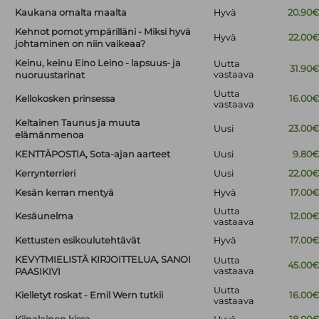
Kaukana omalta maalta
Hyvä
20.90
Kehnot pomot ympärilläni - Miksi hyvä
Hyvä
22.00
johtaminen on niin vaikeaa?
Keinu, keinu Eino Leino - lapsuus- ja
Uutta
31.90
vastaava
nuoruustarinat
Uutta
Kellokosken prinsessa
16.00
vastaava
Keltainen Taunus ja muuta
Uusi
23.00
elämänmenoa
KENTTÄPOSTIA, Sota-ajan aarteet
Uusi
9.80
Kerrynterrieri
Uusi
22.00
Kesän kerran mentyä
Hyvä
17.00
Uutta
Kesäunelma
12.00
vastaava
Kettusten esikoulutehtävät
Hyvä
17.00
KEVYTMIELISTÄ KIRJOITTELUA, SANOI
Uutta
45.00
vastaava
PAASIKIVI
Uutta
Kielletyt roskat - Emil Wern tutkii
16.00
vastaava