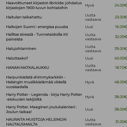
Haavoittuneet kirjastot-libricide: johdatus
Hyvä
24.00
kirjastojen 1900-luvun kohtaloihin
Uutta
Haitulan taikahattu
23.00
vastaava
Halkojen Suomi : energiaa puusta
Uusi
16.00
Hallitse stressiä - Tunnetaidoilla irti
Uutta
32.00
vastaava
paineista
Uutta
Halujohtaminen
39.00
vastaava
Haluttaako?
Uusi
40.00
Uutta
HANAN MATKALAUKKU
18.70
vastaava
Harpunkielistä shimmykarkkiin -
Helsingin musiikkielämää viidellä
Hyvä
48.00
vuosisadalla
Harry Potter - Legenda - kirja Harry Potter
Hyvä
38.00
-elokuvien tekijöiltä
Harry Potter. Maaginen joulukalenteri :
Uusi
38.00
Joulun taikaa!
HAURAITA MUISTOJA HELSINGIN
Uutta
31.00
vastaava
HAUTAUSMAILTA