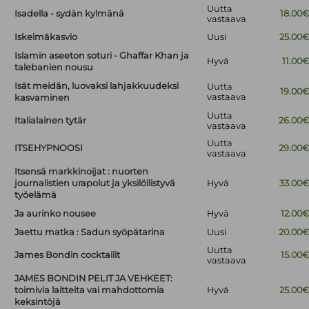
Uutta
Isadella - sydän kylmänä
18.00
vastaava
Iskelmäkasvio
Uusi
25.00
Islamin aseeton soturi - Ghaffar Khan ja
Hyvä
11.00
talebanien nousu
Isät meidän, luovaksi lahjakkuudeksi
Uutta
19.00
vastaava
kasvaminen
Uutta
Italialainen tytär
26.00
vastaava
Uutta
ITSEHYPNOOSI
29.00
vastaava
Itsensä markkinoijat : nuorten
journalistien urapolut ja yksilöllistyvä
Hyvä
33.00
työelämä
Ja aurinko nousee
Hyvä
12.00
Jaettu matka : Sadun syöpätarina
Uusi
20.00
Uutta
James Bondin cocktailit
15.00
vastaava
JAMES BONDIN PELIT JA VEHKEET:
toimivia laitteita vai mahdottomia
Hyvä
25.00
keksintöjä