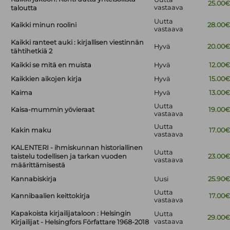
25.00
vastaava
taloutta
Uutta
Kaikki minun roolini
28.00
vastaava
Kaikki ranteet auki : kirjallisen viestinnän
Hyvä
20.00
tähtihetkiä 2
Kaikki se mitä en muista
Hyvä
12.00
Kaikkien aikojen kirja
Hyvä
15.00
Kaima
Hyvä
13.00
Uutta
Kaisa-mummin yövieraat
19.00
vastaava
Uutta
Kakin maku
17.00
vastaava
KALENTERI - ihmiskunnan historiallinen
Uutta
taistelu todellisen ja tarkan vuoden
23.00
vastaava
määrittämisestä
Kannabiskirja
Uusi
25.90
Uutta
Kannibaalien keittokirja
17.00
vastaava
Kapakoista kirjailijataloon : Helsingin
Uutta
29.00
vastaava
Kirjailijat - Helsingfors Författare 1968-2018