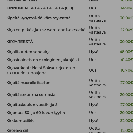
Kiinalainen kissa
Hyvä
18.00
KINNUNEN LAILA - A LA LAILA (CD)
Uusi
14.90
Uutta
Kipeitä kysymyksiä kärsimyksestä
30.00
vastaava
Uutta
Kirja on pitkä ajatus : wareliaanisia esseitä
22.00
vastaava
Uutta
KIRJA TEESTÄ
30.00
vastaava
Kirjallisuuden sanakirja
Hyvä
48.00
Kirjastoaineiston ekologinen jalanjälki
Uusi
41.40
Kirjavarkaat : Natsi-Saksa kirjoitetun
Uusi
16.70
kulttuurin tuhoajana
Uutta
Kirjeitä nuorelle itselleni
27.00
vastaava
Uutta
Kirjeitä sielunmaisemasta
20.00
vastaava
Kirjoituskoulun vuosikirja 5
Hyvä
27.00
Kirjontaa 50- ja 60-luvun tyyliin
Uusi
20.00
Kirkkomusiikki
Hyvä
32.00
Uutta
Kiroileva siili
12.00
vastaava