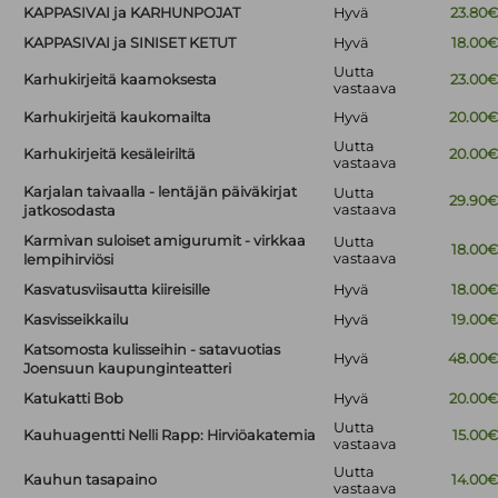
KAPPASIVAI ja KARHUNPOJAT
Hyvä
23.80
KAPPASIVAI ja SINISET KETUT
Hyvä
18.00
Uutta
Karhukirjeitä kaamoksesta
23.00
vastaava
Karhukirjeitä kaukomailta
Hyvä
20.00
Uutta
Karhukirjeitä kesäleiriltä
20.00
vastaava
Karjalan taivaalla - lentäjän päiväkirjat
Uutta
29.90
vastaava
jatkosodasta
Karmivan suloiset amigurumit - virkkaa
Uutta
18.00
vastaava
lempihirviösi
Kasvatusviisautta kiireisille
Hyvä
18.00
Kasvisseikkailu
Hyvä
19.00
Katsomosta kulisseihin - satavuotias
Hyvä
48.00
Joensuun kaupunginteatteri
Katukatti Bob
Hyvä
20.00
Uutta
Kauhuagentti Nelli Rapp: Hirviöakatemia
15.00
vastaava
Uutta
Kauhun tasapaino
14.00
vastaava