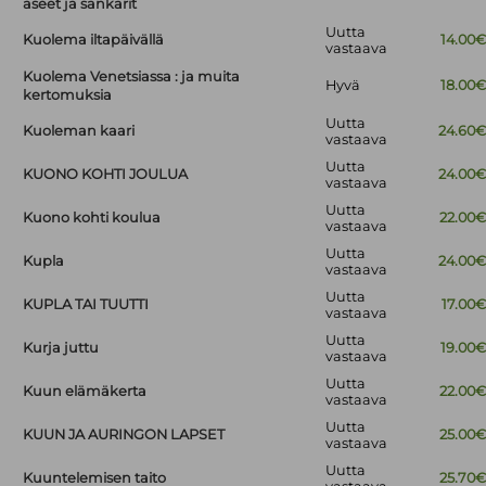
aseet ja sankarit
Uutta
Kuolema iltapäivällä
14.00
vastaava
Kuolema Venetsiassa : ja muita
Hyvä
18.00
kertomuksia
Uutta
Kuoleman kaari
24.60
vastaava
Uutta
KUONO KOHTI JOULUA
24.00
vastaava
Uutta
Kuono kohti koulua
22.00
vastaava
Uutta
Kupla
24.00
vastaava
Uutta
KUPLA TAI TUUTTI
17.00
vastaava
Uutta
Kurja juttu
19.00
vastaava
Uutta
Kuun elämäkerta
22.00
vastaava
Uutta
KUUN JA AURINGON LAPSET
25.00
vastaava
Uutta
Kuuntelemisen taito
25.70