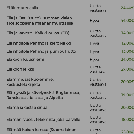
Uutta
Ei äitimateriaalia
24.40
vastaava
Eila ja Ossi (sis. cd) : suomen kielen
Hyvä
44.00
alkeisoppikirja maahanmuuttajille
Uutta
Ella ja kaverit - Kaikki laulaa! (CD)
14.00
vastaava
Eläinhoitola Pehmo ja kiero Rakki
Hyvä
12.00
Eläinhoitola Pehmo ja pumpulirutto
Hyvä
13.00
Eläköön Kuusniemi
Hyvä
24.00
Uutta
Eläköön leikki!
27.00
vastaava
Elämme, siis kuolemme:
Uutta
20.00
vastaava
keskustelukirjeitä
Elämyksiä ja kävelyretkiä Englannissa,
Uutta
19.00
vastaava
Ranskassa, Italiassa ja Alpeilla
Uutta
Elämä rakastaa sinua
20.00
vastaava
Uutta
Elämäni vuosi : tekemistä joka päivälle
18.00
vastaava
Elämää koiran kanssa (Suomalainen
Uutta
25.00