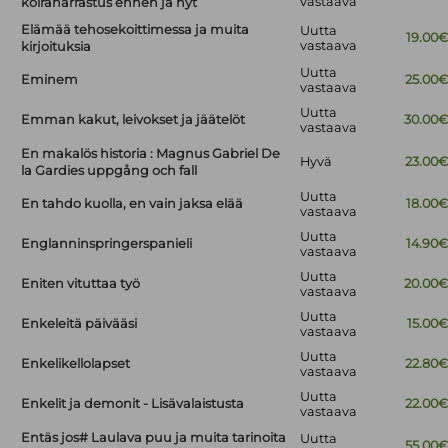
vastaava
koiraharrastus ennen ja nyt
Elämää tehosekoittimessa ja muita
Uutta
19.00
vastaava
kirjoituksia
Uutta
Eminem
25.00
vastaava
Uutta
Emman kakut, leivokset ja jäätelöt
30.00
vastaava
En makalös historia : Magnus Gabriel De
Hyvä
23.00
la Gardies uppgång och fall
Uutta
En tahdo kuolla, en vain jaksa elää
18.00
vastaava
Uutta
Englanninspringerspanieli
14.90
vastaava
Uutta
Eniten vituttaa työ
20.00
vastaava
Uutta
Enkeleitä päivääsi
15.00
vastaava
Uutta
Enkelikellolapset
22.80
vastaava
Uutta
Enkelit ja demonit - Lisävalaistusta
22.00
vastaava
Entäs jos# Laulava puu ja muita tarinoita
Uutta
55.00