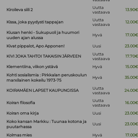
Uutta
Kiroileva siili 2
13.90
vastaava
Uutta
Kissa, joka pyydysti tappajan
12.00
vastaava
Kiusan henki - Sukupuoli ja huumori
Hyvä
17.00
uuden ajan alussa
Kivat pippalot, Apo Apponen!
Uusi
23.00
Uutta
KIVI JOKA TAHTOI TAKAISIN JÄRVEEN
17.70
vastaava
Klementiina, viikon ystävä
Hyvä
15.00
Kohti sosialismia : Pirkkalan peruskoulun
Hyvä
35.00
marxilainen kokeilu 1973-75
Uutta
KOIRAMÄEN LAPSET KAUPUNGISSA
24.00
vastaava
Uutta
Koiran filosofia
16.00
vastaava
Koiran oma kirja
Uusi
23.00
Koko kansan Markku : Tuunaa kotona ja
Uusi
23.00
puutarhassa
Kolmas mies
Hyvä
17.00