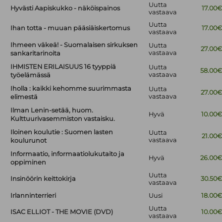
Uutta
Hyvästi Aapiskukko - näköispainos
17.00
vastaava
Uutta
Ihan totta - muuan pääsiäiskertomus
17.00
vastaava
Ihmeen väkeä! - Suomalaisen sirkuksen
Uutta
27.00
vastaava
sankaritarinoita
IHMISTEN ERILAISUUS 16 tyyppiä
Uutta
58.00
vastaava
työelämässä
Iholla : kaikki kehomme suurimmasta
Uutta
27.00
vastaava
elimestä
Ilman Lenin-setää, huom.
Hyvä
10.00
Kulttuurivasemmiston vastaisku.
Iloinen koulutie : Suomen lasten
Uutta
21.00
vastaava
koulurunot
Informaatio, informaatiolukutaito ja
Hyvä
26.00
oppiminen
Uutta
Insinöörin keittokirja
30.50
vastaava
Irlanninterrieri
Uusi
18.00
Uutta
ISAC ELLIOT - THE MOVIE (DVD)
10.00
vastaava