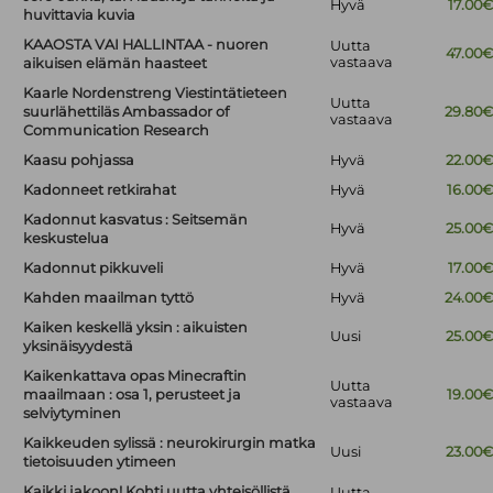
Hyvä
17.00
huvittavia kuvia
KAAOSTA VAI HALLINTAA - nuoren
Uutta
47.00
vastaava
aikuisen elämän haasteet
Kaarle Nordenstreng Viestintätieteen
Uutta
suurlähettiläs Ambassador of
29.80
vastaava
Communication Research
Kaasu pohjassa
Hyvä
22.00
Kadonneet retkirahat
Hyvä
16.00
Kadonnut kasvatus : Seitsemän
Hyvä
25.00
keskustelua
Kadonnut pikkuveli
Hyvä
17.00
Kahden maailman tyttö
Hyvä
24.00
Kaiken keskellä yksin : aikuisten
Uusi
25.00
yksinäisyydestä
Kaikenkattava opas Minecraftin
Uutta
maailmaan : osa 1, perusteet ja
19.00
vastaava
selviytyminen
Kaikkeuden sylissä : neurokirurgin matka
Uusi
23.00
tietoisuuden ytimeen
Kaikki jakoon! Kohti uutta yhteisöllistä
Uutta