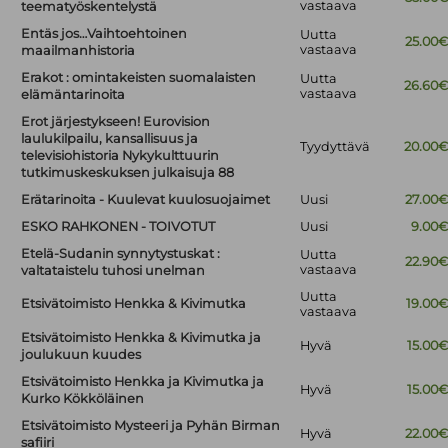
vastaava
teematyöskentelystä
Entäs jos…Vaihtoehtoinen
Uutta
25.00
vastaava
maailmanhistoria
Erakot : omintakeisten suomalaisten
Uutta
26.60
vastaava
elämäntarinoita
Erot järjestykseen! Eurovision
laulukilpailu, kansallisuus ja
Tyydyttävä
20.00
televisiohistoria Nykykulttuurin
tutkimuskeskuksen julkaisuja 88
Erätarinoita - Kuulevat kuulosuojaimet
Uusi
27.00
ESKO RAHKONEN - TOIVOTUT
Uusi
9.00
Etelä-Sudanin synnytystuskat :
Uutta
22.90
vastaava
valtataistelu tuhosi unelman
Uutta
Etsivätoimisto Henkka & Kivimutka
19.00
vastaava
Etsivätoimisto Henkka & Kivimutka ja
Hyvä
15.00
joulukuun kuudes
Etsivätoimisto Henkka ja Kivimutka ja
Hyvä
15.00
Kurko Kökköläinen
Etsivätoimisto Mysteeri ja Pyhän Birman
Hyvä
22.00
safiiri