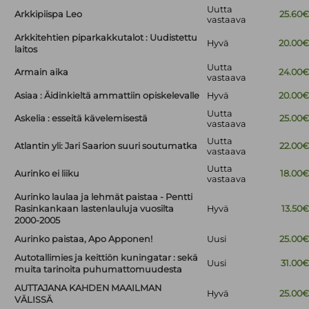
Uutta
Arkkipiispa Leo
25.60
vastaava
Arkkitehtien piparkakkutalot : Uudistettu
Hyvä
20.00
laitos
Uutta
Armain aika
24.00
vastaava
Asiaa : Äidinkieltä ammattiin opiskelevalle
Hyvä
20.00
Uutta
Askelia : esseitä kävelemisestä
25.00
vastaava
Uutta
Atlantin yli: Jari Saarion suuri soutumatka
22.00
vastaava
Uutta
Aurinko ei liiku
18.00
vastaava
Aurinko laulaa ja lehmät paistaa - Pentti
Rasinkankaan lastenlauluja vuosilta
Hyvä
13.50
2000-2005
Aurinko paistaa, Apo Apponen!
Uusi
25.00
Autotallimies ja keittiön kuningatar : sekä
Uusi
31.00
muita tarinoita puhumattomuudesta
AUTTAJANA KAHDEN MAAILMAN
Hyvä
25.00
VÄLISSÄ