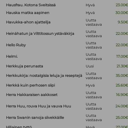
Hausfrau. Kotona Sveitsissä
Hyvä
23.00
Hauska matka aapinen
Hyvä
30.00
Uutta
Havukka-ahon ajattelija
9.50
vastaava
Uutta
Heinähatun ja Vilttitossun ystäväkirja
22.00
vastaava
Uutta
Hello Ruby
22.00
vastaava
Uutta
Helmi.
17.00
vastaava
Herkkuja perunasta
Uusi
21.30
Uutta
Herkkukirja: nostalgisia leluja ja reseptejä
35.00
vastaava
Herkkä kuin perhosen siipi
Hyvä
25.60
Uutta
Herra Hakkaraisen aakkoset
16.90
vastaava
Uutta
Herra Huu, rouva Huu ja vauva Huu
24.00
vastaava
Uutta
Herra Swanin sanoja siivekkäille
25.00
vastaava
Hiljainen tyttö
Hyvä
27.00