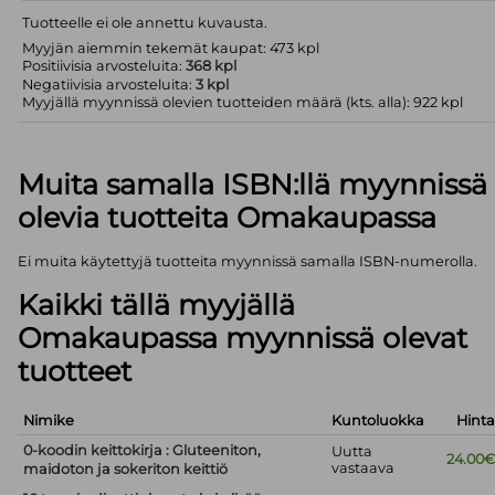
Tuotteelle ei ole annettu kuvausta.
Myyjän aiemmin tekemät kaupat: 473 kpl
Positiivisia arvosteluita:
368 kpl
Negatiivisia arvosteluita:
3 kpl
Myyjällä myynnissä olevien tuotteiden määrä (kts. alla): 922 kpl
Muita samalla ISBN:llä myynnissä
olevia tuotteita Omakaupassa
Ei muita käytettyjä tuotteita myynnissä samalla ISBN-numerolla.
Kaikki tällä myyjällä
Omakaupassa myynnissä olevat
tuotteet
Nimike
Kuntoluokka
Hint
0-koodin keittokirja : Gluteeniton,
Uutta
24.00
vastaava
maidoton ja sokeriton keittiö