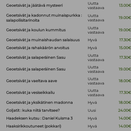
Uutta
Geoetsivät ja jäätävä mysteeri
13.00
vastaava
Geoetsivät ja kadonnut muinaispurkka :
Uutta
19.00
vastaava
salapoliisitarinoita
Uutta
Geoetsivät ja koulun kummitus
19.00
vastaava
Geoetsivät ja muinaishaudan salaisuus
Hyvä
17.30
Geoetsivät ja rahakäärön arvoitus
Hyvä
15.00
Uutta
Geoetsivät ja salaperäinen Sasu
17.30
vastaava
Uutta
Geoetsivät ja salaperäinen Sasu
19.00
vastaava
Uutta
Geoetsivät ja vaeltava aave
18.00
vastaava
Uutta
Geoetsivät ja vesiseikkailu
17.30
vastaava
Geoetsivät ja yksikätinen madonna
Hyvä
18.00
Goljatit : kuka niitä tarvitsee?
Uusi
24.00
Haadeksen kutsu : Daniel Kuisma 3
Hyvä
14.00
Haaksirikkoutuneet (pokkari)
Hyvä
14.00