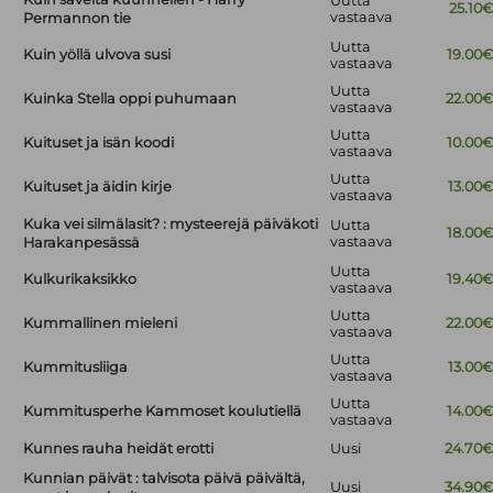
Uutta
25.10
vastaava
Permannon tie
Uutta
Kuin yöllä ulvova susi
19.00
vastaava
Uutta
Kuinka Stella oppi puhumaan
22.00
vastaava
Uutta
Kuituset ja isän koodi
10.00
vastaava
Uutta
Kuituset ja äidin kirje
13.00
vastaava
Kuka vei silmälasit? : mysteerejä päiväkoti
Uutta
18.00
vastaava
Harakanpesässä
Uutta
Kulkurikaksikko
19.40
vastaava
Uutta
Kummallinen mieleni
22.00
vastaava
Uutta
Kummitusliiga
13.00
vastaava
Uutta
Kummitusperhe Kammoset koulutiellä
14.00
vastaava
Kunnes rauha heidät erotti
Uusi
24.70
Kunnian päivät : talvisota päivä päivältä,
Uusi
34.90