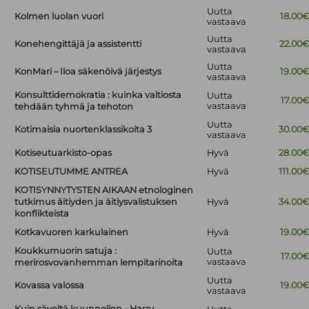
Uutta
Kolmen luolan vuori
18.00
vastaava
Uutta
Konehengittäjä ja assistentti
22.00
vastaava
Uutta
KonMari – Iloa säkenöivä järjestys
19.00
vastaava
Konsulttidemokratia : kuinka valtiosta
Uutta
17.00
vastaava
tehdään tyhmä ja tehoton
Uutta
Kotimaisia nuortenklassikoita 3
30.00
vastaava
Kotiseutuarkisto-opas
Hyvä
28.00
KOTISEUTUMME ANTREA
Hyvä
111.00
KOTISYNNYTYSTEN AIKAAN etnologinen
tutkimus äitiyden ja äitiysvalistuksen
Hyvä
34.00
konflikteista
Kotkavuoren karkulainen
Hyvä
19.00
Koukkumuorin satuja :
Uutta
17.00
vastaava
merirosvovanhemman lempitarinoita
Uutta
Kovassa valossa
19.00
vastaava
Kuin säveltä kuunnellen - Harry