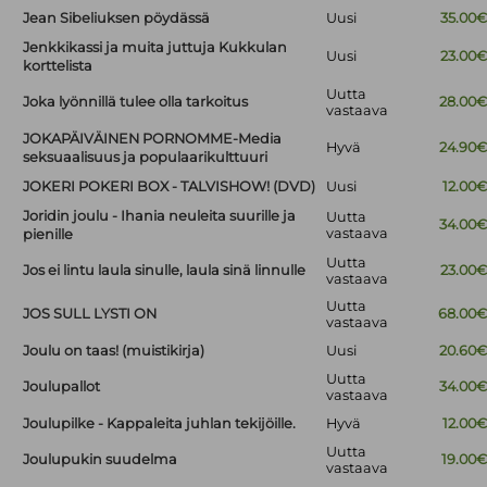
Jean Sibeliuksen pöydässä
Uusi
35.00
Jenkkikassi ja muita juttuja Kukkulan
Uusi
23.00
korttelista
Uutta
Joka lyönnillä tulee olla tarkoitus
28.00
vastaava
JOKAPÄIVÄINEN PORNOMME-Media
Hyvä
24.90
seksuaalisuus ja populaarikulttuuri
JOKERI POKERI BOX - TALVISHOW! (DVD)
Uusi
12.00
Joridin joulu - Ihania neuleita suurille ja
Uutta
34.00
vastaava
pienille
Uutta
Jos ei lintu laula sinulle, laula sinä linnulle
23.00
vastaava
Uutta
JOS SULL LYSTI ON
68.00
vastaava
Joulu on taas! (muistikirja)
Uusi
20.60
Uutta
Joulupallot
34.00
vastaava
Joulupilke - Kappaleita juhlan tekijöille.
Hyvä
12.00
Uutta
Joulupukin suudelma
19.00
vastaava