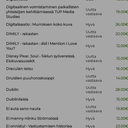
Digitaalinen voimistaminen paikallisten
Uutta
yhteisöjen kehittämisessä TUP Media
19.00
vastaava
Studies
Digitalisaatio : Murroksen koko kuva
Hyvä
26.00
Uutta
DIMILY - rakastan
20.00
vastaava
DIMILY - rakastan : did I Mention I Love
Hyvä
12.00
You?
Disney Pixar. Soul - Sielun syövereissä.
Uutta
15.00
vastaava
Elokuvasuosikit
Draculan ratsu
Hyvä
16.00
Uutta
Druidien puuhoroskooppi
14.00
vastaava
Uutta
Dublin
28.00
vastaava
Dublinilaisia
Hyvä
15.00
Uutta
Ei auta sano nauta
19.80
vastaava
Ei menny niinku Strömsössä
Hyvä
12.00
Ei onnistu! - Vastustamisen historiaa
Hyvä
23.00