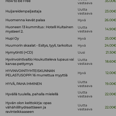
How to be Free
35.00
vastaava
Uutta
Huijareidenpaljastaja
23.00
vastaava
Huomenna kevät palaa
Hyvä
26.00
Huoneen 13 kummitus : Hotelli Kultainen
Uutta
14.90
vastaava
mysteeri 2.
Hupi Oy
Hyvä
25.00
Huumorin skaalat - Esitys, tyyli, tarkoitus
Hyvä
24.00
Hymytintti (+CD)
Uusi
21.50
Hyvinvointivaltio Houkutteleva lupaus vai
Uutta
18.60
vastaava
karvas pettymys
HYVINVOINTIYHTEISKUNNAN
Hyvä
12.00
PELASTUSOPPI 16 murrettua myyttiä
Uutta
HYVÄ, PAHA IHMINEN
19.00
vastaava
Uutta
Hyvällä tuulella, pahalla mielellä
22.00
vastaava
Hyvän olon keittokirja: opas
Uutta
vähähiilihydraattiseen ja
22.00
vastaava
ravinteikkaaseen