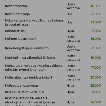
Uutta
Koiran filosofia
16.00€
vastaava
Koiran oma kirja
Uusi
23.00€
Koko kansan Markku : Tuunaa kotona
Uusi
23.00€
ja puutarhassa
Kolmas mies
Hyvä
17.00€
Uutta
Kolmen luolan vuori
18.00€
vastaava
Uutta
Konehengittäjä ja assistentti
22.00€
vastaava
Uutta
KonMari – Iloa säkenöivä järjestys
19.00€
vastaava
Konsulttidemokratia : kuinka valtiosta
Uutta
17.00€
vastaava
tehdään tyhmä ja tehoton
Uutta
Kotimaisia nuortenklassikoita 3
30.00€
vastaava
Kotiseutuarkisto-opas
Hyvä
28.00€
KOTISEUTUMME ANTREA
Hyvä
111.00€
KOTISYNNYTYSTEN AIKAAN
etnologinen tutkimus äitiyden ja
Hyvä
34.00€