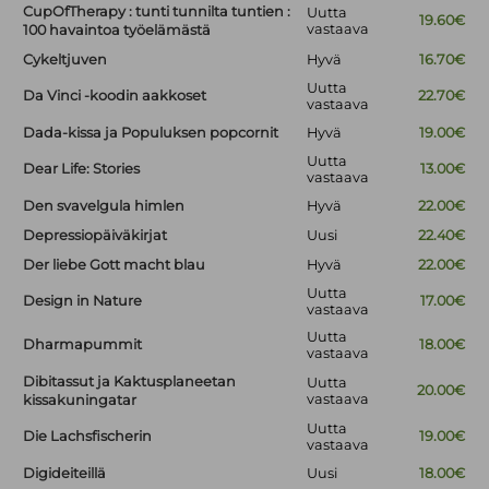
CupOfTherapy : tunti tunnilta tuntien :
Uutta
19.60€
vastaava
100 havaintoa työelämästä
Cykeltjuven
Hyvä
16.70€
Uutta
Da Vinci -koodin aakkoset
22.70€
vastaava
Dada-kissa ja Populuksen popcornit
Hyvä
19.00€
Uutta
Dear Life: Stories
13.00€
vastaava
Den svavelgula himlen
Hyvä
22.00€
Depressiopäiväkirjat
Uusi
22.40€
Der liebe Gott macht blau
Hyvä
22.00€
Uutta
Design in Nature
17.00€
vastaava
Uutta
Dharmapummit
18.00€
vastaava
Dibitassut ja Kaktusplaneetan
Uutta
20.00€
vastaava
kissakuningatar
Uutta
Die Lachsfischerin
19.00€
vastaava
Digideiteillä
Uusi
18.00€