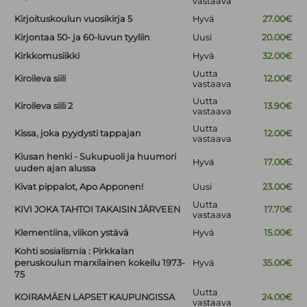
vastaava
Kirjoituskoulun vuosikirja 5
Hyvä
27.00€
Kirjontaa 50- ja 60-luvun tyyliin
Uusi
20.00€
Kirkkomusiikki
Hyvä
32.00€
Uutta
Kiroileva siili
12.00€
vastaava
Uutta
Kiroileva siili 2
13.90€
vastaava
Uutta
Kissa, joka pyydysti tappajan
12.00€
vastaava
Kiusan henki - Sukupuoli ja huumori
Hyvä
17.00€
uuden ajan alussa
Kivat pippalot, Apo Apponen!
Uusi
23.00€
Uutta
KIVI JOKA TAHTOI TAKAISIN JÄRVEEN
17.70€
vastaava
Klementiina, viikon ystävä
Hyvä
15.00€
Kohti sosialismia : Pirkkalan
peruskoulun marxilainen kokeilu 1973-
Hyvä
35.00€
75
Uutta
KOIRAMÄEN LAPSET KAUPUNGISSA
24.00€
vastaava