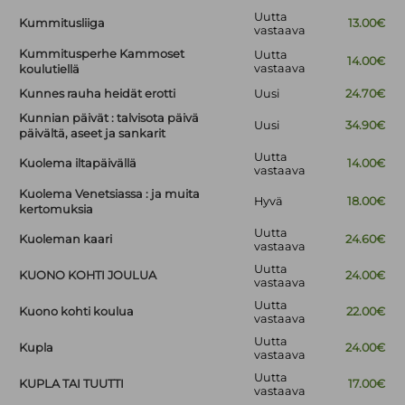
Uutta
Kummitusliiga
13.00€
vastaava
Kummitusperhe Kammoset
Uutta
14.00€
vastaava
koulutiellä
Kunnes rauha heidät erotti
Uusi
24.70€
Kunnian päivät : talvisota päivä
Uusi
34.90€
päivältä, aseet ja sankarit
Uutta
Kuolema iltapäivällä
14.00€
vastaava
Kuolema Venetsiassa : ja muita
Hyvä
18.00€
kertomuksia
Uutta
Kuoleman kaari
24.60€
vastaava
Uutta
KUONO KOHTI JOULUA
24.00€
vastaava
Uutta
Kuono kohti koulua
22.00€
vastaava
Uutta
Kupla
24.00€
vastaava
Uutta
KUPLA TAI TUUTTI
17.00€
vastaava