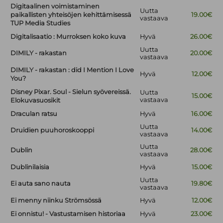
Digitaalinen voimistaminen
Uutta
paikallisten yhteisöjen kehittämisessä
19.00€
vastaava
TUP Media Studies
Digitalisaatio : Murroksen koko kuva
Hyvä
26.00€
Uutta
DIMILY - rakastan
20.00€
vastaava
DIMILY - rakastan : did I Mention I Love
Hyvä
12.00€
You?
Disney Pixar. Soul - Sielun syövereissä.
Uutta
15.00€
vastaava
Elokuvasuosikit
Draculan ratsu
Hyvä
16.00€
Uutta
Druidien puuhoroskooppi
14.00€
vastaava
Uutta
Dublin
28.00€
vastaava
Dublinilaisia
Hyvä
15.00€
Uutta
Ei auta sano nauta
19.80€
vastaava
Ei menny niinku Strömsössä
Hyvä
12.00€
Ei onnistu! - Vastustamisen historiaa
Hyvä
23.00€