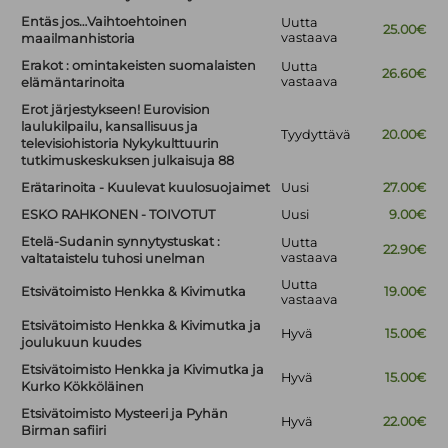
Entäs jos…Vaihtoehtoinen
Uutta
25.00€
vastaava
maailmanhistoria
Erakot : omintakeisten suomalaisten
Uutta
26.60€
vastaava
elämäntarinoita
Erot järjestykseen! Eurovision
laulukilpailu, kansallisuus ja
Tyydyttävä
20.00€
televisiohistoria Nykykulttuurin
tutkimuskeskuksen julkaisuja 88
Erätarinoita - Kuulevat kuulosuojaimet
Uusi
27.00€
ESKO RAHKONEN - TOIVOTUT
Uusi
9.00€
Etelä-Sudanin synnytystuskat :
Uutta
22.90€
vastaava
valtataistelu tuhosi unelman
Uutta
Etsivätoimisto Henkka & Kivimutka
19.00€
vastaava
Etsivätoimisto Henkka & Kivimutka ja
Hyvä
15.00€
joulukuun kuudes
Etsivätoimisto Henkka ja Kivimutka ja
Hyvä
15.00€
Kurko Kökköläinen
Etsivätoimisto Mysteeri ja Pyhän
Hyvä
22.00€
Birman safiiri