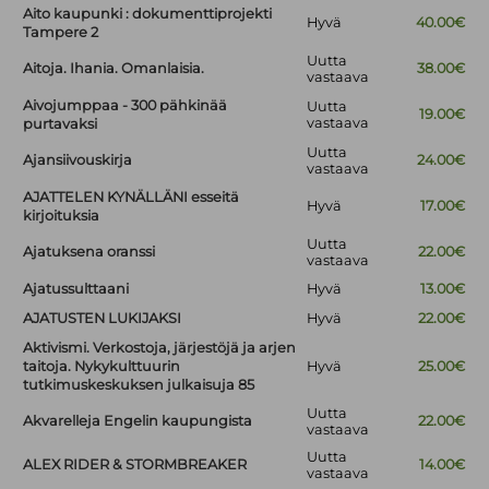
Aito kaupunki : dokumenttiprojekti
Hyvä
40.00€
Tampere 2
Uutta
Aitoja. Ihania. Omanlaisia.
38.00€
vastaava
Aivojumppaa - 300 pähkinää
Uutta
19.00€
vastaava
purtavaksi
Uutta
Ajansiivouskirja
24.00€
vastaava
AJATTELEN KYNÄLLÄNI esseitä
Hyvä
17.00€
kirjoituksia
Uutta
Ajatuksena oranssi
22.00€
vastaava
Ajatussulttaani
Hyvä
13.00€
AJATUSTEN LUKIJAKSI
Hyvä
22.00€
Aktivismi. Verkostoja, järjestöjä ja arjen
taitoja. Nykykulttuurin
Hyvä
25.00€
tutkimuskeskuksen julkaisuja 85
Uutta
Akvarelleja Engelin kaupungista
22.00€
vastaava
Uutta
ALEX RIDER & STORMBREAKER
14.00€
vastaava