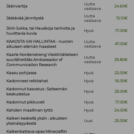
Uutta
Jäänvartija
24.60€
vastaava
Uutta
Jäätävää jännitystä
15.10€
vastaava
Jörö-Jukka, tai Hauskoja tarinoita ja
Hyvä
17.00€
huvittavia kuvia
KAAOSTA VAI HALLINTAA - nuoren
Uutta
47.00€
vastaava
aikuisen elämän haasteet
Kaarle Nordenstreng Viestintätieteen
Uutta
suurlähettiläs Ambassador of
29.80€
vastaava
Communication Research
Kaasu pohjassa
Hyvä
22.00€
Kadonneet retkirahat
Hyvä
16.00€
Kadonnut kasvatus : Seitsemän
Hyvä
25.00€
keskustelua
Kadonnut pikkuveli
Hyvä
17.00€
Kahden maailman tyttö
Hyvä
24.00€
Kaiken keskellä yksin : aikuisten
Uusi
25.00€
yksinäisyydestä
Kaikenkattava opas Minecraftin