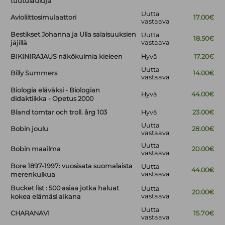
tuutulauluja
Uutta
Avioliittosimulaattori
17.00€
vastaava
Bestikset Johanna ja Ulla salaisuuksien
Uutta
18.50€
vastaava
jäjillä
BIKINIRAJAUS näkökulmia kieleen
Hyvä
17.20€
Uutta
Billy Summers
14.00€
vastaava
Biologia eläväksi - Biologian
Hyvä
44.00€
didaktiikka - Opetus 2000
Bland tomtar och troll. årg 103
Hyvä
23.00€
Uutta
Bobin joulu
28.00€
vastaava
Uutta
Bobin maailma
20.00€
vastaava
Bore 1897-1997: vuosisata suomalaista
Uutta
44.00€
vastaava
merenkulkua
Bucket list : 500 asiaa jotka haluat
Uutta
20.00€
vastaava
kokea elämäsi aikana
Uutta
CHARANAVI
15.70€
vastaava