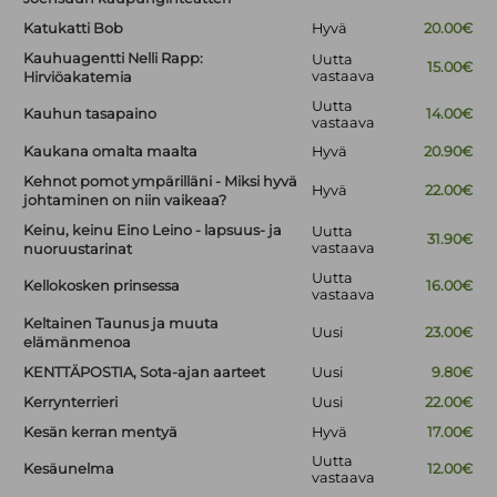
Katukatti Bob
Hyvä
20.00€
Kauhuagentti Nelli Rapp:
Uutta
15.00€
vastaava
Hirviöakatemia
Uutta
Kauhun tasapaino
14.00€
vastaava
Kaukana omalta maalta
Hyvä
20.90€
Kehnot pomot ympärilläni - Miksi hyvä
Hyvä
22.00€
johtaminen on niin vaikeaa?
Keinu, keinu Eino Leino - lapsuus- ja
Uutta
31.90€
vastaava
nuoruustarinat
Uutta
Kellokosken prinsessa
16.00€
vastaava
Keltainen Taunus ja muuta
Uusi
23.00€
elämänmenoa
KENTTÄPOSTIA, Sota-ajan aarteet
Uusi
9.80€
Kerrynterrieri
Uusi
22.00€
Kesän kerran mentyä
Hyvä
17.00€
Uutta
Kesäunelma
12.00€
vastaava