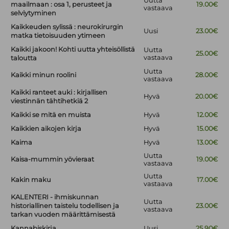
Uutta
maailmaan : osa 1, perusteet ja
19.00€
vastaava
selviytyminen
Kaikkeuden sylissä : neurokirurgin
Uusi
23.00€
matka tietoisuuden ytimeen
Kaikki jakoon! Kohti uutta yhteisöllistä
Uutta
25.00€
vastaava
taloutta
Uutta
Kaikki minun roolini
28.00€
vastaava
Kaikki ranteet auki : kirjallisen
Hyvä
20.00€
viestinnän tähtihetkiä 2
Kaikki se mitä en muista
Hyvä
12.00€
Kaikkien aikojen kirja
Hyvä
15.00€
Kaima
Hyvä
13.00€
Uutta
Kaisa-mummin yövieraat
19.00€
vastaava
Uutta
Kakin maku
17.00€
vastaava
KALENTERI - ihmiskunnan
Uutta
historiallinen taistelu todellisen ja
23.00€
vastaava
tarkan vuoden määrittämisestä
Kannabiskirja
Uusi
25.90€