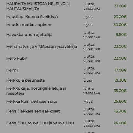
HAURAITA MUISTOJA HELSINGIN
Uutta
31.00€
vastaava
HAUTAUSMAILTA
Hausfrau. Kotona Sveitsissä
Hyvä
23.00€
Hauska matka aapinen
Hyvä
30.00€
Uutta
Havukka-ahon ajattelija
9.50€
vastaava
Uutta
Heinähatun ja Vilttitossun ystäväkirja
22.00€
vastaava
Uutta
Hello Ruby
22.00€
vastaava
Uutta
Helmi.
17.00€
vastaava
Herkkuja perunasta
Uusi
21.30€
Herkkukirja: nostalgisia leluja ja
Uutta
35.00€
vastaava
reseptejä
Herkkä kuin perhosen siipi
Hyvä
25.60€
Uutta
Herra Hakkaraisen aakkoset
16.90€
vastaava
Uutta
Herra Huu, rouva Huu ja vauva Huu
24.00€
vastaava
Uutta