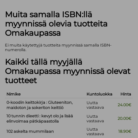
Muita samalla ISBN:llä
myynnissä olevia tuotteita
Omakaupassa
Ei muita käytettyjä tuotteita myynnissä samalla ISBN-
numerolla.
Kaikki tällä myyjällä
Omakaupassa myynnissä olevat
tuotteet
Nimike
Kuntoluokka
Hinta
0-koodin keittokirja : Gluteeniton,
Uutta
24.00€
vastaava
maidoton ja sokeriton keittiö
10 tunnin dieetti : kevyt olo ja lisää
Uutta
20.00€
vastaava
elinvoimaa pätkäpaastolla
Uutta
102 askelta mummilaan
18.90€
vastaava