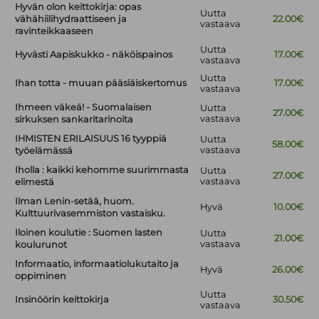
Hyvän olon keittokirja: opas
Uutta
vähähiilihydraattiseen ja
22.00€
vastaava
ravinteikkaaseen
Uutta
Hyvästi Aapiskukko - näköispainos
17.00€
vastaava
Uutta
Ihan totta - muuan pääsiäiskertomus
17.00€
vastaava
Ihmeen väkeä! - Suomalaisen
Uutta
27.00€
vastaava
sirkuksen sankaritarinoita
IHMISTEN ERILAISUUS 16 tyyppiä
Uutta
58.00€
vastaava
työelämässä
Iholla : kaikki kehomme suurimmasta
Uutta
27.00€
vastaava
elimestä
Ilman Lenin-setää, huom.
Hyvä
10.00€
Kulttuurivasemmiston vastaisku.
Iloinen koulutie : Suomen lasten
Uutta
21.00€
vastaava
koulurunot
Informaatio, informaatiolukutaito ja
Hyvä
26.00€
oppiminen
Uutta
Insinöörin keittokirja
30.50€
vastaava