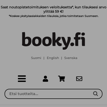
Siirry pääsisältöön
Saat noutopistetoimituksen veloituksetta*, kun tilauksesi arvo
ylittää 59 €!
*Koskee yksityisasiakkaiden tilauksia, jotka toimitetaan Suomeen.
Suomi
English
Svenska
|
|