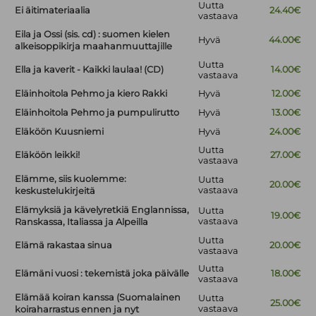
Uutta
Ei äitimateriaalia
24.40€
vastaava
Eila ja Ossi (sis. cd) : suomen kielen
Hyvä
44.00€
alkeisoppikirja maahanmuuttajille
Uutta
Ella ja kaverit - Kaikki laulaa! (CD)
14.00€
vastaava
Eläinhoitola Pehmo ja kiero Rakki
Hyvä
12.00€
Eläinhoitola Pehmo ja pumpulirutto
Hyvä
13.00€
Eläköön Kuusniemi
Hyvä
24.00€
Uutta
Eläköön leikki!
27.00€
vastaava
Elämme, siis kuolemme:
Uutta
20.00€
vastaava
keskustelukirjeitä
Elämyksiä ja kävelyretkiä Englannissa,
Uutta
19.00€
vastaava
Ranskassa, Italiassa ja Alpeilla
Uutta
Elämä rakastaa sinua
20.00€
vastaava
Uutta
Elämäni vuosi : tekemistä joka päivälle
18.00€
vastaava
Elämää koiran kanssa (Suomalainen
Uutta
25.00€
vastaava
koiraharrastus ennen ja nyt