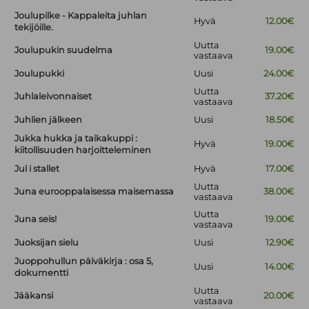
Joulupilke - Kappaleita juhlan
Hyvä
12.00€
tekijöille.
Uutta
Joulupukin suudelma
19.00€
vastaava
Joulupukki
Uusi
24.00€
Uutta
Juhlaleivonnaiset
37.20€
vastaava
Juhlien jälkeen
Uusi
18.50€
Jukka hukka ja taikakuppi :
Hyvä
19.00€
kiitollisuuden harjoitteleminen
Jul i stallet
Hyvä
17.00€
Uutta
Juna eurooppalaisessa maisemassa
38.00€
vastaava
Uutta
Juna seis!
19.00€
vastaava
Juoksijan sielu
Uusi
12.90€
Juoppohullun päiväkirja : osa 5,
Uusi
14.00€
dokumentti
Uutta
Jääkansi
20.00€
vastaava