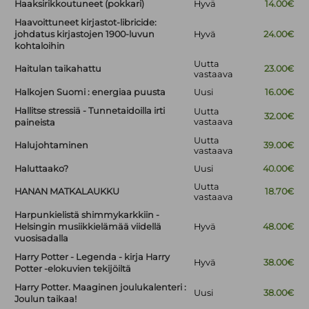
Haaksirikkoutuneet (pokkari)
Hyvä
14.00€
Haavoittuneet kirjastot-libricide:
johdatus kirjastojen 1900-luvun
Hyvä
24.00€
kohtaloihin
Uutta
Haitulan taikahattu
23.00€
vastaava
Halkojen Suomi : energiaa puusta
Uusi
16.00€
Hallitse stressiä - Tunnetaidoilla irti
Uutta
32.00€
vastaava
paineista
Uutta
Halujohtaminen
39.00€
vastaava
Haluttaako?
Uusi
40.00€
Uutta
HANAN MATKALAUKKU
18.70€
vastaava
Harpunkielistä shimmykarkkiin -
Helsingin musiikkielämää viidellä
Hyvä
48.00€
vuosisadalla
Harry Potter - Legenda - kirja Harry
Hyvä
38.00€
Potter -elokuvien tekijöiltä
Harry Potter. Maaginen joulukalenteri :
Uusi
38.00€
Joulun taikaa!