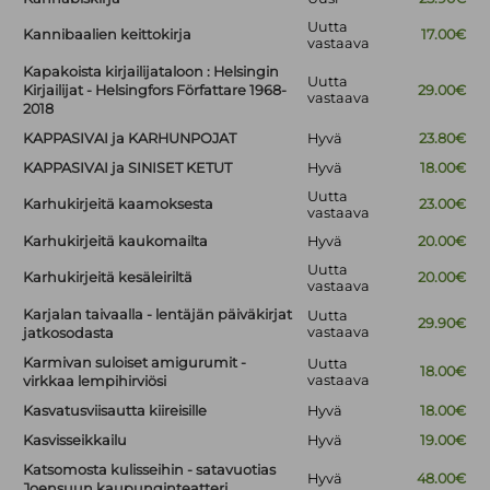
Uutta
Kannibaalien keittokirja
17.00€
vastaava
Kapakoista kirjailijataloon : Helsingin
Uutta
Kirjailijat - Helsingfors Författare 1968-
29.00€
vastaava
2018
KAPPASIVAI ja KARHUNPOJAT
Hyvä
23.80€
KAPPASIVAI ja SINISET KETUT
Hyvä
18.00€
Uutta
Karhukirjeitä kaamoksesta
23.00€
vastaava
Karhukirjeitä kaukomailta
Hyvä
20.00€
Uutta
Karhukirjeitä kesäleiriltä
20.00€
vastaava
Karjalan taivaalla - lentäjän päiväkirjat
Uutta
29.90€
vastaava
jatkosodasta
Karmivan suloiset amigurumit -
Uutta
18.00€
vastaava
virkkaa lempihirviösi
Kasvatusviisautta kiireisille
Hyvä
18.00€
Kasvisseikkailu
Hyvä
19.00€
Katsomosta kulisseihin - satavuotias
Hyvä
48.00€
Joensuun kaupunginteatteri