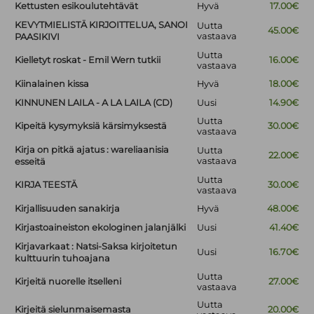
Kettusten esikoulutehtävät
Hyvä
17.00€
KEVYTMIELISTÄ KIRJOITTELUA, SANOI
Uutta
45.00€
vastaava
PAASIKIVI
Uutta
Kielletyt roskat - Emil Wern tutkii
16.00€
vastaava
Kiinalainen kissa
Hyvä
18.00€
KINNUNEN LAILA - A LA LAILA (CD)
Uusi
14.90€
Uutta
Kipeitä kysymyksiä kärsimyksestä
30.00€
vastaava
Kirja on pitkä ajatus : wareliaanisia
Uutta
22.00€
vastaava
esseitä
Uutta
KIRJA TEESTÄ
30.00€
vastaava
Kirjallisuuden sanakirja
Hyvä
48.00€
Kirjastoaineiston ekologinen jalanjälki
Uusi
41.40€
Kirjavarkaat : Natsi-Saksa kirjoitetun
Uusi
16.70€
kulttuurin tuhoajana
Uutta
Kirjeitä nuorelle itselleni
27.00€
vastaava
Uutta
Kirjeitä sielunmaisemasta
20.00€