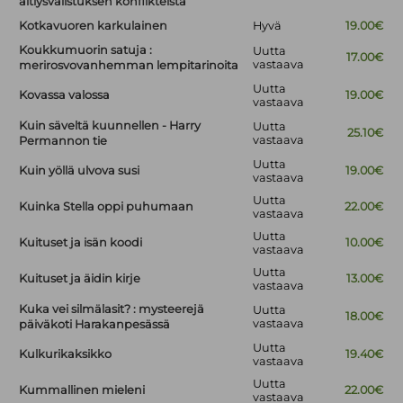
äitiysvalistuksen konflikteista
Kotkavuoren karkulainen
Hyvä
19.00€
Koukkumuorin satuja :
Uutta
17.00€
vastaava
merirosvovanhemman lempitarinoita
Uutta
Kovassa valossa
19.00€
vastaava
Kuin säveltä kuunnellen - Harry
Uutta
25.10€
vastaava
Permannon tie
Uutta
Kuin yöllä ulvova susi
19.00€
vastaava
Uutta
Kuinka Stella oppi puhumaan
22.00€
vastaava
Uutta
Kuituset ja isän koodi
10.00€
vastaava
Uutta
Kuituset ja äidin kirje
13.00€
vastaava
Kuka vei silmälasit? : mysteerejä
Uutta
18.00€
vastaava
päiväkoti Harakanpesässä
Uutta
Kulkurikaksikko
19.40€
vastaava
Uutta
Kummallinen mieleni
22.00€
vastaava