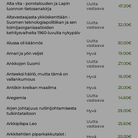
Alta vita - porotalouden ja Lapin
Uutta
47.20€
vastaava
luonnon tietosanakirja
Altavastaajasta ykköskenttään -
Suomen teknologiapolitiikan ja sen
Uutta
32.00€
vastaava
toimijaorganisaatioiden
kehitysvaiheita 1960-luvulta nykypäiv
Uutta
Alussa oli käännös
30.00€
vastaava
Amari ja yön veljet
Hyvä
19.00€
Uutta
Ankkojen Suomi
27.00€
vastaava
Anteeksi häiriö, mutta tämä on
Hyvä
16.00€
vallankumous
Antiikin kreikan maailma
Hyvä
25.00€
Uutta
Aregemia
14.60€
vastaava
Arjen johtajuus: rutiinijohtamisesta
Hyvä
29.00€
tulkintataitoon
Uutta
Arkkipiispa Leo
25.60€
vastaava
Arkkitehtien piparkakkutalot :
Hyvä
20.00€