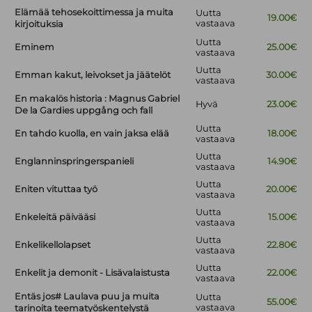
Elämää tehosekoittimessa ja muita
Uutta
19.00€
vastaava
kirjoituksia
Uutta
Eminem
25.00€
vastaava
Uutta
Emman kakut, leivokset ja jäätelöt
30.00€
vastaava
En makalös historia : Magnus Gabriel
Hyvä
23.00€
De la Gardies uppgång och fall
Uutta
En tahdo kuolla, en vain jaksa elää
18.00€
vastaava
Uutta
Englanninspringerspanieli
14.90€
vastaava
Uutta
Eniten vituttaa työ
20.00€
vastaava
Uutta
Enkeleitä päivääsi
15.00€
vastaava
Uutta
Enkelikellolapset
22.80€
vastaava
Uutta
Enkelit ja demonit - Lisävalaistusta
22.00€
vastaava
Entäs jos# Laulava puu ja muita
Uutta
55.00€
vastaava
tarinoita teematyöskentelystä