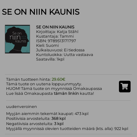
SE ON NIIN KAUNIS
SE ON NIIN KAUNIS
Kirjoittaja: Katja Ståhl
Kustantaja: Tammi
ISBN: 9789513171797
Kieli: Suomi
Julkaisuvuosi: Ei tiedossa
Kuntoluokka: Uutta vastaava
Saatavilla: 1kpl
Tämän tuotteen hinta:
29.60€
Tämä tuote on uutena loppuunmyyty.
HUOM! Tämä tuote on myynnissä Omakaupassa
Lue lisää Omakaupasta
tämän linkin
kautta!
uudenveroinen
Myyjän aiemmin tekemät kaupat: 473 kpl
Positiivisia arvosteluita:
368 kpl
Negatiivisia arvosteluita:
3 kpl
Myyjällä myynnissä olevien tuotteiden määrä (kts. alla): 922 kpl