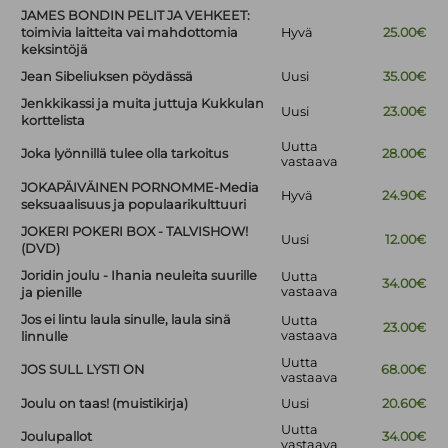
JAMES BONDIN PELIT JA VEHKEET:
toimivia laitteita vai mahdottomia
Hyvä
25.00€
keksintöjä
Jean Sibeliuksen pöydässä
Uusi
35.00€
Jenkkikassi ja muita juttuja Kukkulan
Uusi
23.00€
korttelista
Uutta
Joka lyönnillä tulee olla tarkoitus
28.00€
vastaava
JOKAPÄIVÄINEN PORNOMME-Media
Hyvä
24.90€
seksuaalisuus ja populaarikulttuuri
JOKERI POKERI BOX - TALVISHOW!
Uusi
12.00€
(DVD)
Joridin joulu - Ihania neuleita suurille
Uutta
34.00€
vastaava
ja pienille
Jos ei lintu laula sinulle, laula sinä
Uutta
23.00€
vastaava
linnulle
Uutta
JOS SULL LYSTI ON
68.00€
vastaava
Joulu on taas! (muistikirja)
Uusi
20.60€
Uutta
Joulupallot
34.00€
vastaava