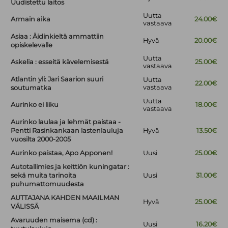
Uudistettu laitos
Uutta
Armain aika
24.00€
vastaava
Asiaa : Äidinkieltä ammattiin
Hyvä
20.00€
opiskelevalle
Uutta
Askelia : esseitä kävelemisestä
25.00€
vastaava
Atlantin yli: Jari Saarion suuri
Uutta
22.00€
vastaava
soutumatka
Uutta
Aurinko ei liiku
18.00€
vastaava
Aurinko laulaa ja lehmät paistaa -
Pentti Rasinkankaan lastenlauluja
Hyvä
13.50€
vuosilta 2000-2005
Aurinko paistaa, Apo Apponen!
Uusi
25.00€
Autotallimies ja keittiön kuningatar :
sekä muita tarinoita
Uusi
31.00€
puhumattomuudesta
AUTTAJANA KAHDEN MAAILMAN
Hyvä
25.00€
VÄLISSÄ
Avaruuden maisema (cd) :
Uusi
16.20€