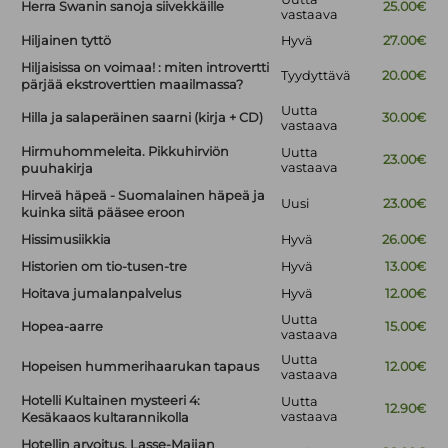
Herra Swanin sanoja siivekkäille
25.00€
vastaava
Hiljainen tyttö
Hyvä
27.00€
Hiljaisissa on voimaa! : miten introvertti
Tyydyttävä
20.00€
pärjää ekstroverttien maailmassa?
Uutta
Hilla ja salaperäinen saarni (kirja + CD)
30.00€
vastaava
Hirmuhommeleita. Pikkuhirviön
Uutta
23.00€
vastaava
puuhakirja
Hirveä häpeä - Suomalainen häpeä ja
Uusi
23.00€
kuinka siitä pääsee eroon
Hissimusiikkia
Hyvä
26.00€
Historien om tio-tusen-tre
Hyvä
13.00€
Hoitava jumalanpalvelus
Hyvä
12.00€
Uutta
Hopea-aarre
15.00€
vastaava
Uutta
Hopeisen hummerihaarukan tapaus
12.00€
vastaava
Hotelli Kultainen mysteeri 4:
Uutta
12.90€
vastaava
Kesäkaaos kultarannikolla
Hotellin arvoitus. Lasse-Maijan