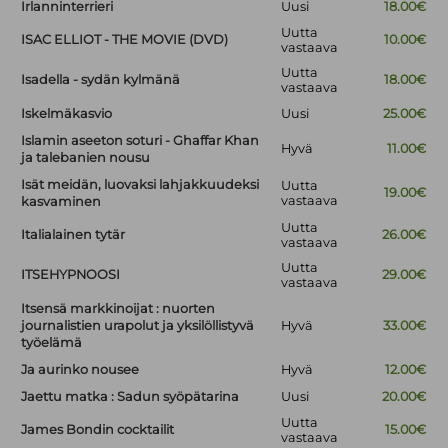
Irlanninterrieri
Uusi
18.00€
Uutta
ISAC ELLIOT - THE MOVIE (DVD)
10.00€
vastaava
Uutta
Isadella - sydän kylmänä
18.00€
vastaava
Iskelmäkasvio
Uusi
25.00€
Islamin aseeton soturi - Ghaffar Khan
Hyvä
11.00€
ja talebanien nousu
Isät meidän, luovaksi lahjakkuudeksi
Uutta
19.00€
vastaava
kasvaminen
Uutta
Italialainen tytär
26.00€
vastaava
Uutta
ITSEHYPNOOSI
29.00€
vastaava
Itsensä markkinoijat : nuorten
journalistien urapolut ja yksilöllistyvä
Hyvä
33.00€
työelämä
Ja aurinko nousee
Hyvä
12.00€
Jaettu matka : Sadun syöpätarina
Uusi
20.00€
Uutta
James Bondin cocktailit
15.00€
vastaava