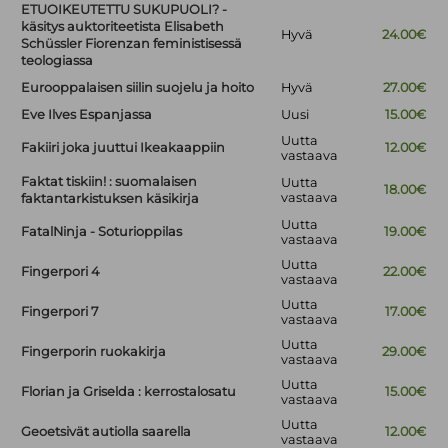
ETUOIKEUTETTU SUKUPUOLI? -
käsitys auktoriteetista Elisabeth
Hyvä
24.00€
Schüssler Fiorenzan feministisessä
teologiassa
Eurooppalaisen siilin suojelu ja hoito
Hyvä
27.00€
Eve Ilves Espanjassa
Uusi
15.00€
Uutta
Fakiiri joka juuttui Ikeakaappiin
12.00€
vastaava
Faktat tiskiin! : suomalaisen
Uutta
18.00€
vastaava
faktantarkistuksen käsikirja
Uutta
FatalNinja - Soturioppilas
19.00€
vastaava
Uutta
Fingerpori 4
22.00€
vastaava
Uutta
Fingerpori 7
17.00€
vastaava
Uutta
Fingerporin ruokakirja
29.00€
vastaava
Uutta
Florian ja Griselda : kerrostalosatu
15.00€
vastaava
Uutta
Geoetsivät autiolla saarella
12.00€
vastaava