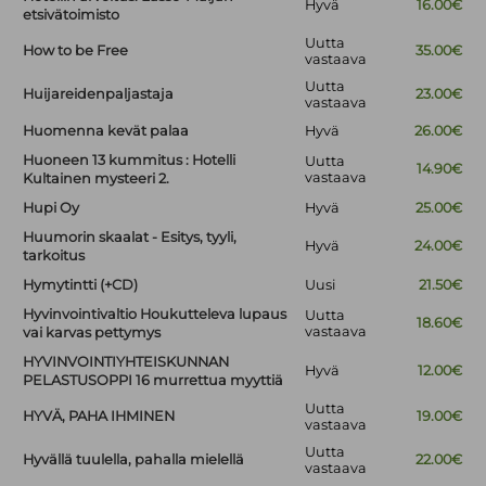
Hyvä
16.00€
etsivätoimisto
Uutta
How to be Free
35.00€
vastaava
Uutta
Huijareidenpaljastaja
23.00€
vastaava
Huomenna kevät palaa
Hyvä
26.00€
Huoneen 13 kummitus : Hotelli
Uutta
14.90€
vastaava
Kultainen mysteeri 2.
Hupi Oy
Hyvä
25.00€
Huumorin skaalat - Esitys, tyyli,
Hyvä
24.00€
tarkoitus
Hymytintti (+CD)
Uusi
21.50€
Hyvinvointivaltio Houkutteleva lupaus
Uutta
18.60€
vastaava
vai karvas pettymys
HYVINVOINTIYHTEISKUNNAN
Hyvä
12.00€
PELASTUSOPPI 16 murrettua myyttiä
Uutta
HYVÄ, PAHA IHMINEN
19.00€
vastaava
Uutta
Hyvällä tuulella, pahalla mielellä
22.00€
vastaava