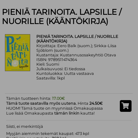
PIENIÄ TARINOITA. LAPSILLE /
NUORILLE (KÄÄNTÖKIRJA)
PIENIÄ TARINOITA. LAPSILLE / NUORILLE
(KÄÄNTÖKIRJA)
Kirjoittaja: Eero Balk (suom.); Sirkka-Liisa
Sjöblom (suom.)
Kustantaja: Kustannusosakeyhtiö Otava
ISBN: 9789511474364
Kieli: Suomi
Julkaisuvuosi: Ei tiedossa
Kuntoluokka: Uutta vastaava
Saatavilla: 1kpl
Tämän tuotteen hinta:
17.00€
Tämä tuote saatavilla myös uutena.
Hinta
24.50€
HUOM! Tämä tuote on myynnissä Omakaupassa
Lue lisää Omakaupasta
tämän linkin
kautta!
Siisti, ei merkintöjä
Myyjän aiemmin tekemät kaupat: 473 kpl