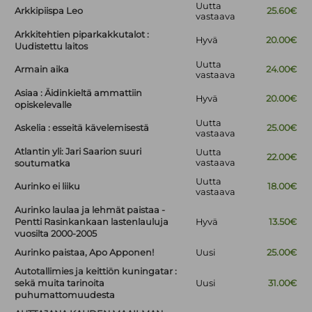
Uutta
Arkkipiispa Leo
25.60€
vastaava
Arkkitehtien piparkakkutalot :
Hyvä
20.00€
Uudistettu laitos
Uutta
Armain aika
24.00€
vastaava
Asiaa : Äidinkieltä ammattiin
Hyvä
20.00€
opiskelevalle
Uutta
Askelia : esseitä kävelemisestä
25.00€
vastaava
Atlantin yli: Jari Saarion suuri
Uutta
22.00€
vastaava
soutumatka
Uutta
Aurinko ei liiku
18.00€
vastaava
Aurinko laulaa ja lehmät paistaa -
Pentti Rasinkankaan lastenlauluja
Hyvä
13.50€
vuosilta 2000-2005
Aurinko paistaa, Apo Apponen!
Uusi
25.00€
Autotallimies ja keittiön kuningatar :
sekä muita tarinoita
Uusi
31.00€
puhumattomuudesta