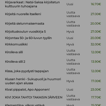
Kirjavarkaat : Natsi-Saksa kirjoitetun
Uusi
16.70€
kulttuurin tuhoajana
Uutta
Kirjeitä nuorelle itselleni
27.00€
vastaava
Uutta
Kirjeitä sielunmaisemasta
20.00€
vastaava
Kirjoituskoulun vuosikirja 5
Hyvä
27.00€
Kirjontaa 50- ja 60-luvun tyyliin
Uusi
20.00€
Kirkkomusiikki
Hyvä
32.00€
Uutta
Kiroileva siili
12.00€
vastaava
Uutta
Kiroileva siili 2
13.90€
vastaava
Uutta
Kissa, joka pyydysti tappajan
12.00€
vastaava
Kiusan henki - Sukupuoli ja huumori
Hyvä
17.00€
uuden ajan alussa
Kivat pippalot, Apo Apponen!
Uusi
23.00€
Uutta
KIVI JOKA TAHTOI TAKAISIN JÄRVEEN
17.70€
vastaava
Klementiina, viikon ystävä
Hyvä
15.00€