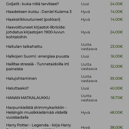
Goljatit : kuka niitä tarvitsee?
Uusi
24.00€
Haadeksen kutsu : Daniel Kuisma 3
Hyvä
14.00€
Haaksirikkoutuneet (pokkari)
Hyvä
14.00€
Haavoittuneet kirjastot-libricide:
johdatus kirjastojen 1900-luvun
Hyvä
24.00€
kohtaloihin
Uutta
Haitulan taikahattu
23.00€
vastaava
Halkojen Suomi : energiaa puusta
Uusi
16.00€
Hallitse stressiä - Tunnetaidoilla irti
Uutta
32.00€
vastaava
paineista
Uutta
Halujohtaminen
39.00€
vastaava
Haluttaako?
Uusi
40.00€
Uutta
HANAN MATKALAUKKU
18.70€
vastaava
Harpunkielistä shimmykarkkiin -
Helsingin musiikkielämää viidellä
Hyvä
48.00€
vuosisadalla
Harry Potter - Legenda - kirja Harry
Hyvä
38.00€