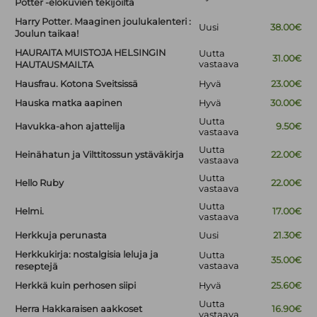
Potter -elokuvien tekijöiltä
Harry Potter. Maaginen joulukalenteri :
Uusi
38.00€
Joulun taikaa!
HAURAITA MUISTOJA HELSINGIN
Uutta
31.00€
vastaava
HAUTAUSMAILTA
Hausfrau. Kotona Sveitsissä
Hyvä
23.00€
Hauska matka aapinen
Hyvä
30.00€
Uutta
Havukka-ahon ajattelija
9.50€
vastaava
Uutta
Heinähatun ja Vilttitossun ystäväkirja
22.00€
vastaava
Uutta
Hello Ruby
22.00€
vastaava
Uutta
Helmi.
17.00€
vastaava
Herkkuja perunasta
Uusi
21.30€
Herkkukirja: nostalgisia leluja ja
Uutta
35.00€
vastaava
reseptejä
Herkkä kuin perhosen siipi
Hyvä
25.60€
Uutta
Herra Hakkaraisen aakkoset
16.90€
vastaava