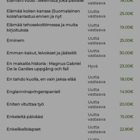
Elämäni vuosi : tekemistä joka päivälle
18.00€
vastaava
Elämää koiran kanssa (Suomalainen
Uutta
25.00€
vastaava
koiraharrastus ennen ja nyt
Elämää tehosekoittimessa ja muita
Uutta
19.00€
vastaava
kirjoituksia
Uutta
Eminem
25.00€
vastaava
Uutta
Emman kakut, leivokset ja jäätelöt
30.00€
vastaava
En makalös historia : Magnus Gabriel
Hyvä
23.00€
De la Gardies uppgång och fall
Uutta
En tahdo kuolla, en vain jaksa elää
18.00€
vastaava
Uutta
Englanninspringerspanieli
14.90€
vastaava
Uutta
Eniten vituttaa työ
20.00€
vastaava
Uutta
Enkeleitä päivääsi
15.00€
vastaava
Uutta
Enkelikellolapset
22.80€
vastaava
Uutta