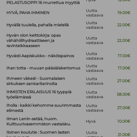
PELASTUSOPPI 16 murrettua myyttiä
Uutta
HYVÄ, PAHA IHMINEN
19.00€
vastaava
Uutta
Hyvällä tuulella, pahalla mielellä
22.00€
vastaava
Hyvän olon keittokirja: opas
Uutta
vähähiilihydraattiseen ja
22.00€
vastaava
ravinteikkaaseen
Uutta
Hyvästi Aapiskukko - näköispainos
17.00€
vastaava
Uutta
Ihan totta - muuan pääsiäiskertomus
17.00€
vastaava
Ihmeen väkeä! - Suomalaisen
Uutta
27.00€
vastaava
sirkuksen sankaritarinoita
IHMISTEN ERILAISUUS 16 tyyppiä
Uutta
58.00€
vastaava
työelämässä
Iholla : kaikki kehomme suurimmasta
Uutta
27.00€
vastaava
elimestä
Ilman Lenin-setää, huom.
Hyvä
10.00€
Kulttuurivasemmiston vastaisku.
Iloinen koulutie : Suomen lasten
Uutta
21.00€