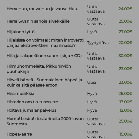
Uutta
Herra Huu, rouva Huu ja vauva Huu
24.00€
vastaava
Uutta
Herra Swanin sanoja siivekkäille
25.00€
vastaava
Hiljainen tyttö
Hyvä
27.00€
Hiljaisissa on voimaa! : miten introvertti
Tyydyttävä
20.00€
pärjää ekstroverttien maailmassa?
Uutta
Hilla ja salaperäinen saarni (kirja + CD)
30.00€
vastaava
Hirmuhommeleita. Pikkuhirviön
Uutta
23.00€
vastaava
puuhakirja
Hirveä häpeä - Suomalainen häpeä ja
Uusi
23.00€
kuinka siitä pääsee eroon
Hissimusiikkia
Hyvä
26.00€
Historien om tio-tusen-tre
Hyvä
13.00€
Hoitava jumalanpalvelus
Hyvä
12.00€
Homo! Lesbo! : tositarinoita 2000-luvun
Uutta
25.00€
vastaava
Suomesta
Uutta
Hopea-aarre
15.00€
vastaava