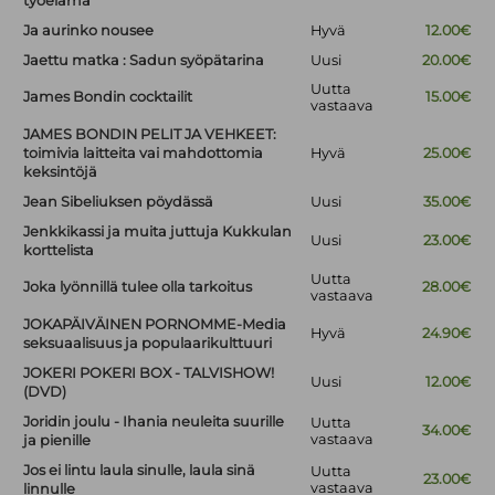
työelämä
Ja aurinko nousee
Hyvä
12.00€
Jaettu matka : Sadun syöpätarina
Uusi
20.00€
Uutta
James Bondin cocktailit
15.00€
vastaava
JAMES BONDIN PELIT JA VEHKEET:
toimivia laitteita vai mahdottomia
Hyvä
25.00€
keksintöjä
Jean Sibeliuksen pöydässä
Uusi
35.00€
Jenkkikassi ja muita juttuja Kukkulan
Uusi
23.00€
korttelista
Uutta
Joka lyönnillä tulee olla tarkoitus
28.00€
vastaava
JOKAPÄIVÄINEN PORNOMME-Media
Hyvä
24.90€
seksuaalisuus ja populaarikulttuuri
JOKERI POKERI BOX - TALVISHOW!
Uusi
12.00€
(DVD)
Joridin joulu - Ihania neuleita suurille
Uutta
34.00€
vastaava
ja pienille
Jos ei lintu laula sinulle, laula sinä
Uutta
23.00€
vastaava
linnulle