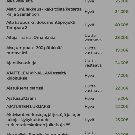
Aika velikultia
Hyvä
25.00€
Aistit, uni, rakkaus - kaksitoista katsetta
Hyvä
34.00€
Kaija Saariahoon
Aito kaupunki : dokumenttiprojekti
Hyvä
40.00€
Tampere 2
Uutta
Aitoja. Ihania. Omanlaisia.
38.00€
vastaava
Aivojumppaa - 300 pähkinää
Uutta
19.00€
vastaava
purtavaksi
Uutta
Ajansiivouskirja
24.00€
vastaava
AJATTELEN KYNÄLLÄNI esseitä
Hyvä
17.00€
kirjoituksia
Uutta
Ajatuksena oranssi
22.00€
vastaava
Ajatussulttaani
Hyvä
13.00€
AJATUSTEN LUKIJAKSI
Hyvä
22.00€
Aktivismi. Verkostoja, järjestöjä ja arjen
taitoja. Nykykulttuurin
Hyvä
25.00€
tutkimuskeskuksen julkaisuja 85
Uutta
Akvarelleja Engelin kaupungista
22.00€