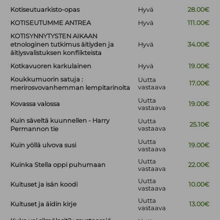
Kotiseutuarkisto-opas
Hyvä
28.00€
KOTISEUTUMME ANTREA
Hyvä
111.00€
KOTISYNNYTYSTEN AIKAAN
etnologinen tutkimus äitiyden ja
Hyvä
34.00€
äitiysvalistuksen konflikteista
Kotkavuoren karkulainen
Hyvä
19.00€
Koukkumuorin satuja :
Uutta
17.00€
vastaava
merirosvovanhemman lempitarinoita
Uutta
Kovassa valossa
19.00€
vastaava
Kuin säveltä kuunnellen - Harry
Uutta
25.10€
vastaava
Permannon tie
Uutta
Kuin yöllä ulvova susi
19.00€
vastaava
Uutta
Kuinka Stella oppi puhumaan
22.00€
vastaava
Uutta
Kuituset ja isän koodi
10.00€
vastaava
Uutta
Kuituset ja äidin kirje
13.00€
vastaava