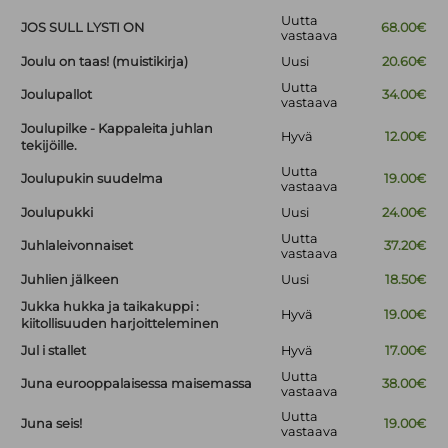
Uutta
JOS SULL LYSTI ON
68.00€
vastaava
Joulu on taas! (muistikirja)
Uusi
20.60€
Uutta
Joulupallot
34.00€
vastaava
Joulupilke - Kappaleita juhlan
Hyvä
12.00€
tekijöille.
Uutta
Joulupukin suudelma
19.00€
vastaava
Joulupukki
Uusi
24.00€
Uutta
Juhlaleivonnaiset
37.20€
vastaava
Juhlien jälkeen
Uusi
18.50€
Jukka hukka ja taikakuppi :
Hyvä
19.00€
kiitollisuuden harjoitteleminen
Jul i stallet
Hyvä
17.00€
Uutta
Juna eurooppalaisessa maisemassa
38.00€
vastaava
Uutta
Juna seis!
19.00€
vastaava