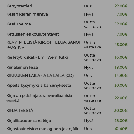
Kerrynterrieri
Uusi
22.00€
Kesän kerran mentyä
Hyvä
17.00€
Uutta
Kesäunelma
12.00€
vastaava
Kettusten esikoulutehtävät
Hyvä
17.00€
KEVYTMIELISTÄ KIRJOITTELUA, SANOI
Uutta
45.00€
vastaava
PAASIKIVI
Uutta
Kielletyt roskat - Emil Wern tutkii
16.00€
vastaava
Kiinalainen kissa
Hyvä
18.00€
KINNUNEN LAILA - A LA LAILA (CD)
Uusi
14.90€
Uutta
Kipeitä kysymyksiä kärsimyksestä
30.00€
vastaava
Kirja on pitkä ajatus : wareliaanisia
Uutta
22.00€
vastaava
esseitä
Uutta
KIRJA TEESTÄ
30.00€
vastaava
Kirjallisuuden sanakirja
Hyvä
48.00€
Kirjastoaineiston ekologinen jalanjälki
Uusi
41.40€