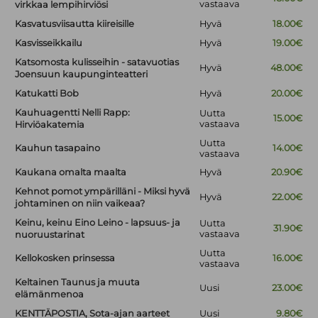
vastaava
virkkaa lempihirviösi
Kasvatusviisautta kiireisille
Hyvä
18.00€
Kasvisseikkailu
Hyvä
19.00€
Katsomosta kulisseihin - satavuotias
Hyvä
48.00€
Joensuun kaupunginteatteri
Katukatti Bob
Hyvä
20.00€
Kauhuagentti Nelli Rapp:
Uutta
15.00€
vastaava
Hirviöakatemia
Uutta
Kauhun tasapaino
14.00€
vastaava
Kaukana omalta maalta
Hyvä
20.90€
Kehnot pomot ympärilläni - Miksi hyvä
Hyvä
22.00€
johtaminen on niin vaikeaa?
Keinu, keinu Eino Leino - lapsuus- ja
Uutta
31.90€
vastaava
nuoruustarinat
Uutta
Kellokosken prinsessa
16.00€
vastaava
Keltainen Taunus ja muuta
Uusi
23.00€
elämänmenoa
KENTTÄPOSTIA, Sota-ajan aarteet
Uusi
9.80€