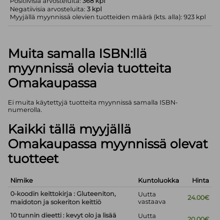
Positiivisia arvosteluita:
368 kpl
Negatiivisia arvosteluita:
3 kpl
Myyjällä myynnissä olevien tuotteiden määrä (kts. alla): 923 kpl
Muita samalla ISBN:llä
myynnissä olevia tuotteita
Omakaupassa
Ei muita käytettyjä tuotteita myynnissä samalla ISBN-
numerolla.
Kaikki tällä myyjällä
Omakaupassa myynnissä olevat
tuotteet
Nimike
Kuntoluokka
Hinta
0-koodin keittokirja : Gluteeniton,
Uutta
24.00€
vastaava
maidoton ja sokeriton keittiö
10 tunnin dieetti : kevyt olo ja lisää
Uutta
20.00€