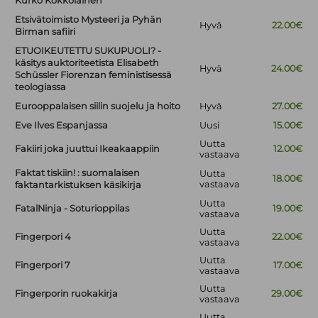
Kurko Kökköläinen
Etsivätoimisto Mysteeri ja Pyhän
Hyvä
22.00€
Birman safiiri
ETUOIKEUTETTU SUKUPUOLI? -
käsitys auktoriteetista Elisabeth
Hyvä
24.00€
Schüssler Fiorenzan feministisessä
teologiassa
Eurooppalaisen siilin suojelu ja hoito
Hyvä
27.00€
Eve Ilves Espanjassa
Uusi
15.00€
Uutta
Fakiiri joka juuttui Ikeakaappiin
12.00€
vastaava
Faktat tiskiin! : suomalaisen
Uutta
18.00€
vastaava
faktantarkistuksen käsikirja
Uutta
FatalNinja - Soturioppilas
19.00€
vastaava
Uutta
Fingerpori 4
22.00€
vastaava
Uutta
Fingerpori 7
17.00€
vastaava
Uutta
Fingerporin ruokakirja
29.00€
vastaava
Uutta