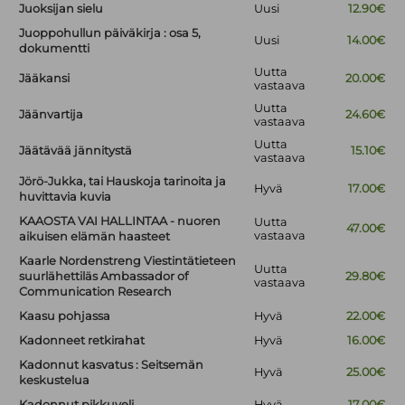
Juoksijan sielu
Uusi
12.90€
Juoppohullun päiväkirja : osa 5,
Uusi
14.00€
dokumentti
Uutta
Jääkansi
20.00€
vastaava
Uutta
Jäänvartija
24.60€
vastaava
Uutta
Jäätävää jännitystä
15.10€
vastaava
Jörö-Jukka, tai Hauskoja tarinoita ja
Hyvä
17.00€
huvittavia kuvia
KAAOSTA VAI HALLINTAA - nuoren
Uutta
47.00€
vastaava
aikuisen elämän haasteet
Kaarle Nordenstreng Viestintätieteen
Uutta
suurlähettiläs Ambassador of
29.80€
vastaava
Communication Research
Kaasu pohjassa
Hyvä
22.00€
Kadonneet retkirahat
Hyvä
16.00€
Kadonnut kasvatus : Seitsemän
Hyvä
25.00€
keskustelua
Kadonnut pikkuveli
Hyvä
17.00€