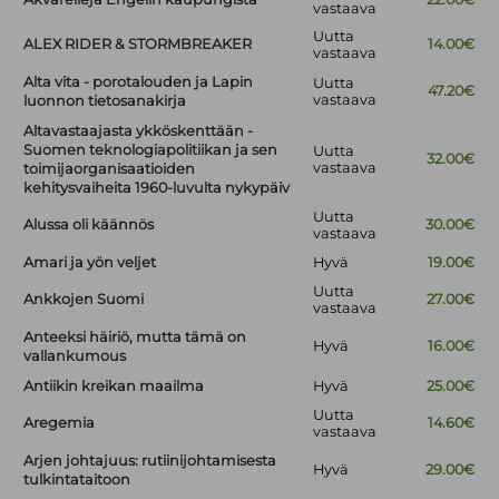
vastaava
Uutta
ALEX RIDER & STORMBREAKER
14.00€
vastaava
Alta vita - porotalouden ja Lapin
Uutta
47.20€
vastaava
luonnon tietosanakirja
Altavastaajasta ykköskenttään -
Suomen teknologiapolitiikan ja sen
Uutta
32.00€
vastaava
toimijaorganisaatioiden
kehitysvaiheita 1960-luvulta nykypäiv
Uutta
Alussa oli käännös
30.00€
vastaava
Amari ja yön veljet
Hyvä
19.00€
Uutta
Ankkojen Suomi
27.00€
vastaava
Anteeksi häiriö, mutta tämä on
Hyvä
16.00€
vallankumous
Antiikin kreikan maailma
Hyvä
25.00€
Uutta
Aregemia
14.60€
vastaava
Arjen johtajuus: rutiinijohtamisesta
Hyvä
29.00€
tulkintataitoon