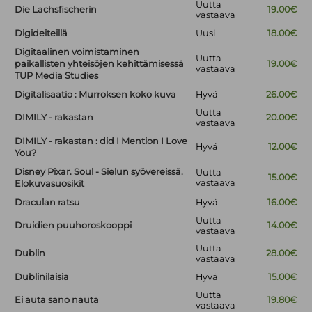
Uutta
Die Lachsfischerin
19.00€
vastaava
Digideiteillä
Uusi
18.00€
Digitaalinen voimistaminen
Uutta
paikallisten yhteisöjen kehittämisessä
19.00€
vastaava
TUP Media Studies
Digitalisaatio : Murroksen koko kuva
Hyvä
26.00€
Uutta
DIMILY - rakastan
20.00€
vastaava
DIMILY - rakastan : did I Mention I Love
Hyvä
12.00€
You?
Disney Pixar. Soul - Sielun syövereissä.
Uutta
15.00€
vastaava
Elokuvasuosikit
Draculan ratsu
Hyvä
16.00€
Uutta
Druidien puuhoroskooppi
14.00€
vastaava
Uutta
Dublin
28.00€
vastaava
Dublinilaisia
Hyvä
15.00€
Uutta
Ei auta sano nauta
19.80€
vastaava