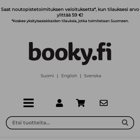
Siirry pääsisältöön
Saat noutopistetoimituksen veloituksetta*, kun tilauksesi arvo
ylittää 59 €!
*Koskee yksityisasiakkaiden tilauksia, jotka toimitetaan Suomeen.
Suomi
English
Svenska
|
|