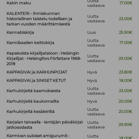
Uutta
Kakin maku
17.00€
vastaava
KALENTERI - ihmiskunnan
Uutta
historiallinen taistelu todellisen ja
23.00€
vastaava
tarkan vuoden määrittämisestä
Kannabiskirja
Uusi
25.90€
Uutta
Kannibaalien keittokirja
17.00€
vastaava
Kapakoista kirjailijataloon : Helsingin
Uutta
Kirjailijat - Helsingfors Författare 1968-
29.00€
vastaava
2018
KAPPASIVAI ja KARHUNPOJAT
Hyvä
23.80€
KAPPASIVAI ja SINISET KETUT
Hyvä
18.00€
Uutta
Karhukirjeitä kaamoksesta
23.00€
vastaava
Karhukirjeitä kaukomailta
Hyvä
20.00€
Uutta
Karhukirjeitä kesäleiriltä
20.00€
vastaava
Karjalan taivaalla - lentäjän päiväkirjat
Uutta
29.90€
vastaava
jatkosodasta
Karmivan suloiset amigurumit -
Uutta
18.00€