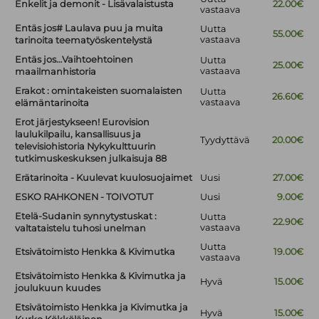
Enkelit ja demonit - Lisävalaistusta
22.00€
vastaava
Entäs jos# Laulava puu ja muita
Uutta
55.00€
vastaava
tarinoita teematyöskentelystä
Entäs jos…Vaihtoehtoinen
Uutta
25.00€
vastaava
maailmanhistoria
Erakot : omintakeisten suomalaisten
Uutta
26.60€
vastaava
elämäntarinoita
Erot järjestykseen! Eurovision
laulukilpailu, kansallisuus ja
Tyydyttävä
20.00€
televisiohistoria Nykykulttuurin
tutkimuskeskuksen julkaisuja 88
Erätarinoita - Kuulevat kuulosuojaimet
Uusi
27.00€
ESKO RAHKONEN - TOIVOTUT
Uusi
9.00€
Etelä-Sudanin synnytystuskat :
Uutta
22.90€
vastaava
valtataistelu tuhosi unelman
Uutta
Etsivätoimisto Henkka & Kivimutka
19.00€
vastaava
Etsivätoimisto Henkka & Kivimutka ja
Hyvä
15.00€
joulukuun kuudes
Etsivätoimisto Henkka ja Kivimutka ja
Hyvä
15.00€