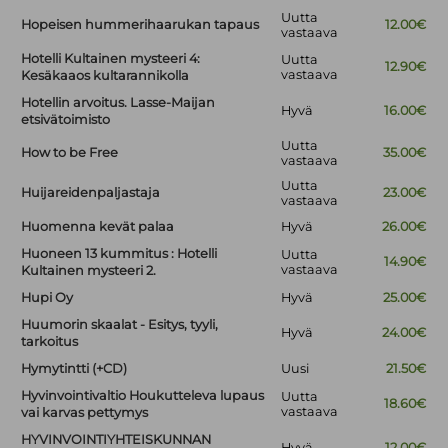
Uutta
Hopeisen hummerihaarukan tapaus
12.00€
vastaava
Hotelli Kultainen mysteeri 4:
Uutta
12.90€
vastaava
Kesäkaaos kultarannikolla
Hotellin arvoitus. Lasse-Maijan
Hyvä
16.00€
etsivätoimisto
Uutta
How to be Free
35.00€
vastaava
Uutta
Huijareidenpaljastaja
23.00€
vastaava
Huomenna kevät palaa
Hyvä
26.00€
Huoneen 13 kummitus : Hotelli
Uutta
14.90€
vastaava
Kultainen mysteeri 2.
Hupi Oy
Hyvä
25.00€
Huumorin skaalat - Esitys, tyyli,
Hyvä
24.00€
tarkoitus
Hymytintti (+CD)
Uusi
21.50€
Hyvinvointivaltio Houkutteleva lupaus
Uutta
18.60€
vastaava
vai karvas pettymys
HYVINVOINTIYHTEISKUNNAN
Hyvä
12.00€