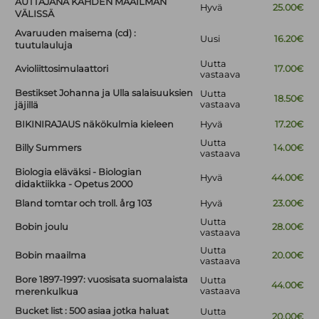
AUTTAJANA KAHDEN MAAILMAN
Hyvä
25.00€
VÄLISSÄ
Avaruuden maisema (cd) :
Uusi
16.20€
tuutulauluja
Uutta
Avioliittosimulaattori
17.00€
vastaava
Bestikset Johanna ja Ulla salaisuuksien
Uutta
18.50€
vastaava
jäjillä
BIKINIRAJAUS näkökulmia kieleen
Hyvä
17.20€
Uutta
Billy Summers
14.00€
vastaava
Biologia eläväksi - Biologian
Hyvä
44.00€
didaktiikka - Opetus 2000
Bland tomtar och troll. årg 103
Hyvä
23.00€
Uutta
Bobin joulu
28.00€
vastaava
Uutta
Bobin maailma
20.00€
vastaava
Bore 1897-1997: vuosisata suomalaista
Uutta
44.00€
vastaava
merenkulkua
Bucket list : 500 asiaa jotka haluat
Uutta
20.00€