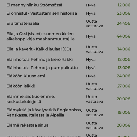
Ei menny niinku Strömsössä
Hyvä
12.00€
Ei onnistu! - Vastustamisen historiaa
Hyvä
23.00€
Uutta
Ei äitimateriaalia
24.40€
vastaava
Eila ja Ossi (sis. cd) : suomen kielen
Hyvä
44.00€
alkeisoppikirja maahanmuuttajille
Uutta
Ella ja kaverit - Kaikki laulaa! (CD)
14.00€
vastaava
Eläinhoitola Pehmo ja kiero Rakki
Hyvä
12.00€
Eläinhoitola Pehmo ja pumpulirutto
Hyvä
13.00€
Eläköön Kuusniemi
Hyvä
24.00€
Uutta
Eläköön leikki!
27.00€
vastaava
Elämme, siis kuolemme:
Uutta
20.00€
vastaava
keskustelukirjeitä
Elämyksiä ja kävelyretkiä Englannissa,
Uutta
19.00€
vastaava
Ranskassa, Italiassa ja Alpeilla
Uutta
Elämä rakastaa sinua
20.00€
vastaava
Uutta