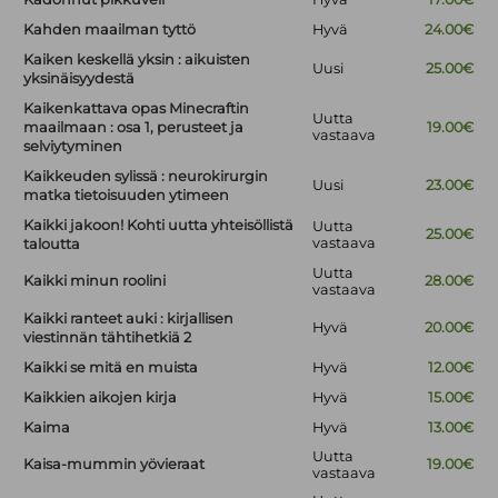
Kahden maailman tyttö
Hyvä
24.00€
Kaiken keskellä yksin : aikuisten
Uusi
25.00€
yksinäisyydestä
Kaikenkattava opas Minecraftin
Uutta
maailmaan : osa 1, perusteet ja
19.00€
vastaava
selviytyminen
Kaikkeuden sylissä : neurokirurgin
Uusi
23.00€
matka tietoisuuden ytimeen
Kaikki jakoon! Kohti uutta yhteisöllistä
Uutta
25.00€
vastaava
taloutta
Uutta
Kaikki minun roolini
28.00€
vastaava
Kaikki ranteet auki : kirjallisen
Hyvä
20.00€
viestinnän tähtihetkiä 2
Kaikki se mitä en muista
Hyvä
12.00€
Kaikkien aikojen kirja
Hyvä
15.00€
Kaima
Hyvä
13.00€
Uutta
Kaisa-mummin yövieraat
19.00€
vastaava