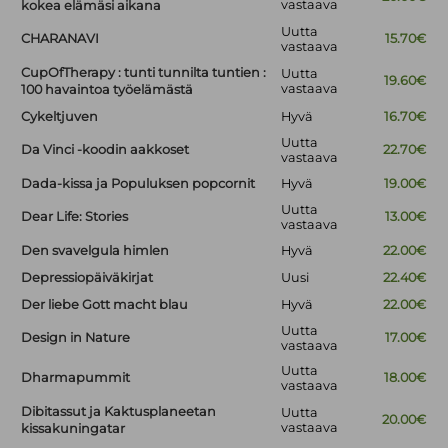
vastaava
kokea elämäsi aikana
Uutta
CHARANAVI
15.70€
vastaava
CupOfTherapy : tunti tunnilta tuntien :
Uutta
19.60€
vastaava
100 havaintoa työelämästä
Cykeltjuven
Hyvä
16.70€
Uutta
Da Vinci -koodin aakkoset
22.70€
vastaava
Dada-kissa ja Populuksen popcornit
Hyvä
19.00€
Uutta
Dear Life: Stories
13.00€
vastaava
Den svavelgula himlen
Hyvä
22.00€
Depressiopäiväkirjat
Uusi
22.40€
Der liebe Gott macht blau
Hyvä
22.00€
Uutta
Design in Nature
17.00€
vastaava
Uutta
Dharmapummit
18.00€
vastaava
Dibitassut ja Kaktusplaneetan
Uutta
20.00€
vastaava
kissakuningatar