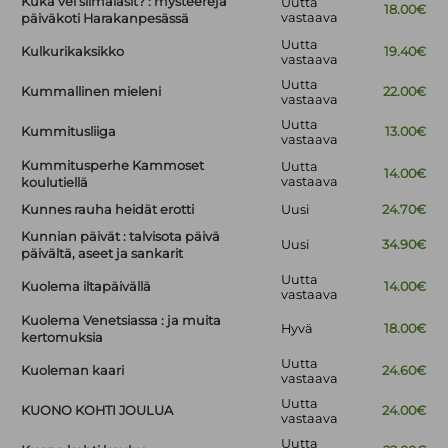
Kuka vei silmälasit? : mysteerejä
Uutta
18.00€
vastaava
päiväkoti Harakanpesässä
Uutta
Kulkurikaksikko
19.40€
vastaava
Uutta
Kummallinen mieleni
22.00€
vastaava
Uutta
Kummitusliiga
13.00€
vastaava
Kummitusperhe Kammoset
Uutta
14.00€
vastaava
koulutiellä
Kunnes rauha heidät erotti
Uusi
24.70€
Kunnian päivät : talvisota päivä
Uusi
34.90€
päivältä, aseet ja sankarit
Uutta
Kuolema iltapäivällä
14.00€
vastaava
Kuolema Venetsiassa : ja muita
Hyvä
18.00€
kertomuksia
Uutta
Kuoleman kaari
24.60€
vastaava
Uutta
KUONO KOHTI JOULUA
24.00€
vastaava
Uutta