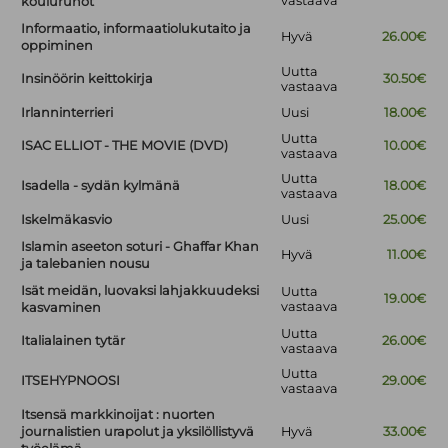
vastaava
koulurunot
Informaatio, informaatiolukutaito ja
Hyvä
26.00€
oppiminen
Uutta
Insinöörin keittokirja
30.50€
vastaava
Irlanninterrieri
Uusi
18.00€
Uutta
ISAC ELLIOT - THE MOVIE (DVD)
10.00€
vastaava
Uutta
Isadella - sydän kylmänä
18.00€
vastaava
Iskelmäkasvio
Uusi
25.00€
Islamin aseeton soturi - Ghaffar Khan
Hyvä
11.00€
ja talebanien nousu
Isät meidän, luovaksi lahjakkuudeksi
Uutta
19.00€
vastaava
kasvaminen
Uutta
Italialainen tytär
26.00€
vastaava
Uutta
ITSEHYPNOOSI
29.00€
vastaava
Itsensä markkinoijat : nuorten
journalistien urapolut ja yksilöllistyvä
Hyvä
33.00€