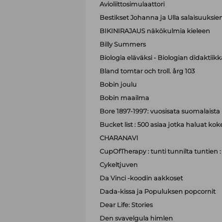
Avioliittosimulaattori
Bestikset Johanna ja Ulla salaisuuksien 
BIKINIRAJAUS näkökulmia kieleen
Billy Summers
Biologia eläväksi - Biologian didaktiik
Bland tomtar och troll. årg 103
Bobin joulu
Bobin maailma
Bore 1897-1997: vuosisata suomalaist
Bucket list : 500 asiaa jotka haluat ko
CHARANAVI
CupOfTherapy : tunti tunnilta tuntien 
Cykeltjuven
Da Vinci -koodin aakkoset
Dada-kissa ja Populuksen popcornit
Dear Life: Stories
Den svavelgula himlen