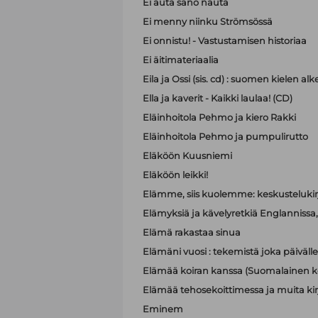
Ei auta sano nauta
Ei menny niinku Strömsössä
Ei onnistu! - Vastustamisen historiaa
Ei äitimateriaalia
Eila ja Ossi (sis. cd) : suomen kielen 
Ella ja kaverit - Kaikki laulaa! (CD)
Eläinhoitola Pehmo ja kiero Rakki
Eläinhoitola Pehmo ja pumpulirutto
Eläköön Kuusniemi
Eläköön leikki!
Elämme, siis kuolemme: keskustelukir
Elämyksiä ja kävelyretkiä Englannissa, R
Elämä rakastaa sinua
Elämäni vuosi : tekemistä joka päivälle
Elämää koiran kanssa (Suomalainen ko
Elämää tehosekoittimessa ja muita kir
Eminem