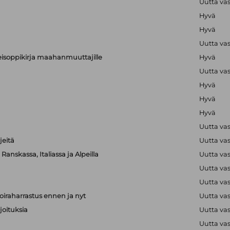
Uutta va
Hyvä
Hyvä
Uutta va
alkeisoppikirja maahanmuuttajille
Hyvä
Uutta va
Hyvä
Hyvä
Hyvä
Uutta va
jeitä
Uutta va
anskassa, Italiassa ja Alpeilla
Uutta va
Uutta va
Uutta va
iraharrastus ennen ja nyt
Uutta va
joituksia
Uutta va
Uutta va