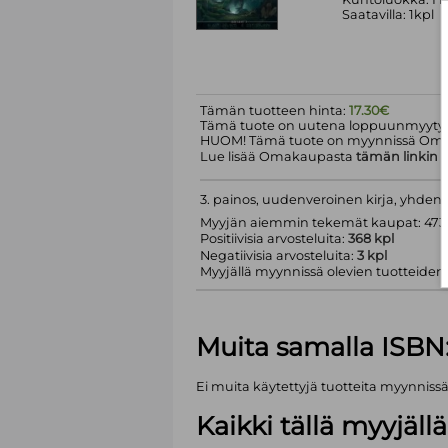
Saatavilla: 1kpl
Tämän tuotteen hinta:
17.30€
Tämä tuote on uutena loppuunmyyty.
HUOM! Tämä tuote on myynnissä Om
Lue lisää Omakaupasta
tämän linkin
k
3. painos, uudenveroinen kirja, yhden
Myyjän aiemmin tekemät kaupat: 473 
Positiivisia arvosteluita:
368 kpl
Negatiivisia arvosteluita:
3 kpl
Myyjällä myynnissä olevien tuotteiden m
Muita samalla ISBN
Ei muita käytettyjä tuotteita myynniss
Kaikki tällä myyjäl