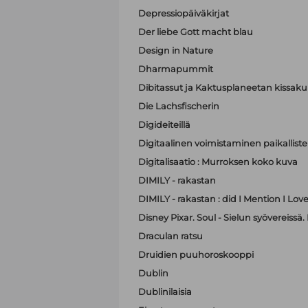
Depressiopäiväkirjat
Der liebe Gott macht blau
Design in Nature
Dharmapummit
Dibitassut ja Kaktusplaneetan kissak
Die Lachsfischerin
Digideiteillä
Digitaalinen voimistaminen paikallist
Digitalisaatio : Murroksen koko kuva
DIMILY - rakastan
DIMILY - rakastan : did I Mention I Lov
Disney Pixar. Soul - Sielun syövereissä.
Draculan ratsu
Druidien puuhoroskooppi
Dublin
Dublinilaisia