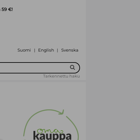
 59 €!
Suomi
English
Svenska
|
|
Tarkennettu haku