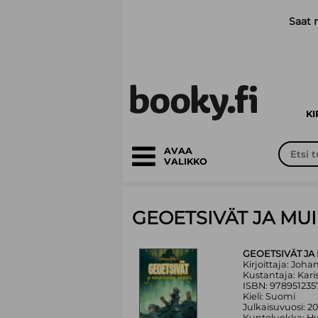
Siirry pääsisältöön
Saat 
K
AVAA
VALIKKO
GEOETSIVÄT JA MU
GEOETSIVÄT JA
Kirjoittaja: Joh
Kustantaja: Kari
ISBN: 978951235
Kieli: Suomi
Julkaisuvuosi: 20
Kuntoluokka: H