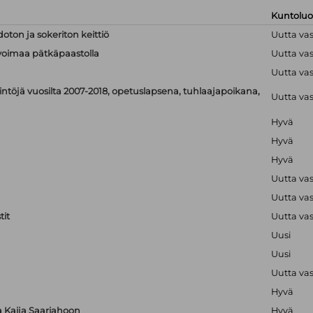
Kuntolu
doton ja sokeriton keittiö
Uutta va
linvoimaa pätkäpaastolla
Uutta va
Uutta va
ntöjä vuosilta 2007-2018, opetuslapsena, tuhlaajapoikana,
Uutta va
Hyvä
Hyvä
Hyvä
Uutta va
Uutta va
it
Uutta va
Uusi
Uusi
Uutta va
Hyvä
ta Kaija Saariahoon
Hyvä