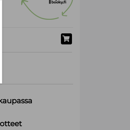
akaupassa
otteet