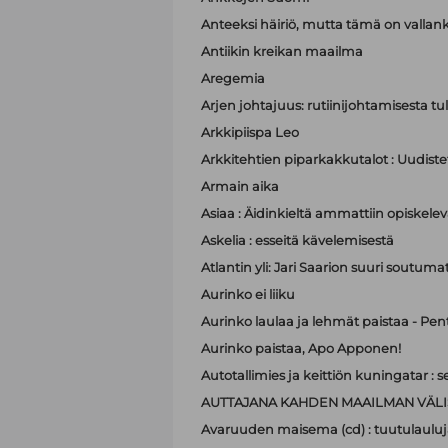
Anteeksi häiriö, mutta tämä on valla
Antiikin kreikan maailma
Aregemia
Arjen johtajuus: rutiinijohtamisesta tu
Arkkipiispa Leo
Arkkitehtien piparkakkutalot : Uudistet
Armain aika
Asiaa : Äidinkieltä ammattiin opiskelev
Askelia : esseitä kävelemisestä
Atlantin yli: Jari Saarion suuri soutuma
Aurinko ei liiku
Aurinko laulaa ja lehmät paistaa - Pen
Aurinko paistaa, Apo Apponen!
Autotallimies ja keittiön kuningatar 
AUTTAJANA KAHDEN MAAILMAN VÄLI
Avaruuden maisema (cd) : tuutulauluj