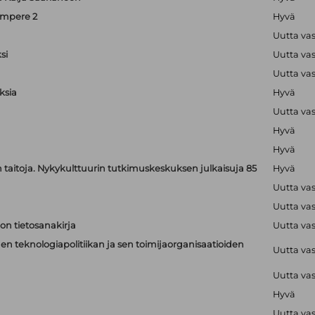
ampere 2
Hyvä
Uutta va
si
Uutta va
Uutta va
ksia
Hyvä
Uutta va
Hyvä
Hyvä
jen taitoja. Nykykulttuurin tutkimuskeskuksen julkaisuja 85
Hyvä
Uutta va
Uutta va
on tietosanakirja
Uutta va
n teknologiapolitiikan ja sen toimijaorganisaatioiden
Uutta va
Uutta va
Hyvä
Uutta va