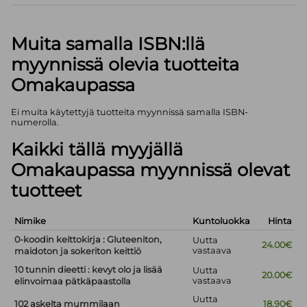
Muita samalla ISBN:llä
myynnissä olevia tuotteita
Omakaupassa
Ei muita käytettyjä tuotteita myynnissä samalla ISBN-
numerolla.
Kaikki tällä myyjällä
Omakaupassa myynnissä olevat
tuotteet
Nimike
Kuntoluokka
Hinta
0-koodin keittokirja : Gluteeniton,
Uutta
24.00€
vastaava
maidoton ja sokeriton keittiö
10 tunnin dieetti : kevyt olo ja lisää
Uutta
20.00€
vastaava
elinvoimaa pätkäpaastolla
Uutta
102 askelta mummilaan
18.90€