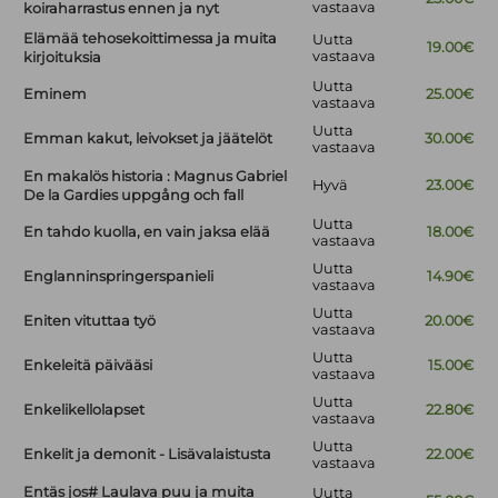
vastaava
koiraharrastus ennen ja nyt
Elämää tehosekoittimessa ja muita
Uutta
19.00€
vastaava
kirjoituksia
Uutta
Eminem
25.00€
vastaava
Uutta
Emman kakut, leivokset ja jäätelöt
30.00€
vastaava
En makalös historia : Magnus Gabriel
Hyvä
23.00€
De la Gardies uppgång och fall
Uutta
En tahdo kuolla, en vain jaksa elää
18.00€
vastaava
Uutta
Englanninspringerspanieli
14.90€
vastaava
Uutta
Eniten vituttaa työ
20.00€
vastaava
Uutta
Enkeleitä päivääsi
15.00€
vastaava
Uutta
Enkelikellolapset
22.80€
vastaava
Uutta
Enkelit ja demonit - Lisävalaistusta
22.00€
vastaava
Entäs jos# Laulava puu ja muita
Uutta