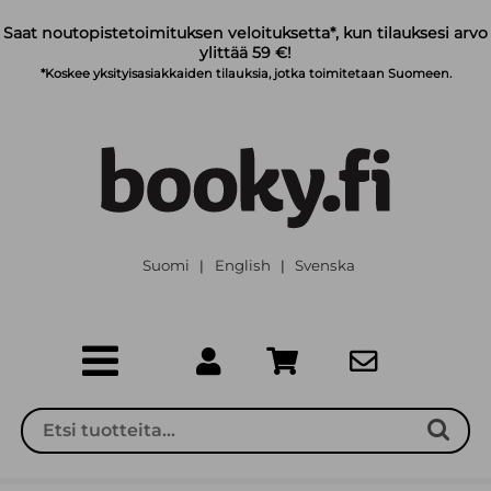
Siirry pääsisältöön
Saat noutopistetoimituksen veloituksetta*, kun tilauksesi arvo
ylittää 59 €!
*Koskee yksityisasiakkaiden tilauksia, jotka toimitetaan Suomeen.
Suomi
English
Svenska
|
|