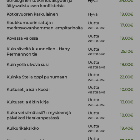
etnologinen tutkimus äitiyden ja
Hyvä
34.00€
äitiysvalistuksen konflikteista
Kotkavuoren karkulainen
Hyvä
19.00€
Koukkumuorin satuja :
Uutta
17.00€
vastaava
merirosvovanhemman lempitarinoita
Uutta
Kovassa valossa
19.00€
vastaava
Kuin säveltä kuunnellen - Harry
Uutta
25.10€
vastaava
Permannon tie
Uutta
Kuin yöllä ulvova susi
19.00€
vastaava
Uutta
Kuinka Stella oppi puhumaan
22.00€
vastaava
Uutta
Kuituset ja isän koodi
10.00€
vastaava
Uutta
Kuituset ja äidin kirje
13.00€
vastaava
Kuka vei silmälasit? : mysteerejä
Uutta
18.00€
vastaava
päiväkoti Harakanpesässä
Uutta
Kulkurikaksikko
19.40€
vastaava
Uutta