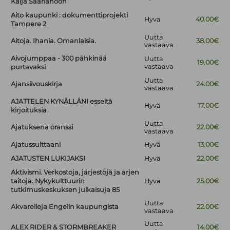
Kaija Saariahoon
Aito kaupunki : dokumenttiprojekti
Hyvä
40.00€
Tampere 2
Uutta
Aitoja. Ihania. Omanlaisia.
38.00€
vastaava
Aivojumppaa - 300 pähkinää
Uutta
19.00€
vastaava
purtavaksi
Uutta
Ajansiivouskirja
24.00€
vastaava
AJATTELEN KYNÄLLÄNI esseitä
Hyvä
17.00€
kirjoituksia
Uutta
Ajatuksena oranssi
22.00€
vastaava
Ajatussulttaani
Hyvä
13.00€
AJATUSTEN LUKIJAKSI
Hyvä
22.00€
Aktivismi. Verkostoja, järjestöjä ja arjen
taitoja. Nykykulttuurin
Hyvä
25.00€
tutkimuskeskuksen julkaisuja 85
Uutta
Akvarelleja Engelin kaupungista
22.00€
vastaava
Uutta
ALEX RIDER & STORMBREAKER
14.00€