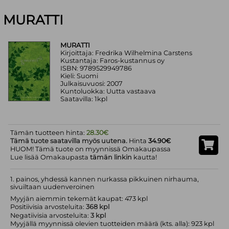
MURATTI
MURATTI
Kirjoittaja: Fredrika Wilhelmina Carstens
Kustantaja: Faros-kustannus oy
ISBN: 9789529949786
Kieli: Suomi
Julkaisuvuosi: 2007
Kuntoluokka: Uutta vastaava
Saatavilla: 1kpl
Tämän tuotteen hinta:
28.30€
Tämä tuote saatavilla myös uutena.
Hinta
34.90€
HUOM! Tämä tuote on myynnissä Omakaupassa
Lue lisää Omakaupasta
tämän linkin
kautta!
1. painos, yhdessä kannen nurkassa pikkuinen nirhauma,
sivuiltaan uudenveroinen
Myyjän aiemmin tekemät kaupat: 473 kpl
Positiivisia arvosteluita:
368 kpl
Negatiivisia arvosteluita:
3 kpl
Myyjällä myynnissä olevien tuotteiden määrä (kts. alla): 923 kpl