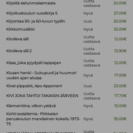
Uutta
Kirjeitä sielunmaisemasta
20.00€
vastaava
Kirjoituskoulun vuosikirja 5
Hyvä
27.00€
Kirjontaa 50- ja 60-luvun tyyliin
Uusi
20.00€
Kirkkomusiikki
Hyvä
32.00€
Uutta
Kiroileva siili
12.00€
vastaava
Uutta
Kiroileva siili 2
13.90€
vastaava
Uutta
Kissa, joka pyydysti tappajan
12.00€
vastaava
Kiusan henki - Sukupuoli ja huumori
Hyvä
17.00€
uuden ajan alussa
Kivat pippalot, Apo Apponen!
Uusi
23.00€
Uutta
KIVI JOKA TAHTOI TAKAISIN JÄRVEEN
17.70€
vastaava
Klementiina, viikon ystävä
Hyvä
15.00€
Kohti sosialismia : Pirkkalan
peruskoulun marxilainen kokeilu 1973-
Hyvä
35.00€
75
Uutta