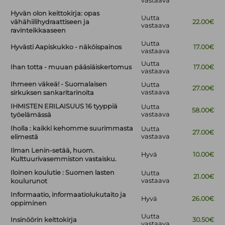
vastaava
Hyvän olon keittokirja: opas
Uutta
vähähiilihydraattiseen ja
22.00€
vastaava
ravinteikkaaseen
Uutta
Hyvästi Aapiskukko - näköispainos
17.00€
vastaava
Uutta
Ihan totta - muuan pääsiäiskertomus
17.00€
vastaava
Ihmeen väkeä! - Suomalaisen
Uutta
27.00€
vastaava
sirkuksen sankaritarinoita
IHMISTEN ERILAISUUS 16 tyyppiä
Uutta
58.00€
vastaava
työelämässä
Iholla : kaikki kehomme suurimmasta
Uutta
27.00€
vastaava
elimestä
Ilman Lenin-setää, huom.
Hyvä
10.00€
Kulttuurivasemmiston vastaisku.
Iloinen koulutie : Suomen lasten
Uutta
21.00€
vastaava
koulurunot
Informaatio, informaatiolukutaito ja
Hyvä
26.00€
oppiminen
Uutta
Insinöörin keittokirja
30.50€
vastaava