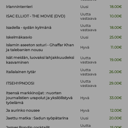
Irlanninterrieri
Uusi
18.00€
Uutta
ISAC ELLIOT - THE MOVIE (DVD)
10.00€
vastaava
Uutta
Isadella - sydän kylmänä
18.00€
vastaava
Iskelmäkasvio
Uusi
25.00€
Islamin aseeton soturi - Ghaffar Khan
Hyvä
11.00€
ja talebanien nousu
Isät meidän, luovaksi lahjakkuudeksi
Uutta
19.00€
vastaava
kasvaminen
Uutta
Italialainen tytär
26.00€
vastaava
Uutta
ITSEHYPNOOSI
29.00€
vastaava
Itsensä markkinoijat : nuorten
journalistien urapolut ja yksilöllistyvä
Hyvä
33.00€
työelämä
Ja aurinko nousee
Hyvä
12.00€
Jaettu matka : Sadun syöpätarina
Uusi
20.00€
Uutta
James Bondin cocktailit
15.00€