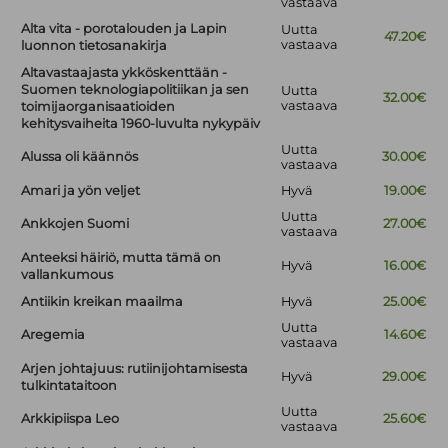
vastaava
Alta vita - porotalouden ja Lapin
Uutta
47.20€
vastaava
luonnon tietosanakirja
Altavastaajasta ykköskenttään -
Suomen teknologiapolitiikan ja sen
Uutta
32.00€
vastaava
toimijaorganisaatioiden
kehitysvaiheita 1960-luvulta nykypäiv
Uutta
Alussa oli käännös
30.00€
vastaava
Amari ja yön veljet
Hyvä
19.00€
Uutta
Ankkojen Suomi
27.00€
vastaava
Anteeksi häiriö, mutta tämä on
Hyvä
16.00€
vallankumous
Antiikin kreikan maailma
Hyvä
25.00€
Uutta
Aregemia
14.60€
vastaava
Arjen johtajuus: rutiinijohtamisesta
Hyvä
29.00€
tulkintataitoon
Uutta
Arkkipiispa Leo
25.60€
vastaava