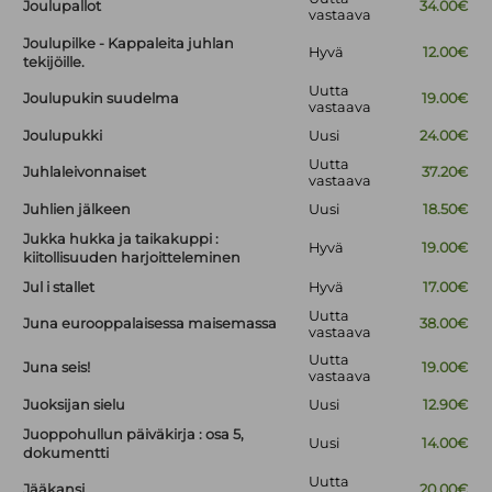
Joulupallot
34.00€
vastaava
Joulupilke - Kappaleita juhlan
Hyvä
12.00€
tekijöille.
Uutta
Joulupukin suudelma
19.00€
vastaava
Joulupukki
Uusi
24.00€
Uutta
Juhlaleivonnaiset
37.20€
vastaava
Juhlien jälkeen
Uusi
18.50€
Jukka hukka ja taikakuppi :
Hyvä
19.00€
kiitollisuuden harjoitteleminen
Jul i stallet
Hyvä
17.00€
Uutta
Juna eurooppalaisessa maisemassa
38.00€
vastaava
Uutta
Juna seis!
19.00€
vastaava
Juoksijan sielu
Uusi
12.90€
Juoppohullun päiväkirja : osa 5,
Uusi
14.00€
dokumentti
Uutta
Jääkansi
20.00€