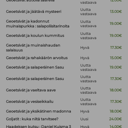
Geoetsivät autiolla saarella
12.00€
vastaava
Uutta
Geoetsivät ja jäätävä mysteeri
13.00€
vastaava
Geoetsivät ja kadonnut
Uutta
19.00€
vastaava
muinaispurkka : salapoliisitarinoita
Uutta
Geoetsivät ja koulun kummitus
19.00€
vastaava
Geoetsivät ja muinaishaudan
Hyvä
17.30€
salaisuus
Geoetsivät ja rahakäärön arvoitus
Hyvä
15.00€
Uutta
Geoetsivät ja salaperäinen Sasu
19.00€
vastaava
Uutta
Geoetsivät ja salaperäinen Sasu
17.30€
vastaava
Uutta
Geoetsivät ja vaeltava aave
18.00€
vastaava
Uutta
Geoetsivät ja vesiseikkailu
17.30€
vastaava
Geoetsivät ja yksikätinen madonna
Hyvä
18.00€
Goljatit : kuka niitä tarvitsee?
Uusi
24.00€
Haadeksen kutsu : Daniel Kuisma 3
Hyvä
14.00€