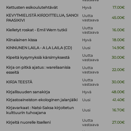
Kettusten esikoulutehtävät
Hyvä
17.00€
KEVYTMIELISTÄ KIRJOITTELUA, SANOI
Uutta
45.00€
vastaava
PAASIKIVI
Uutta
Kielletyt roskat - Emil Wern tutkii
16.00€
vastaava
Kiinalainen kissa
Hyvä
18.00€
KINNUNEN LAILA - A LA LAILA (CD)
Uusi
14.90€
Uutta
Kipeitä kysymyksiä kärsimyksestä
30.00€
vastaava
Kirja on pitkä ajatus : wareliaanisia
Uutta
22.00€
vastaava
esseitä
Uutta
KIRJA TEESTÄ
30.00€
vastaava
Kirjallisuuden sanakirja
Hyvä
48.00€
Kirjastoaineiston ekologinen jalanjälki
Uusi
41.40€
Kirjavarkaat : Natsi-Saksa kirjoitetun
Uusi
16.70€
kulttuurin tuhoajana
Uutta
Kirjeitä nuorelle itselleni
27.00€
vastaava