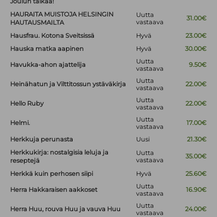
Joulun taikaa!
HAURAITA MUISTOJA HELSINGIN
Uutta
31.00€
vastaava
HAUTAUSMAILTA
Hausfrau. Kotona Sveitsissä
Hyvä
23.00€
Hauska matka aapinen
Hyvä
30.00€
Uutta
Havukka-ahon ajattelija
9.50€
vastaava
Uutta
Heinähatun ja Vilttitossun ystäväkirja
22.00€
vastaava
Uutta
Hello Ruby
22.00€
vastaava
Uutta
Helmi.
17.00€
vastaava
Herkkuja perunasta
Uusi
21.30€
Herkkukirja: nostalgisia leluja ja
Uutta
35.00€
vastaava
reseptejä
Herkkä kuin perhosen siipi
Hyvä
25.60€
Uutta
Herra Hakkaraisen aakkoset
16.90€
vastaava
Uutta
Herra Huu, rouva Huu ja vauva Huu
24.00€
vastaava