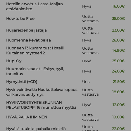
Hotellin arvoitus. Lasse-Maijan
Hyvä
16.00€
etsivätoimisto
Uutta
How to be Free
35.00€
vastaava
Uutta
Huijareidenpaljastaja
23.00€
vastaava
Huomenna kevät palaa
Hyvä
26.00€
Huoneen 13 kummitus : Hotelli
Uutta
14.90€
vastaava
Kultainen mysteeri 2.
Hupi Oy
Hyvä
25.00€
Huumorin skaalat - Esitys, tyyli,
Hyvä
24.00€
tarkoitus
Hymytintti (+CD)
Uusi
21.50€
Hyvinvointivaltio Houkutteleva lupaus
Uutta
18.60€
vastaava
vai karvas pettymys
HYVINVOINTIYHTEISKUNNAN
Hyvä
12.00€
PELASTUSOPPI 16 murrettua myyttiä
Uutta
HYVÄ, PAHA IHMINEN
19.00€
vastaava
Uutta
Hyvällä tuulella, pahalla mielellä
22.00€