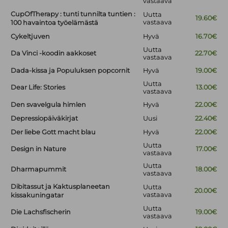
vastaava
CupOfTherapy : tunti tunnilta tuntien :
Uutta
19.60€
vastaava
100 havaintoa työelämästä
Cykeltjuven
Hyvä
16.70€
Uutta
Da Vinci -koodin aakkoset
22.70€
vastaava
Dada-kissa ja Populuksen popcornit
Hyvä
19.00€
Uutta
Dear Life: Stories
13.00€
vastaava
Den svavelgula himlen
Hyvä
22.00€
Depressiopäiväkirjat
Uusi
22.40€
Der liebe Gott macht blau
Hyvä
22.00€
Uutta
Design in Nature
17.00€
vastaava
Uutta
Dharmapummit
18.00€
vastaava
Dibitassut ja Kaktusplaneetan
Uutta
20.00€
vastaava
kissakuningatar
Uutta
Die Lachsfischerin
19.00€
vastaava