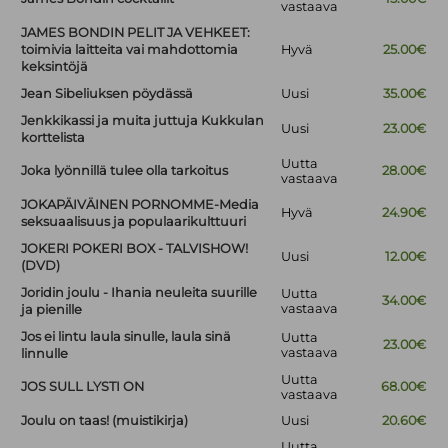
vastaava
JAMES BONDIN PELIT JA VEHKEET:
toimivia laitteita vai mahdottomia
Hyvä
25.00€
keksintöjä
Jean Sibeliuksen pöydässä
Uusi
35.00€
Jenkkikassi ja muita juttuja Kukkulan
Uusi
23.00€
korttelista
Uutta
Joka lyönnillä tulee olla tarkoitus
28.00€
vastaava
JOKAPÄIVÄINEN PORNOMME-Media
Hyvä
24.90€
seksuaalisuus ja populaarikulttuuri
JOKERI POKERI BOX - TALVISHOW!
Uusi
12.00€
(DVD)
Joridin joulu - Ihania neuleita suurille
Uutta
34.00€
vastaava
ja pienille
Jos ei lintu laula sinulle, laula sinä
Uutta
23.00€
vastaava
linnulle
Uutta
JOS SULL LYSTI ON
68.00€
vastaava
Joulu on taas! (muistikirja)
Uusi
20.60€
Uutta