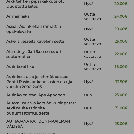
Arkkitehtien piparkakkutalot :
Hyvä
20.00€
Uudistettu laitos
Uutta
Armain aika
24.00€
vastaava
Asiaa : Äidinkieltä ammattiin
Hyvä
20.00€
opiskelevalle
Uutta
Askelia : esseitä kävelemisestä
25.00€
vastaava
Atlantin yli: Jari Saarion suuri
Uutta
22.00€
vastaava
soutumatka
Uutta
Aurinko ei liiku
18.00€
vastaava
Aurinko laulaa ja lehmät paistaa -
Pentti Rasinkankaan lastenlauluja
Hyvä
13.50€
vuosilta 2000-2005
Aurinko paistaa, Apo Apponen!
Uusi
25.00€
Autotallimies ja keittiön kuningatar :
sekä muita tarinoita
Uusi
31.00€
puhumattomuudesta
AUTTAJANA KAHDEN MAAILMAN
Hyvä
25.00€
VÄLISSÄ