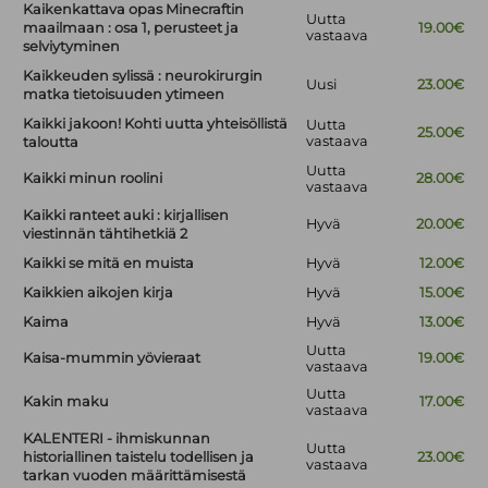
Kaikenkattava opas Minecraftin
Uutta
maailmaan : osa 1, perusteet ja
19.00€
vastaava
selviytyminen
Kaikkeuden sylissä : neurokirurgin
Uusi
23.00€
matka tietoisuuden ytimeen
Kaikki jakoon! Kohti uutta yhteisöllistä
Uutta
25.00€
vastaava
taloutta
Uutta
Kaikki minun roolini
28.00€
vastaava
Kaikki ranteet auki : kirjallisen
Hyvä
20.00€
viestinnän tähtihetkiä 2
Kaikki se mitä en muista
Hyvä
12.00€
Kaikkien aikojen kirja
Hyvä
15.00€
Kaima
Hyvä
13.00€
Uutta
Kaisa-mummin yövieraat
19.00€
vastaava
Uutta
Kakin maku
17.00€
vastaava
KALENTERI - ihmiskunnan
Uutta
historiallinen taistelu todellisen ja
23.00€
vastaava
tarkan vuoden määrittämisestä