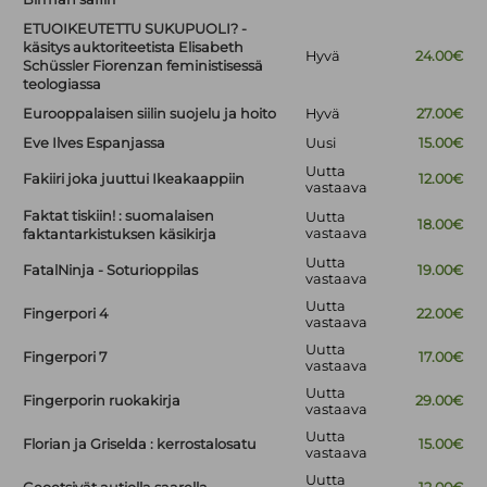
ETUOIKEUTETTU SUKUPUOLI? -
käsitys auktoriteetista Elisabeth
Hyvä
24.00€
Schüssler Fiorenzan feministisessä
teologiassa
Eurooppalaisen siilin suojelu ja hoito
Hyvä
27.00€
Eve Ilves Espanjassa
Uusi
15.00€
Uutta
Fakiiri joka juuttui Ikeakaappiin
12.00€
vastaava
Faktat tiskiin! : suomalaisen
Uutta
18.00€
vastaava
faktantarkistuksen käsikirja
Uutta
FatalNinja - Soturioppilas
19.00€
vastaava
Uutta
Fingerpori 4
22.00€
vastaava
Uutta
Fingerpori 7
17.00€
vastaava
Uutta
Fingerporin ruokakirja
29.00€
vastaava
Uutta
Florian ja Griselda : kerrostalosatu
15.00€
vastaava
Uutta