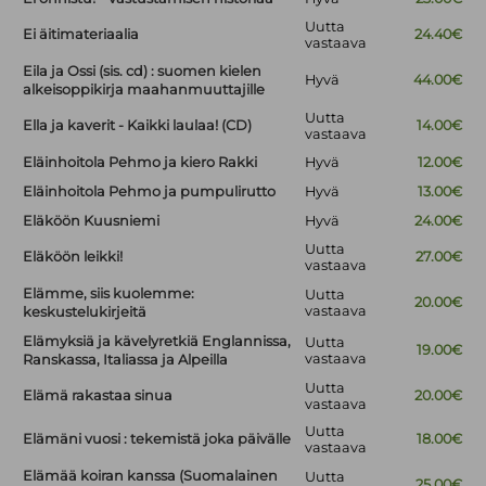
Uutta
Ei äitimateriaalia
24.40€
vastaava
Eila ja Ossi (sis. cd) : suomen kielen
Hyvä
44.00€
alkeisoppikirja maahanmuuttajille
Uutta
Ella ja kaverit - Kaikki laulaa! (CD)
14.00€
vastaava
Eläinhoitola Pehmo ja kiero Rakki
Hyvä
12.00€
Eläinhoitola Pehmo ja pumpulirutto
Hyvä
13.00€
Eläköön Kuusniemi
Hyvä
24.00€
Uutta
Eläköön leikki!
27.00€
vastaava
Elämme, siis kuolemme:
Uutta
20.00€
vastaava
keskustelukirjeitä
Elämyksiä ja kävelyretkiä Englannissa,
Uutta
19.00€
vastaava
Ranskassa, Italiassa ja Alpeilla
Uutta
Elämä rakastaa sinua
20.00€
vastaava
Uutta
Elämäni vuosi : tekemistä joka päivälle
18.00€
vastaava
Elämää koiran kanssa (Suomalainen
Uutta
25.00€