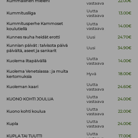
Kummallinen mieleni
22.00€
vastaava
Uutta
Kummitusliiga
13.00€
vastaava
Kummitusperhe Kammoset
Uutta
14.00€
vastaava
koulutiellä
Kunnes rauha heidät erotti
Uusi
24.70€
Kunnian päivät : talvisota päivä
Uusi
34.90€
päivältä, aseet ja sankarit
Uutta
Kuolema iltapäivällä
14.00€
vastaava
Kuolema Venetsiassa : ja muita
Hyvä
18.00€
kertomuksia
Uutta
Kuoleman kaari
24.60€
vastaava
Uutta
KUONO KOHTI JOULUA
24.00€
vastaava
Uutta
Kuono kohti koulua
22.00€
vastaava
Uutta
Kupla
24.00€
vastaava
Uutta
KUPLA TAI TUUTTI
17.00€