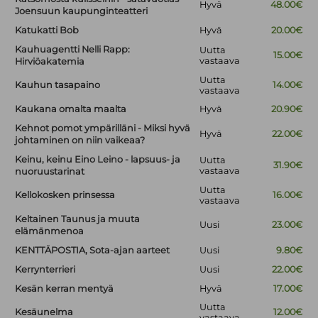
Hyvä
48.00€
Joensuun kaupunginteatteri
Katukatti Bob
Hyvä
20.00€
Kauhuagentti Nelli Rapp:
Uutta
15.00€
vastaava
Hirviöakatemia
Uutta
Kauhun tasapaino
14.00€
vastaava
Kaukana omalta maalta
Hyvä
20.90€
Kehnot pomot ympärilläni - Miksi hyvä
Hyvä
22.00€
johtaminen on niin vaikeaa?
Keinu, keinu Eino Leino - lapsuus- ja
Uutta
31.90€
vastaava
nuoruustarinat
Uutta
Kellokosken prinsessa
16.00€
vastaava
Keltainen Taunus ja muuta
Uusi
23.00€
elämänmenoa
KENTTÄPOSTIA, Sota-ajan aarteet
Uusi
9.80€
Kerrynterrieri
Uusi
22.00€
Kesän kerran mentyä
Hyvä
17.00€
Uutta
Kesäunelma
12.00€
vastaava