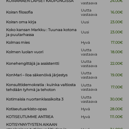
KOIRAMÄEN LAPSET KAUPUNGISSA
24.00€
vastaava
Uutta
Koiran filosofia
16.00€
vastaava
Koiran oma kirja
Uusi
23.00€
Koko kansan Markku : Tuunaa kotona
Uusi
23.00€
ja puutarhassa
Kolmas mies
Hyvä
17.00€
Uutta
Kolmen luolan vuori
18.00€
vastaava
Uutta
Konehengittäjä ja assistentti
22.00€
vastaava
Uutta
KonMari – Iloa säkenöivä järjestys
19.00€
vastaava
Konsulttidemokratia : kuinka valtiosta
Uutta
17.00€
vastaava
tehdään tyhmä ja tehoton
Uutta
Kotimaisia nuortenklassikoita 3
30.00€
vastaava
Kotiseutuarkisto-opas
Hyvä
28.00€
KOTISEUTUMME ANTREA
Hyvä
111.00€
KOTISYNNYTYSTEN AIKAAN