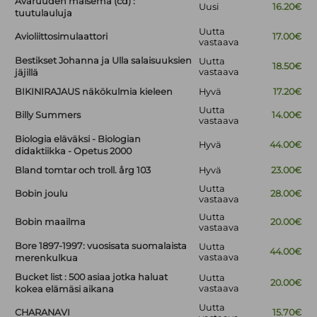
Avaruuden maisema (cd) :
Uusi
16.20€
tuutulauluja
Uutta
Avioliittosimulaattori
17.00€
vastaava
Bestikset Johanna ja Ulla salaisuuksien
Uutta
18.50€
vastaava
jäjillä
BIKINIRAJAUS näkökulmia kieleen
Hyvä
17.20€
Uutta
Billy Summers
14.00€
vastaava
Biologia eläväksi - Biologian
Hyvä
44.00€
didaktiikka - Opetus 2000
Bland tomtar och troll. årg 103
Hyvä
23.00€
Uutta
Bobin joulu
28.00€
vastaava
Uutta
Bobin maailma
20.00€
vastaava
Bore 1897-1997: vuosisata suomalaista
Uutta
44.00€
vastaava
merenkulkua
Bucket list : 500 asiaa jotka haluat
Uutta
20.00€
vastaava
kokea elämäsi aikana
Uutta
CHARANAVI
15.70€