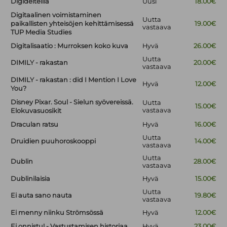
Digideiteillä
Uusi
18.00€
Digitaalinen voimistaminen
Uutta
paikallisten yhteisöjen kehittämisessä
19.00€
vastaava
TUP Media Studies
Digitalisaatio : Murroksen koko kuva
Hyvä
26.00€
Uutta
DIMILY - rakastan
20.00€
vastaava
DIMILY - rakastan : did I Mention I Love
Hyvä
12.00€
You?
Disney Pixar. Soul - Sielun syövereissä.
Uutta
15.00€
vastaava
Elokuvasuosikit
Draculan ratsu
Hyvä
16.00€
Uutta
Druidien puuhoroskooppi
14.00€
vastaava
Uutta
Dublin
28.00€
vastaava
Dublinilaisia
Hyvä
15.00€
Uutta
Ei auta sano nauta
19.80€
vastaava
Ei menny niinku Strömsössä
Hyvä
12.00€
Ei onnistu! - Vastustamisen historiaa
Hyvä
23.00€