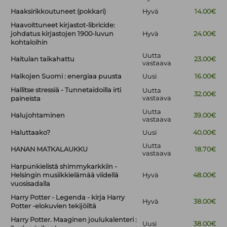
Haaksirikkoutuneet (pokkari)
Hyvä
14.00€
Haavoittuneet kirjastot-libricide:
johdatus kirjastojen 1900-luvun
Hyvä
24.00€
kohtaloihin
Uutta
Haitulan taikahattu
23.00€
vastaava
Halkojen Suomi : energiaa puusta
Uusi
16.00€
Hallitse stressiä - Tunnetaidoilla irti
Uutta
32.00€
vastaava
paineista
Uutta
Halujohtaminen
39.00€
vastaava
Haluttaako?
Uusi
40.00€
Uutta
HANAN MATKALAUKKU
18.70€
vastaava
Harpunkielistä shimmykarkkiin -
Helsingin musiikkielämää viidellä
Hyvä
48.00€
vuosisadalla
Harry Potter - Legenda - kirja Harry
Hyvä
38.00€
Potter -elokuvien tekijöiltä
Harry Potter. Maaginen joulukalenteri :
Uusi
38.00€