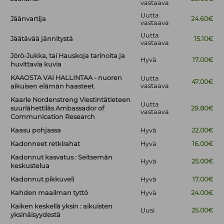
vastaava
Uutta
Jäänvartija
24.60€
vastaava
Uutta
Jäätävää jännitystä
15.10€
vastaava
Jörö-Jukka, tai Hauskoja tarinoita ja
Hyvä
17.00€
huvittavia kuvia
KAAOSTA VAI HALLINTAA - nuoren
Uutta
47.00€
vastaava
aikuisen elämän haasteet
Kaarle Nordenstreng Viestintätieteen
Uutta
suurlähettiläs Ambassador of
29.80€
vastaava
Communication Research
Kaasu pohjassa
Hyvä
22.00€
Kadonneet retkirahat
Hyvä
16.00€
Kadonnut kasvatus : Seitsemän
Hyvä
25.00€
keskustelua
Kadonnut pikkuveli
Hyvä
17.00€
Kahden maailman tyttö
Hyvä
24.00€
Kaiken keskellä yksin : aikuisten
Uusi
25.00€
yksinäisyydestä