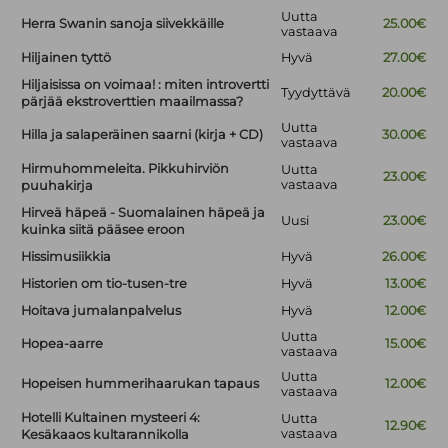
Uutta
Herra Swanin sanoja siivekkäille
25.00€
vastaava
Hiljainen tyttö
Hyvä
27.00€
Hiljaisissa on voimaa! : miten introvertti
Tyydyttävä
20.00€
pärjää ekstroverttien maailmassa?
Uutta
Hilla ja salaperäinen saarni (kirja + CD)
30.00€
vastaava
Hirmuhommeleita. Pikkuhirviön
Uutta
23.00€
vastaava
puuhakirja
Hirveä häpeä - Suomalainen häpeä ja
Uusi
23.00€
kuinka siitä pääsee eroon
Hissimusiikkia
Hyvä
26.00€
Historien om tio-tusen-tre
Hyvä
13.00€
Hoitava jumalanpalvelus
Hyvä
12.00€
Uutta
Hopea-aarre
15.00€
vastaava
Uutta
Hopeisen hummerihaarukan tapaus
12.00€
vastaava
Hotelli Kultainen mysteeri 4:
Uutta
12.90€
vastaava
Kesäkaaos kultarannikolla