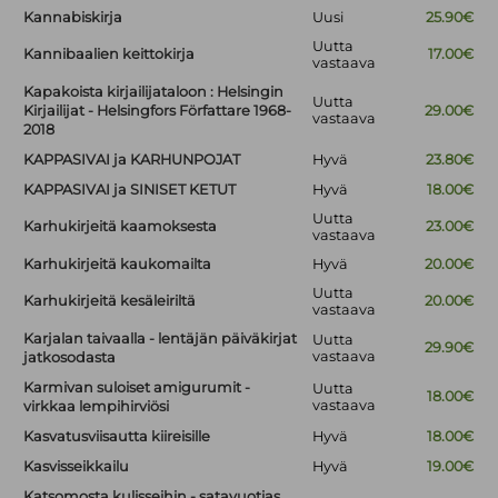
Kannabiskirja
Uusi
25.90€
Uutta
Kannibaalien keittokirja
17.00€
vastaava
Kapakoista kirjailijataloon : Helsingin
Uutta
Kirjailijat - Helsingfors Författare 1968-
29.00€
vastaava
2018
KAPPASIVAI ja KARHUNPOJAT
Hyvä
23.80€
KAPPASIVAI ja SINISET KETUT
Hyvä
18.00€
Uutta
Karhukirjeitä kaamoksesta
23.00€
vastaava
Karhukirjeitä kaukomailta
Hyvä
20.00€
Uutta
Karhukirjeitä kesäleiriltä
20.00€
vastaava
Karjalan taivaalla - lentäjän päiväkirjat
Uutta
29.90€
vastaava
jatkosodasta
Karmivan suloiset amigurumit -
Uutta
18.00€
vastaava
virkkaa lempihirviösi
Kasvatusviisautta kiireisille
Hyvä
18.00€
Kasvisseikkailu
Hyvä
19.00€
Katsomosta kulisseihin - satavuotias