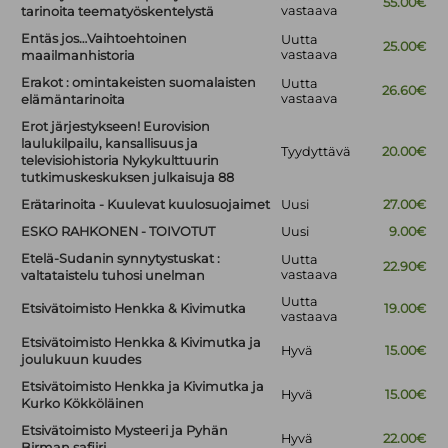
55.00€
vastaava
tarinoita teematyöskentelystä
Entäs jos…Vaihtoehtoinen
Uutta
25.00€
vastaava
maailmanhistoria
Erakot : omintakeisten suomalaisten
Uutta
26.60€
vastaava
elämäntarinoita
Erot järjestykseen! Eurovision
laulukilpailu, kansallisuus ja
Tyydyttävä
20.00€
televisiohistoria Nykykulttuurin
tutkimuskeskuksen julkaisuja 88
Erätarinoita - Kuulevat kuulosuojaimet
Uusi
27.00€
ESKO RAHKONEN - TOIVOTUT
Uusi
9.00€
Etelä-Sudanin synnytystuskat :
Uutta
22.90€
vastaava
valtataistelu tuhosi unelman
Uutta
Etsivätoimisto Henkka & Kivimutka
19.00€
vastaava
Etsivätoimisto Henkka & Kivimutka ja
Hyvä
15.00€
joulukuun kuudes
Etsivätoimisto Henkka ja Kivimutka ja
Hyvä
15.00€
Kurko Kökköläinen
Etsivätoimisto Mysteeri ja Pyhän
Hyvä
22.00€
Birman safiiri