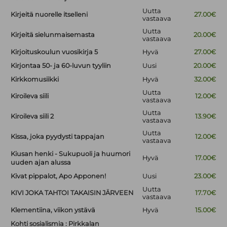
Uutta
Kirjeitä nuorelle itselleni
27.00€
vastaava
Uutta
Kirjeitä sielunmaisemasta
20.00€
vastaava
Kirjoituskoulun vuosikirja 5
Hyvä
27.00€
Kirjontaa 50- ja 60-luvun tyyliin
Uusi
20.00€
Kirkkomusiikki
Hyvä
32.00€
Uutta
Kiroileva siili
12.00€
vastaava
Uutta
Kiroileva siili 2
13.90€
vastaava
Uutta
Kissa, joka pyydysti tappajan
12.00€
vastaava
Kiusan henki - Sukupuoli ja huumori
Hyvä
17.00€
uuden ajan alussa
Kivat pippalot, Apo Apponen!
Uusi
23.00€
Uutta
KIVI JOKA TAHTOI TAKAISIN JÄRVEEN
17.70€
vastaava
Klementiina, viikon ystävä
Hyvä
15.00€
Kohti sosialismia : Pirkkalan