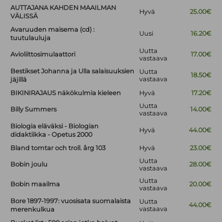
AUTTAJANA KAHDEN MAAILMAN
Hyvä
25.00€
VÄLISSÄ
Avaruuden maisema (cd) :
Uusi
16.20€
tuutulauluja
Uutta
Avioliittosimulaattori
17.00€
vastaava
Bestikset Johanna ja Ulla salaisuuksien
Uutta
18.50€
vastaava
jäjillä
BIKINIRAJAUS näkökulmia kieleen
Hyvä
17.20€
Uutta
Billy Summers
14.00€
vastaava
Biologia eläväksi - Biologian
Hyvä
44.00€
didaktiikka - Opetus 2000
Bland tomtar och troll. årg 103
Hyvä
23.00€
Uutta
Bobin joulu
28.00€
vastaava
Uutta
Bobin maailma
20.00€
vastaava
Bore 1897-1997: vuosisata suomalaista
Uutta
44.00€
vastaava
merenkulkua