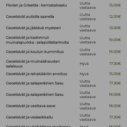
Uutta
Florian ja Griselda : kerrostalosatu
15.00€
vastaava
Uutta
Geoetsivät autiolla saarella
12.00€
vastaava
Uutta
Geoetsivät ja jäätävä mysteeri
13.00€
vastaava
Geoetsivät ja kadonnut
Uutta
19.00€
vastaava
muinaispurkka : salapoliisitarinoita
Uutta
Geoetsivät ja koulun kummitus
19.00€
vastaava
Geoetsivät ja muinaishaudan
Hyvä
17.30€
salaisuus
Geoetsivät ja rahakäärön arvoitus
Hyvä
15.00€
Uutta
Geoetsivät ja salaperäinen Sasu
17.30€
vastaava
Uutta
Geoetsivät ja salaperäinen Sasu
19.00€
vastaava
Uutta
Geoetsivät ja vaeltava aave
18.00€
vastaava
Uutta
Geoetsivät ja vesiseikkailu
17.30€
vastaava
Geoetsivät ja yksikätinen madonna
Hyvä
18.00€