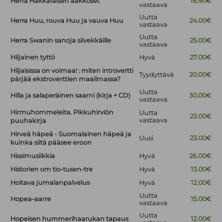
Herra Hakkaraisen aakkoset
16.90€
vastaava
Uutta
Herra Huu, rouva Huu ja vauva Huu
24.00€
vastaava
Uutta
Herra Swanin sanoja siivekkäille
25.00€
vastaava
Hiljainen tyttö
Hyvä
27.00€
Hiljaisissa on voimaa! : miten introvertti
Tyydyttävä
20.00€
pärjää ekstroverttien maailmassa?
Uutta
Hilla ja salaperäinen saarni (kirja + CD)
30.00€
vastaava
Hirmuhommeleita. Pikkuhirviön
Uutta
23.00€
vastaava
puuhakirja
Hirveä häpeä - Suomalainen häpeä ja
Uusi
23.00€
kuinka siitä pääsee eroon
Hissimusiikkia
Hyvä
26.00€
Historien om tio-tusen-tre
Hyvä
13.00€
Hoitava jumalanpalvelus
Hyvä
12.00€
Uutta
Hopea-aarre
15.00€
vastaava
Uutta
Hopeisen hummerihaarukan tapaus
12.00€