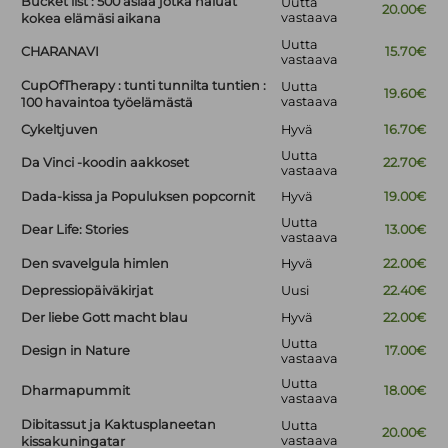
Bucket list : 500 asiaa jotka haluat
Uutta
20.00€
vastaava
kokea elämäsi aikana
Uutta
CHARANAVI
15.70€
vastaava
CupOfTherapy : tunti tunnilta tuntien :
Uutta
19.60€
vastaava
100 havaintoa työelämästä
Cykeltjuven
Hyvä
16.70€
Uutta
Da Vinci -koodin aakkoset
22.70€
vastaava
Dada-kissa ja Populuksen popcornit
Hyvä
19.00€
Uutta
Dear Life: Stories
13.00€
vastaava
Den svavelgula himlen
Hyvä
22.00€
Depressiopäiväkirjat
Uusi
22.40€
Der liebe Gott macht blau
Hyvä
22.00€
Uutta
Design in Nature
17.00€
vastaava
Uutta
Dharmapummit
18.00€
vastaava
Dibitassut ja Kaktusplaneetan
Uutta
20.00€
vastaava
kissakuningatar