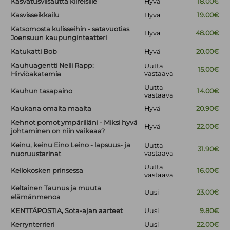
Kasvatusviisautta kiireisille
Hyvä
18.00€
Kasvisseikkailu
Hyvä
19.00€
Katsomosta kulisseihin - satavuotias
Hyvä
48.00€
Joensuun kaupunginteatteri
Katukatti Bob
Hyvä
20.00€
Kauhuagentti Nelli Rapp:
Uutta
15.00€
vastaava
Hirviöakatemia
Uutta
Kauhun tasapaino
14.00€
vastaava
Kaukana omalta maalta
Hyvä
20.90€
Kehnot pomot ympärilläni - Miksi hyvä
Hyvä
22.00€
johtaminen on niin vaikeaa?
Keinu, keinu Eino Leino - lapsuus- ja
Uutta
31.90€
vastaava
nuoruustarinat
Uutta
Kellokosken prinsessa
16.00€
vastaava
Keltainen Taunus ja muuta
Uusi
23.00€
elämänmenoa
KENTTÄPOSTIA, Sota-ajan aarteet
Uusi
9.80€
Kerrynterrieri
Uusi
22.00€