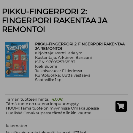
PIKKU-FINGERPORI 2:
FINGERPORI RAKENTAA JA
REMONTOI
PIKKU-FINGERPORI 2: FINGERPORI RAKENTAA
JA REMONTOI
Kirjoittaja: Pertti Jarla ym.
Kustantaja: Arktinen Banaani
ISBN: 9789525768183
Kieli: Suomi
Julkaisuvuosi: Ei tiedossa
Kuntoluokka: Uutta vastaava
Saatavilla: 1kpl
Tämän tuotteen hinta:
14.00€
Tämä tuote on uutena loppuunmyyty.
HUOM! Tämä tuote on myynnissä Omakaupassa
Lue lisää Omakaupasta
tämän linkin
kautta!
lukematon
Myyjän aiemmin tekemät kaupat: 473 kpl