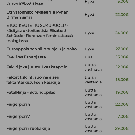
Hyvä
15.00€
Kurko Kökköläinen
Etsivätoimisto Mysteeri ja Pyhän
Hyvä
22.00€
Birman safiiri
ETUOIKEUTETTU SUKUPUOLI? -
käsitys auktoriteetista Elisabeth
Hyvä
24.00€
Schüssler Fiorenzan feministisessä
teologiassa
Eurooppalaisen siilin suojelu ja hoito
Hyvä
27.00€
Eve Ilves Espanjassa
Uusi
15.00€
Uutta
Fakiiri joka juuttui Ikeakaappiin
12.00€
vastaava
Faktat tiskiin! : suomalaisen
Uutta
18.00€
vastaava
faktantarkistuksen käsikirja
Uutta
FatalNinja - Soturioppilas
19.00€
vastaava
Uutta
Fingerpori 4
22.00€
vastaava
Uutta
Fingerpori 7
17.00€
vastaava
Uutta
Fingerporin ruokakirja
29.00€
vastaava