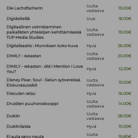
Uutta
Die Lachsfischerin
19.00€
vastaava
Digideiteillä
Uusi
18.00€
Digitaalinen voimistaminen
Uutta
paikallisten yhteisöjen kehittämisessä
19.00€
vastaava
TUP Media Studies
Digitalisaatio : Murroksen koko kuva
Hyvä
26.00€
Uutta
DIMILY - rakastan
20.00€
vastaava
DIMILY - rakastan : did I Mention I Love
Hyvä
12.00€
You?
Disney Pixar. Soul - Sielun syövereissä.
Uutta
15.00€
vastaava
Elokuvasuosikit
Draculan ratsu
Hyvä
16.00€
Uutta
Druidien puuhoroskooppi
14.00€
vastaava
Uutta
Dublin
28.00€
vastaava
Dublinilaisia
Hyvä
15.00€
Uutta
Ei auta sano nauta
19.80€