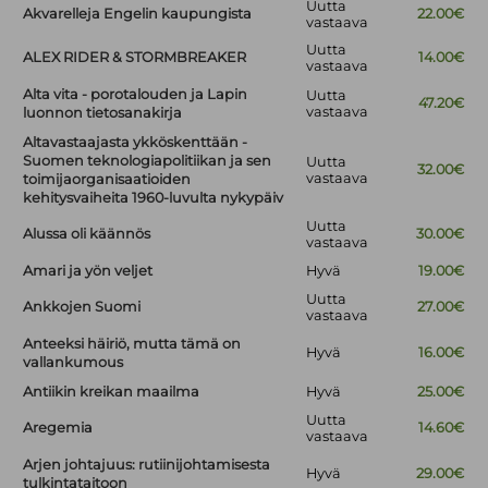
Uutta
Akvarelleja Engelin kaupungista
22.00€
vastaava
Uutta
ALEX RIDER & STORMBREAKER
14.00€
vastaava
Alta vita - porotalouden ja Lapin
Uutta
47.20€
vastaava
luonnon tietosanakirja
Altavastaajasta ykköskenttään -
Suomen teknologiapolitiikan ja sen
Uutta
32.00€
vastaava
toimijaorganisaatioiden
kehitysvaiheita 1960-luvulta nykypäiv
Uutta
Alussa oli käännös
30.00€
vastaava
Amari ja yön veljet
Hyvä
19.00€
Uutta
Ankkojen Suomi
27.00€
vastaava
Anteeksi häiriö, mutta tämä on
Hyvä
16.00€
vallankumous
Antiikin kreikan maailma
Hyvä
25.00€
Uutta
Aregemia
14.60€
vastaava
Arjen johtajuus: rutiinijohtamisesta
Hyvä
29.00€
tulkintataitoon