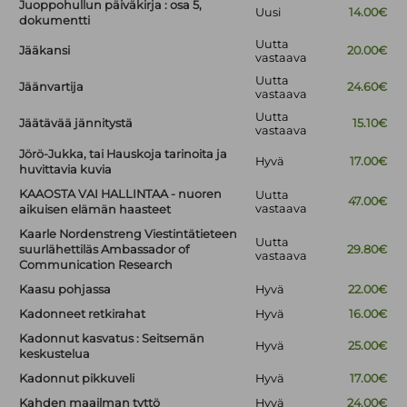
Juoppohullun päiväkirja : osa 5,
Uusi
14.00€
dokumentti
Uutta
Jääkansi
20.00€
vastaava
Uutta
Jäänvartija
24.60€
vastaava
Uutta
Jäätävää jännitystä
15.10€
vastaava
Jörö-Jukka, tai Hauskoja tarinoita ja
Hyvä
17.00€
huvittavia kuvia
KAAOSTA VAI HALLINTAA - nuoren
Uutta
47.00€
vastaava
aikuisen elämän haasteet
Kaarle Nordenstreng Viestintätieteen
Uutta
suurlähettiläs Ambassador of
29.80€
vastaava
Communication Research
Kaasu pohjassa
Hyvä
22.00€
Kadonneet retkirahat
Hyvä
16.00€
Kadonnut kasvatus : Seitsemän
Hyvä
25.00€
keskustelua
Kadonnut pikkuveli
Hyvä
17.00€
Kahden maailman tyttö
Hyvä
24.00€