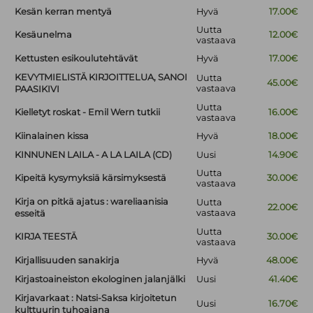
Kesän kerran mentyä
Hyvä
17.00€
Uutta
Kesäunelma
12.00€
vastaava
Kettusten esikoulutehtävät
Hyvä
17.00€
KEVYTMIELISTÄ KIRJOITTELUA, SANOI
Uutta
45.00€
vastaava
PAASIKIVI
Uutta
Kielletyt roskat - Emil Wern tutkii
16.00€
vastaava
Kiinalainen kissa
Hyvä
18.00€
KINNUNEN LAILA - A LA LAILA (CD)
Uusi
14.90€
Uutta
Kipeitä kysymyksiä kärsimyksestä
30.00€
vastaava
Kirja on pitkä ajatus : wareliaanisia
Uutta
22.00€
vastaava
esseitä
Uutta
KIRJA TEESTÄ
30.00€
vastaava
Kirjallisuuden sanakirja
Hyvä
48.00€
Kirjastoaineiston ekologinen jalanjälki
Uusi
41.40€
Kirjavarkaat : Natsi-Saksa kirjoitetun
Uusi
16.70€
kulttuurin tuhoajana