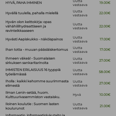
Uutta
HYVÄ, PAHA IHMINEN
19.00€
vastaava
Uutta
Hyvällä tuulella, pahalla mielellä
22.00€
vastaava
Hyvän olon keittokirja: opas
Uutta
vähähiilihydraattiseen ja
22.00€
vastaava
ravinteikkaaseen
Uutta
Hyvästi Aapiskukko - näköispainos
17.00€
vastaava
Uutta
Ihan totta - muuan pääsiäiskertomus
17.00€
vastaava
Ihmeen väkeä! - Suomalaisen
Uutta
27.00€
vastaava
sirkuksen sankaritarinoita
IHMISTEN ERILAISUUS 16 tyyppiä
Uutta
58.00€
vastaava
työelämässä
Iholla : kaikki kehomme suurimmasta
Uutta
27.00€
vastaava
elimestä
Ilman Lenin-setää, huom.
Hyvä
10.00€
Kulttuurivasemmiston vastaisku.
Iloinen koulutie : Suomen lasten
Uutta
21.00€
vastaava
koulurunot
Informaatio, informaatiolukutaito ja