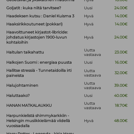
Goljatit : kuka niitä tarvitsee?
Uusi
24.00€
Haadeksen kutsu : Daniel Kuisma 3
Hyvä
14.00€
Haaksirikkoutuneet (pokkari)
Hyvä
14.00€
Haavoittuneet kirjastot-libricide:
johdatus kirjastojen 1900-luvun
Hyvä
24.00€
kohtaloihin
Uutta
Haitulan taikahattu
23.00€
vastaava
Halkojen Suomi : energiaa puusta
Uusi
16.00€
Hallitse stressiä - Tunnetaidoilla irti
Uutta
32.00€
vastaava
paineista
Uutta
Halujohtaminen
39.00€
vastaava
Haluttaako?
Uusi
40.00€
Uutta
HANAN MATKALAUKKU
18.70€
vastaava
Harpunkielistä shimmykarkkiin -
Helsingin musiikkielämää viidellä
Hyvä
48.00€
vuosisadalla
Harry Potter - Legenda - kirja Harry