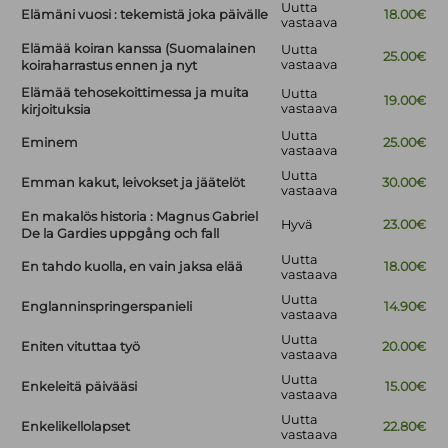
Uutta
Elämäni vuosi : tekemistä joka päivälle
18.00€
vastaava
Elämää koiran kanssa (Suomalainen
Uutta
25.00€
vastaava
koiraharrastus ennen ja nyt
Elämää tehosekoittimessa ja muita
Uutta
19.00€
vastaava
kirjoituksia
Uutta
Eminem
25.00€
vastaava
Uutta
Emman kakut, leivokset ja jäätelöt
30.00€
vastaava
En makalös historia : Magnus Gabriel
Hyvä
23.00€
De la Gardies uppgång och fall
Uutta
En tahdo kuolla, en vain jaksa elää
18.00€
vastaava
Uutta
Englanninspringerspanieli
14.90€
vastaava
Uutta
Eniten vituttaa työ
20.00€
vastaava
Uutta
Enkeleitä päivääsi
15.00€
vastaava
Uutta
Enkelikellolapset
22.80€
vastaava