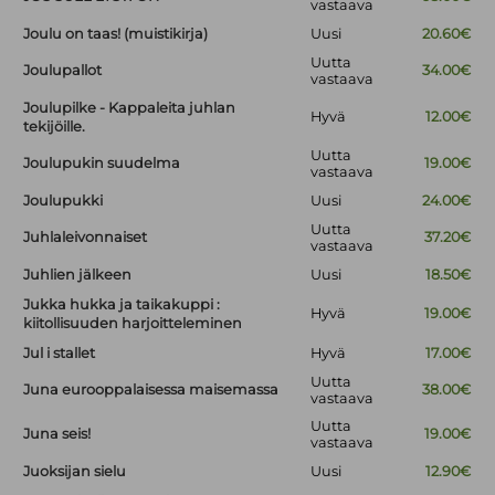
vastaava
Joulu on taas! (muistikirja)
Uusi
20.60€
Uutta
Joulupallot
34.00€
vastaava
Joulupilke - Kappaleita juhlan
Hyvä
12.00€
tekijöille.
Uutta
Joulupukin suudelma
19.00€
vastaava
Joulupukki
Uusi
24.00€
Uutta
Juhlaleivonnaiset
37.20€
vastaava
Juhlien jälkeen
Uusi
18.50€
Jukka hukka ja taikakuppi :
Hyvä
19.00€
kiitollisuuden harjoitteleminen
Jul i stallet
Hyvä
17.00€
Uutta
Juna eurooppalaisessa maisemassa
38.00€
vastaava
Uutta
Juna seis!
19.00€
vastaava
Juoksijan sielu
Uusi
12.90€