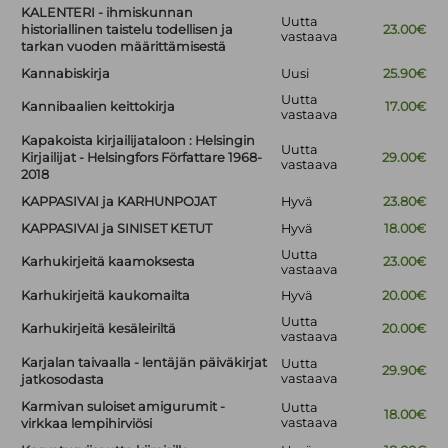
KALENTERI - ihmiskunnan
Uutta
historiallinen taistelu todellisen ja
23.00€
vastaava
tarkan vuoden määrittämisestä
Kannabiskirja
Uusi
25.90€
Uutta
Kannibaalien keittokirja
17.00€
vastaava
Kapakoista kirjailijataloon : Helsingin
Uutta
Kirjailijat - Helsingfors Författare 1968-
29.00€
vastaava
2018
KAPPASIVAI ja KARHUNPOJAT
Hyvä
23.80€
KAPPASIVAI ja SINISET KETUT
Hyvä
18.00€
Uutta
Karhukirjeitä kaamoksesta
23.00€
vastaava
Karhukirjeitä kaukomailta
Hyvä
20.00€
Uutta
Karhukirjeitä kesäleiriltä
20.00€
vastaava
Karjalan taivaalla - lentäjän päiväkirjat
Uutta
29.90€
vastaava
jatkosodasta
Karmivan suloiset amigurumit -
Uutta
18.00€
vastaava
virkkaa lempihirviösi