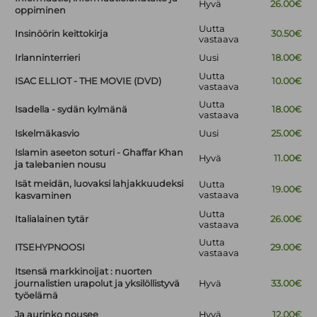
Hyvä
26.00€
oppiminen
Uutta
Insinöörin keittokirja
30.50€
vastaava
Irlanninterrieri
Uusi
18.00€
Uutta
ISAC ELLIOT - THE MOVIE (DVD)
10.00€
vastaava
Uutta
Isadella - sydän kylmänä
18.00€
vastaava
Iskelmäkasvio
Uusi
25.00€
Islamin aseeton soturi - Ghaffar Khan
Hyvä
11.00€
ja talebanien nousu
Isät meidän, luovaksi lahjakkuudeksi
Uutta
19.00€
vastaava
kasvaminen
Uutta
Italialainen tytär
26.00€
vastaava
Uutta
ITSEHYPNOOSI
29.00€
vastaava
Itsensä markkinoijat : nuorten
journalistien urapolut ja yksilöllistyvä
Hyvä
33.00€
työelämä
Ja aurinko nousee
Hyvä
12.00€