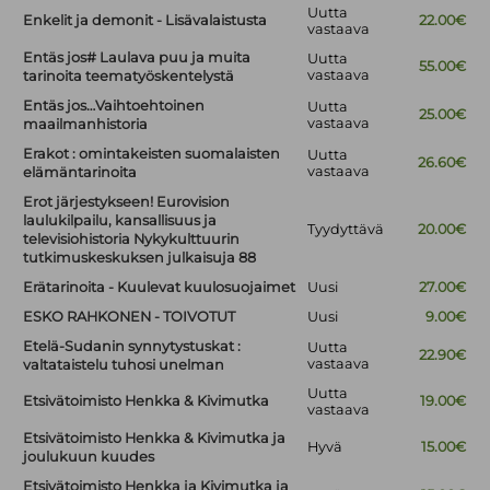
Uutta
Enkelit ja demonit - Lisävalaistusta
22.00€
vastaava
Entäs jos# Laulava puu ja muita
Uutta
55.00€
vastaava
tarinoita teematyöskentelystä
Entäs jos…Vaihtoehtoinen
Uutta
25.00€
vastaava
maailmanhistoria
Erakot : omintakeisten suomalaisten
Uutta
26.60€
vastaava
elämäntarinoita
Erot järjestykseen! Eurovision
laulukilpailu, kansallisuus ja
Tyydyttävä
20.00€
televisiohistoria Nykykulttuurin
tutkimuskeskuksen julkaisuja 88
Erätarinoita - Kuulevat kuulosuojaimet
Uusi
27.00€
ESKO RAHKONEN - TOIVOTUT
Uusi
9.00€
Etelä-Sudanin synnytystuskat :
Uutta
22.90€
vastaava
valtataistelu tuhosi unelman
Uutta
Etsivätoimisto Henkka & Kivimutka
19.00€
vastaava
Etsivätoimisto Henkka & Kivimutka ja
Hyvä
15.00€
joulukuun kuudes
Etsivätoimisto Henkka ja Kivimutka ja