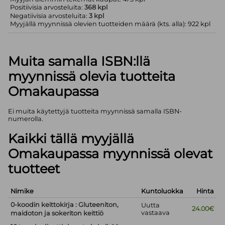
Positiivisia arvosteluita:
368 kpl
Negatiivisia arvosteluita:
3 kpl
Myyjällä myynnissä olevien tuotteiden määrä (kts. alla): 922 kpl
Muita samalla ISBN:llä
myynnissä olevia tuotteita
Omakaupassa
Ei muita käytettyjä tuotteita myynnissä samalla ISBN-
numerolla.
Kaikki tällä myyjällä
Omakaupassa myynnissä olevat
tuotteet
Nimike
Kuntoluokka
Hinta
0-koodin keittokirja : Gluteeniton,
Uutta
24.00€
vastaava
maidoton ja sokeriton keittiö