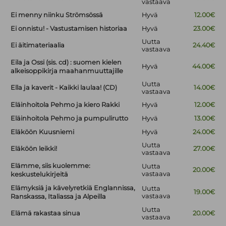
vastaava
Ei menny niinku Strömsössä
Hyvä
12.00€
Ei onnistu! - Vastustamisen historiaa
Hyvä
23.00€
Uutta
Ei äitimateriaalia
24.40€
vastaava
Eila ja Ossi (sis. cd) : suomen kielen
Hyvä
44.00€
alkeisoppikirja maahanmuuttajille
Uutta
Ella ja kaverit - Kaikki laulaa! (CD)
14.00€
vastaava
Eläinhoitola Pehmo ja kiero Rakki
Hyvä
12.00€
Eläinhoitola Pehmo ja pumpulirutto
Hyvä
13.00€
Eläköön Kuusniemi
Hyvä
24.00€
Uutta
Eläköön leikki!
27.00€
vastaava
Elämme, siis kuolemme:
Uutta
20.00€
vastaava
keskustelukirjeitä
Elämyksiä ja kävelyretkiä Englannissa,
Uutta
19.00€
vastaava
Ranskassa, Italiassa ja Alpeilla
Uutta
Elämä rakastaa sinua
20.00€
vastaava