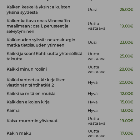
Kaiken keskellä yksin : aikuisten
Uusi
25.00€
yksinäisyydestä
Kaikenkattava opas Minecraftin
Uutta
maailmaan : osa 1, perusteet ja
19.00€
vastaava
selviytyminen
Kaikkeuden sylissä : neurokirurgin
Uusi
23.00€
matka tietoisuuden ytimeen
Kaikki jakoon! Kohti uutta yhteisöllistä
Uutta
25.00€
vastaava
taloutta
Uutta
Kaikki minun roolini
28.00€
vastaava
Kaikki ranteet auki : kirjallisen
Hyvä
20.00€
viestinnän tähtihetkiä 2
Kaikki se mitä en muista
Hyvä
12.00€
Kaikkien aikojen kirja
Hyvä
15.00€
Kaima
Hyvä
13.00€
Uutta
Kaisa-mummin yövieraat
19.00€
vastaava
Uutta
Kakin maku
17.00€
vastaava