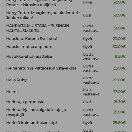
Hyvä
38.00€
Potter -elokuvien tekijöiltä
Harry Potter. Maaginen joulukalenteri :
Uusi
38.00€
Joulun taikaa!
HAURAITA MUISTOJA HELSINGIN
Uutta
31.00€
vastaava
HAUTAUSMAILTA
Hausfrau. Kotona Sveitsissä
Hyvä
23.00€
Hauska matka aapinen
Hyvä
30.00€
Uutta
Havukka-ahon ajattelija
9.50€
vastaava
Uutta
Heinähatun ja Vilttitossun ystäväkirja
22.00€
vastaava
Uutta
Hello Ruby
22.00€
vastaava
Uutta
Helmi.
17.00€
vastaava
Herkkuja perunasta
Uusi
21.30€
Herkkukirja: nostalgisia leluja ja
Uutta
35.00€
vastaava
reseptejä
Herkkä kuin perhosen siipi
Hyvä
25.60€
Uutta