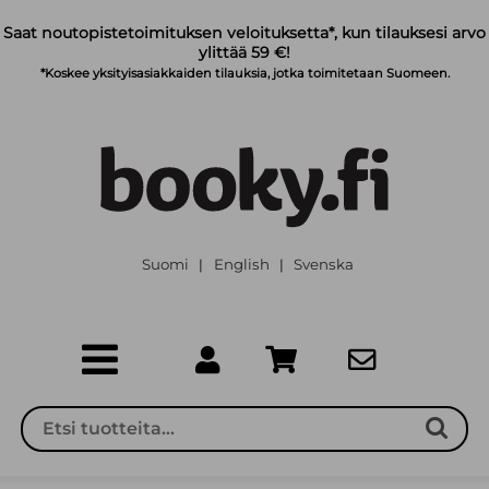
Siirry pääsisältöön
Saat noutopistetoimituksen veloituksetta*, kun tilauksesi arvo
ylittää 59 €!
*Koskee yksityisasiakkaiden tilauksia, jotka toimitetaan Suomeen.
Suomi
English
Svenska
|
|