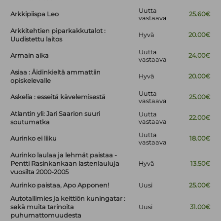
Uutta
Arkkipiispa Leo
25.60€
vastaava
Arkkitehtien piparkakkutalot :
Hyvä
20.00€
Uudistettu laitos
Uutta
Armain aika
24.00€
vastaava
Asiaa : Äidinkieltä ammattiin
Hyvä
20.00€
opiskelevalle
Uutta
Askelia : esseitä kävelemisestä
25.00€
vastaava
Atlantin yli: Jari Saarion suuri
Uutta
22.00€
vastaava
soutumatka
Uutta
Aurinko ei liiku
18.00€
vastaava
Aurinko laulaa ja lehmät paistaa -
Pentti Rasinkankaan lastenlauluja
Hyvä
13.50€
vuosilta 2000-2005
Aurinko paistaa, Apo Apponen!
Uusi
25.00€
Autotallimies ja keittiön kuningatar :
sekä muita tarinoita
Uusi
31.00€
puhumattomuudesta