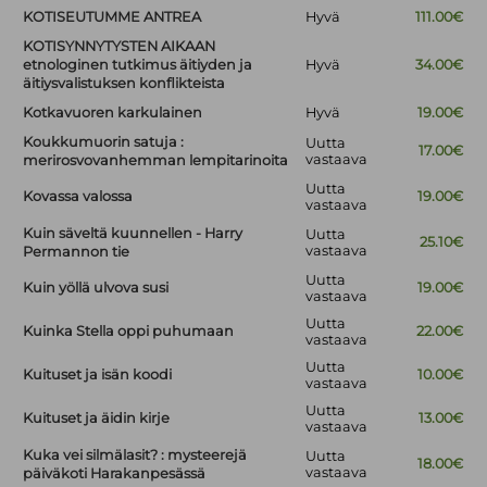
KOTISEUTUMME ANTREA
Hyvä
111.00€
KOTISYNNYTYSTEN AIKAAN
etnologinen tutkimus äitiyden ja
Hyvä
34.00€
äitiysvalistuksen konflikteista
Kotkavuoren karkulainen
Hyvä
19.00€
Koukkumuorin satuja :
Uutta
17.00€
vastaava
merirosvovanhemman lempitarinoita
Uutta
Kovassa valossa
19.00€
vastaava
Kuin säveltä kuunnellen - Harry
Uutta
25.10€
vastaava
Permannon tie
Uutta
Kuin yöllä ulvova susi
19.00€
vastaava
Uutta
Kuinka Stella oppi puhumaan
22.00€
vastaava
Uutta
Kuituset ja isän koodi
10.00€
vastaava
Uutta
Kuituset ja äidin kirje
13.00€
vastaava
Kuka vei silmälasit? : mysteerejä
Uutta
18.00€
vastaava
päiväkoti Harakanpesässä