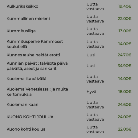
Uutta
Kulkurikaksikko
19.40€
vastaava
Uutta
Kummallinen mieleni
22.00€
vastaava
Uutta
Kummitusliiga
13.00€
vastaava
Kummitusperhe Kammoset
Uutta
14.00€
vastaava
koulutiellä
Kunnes rauha heidät erotti
Uusi
24.70€
Kunnian päivät : talvisota päivä
Uusi
34.90€
päivältä, aseet ja sankarit
Uutta
Kuolema iltapäivällä
14.00€
vastaava
Kuolema Venetsiassa : ja muita
Hyvä
18.00€
kertomuksia
Uutta
Kuoleman kaari
24.60€
vastaava
Uutta
KUONO KOHTI JOULUA
24.00€
vastaava
Uutta
Kuono kohti koulua
22.00€
vastaava