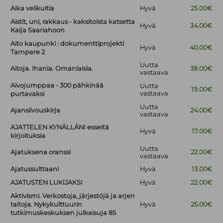
Aika velikultia
Hyvä
25.00€
Aistit, uni, rakkaus - kaksitoista katsetta
Hyvä
34.00€
Kaija Saariahoon
Aito kaupunki : dokumenttiprojekti
Hyvä
40.00€
Tampere 2
Uutta
Aitoja. Ihania. Omanlaisia.
38.00€
vastaava
Aivojumppaa - 300 pähkinää
Uutta
19.00€
vastaava
purtavaksi
Uutta
Ajansiivouskirja
24.00€
vastaava
AJATTELEN KYNÄLLÄNI esseitä
Hyvä
17.00€
kirjoituksia
Uutta
Ajatuksena oranssi
22.00€
vastaava
Ajatussulttaani
Hyvä
13.00€
AJATUSTEN LUKIJAKSI
Hyvä
22.00€
Aktivismi. Verkostoja, järjestöjä ja arjen
taitoja. Nykykulttuurin
Hyvä
25.00€
tutkimuskeskuksen julkaisuja 85