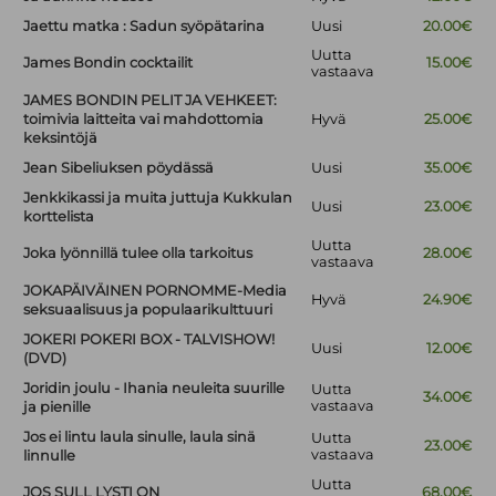
Jaettu matka : Sadun syöpätarina
Uusi
20.00€
Uutta
James Bondin cocktailit
15.00€
vastaava
JAMES BONDIN PELIT JA VEHKEET:
toimivia laitteita vai mahdottomia
Hyvä
25.00€
keksintöjä
Jean Sibeliuksen pöydässä
Uusi
35.00€
Jenkkikassi ja muita juttuja Kukkulan
Uusi
23.00€
korttelista
Uutta
Joka lyönnillä tulee olla tarkoitus
28.00€
vastaava
JOKAPÄIVÄINEN PORNOMME-Media
Hyvä
24.90€
seksuaalisuus ja populaarikulttuuri
JOKERI POKERI BOX - TALVISHOW!
Uusi
12.00€
(DVD)
Joridin joulu - Ihania neuleita suurille
Uutta
34.00€
vastaava
ja pienille
Jos ei lintu laula sinulle, laula sinä
Uutta
23.00€
vastaava
linnulle
Uutta
JOS SULL LYSTI ON
68.00€