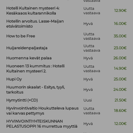
vastaava
Hotelli Kultainen mysteeri 4:
Uutta
12.90€
vastaava
Kesäkaaos kultarannikolla
Hotellin arvoitus. Lasse-Maijan
Hyvä
16.00€
etsivätoimisto
Uutta
How to be Free
35.00€
vastaava
Uutta
Huijareidenpaljastaja
23.00€
vastaava
Huomenna kevät palaa
Hyvä
26.00€
Huoneen 13 kummitus : Hotelli
Uutta
14.90€
vastaava
Kultainen mysteeri 2.
Hupi Oy
Hyvä
25.00€
Huumorin skaalat - Esitys, tyyli,
Hyvä
24.00€
tarkoitus
Hymytintti (+CD)
Uusi
21.50€
Hyvinvointivaltio Houkutteleva lupaus
Uutta
18.60€
vastaava
vai karvas pettymys
HYVINVOINTIYHTEISKUNNAN
Hyvä
12.00€
PELASTUSOPPI 16 murrettua myyttiä