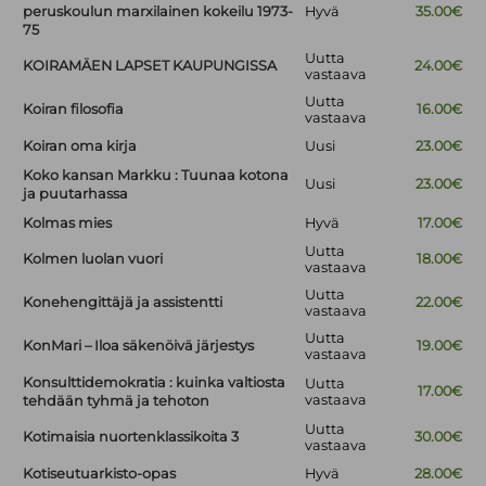
peruskoulun marxilainen kokeilu 1973-
Hyvä
35.00€
75
Uutta
KOIRAMÄEN LAPSET KAUPUNGISSA
24.00€
vastaava
Uutta
Koiran filosofia
16.00€
vastaava
Koiran oma kirja
Uusi
23.00€
Koko kansan Markku : Tuunaa kotona
Uusi
23.00€
ja puutarhassa
Kolmas mies
Hyvä
17.00€
Uutta
Kolmen luolan vuori
18.00€
vastaava
Uutta
Konehengittäjä ja assistentti
22.00€
vastaava
Uutta
KonMari – Iloa säkenöivä järjestys
19.00€
vastaava
Konsulttidemokratia : kuinka valtiosta
Uutta
17.00€
vastaava
tehdään tyhmä ja tehoton
Uutta
Kotimaisia nuortenklassikoita 3
30.00€
vastaava
Kotiseutuarkisto-opas
Hyvä
28.00€