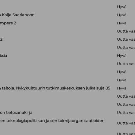
Hyvä
ta Kaija Saariahoon
Hyvä
ampere 2
Hyvä
Uutta va
si
Uutta va
Uutta va
ksia
Hyvä
Uutta va
Hyvä
Hyvä
jen taitoja. Nykykulttuurin tutkimuskeskuksen julkaisuja 85
Hyvä
Uutta va
Uutta va
on tietosanakirja
Uutta va
n teknologiapolitiikan ja sen toimijaorganisaatioiden
Uutta va
Uutta va