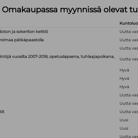
lä Omakaupassa myynnissä olevat tu
Kuntolu
doton ja sokeriton keittiö
Uutta va
linvoimaa pätkäpaastolla
Uutta va
Uutta va
ntöjä vuosilta 2007-2018, opetuslapsena, tuhlaajapoikana,
Uutta va
Hyvä
Hyvä
Hyvä
Uutta va
Uutta va
it
Uutta va
Uusi
Uusi
Uutta va