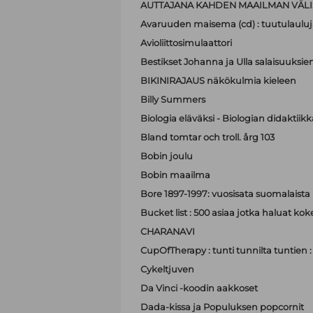
AUTTAJANA KAHDEN MAAILMAN VÄLI
Avaruuden maisema (cd) : tuutulauluj
Avioliittosimulaattori
Bestikset Johanna ja Ulla salaisuuksien 
BIKINIRAJAUS näkökulmia kieleen
Billy Summers
Biologia eläväksi - Biologian didaktiik
Bland tomtar och troll. årg 103
Bobin joulu
Bobin maailma
Bore 1897-1997: vuosisata suomalaist
Bucket list : 500 asiaa jotka haluat ko
CHARANAVI
CupOfTherapy : tunti tunnilta tuntien 
Cykeltjuven
Da Vinci -koodin aakkoset
Dada-kissa ja Populuksen popcornit