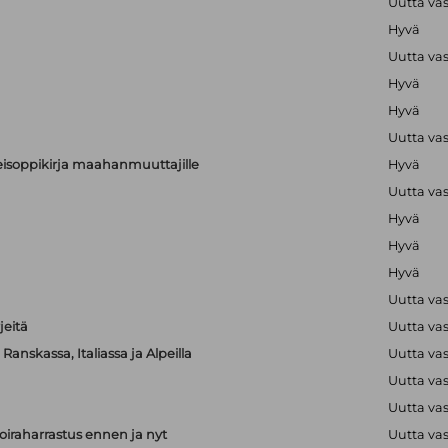
Uutta va
Hyvä
Uutta va
Hyvä
Hyvä
Uutta va
alkeisoppikirja maahanmuuttajille
Hyvä
Uutta va
Hyvä
Hyvä
Hyvä
Uutta va
jeitä
Uutta va
anskassa, Italiassa ja Alpeilla
Uutta va
Uutta va
Uutta va
iraharrastus ennen ja nyt
Uutta va