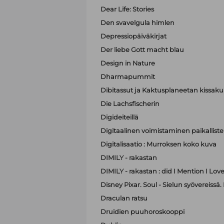
Dear Life: Stories
Den svavelgula himlen
Depressiopäiväkirjat
Der liebe Gott macht blau
Design in Nature
Dharmapummit
Dibitassut ja Kaktusplaneetan kissak
Die Lachsfischerin
Digideiteillä
Digitaalinen voimistaminen paikallist
Digitalisaatio : Murroksen koko kuva
DIMILY - rakastan
DIMILY - rakastan : did I Mention I Lov
Disney Pixar. Soul - Sielun syövereissä.
Draculan ratsu
Druidien puuhoroskooppi