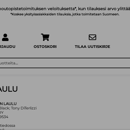
noutopistetoimituksen veloituksetta*, kun tilauksesi arvo ylittää
*Koskee yksityisasiakkaiden tilauksia, jotka toimitetaan Suomeen.
IRJAUDU
OSTOSKORI
TILAA UUTISKIRJE
AULU
N LAULU
 Black; Tony DiTerlizzi
OY
9534
 tiedossa
yvä