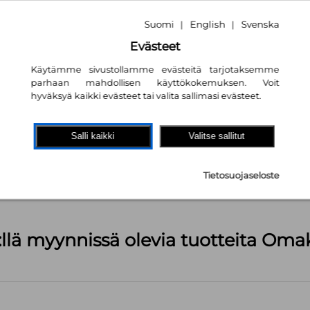
Suomi
English
Svenska
|
|
Evästeet
Käytämme sivustollamme evästeitä tarjotaksemme
parhaan mahdollisen käyttökokemuksen. Voit
hyväksyä kaikki evästeet tai valita sallimasi evästeet.
akaupassa
autta!
Salli kaikki
Valitse sallitut
kpl
Tietosuojaseloste
äärä (kts. alla): 922 kpl
:llä myynnissä olevia tuotteita Om