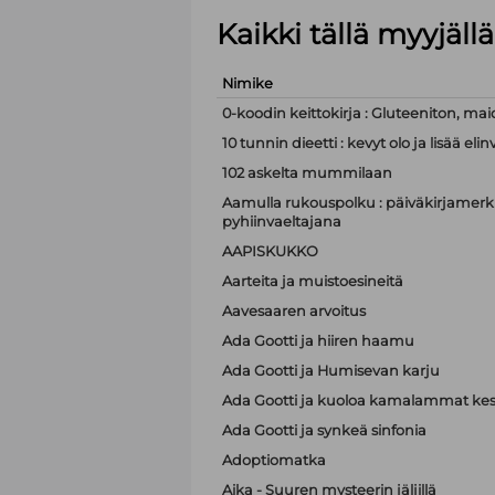
Kaikki tällä myyjäl
Nimike
0-koodin keittokirja : Gluteeniton, mai
10 tunnin dieetti : kevyt olo ja lisää e
102 askelta mummilaan
Aamulla rukouspolku : päiväkirjamerki
pyhiinvaeltajana
AAPISKUKKO
Aarteita ja muistoesineitä
Aavesaaren arvoitus
Ada Gootti ja hiiren haamu
Ada Gootti ja Humisevan karju
Ada Gootti ja kuoloa kamalammat kest
Ada Gootti ja synkeä sinfonia
Adoptiomatka
Aika - Suuren mysteerin jäljillä