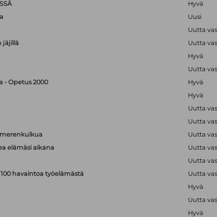
SSÄ
Hyvä
a
Uusi
Uutta va
jäjillä
Uutta va
Hyvä
Uutta va
ka - Opetus 2000
Hyvä
Hyvä
Uutta va
Uutta va
a merenkulkua
Uutta va
kea elämäsi aikana
Uutta va
Uutta va
: 100 havaintoa työelämästä
Uutta va
Hyvä
Uutta va
Hyvä