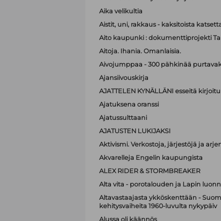
Aika velikultia
Aistit, uni, rakkaus - kaksitoista katset
Aito kaupunki : dokumenttiprojekti T
Aitoja. Ihania. Omanlaisia.
Aivojumppaa - 300 pähkinää purtavak
Ajansiivouskirja
AJATTELEN KYNÄLLÄNI esseitä kirjoitu
Ajatuksena oranssi
Ajatussulttaani
AJATUSTEN LUKIJAKSI
Aktivismi. Verkostoja, järjestöjä ja ar
Akvarelleja Engelin kaupungista
ALEX RIDER & STORMBREAKER
Alta vita - porotalouden ja Lapin luonn
Altavastaajasta ykköskenttään - Suome
kehitysvaiheita 1960-luvulta nykypäiv
Alussa oli käännös