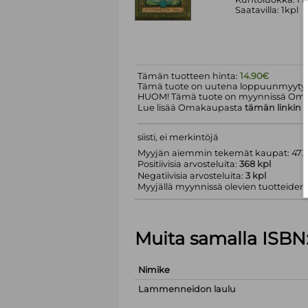
Saatavilla: 1kpl
Tämän tuotteen hinta:
14.90€
Tämä tuote on uutena loppuunmyyty.
HUOM! Tämä tuote on myynnissä Om
Lue lisää Omakaupasta
tämän linkin
k
siisti, ei merkintöjä
Myyjän aiemmin tekemät kaupat: 473 
Positiivisia arvosteluita:
368 kpl
Negatiivisia arvosteluita:
3 kpl
Myyjällä myynnissä olevien tuotteiden m
Muita samalla ISBN
Nimike
Lammenneidon laulu