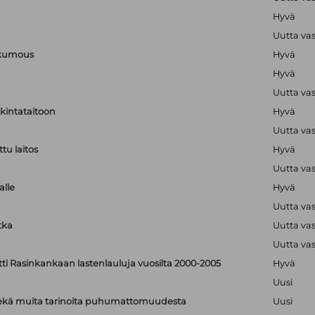
Hyvä
Uutta va
nkumous
Hyvä
Hyvä
Uutta va
lkintataitoon
Hyvä
Uutta va
tu laitos
Hyvä
Uutta va
alle
Hyvä
Uutta va
tka
Uutta va
Uutta va
tti Rasinkankaan lastenlauluja vuosilta 2000-2005
Hyvä
Uusi
: sekä muita tarinoita puhumattomuudesta
Uusi