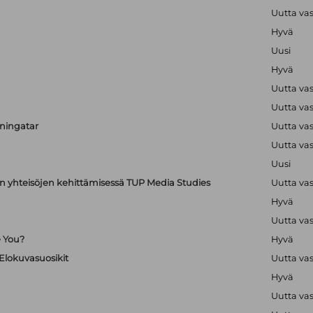
Uutta va
Hyvä
Uusi
Hyvä
Uutta va
Uutta va
uningatar
Uutta va
Uutta va
Uusi
en yhteisöjen kehittämisessä TUP Media Studies
Uutta va
Hyvä
Uutta va
e You?
Hyvä
 Elokuvasuosikit
Uutta va
Hyvä
Uutta va