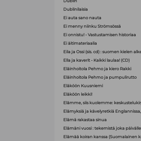
Dublin
Dublinilaisia
Ei auta sano nauta
Ei menny niinku Strömsössä
Ei onnistu! - Vastustamisen historiaa
Ei äitimateriaalia
Eila ja Ossi (sis. cd) : suomen kielen 
Ella ja kaverit - Kaikki laulaa! (CD)
Eläinhoitola Pehmo ja kiero Rakki
Eläinhoitola Pehmo ja pumpulirutto
Eläköön Kuusniemi
Eläköön leikki!
Elämme, siis kuolemme: keskustelukir
Elämyksiä ja kävelyretkiä Englannissa, R
Elämä rakastaa sinua
Elämäni vuosi : tekemistä joka päivälle
Elämää koiran kanssa (Suomalainen ko