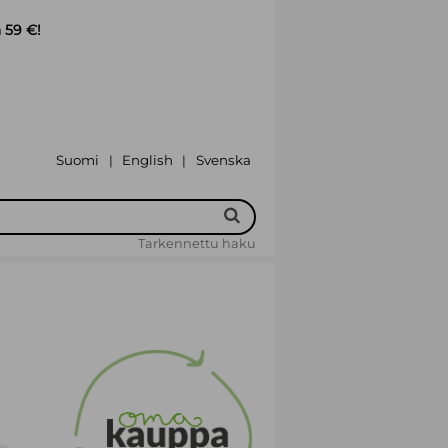
 59 €!
Suomi
English
Svenska
|
|
Tarkennettu haku