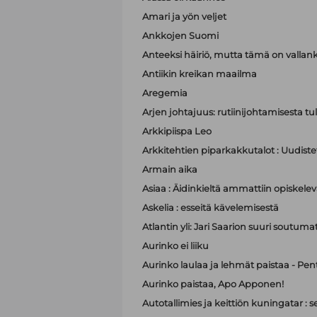
Amari ja yön veljet
Ankkojen Suomi
Anteeksi häiriö, mutta tämä on valla
Antiikin kreikan maailma
Aregemia
Arjen johtajuus: rutiinijohtamisesta tu
Arkkipiispa Leo
Arkkitehtien piparkakkutalot : Uudistet
Armain aika
Asiaa : Äidinkieltä ammattiin opiskelev
Askelia : esseitä kävelemisestä
Atlantin yli: Jari Saarion suuri soutuma
Aurinko ei liiku
Aurinko laulaa ja lehmät paistaa - Pen
Aurinko paistaa, Apo Apponen!
Autotallimies ja keittiön kuningatar 