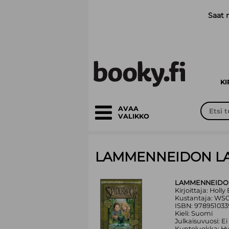
Siirry pääsisältöön
Saat 
K
AVAA
VALIKKO
LAMMENNEIDON L
LAMMENNEIDO
Kirjoittaja: Holly
Kustantaja: WS
ISBN: 978951033
Kieli: Suomi
Julkaisuvuosi: Ei
Kuntoluokka: H