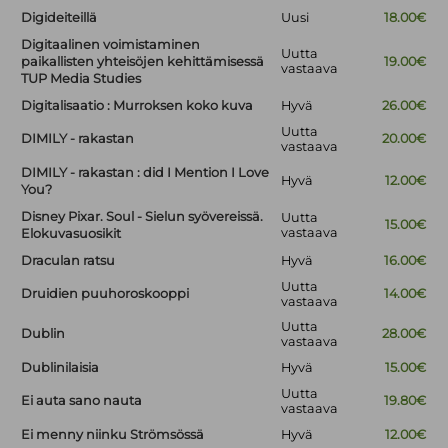
Digideiteillä
Uusi
18.00€
Digitaalinen voimistaminen
Uutta
paikallisten yhteisöjen kehittämisessä
19.00€
vastaava
TUP Media Studies
Digitalisaatio : Murroksen koko kuva
Hyvä
26.00€
Uutta
DIMILY - rakastan
20.00€
vastaava
DIMILY - rakastan : did I Mention I Love
Hyvä
12.00€
You?
Disney Pixar. Soul - Sielun syövereissä.
Uutta
15.00€
vastaava
Elokuvasuosikit
Draculan ratsu
Hyvä
16.00€
Uutta
Druidien puuhoroskooppi
14.00€
vastaava
Uutta
Dublin
28.00€
vastaava
Dublinilaisia
Hyvä
15.00€
Uutta
Ei auta sano nauta
19.80€
vastaava
Ei menny niinku Strömsössä
Hyvä
12.00€