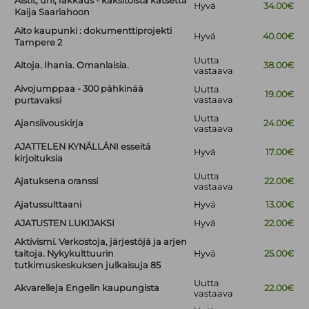
Aistit, uni, rakkaus - kaksitoista katsetta
Hyvä
34.00€
Kaija Saariahoon
Aito kaupunki : dokumenttiprojekti
Hyvä
40.00€
Tampere 2
Uutta
Aitoja. Ihania. Omanlaisia.
38.00€
vastaava
Aivojumppaa - 300 pähkinää
Uutta
19.00€
vastaava
purtavaksi
Uutta
Ajansiivouskirja
24.00€
vastaava
AJATTELEN KYNÄLLÄNI esseitä
Hyvä
17.00€
kirjoituksia
Uutta
Ajatuksena oranssi
22.00€
vastaava
Ajatussulttaani
Hyvä
13.00€
AJATUSTEN LUKIJAKSI
Hyvä
22.00€
Aktivismi. Verkostoja, järjestöjä ja arjen
taitoja. Nykykulttuurin
Hyvä
25.00€
tutkimuskeskuksen julkaisuja 85
Uutta
Akvarelleja Engelin kaupungista
22.00€
vastaava