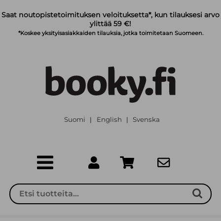
Siirry pääsisältöön
Saat noutopistetoimituksen veloituksetta*, kun tilauksesi arvo
ylittää 59 €!
*Koskee yksityisasiakkaiden tilauksia, jotka toimitetaan Suomeen.
Suomi
English
Svenska
|
|