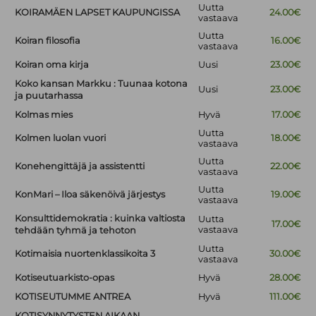
Uutta
KOIRAMÄEN LAPSET KAUPUNGISSA
24.00€
vastaava
Uutta
Koiran filosofia
16.00€
vastaava
Koiran oma kirja
Uusi
23.00€
Koko kansan Markku : Tuunaa kotona
Uusi
23.00€
ja puutarhassa
Kolmas mies
Hyvä
17.00€
Uutta
Kolmen luolan vuori
18.00€
vastaava
Uutta
Konehengittäjä ja assistentti
22.00€
vastaava
Uutta
KonMari – Iloa säkenöivä järjestys
19.00€
vastaava
Konsulttidemokratia : kuinka valtiosta
Uutta
17.00€
vastaava
tehdään tyhmä ja tehoton
Uutta
Kotimaisia nuortenklassikoita 3
30.00€
vastaava
Kotiseutuarkisto-opas
Hyvä
28.00€
KOTISEUTUMME ANTREA
Hyvä
111.00€
KOTISYNNYTYSTEN AIKAAN