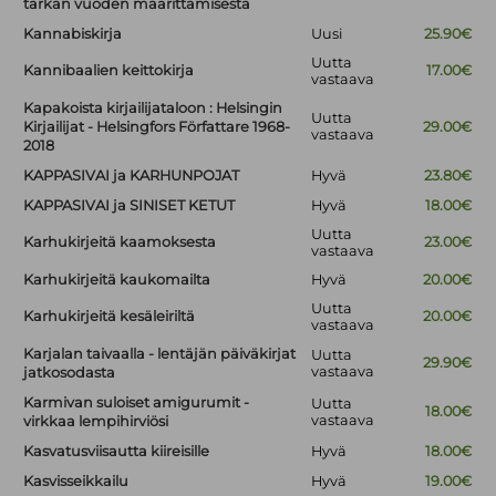
tarkan vuoden määrittämisestä
Kannabiskirja
Uusi
25.90€
Uutta
Kannibaalien keittokirja
17.00€
vastaava
Kapakoista kirjailijataloon : Helsingin
Uutta
Kirjailijat - Helsingfors Författare 1968-
29.00€
vastaava
2018
KAPPASIVAI ja KARHUNPOJAT
Hyvä
23.80€
KAPPASIVAI ja SINISET KETUT
Hyvä
18.00€
Uutta
Karhukirjeitä kaamoksesta
23.00€
vastaava
Karhukirjeitä kaukomailta
Hyvä
20.00€
Uutta
Karhukirjeitä kesäleiriltä
20.00€
vastaava
Karjalan taivaalla - lentäjän päiväkirjat
Uutta
29.90€
vastaava
jatkosodasta
Karmivan suloiset amigurumit -
Uutta
18.00€
vastaava
virkkaa lempihirviösi
Kasvatusviisautta kiireisille
Hyvä
18.00€
Kasvisseikkailu
Hyvä
19.00€