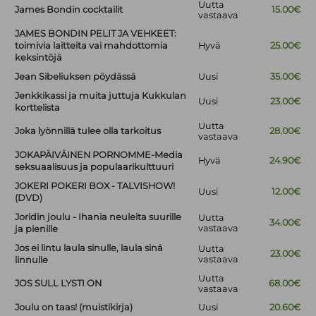
Uutta
James Bondin cocktailit
15.00€
vastaava
JAMES BONDIN PELIT JA VEHKEET:
toimivia laitteita vai mahdottomia
Hyvä
25.00€
keksintöjä
Jean Sibeliuksen pöydässä
Uusi
35.00€
Jenkkikassi ja muita juttuja Kukkulan
Uusi
23.00€
korttelista
Uutta
Joka lyönnillä tulee olla tarkoitus
28.00€
vastaava
JOKAPÄIVÄINEN PORNOMME-Media
Hyvä
24.90€
seksuaalisuus ja populaarikulttuuri
JOKERI POKERI BOX - TALVISHOW!
Uusi
12.00€
(DVD)
Joridin joulu - Ihania neuleita suurille
Uutta
34.00€
vastaava
ja pienille
Jos ei lintu laula sinulle, laula sinä
Uutta
23.00€
vastaava
linnulle
Uutta
JOS SULL LYSTI ON
68.00€
vastaava
Joulu on taas! (muistikirja)
Uusi
20.60€