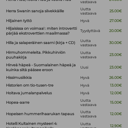
vastaava
Uutta
Herra Swanin sanoja siivekkäille
25.00€
vastaava
Hiljainen tyttö
Hyvä
27.00€
Hiljaisissa on voimaa! : miten introvertti
Tyydyttävä
20.00€
pärjää ekstroverttien maailmassa?
Uutta
Hilla ja salaperäinen saarni (kirja + CD)
30.00€
vastaava
Hirmuhommeleita. Pikkuhirviön
Uutta
23.00€
vastaava
puuhakirja
Hirveä häpeä - Suomalainen häpeä ja
Uusi
23.00€
kuinka siitä pääsee eroon
Hissimusiikkia
Hyvä
26.00€
Historien om tio-tusen-tre
Hyvä
13.00€
Hoitava jumalanpalvelus
Hyvä
12.00€
Uutta
Hopea-aarre
15.00€
vastaava
Uutta
Hopeisen hummerihaarukan tapaus
12.00€
vastaava
Hotelli Kultainen mysteeri 4:
Uutta
12.90€