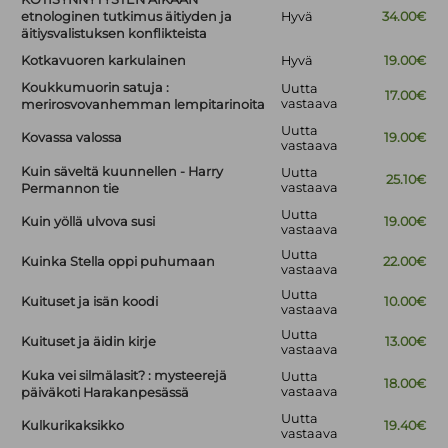
etnologinen tutkimus äitiyden ja
Hyvä
34.00€
äitiysvalistuksen konflikteista
Kotkavuoren karkulainen
Hyvä
19.00€
Koukkumuorin satuja :
Uutta
17.00€
vastaava
merirosvovanhemman lempitarinoita
Uutta
Kovassa valossa
19.00€
vastaava
Kuin säveltä kuunnellen - Harry
Uutta
25.10€
vastaava
Permannon tie
Uutta
Kuin yöllä ulvova susi
19.00€
vastaava
Uutta
Kuinka Stella oppi puhumaan
22.00€
vastaava
Uutta
Kuituset ja isän koodi
10.00€
vastaava
Uutta
Kuituset ja äidin kirje
13.00€
vastaava
Kuka vei silmälasit? : mysteerejä
Uutta
18.00€
vastaava
päiväkoti Harakanpesässä
Uutta
Kulkurikaksikko
19.40€
vastaava