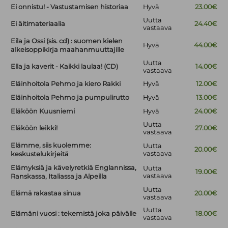
Ei onnistu! - Vastustamisen historiaa
Hyvä
23.00€
Uutta
Ei äitimateriaalia
24.40€
vastaava
Eila ja Ossi (sis. cd) : suomen kielen
Hyvä
44.00€
alkeisoppikirja maahanmuuttajille
Uutta
Ella ja kaverit - Kaikki laulaa! (CD)
14.00€
vastaava
Eläinhoitola Pehmo ja kiero Rakki
Hyvä
12.00€
Eläinhoitola Pehmo ja pumpulirutto
Hyvä
13.00€
Eläköön Kuusniemi
Hyvä
24.00€
Uutta
Eläköön leikki!
27.00€
vastaava
Elämme, siis kuolemme:
Uutta
20.00€
vastaava
keskustelukirjeitä
Elämyksiä ja kävelyretkiä Englannissa,
Uutta
19.00€
vastaava
Ranskassa, Italiassa ja Alpeilla
Uutta
Elämä rakastaa sinua
20.00€
vastaava
Uutta
Elämäni vuosi : tekemistä joka päivälle
18.00€
vastaava