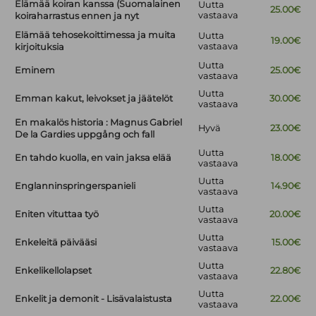
Elämää koiran kanssa (Suomalainen
Uutta
25.00€
vastaava
koiraharrastus ennen ja nyt
Elämää tehosekoittimessa ja muita
Uutta
19.00€
vastaava
kirjoituksia
Uutta
Eminem
25.00€
vastaava
Uutta
Emman kakut, leivokset ja jäätelöt
30.00€
vastaava
En makalös historia : Magnus Gabriel
Hyvä
23.00€
De la Gardies uppgång och fall
Uutta
En tahdo kuolla, en vain jaksa elää
18.00€
vastaava
Uutta
Englanninspringerspanieli
14.90€
vastaava
Uutta
Eniten vituttaa työ
20.00€
vastaava
Uutta
Enkeleitä päivääsi
15.00€
vastaava
Uutta
Enkelikellolapset
22.80€
vastaava
Uutta
Enkelit ja demonit - Lisävalaistusta
22.00€
vastaava