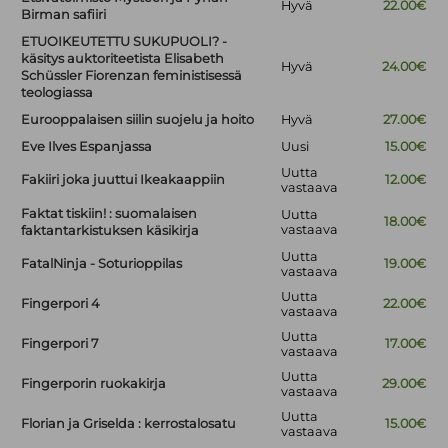
Hyvä
22.00€
Birman safiiri
ETUOIKEUTETTU SUKUPUOLI? -
käsitys auktoriteetista Elisabeth
Hyvä
24.00€
Schüssler Fiorenzan feministisessä
teologiassa
Eurooppalaisen siilin suojelu ja hoito
Hyvä
27.00€
Eve Ilves Espanjassa
Uusi
15.00€
Uutta
Fakiiri joka juuttui Ikeakaappiin
12.00€
vastaava
Faktat tiskiin! : suomalaisen
Uutta
18.00€
vastaava
faktantarkistuksen käsikirja
Uutta
FatalNinja - Soturioppilas
19.00€
vastaava
Uutta
Fingerpori 4
22.00€
vastaava
Uutta
Fingerpori 7
17.00€
vastaava
Uutta
Fingerporin ruokakirja
29.00€
vastaava
Uutta
Florian ja Griselda : kerrostalosatu
15.00€
vastaava