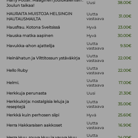
Harry Potter. Maaginen joulukalenteri :
Uusi
38.00€
Joulun taikaa!
HAURAITA MUISTOJA HELSINGIN
Uutta
31.00€
vastaava
HAUTAUSMAILTA
Hausfrau. Kotona Sveitsissä
Hyvä
23.00€
Hauska matka aapinen
Hyvä
30.00€
Uutta
Havukka-ahon ajattelija
9.50€
vastaava
Uutta
Heinähatun ja Vilttitossun ystäväkirja
22.00€
vastaava
Uutta
Hello Ruby
22.00€
vastaava
Uutta
Helmi.
17.00€
vastaava
Herkkuja perunasta
Uusi
21.30€
Herkkukirja: nostalgisia leluja ja
Uutta
35.00€
vastaava
reseptejä
Herkkä kuin perhosen siipi
Hyvä
25.60€
Uutta
Herra Hakkaraisen aakkoset
16.90€
vastaava
Uutta
Herra Huu, rouva Huu ja vauva Huu
24.00€