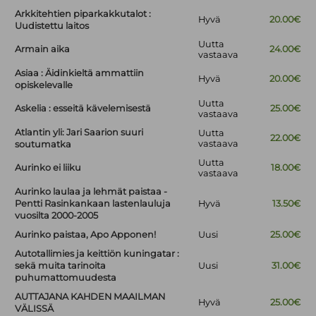
Arkkitehtien piparkakkutalot :
Hyvä
20.00€
Uudistettu laitos
Uutta
Armain aika
24.00€
vastaava
Asiaa : Äidinkieltä ammattiin
Hyvä
20.00€
opiskelevalle
Uutta
Askelia : esseitä kävelemisestä
25.00€
vastaava
Atlantin yli: Jari Saarion suuri
Uutta
22.00€
vastaava
soutumatka
Uutta
Aurinko ei liiku
18.00€
vastaava
Aurinko laulaa ja lehmät paistaa -
Pentti Rasinkankaan lastenlauluja
Hyvä
13.50€
vuosilta 2000-2005
Aurinko paistaa, Apo Apponen!
Uusi
25.00€
Autotallimies ja keittiön kuningatar :
sekä muita tarinoita
Uusi
31.00€
puhumattomuudesta
AUTTAJANA KAHDEN MAAILMAN
Hyvä
25.00€
VÄLISSÄ