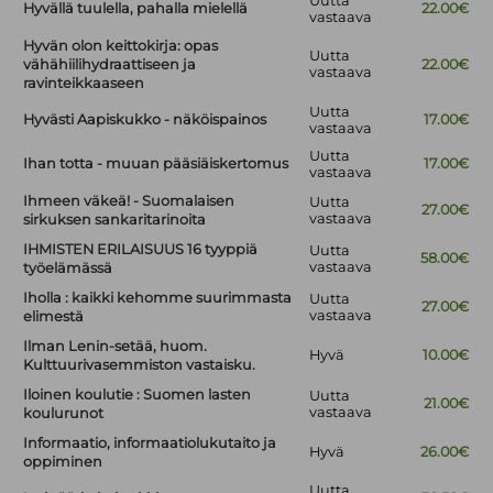
Uutta
Hyvällä tuulella, pahalla mielellä
22.00€
vastaava
Hyvän olon keittokirja: opas
Uutta
vähähiilihydraattiseen ja
22.00€
vastaava
ravinteikkaaseen
Uutta
Hyvästi Aapiskukko - näköispainos
17.00€
vastaava
Uutta
Ihan totta - muuan pääsiäiskertomus
17.00€
vastaava
Ihmeen väkeä! - Suomalaisen
Uutta
27.00€
vastaava
sirkuksen sankaritarinoita
IHMISTEN ERILAISUUS 16 tyyppiä
Uutta
58.00€
vastaava
työelämässä
Iholla : kaikki kehomme suurimmasta
Uutta
27.00€
vastaava
elimestä
Ilman Lenin-setää, huom.
Hyvä
10.00€
Kulttuurivasemmiston vastaisku.
Iloinen koulutie : Suomen lasten
Uutta
21.00€
vastaava
koulurunot
Informaatio, informaatiolukutaito ja
Hyvä
26.00€
oppiminen
Uutta