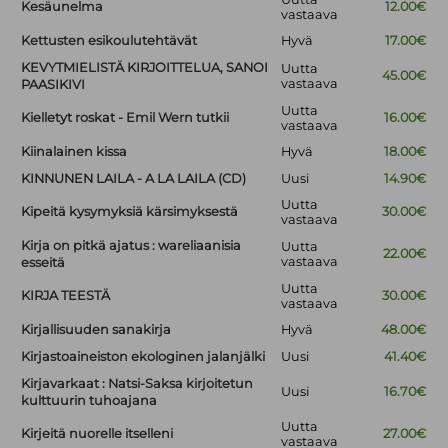
Kesäunelma
12.00€
vastaava
Kettusten esikoulutehtävät
Hyvä
17.00€
KEVYTMIELISTÄ KIRJOITTELUA, SANOI
Uutta
45.00€
vastaava
PAASIKIVI
Uutta
Kielletyt roskat - Emil Wern tutkii
16.00€
vastaava
Kiinalainen kissa
Hyvä
18.00€
KINNUNEN LAILA - A LA LAILA (CD)
Uusi
14.90€
Uutta
Kipeitä kysymyksiä kärsimyksestä
30.00€
vastaava
Kirja on pitkä ajatus : wareliaanisia
Uutta
22.00€
vastaava
esseitä
Uutta
KIRJA TEESTÄ
30.00€
vastaava
Kirjallisuuden sanakirja
Hyvä
48.00€
Kirjastoaineiston ekologinen jalanjälki
Uusi
41.40€
Kirjavarkaat : Natsi-Saksa kirjoitetun
Uusi
16.70€
kulttuurin tuhoajana
Uutta
Kirjeitä nuorelle itselleni
27.00€
vastaava