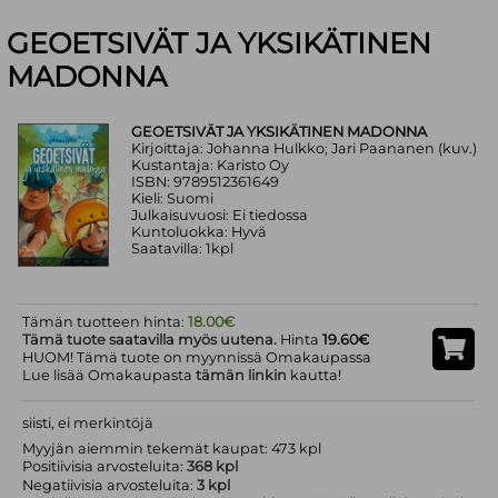
GEOETSIVÄT JA YKSIKÄTINEN
MADONNA
GEOETSIVÄT JA YKSIKÄTINEN MADONNA
Kirjoittaja: Johanna Hulkko; Jari Paananen (kuv.)
Kustantaja: Karisto Oy
ISBN: 9789512361649
Kieli: Suomi
Julkaisuvuosi: Ei tiedossa
Kuntoluokka: Hyvä
Saatavilla: 1kpl
Tämän tuotteen hinta:
18.00€
Tämä tuote saatavilla myös uutena.
Hinta
19.60€
HUOM! Tämä tuote on myynnissä Omakaupassa
Lue lisää Omakaupasta
tämän linkin
kautta!
siisti, ei merkintöjä
Myyjän aiemmin tekemät kaupat: 473 kpl
Positiivisia arvosteluita:
368 kpl
Negatiivisia arvosteluita:
3 kpl