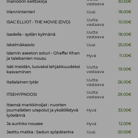
Insinöörin keittokirja
30.50€
vastaava
Irlanninterrieri
Uusi
18.00€
Uutta
ISAC ELLIOT - THE MOVIE (DVD)
10.00€
vastaava
Uutta
Isadella - sydän kylmänä
18.00€
vastaava
Iskelmäkasvio
Uusi
25.00€
Islamin aseeton soturi - Ghaffar Khan
Hyvä
11.00€
ja talebanien nousu
Isät meidän, luovaksi lahjakkuudeksi
Uutta
19.00€
vastaava
kasvaminen
Uutta
Italialainen tytär
26.00€
vastaava
Uutta
ITSEHYPNOOSI
29.00€
vastaava
Itsensä markkinoijat : nuorten
journalistien urapolut ja yksilöllistyvä
Hyvä
33.00€
työelämä
Ja aurinko nousee
Hyvä
12.00€
Jaettu matka : Sadun syöpätarina
Uusi
20.00€