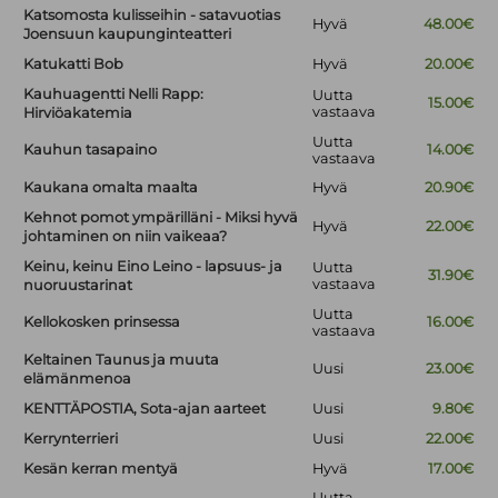
Katsomosta kulisseihin - satavuotias
Hyvä
48.00€
Joensuun kaupunginteatteri
Katukatti Bob
Hyvä
20.00€
Kauhuagentti Nelli Rapp:
Uutta
15.00€
vastaava
Hirviöakatemia
Uutta
Kauhun tasapaino
14.00€
vastaava
Kaukana omalta maalta
Hyvä
20.90€
Kehnot pomot ympärilläni - Miksi hyvä
Hyvä
22.00€
johtaminen on niin vaikeaa?
Keinu, keinu Eino Leino - lapsuus- ja
Uutta
31.90€
vastaava
nuoruustarinat
Uutta
Kellokosken prinsessa
16.00€
vastaava
Keltainen Taunus ja muuta
Uusi
23.00€
elämänmenoa
KENTTÄPOSTIA, Sota-ajan aarteet
Uusi
9.80€
Kerrynterrieri
Uusi
22.00€
Kesän kerran mentyä
Hyvä
17.00€
Uutta