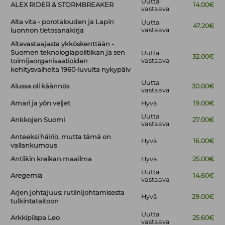
Uutta
ALEX RIDER & STORMBREAKER
14.00€
vastaava
Alta vita - porotalouden ja Lapin
Uutta
47.20€
vastaava
luonnon tietosanakirja
Altavastaajasta ykköskenttään -
Suomen teknologiapolitiikan ja sen
Uutta
32.00€
vastaava
toimijaorganisaatioiden
kehitysvaiheita 1960-luvulta nykypäiv
Uutta
Alussa oli käännös
30.00€
vastaava
Amari ja yön veljet
Hyvä
19.00€
Uutta
Ankkojen Suomi
27.00€
vastaava
Anteeksi häiriö, mutta tämä on
Hyvä
16.00€
vallankumous
Antiikin kreikan maailma
Hyvä
25.00€
Uutta
Aregemia
14.60€
vastaava
Arjen johtajuus: rutiinijohtamisesta
Hyvä
29.00€
tulkintataitoon
Uutta
Arkkipiispa Leo
25.60€
vastaava