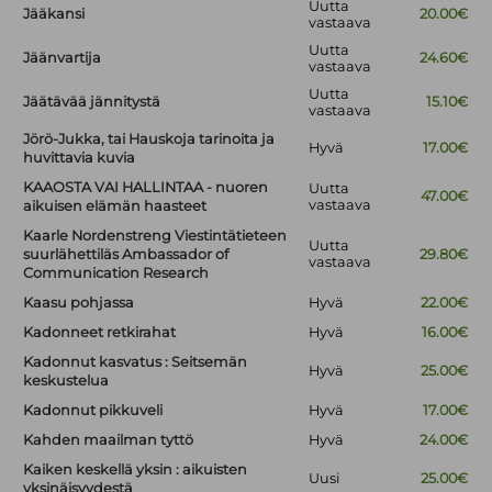
Uutta
Jääkansi
20.00€
vastaava
Uutta
Jäänvartija
24.60€
vastaava
Uutta
Jäätävää jännitystä
15.10€
vastaava
Jörö-Jukka, tai Hauskoja tarinoita ja
Hyvä
17.00€
huvittavia kuvia
KAAOSTA VAI HALLINTAA - nuoren
Uutta
47.00€
vastaava
aikuisen elämän haasteet
Kaarle Nordenstreng Viestintätieteen
Uutta
suurlähettiläs Ambassador of
29.80€
vastaava
Communication Research
Kaasu pohjassa
Hyvä
22.00€
Kadonneet retkirahat
Hyvä
16.00€
Kadonnut kasvatus : Seitsemän
Hyvä
25.00€
keskustelua
Kadonnut pikkuveli
Hyvä
17.00€
Kahden maailman tyttö
Hyvä
24.00€
Kaiken keskellä yksin : aikuisten
Uusi
25.00€
yksinäisyydestä