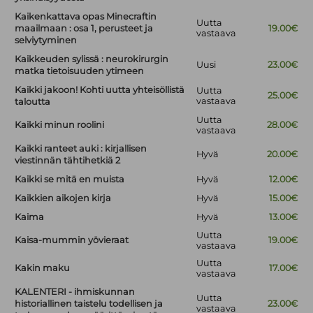
Kaikenkattava opas Minecraftin
Uutta
maailmaan : osa 1, perusteet ja
19.00€
vastaava
selviytyminen
Kaikkeuden sylissä : neurokirurgin
Uusi
23.00€
matka tietoisuuden ytimeen
Kaikki jakoon! Kohti uutta yhteisöllistä
Uutta
25.00€
vastaava
taloutta
Uutta
Kaikki minun roolini
28.00€
vastaava
Kaikki ranteet auki : kirjallisen
Hyvä
20.00€
viestinnän tähtihetkiä 2
Kaikki se mitä en muista
Hyvä
12.00€
Kaikkien aikojen kirja
Hyvä
15.00€
Kaima
Hyvä
13.00€
Uutta
Kaisa-mummin yövieraat
19.00€
vastaava
Uutta
Kakin maku
17.00€
vastaava
KALENTERI - ihmiskunnan
Uutta
historiallinen taistelu todellisen ja
23.00€
vastaava