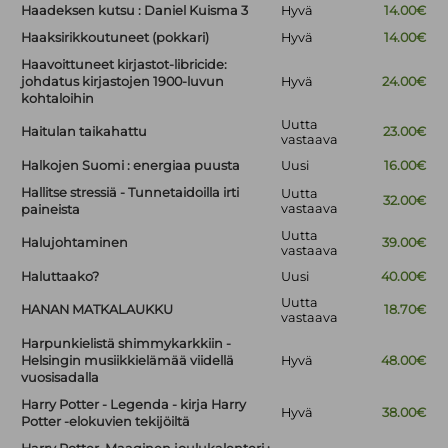
Haadeksen kutsu : Daniel Kuisma 3
Hyvä
14.00€
Haaksirikkoutuneet (pokkari)
Hyvä
14.00€
Haavoittuneet kirjastot-libricide:
johdatus kirjastojen 1900-luvun
Hyvä
24.00€
kohtaloihin
Uutta
Haitulan taikahattu
23.00€
vastaava
Halkojen Suomi : energiaa puusta
Uusi
16.00€
Hallitse stressiä - Tunnetaidoilla irti
Uutta
32.00€
vastaava
paineista
Uutta
Halujohtaminen
39.00€
vastaava
Haluttaako?
Uusi
40.00€
Uutta
HANAN MATKALAUKKU
18.70€
vastaava
Harpunkielistä shimmykarkkiin -
Helsingin musiikkielämää viidellä
Hyvä
48.00€
vuosisadalla
Harry Potter - Legenda - kirja Harry
Hyvä
38.00€
Potter -elokuvien tekijöiltä