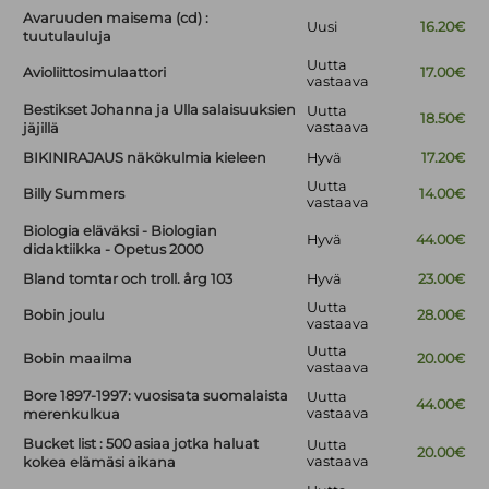
Avaruuden maisema (cd) :
Uusi
16.20€
tuutulauluja
Uutta
Avioliittosimulaattori
17.00€
vastaava
Bestikset Johanna ja Ulla salaisuuksien
Uutta
18.50€
vastaava
jäjillä
BIKINIRAJAUS näkökulmia kieleen
Hyvä
17.20€
Uutta
Billy Summers
14.00€
vastaava
Biologia eläväksi - Biologian
Hyvä
44.00€
didaktiikka - Opetus 2000
Bland tomtar och troll. årg 103
Hyvä
23.00€
Uutta
Bobin joulu
28.00€
vastaava
Uutta
Bobin maailma
20.00€
vastaava
Bore 1897-1997: vuosisata suomalaista
Uutta
44.00€
vastaava
merenkulkua
Bucket list : 500 asiaa jotka haluat
Uutta
20.00€
vastaava
kokea elämäsi aikana