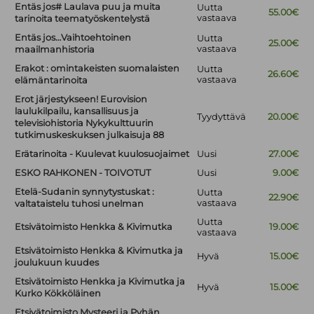
Entäs jos# Laulava puu ja muita
Uutta
55.00€
vastaava
tarinoita teematyöskentelystä
Entäs jos…Vaihtoehtoinen
Uutta
25.00€
vastaava
maailmanhistoria
Erakot : omintakeisten suomalaisten
Uutta
26.60€
vastaava
elämäntarinoita
Erot järjestykseen! Eurovision
laulukilpailu, kansallisuus ja
Tyydyttävä
20.00€
televisiohistoria Nykykulttuurin
tutkimuskeskuksen julkaisuja 88
Erätarinoita - Kuulevat kuulosuojaimet
Uusi
27.00€
ESKO RAHKONEN - TOIVOTUT
Uusi
9.00€
Etelä-Sudanin synnytystuskat :
Uutta
22.90€
vastaava
valtataistelu tuhosi unelman
Uutta
Etsivätoimisto Henkka & Kivimutka
19.00€
vastaava
Etsivätoimisto Henkka & Kivimutka ja
Hyvä
15.00€
joulukuun kuudes
Etsivätoimisto Henkka ja Kivimutka ja
Hyvä
15.00€
Kurko Kökköläinen
Etsivätoimisto Mysteeri ja Pyhän