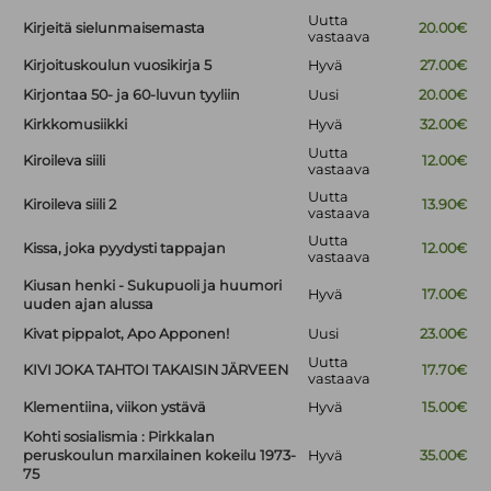
Uutta
Kirjeitä sielunmaisemasta
20.00€
vastaava
Kirjoituskoulun vuosikirja 5
Hyvä
27.00€
Kirjontaa 50- ja 60-luvun tyyliin
Uusi
20.00€
Kirkkomusiikki
Hyvä
32.00€
Uutta
Kiroileva siili
12.00€
vastaava
Uutta
Kiroileva siili 2
13.90€
vastaava
Uutta
Kissa, joka pyydysti tappajan
12.00€
vastaava
Kiusan henki - Sukupuoli ja huumori
Hyvä
17.00€
uuden ajan alussa
Kivat pippalot, Apo Apponen!
Uusi
23.00€
Uutta
KIVI JOKA TAHTOI TAKAISIN JÄRVEEN
17.70€
vastaava
Klementiina, viikon ystävä
Hyvä
15.00€
Kohti sosialismia : Pirkkalan
peruskoulun marxilainen kokeilu 1973-
Hyvä
35.00€
75