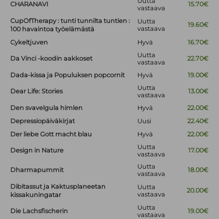
Uutta
CHARANAVI
15.70€
vastaava
CupOfTherapy : tunti tunnilta tuntien :
Uutta
19.60€
vastaava
100 havaintoa työelämästä
Cykeltjuven
Hyvä
16.70€
Uutta
Da Vinci -koodin aakkoset
22.70€
vastaava
Dada-kissa ja Populuksen popcornit
Hyvä
19.00€
Uutta
Dear Life: Stories
13.00€
vastaava
Den svavelgula himlen
Hyvä
22.00€
Depressiopäiväkirjat
Uusi
22.40€
Der liebe Gott macht blau
Hyvä
22.00€
Uutta
Design in Nature
17.00€
vastaava
Uutta
Dharmapummit
18.00€
vastaava
Dibitassut ja Kaktusplaneetan
Uutta
20.00€
vastaava
kissakuningatar
Uutta
Die Lachsfischerin
19.00€
vastaava