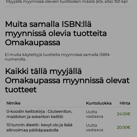
Myyjällä myynnissä olevien tuotteiden määrä (kts. alla): 921 kpl
Muita samalla ISBN:llä
myynnissä olevia tuotteita
Omakaupassa
Ei muita käytettyjä tuotteita myynnissä samalla ISBN-
numerolla.
Kaikki tällä myyjällä
Omakaupassa myynnissä olevat
tuotteet
Nimike
Kuntoluokka
Hinta
0-koodin keittokirja : Gluteeniton,
Uutta
24.00€
vastaava
maidoton ja sokeriton keittiö
10 tunnin dieetti : kevyt olo ja lisää
Uutta
20.00€
vastaava
elinvoimaa pätkäpaastolla