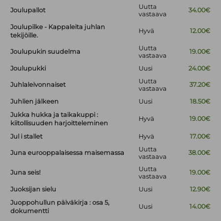
Uutta
Joulupallot
34.00€
vastaava
Joulupilke - Kappaleita juhlan
Hyvä
12.00€
tekijöille.
Uutta
Joulupukin suudelma
19.00€
vastaava
Joulupukki
Uusi
24.00€
Uutta
Juhlaleivonnaiset
37.20€
vastaava
Juhlien jälkeen
Uusi
18.50€
Jukka hukka ja taikakuppi :
Hyvä
19.00€
kiitollisuuden harjoitteleminen
Jul i stallet
Hyvä
17.00€
Uutta
Juna eurooppalaisessa maisemassa
38.00€
vastaava
Uutta
Juna seis!
19.00€
vastaava
Juoksijan sielu
Uusi
12.90€
Juoppohullun päiväkirja : osa 5,
Uusi
14.00€
dokumentti