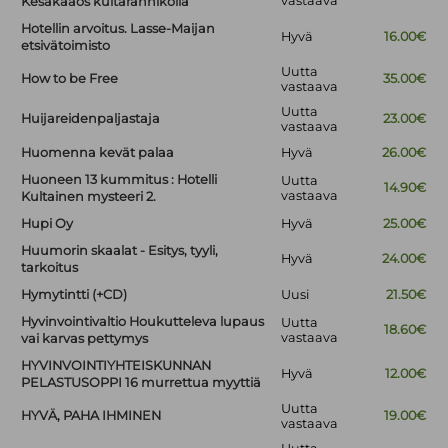
vastaava
Kesäkaaos kultarannikolla
Hotellin arvoitus. Lasse-Maijan
Hyvä
16.00€
etsivätoimisto
Uutta
How to be Free
35.00€
vastaava
Uutta
Huijareidenpaljastaja
23.00€
vastaava
Huomenna kevät palaa
Hyvä
26.00€
Huoneen 13 kummitus : Hotelli
Uutta
14.90€
vastaava
Kultainen mysteeri 2.
Hupi Oy
Hyvä
25.00€
Huumorin skaalat - Esitys, tyyli,
Hyvä
24.00€
tarkoitus
Hymytintti (+CD)
Uusi
21.50€
Hyvinvointivaltio Houkutteleva lupaus
Uutta
18.60€
vastaava
vai karvas pettymys
HYVINVOINTIYHTEISKUNNAN
Hyvä
12.00€
PELASTUSOPPI 16 murrettua myyttiä
Uutta
HYVÄ, PAHA IHMINEN
19.00€
vastaava