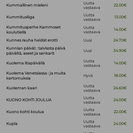
Uutta
Kummallinen mieleni
22.00€
vastaava
Uutta
Kummitusliiga
13.00€
vastaava
Kummitusperhe Kammoset
Uutta
14.00€
vastaava
koulutiellä
Kunnes rauha heidät erotti
Uusi
24.70€
Kunnian päivät : talvisota päivä
Uusi
34.90€
päivältä, aseet ja sankarit
Uutta
Kuolema iltapäivällä
14.00€
vastaava
Kuolema Venetsiassa : ja muita
Hyvä
18.00€
kertomuksia
Uutta
Kuoleman kaari
24.60€
vastaava
Uutta
KUONO KOHTI JOULUA
24.00€
vastaava
Uutta
Kuono kohti koulua
22.00€
vastaava
Uutta
Kupla
24.00€
vastaava