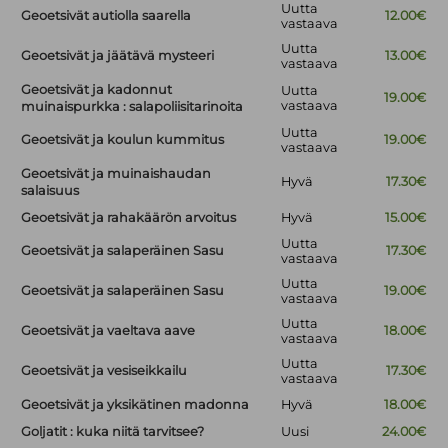
Uutta
Geoetsivät autiolla saarella
12.00€
vastaava
Uutta
Geoetsivät ja jäätävä mysteeri
13.00€
vastaava
Geoetsivät ja kadonnut
Uutta
19.00€
vastaava
muinaispurkka : salapoliisitarinoita
Uutta
Geoetsivät ja koulun kummitus
19.00€
vastaava
Geoetsivät ja muinaishaudan
Hyvä
17.30€
salaisuus
Geoetsivät ja rahakäärön arvoitus
Hyvä
15.00€
Uutta
Geoetsivät ja salaperäinen Sasu
17.30€
vastaava
Uutta
Geoetsivät ja salaperäinen Sasu
19.00€
vastaava
Uutta
Geoetsivät ja vaeltava aave
18.00€
vastaava
Uutta
Geoetsivät ja vesiseikkailu
17.30€
vastaava
Geoetsivät ja yksikätinen madonna
Hyvä
18.00€
Goljatit : kuka niitä tarvitsee?
Uusi
24.00€