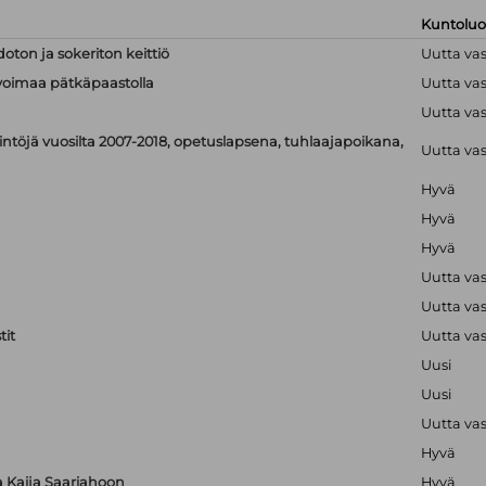
Kuntolu
doton ja sokeriton keittiö
Uutta va
linvoimaa pätkäpaastolla
Uutta va
Uutta va
ntöjä vuosilta 2007-2018, opetuslapsena, tuhlaajapoikana,
Uutta va
Hyvä
Hyvä
Hyvä
Uutta va
Uutta va
it
Uutta va
Uusi
Uusi
Uutta va
Hyvä
ta Kaija Saariahoon
Hyvä