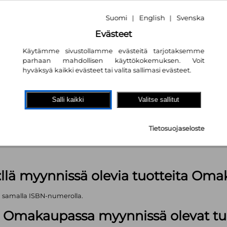
Suomi
English
Svenska
|
|
Evästeet
Käytämme sivustollamme evästeitä tarjotaksemme
parhaan mahdollisen käyttökokemuksen. Voit
hyväksyä kaikki evästeet tai valita sallimasi evästeet.
akaupassa
autta!
Salli kaikki
Valitse sallitut
kpl
Tietosuojaseloste
äärä (kts. alla): 922 kpl
:llä myynnissä olevia tuotteita Om
ä samalla ISBN-numerolla.
lä Omakaupassa myynnissä olevat tu