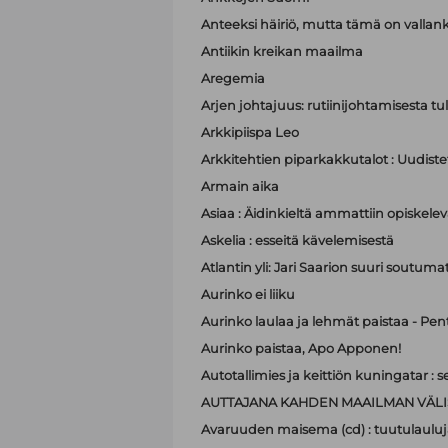
Anteeksi häiriö, mutta tämä on valla
Antiikin kreikan maailma
Aregemia
Arjen johtajuus: rutiinijohtamisesta tu
Arkkipiispa Leo
Arkkitehtien piparkakkutalot : Uudistet
Armain aika
Asiaa : Äidinkieltä ammattiin opiskelev
Askelia : esseitä kävelemisestä
Atlantin yli: Jari Saarion suuri soutuma
Aurinko ei liiku
Aurinko laulaa ja lehmät paistaa - Pen
Aurinko paistaa, Apo Apponen!
Autotallimies ja keittiön kuningatar 
AUTTAJANA KAHDEN MAAILMAN VÄLI
Avaruuden maisema (cd) : tuutulauluj