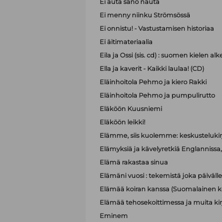
Ei auta sano nauta
Ei menny niinku Strömsössä
Ei onnistu! - Vastustamisen historiaa
Ei äitimateriaalia
Eila ja Ossi (sis. cd) : suomen kielen 
Ella ja kaverit - Kaikki laulaa! (CD)
Eläinhoitola Pehmo ja kiero Rakki
Eläinhoitola Pehmo ja pumpulirutto
Eläköön Kuusniemi
Eläköön leikki!
Elämme, siis kuolemme: keskustelukir
Elämyksiä ja kävelyretkiä Englannissa, R
Elämä rakastaa sinua
Elämäni vuosi : tekemistä joka päivälle
Elämää koiran kanssa (Suomalainen ko
Elämää tehosekoittimessa ja muita kir
Eminem