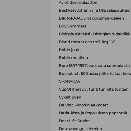
Avioliittosimulaattori
Bestikset Johanna ja Ulla salaisuuksien 
BIKINIRAJAUS näkökulmia kieleen
Billy Summers
Biologia eläväksi - Biologian didaktiik
Bland tomtar och troll. årg 103
Bobin joulu
Bobin maailma
Bore 1897-1997: vuosisata suomalaist
Bucket list : 500 asiaa jotka haluat ko
CHARANAVI
CupOfTherapy : tunti tunnilta tuntien 
Cykeltjuven
Da Vinci -koodin aakkoset
Dada-kissa ja Populuksen popcornit
Dear Life: Stories
Den svavelgula himlen