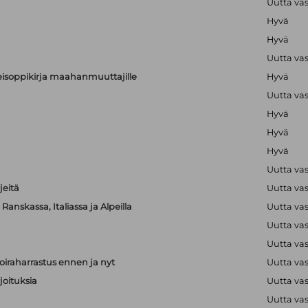
Uutta va
Hyvä
Hyvä
Uutta va
alkeisoppikirja maahanmuuttajille
Hyvä
Uutta va
Hyvä
Hyvä
Hyvä
Uutta va
jeitä
Uutta va
anskassa, Italiassa ja Alpeilla
Uutta va
Uutta va
Uutta va
iraharrastus ennen ja nyt
Uutta va
joituksia
Uutta va
Uutta va