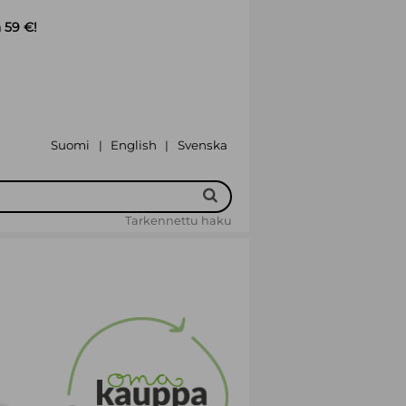
 59 €!
Suomi
English
Svenska
|
|
Tarkennettu haku