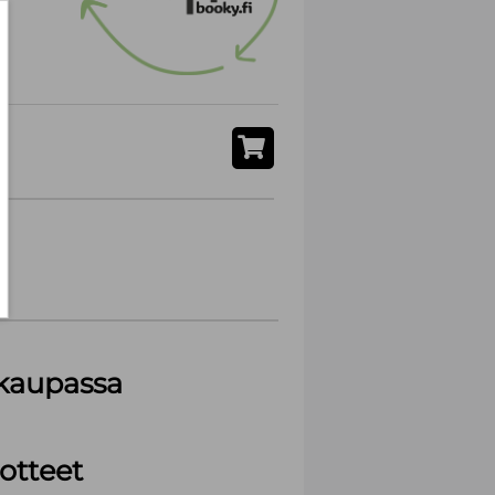
akaupassa
otteet