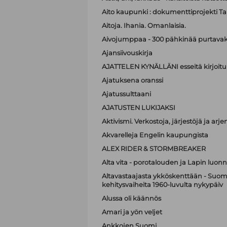
Aito kaupunki : dokumenttiprojekti T
Aitoja. Ihania. Omanlaisia.
Aivojumppaa - 300 pähkinää purtavak
Ajansiivouskirja
AJATTELEN KYNÄLLÄNI esseitä kirjoitu
Ajatuksena oranssi
Ajatussulttaani
AJATUSTEN LUKIJAKSI
Aktivismi. Verkostoja, järjestöjä ja ar
Akvarelleja Engelin kaupungista
ALEX RIDER & STORMBREAKER
Alta vita - porotalouden ja Lapin luonn
Altavastaajasta ykköskenttään - Suome
kehitysvaiheita 1960-luvulta nykypäiv
Alussa oli käännös
Amari ja yön veljet
Ankkojen Suomi