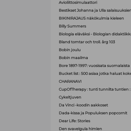
Avioliittosimulaattori
Bestikset Johanna ja Ulla salaisuuksien 
BIKINIRAJAUS näkökulmia kieleen
Billy Summers
Biologia eläväksi - Biologian didaktiik
Bland tomtar och troll. årg 103
Bobin joulu
Bobin maailma
Bore 1897-1997: vuosisata suomalaist
Bucket list : 500 asiaa jotka haluat ko
CHARANAVI
CupOfTherapy : tunti tunnilta tuntien 
Cykeltjuven
Da Vinci -koodin aakkoset
Dada-kissa ja Populuksen popcornit
Dear Life: Stories
Den svavelgula himlen