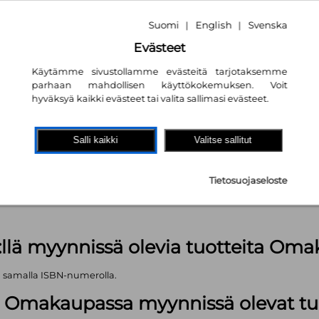
Suomi
English
Svenska
|
|
Evästeet
Käytämme sivustollamme evästeitä tarjotaksemme
parhaan mahdollisen käyttökokemuksen. Voit
hyväksyä kaikki evästeet tai valita sallimasi evästeet.
akaupassa
autta!
Salli kaikki
Valitse sallitut
töjä
kpl
Tietosuojaseloste
äärä (kts. alla): 923 kpl
:llä myynnissä olevia tuotteita Om
ä samalla ISBN-numerolla.
lä Omakaupassa myynnissä olevat tu