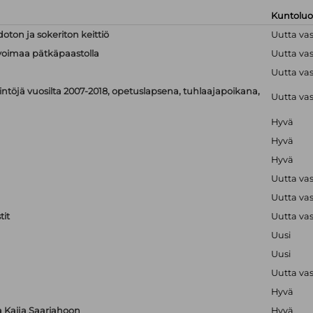
Kuntolu
doton ja sokeriton keittiö
Uutta va
linvoimaa pätkäpaastolla
Uutta va
Uutta va
ntöjä vuosilta 2007-2018, opetuslapsena, tuhlaajapoikana,
Uutta va
Hyvä
Hyvä
Hyvä
Uutta va
Uutta va
it
Uutta va
Uusi
Uusi
Uutta va
Hyvä
ta Kaija Saariahoon
Hyvä