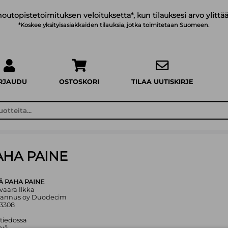
noutopistetoimituksen veloituksetta*, kun tilauksesi arvo ylittää
*Koskee yksityisasiakkaiden tilauksia, jotka toimitetaan Suomeen.
IRJAUDU
OSTOSKORI
TILAA UUTISKIRJE
AHA PAINE
Ä PAHA PAINE
ovaara Ilkka
stannus oy Duodecim
63308
 tiedossa
yvä