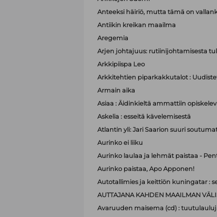
Anteeksi häiriö, mutta tämä on valla
Antiikin kreikan maailma
Aregemia
Arjen johtajuus: rutiinijohtamisesta tu
Arkkipiispa Leo
Arkkitehtien piparkakkutalot : Uudistet
Armain aika
Asiaa : Äidinkieltä ammattiin opiskelev
Askelia : esseitä kävelemisestä
Atlantin yli: Jari Saarion suuri soutuma
Aurinko ei liiku
Aurinko laulaa ja lehmät paistaa - Pen
Aurinko paistaa, Apo Apponen!
Autotallimies ja keittiön kuningatar 
AUTTAJANA KAHDEN MAAILMAN VÄLI
Avaruuden maisema (cd) : tuutulauluj