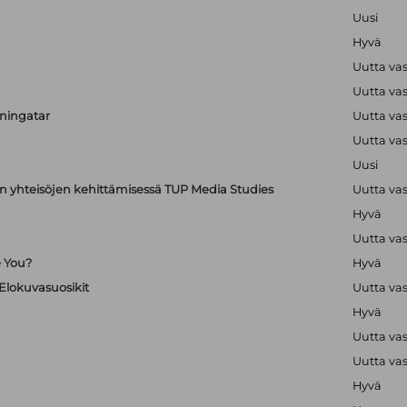
Uusi
Hyvä
Uutta va
Uutta va
uningatar
Uutta va
Uutta va
Uusi
en yhteisöjen kehittämisessä TUP Media Studies
Uutta va
Hyvä
Uutta va
e You?
Hyvä
 Elokuvasuosikit
Uutta va
Hyvä
Uutta va
Uutta va
Hyvä