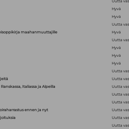
Uutta va
Hyvä
Hyvä
Uutta va
alkeisoppikirja maahanmuuttajille
Hyvä
Uutta va
Hyvä
Hyvä
Hyvä
Uutta va
jeitä
Uutta va
anskassa, Italiassa ja Alpeilla
Uutta va
Uutta va
Uutta va
iraharrastus ennen ja nyt
Uutta va
joituksia
Uutta va
Uutta va