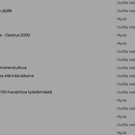
Uutta va
jäjillä
Uutta va
Hyvä
Uutta va
ka - Opetus 2000
Hyvä
Hyvä
Uutta va
Uutta va
a merenkulkua
Uutta va
kea elämäsi aikana
Uutta va
Uutta va
: 100 havaintoa työelämästä
Uutta va
Hyvä
Uutta va
Hyvä
Uutta va
Hyvä