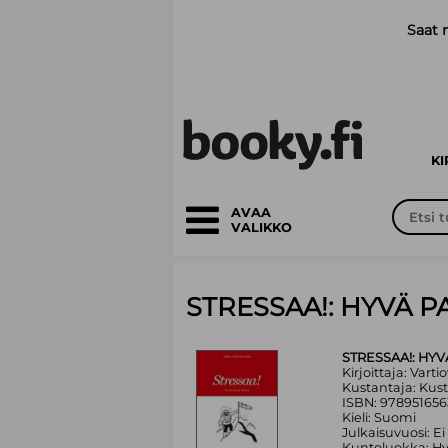
Siirry pääsisältöön
Saat 
K
AVAA
VALIKKO
STRESSAA!: HYVÄ P
STRESSAA!: HYV
Kirjoittaja: Varti
Kustantaja: Ku
ISBN: 97895165
Kieli: Suomi
Julkaisuvuosi: Ei
Kuntoluokka: H