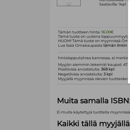
Saatavilla: 1kpl
Tämän tuotteen hinta:
16.00€
Tämä tuote on uutena loppuunmyyty.
HUOM! Tämä tuote on myynnissä Om
Lue lisää Omakaupasta
tämän linkin
k
hintalapputahraa kannessa, ei merkin
Myyjän aiemmin tekemät kaupat: 473 
Positiivisia arvosteluita:
368 kpl
Negatiivisia arvosteluita:
3 kpl
Myyjällä myynnissä olevien tuotteiden m
Muita samalla ISBN
Ei muita käytettyjä tuotteita myynniss
Kaikki tällä myyjäl