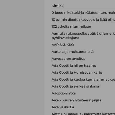
Nimike
0-koodin keittokirja : Gluteeniton, mai
10 tunnin dieetti : kevyt olo ja lisää e
102 askelta mummilaan
Aamulla rukouspolku : päiväkirjamerki
pyhiinvaeltajana
AAPISKUKKO
Aarteita ja muistoesineitä
Aavesaaren arvoitus
Ada Gootti ja hiiren haamu
Ada Gootti ja Humisevan karju
Ada Gootti ja kuoloa kamalammat kest
Ada Gootti ja synkeä sinfonia
Adoptiomatka
Aika - Suuren mysteerin jäljillä
Aika velikultia
Aistit, uni, rakkaus - kaksitoista katset