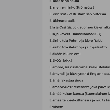
Ei auta sano nauta
Ei menny niinku Strömsössä
Ei onnistu! - Vastustamisen historiaa
Ei äitimateriaalia
Eila ja Ossi (sis. cd) : suomen kielen 
Ella ja kaverit - Kaikki laulaa! (CD)
Eläinhoitola Pehmo ja kiero Rakki
Eläinhoitola Pehmo ja pumpulirutto
Eläköön Kuusniemi
Eläköön leikki!
Elämme, siis kuolemme: keskustelukir
Elämyksiä ja kävelyretkiä Englannissa, R
Elämä rakastaa sinua
Elämäni vuosi : tekemistä joka päivälle
Elämää koiran kanssa (Suomalainen ko
Elämää tehosekoittimessa ja muita kir
Eminem