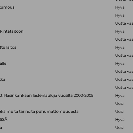
nkumous
Hyvä
Hyvä
Uutta va
lkintataitoon
Hyvä
Uutta va
tu laitos
Hyvä
Uutta va
alle
Hyvä
Uutta va
tka
Uutta va
Uutta va
tti Rasinkankaan lastenlauluja vuosilta 2000-2005
Hyvä
Uusi
: sekä muita tarinoita puhumattomuudesta
Uusi
SSÄ
Hyvä
a
Uusi