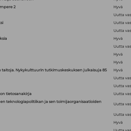
ampere 2
Hyvä
Uutta va
si
Uutta va
Uutta va
ksia
Hyvä
Uutta va
Hyvä
Hyvä
jen taitoja. Nykykulttuurin tutkimuskeskuksen julkaisuja 85
Hyvä
Uutta va
Uutta va
on tietosanakirja
Uutta va
n teknologiapolitiikan ja sen toimijaorganisaatioiden
Uutta va
Uutta va
Hyvä
Uutta va