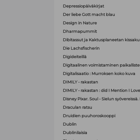
Depressiopäiväkirjat
Der liebe Gott macht blau
Design in Nature
Dharmapummit
Dibitassut ja Kaktusplaneetan kissak
Die Lachsfischerin
Digideiteillä
Digitaalinen voimistaminen paikallist
Digitalisaatio : Murroksen koko kuva
DIMILY - rakastan
DIMILY - rakastan : did I Mention I Lov
Disney Pixar. Soul - Sielun syövereissä.
Draculan ratsu
Druidien puuhoroskooppi
Dublin
Dublinilaisia