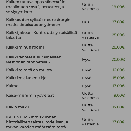
Kaikenkattava opas Minecraftin
Uutta
maailmaan : osa 1, perusteet ja
19.00€
vastaava
selviytyminen
Kaikkeuden sylissä : neurokirurgin
Uusi
23.00€
matka tietoisuuden ytimeen
Kaikki jakoon! Kohti uutta yhteisöllistä
Uutta
25.00€
vastaava
taloutta
Uutta
Kaikki minun roolini
28.00€
vastaava
Kaikki ranteet auki : kirjallisen
Hyvä
20.00€
viestinnän tähtihetkiä 2
Kaikki se mitä en muista
Hyvä
12.00€
Kaikkien aikojen kirja
Hyvä
15.00€
Kaima
Hyvä
13.00€
Uutta
Kaisa-mummin yövieraat
19.00€
vastaava
Uutta
Kakin maku
17.00€
vastaava
KALENTERI - ihmiskunnan
Uutta
historiallinen taistelu todellisen ja
23.00€
vastaava
tarkan vuoden määrittämisestä