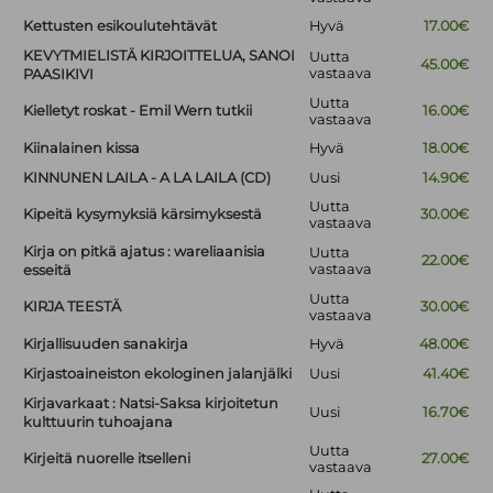
Kettusten esikoulutehtävät
Hyvä
17.00€
KEVYTMIELISTÄ KIRJOITTELUA, SANOI
Uutta
45.00€
vastaava
PAASIKIVI
Uutta
Kielletyt roskat - Emil Wern tutkii
16.00€
vastaava
Kiinalainen kissa
Hyvä
18.00€
KINNUNEN LAILA - A LA LAILA (CD)
Uusi
14.90€
Uutta
Kipeitä kysymyksiä kärsimyksestä
30.00€
vastaava
Kirja on pitkä ajatus : wareliaanisia
Uutta
22.00€
vastaava
esseitä
Uutta
KIRJA TEESTÄ
30.00€
vastaava
Kirjallisuuden sanakirja
Hyvä
48.00€
Kirjastoaineiston ekologinen jalanjälki
Uusi
41.40€
Kirjavarkaat : Natsi-Saksa kirjoitetun
Uusi
16.70€
kulttuurin tuhoajana
Uutta
Kirjeitä nuorelle itselleni
27.00€
vastaava