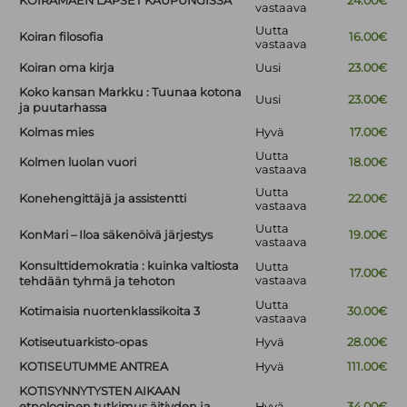
KOIRAMÄEN LAPSET KAUPUNGISSA
24.00€
vastaava
Uutta
Koiran filosofia
16.00€
vastaava
Koiran oma kirja
Uusi
23.00€
Koko kansan Markku : Tuunaa kotona
Uusi
23.00€
ja puutarhassa
Kolmas mies
Hyvä
17.00€
Uutta
Kolmen luolan vuori
18.00€
vastaava
Uutta
Konehengittäjä ja assistentti
22.00€
vastaava
Uutta
KonMari – Iloa säkenöivä järjestys
19.00€
vastaava
Konsulttidemokratia : kuinka valtiosta
Uutta
17.00€
vastaava
tehdään tyhmä ja tehoton
Uutta
Kotimaisia nuortenklassikoita 3
30.00€
vastaava
Kotiseutuarkisto-opas
Hyvä
28.00€
KOTISEUTUMME ANTREA
Hyvä
111.00€
KOTISYNNYTYSTEN AIKAAN
etnologinen tutkimus äitiyden ja
Hyvä
34.00€