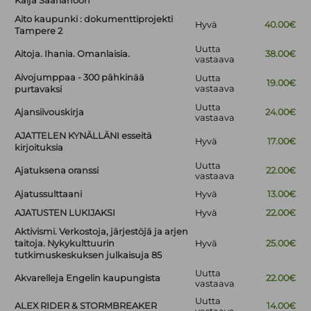
Kaija Saariahoon
Aito kaupunki : dokumenttiprojekti
Hyvä
40.00€
Tampere 2
Uutta
Aitoja. Ihania. Omanlaisia.
38.00€
vastaava
Aivojumppaa - 300 pähkinää
Uutta
19.00€
vastaava
purtavaksi
Uutta
Ajansiivouskirja
24.00€
vastaava
AJATTELEN KYNÄLLÄNI esseitä
Hyvä
17.00€
kirjoituksia
Uutta
Ajatuksena oranssi
22.00€
vastaava
Ajatussulttaani
Hyvä
13.00€
AJATUSTEN LUKIJAKSI
Hyvä
22.00€
Aktivismi. Verkostoja, järjestöjä ja arjen
taitoja. Nykykulttuurin
Hyvä
25.00€
tutkimuskeskuksen julkaisuja 85
Uutta
Akvarelleja Engelin kaupungista
22.00€
vastaava
Uutta
ALEX RIDER & STORMBREAKER
14.00€