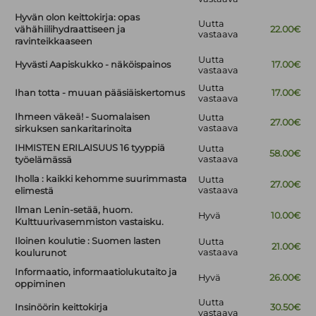
Hyvän olon keittokirja: opas
Uutta
vähähiilihydraattiseen ja
22.00€
vastaava
ravinteikkaaseen
Uutta
Hyvästi Aapiskukko - näköispainos
17.00€
vastaava
Uutta
Ihan totta - muuan pääsiäiskertomus
17.00€
vastaava
Ihmeen väkeä! - Suomalaisen
Uutta
27.00€
vastaava
sirkuksen sankaritarinoita
IHMISTEN ERILAISUUS 16 tyyppiä
Uutta
58.00€
vastaava
työelämässä
Iholla : kaikki kehomme suurimmasta
Uutta
27.00€
vastaava
elimestä
Ilman Lenin-setää, huom.
Hyvä
10.00€
Kulttuurivasemmiston vastaisku.
Iloinen koulutie : Suomen lasten
Uutta
21.00€
vastaava
koulurunot
Informaatio, informaatiolukutaito ja
Hyvä
26.00€
oppiminen
Uutta
Insinöörin keittokirja
30.50€
vastaava