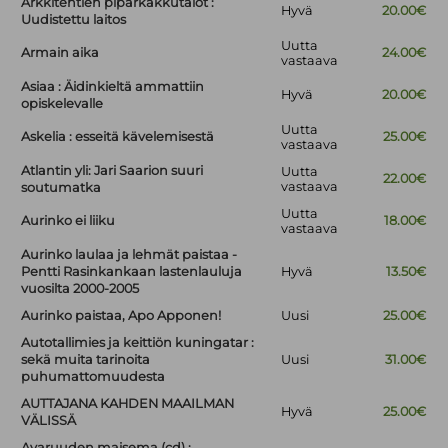
Arkkitehtien piparkakkutalot :
Hyvä
20.00€
Uudistettu laitos
Uutta
Armain aika
24.00€
vastaava
Asiaa : Äidinkieltä ammattiin
Hyvä
20.00€
opiskelevalle
Uutta
Askelia : esseitä kävelemisestä
25.00€
vastaava
Atlantin yli: Jari Saarion suuri
Uutta
22.00€
vastaava
soutumatka
Uutta
Aurinko ei liiku
18.00€
vastaava
Aurinko laulaa ja lehmät paistaa -
Pentti Rasinkankaan lastenlauluja
Hyvä
13.50€
vuosilta 2000-2005
Aurinko paistaa, Apo Apponen!
Uusi
25.00€
Autotallimies ja keittiön kuningatar :
sekä muita tarinoita
Uusi
31.00€
puhumattomuudesta
AUTTAJANA KAHDEN MAAILMAN
Hyvä
25.00€
VÄLISSÄ
Avaruuden maisema (cd) :