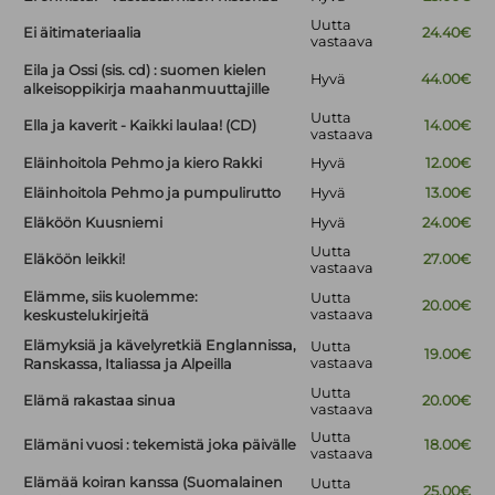
Uutta
Ei äitimateriaalia
24.40€
vastaava
Eila ja Ossi (sis. cd) : suomen kielen
Hyvä
44.00€
alkeisoppikirja maahanmuuttajille
Uutta
Ella ja kaverit - Kaikki laulaa! (CD)
14.00€
vastaava
Eläinhoitola Pehmo ja kiero Rakki
Hyvä
12.00€
Eläinhoitola Pehmo ja pumpulirutto
Hyvä
13.00€
Eläköön Kuusniemi
Hyvä
24.00€
Uutta
Eläköön leikki!
27.00€
vastaava
Elämme, siis kuolemme:
Uutta
20.00€
vastaava
keskustelukirjeitä
Elämyksiä ja kävelyretkiä Englannissa,
Uutta
19.00€
vastaava
Ranskassa, Italiassa ja Alpeilla
Uutta
Elämä rakastaa sinua
20.00€
vastaava
Uutta
Elämäni vuosi : tekemistä joka päivälle
18.00€
vastaava
Elämää koiran kanssa (Suomalainen
Uutta
25.00€