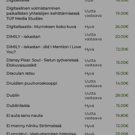
Digideiteillä
Uusi
18.00€
Digitaalinen voimistaminen
Uutta
paikallisten yhteisöjen kehittämisessä
19.00€
vastaava
TUP Media Studies
Digitalisaatio : Murroksen koko kuva
Hyvä
26.00€
Uutta
DIMILY - rakastan
20.00€
vastaava
DIMILY - rakastan : did I Mention I Love
Hyvä
12.00€
You?
Disney Pixar. Soul - Sielun syövereissä.
Uutta
15.00€
vastaava
Elokuvasuosikit
Draculan ratsu
Hyvä
16.00€
Uutta
Druidien puuhoroskooppi
14.00€
vastaava
Uutta
Dublin
28.00€
vastaava
Dublinilaisia
Hyvä
15.00€
Uutta
Ei auta sano nauta
19.80€
vastaava
Ei menny niinku Strömsössä
Hyvä
12.00€
Ei onnistu! - Vastustamisen historiaa
Hyvä
23.00€