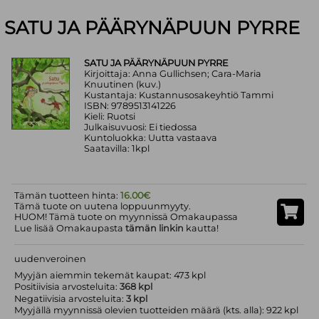
SATU JA PÄÄRYNÄPUUN PYRRE
SATU JA PÄÄRYNÄPUUN PYRRE
Kirjoittaja: Anna Gullichsen; Cara-Maria
Knuutinen (kuv.)
Kustantaja: Kustannusosakeyhtiö Tammi
ISBN: 9789513141226
Kieli: Ruotsi
Julkaisuvuosi: Ei tiedossa
Kuntoluokka: Uutta vastaava
Saatavilla: 1kpl
Tämän tuotteen hinta:
16.00€
Tämä tuote on uutena loppuunmyyty.
HUOM! Tämä tuote on myynnissä Omakaupassa
Lue lisää Omakaupasta
tämän linkin
kautta!
uudenveroinen
Myyjän aiemmin tekemät kaupat: 473 kpl
Positiivisia arvosteluita:
368 kpl
Negatiivisia arvosteluita:
3 kpl
Myyjällä myynnissä olevien tuotteiden määrä (kts. alla): 922 kpl