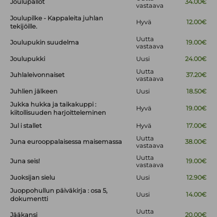
Joulupallot
34.00€
vastaava
Joulupilke - Kappaleita juhlan
Hyvä
12.00€
tekijöille.
Uutta
Joulupukin suudelma
19.00€
vastaava
Joulupukki
Uusi
24.00€
Uutta
Juhlaleivonnaiset
37.20€
vastaava
Juhlien jälkeen
Uusi
18.50€
Jukka hukka ja taikakuppi :
Hyvä
19.00€
kiitollisuuden harjoitteleminen
Jul i stallet
Hyvä
17.00€
Uutta
Juna eurooppalaisessa maisemassa
38.00€
vastaava
Uutta
Juna seis!
19.00€
vastaava
Juoksijan sielu
Uusi
12.90€
Juoppohullun päiväkirja : osa 5,
Uusi
14.00€
dokumentti
Uutta
Jääkansi
20.00€