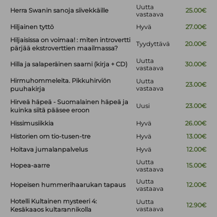
Uutta
Herra Swanin sanoja siivekkäille
25.00€
vastaava
Hiljainen tyttö
Hyvä
27.00€
Hiljaisissa on voimaa! : miten introvertti
Tyydyttävä
20.00€
pärjää ekstroverttien maailmassa?
Uutta
Hilla ja salaperäinen saarni (kirja + CD)
30.00€
vastaava
Hirmuhommeleita. Pikkuhirviön
Uutta
23.00€
vastaava
puuhakirja
Hirveä häpeä - Suomalainen häpeä ja
Uusi
23.00€
kuinka siitä pääsee eroon
Hissimusiikkia
Hyvä
26.00€
Historien om tio-tusen-tre
Hyvä
13.00€
Hoitava jumalanpalvelus
Hyvä
12.00€
Uutta
Hopea-aarre
15.00€
vastaava
Uutta
Hopeisen hummerihaarukan tapaus
12.00€
vastaava
Hotelli Kultainen mysteeri 4:
Uutta
12.90€
vastaava
Kesäkaaos kultarannikolla