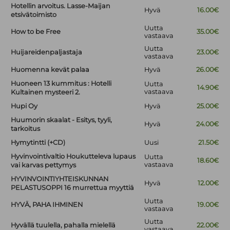
Hotellin arvoitus. Lasse-Maijan
Hyvä
16.00€
etsivätoimisto
Uutta
How to be Free
35.00€
vastaava
Uutta
Huijareidenpaljastaja
23.00€
vastaava
Huomenna kevät palaa
Hyvä
26.00€
Huoneen 13 kummitus : Hotelli
Uutta
14.90€
vastaava
Kultainen mysteeri 2.
Hupi Oy
Hyvä
25.00€
Huumorin skaalat - Esitys, tyyli,
Hyvä
24.00€
tarkoitus
Hymytintti (+CD)
Uusi
21.50€
Hyvinvointivaltio Houkutteleva lupaus
Uutta
18.60€
vastaava
vai karvas pettymys
HYVINVOINTIYHTEISKUNNAN
Hyvä
12.00€
PELASTUSOPPI 16 murrettua myyttiä
Uutta
HYVÄ, PAHA IHMINEN
19.00€
vastaava
Uutta
Hyvällä tuulella, pahalla mielellä
22.00€
vastaava