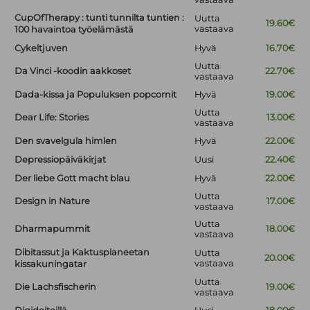
CupOfTherapy : tunti tunnilta tuntien :
Uutta
19.60€
vastaava
100 havaintoa työelämästä
Cykeltjuven
Hyvä
16.70€
Uutta
Da Vinci -koodin aakkoset
22.70€
vastaava
Dada-kissa ja Populuksen popcornit
Hyvä
19.00€
Uutta
Dear Life: Stories
13.00€
vastaava
Den svavelgula himlen
Hyvä
22.00€
Depressiopäiväkirjat
Uusi
22.40€
Der liebe Gott macht blau
Hyvä
22.00€
Uutta
Design in Nature
17.00€
vastaava
Uutta
Dharmapummit
18.00€
vastaava
Dibitassut ja Kaktusplaneetan
Uutta
20.00€
vastaava
kissakuningatar
Uutta
Die Lachsfischerin
19.00€
vastaava