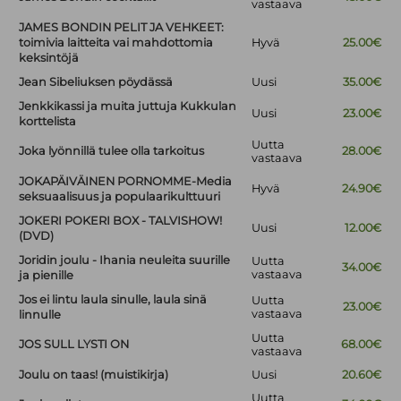
vastaava
JAMES BONDIN PELIT JA VEHKEET:
toimivia laitteita vai mahdottomia
Hyvä
25.00€
keksintöjä
Jean Sibeliuksen pöydässä
Uusi
35.00€
Jenkkikassi ja muita juttuja Kukkulan
Uusi
23.00€
korttelista
Uutta
Joka lyönnillä tulee olla tarkoitus
28.00€
vastaava
JOKAPÄIVÄINEN PORNOMME-Media
Hyvä
24.90€
seksuaalisuus ja populaarikulttuuri
JOKERI POKERI BOX - TALVISHOW!
Uusi
12.00€
(DVD)
Joridin joulu - Ihania neuleita suurille
Uutta
34.00€
vastaava
ja pienille
Jos ei lintu laula sinulle, laula sinä
Uutta
23.00€
vastaava
linnulle
Uutta
JOS SULL LYSTI ON
68.00€
vastaava
Joulu on taas! (muistikirja)
Uusi
20.60€
Uutta