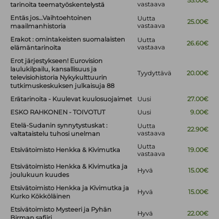
55.00€
vastaava
tarinoita teematyöskentelystä
Entäs jos…Vaihtoehtoinen
Uutta
25.00€
vastaava
maailmanhistoria
Erakot : omintakeisten suomalaisten
Uutta
26.60€
vastaava
elämäntarinoita
Erot järjestykseen! Eurovision
laulukilpailu, kansallisuus ja
Tyydyttävä
20.00€
televisiohistoria Nykykulttuurin
tutkimuskeskuksen julkaisuja 88
Erätarinoita - Kuulevat kuulosuojaimet
Uusi
27.00€
ESKO RAHKONEN - TOIVOTUT
Uusi
9.00€
Etelä-Sudanin synnytystuskat :
Uutta
22.90€
vastaava
valtataistelu tuhosi unelman
Uutta
Etsivätoimisto Henkka & Kivimutka
19.00€
vastaava
Etsivätoimisto Henkka & Kivimutka ja
Hyvä
15.00€
joulukuun kuudes
Etsivätoimisto Henkka ja Kivimutka ja
Hyvä
15.00€
Kurko Kökköläinen
Etsivätoimisto Mysteeri ja Pyhän
Hyvä
22.00€
Birman safiiri