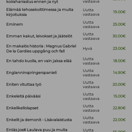
vastaava
koiraharrastus ennen ja nyt
Elämää tehosekoittimessa ja muita
Uutta
19.00€
vastaava
kirjoituksia
Uutta
Eminem
25.00€
vastaava
Uutta
Emman kakut, leivokset ja jäätelöt
30.00€
vastaava
En makalös historia : Magnus Gabriel
Hyvä
23.00€
De la Gardies uppgång och fall
Uutta
En tahdo kuolla, en vain jaksa elää
18.00€
vastaava
Uutta
Englanninspringerspanieli
14.90€
vastaava
Uutta
Eniten vituttaa työ
20.00€
vastaava
Uutta
Enkeleitä päivääsi
15.00€
vastaava
Uutta
Enkelikellolapset
22.80€
vastaava
Uutta
Enkelit ja demonit - Lisävalaistusta
22.00€
vastaava
Entäs jos# Laulava puu ja muita
Uutta