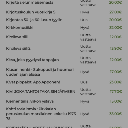
Uutta
Kirjeitä sielunmaisemasta
20.00€
vastaava
Kirjoituskoulun vuosikirja 5
Hyvä
27.00€
Kirjontaa 50- ja 60-luvun tyyliin
Uusi
20.00€
Kirkkomusiikki
Hyvä
32.00€
Uutta
Kiroileva siili
12.00€
vastaava
Uutta
Kiroileva siili 2
13.90€
vastaava
Uutta
Kissa, joka pyydysti tappajan
12.00€
vastaava
Kiusan henki - Sukupuoli ja huumori
Hyvä
17.00€
uuden ajan alussa
Kivat pippalot, Apo Apponen!
Uusi
23.00€
Uutta
KIVI JOKA TAHTOI TAKAISIN JÄRVEEN
17.70€
vastaava
Klementiina, viikon ystävä
Hyvä
15.00€
Kohti sosialismia : Pirkkalan
peruskoulun marxilainen kokeilu 1973-
Hyvä
35.00€
75
Uutta