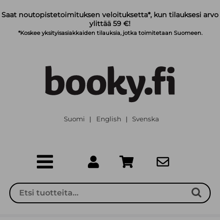
Siirry pääsisältöön
Saat noutopistetoimituksen veloituksetta*, kun tilauksesi arvo
ylittää 59 €!
*Koskee yksityisasiakkaiden tilauksia, jotka toimitetaan Suomeen.
Suomi
English
Svenska
|
|