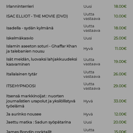
Irlanninterrieri
Uusi
18.00€
Uutta
ISAC ELLIOT - THE MOVIE (DVD)
10.00€
vastaava
Uutta
Isadella - sydän kylmänä
18.00€
vastaava
Iskelmäkasvio
Uusi
25.00€
Islamin aseeton soturi - Ghaffar Khan
Hyvä
11.00€
ja talebanien nousu
Isät meidän, luovaksi lahjakkuudeksi
Uutta
19.00€
vastaava
kasvaminen
Uutta
Italialainen tytär
26.00€
vastaava
Uutta
ITSEHYPNOOSI
29.00€
vastaava
Itsensä markkinoijat : nuorten
journalistien urapolut ja yksilöllistyvä
Hyvä
33.00€
työelämä
Ja aurinko nousee
Hyvä
12.00€
Jaettu matka : Sadun syöpätarina
Uusi
20.00€
Uutta
James Bondin cocktailit
15.00€