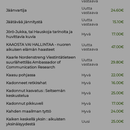
vastaava
Uutta
Jäänvartija
24.60€
vastaava
Uutta
Jäätävää jännitystä
15.10€
vastaava
Jörö-Jukka, tai Hauskoja tarinoita ja
Hyvä
17.00€
huvittavia kuvia
KAAOSTA VAI HALLINTAA - nuoren
Uutta
47.00€
vastaava
aikuisen elämän haasteet
Kaarle Nordenstreng Viestintätieteen
Uutta
suurlähettiläs Ambassador of
29.80€
vastaava
Communication Research
Kaasu pohjassa
Hyvä
22.00€
Kadonneet retkirahat
Hyvä
16.00€
Kadonnut kasvatus : Seitsemän
Hyvä
25.00€
keskustelua
Kadonnut pikkuveli
Hyvä
17.00€
Kahden maailman tyttö
Hyvä
24.00€
Kaiken keskellä yksin : aikuisten
Uusi
25.00€
yksinäisyydestä