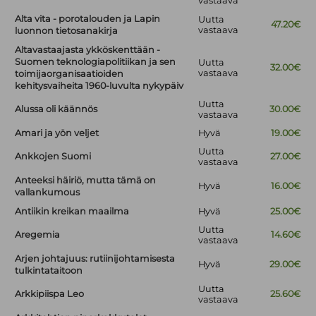
vastaava
Alta vita - porotalouden ja Lapin
Uutta
47.20€
vastaava
luonnon tietosanakirja
Altavastaajasta ykköskenttään -
Suomen teknologiapolitiikan ja sen
Uutta
32.00€
vastaava
toimijaorganisaatioiden
kehitysvaiheita 1960-luvulta nykypäiv
Uutta
Alussa oli käännös
30.00€
vastaava
Amari ja yön veljet
Hyvä
19.00€
Uutta
Ankkojen Suomi
27.00€
vastaava
Anteeksi häiriö, mutta tämä on
Hyvä
16.00€
vallankumous
Antiikin kreikan maailma
Hyvä
25.00€
Uutta
Aregemia
14.60€
vastaava
Arjen johtajuus: rutiinijohtamisesta
Hyvä
29.00€
tulkintataitoon
Uutta
Arkkipiispa Leo
25.60€
vastaava