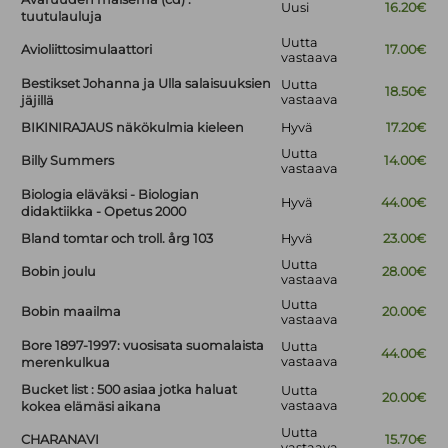
Uusi
16.20€
tuutulauluja
Uutta
Avioliittosimulaattori
17.00€
vastaava
Bestikset Johanna ja Ulla salaisuuksien
Uutta
18.50€
vastaava
jäjillä
BIKINIRAJAUS näkökulmia kieleen
Hyvä
17.20€
Uutta
Billy Summers
14.00€
vastaava
Biologia eläväksi - Biologian
Hyvä
44.00€
didaktiikka - Opetus 2000
Bland tomtar och troll. årg 103
Hyvä
23.00€
Uutta
Bobin joulu
28.00€
vastaava
Uutta
Bobin maailma
20.00€
vastaava
Bore 1897-1997: vuosisata suomalaista
Uutta
44.00€
vastaava
merenkulkua
Bucket list : 500 asiaa jotka haluat
Uutta
20.00€
vastaava
kokea elämäsi aikana
Uutta
CHARANAVI
15.70€
vastaava