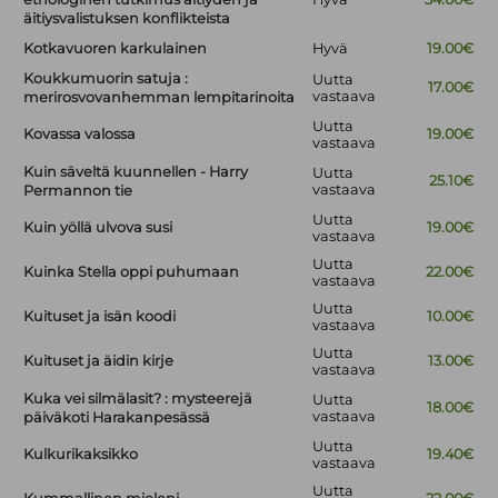
äitiysvalistuksen konflikteista
Kotkavuoren karkulainen
Hyvä
19.00€
Koukkumuorin satuja :
Uutta
17.00€
vastaava
merirosvovanhemman lempitarinoita
Uutta
Kovassa valossa
19.00€
vastaava
Kuin säveltä kuunnellen - Harry
Uutta
25.10€
vastaava
Permannon tie
Uutta
Kuin yöllä ulvova susi
19.00€
vastaava
Uutta
Kuinka Stella oppi puhumaan
22.00€
vastaava
Uutta
Kuituset ja isän koodi
10.00€
vastaava
Uutta
Kuituset ja äidin kirje
13.00€
vastaava
Kuka vei silmälasit? : mysteerejä
Uutta
18.00€
vastaava
päiväkoti Harakanpesässä
Uutta
Kulkurikaksikko
19.40€
vastaava
Uutta