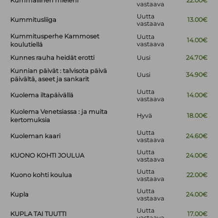
Kummallinen mieleni
22.00€
vastaava
Uutta
Kummitusliiga
13.00€
vastaava
Kummitusperhe Kammoset
Uutta
14.00€
vastaava
koulutiellä
Kunnes rauha heidät erotti
Uusi
24.70€
Kunnian päivät : talvisota päivä
Uusi
34.90€
päivältä, aseet ja sankarit
Uutta
Kuolema iltapäivällä
14.00€
vastaava
Kuolema Venetsiassa : ja muita
Hyvä
18.00€
kertomuksia
Uutta
Kuoleman kaari
24.60€
vastaava
Uutta
KUONO KOHTI JOULUA
24.00€
vastaava
Uutta
Kuono kohti koulua
22.00€
vastaava
Uutta
Kupla
24.00€
vastaava
Uutta
KUPLA TAI TUUTTI
17.00€
vastaava