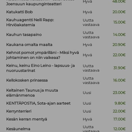
Hyvä
48.00€
Joensuun kaupunginteatteri
Katukatti Bob
Hyvä
20.00€
Kauhuagentti Nelli Rapp:
Uutta
15.00€
vastaava
Hirviöakatemia
Uutta
Kauhun tasapaino
14.00€
vastaava
Kaukana omalta maalta
Hyvä
20.90€
Kehnot pomot ympärilläni - Miksi hyvä
Hyvä
22.00€
johtaminen on niin vaikeaa?
Keinu, keinu Eino Leino - lapsuus- ja
Uutta
31.90€
vastaava
nuoruustarinat
Uutta
Kellokosken prinsessa
16.00€
vastaava
Keltainen Taunus ja muuta
Uusi
23.00€
elämänmenoa
KENTTÄPOSTIA, Sota-ajan aarteet
Uusi
9.80€
Kerrynterrieri
Uusi
22.00€
Kesän kerran mentyä
Hyvä
17.00€
Uutta
Kesäunelma
12.00€
vastaava