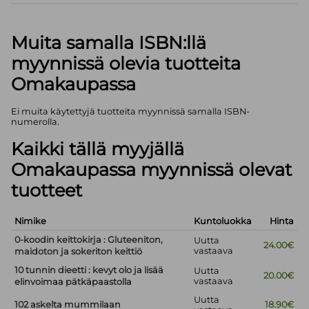
Muita samalla ISBN:llä
myynnissä olevia tuotteita
Omakaupassa
Ei muita käytettyjä tuotteita myynnissä samalla ISBN-
numerolla.
Kaikki tällä myyjällä
Omakaupassa myynnissä olevat
tuotteet
Nimike
Kuntoluokka
Hinta
0-koodin keittokirja : Gluteeniton,
Uutta
24.00€
vastaava
maidoton ja sokeriton keittiö
10 tunnin dieetti : kevyt olo ja lisää
Uutta
20.00€
vastaava
elinvoimaa pätkäpaastolla
Uutta
102 askelta mummilaan
18.90€