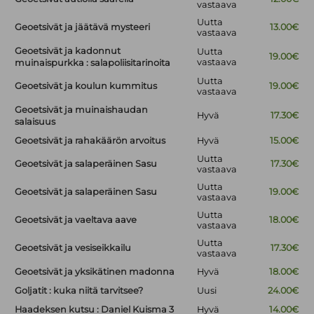
vastaava
Uutta
Geoetsivät ja jäätävä mysteeri
13.00€
vastaava
Geoetsivät ja kadonnut
Uutta
19.00€
vastaava
muinaispurkka : salapoliisitarinoita
Uutta
Geoetsivät ja koulun kummitus
19.00€
vastaava
Geoetsivät ja muinaishaudan
Hyvä
17.30€
salaisuus
Geoetsivät ja rahakäärön arvoitus
Hyvä
15.00€
Uutta
Geoetsivät ja salaperäinen Sasu
17.30€
vastaava
Uutta
Geoetsivät ja salaperäinen Sasu
19.00€
vastaava
Uutta
Geoetsivät ja vaeltava aave
18.00€
vastaava
Uutta
Geoetsivät ja vesiseikkailu
17.30€
vastaava
Geoetsivät ja yksikätinen madonna
Hyvä
18.00€
Goljatit : kuka niitä tarvitsee?
Uusi
24.00€
Haadeksen kutsu : Daniel Kuisma 3
Hyvä
14.00€