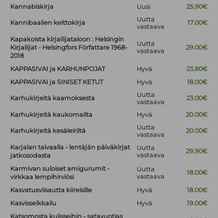
Kannabiskirja
Uusi
25.90€
Uutta
Kannibaalien keittokirja
17.00€
vastaava
Kapakoista kirjailijataloon : Helsingin
Uutta
Kirjailijat - Helsingfors Författare 1968-
29.00€
vastaava
2018
KAPPASIVAI ja KARHUNPOJAT
Hyvä
23.80€
KAPPASIVAI ja SINISET KETUT
Hyvä
18.00€
Uutta
Karhukirjeitä kaamoksesta
23.00€
vastaava
Karhukirjeitä kaukomailta
Hyvä
20.00€
Uutta
Karhukirjeitä kesäleiriltä
20.00€
vastaava
Karjalan taivaalla - lentäjän päiväkirjat
Uutta
29.90€
vastaava
jatkosodasta
Karmivan suloiset amigurumit -
Uutta
18.00€
vastaava
virkkaa lempihirviösi
Kasvatusviisautta kiireisille
Hyvä
18.00€
Kasvisseikkailu
Hyvä
19.00€
Katsomosta kulisseihin - satavuotias