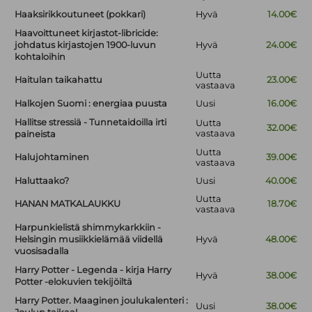
Haaksirikkoutuneet (pokkari)
Hyvä
14.00€
Haavoittuneet kirjastot-libricide:
johdatus kirjastojen 1900-luvun
Hyvä
24.00€
kohtaloihin
Uutta
Haitulan taikahattu
23.00€
vastaava
Halkojen Suomi : energiaa puusta
Uusi
16.00€
Hallitse stressiä - Tunnetaidoilla irti
Uutta
32.00€
vastaava
paineista
Uutta
Halujohtaminen
39.00€
vastaava
Haluttaako?
Uusi
40.00€
Uutta
HANAN MATKALAUKKU
18.70€
vastaava
Harpunkielistä shimmykarkkiin -
Helsingin musiikkielämää viidellä
Hyvä
48.00€
vuosisadalla
Harry Potter - Legenda - kirja Harry
Hyvä
38.00€
Potter -elokuvien tekijöiltä
Harry Potter. Maaginen joulukalenteri :
Uusi
38.00€