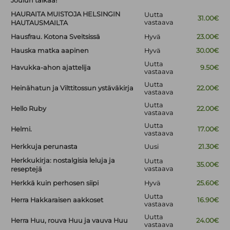
Joulun taikaa!
HAURAITA MUISTOJA HELSINGIN
Uutta
31.00€
vastaava
HAUTAUSMAILTA
Hausfrau. Kotona Sveitsissä
Hyvä
23.00€
Hauska matka aapinen
Hyvä
30.00€
Uutta
Havukka-ahon ajattelija
9.50€
vastaava
Uutta
Heinähatun ja Vilttitossun ystäväkirja
22.00€
vastaava
Uutta
Hello Ruby
22.00€
vastaava
Uutta
Helmi.
17.00€
vastaava
Herkkuja perunasta
Uusi
21.30€
Herkkukirja: nostalgisia leluja ja
Uutta
35.00€
vastaava
reseptejä
Herkkä kuin perhosen siipi
Hyvä
25.60€
Uutta
Herra Hakkaraisen aakkoset
16.90€
vastaava
Uutta
Herra Huu, rouva Huu ja vauva Huu
24.00€
vastaava