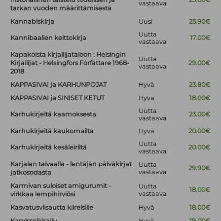
vastaava
tarkan vuoden määrittämisestä
Kannabiskirja
Uusi
25.90€
Uutta
Kannibaalien keittokirja
17.00€
vastaava
Kapakoista kirjailijataloon : Helsingin
Uutta
Kirjailijat - Helsingfors Författare 1968-
29.00€
vastaava
2018
KAPPASIVAI ja KARHUNPOJAT
Hyvä
23.80€
KAPPASIVAI ja SINISET KETUT
Hyvä
18.00€
Uutta
Karhukirjeitä kaamoksesta
23.00€
vastaava
Karhukirjeitä kaukomailta
Hyvä
20.00€
Uutta
Karhukirjeitä kesäleiriltä
20.00€
vastaava
Karjalan taivaalla - lentäjän päiväkirjat
Uutta
29.90€
vastaava
jatkosodasta
Karmivan suloiset amigurumit -
Uutta
18.00€
vastaava
virkkaa lempihirviösi
Kasvatusviisautta kiireisille
Hyvä
18.00€
Kasvisseikkailu
Hyvä
19.00€