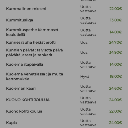
Uutta
Kummallinen mieleni
22.00€
vastaava
Uutta
Kummitusliiga
13.00€
vastaava
Kummitusperhe Kammoset
Uutta
14.00€
vastaava
koulutiellä
Kunnes rauha heidät erotti
Uusi
24.70€
Kunnian päivät : talvisota päivä
Uusi
34.90€
päivältä, aseet ja sankarit
Uutta
Kuolema iltapäivällä
14.00€
vastaava
Kuolema Venetsiassa : ja muita
Hyvä
18.00€
kertomuksia
Uutta
Kuoleman kaari
24.60€
vastaava
Uutta
KUONO KOHTI JOULUA
24.00€
vastaava
Uutta
Kuono kohti koulua
22.00€
vastaava
Uutta
Kupla
24.00€
vastaava