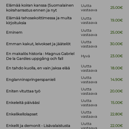
Elämää koiran kanssa (Suomalainen
Uutta
25.00€
vastaava
koiraharrastus ennen ja nyt
Elämää tehosekoittimessa ja muita
Uutta
19.00€
vastaava
kirjoituksia
Uutta
Eminem
25.00€
vastaava
Uutta
Emman kakut, leivokset ja jäätelöt
30.00€
vastaava
En makalös historia : Magnus Gabriel
Hyvä
23.00€
De la Gardies uppgång och fall
Uutta
En tahdo kuolla, en vain jaksa elää
18.00€
vastaava
Uutta
Englanninspringerspanieli
14.90€
vastaava
Uutta
Eniten vituttaa työ
20.00€
vastaava
Uutta
Enkeleitä päivääsi
15.00€
vastaava
Uutta
Enkelikellolapset
22.80€
vastaava
Uutta
Enkelit ja demonit - Lisävalaistusta
22.00€
vastaava