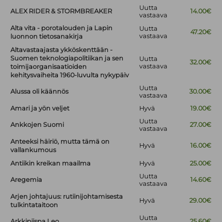
Uutta
ALEX RIDER & STORMBREAKER
14.00€
vastaava
Alta vita - porotalouden ja Lapin
Uutta
47.20€
vastaava
luonnon tietosanakirja
Altavastaajasta ykköskenttään -
Suomen teknologiapolitiikan ja sen
Uutta
32.00€
vastaava
toimijaorganisaatioiden
kehitysvaiheita 1960-luvulta nykypäiv
Uutta
Alussa oli käännös
30.00€
vastaava
Amari ja yön veljet
Hyvä
19.00€
Uutta
Ankkojen Suomi
27.00€
vastaava
Anteeksi häiriö, mutta tämä on
Hyvä
16.00€
vallankumous
Antiikin kreikan maailma
Hyvä
25.00€
Uutta
Aregemia
14.60€
vastaava
Arjen johtajuus: rutiinijohtamisesta
Hyvä
29.00€
tulkintataitoon
Uutta
Arkkipiispa Leo
25.60€