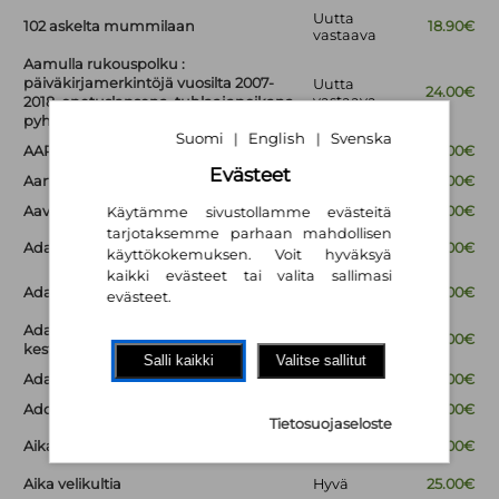
Uutta
102 askelta mummilaan
18.90€
vastaava
Aamulla rukouspolku :
päiväkirjamerkintöjä vuosilta 2007-
Uutta
24.00€
vastaava
2018, opetuslapsena, tuhlaajapoikana,
pyhiinvaeltajana
Suomi
English
Svenska
|
|
AAPISKUKKO
Hyvä
18.00€
Evästeet
Aarteita ja muistoesineitä
Hyvä
14.00€
Aavesaaren arvoitus
Hyvä
18.00€
Käytämme sivustollamme evästeitä
tarjotaksemme parhaan mahdollisen
Uutta
Ada Gootti ja hiiren haamu
34.00€
käyttökokemuksen. Voit hyväksyä
vastaava
kaikki evästeet tai valita sallimasi
Uutta
Ada Gootti ja Humisevan karju
26.00€
evästeet.
vastaava
Ada Gootti ja kuoloa kamalammat
Uutta
29.00€
vastaava
kestit
Salli kaikki
Valitse sallitut
Ada Gootti ja synkeä sinfonia
Uusi
29.00€
Adoptiomatka
Uusi
29.00€
Tietosuojaseloste
Uutta
Aika - Suuren mysteerin jäljillä
35.00€
vastaava
Aika velikultia
Hyvä
25.00€