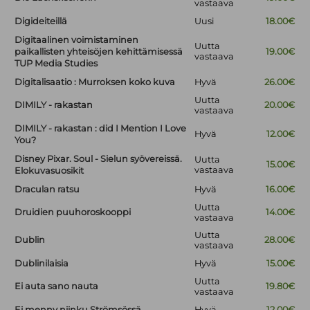
vastaava
Digideiteillä
Uusi
18.00€
Digitaalinen voimistaminen
Uutta
paikallisten yhteisöjen kehittämisessä
19.00€
vastaava
TUP Media Studies
Digitalisaatio : Murroksen koko kuva
Hyvä
26.00€
Uutta
DIMILY - rakastan
20.00€
vastaava
DIMILY - rakastan : did I Mention I Love
Hyvä
12.00€
You?
Disney Pixar. Soul - Sielun syövereissä.
Uutta
15.00€
vastaava
Elokuvasuosikit
Draculan ratsu
Hyvä
16.00€
Uutta
Druidien puuhoroskooppi
14.00€
vastaava
Uutta
Dublin
28.00€
vastaava
Dublinilaisia
Hyvä
15.00€
Uutta
Ei auta sano nauta
19.80€
vastaava
Ei menny niinku Strömsössä
Hyvä
12.00€