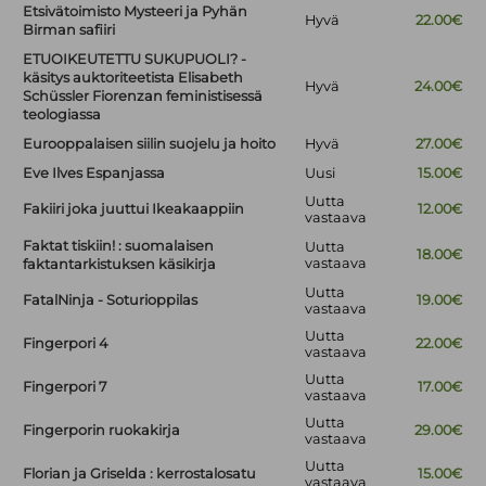
Etsivätoimisto Mysteeri ja Pyhän
Hyvä
22.00€
Birman safiiri
ETUOIKEUTETTU SUKUPUOLI? -
käsitys auktoriteetista Elisabeth
Hyvä
24.00€
Schüssler Fiorenzan feministisessä
teologiassa
Eurooppalaisen siilin suojelu ja hoito
Hyvä
27.00€
Eve Ilves Espanjassa
Uusi
15.00€
Uutta
Fakiiri joka juuttui Ikeakaappiin
12.00€
vastaava
Faktat tiskiin! : suomalaisen
Uutta
18.00€
vastaava
faktantarkistuksen käsikirja
Uutta
FatalNinja - Soturioppilas
19.00€
vastaava
Uutta
Fingerpori 4
22.00€
vastaava
Uutta
Fingerpori 7
17.00€
vastaava
Uutta
Fingerporin ruokakirja
29.00€
vastaava
Uutta
Florian ja Griselda : kerrostalosatu
15.00€
vastaava