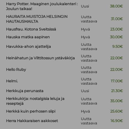
Harry Potter. Maaginen joulukalenteri :
Uusi
38.00€
Joulun taikaa!
HAURAITA MUISTOJA HELSINGIN
Uutta
31.00€
vastaava
HAUTAUSMAILTA
Hausfrau. Kotona Sveitsissä
Hyvä
23.00€
Hauska matka aapinen
Hyvä
30.00€
Uutta
Havukka-ahon ajattelija
9.50€
vastaava
Uutta
Heinähatun ja Vilttitossun ystäväkirja
22.00€
vastaava
Uutta
Hello Ruby
22.00€
vastaava
Uutta
Helmi.
17.00€
vastaava
Herkkuja perunasta
Uusi
21.30€
Herkkukirja: nostalgisia leluja ja
Uutta
35.00€
vastaava
reseptejä
Herkkä kuin perhosen siipi
Hyvä
25.60€
Uutta
Herra Hakkaraisen aakkoset
16.90€
vastaava