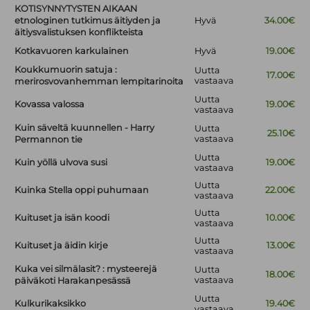
KOTISYNNYTYSTEN AIKAAN
etnologinen tutkimus äitiyden ja
Hyvä
34.00€
äitiysvalistuksen konflikteista
Kotkavuoren karkulainen
Hyvä
19.00€
Koukkumuorin satuja :
Uutta
17.00€
vastaava
merirosvovanhemman lempitarinoita
Uutta
Kovassa valossa
19.00€
vastaava
Kuin säveltä kuunnellen - Harry
Uutta
25.10€
vastaava
Permannon tie
Uutta
Kuin yöllä ulvova susi
19.00€
vastaava
Uutta
Kuinka Stella oppi puhumaan
22.00€
vastaava
Uutta
Kuituset ja isän koodi
10.00€
vastaava
Uutta
Kuituset ja äidin kirje
13.00€
vastaava
Kuka vei silmälasit? : mysteerejä
Uutta
18.00€
vastaava
päiväkoti Harakanpesässä
Uutta
Kulkurikaksikko
19.40€
vastaava