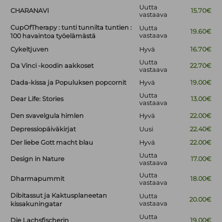
Uutta
CHARANAVI
15.70€
vastaava
CupOfTherapy : tunti tunnilta tuntien :
Uutta
19.60€
vastaava
100 havaintoa työelämästä
Cykeltjuven
Hyvä
16.70€
Uutta
Da Vinci -koodin aakkoset
22.70€
vastaava
Dada-kissa ja Populuksen popcornit
Hyvä
19.00€
Uutta
Dear Life: Stories
13.00€
vastaava
Den svavelgula himlen
Hyvä
22.00€
Depressiopäiväkirjat
Uusi
22.40€
Der liebe Gott macht blau
Hyvä
22.00€
Uutta
Design in Nature
17.00€
vastaava
Uutta
Dharmapummit
18.00€
vastaava
Dibitassut ja Kaktusplaneetan
Uutta
20.00€
vastaava
kissakuningatar
Uutta
Die Lachsfischerin
19.00€