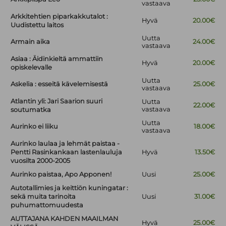
vastaava
Arkkitehtien piparkakkutalot :
Hyvä
20.00€
Uudistettu laitos
Uutta
Armain aika
24.00€
vastaava
Asiaa : Äidinkieltä ammattiin
Hyvä
20.00€
opiskelevalle
Uutta
Askelia : esseitä kävelemisestä
25.00€
vastaava
Atlantin yli: Jari Saarion suuri
Uutta
22.00€
vastaava
soutumatka
Uutta
Aurinko ei liiku
18.00€
vastaava
Aurinko laulaa ja lehmät paistaa -
Pentti Rasinkankaan lastenlauluja
Hyvä
13.50€
vuosilta 2000-2005
Aurinko paistaa, Apo Apponen!
Uusi
25.00€
Autotallimies ja keittiön kuningatar :
sekä muita tarinoita
Uusi
31.00€
puhumattomuudesta
AUTTAJANA KAHDEN MAAILMAN
Hyvä
25.00€