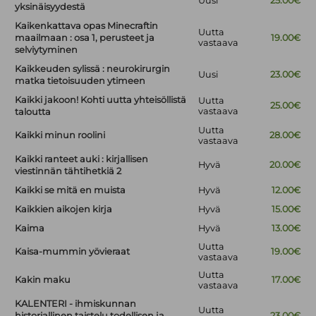
Uusi
25.00€
yksinäisyydestä
Kaikenkattava opas Minecraftin
Uutta
maailmaan : osa 1, perusteet ja
19.00€
vastaava
selviytyminen
Kaikkeuden sylissä : neurokirurgin
Uusi
23.00€
matka tietoisuuden ytimeen
Kaikki jakoon! Kohti uutta yhteisöllistä
Uutta
25.00€
vastaava
taloutta
Uutta
Kaikki minun roolini
28.00€
vastaava
Kaikki ranteet auki : kirjallisen
Hyvä
20.00€
viestinnän tähtihetkiä 2
Kaikki se mitä en muista
Hyvä
12.00€
Kaikkien aikojen kirja
Hyvä
15.00€
Kaima
Hyvä
13.00€
Uutta
Kaisa-mummin yövieraat
19.00€
vastaava
Uutta
Kakin maku
17.00€
vastaava
KALENTERI - ihmiskunnan
Uutta
historiallinen taistelu todellisen ja
23.00€