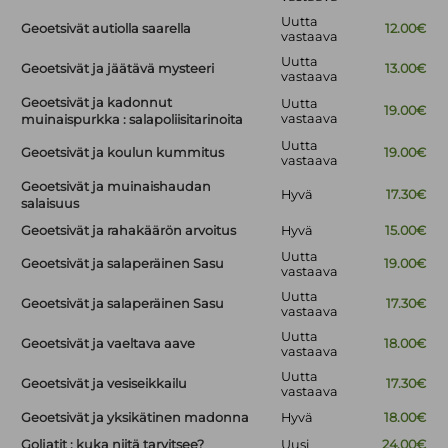
Uutta
Geoetsivät autiolla saarella
12.00€
vastaava
Uutta
Geoetsivät ja jäätävä mysteeri
13.00€
vastaava
Geoetsivät ja kadonnut
Uutta
19.00€
vastaava
muinaispurkka : salapoliisitarinoita
Uutta
Geoetsivät ja koulun kummitus
19.00€
vastaava
Geoetsivät ja muinaishaudan
Hyvä
17.30€
salaisuus
Geoetsivät ja rahakäärön arvoitus
Hyvä
15.00€
Uutta
Geoetsivät ja salaperäinen Sasu
19.00€
vastaava
Uutta
Geoetsivät ja salaperäinen Sasu
17.30€
vastaava
Uutta
Geoetsivät ja vaeltava aave
18.00€
vastaava
Uutta
Geoetsivät ja vesiseikkailu
17.30€
vastaava
Geoetsivät ja yksikätinen madonna
Hyvä
18.00€
Goljatit : kuka niitä tarvitsee?
Uusi
24.00€