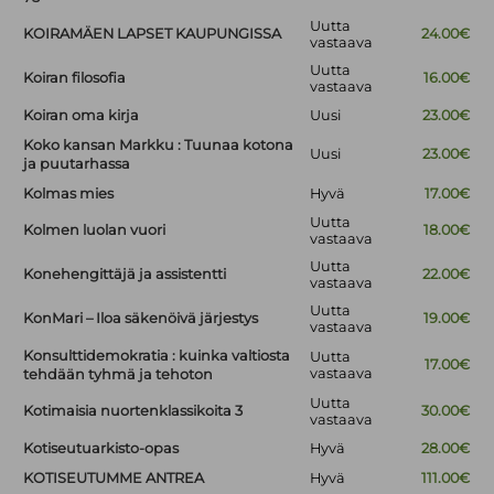
Uutta
KOIRAMÄEN LAPSET KAUPUNGISSA
24.00€
vastaava
Uutta
Koiran filosofia
16.00€
vastaava
Koiran oma kirja
Uusi
23.00€
Koko kansan Markku : Tuunaa kotona
Uusi
23.00€
ja puutarhassa
Kolmas mies
Hyvä
17.00€
Uutta
Kolmen luolan vuori
18.00€
vastaava
Uutta
Konehengittäjä ja assistentti
22.00€
vastaava
Uutta
KonMari – Iloa säkenöivä järjestys
19.00€
vastaava
Konsulttidemokratia : kuinka valtiosta
Uutta
17.00€
vastaava
tehdään tyhmä ja tehoton
Uutta
Kotimaisia nuortenklassikoita 3
30.00€
vastaava
Kotiseutuarkisto-opas
Hyvä
28.00€
KOTISEUTUMME ANTREA
Hyvä
111.00€