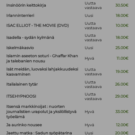
Uutta
Insinöörin keittokirja
30.50€
vastaava
Irlanninterrieri
Uusi
18.00€
Uutta
ISAC ELLIOT - THE MOVIE (DVD)
10.00€
vastaava
Uutta
Isadella - sydän kylmänä
18.00€
vastaava
Iskelmäkasvio
Uusi
25.00€
Islamin aseeton soturi - Ghaffar Khan
Hyvä
11.00€
ja talebanien nousu
Isät meidän, luovaksi lahjakkuudeksi
Uutta
19.00€
vastaava
kasvaminen
Uutta
Italialainen tytär
26.00€
vastaava
Uutta
ITSEHYPNOOSI
29.00€
vastaava
Itsensä markkinoijat : nuorten
journalistien urapolut ja yksilöllistyvä
Hyvä
33.00€
työelämä
Ja aurinko nousee
Hyvä
12.00€
Jaettu matka : Sadun syöpätarina
Uusi
20.00€