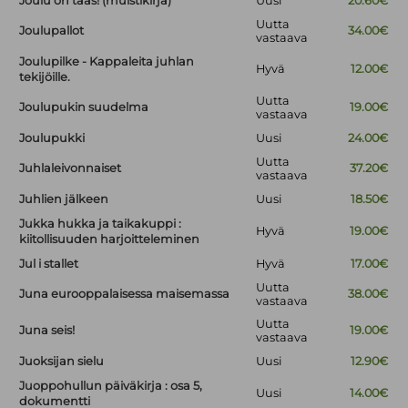
Joulu on taas! (muistikirja)
Uusi
20.60€
Uutta
Joulupallot
34.00€
vastaava
Joulupilke - Kappaleita juhlan
Hyvä
12.00€
tekijöille.
Uutta
Joulupukin suudelma
19.00€
vastaava
Joulupukki
Uusi
24.00€
Uutta
Juhlaleivonnaiset
37.20€
vastaava
Juhlien jälkeen
Uusi
18.50€
Jukka hukka ja taikakuppi :
Hyvä
19.00€
kiitollisuuden harjoitteleminen
Jul i stallet
Hyvä
17.00€
Uutta
Juna eurooppalaisessa maisemassa
38.00€
vastaava
Uutta
Juna seis!
19.00€
vastaava
Juoksijan sielu
Uusi
12.90€
Juoppohullun päiväkirja : osa 5,
Uusi
14.00€
dokumentti