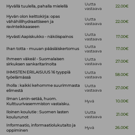
Uutta
Hyvällä tuulella, pahalla mielellä
22.00€
vastaava
Hyvän olon keittokirja: opas
Uutta
vähähiilihydraattiseen ja
22.00€
vastaava
ravinteikkaaseen
Uutta
Hyvästi Aapiskukko - näköispainos
17.00€
vastaava
Uutta
Ihan totta - muuan pääsiäiskertomus
17.00€
vastaava
Ihmeen väkeä! - Suomalaisen
Uutta
27.00€
vastaava
sirkuksen sankaritarinoita
IHMISTEN ERILAISUUS 16 tyyppiä
Uutta
58.00€
vastaava
työelämässä
Iholla : kaikki kehomme suurimmasta
Uutta
27.00€
vastaava
elimestä
Ilman Lenin-setää, huom.
Hyvä
10.00€
Kulttuurivasemmiston vastaisku.
Iloinen koulutie : Suomen lasten
Uutta
21.00€
vastaava
koulurunot
Informaatio, informaatiolukutaito ja
Hyvä
26.00€
oppiminen