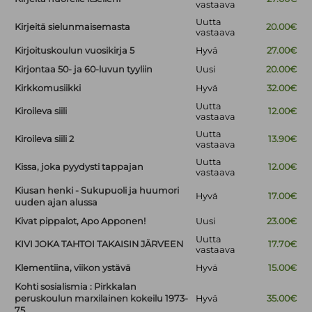
vastaava
Uutta
Kirjeitä sielunmaisemasta
20.00€
vastaava
Kirjoituskoulun vuosikirja 5
Hyvä
27.00€
Kirjontaa 50- ja 60-luvun tyyliin
Uusi
20.00€
Kirkkomusiikki
Hyvä
32.00€
Uutta
Kiroileva siili
12.00€
vastaava
Uutta
Kiroileva siili 2
13.90€
vastaava
Uutta
Kissa, joka pyydysti tappajan
12.00€
vastaava
Kiusan henki - Sukupuoli ja huumori
Hyvä
17.00€
uuden ajan alussa
Kivat pippalot, Apo Apponen!
Uusi
23.00€
Uutta
KIVI JOKA TAHTOI TAKAISIN JÄRVEEN
17.70€
vastaava
Klementiina, viikon ystävä
Hyvä
15.00€
Kohti sosialismia : Pirkkalan
peruskoulun marxilainen kokeilu 1973-
Hyvä
35.00€
75