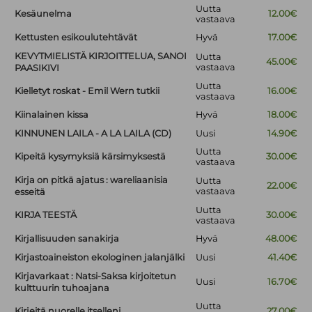
Uutta
Kesäunelma
12.00€
vastaava
Kettusten esikoulutehtävät
Hyvä
17.00€
KEVYTMIELISTÄ KIRJOITTELUA, SANOI
Uutta
45.00€
vastaava
PAASIKIVI
Uutta
Kielletyt roskat - Emil Wern tutkii
16.00€
vastaava
Kiinalainen kissa
Hyvä
18.00€
KINNUNEN LAILA - A LA LAILA (CD)
Uusi
14.90€
Uutta
Kipeitä kysymyksiä kärsimyksestä
30.00€
vastaava
Kirja on pitkä ajatus : wareliaanisia
Uutta
22.00€
vastaava
esseitä
Uutta
KIRJA TEESTÄ
30.00€
vastaava
Kirjallisuuden sanakirja
Hyvä
48.00€
Kirjastoaineiston ekologinen jalanjälki
Uusi
41.40€
Kirjavarkaat : Natsi-Saksa kirjoitetun
Uusi
16.70€
kulttuurin tuhoajana
Uutta
Kirjeitä nuorelle itselleni
27.00€