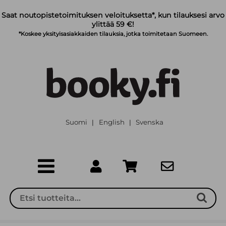
Siirry pääsisältöön
Saat noutopistetoimituksen veloituksetta*, kun tilauksesi arvo
ylittää 59 €!
*Koskee yksityisasiakkaiden tilauksia, jotka toimitetaan Suomeen.
Suomi
English
Svenska
|
|