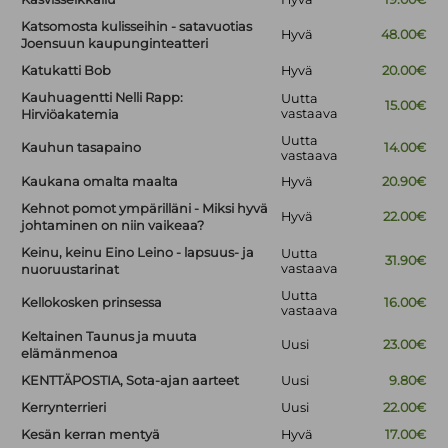
Katsomosta kulisseihin - satavuotias
Hyvä
48.00€
Joensuun kaupunginteatteri
Katukatti Bob
Hyvä
20.00€
Kauhuagentti Nelli Rapp:
Uutta
15.00€
vastaava
Hirviöakatemia
Uutta
Kauhun tasapaino
14.00€
vastaava
Kaukana omalta maalta
Hyvä
20.90€
Kehnot pomot ympärilläni - Miksi hyvä
Hyvä
22.00€
johtaminen on niin vaikeaa?
Keinu, keinu Eino Leino - lapsuus- ja
Uutta
31.90€
vastaava
nuoruustarinat
Uutta
Kellokosken prinsessa
16.00€
vastaava
Keltainen Taunus ja muuta
Uusi
23.00€
elämänmenoa
KENTTÄPOSTIA, Sota-ajan aarteet
Uusi
9.80€
Kerrynterrieri
Uusi
22.00€
Kesän kerran mentyä
Hyvä
17.00€