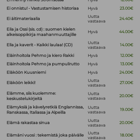
Ei onnistu! - Vastustamisen historiaa
Hyvä
23.00€
Uutta
Ei äitimateriaalia
24.40€
vastaava
Eila ja Ossi (sis. cd) : suomen kielen
Hyvä
44.00€
alkeisoppikirja maahanmuuttajille
Uutta
Ella ja kaverit - Kaikki laulaa! (CD)
14.00€
vastaava
Eläinhoitola Pehmo ja kiero Rakki
Hyvä
12.00€
Eläinhoitola Pehmo ja pumpulirutto
Hyvä
13.00€
Eläköön Kuusniemi
Hyvä
24.00€
Uutta
Eläköön leikki!
27.00€
vastaava
Elämme, siis kuolemme:
Uutta
20.00€
vastaava
keskustelukirjeitä
Elämyksiä ja kävelyretkiä Englannissa,
Uutta
19.00€
vastaava
Ranskassa, Italiassa ja Alpeilla
Uutta
Elämä rakastaa sinua
20.00€
vastaava
Uutta
Elämäni vuosi : tekemistä joka päivälle
18.00€
vastaava