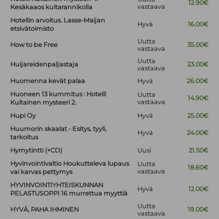
12.90€
vastaava
Kesäkaaos kultarannikolla
Hotellin arvoitus. Lasse-Maijan
Hyvä
16.00€
etsivätoimisto
Uutta
How to be Free
35.00€
vastaava
Uutta
Huijareidenpaljastaja
23.00€
vastaava
Huomenna kevät palaa
Hyvä
26.00€
Huoneen 13 kummitus : Hotelli
Uutta
14.90€
vastaava
Kultainen mysteeri 2.
Hupi Oy
Hyvä
25.00€
Huumorin skaalat - Esitys, tyyli,
Hyvä
24.00€
tarkoitus
Hymytintti (+CD)
Uusi
21.50€
Hyvinvointivaltio Houkutteleva lupaus
Uutta
18.60€
vastaava
vai karvas pettymys
HYVINVOINTIYHTEISKUNNAN
Hyvä
12.00€
PELASTUSOPPI 16 murrettua myyttiä
Uutta
HYVÄ, PAHA IHMINEN
19.00€
vastaava