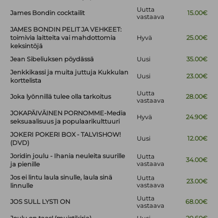
Uutta
James Bondin cocktailit
15.00€
vastaava
JAMES BONDIN PELIT JA VEHKEET:
toimivia laitteita vai mahdottomia
Hyvä
25.00€
keksintöjä
Jean Sibeliuksen pöydässä
Uusi
35.00€
Jenkkikassi ja muita juttuja Kukkulan
Uusi
23.00€
korttelista
Uutta
Joka lyönnillä tulee olla tarkoitus
28.00€
vastaava
JOKAPÄIVÄINEN PORNOMME-Media
Hyvä
24.90€
seksuaalisuus ja populaarikulttuuri
JOKERI POKERI BOX - TALVISHOW!
Uusi
12.00€
(DVD)
Joridin joulu - Ihania neuleita suurille
Uutta
34.00€
vastaava
ja pienille
Jos ei lintu laula sinulle, laula sinä
Uutta
23.00€
vastaava
linnulle
Uutta
JOS SULL LYSTI ON
68.00€
vastaava