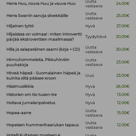
Uutta
Herra Huu, rouva Huu ja vauva Huu
24.00€
vastaava
Uutta
Herra Swanin sanoja siivekkäille
25.00€
vastaava
Hiljainen tyttö
Hyvä
27.00€
Hiljaisissa on voimaa! : miten introvertti
Tyydyttävä
20.00€
pärjää ekstroverttien maailmassa?
Uutta
Hilla ja salaperäinen saarni (kirja + CD)
30.00€
vastaava
Hirmuhommeleita. Pikkuhirviön
Uutta
23.00€
vastaava
puuhakirja
Hirveä häpeä - Suomalainen häpeä ja
Uusi
23.00€
kuinka siitä pääsee eroon
Hissimusiikkia
Hyvä
26.00€
Historien om tio-tusen-tre
Hyvä
13.00€
Hoitava jumalanpalvelus
Hyvä
12.00€
Uutta
Hopea-aarre
15.00€
vastaava
Uutta
Hopeisen hummerihaarukan tapaus
12.00€
vastaava
Hotelli Kultainen mysteeri 4:
Uutta