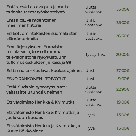
Entäs jos# Laulava puu ja muita
Uutta
55.00€
vastaava
tarinoita teematyöskentelystä
Entäs jos…Vaihtoehtoinen
Uutta
25.00€
vastaava
maailmanhistoria
Erakot : omintakeisten suomalaisten
Uutta
26.60€
vastaava
elämäntarinoita
Erot järjestykseen! Eurovision
laulukilpailu, kansallisuus ja
Tyydyttävä
20.00€
televisiohistoria Nykykulttuurin
tutkimuskeskuksen julkaisuja 88
Erätarinoita - Kuulevat kuulosuojaimet
Uusi
27.00€
ESKO RAHKONEN - TOIVOTUT
Uusi
9.00€
Etelä-Sudanin synnytystuskat :
Uutta
22.90€
vastaava
valtataistelu tuhosi unelman
Uutta
Etsivätoimisto Henkka & Kivimutka
19.00€
vastaava
Etsivätoimisto Henkka & Kivimutka ja
Hyvä
15.00€
joulukuun kuudes
Etsivätoimisto Henkka ja Kivimutka ja
Hyvä
15.00€
Kurko Kökköläinen