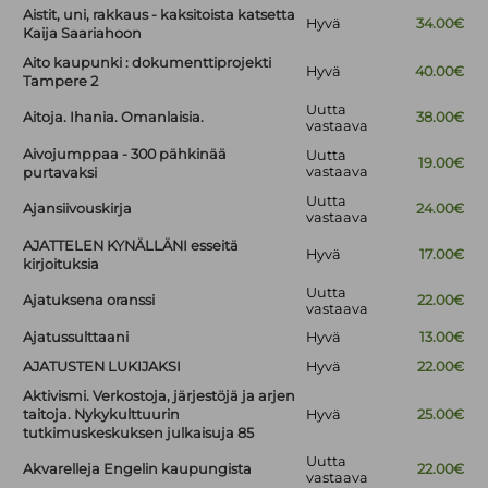
Aistit, uni, rakkaus - kaksitoista katsetta
Hyvä
34.00€
Kaija Saariahoon
Aito kaupunki : dokumenttiprojekti
Hyvä
40.00€
Tampere 2
Uutta
Aitoja. Ihania. Omanlaisia.
38.00€
vastaava
Aivojumppaa - 300 pähkinää
Uutta
19.00€
vastaava
purtavaksi
Uutta
Ajansiivouskirja
24.00€
vastaava
AJATTELEN KYNÄLLÄNI esseitä
Hyvä
17.00€
kirjoituksia
Uutta
Ajatuksena oranssi
22.00€
vastaava
Ajatussulttaani
Hyvä
13.00€
AJATUSTEN LUKIJAKSI
Hyvä
22.00€
Aktivismi. Verkostoja, järjestöjä ja arjen
taitoja. Nykykulttuurin
Hyvä
25.00€
tutkimuskeskuksen julkaisuja 85
Uutta
Akvarelleja Engelin kaupungista
22.00€
vastaava