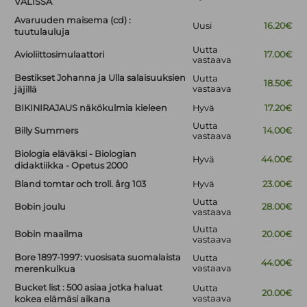
VÄLISSÄ
Avaruuden maisema (cd) :
Uusi
16.20€
tuutulauluja
Uutta
Avioliittosimulaattori
17.00€
vastaava
Bestikset Johanna ja Ulla salaisuuksien
Uutta
18.50€
vastaava
jäjillä
BIKINIRAJAUS näkökulmia kieleen
Hyvä
17.20€
Uutta
Billy Summers
14.00€
vastaava
Biologia eläväksi - Biologian
Hyvä
44.00€
didaktiikka - Opetus 2000
Bland tomtar och troll. årg 103
Hyvä
23.00€
Uutta
Bobin joulu
28.00€
vastaava
Uutta
Bobin maailma
20.00€
vastaava
Bore 1897-1997: vuosisata suomalaista
Uutta
44.00€
vastaava
merenkulkua
Bucket list : 500 asiaa jotka haluat
Uutta
20.00€
vastaava
kokea elämäsi aikana