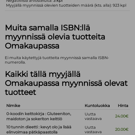
Negatiivisia arvosteluita:
3 kpl
Myyjällä myynnissä olevien tuotteiden määrä (kts. alla): 923 kpl
Muita samalla ISBN:llä
myynnissä olevia tuotteita
Omakaupassa
Ei muita käytettyjä tuotteita myynnissä samalla ISBN-
numerolla.
Kaikki tällä myyjällä
Omakaupassa myynnissä olevat
tuotteet
Nimike
Kuntoluokka
Hinta
0-koodin keittokirja : Gluteeniton,
Uutta
24.00€
vastaava
maidoton ja sokeriton keittiö
10 tunnin dieetti : kevyt olo ja lisää
Uutta
20.00€
vastaava
elinvoimaa pätkäpaastolla