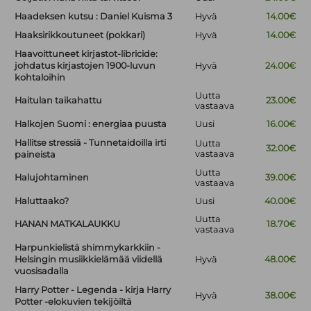
Haadeksen kutsu : Daniel Kuisma 3
Hyvä
14.00€
Haaksirikkoutuneet (pokkari)
Hyvä
14.00€
Haavoittuneet kirjastot-libricide:
johdatus kirjastojen 1900-luvun
Hyvä
24.00€
kohtaloihin
Uutta
Haitulan taikahattu
23.00€
vastaava
Halkojen Suomi : energiaa puusta
Uusi
16.00€
Hallitse stressiä - Tunnetaidoilla irti
Uutta
32.00€
vastaava
paineista
Uutta
Halujohtaminen
39.00€
vastaava
Haluttaako?
Uusi
40.00€
Uutta
HANAN MATKALAUKKU
18.70€
vastaava
Harpunkielistä shimmykarkkiin -
Helsingin musiikkielämää viidellä
Hyvä
48.00€
vuosisadalla
Harry Potter - Legenda - kirja Harry
Hyvä
38.00€
Potter -elokuvien tekijöiltä