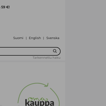
 59 €!
Suomi
English
Svenska
|
|
Tarkennettu haku