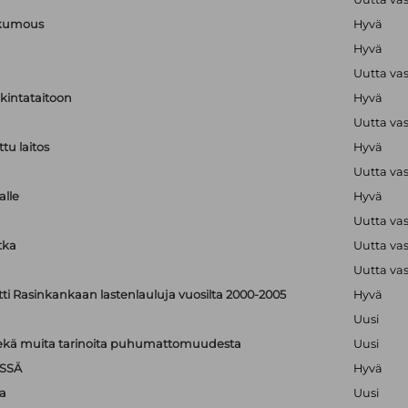
nkumous
Hyvä
Hyvä
Uutta va
lkintataitoon
Hyvä
Uutta va
tu laitos
Hyvä
Uutta va
alle
Hyvä
Uutta va
tka
Uutta va
Uutta va
tti Rasinkankaan lastenlauluja vuosilta 2000-2005
Hyvä
Uusi
: sekä muita tarinoita puhumattomuudesta
Uusi
SSÄ
Hyvä
a
Uusi