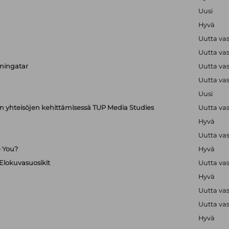
Uusi
Hyvä
Uutta va
Uutta va
uningatar
Uutta va
Uutta va
Uusi
en yhteisöjen kehittämisessä TUP Media Studies
Uutta va
Hyvä
Uutta va
e You?
Hyvä
 Elokuvasuosikit
Uutta va
Hyvä
Uutta va
Uutta va
Hyvä