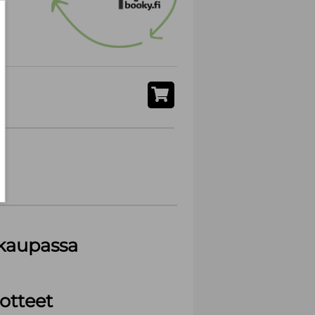
akaupassa
otteet