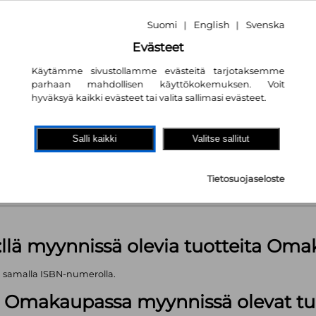
Suomi
English
Svenska
|
|
Evästeet
Käytämme sivustollamme evästeitä tarjotaksemme
parhaan mahdollisen käyttökokemuksen. Voit
nta
26.20€
hyväksyä kaikki evästeet tai valita sallimasi evästeet.
akaupassa
autta!
Salli kaikki
Valitse sallitut
kpl
Tietosuojaseloste
äärä (kts. alla): 923 kpl
:llä myynnissä olevia tuotteita Om
ä samalla ISBN-numerolla.
lä Omakaupassa myynnissä olevat tu