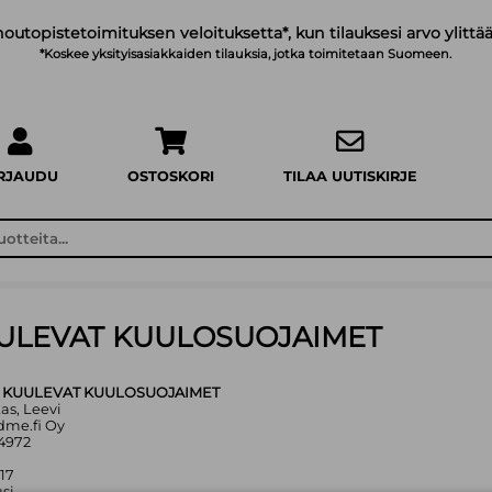
noutopistetoimituksen veloituksetta*, kun tilauksesi arvo ylittää
*Koskee yksityisasiakkaiden tilauksia, jotka toimitetaan Suomeen.
IRJAUDU
OSTOSKORI
TILAA UUTISKIRJE
UULEVAT KUULOSUOJAIMET
- KUULEVAT KUULOSUOJAIMET
kas, Leevi
dme.fi Oy
4972
017
si