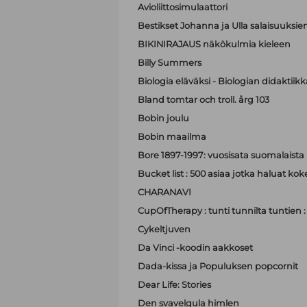
Avioliittosimulaattori
Bestikset Johanna ja Ulla salaisuuksien 
BIKINIRAJAUS näkökulmia kieleen
Billy Summers
Biologia eläväksi - Biologian didaktiik
Bland tomtar och troll. årg 103
Bobin joulu
Bobin maailma
Bore 1897-1997: vuosisata suomalaist
Bucket list : 500 asiaa jotka haluat ko
CHARANAVI
CupOfTherapy : tunti tunnilta tuntien 
Cykeltjuven
Da Vinci -koodin aakkoset
Dada-kissa ja Populuksen popcornit
Dear Life: Stories
Den svavelgula himlen