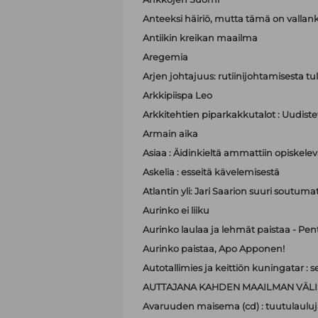
Anteeksi häiriö, mutta tämä on valla
Antiikin kreikan maailma
Aregemia
Arjen johtajuus: rutiinijohtamisesta tu
Arkkipiispa Leo
Arkkitehtien piparkakkutalot : Uudistet
Armain aika
Asiaa : Äidinkieltä ammattiin opiskelev
Askelia : esseitä kävelemisestä
Atlantin yli: Jari Saarion suuri soutuma
Aurinko ei liiku
Aurinko laulaa ja lehmät paistaa - Pen
Aurinko paistaa, Apo Apponen!
Autotallimies ja keittiön kuningatar 
AUTTAJANA KAHDEN MAAILMAN VÄLI
Avaruuden maisema (cd) : tuutulauluj