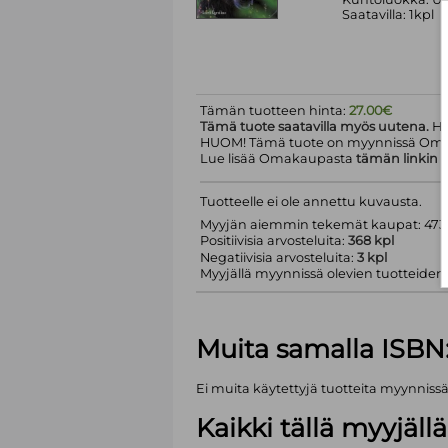
Saatavilla: 1kpl
Tämän tuotteen hinta:
27.00€
Tämä tuote saatavilla myös uutena.
Hi
HUOM! Tämä tuote on myynnissä Om
Lue lisää Omakaupasta
tämän linkin
k
Tuotteelle ei ole annettu kuvausta.
Myyjän aiemmin tekemät kaupat: 473 
Positiivisia arvosteluita:
368 kpl
Negatiivisia arvosteluita:
3 kpl
Myyjällä myynnissä olevien tuotteiden m
Muita samalla ISBN
Ei muita käytettyjä tuotteita myynniss
Kaikki tällä myyjäl