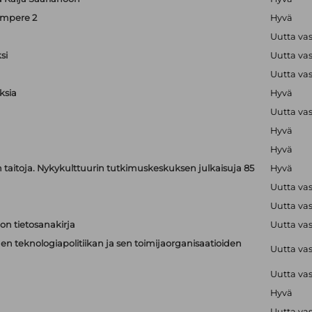
ampere 2
Hyvä
Uutta va
si
Uutta va
Uutta va
ksia
Hyvä
Uutta va
Hyvä
Hyvä
jen taitoja. Nykykulttuurin tutkimuskeskuksen julkaisuja 85
Hyvä
Uutta va
Uutta va
on tietosanakirja
Uutta va
n teknologiapolitiikan ja sen toimijaorganisaatioiden
Uutta va
Uutta va
Hyvä
Uutta va