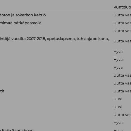
Kuntolu
doton ja sokeriton keittiö
Uutta va
linvoimaa pätkäpaastolla
Uutta va
Uutta va
ntöjä vuosilta 2007-2018, opetuslapsena, tuhlaajapoikana,
Uutta va
Hyvä
Hyvä
Hyvä
Uutta va
Uutta va
it
Uutta va
Uusi
Uusi
Uutta va
Hyvä
ta Kaija Saariahoon
Hyvä