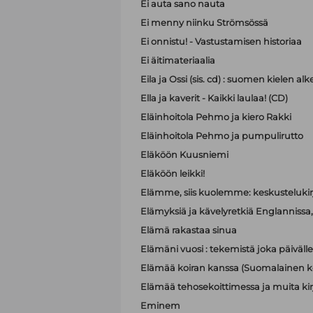
Ei auta sano nauta
Ei menny niinku Strömsössä
Ei onnistu! - Vastustamisen historiaa
Ei äitimateriaalia
Eila ja Ossi (sis. cd) : suomen kielen 
Ella ja kaverit - Kaikki laulaa! (CD)
Eläinhoitola Pehmo ja kiero Rakki
Eläinhoitola Pehmo ja pumpulirutto
Eläköön Kuusniemi
Eläköön leikki!
Elämme, siis kuolemme: keskustelukir
Elämyksiä ja kävelyretkiä Englannissa, R
Elämä rakastaa sinua
Elämäni vuosi : tekemistä joka päivälle
Elämää koiran kanssa (Suomalainen ko
Elämää tehosekoittimessa ja muita kir
Eminem