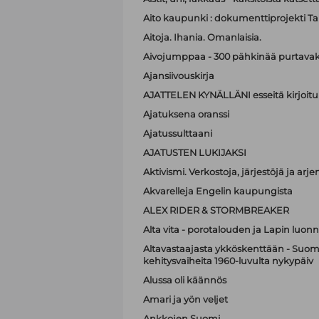
Aito kaupunki : dokumenttiprojekti T
Aitoja. Ihania. Omanlaisia.
Aivojumppaa - 300 pähkinää purtavak
Ajansiivouskirja
AJATTELEN KYNÄLLÄNI esseitä kirjoitu
Ajatuksena oranssi
Ajatussulttaani
AJATUSTEN LUKIJAKSI
Aktivismi. Verkostoja, järjestöjä ja ar
Akvarelleja Engelin kaupungista
ALEX RIDER & STORMBREAKER
Alta vita - porotalouden ja Lapin luonn
Altavastaajasta ykköskenttään - Suome
kehitysvaiheita 1960-luvulta nykypäiv
Alussa oli käännös
Amari ja yön veljet
Ankkojen Suomi