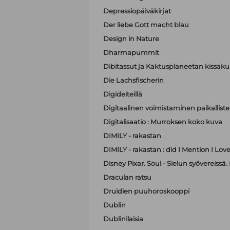
Depressiopäiväkirjat
Der liebe Gott macht blau
Design in Nature
Dharmapummit
Dibitassut ja Kaktusplaneetan kissak
Die Lachsfischerin
Digideiteillä
Digitaalinen voimistaminen paikallist
Digitalisaatio : Murroksen koko kuva
DIMILY - rakastan
DIMILY - rakastan : did I Mention I Lov
Disney Pixar. Soul - Sielun syövereissä.
Draculan ratsu
Druidien puuhoroskooppi
Dublin
Dublinilaisia