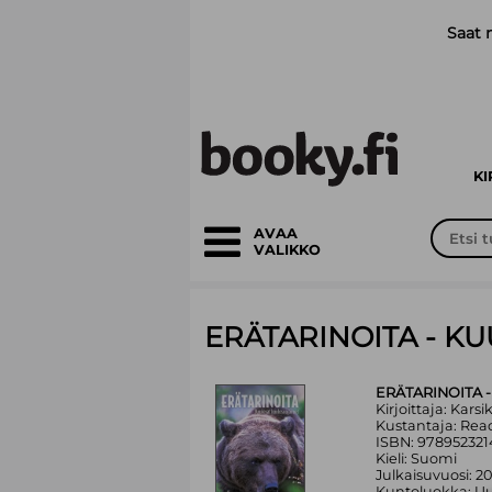
Siirry pääsisältöön
Saat 
K
AVAA
VALIKKO
ERÄTARINOITA - K
ERÄTARINOITA 
Kirjoittaja: Karsi
Kustantaja: Rea
ISBN: 978952321
Kieli: Suomi
Julkaisuvuosi: 2
Kuntoluokka: Uu