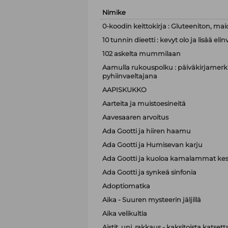
Nimike
0-koodin keittokirja : Gluteeniton, mai
10 tunnin dieetti : kevyt olo ja lisää e
102 askelta mummilaan
Aamulla rukouspolku : päiväkirjamerki
pyhiinvaeltajana
AAPISKUKKO
Aarteita ja muistoesineitä
Aavesaaren arvoitus
Ada Gootti ja hiiren haamu
Ada Gootti ja Humisevan karju
Ada Gootti ja kuoloa kamalammat kest
Ada Gootti ja synkeä sinfonia
Adoptiomatka
Aika - Suuren mysteerin jäljillä
Aika velikultia
Aistit, uni, rakkaus - kaksitoista katset