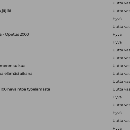
Uutta va
jäjillä
Uutta va
Hyvä
Uutta va
ka - Opetus 2000
Hyvä
Hyvä
Uutta va
Uutta va
a merenkulkua
Uutta va
kea elämäsi aikana
Uutta va
Uutta va
: 100 havaintoa työelämästä
Uutta va
Hyvä
Uutta va
Hyvä
Uutta va
Hyvä