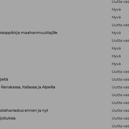
Uutta va
Hyvä
Hyvä
Uutta va
alkeisoppikirja maahanmuuttajille
Hyvä
Uutta va
Hyvä
Hyvä
Hyvä
Uutta va
jeitä
Uutta va
anskassa, Italiassa ja Alpeilla
Uutta va
Uutta va
Uutta va
iraharrastus ennen ja nyt
Uutta va
joituksia
Uutta va
Uutta va