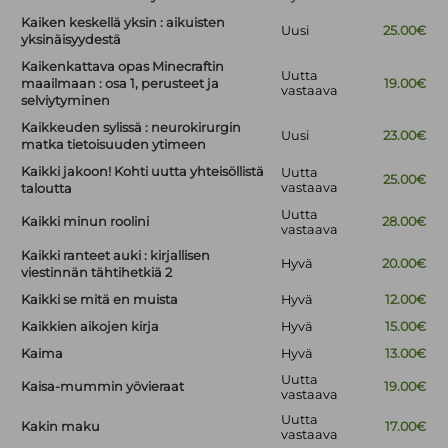
Kaiken keskellä yksin : aikuisten
Uusi
25.00€
yksinäisyydestä
Kaikenkattava opas Minecraftin
Uutta
maailmaan : osa 1, perusteet ja
19.00€
vastaava
selviytyminen
Kaikkeuden sylissä : neurokirurgin
Uusi
23.00€
matka tietoisuuden ytimeen
Kaikki jakoon! Kohti uutta yhteisöllistä
Uutta
25.00€
vastaava
taloutta
Uutta
Kaikki minun roolini
28.00€
vastaava
Kaikki ranteet auki : kirjallisen
Hyvä
20.00€
viestinnän tähtihetkiä 2
Kaikki se mitä en muista
Hyvä
12.00€
Kaikkien aikojen kirja
Hyvä
15.00€
Kaima
Hyvä
13.00€
Uutta
Kaisa-mummin yövieraat
19.00€
vastaava
Uutta
Kakin maku
17.00€
vastaava