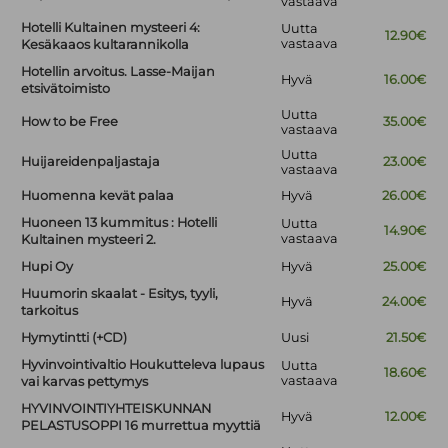
vastaava
Hotelli Kultainen mysteeri 4:
Uutta
12.90€
vastaava
Kesäkaaos kultarannikolla
Hotellin arvoitus. Lasse-Maijan
Hyvä
16.00€
etsivätoimisto
Uutta
How to be Free
35.00€
vastaava
Uutta
Huijareidenpaljastaja
23.00€
vastaava
Huomenna kevät palaa
Hyvä
26.00€
Huoneen 13 kummitus : Hotelli
Uutta
14.90€
vastaava
Kultainen mysteeri 2.
Hupi Oy
Hyvä
25.00€
Huumorin skaalat - Esitys, tyyli,
Hyvä
24.00€
tarkoitus
Hymytintti (+CD)
Uusi
21.50€
Hyvinvointivaltio Houkutteleva lupaus
Uutta
18.60€
vastaava
vai karvas pettymys
HYVINVOINTIYHTEISKUNNAN
Hyvä
12.00€
PELASTUSOPPI 16 murrettua myyttiä