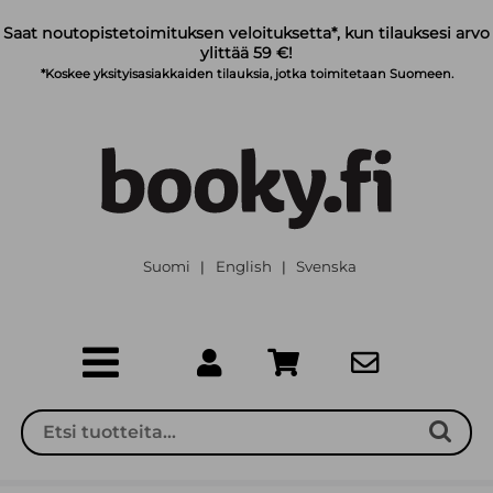
Siirry pääsisältöön
Saat noutopistetoimituksen veloituksetta*, kun tilauksesi arvo
ylittää 59 €!
*Koskee yksityisasiakkaiden tilauksia, jotka toimitetaan Suomeen.
Suomi
English
Svenska
|
|