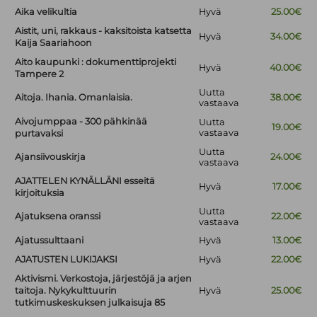
Aika velikultia
Hyvä
25.00€
Aistit, uni, rakkaus - kaksitoista katsetta
Hyvä
34.00€
Kaija Saariahoon
Aito kaupunki : dokumenttiprojekti
Hyvä
40.00€
Tampere 2
Uutta
Aitoja. Ihania. Omanlaisia.
38.00€
vastaava
Aivojumppaa - 300 pähkinää
Uutta
19.00€
vastaava
purtavaksi
Uutta
Ajansiivouskirja
24.00€
vastaava
AJATTELEN KYNÄLLÄNI esseitä
Hyvä
17.00€
kirjoituksia
Uutta
Ajatuksena oranssi
22.00€
vastaava
Ajatussulttaani
Hyvä
13.00€
AJATUSTEN LUKIJAKSI
Hyvä
22.00€
Aktivismi. Verkostoja, järjestöjä ja arjen
taitoja. Nykykulttuurin
Hyvä
25.00€
tutkimuskeskuksen julkaisuja 85