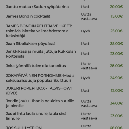
Jaettu matka : Sadun syöpätarina
Uusi
20.00€
Uutta
James Bondin cocktailit
15.00€
vastaava
JAMES BONDIN PELIT JA VEHKEET:
toimivia laitteita vai mahdottomia
Hyvä
25.00€
keksintöjä
Jean Sibeliuksen pöydässä
Uusi
35.00€
Jenkkikassi ja muita juttuja Kukkulan
Uusi
23.00€
korttelista
Uutta
Joka lyönnillä tulee olla tarkoitus
28.00€
vastaava
JOKAPÄIVÄINEN PORNOMME-Media
Hyvä
24.90€
seksuaalisuus ja populaarikulttuuri
JOKERI POKERI BOX - TALVISHOW!
Uusi
12.00€
(DVD)
Joridin joulu - Ihania neuleita suurille
Uutta
34.00€
vastaava
ja pienille
Jos ei lintu laula sinulle, laula sinä
Uutta
23.00€
vastaava
linnulle
Uutta
JOS SULL LYSTI ON
68.00€