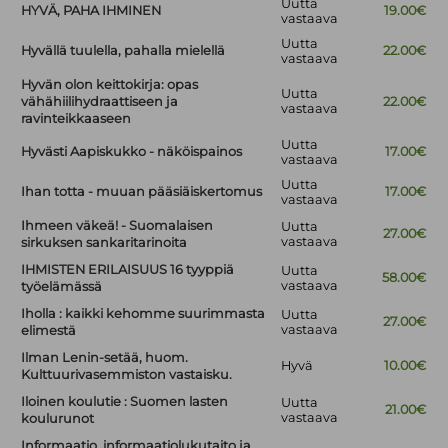
Uutta
HYVÄ, PAHA IHMINEN
19.00€
vastaava
Uutta
Hyvällä tuulella, pahalla mielellä
22.00€
vastaava
Hyvän olon keittokirja: opas
Uutta
vähähiilihydraattiseen ja
22.00€
vastaava
ravinteikkaaseen
Uutta
Hyvästi Aapiskukko - näköispainos
17.00€
vastaava
Uutta
Ihan totta - muuan pääsiäiskertomus
17.00€
vastaava
Ihmeen väkeä! - Suomalaisen
Uutta
27.00€
vastaava
sirkuksen sankaritarinoita
IHMISTEN ERILAISUUS 16 tyyppiä
Uutta
58.00€
vastaava
työelämässä
Iholla : kaikki kehomme suurimmasta
Uutta
27.00€
vastaava
elimestä
Ilman Lenin-setää, huom.
Hyvä
10.00€
Kulttuurivasemmiston vastaisku.
Iloinen koulutie : Suomen lasten
Uutta
21.00€
vastaava
koulurunot
Informaatio, informaatiolukutaito ja