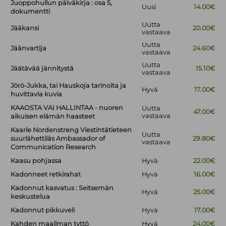
Juoppohullun päiväkirja : osa 5,
Uusi
14.00€
dokumentti
Uutta
Jääkansi
20.00€
vastaava
Uutta
Jäänvartija
24.60€
vastaava
Uutta
Jäätävää jännitystä
15.10€
vastaava
Jörö-Jukka, tai Hauskoja tarinoita ja
Hyvä
17.00€
huvittavia kuvia
KAAOSTA VAI HALLINTAA - nuoren
Uutta
47.00€
vastaava
aikuisen elämän haasteet
Kaarle Nordenstreng Viestintätieteen
Uutta
suurlähettiläs Ambassador of
29.80€
vastaava
Communication Research
Kaasu pohjassa
Hyvä
22.00€
Kadonneet retkirahat
Hyvä
16.00€
Kadonnut kasvatus : Seitsemän
Hyvä
25.00€
keskustelua
Kadonnut pikkuveli
Hyvä
17.00€
Kahden maailman tyttö
Hyvä
24.00€