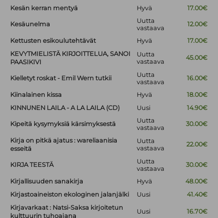
Kesän kerran mentyä
Hyvä
17.00€
Uutta
Kesäunelma
12.00€
vastaava
Kettusten esikoulutehtävät
Hyvä
17.00€
KEVYTMIELISTÄ KIRJOITTELUA, SANOI
Uutta
45.00€
vastaava
PAASIKIVI
Uutta
Kielletyt roskat - Emil Wern tutkii
16.00€
vastaava
Kiinalainen kissa
Hyvä
18.00€
KINNUNEN LAILA - A LA LAILA (CD)
Uusi
14.90€
Uutta
Kipeitä kysymyksiä kärsimyksestä
30.00€
vastaava
Kirja on pitkä ajatus : wareliaanisia
Uutta
22.00€
vastaava
esseitä
Uutta
KIRJA TEESTÄ
30.00€
vastaava
Kirjallisuuden sanakirja
Hyvä
48.00€
Kirjastoaineiston ekologinen jalanjälki
Uusi
41.40€
Kirjavarkaat : Natsi-Saksa kirjoitetun
Uusi
16.70€
kulttuurin tuhoajana