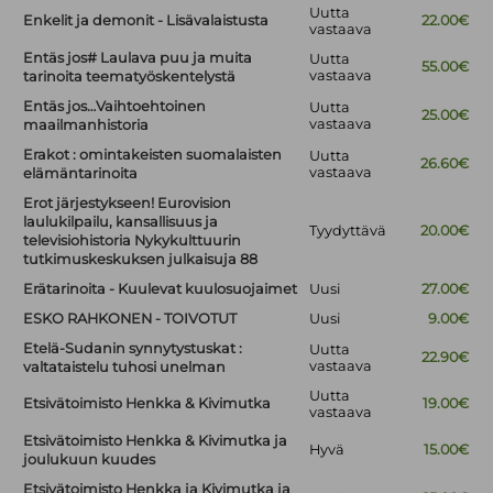
Uutta
Enkelit ja demonit - Lisävalaistusta
22.00€
vastaava
Entäs jos# Laulava puu ja muita
Uutta
55.00€
vastaava
tarinoita teematyöskentelystä
Entäs jos…Vaihtoehtoinen
Uutta
25.00€
vastaava
maailmanhistoria
Erakot : omintakeisten suomalaisten
Uutta
26.60€
vastaava
elämäntarinoita
Erot järjestykseen! Eurovision
laulukilpailu, kansallisuus ja
Tyydyttävä
20.00€
televisiohistoria Nykykulttuurin
tutkimuskeskuksen julkaisuja 88
Erätarinoita - Kuulevat kuulosuojaimet
Uusi
27.00€
ESKO RAHKONEN - TOIVOTUT
Uusi
9.00€
Etelä-Sudanin synnytystuskat :
Uutta
22.90€
vastaava
valtataistelu tuhosi unelman
Uutta
Etsivätoimisto Henkka & Kivimutka
19.00€
vastaava
Etsivätoimisto Henkka & Kivimutka ja
Hyvä
15.00€
joulukuun kuudes
Etsivätoimisto Henkka ja Kivimutka ja