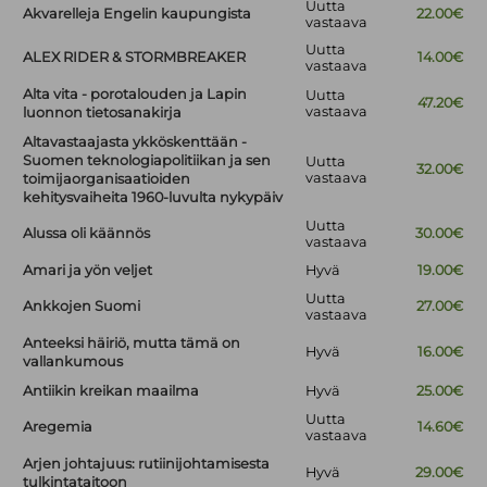
Uutta
Akvarelleja Engelin kaupungista
22.00€
vastaava
Uutta
ALEX RIDER & STORMBREAKER
14.00€
vastaava
Alta vita - porotalouden ja Lapin
Uutta
47.20€
vastaava
luonnon tietosanakirja
Altavastaajasta ykköskenttään -
Suomen teknologiapolitiikan ja sen
Uutta
32.00€
vastaava
toimijaorganisaatioiden
kehitysvaiheita 1960-luvulta nykypäiv
Uutta
Alussa oli käännös
30.00€
vastaava
Amari ja yön veljet
Hyvä
19.00€
Uutta
Ankkojen Suomi
27.00€
vastaava
Anteeksi häiriö, mutta tämä on
Hyvä
16.00€
vallankumous
Antiikin kreikan maailma
Hyvä
25.00€
Uutta
Aregemia
14.60€
vastaava
Arjen johtajuus: rutiinijohtamisesta
Hyvä
29.00€
tulkintataitoon