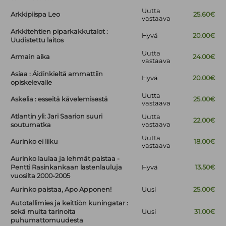
Uutta
Arkkipiispa Leo
25.60€
vastaava
Arkkitehtien piparkakkutalot :
Hyvä
20.00€
Uudistettu laitos
Uutta
Armain aika
24.00€
vastaava
Asiaa : Äidinkieltä ammattiin
Hyvä
20.00€
opiskelevalle
Uutta
Askelia : esseitä kävelemisestä
25.00€
vastaava
Atlantin yli: Jari Saarion suuri
Uutta
22.00€
vastaava
soutumatka
Uutta
Aurinko ei liiku
18.00€
vastaava
Aurinko laulaa ja lehmät paistaa -
Pentti Rasinkankaan lastenlauluja
Hyvä
13.50€
vuosilta 2000-2005
Aurinko paistaa, Apo Apponen!
Uusi
25.00€
Autotallimies ja keittiön kuningatar :
sekä muita tarinoita
Uusi
31.00€
puhumattomuudesta