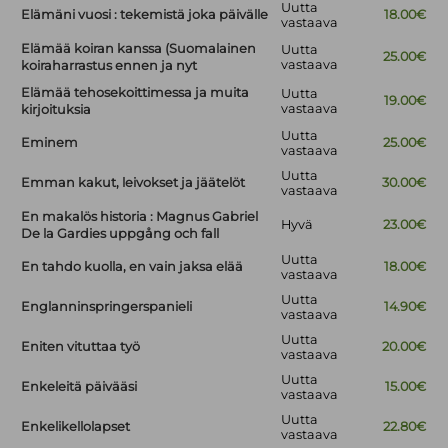
Uutta
Elämäni vuosi : tekemistä joka päivälle
18.00€
vastaava
Elämää koiran kanssa (Suomalainen
Uutta
25.00€
vastaava
koiraharrastus ennen ja nyt
Elämää tehosekoittimessa ja muita
Uutta
19.00€
vastaava
kirjoituksia
Uutta
Eminem
25.00€
vastaava
Uutta
Emman kakut, leivokset ja jäätelöt
30.00€
vastaava
En makalös historia : Magnus Gabriel
Hyvä
23.00€
De la Gardies uppgång och fall
Uutta
En tahdo kuolla, en vain jaksa elää
18.00€
vastaava
Uutta
Englanninspringerspanieli
14.90€
vastaava
Uutta
Eniten vituttaa työ
20.00€
vastaava
Uutta
Enkeleitä päivääsi
15.00€
vastaava
Uutta
Enkelikellolapset
22.80€
vastaava