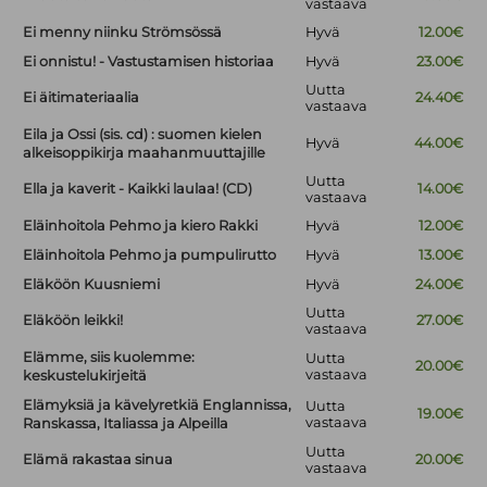
vastaava
Ei menny niinku Strömsössä
Hyvä
12.00€
Ei onnistu! - Vastustamisen historiaa
Hyvä
23.00€
Uutta
Ei äitimateriaalia
24.40€
vastaava
Eila ja Ossi (sis. cd) : suomen kielen
Hyvä
44.00€
alkeisoppikirja maahanmuuttajille
Uutta
Ella ja kaverit - Kaikki laulaa! (CD)
14.00€
vastaava
Eläinhoitola Pehmo ja kiero Rakki
Hyvä
12.00€
Eläinhoitola Pehmo ja pumpulirutto
Hyvä
13.00€
Eläköön Kuusniemi
Hyvä
24.00€
Uutta
Eläköön leikki!
27.00€
vastaava
Elämme, siis kuolemme:
Uutta
20.00€
vastaava
keskustelukirjeitä
Elämyksiä ja kävelyretkiä Englannissa,
Uutta
19.00€
vastaava
Ranskassa, Italiassa ja Alpeilla
Uutta
Elämä rakastaa sinua
20.00€
vastaava