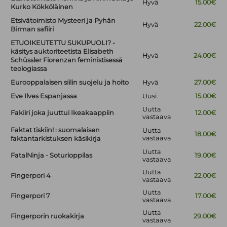
Hyvä
15.00€
Kurko Kökköläinen
Etsivätoimisto Mysteeri ja Pyhän
Hyvä
22.00€
Birman safiiri
ETUOIKEUTETTU SUKUPUOLI? -
käsitys auktoriteetista Elisabeth
Hyvä
24.00€
Schüssler Fiorenzan feministisessä
teologiassa
Eurooppalaisen siilin suojelu ja hoito
Hyvä
27.00€
Eve Ilves Espanjassa
Uusi
15.00€
Uutta
Fakiiri joka juuttui Ikeakaappiin
12.00€
vastaava
Faktat tiskiin! : suomalaisen
Uutta
18.00€
vastaava
faktantarkistuksen käsikirja
Uutta
FatalNinja - Soturioppilas
19.00€
vastaava
Uutta
Fingerpori 4
22.00€
vastaava
Uutta
Fingerpori 7
17.00€
vastaava
Uutta
Fingerporin ruokakirja
29.00€
vastaava