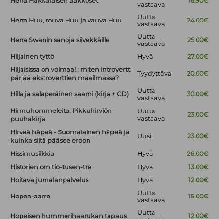
Herra Hakkaraisen aakkoset
16.90€
vastaava
Uutta
Herra Huu, rouva Huu ja vauva Huu
24.00€
vastaava
Uutta
Herra Swanin sanoja siivekkäille
25.00€
vastaava
Hiljainen tyttö
Hyvä
27.00€
Hiljaisissa on voimaa! : miten introvertti
Tyydyttävä
20.00€
pärjää ekstroverttien maailmassa?
Uutta
Hilla ja salaperäinen saarni (kirja + CD)
30.00€
vastaava
Hirmuhommeleita. Pikkuhirviön
Uutta
23.00€
vastaava
puuhakirja
Hirveä häpeä - Suomalainen häpeä ja
Uusi
23.00€
kuinka siitä pääsee eroon
Hissimusiikkia
Hyvä
26.00€
Historien om tio-tusen-tre
Hyvä
13.00€
Hoitava jumalanpalvelus
Hyvä
12.00€
Uutta
Hopea-aarre
15.00€
vastaava
Uutta
Hopeisen hummerihaarukan tapaus
12.00€