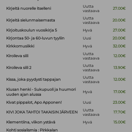
Uutta
Kirjeitä nuorelle itselleni
27.00€
vastaava
Uutta
Kirjeitä sielunmaisemasta
20.00€
vastaava
Kirjoituskoulun vuosikirja 5
Hyvä
27.00€
Kirjontaa 50- ja 60-luvun tyyliin
Uusi
20.00€
Kirkkomusiikki
Hyvä
32.00€
Uutta
Kiroileva siili
12.00€
vastaava
Uutta
Kiroileva siili 2
13.90€
vastaava
Uutta
Kissa, joka pyydysti tappajan
12.00€
vastaava
Kiusan henki - Sukupuoli ja huumori
Hyvä
17.00€
uuden ajan alussa
Kivat pippalot, Apo Apponen!
Uusi
23.00€
Uutta
KIVI JOKA TAHTOI TAKAISIN JÄRVEEN
17.70€
vastaava
Klementiina, viikon ystävä
Hyvä
15.00€
Kohti sosialismia : Pirkkalan