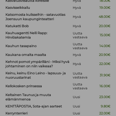
Kasvatusviisautta kiireisille
Hyvä
18.00€
Kasvisseikkailu
Hyvä
19.00€
Katsomosta kulisseihin - satavuotias
Hyvä
48.00€
Joensuun kaupunginteatteri
Katukatti Bob
Hyvä
20.00€
Kauhuagentti Nelli Rapp:
Uutta
15.00€
vastaava
Hirviöakatemia
Uutta
Kauhun tasapaino
14.00€
vastaava
Kaukana omalta maalta
Hyvä
20.90€
Kehnot pomot ympärilläni - Miksi hyvä
Hyvä
22.00€
johtaminen on niin vaikeaa?
Keinu, keinu Eino Leino - lapsuus- ja
Uutta
31.90€
vastaava
nuoruustarinat
Uutta
Kellokosken prinsessa
16.00€
vastaava
Keltainen Taunus ja muuta
Uusi
23.00€
elämänmenoa
KENTTÄPOSTIA, Sota-ajan aarteet
Uusi
9.80€
Kerrynterrieri
Uusi
22.00€