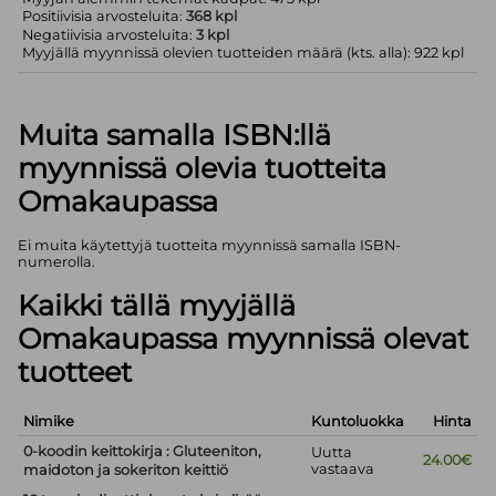
Positiivisia arvosteluita:
368 kpl
Negatiivisia arvosteluita:
3 kpl
Myyjällä myynnissä olevien tuotteiden määrä (kts. alla): 922 kpl
Muita samalla ISBN:llä
myynnissä olevia tuotteita
Omakaupassa
Ei muita käytettyjä tuotteita myynnissä samalla ISBN-
numerolla.
Kaikki tällä myyjällä
Omakaupassa myynnissä olevat
tuotteet
Nimike
Kuntoluokka
Hinta
0-koodin keittokirja : Gluteeniton,
Uutta
24.00€
vastaava
maidoton ja sokeriton keittiö