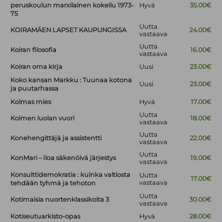
peruskoulun marxilainen kokeilu 1973-
Hyvä
35.00€
75
Uutta
KOIRAMÄEN LAPSET KAUPUNGISSA
24.00€
vastaava
Uutta
Koiran filosofia
16.00€
vastaava
Koiran oma kirja
Uusi
23.00€
Koko kansan Markku : Tuunaa kotona
Uusi
23.00€
ja puutarhassa
Kolmas mies
Hyvä
17.00€
Uutta
Kolmen luolan vuori
18.00€
vastaava
Uutta
Konehengittäjä ja assistentti
22.00€
vastaava
Uutta
KonMari – Iloa säkenöivä järjestys
19.00€
vastaava
Konsulttidemokratia : kuinka valtiosta
Uutta
17.00€
vastaava
tehdään tyhmä ja tehoton
Uutta
Kotimaisia nuortenklassikoita 3
30.00€
vastaava
Kotiseutuarkisto-opas
Hyvä
28.00€