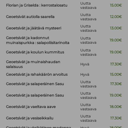
Uutta
Florian ja Griselda : kerrostalosatu
15.00€
vastaava
Uutta
Geoetsivät autiolla saarella
12.00€
vastaava
Uutta
Geoetsivät ja jäätävä mysteeri
13.00€
vastaava
Geoetsivät ja kadonnut
Uutta
19.00€
vastaava
muinaispurkka : salapoliisitarinoita
Uutta
Geoetsivät ja koulun kummitus
19.00€
vastaava
Geoetsivät ja muinaishaudan
Hyvä
17.30€
salaisuus
Geoetsivät ja rahakäärön arvoitus
Hyvä
15.00€
Uutta
Geoetsivät ja salaperäinen Sasu
17.30€
vastaava
Uutta
Geoetsivät ja salaperäinen Sasu
19.00€
vastaava
Uutta
Geoetsivät ja vaeltava aave
18.00€
vastaava
Uutta
Geoetsivät ja vesiseikkailu
17.30€
vastaava
Geoetsivät ja yksikätinen madonna
Hyvä
18.00€