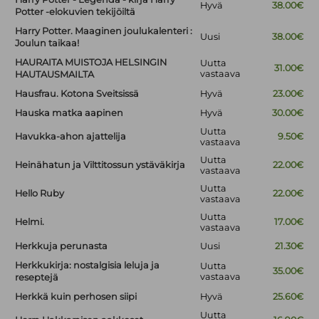
Hyvä
38.00€
Potter -elokuvien tekijöiltä
Harry Potter. Maaginen joulukalenteri :
Uusi
38.00€
Joulun taikaa!
HAURAITA MUISTOJA HELSINGIN
Uutta
31.00€
vastaava
HAUTAUSMAILTA
Hausfrau. Kotona Sveitsissä
Hyvä
23.00€
Hauska matka aapinen
Hyvä
30.00€
Uutta
Havukka-ahon ajattelija
9.50€
vastaava
Uutta
Heinähatun ja Vilttitossun ystäväkirja
22.00€
vastaava
Uutta
Hello Ruby
22.00€
vastaava
Uutta
Helmi.
17.00€
vastaava
Herkkuja perunasta
Uusi
21.30€
Herkkukirja: nostalgisia leluja ja
Uutta
35.00€
vastaava
reseptejä
Herkkä kuin perhosen siipi
Hyvä
25.60€
Uutta