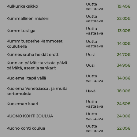
Uutta
Kulkurikaksikko
19.40€
vastaava
Uutta
Kummallinen mieleni
22.00€
vastaava
Uutta
Kummitusliiga
13.00€
vastaava
Kummitusperhe Kammoset
Uutta
14.00€
vastaava
koulutiellä
Kunnes rauha heidät erotti
Uusi
24.70€
Kunnian päivät : talvisota päivä
Uusi
34.90€
päivältä, aseet ja sankarit
Uutta
Kuolema iltapäivällä
14.00€
vastaava
Kuolema Venetsiassa : ja muita
Hyvä
18.00€
kertomuksia
Uutta
Kuoleman kaari
24.60€
vastaava
Uutta
KUONO KOHTI JOULUA
24.00€
vastaava
Uutta
Kuono kohti koulua
22.00€
vastaava