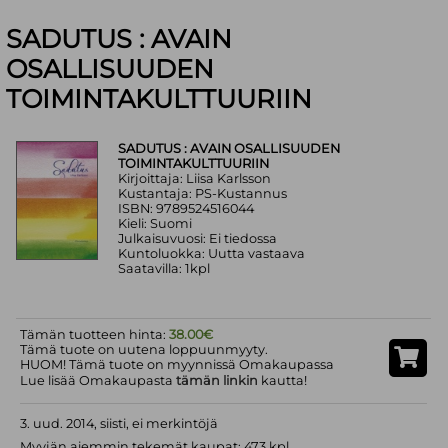
SADUTUS : AVAIN
OSALLISUUDEN
TOIMINTAKULTTUURIIN
SADUTUS : AVAIN OSALLISUUDEN
TOIMINTAKULTTUURIIN
Kirjoittaja: Liisa Karlsson
Kustantaja: PS-Kustannus
ISBN: 9789524516044
Kieli: Suomi
Julkaisuvuosi: Ei tiedossa
Kuntoluokka: Uutta vastaava
Saatavilla: 1kpl
Tämän tuotteen hinta:
38.00€
Tämä tuote on uutena loppuunmyyty.
HUOM! Tämä tuote on myynnissä Omakaupassa
Lue lisää Omakaupasta
tämän linkin
kautta!
3. uud. 2014, siisti, ei merkintöjä
Myyjän aiemmin tekemät kaupat: 473 kpl