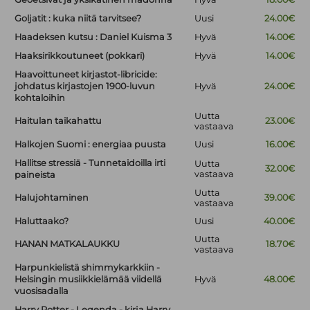
Goljatit : kuka niitä tarvitsee?
Uusi
24.00€
Haadeksen kutsu : Daniel Kuisma 3
Hyvä
14.00€
Haaksirikkoutuneet (pokkari)
Hyvä
14.00€
Haavoittuneet kirjastot-libricide:
johdatus kirjastojen 1900-luvun
Hyvä
24.00€
kohtaloihin
Uutta
Haitulan taikahattu
23.00€
vastaava
Halkojen Suomi : energiaa puusta
Uusi
16.00€
Hallitse stressiä - Tunnetaidoilla irti
Uutta
32.00€
vastaava
paineista
Uutta
Halujohtaminen
39.00€
vastaava
Haluttaako?
Uusi
40.00€
Uutta
HANAN MATKALAUKKU
18.70€
vastaava
Harpunkielistä shimmykarkkiin -
Helsingin musiikkielämää viidellä
Hyvä
48.00€
vuosisadalla
Harry Potter - Legenda - kirja Harry