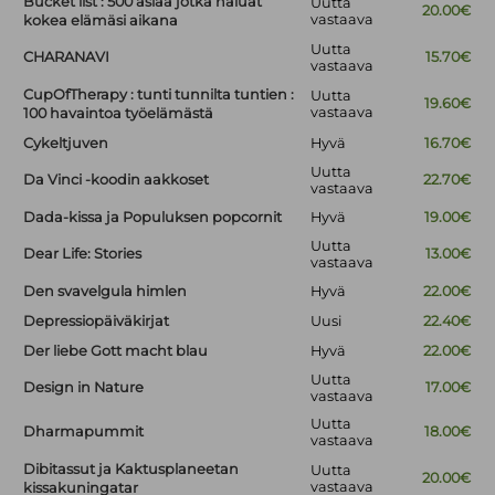
Bucket list : 500 asiaa jotka haluat
Uutta
20.00€
vastaava
kokea elämäsi aikana
Uutta
CHARANAVI
15.70€
vastaava
CupOfTherapy : tunti tunnilta tuntien :
Uutta
19.60€
vastaava
100 havaintoa työelämästä
Cykeltjuven
Hyvä
16.70€
Uutta
Da Vinci -koodin aakkoset
22.70€
vastaava
Dada-kissa ja Populuksen popcornit
Hyvä
19.00€
Uutta
Dear Life: Stories
13.00€
vastaava
Den svavelgula himlen
Hyvä
22.00€
Depressiopäiväkirjat
Uusi
22.40€
Der liebe Gott macht blau
Hyvä
22.00€
Uutta
Design in Nature
17.00€
vastaava
Uutta
Dharmapummit
18.00€
vastaava
Dibitassut ja Kaktusplaneetan
Uutta
20.00€
vastaava
kissakuningatar