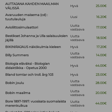
AUTTAJANA KAHDEN MAAILMAN
Hyvä
25.00€
VÄLISSÄ
Avaruuden maisema (cd) :
Uusi
16.20€
tuutulauluja
Uutta
Avioliittosimulaattori
17.00€
vastaava
Bestikset Johanna ja Ulla salaisuuksien
Uutta
18.50€
vastaava
jäjillä
BIKINIRAJAUS näkökulmia kieleen
Hyvä
17.20€
Uutta
Billy Summers
14.00€
vastaava
Biologia eläväksi - Biologian
Hyvä
44.00€
didaktiikka - Opetus 2000
Bland tomtar och troll. årg 103
Hyvä
23.00€
Uutta
Bobin joulu
28.00€
vastaava
Uutta
Bobin maailma
20.00€
vastaava
Bore 1897-1997: vuosisata suomalaista
Uutta
44.00€
vastaava
merenkulkua