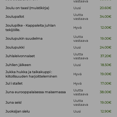
vastaava
Joulu on taas! (muistikirja)
Uusi
20.60€
Uutta
Joulupallot
34.00€
vastaava
Joulupilke - Kappaleita juhlan
Hyvä
12.00€
tekijöille.
Uutta
Joulupukin suudelma
19.00€
vastaava
Joulupukki
Uusi
24.00€
Uutta
Juhlaleivonnaiset
37.20€
vastaava
Juhlien jälkeen
Uusi
18.50€
Jukka hukka ja taikakuppi :
Hyvä
19.00€
kiitollisuuden harjoitteleminen
Jul i stallet
Hyvä
17.00€
Uutta
Juna eurooppalaisessa maisemassa
38.00€
vastaava
Uutta
Juna seis!
19.00€
vastaava
Juoksijan sielu
Uusi
12.90€