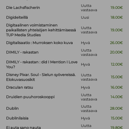
Uutta
Die Lachsfischerin
19.00€
vastaava
Digideiteillä
Uusi
18.00€
Digitaalinen voimistaminen
Uutta
paikallisten yhteisöjen kehittämisessä
19.00€
vastaava
TUP Media Studies
Digitalisaatio : Murroksen koko kuva
Hyvä
26.00€
Uutta
DIMILY - rakastan
20.00€
vastaava
DIMILY - rakastan : did I Mention I Love
Hyvä
12.00€
You?
Disney Pixar. Soul - Sielun syövereissä.
Uutta
15.00€
vastaava
Elokuvasuosikit
Draculan ratsu
Hyvä
16.00€
Uutta
Druidien puuhoroskooppi
14.00€
vastaava
Uutta
Dublin
28.00€
vastaava
Dublinilaisia
Hyvä
15.00€
Uutta
Ei auta sano nauta
19.80€