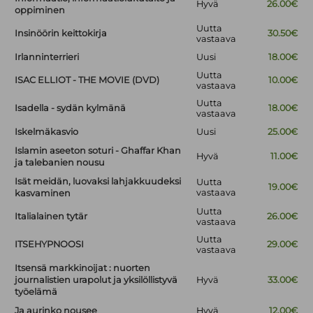
Hyvä
26.00€
oppiminen
Uutta
Insinöörin keittokirja
30.50€
vastaava
Irlanninterrieri
Uusi
18.00€
Uutta
ISAC ELLIOT - THE MOVIE (DVD)
10.00€
vastaava
Uutta
Isadella - sydän kylmänä
18.00€
vastaava
Iskelmäkasvio
Uusi
25.00€
Islamin aseeton soturi - Ghaffar Khan
Hyvä
11.00€
ja talebanien nousu
Isät meidän, luovaksi lahjakkuudeksi
Uutta
19.00€
vastaava
kasvaminen
Uutta
Italialainen tytär
26.00€
vastaava
Uutta
ITSEHYPNOOSI
29.00€
vastaava
Itsensä markkinoijat : nuorten
journalistien urapolut ja yksilöllistyvä
Hyvä
33.00€
työelämä
Ja aurinko nousee
Hyvä
12.00€