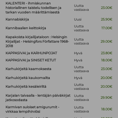
KALENTERI - ihmiskunnan
Uutta
historiallinen taistelu todellisen ja
23.00€
vastaava
tarkan vuoden määrittämisestä
Kannabiskirja
Uusi
25.90€
Uutta
Kannibaalien keittokirja
17.00€
vastaava
Kapakoista kirjailijataloon : Helsingin
Uutta
Kirjailijat - Helsingfors Författare 1968-
29.00€
vastaava
2018
KAPPASIVAI ja KARHUNPOJAT
Hyvä
23.80€
KAPPASIVAI ja SINISET KETUT
Hyvä
18.00€
Uutta
Karhukirjeitä kaamoksesta
23.00€
vastaava
Karhukirjeitä kaukomailta
Hyvä
20.00€
Uutta
Karhukirjeitä kesäleiriltä
20.00€
vastaava
Karjalan taivaalla - lentäjän päiväkirjat
Uutta
29.90€
vastaava
jatkosodasta
Karmivan suloiset amigurumit -
Uutta
18.00€
vastaava
virkkaa lempihirviösi