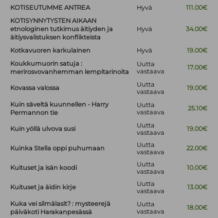
KOTISEUTUMME ANTREA
Hyvä
111.00€
KOTISYNNYTYSTEN AIKAAN
etnologinen tutkimus äitiyden ja
Hyvä
34.00€
äitiysvalistuksen konflikteista
Kotkavuoren karkulainen
Hyvä
19.00€
Koukkumuorin satuja :
Uutta
17.00€
vastaava
merirosvovanhemman lempitarinoita
Uutta
Kovassa valossa
19.00€
vastaava
Kuin säveltä kuunnellen - Harry
Uutta
25.10€
vastaava
Permannon tie
Uutta
Kuin yöllä ulvova susi
19.00€
vastaava
Uutta
Kuinka Stella oppi puhumaan
22.00€
vastaava
Uutta
Kuituset ja isän koodi
10.00€
vastaava
Uutta
Kuituset ja äidin kirje
13.00€
vastaava
Kuka vei silmälasit? : mysteerejä
Uutta
18.00€
vastaava
päiväkoti Harakanpesässä