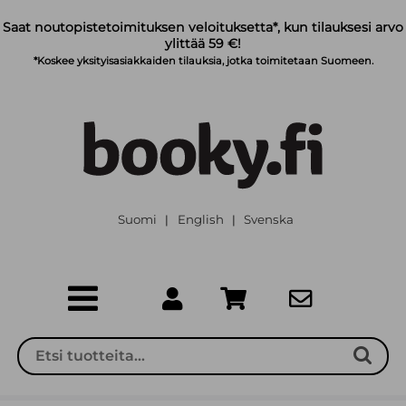
Siirry pääsisältöön
Saat noutopistetoimituksen veloituksetta*, kun tilauksesi arvo
ylittää 59 €!
*Koskee yksityisasiakkaiden tilauksia, jotka toimitetaan Suomeen.
Suomi
English
Svenska
|
|