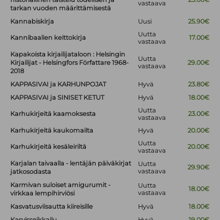
vastaava
tarkan vuoden määrittämisestä
Kannabiskirja
Uusi
25.90€
Uutta
Kannibaalien keittokirja
17.00€
vastaava
Kapakoista kirjailijataloon : Helsingin
Uutta
Kirjailijat - Helsingfors Författare 1968-
29.00€
vastaava
2018
KAPPASIVAI ja KARHUNPOJAT
Hyvä
23.80€
KAPPASIVAI ja SINISET KETUT
Hyvä
18.00€
Uutta
Karhukirjeitä kaamoksesta
23.00€
vastaava
Karhukirjeitä kaukomailta
Hyvä
20.00€
Uutta
Karhukirjeitä kesäleiriltä
20.00€
vastaava
Karjalan taivaalla - lentäjän päiväkirjat
Uutta
29.90€
vastaava
jatkosodasta
Karmivan suloiset amigurumit -
Uutta
18.00€
vastaava
virkkaa lempihirviösi
Kasvatusviisautta kiireisille
Hyvä
18.00€
Kasvisseikkailu
Hyvä
19.00€