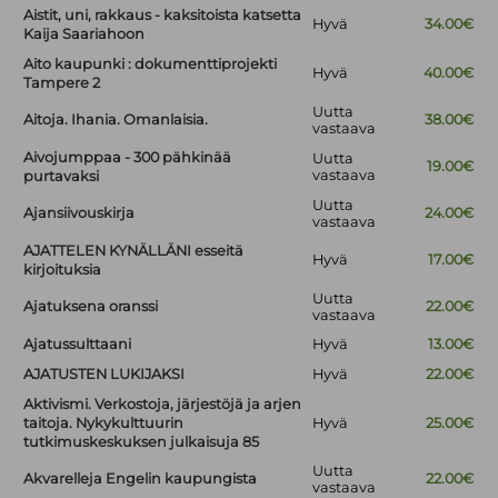
Aistit, uni, rakkaus - kaksitoista katsetta
Hyvä
34.00€
Kaija Saariahoon
Aito kaupunki : dokumenttiprojekti
Hyvä
40.00€
Tampere 2
Uutta
Aitoja. Ihania. Omanlaisia.
38.00€
vastaava
Aivojumppaa - 300 pähkinää
Uutta
19.00€
vastaava
purtavaksi
Uutta
Ajansiivouskirja
24.00€
vastaava
AJATTELEN KYNÄLLÄNI esseitä
Hyvä
17.00€
kirjoituksia
Uutta
Ajatuksena oranssi
22.00€
vastaava
Ajatussulttaani
Hyvä
13.00€
AJATUSTEN LUKIJAKSI
Hyvä
22.00€
Aktivismi. Verkostoja, järjestöjä ja arjen
taitoja. Nykykulttuurin
Hyvä
25.00€
tutkimuskeskuksen julkaisuja 85
Uutta
Akvarelleja Engelin kaupungista
22.00€
vastaava