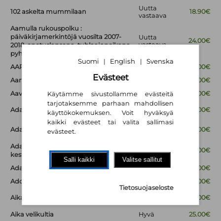
Uutta
102 askelta mummilaan
18.90€
vastaava
Aamulla rukouspolku :
päiväkirjamerkintöjä vuosilta 2007-
Uutta
24.00€
vastaava
2018, opetuslapsena, tuhlaajapoikana,
pyhiinvaeltajana
Suomi
English
Svenska
|
|
AAPISKUKKO
Hyvä
18.00€
Evästeet
Aarteita ja muistoesineitä
Hyvä
14.00€
Aavesaaren arvoitus
Hyvä
18.00€
Käytämme sivustollamme evästeitä
tarjotaksemme parhaan mahdollisen
Uutta
Ada Gootti ja hiiren haamu
34.00€
käyttökokemuksen. Voit hyväksyä
vastaava
kaikki evästeet tai valita sallimasi
Uutta
Ada Gootti ja Humisevan karju
26.00€
evästeet.
vastaava
Ada Gootti ja kuoloa kamalammat
Uutta
29.00€
vastaava
kestit
Salli kaikki
Valitse sallitut
Ada Gootti ja synkeä sinfonia
Uusi
29.00€
Adoptiomatka
Uusi
29.00€
Tietosuojaseloste
Uutta
Aika - Suuren mysteerin jäljillä
35.00€
vastaava
Aika velikultia
Hyvä
25.00€