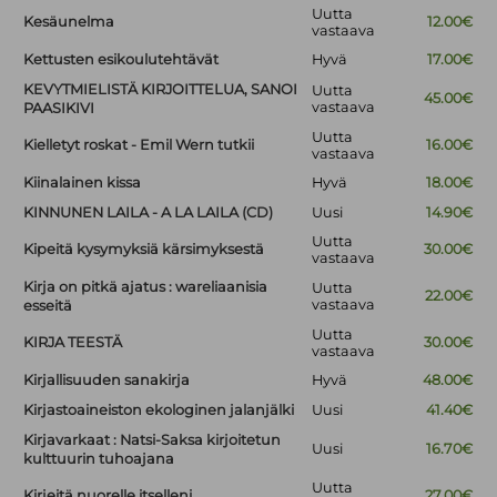
Uutta
Kesäunelma
12.00€
vastaava
Kettusten esikoulutehtävät
Hyvä
17.00€
KEVYTMIELISTÄ KIRJOITTELUA, SANOI
Uutta
45.00€
vastaava
PAASIKIVI
Uutta
Kielletyt roskat - Emil Wern tutkii
16.00€
vastaava
Kiinalainen kissa
Hyvä
18.00€
KINNUNEN LAILA - A LA LAILA (CD)
Uusi
14.90€
Uutta
Kipeitä kysymyksiä kärsimyksestä
30.00€
vastaava
Kirja on pitkä ajatus : wareliaanisia
Uutta
22.00€
vastaava
esseitä
Uutta
KIRJA TEESTÄ
30.00€
vastaava
Kirjallisuuden sanakirja
Hyvä
48.00€
Kirjastoaineiston ekologinen jalanjälki
Uusi
41.40€
Kirjavarkaat : Natsi-Saksa kirjoitetun
Uusi
16.70€
kulttuurin tuhoajana
Uutta
Kirjeitä nuorelle itselleni
27.00€