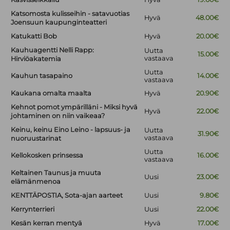
Katsomosta kulisseihin - satavuotias
Hyvä
48.00€
Joensuun kaupunginteatteri
Katukatti Bob
Hyvä
20.00€
Kauhuagentti Nelli Rapp:
Uutta
15.00€
vastaava
Hirviöakatemia
Uutta
Kauhun tasapaino
14.00€
vastaava
Kaukana omalta maalta
Hyvä
20.90€
Kehnot pomot ympärilläni - Miksi hyvä
Hyvä
22.00€
johtaminen on niin vaikeaa?
Keinu, keinu Eino Leino - lapsuus- ja
Uutta
31.90€
vastaava
nuoruustarinat
Uutta
Kellokosken prinsessa
16.00€
vastaava
Keltainen Taunus ja muuta
Uusi
23.00€
elämänmenoa
KENTTÄPOSTIA, Sota-ajan aarteet
Uusi
9.80€
Kerrynterrieri
Uusi
22.00€
Kesän kerran mentyä
Hyvä
17.00€