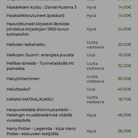
Haadeksen kutsu : Daniel Kuisma 3
Hyvä
14.00€
Haaksirikkoutuneet (pokkari)
Hyvä
14.00€
Haavoittuneet kirjastot-libricide:
johdatus kirjastojen 1900-luvun
Hyvä
24.00€
kohtaloihin
Uutta
Haitulan taikahattu
23.00€
vastaava
Halkojen Suomi : energiaa puusta
Uusi
16.00€
Hallitse stressiä - Tunnetaidoilla irti
Uutta
32.00€
vastaava
paineista
Uutta
Halujohtaminen
39.00€
vastaava
Haluttaako?
Uusi
40.00€
Uutta
HANAN MATKALAUKKU
18.70€
vastaava
Harpunkielistä shimmykarkkiin -
Helsingin musiikkielämää viidellä
Hyvä
48.00€
vuosisadalla
Harry Potter - Legenda - kirja Harry
Hyvä
38.00€
Potter -elokuvien tekijöiltä