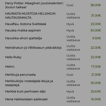
Harry Potter. Maaginen joulukalenteri :
Uusi
38.00€
Joulun taikaa!
HAURAITA MUISTOJA HELSINGIN
Uutta
31.00€
vastaava
HAUTAUSMAILTA
Hausfrau. Kotona Sveitsissä
Hyvä
23.00€
Hauska matka aapinen
Hyvä
30.00€
Uutta
Havukka-ahon ajattelija
9.50€
vastaava
Uutta
Heinähatun ja Vilttitossun ystäväkirja
22.00€
vastaava
Uutta
Hello Ruby
22.00€
vastaava
Uutta
Helmi.
17.00€
vastaava
Herkkuja perunasta
Uusi
21.30€
Herkkukirja: nostalgisia leluja ja
Uutta
35.00€
vastaava
reseptejä
Herkkä kuin perhosen siipi
Hyvä
25.60€
Uutta
Herra Hakkaraisen aakkoset
16.90€
vastaava