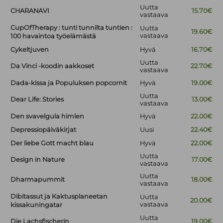
Uutta
CHARANAVI
15.70€
vastaava
CupOfTherapy : tunti tunnilta tuntien :
Uutta
19.60€
vastaava
100 havaintoa työelämästä
Cykeltjuven
Hyvä
16.70€
Uutta
Da Vinci -koodin aakkoset
22.70€
vastaava
Dada-kissa ja Populuksen popcornit
Hyvä
19.00€
Uutta
Dear Life: Stories
13.00€
vastaava
Den svavelgula himlen
Hyvä
22.00€
Depressiopäiväkirjat
Uusi
22.40€
Der liebe Gott macht blau
Hyvä
22.00€
Uutta
Design in Nature
17.00€
vastaava
Uutta
Dharmapummit
18.00€
vastaava
Dibitassut ja Kaktusplaneetan
Uutta
20.00€
vastaava
kissakuningatar
Uutta
Die Lachsfischerin
19.00€