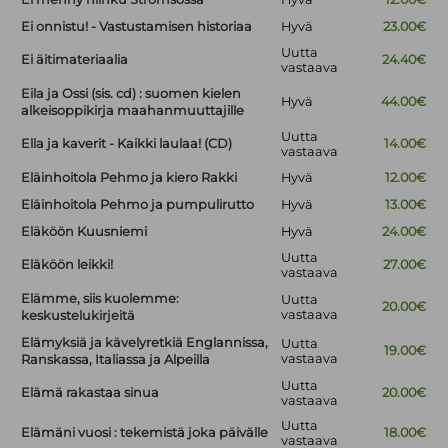
Ei onnistu! - Vastustamisen historiaa
Hyvä
23.00€
Uutta
Ei äitimateriaalia
24.40€
vastaava
Eila ja Ossi (sis. cd) : suomen kielen
Hyvä
44.00€
alkeisoppikirja maahanmuuttajille
Uutta
Ella ja kaverit - Kaikki laulaa! (CD)
14.00€
vastaava
Eläinhoitola Pehmo ja kiero Rakki
Hyvä
12.00€
Eläinhoitola Pehmo ja pumpulirutto
Hyvä
13.00€
Eläköön Kuusniemi
Hyvä
24.00€
Uutta
Eläköön leikki!
27.00€
vastaava
Elämme, siis kuolemme:
Uutta
20.00€
vastaava
keskustelukirjeitä
Elämyksiä ja kävelyretkiä Englannissa,
Uutta
19.00€
vastaava
Ranskassa, Italiassa ja Alpeilla
Uutta
Elämä rakastaa sinua
20.00€
vastaava
Uutta
Elämäni vuosi : tekemistä joka päivälle
18.00€
vastaava