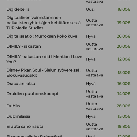
vastaava
Digideiteillä
Uusi
18.00€
Digitaalinen voimistaminen
Uutta
paikallisten yhteisöjen kehittämisessä
19.00€
vastaava
TUP Media Studies
Digitalisaatio : Murroksen koko kuva
Hyvä
26.00€
Uutta
DIMILY - rakastan
20.00€
vastaava
DIMILY - rakastan : did I Mention I Love
Hyvä
12.00€
You?
Disney Pixar. Soul - Sielun syövereissä.
Uutta
15.00€
vastaava
Elokuvasuosikit
Draculan ratsu
Hyvä
16.00€
Uutta
Druidien puuhoroskooppi
14.00€
vastaava
Uutta
Dublin
28.00€
vastaava
Dublinilaisia
Hyvä
15.00€
Uutta
Ei auta sano nauta
19.80€
vastaava
Ei menny niinku Strömsössä
Hyvä
12.00€