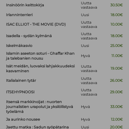
Uutta
Insinöörin keittokirja
30.50€
vastaava
Irlanninterrieri
Uusi
18.00€
Uutta
ISAC ELLIOT - THE MOVIE (DVD)
10.00€
vastaava
Uutta
Isadella - sydän kylmänä
18.00€
vastaava
Iskelmäkasvio
Uusi
25.00€
Islamin aseeton soturi - Ghaffar Khan
Hyvä
11.00€
ja talebanien nousu
Isät meidän, luovaksi lahjakkuudeksi
Uutta
19.00€
vastaava
kasvaminen
Uutta
Italialainen tytär
26.00€
vastaava
Uutta
ITSEHYPNOOSI
29.00€
vastaava
Itsensä markkinoijat : nuorten
journalistien urapolut ja yksilöllistyvä
Hyvä
33.00€
työelämä
Ja aurinko nousee
Hyvä
12.00€
Jaettu matka : Sadun syöpätarina
Uusi
20.00€