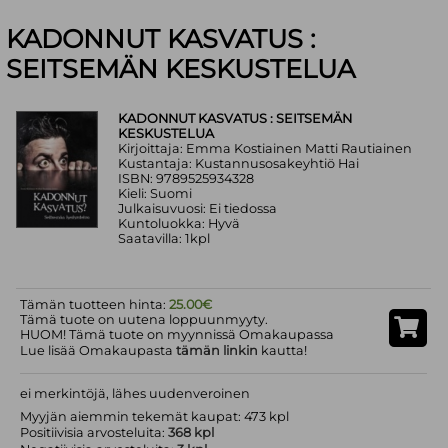
KADONNUT KASVATUS :
SEITSEMÄN KESKUSTELUA
KADONNUT KASVATUS : SEITSEMÄN
KESKUSTELUA
Kirjoittaja: Emma Kostiainen Matti Rautiainen
Kustantaja: Kustannusosakeyhtiö Hai
ISBN: 9789525934328
Kieli: Suomi
Julkaisuvuosi: Ei tiedossa
Kuntoluokka: Hyvä
Saatavilla: 1kpl
Tämän tuotteen hinta:
25.00€
Tämä tuote on uutena loppuunmyyty.
HUOM! Tämä tuote on myynnissä Omakaupassa
Lue lisää Omakaupasta
tämän linkin
kautta!
ei merkintöjä, lähes uudenveroinen
Myyjän aiemmin tekemät kaupat: 473 kpl
Positiivisia arvosteluita:
368 kpl