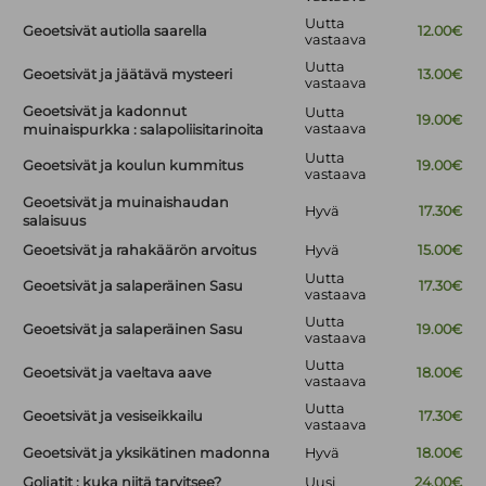
Uutta
Geoetsivät autiolla saarella
12.00€
vastaava
Uutta
Geoetsivät ja jäätävä mysteeri
13.00€
vastaava
Geoetsivät ja kadonnut
Uutta
19.00€
vastaava
muinaispurkka : salapoliisitarinoita
Uutta
Geoetsivät ja koulun kummitus
19.00€
vastaava
Geoetsivät ja muinaishaudan
Hyvä
17.30€
salaisuus
Geoetsivät ja rahakäärön arvoitus
Hyvä
15.00€
Uutta
Geoetsivät ja salaperäinen Sasu
17.30€
vastaava
Uutta
Geoetsivät ja salaperäinen Sasu
19.00€
vastaava
Uutta
Geoetsivät ja vaeltava aave
18.00€
vastaava
Uutta
Geoetsivät ja vesiseikkailu
17.30€
vastaava
Geoetsivät ja yksikätinen madonna
Hyvä
18.00€
Goljatit : kuka niitä tarvitsee?
Uusi
24.00€