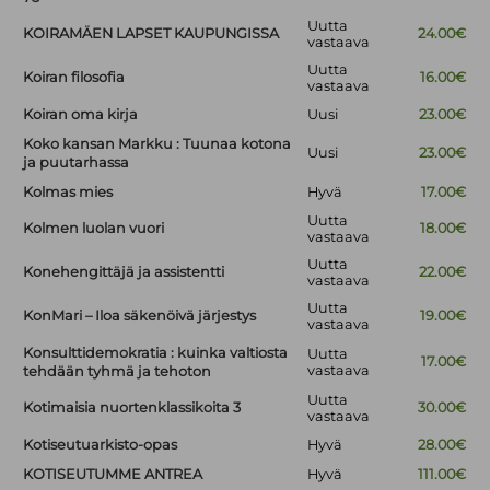
Uutta
KOIRAMÄEN LAPSET KAUPUNGISSA
24.00€
vastaava
Uutta
Koiran filosofia
16.00€
vastaava
Koiran oma kirja
Uusi
23.00€
Koko kansan Markku : Tuunaa kotona
Uusi
23.00€
ja puutarhassa
Kolmas mies
Hyvä
17.00€
Uutta
Kolmen luolan vuori
18.00€
vastaava
Uutta
Konehengittäjä ja assistentti
22.00€
vastaava
Uutta
KonMari – Iloa säkenöivä järjestys
19.00€
vastaava
Konsulttidemokratia : kuinka valtiosta
Uutta
17.00€
vastaava
tehdään tyhmä ja tehoton
Uutta
Kotimaisia nuortenklassikoita 3
30.00€
vastaava
Kotiseutuarkisto-opas
Hyvä
28.00€
KOTISEUTUMME ANTREA
Hyvä
111.00€