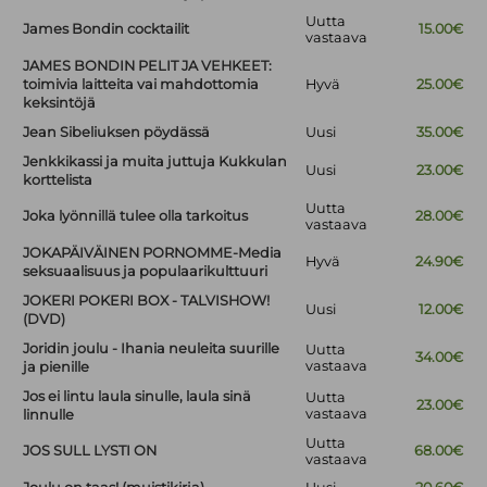
Uutta
James Bondin cocktailit
15.00€
vastaava
JAMES BONDIN PELIT JA VEHKEET:
toimivia laitteita vai mahdottomia
Hyvä
25.00€
keksintöjä
Jean Sibeliuksen pöydässä
Uusi
35.00€
Jenkkikassi ja muita juttuja Kukkulan
Uusi
23.00€
korttelista
Uutta
Joka lyönnillä tulee olla tarkoitus
28.00€
vastaava
JOKAPÄIVÄINEN PORNOMME-Media
Hyvä
24.90€
seksuaalisuus ja populaarikulttuuri
JOKERI POKERI BOX - TALVISHOW!
Uusi
12.00€
(DVD)
Joridin joulu - Ihania neuleita suurille
Uutta
34.00€
vastaava
ja pienille
Jos ei lintu laula sinulle, laula sinä
Uutta
23.00€
vastaava
linnulle
Uutta
JOS SULL LYSTI ON
68.00€
vastaava