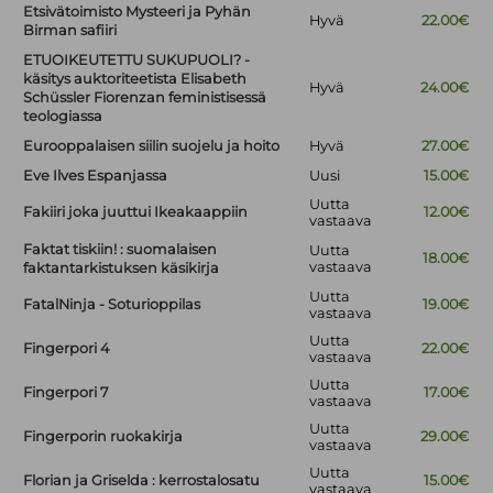
Etsivätoimisto Mysteeri ja Pyhän
Hyvä
22.00€
Birman safiiri
ETUOIKEUTETTU SUKUPUOLI? -
käsitys auktoriteetista Elisabeth
Hyvä
24.00€
Schüssler Fiorenzan feministisessä
teologiassa
Eurooppalaisen siilin suojelu ja hoito
Hyvä
27.00€
Eve Ilves Espanjassa
Uusi
15.00€
Uutta
Fakiiri joka juuttui Ikeakaappiin
12.00€
vastaava
Faktat tiskiin! : suomalaisen
Uutta
18.00€
vastaava
faktantarkistuksen käsikirja
Uutta
FatalNinja - Soturioppilas
19.00€
vastaava
Uutta
Fingerpori 4
22.00€
vastaava
Uutta
Fingerpori 7
17.00€
vastaava
Uutta
Fingerporin ruokakirja
29.00€
vastaava
Uutta
Florian ja Griselda : kerrostalosatu
15.00€
vastaava