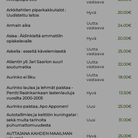
vastaava
Arkkitehtien piparkakkutalot :
Hyvä
20.00€
Uudistettu laitos
Uutta
Armain aika
24.00€
vastaava
Asiaa : Äidinkieltä ammattiin
Hyvä
20.00€
opiskelevalle
Uutta
Askelia : esseitä kävelemisestä
25.00€
vastaava
Atlantin yli: Jari Saarion suuri
Uutta
22.00€
vastaava
soutumatka
Uutta
Aurinko ei liiku
18.00€
vastaava
Aurinko laulaa ja lehmät paistaa -
Pentti Rasinkankaan lastenlauluja
Hyvä
13.50€
vuosilta 2000-2005
Aurinko paistaa, Apo Apponen!
Uusi
25.00€
Autotallimies ja keittiön kuningatar :
sekä muita tarinoita
Uusi
31.00€
puhumattomuudesta
AUTTAJANA KAHDEN MAAILMAN
Hyvä
25.00€