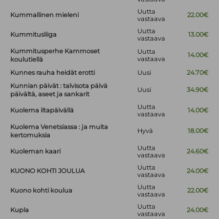
Uutta
Kummallinen mieleni
22.00€
vastaava
Uutta
Kummitusliiga
13.00€
vastaava
Kummitusperhe Kammoset
Uutta
14.00€
vastaava
koulutiellä
Kunnes rauha heidät erotti
Uusi
24.70€
Kunnian päivät : talvisota päivä
Uusi
34.90€
päivältä, aseet ja sankarit
Uutta
Kuolema iltapäivällä
14.00€
vastaava
Kuolema Venetsiassa : ja muita
Hyvä
18.00€
kertomuksia
Uutta
Kuoleman kaari
24.60€
vastaava
Uutta
KUONO KOHTI JOULUA
24.00€
vastaava
Uutta
Kuono kohti koulua
22.00€
vastaava
Uutta
Kupla
24.00€
vastaava