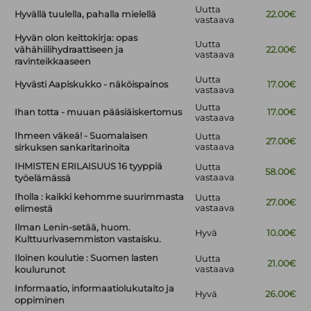
Uutta
Hyvällä tuulella, pahalla mielellä
22.00€
vastaava
Hyvän olon keittokirja: opas
Uutta
vähähiilihydraattiseen ja
22.00€
vastaava
ravinteikkaaseen
Uutta
Hyvästi Aapiskukko - näköispainos
17.00€
vastaava
Uutta
Ihan totta - muuan pääsiäiskertomus
17.00€
vastaava
Ihmeen väkeä! - Suomalaisen
Uutta
27.00€
vastaava
sirkuksen sankaritarinoita
IHMISTEN ERILAISUUS 16 tyyppiä
Uutta
58.00€
vastaava
työelämässä
Iholla : kaikki kehomme suurimmasta
Uutta
27.00€
vastaava
elimestä
Ilman Lenin-setää, huom.
Hyvä
10.00€
Kulttuurivasemmiston vastaisku.
Iloinen koulutie : Suomen lasten
Uutta
21.00€
vastaava
koulurunot
Informaatio, informaatiolukutaito ja
Hyvä
26.00€
oppiminen