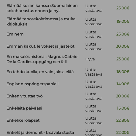
Elämää koiran kanssa (Suomalainen
Uutta
25.00€
vastaava
koiraharrastus ennen ja nyt
Elämää tehosekoittimessa ja muita
Uutta
19.00€
vastaava
kirjoituksia
Uutta
Eminem
25.00€
vastaava
Uutta
Emman kakut, leivokset ja jäätelöt
30.00€
vastaava
En makalös historia : Magnus Gabriel
Hyvä
23.00€
De la Gardies uppgång och fall
Uutta
En tahdo kuolla, en vain jaksa elää
18.00€
vastaava
Uutta
Englanninspringerspanieli
14.90€
vastaava
Uutta
Eniten vituttaa työ
20.00€
vastaava
Uutta
Enkeleitä päivääsi
15.00€
vastaava
Uutta
Enkelikellolapset
22.80€
vastaava
Uutta
Enkelit ja demonit - Lisävalaistusta
22.00€
vastaava