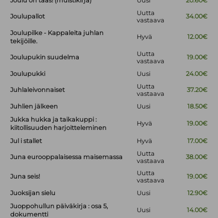
Joulu on taas! (muistikirja)
Uusi
20.60€
Uutta
Joulupallot
34.00€
vastaava
Joulupilke - Kappaleita juhlan
Hyvä
12.00€
tekijöille.
Uutta
Joulupukin suudelma
19.00€
vastaava
Joulupukki
Uusi
24.00€
Uutta
Juhlaleivonnaiset
37.20€
vastaava
Juhlien jälkeen
Uusi
18.50€
Jukka hukka ja taikakuppi :
Hyvä
19.00€
kiitollisuuden harjoitteleminen
Jul i stallet
Hyvä
17.00€
Uutta
Juna eurooppalaisessa maisemassa
38.00€
vastaava
Uutta
Juna seis!
19.00€
vastaava
Juoksijan sielu
Uusi
12.90€
Juoppohullun päiväkirja : osa 5,
Uusi
14.00€
dokumentti