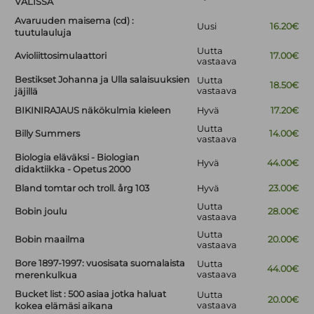
VÄLISSÄ
Avaruuden maisema (cd) :
Uusi
16.20€
tuutulauluja
Uutta
Avioliittosimulaattori
17.00€
vastaava
Bestikset Johanna ja Ulla salaisuuksien
Uutta
18.50€
vastaava
jäjillä
BIKINIRAJAUS näkökulmia kieleen
Hyvä
17.20€
Uutta
Billy Summers
14.00€
vastaava
Biologia eläväksi - Biologian
Hyvä
44.00€
didaktiikka - Opetus 2000
Bland tomtar och troll. årg 103
Hyvä
23.00€
Uutta
Bobin joulu
28.00€
vastaava
Uutta
Bobin maailma
20.00€
vastaava
Bore 1897-1997: vuosisata suomalaista
Uutta
44.00€
vastaava
merenkulkua
Bucket list : 500 asiaa jotka haluat
Uutta
20.00€
vastaava
kokea elämäsi aikana