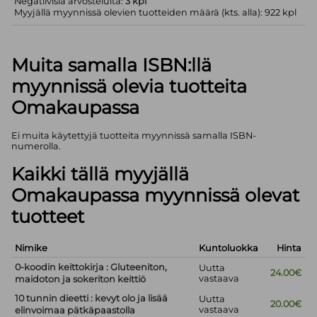
Negatiivisia arvosteluita:
3 kpl
Myyjällä myynnissä olevien tuotteiden määrä (kts. alla): 922 kpl
Muita samalla ISBN:llä
myynnissä olevia tuotteita
Omakaupassa
Ei muita käytettyjä tuotteita myynnissä samalla ISBN-
numerolla.
Kaikki tällä myyjällä
Omakaupassa myynnissä olevat
tuotteet
Nimike
Kuntoluokka
Hinta
0-koodin keittokirja : Gluteeniton,
Uutta
24.00€
vastaava
maidoton ja sokeriton keittiö
10 tunnin dieetti : kevyt olo ja lisää
Uutta
20.00€
vastaava
elinvoimaa pätkäpaastolla