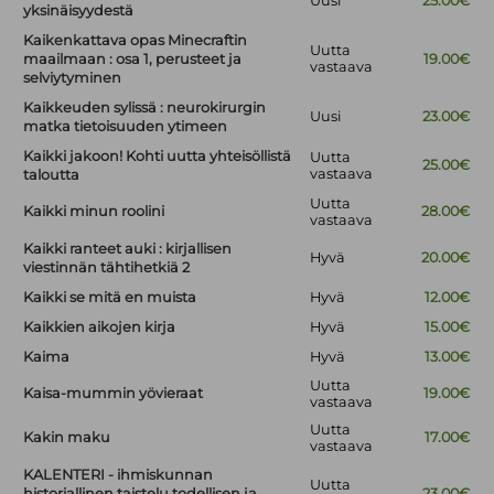
Uusi
25.00€
yksinäisyydestä
Kaikenkattava opas Minecraftin
Uutta
maailmaan : osa 1, perusteet ja
19.00€
vastaava
selviytyminen
Kaikkeuden sylissä : neurokirurgin
Uusi
23.00€
matka tietoisuuden ytimeen
Kaikki jakoon! Kohti uutta yhteisöllistä
Uutta
25.00€
vastaava
taloutta
Uutta
Kaikki minun roolini
28.00€
vastaava
Kaikki ranteet auki : kirjallisen
Hyvä
20.00€
viestinnän tähtihetkiä 2
Kaikki se mitä en muista
Hyvä
12.00€
Kaikkien aikojen kirja
Hyvä
15.00€
Kaima
Hyvä
13.00€
Uutta
Kaisa-mummin yövieraat
19.00€
vastaava
Uutta
Kakin maku
17.00€
vastaava
KALENTERI - ihmiskunnan
Uutta
historiallinen taistelu todellisen ja
23.00€