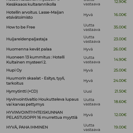
12.90€
vastaava
Kesäkaaos kultarannikolla
Hotellin arvoitus. Lasse-Maijan
Hyvä
16.00€
etsivätoimisto
Uutta
How to be Free
35.00€
vastaava
Uutta
Huijareidenpaljastaja
23.00€
vastaava
Huomenna kevät palaa
Hyvä
26.00€
Huoneen 13 kummitus : Hotelli
Uutta
14.90€
vastaava
Kultainen mysteeri 2.
Hupi Oy
Hyvä
25.00€
Huumorin skaalat - Esitys, tyyli,
Hyvä
24.00€
tarkoitus
Hymytintti (+CD)
Uusi
21.50€
Hyvinvointivaltio Houkutteleva lupaus
Uutta
18.60€
vastaava
vai karvas pettymys
HYVINVOINTIYHTEISKUNNAN
Hyvä
12.00€
PELASTUSOPPI 16 murrettua myyttiä
Uutta
HYVÄ, PAHA IHMINEN
19.00€
vastaava