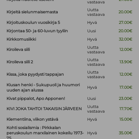
vastaava
Uutta
Kirjeitä sielunmaisemasta
20.00€
vastaava
Kirjoituskoulun vuosikirja 5
Hyvä
27.00€
Kirjontaa 50- ja 60-luvun tyyliin
Uusi
20.00€
Kirkkomusiikki
Hyvä
32.00€
Uutta
Kiroileva siili
12.00€
vastaava
Uutta
Kiroileva siili 2
13.90€
vastaava
Uutta
Kissa, joka pyydysti tappajan
12.00€
vastaava
Kiusan henki - Sukupuoli ja huumori
Hyvä
17.00€
uuden ajan alussa
Kivat pippalot, Apo Apponen!
Uusi
23.00€
Uutta
KIVI JOKA TAHTOI TAKAISIN JÄRVEEN
17.70€
vastaava
Klementiina, viikon ystävä
Hyvä
15.00€
Kohti sosialismia : Pirkkalan
peruskoulun marxilainen kokeilu 1973-
Hyvä
35.00€
75