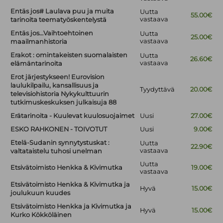
Entäs jos# Laulava puu ja muita
Uutta
55.00€
vastaava
tarinoita teematyöskentelystä
Entäs jos…Vaihtoehtoinen
Uutta
25.00€
vastaava
maailmanhistoria
Erakot : omintakeisten suomalaisten
Uutta
26.60€
vastaava
elämäntarinoita
Erot järjestykseen! Eurovision
laulukilpailu, kansallisuus ja
Tyydyttävä
20.00€
televisiohistoria Nykykulttuurin
tutkimuskeskuksen julkaisuja 88
Erätarinoita - Kuulevat kuulosuojaimet
Uusi
27.00€
ESKO RAHKONEN - TOIVOTUT
Uusi
9.00€
Etelä-Sudanin synnytystuskat :
Uutta
22.90€
vastaava
valtataistelu tuhosi unelman
Uutta
Etsivätoimisto Henkka & Kivimutka
19.00€
vastaava
Etsivätoimisto Henkka & Kivimutka ja
Hyvä
15.00€
joulukuun kuudes
Etsivätoimisto Henkka ja Kivimutka ja
Hyvä
15.00€
Kurko Kökköläinen