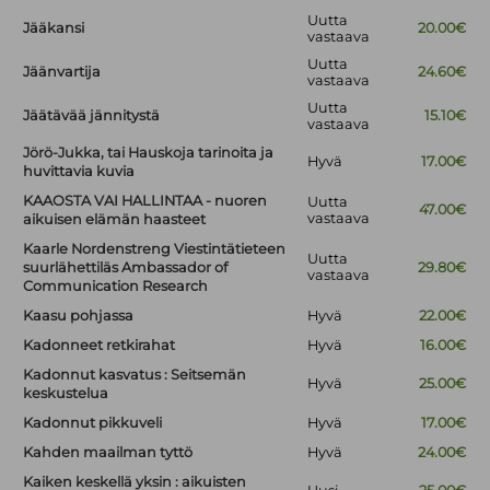
Uutta
Jääkansi
20.00€
vastaava
Uutta
Jäänvartija
24.60€
vastaava
Uutta
Jäätävää jännitystä
15.10€
vastaava
Jörö-Jukka, tai Hauskoja tarinoita ja
Hyvä
17.00€
huvittavia kuvia
KAAOSTA VAI HALLINTAA - nuoren
Uutta
47.00€
vastaava
aikuisen elämän haasteet
Kaarle Nordenstreng Viestintätieteen
Uutta
suurlähettiläs Ambassador of
29.80€
vastaava
Communication Research
Kaasu pohjassa
Hyvä
22.00€
Kadonneet retkirahat
Hyvä
16.00€
Kadonnut kasvatus : Seitsemän
Hyvä
25.00€
keskustelua
Kadonnut pikkuveli
Hyvä
17.00€
Kahden maailman tyttö
Hyvä
24.00€
Kaiken keskellä yksin : aikuisten