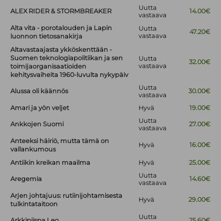
Uutta
ALEX RIDER & STORMBREAKER
14.00€
vastaava
Alta vita - porotalouden ja Lapin
Uutta
47.20€
vastaava
luonnon tietosanakirja
Altavastaajasta ykköskenttään -
Suomen teknologiapolitiikan ja sen
Uutta
32.00€
vastaava
toimijaorganisaatioiden
kehitysvaiheita 1960-luvulta nykypäiv
Uutta
Alussa oli käännös
30.00€
vastaava
Amari ja yön veljet
Hyvä
19.00€
Uutta
Ankkojen Suomi
27.00€
vastaava
Anteeksi häiriö, mutta tämä on
Hyvä
16.00€
vallankumous
Antiikin kreikan maailma
Hyvä
25.00€
Uutta
Aregemia
14.60€
vastaava
Arjen johtajuus: rutiinijohtamisesta
Hyvä
29.00€
tulkintataitoon
Uutta
Arkkipiispa Leo
25.60€