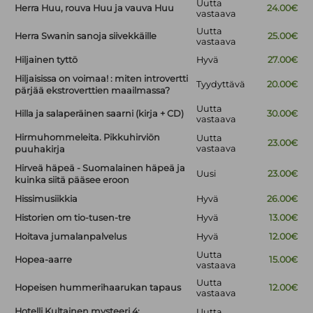
Uutta
Herra Huu, rouva Huu ja vauva Huu
24.00€
vastaava
Uutta
Herra Swanin sanoja siivekkäille
25.00€
vastaava
Hiljainen tyttö
Hyvä
27.00€
Hiljaisissa on voimaa! : miten introvertti
Tyydyttävä
20.00€
pärjää ekstroverttien maailmassa?
Uutta
Hilla ja salaperäinen saarni (kirja + CD)
30.00€
vastaava
Hirmuhommeleita. Pikkuhirviön
Uutta
23.00€
vastaava
puuhakirja
Hirveä häpeä - Suomalainen häpeä ja
Uusi
23.00€
kuinka siitä pääsee eroon
Hissimusiikkia
Hyvä
26.00€
Historien om tio-tusen-tre
Hyvä
13.00€
Hoitava jumalanpalvelus
Hyvä
12.00€
Uutta
Hopea-aarre
15.00€
vastaava
Uutta
Hopeisen hummerihaarukan tapaus
12.00€
vastaava
Hotelli Kultainen mysteeri 4:
Uutta