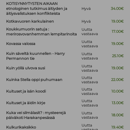
KOTISYNNYTYSTEN AIKAAN
etnologinen tutkimus äitiyden ja
Hyvä
34.00€
äitiysvalistuksen konflikteista
Kotkavuoren karkulainen
Hyvä
19.00€
Koukkumuorin satuja :
Uutta
17.00€
vastaava
merirosvovanhemman lempitarinoita
Uutta
Kovassa valossa
19.00€
vastaava
Kuin säveltä kuunnellen - Harry
Uutta
25.10€
vastaava
Permannon tie
Uutta
Kuin yöllä ulvova susi
19.00€
vastaava
Uutta
Kuinka Stella oppi puhumaan
22.00€
vastaava
Uutta
Kuituset ja isän koodi
10.00€
vastaava
Uutta
Kuituset ja äidin kirje
13.00€
vastaava
Kuka vei silmälasit? : mysteerejä
Uutta
18.00€
vastaava
päiväkoti Harakanpesässä
Uutta
Kulkurikaksikko
19.40€
vastaava